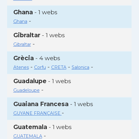
Ghana
- 1 webs
-
Ghana
Gibraltar
- 1 webs
-
Gibraltar
Grècia
- 4 webs
-
-
-
-
Atenes
Corfu
CRETA
Salonica
Guadalupe
- 1 webs
-
Guadeloupe
Guaiana Francesa
- 1 webs
-
GUYANE FRANÇAISE
Guatemala
- 1 webs
-
GUATEMALA