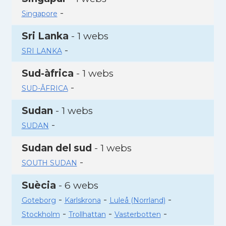
-
Singapore
Sri Lanka
- 1 webs
-
SRI LANKA
Sud-àfrica
- 1 webs
-
SUD-ÂFRICA
Sudan
- 1 webs
-
SUDAN
Sudan del sud
- 1 webs
-
SOUTH SUDAN
Suècia
- 6 webs
-
-
-
Goteborg
Karlskrona
Luleå (Norrland)
-
-
-
Stockholm
Trollhattan
Vasterbotten