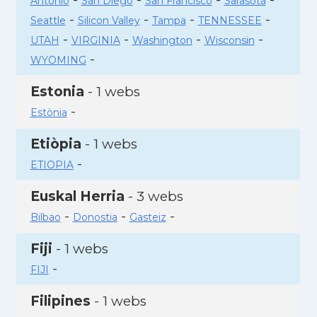
Antonio
San Diego
San Francisco
Sarasota
-
-
-
-
Seattle
Silicon Valley
Tampa
TENNESSEE
-
-
-
-
UTAH
VIRGINIA
Washington
Wisconsin
-
WYOMING
Estonia
- 1 webs
-
Estònia
Etiòpia
- 1 webs
-
ETIOPIA
Euskal Herria
- 3 webs
-
-
-
Bilbao
Donostia
Gasteiz
Fiji
- 1 webs
-
FIJI
Filipines
- 1 webs