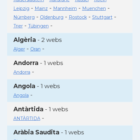
-
-
-
-
Leipzig
Mainz
Mannheim
Muenchen
-
-
-
-
Nürnberg
Oldenburg
Rostock
Stuttgart
-
-
Trier
Tübingen
Algèria
- 2 webs
-
-
Alger
Oran
Andorra
- 1 webs
-
Andorra
Angola
- 1 webs
-
Angola
Antàrtida
- 1 webs
-
ANTÀRTIDA
Aràbia Saudita
- 1 webs