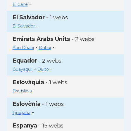
-
El Caire
El Salvador
- 1 webs
-
El Salvador
Emirats Àrabs Units
- 2 webs
-
-
Abu Dhabi
Dubai
Equador
- 2 webs
-
-
Guayaquil
Quito
Eslovàquia
- 1 webs
-
Bratislava
Eslovènia
- 1 webs
-
Ljubljana
Espanya
- 15 webs