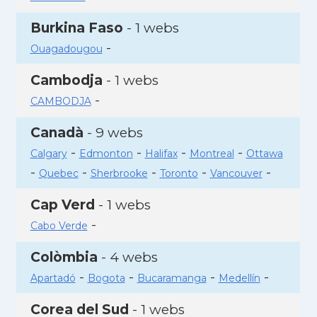
Burkina Faso
- 1 webs
-
Ouagadougou
Cambodja
- 1 webs
-
CAMBODJA
Canadà
- 9 webs
-
-
-
-
Calgary
Edmonton
Halifax
Montreal
Ottawa
-
-
-
-
-
Quebec
Sherbrooke
Toronto
Vancouver
Cap Verd
- 1 webs
-
Cabo Verde
Colòmbia
- 4 webs
-
-
-
-
Apartadó
Bogota
Bucaramanga
Medellín
Corea del Sud
- 1 webs