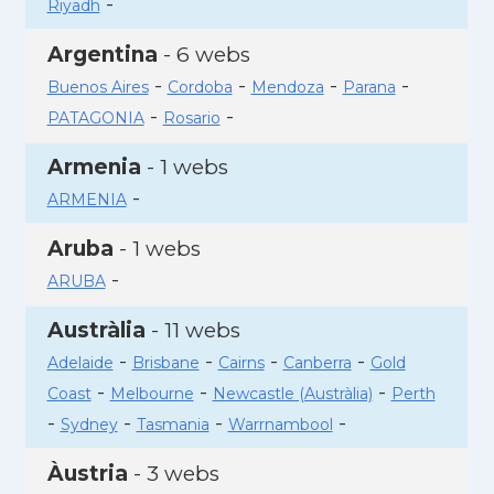
-
Riyadh
Argentina
- 6 webs
-
-
-
-
Buenos Aires
Cordoba
Mendoza
Parana
-
-
PATAGONIA
Rosario
Armenia
- 1 webs
-
ARMENIA
Aruba
- 1 webs
-
ARUBA
Austràlia
- 11 webs
-
-
-
-
Adelaide
Brisbane
Cairns
Canberra
Gold
-
-
-
Coast
Melbourne
Newcastle (Austràlia)
Perth
-
-
-
-
Sydney
Tasmania
Warrnambool
Àustria
- 3 webs