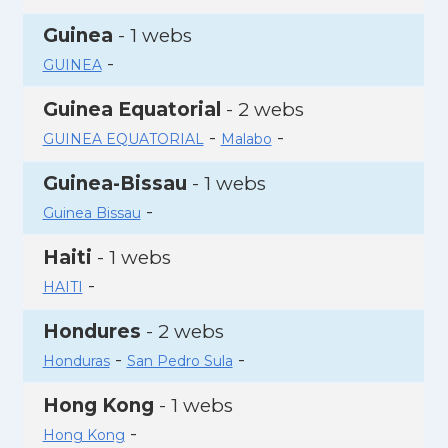
Guinea
- 1 webs
-
GUINEA
Guinea Equatorial
- 2 webs
-
-
GUINEA EQUATORIAL
Malabo
Guinea-Bissau
- 1 webs
-
Guinea Bissau
Haiti
- 1 webs
-
HAITI
Hondures
- 2 webs
-
-
Honduras
San Pedro Sula
Hong Kong
- 1 webs
-
Hong Kong