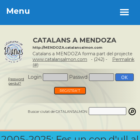
Menu
Menu
CATALANS A MENDOZA
http://MENDOZA.catalansalmon.com
Catalans a MENDOZA forma part del projecte
www.catalansalmon.com
- (242) -
Permalink
(#)
Login
Passwd
Password
perdut?
REGISTRA'T
Buscar ciutat de CATALANSALMON:
2005-2025: Fes un cop d'ull al