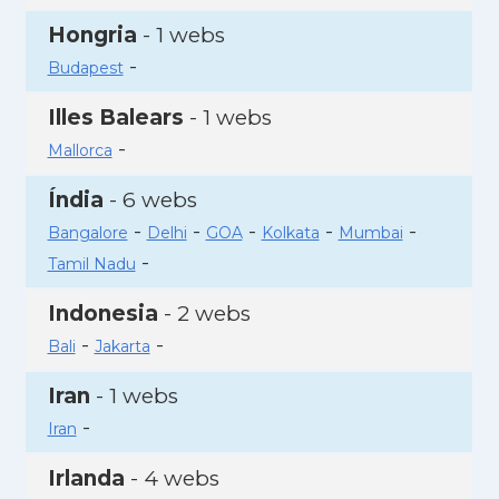
Hongria
- 1 webs
-
Budapest
Illes Balears
- 1 webs
-
Mallorca
Índia
- 6 webs
-
-
-
-
-
Bangalore
Delhi
GOA
Kolkata
Mumbai
-
Tamil Nadu
Indonesia
- 2 webs
-
-
Bali
Jakarta
Iran
- 1 webs
-
Iran
Irlanda
- 4 webs