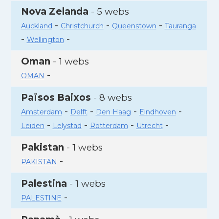
Nova Zelanda
- 5 webs
-
-
-
Auckland
Christchurch
Queenstown
Tauranga
-
-
Wellington
Oman
- 1 webs
-
OMAN
Països Baixos
- 8 webs
-
-
-
-
Amsterdam
Delft
Den Haag
Eindhoven
-
-
-
-
Leiden
Lelystad
Rotterdam
Utrecht
Pakistan
- 1 webs
-
PAKISTAN
Palestina
- 1 webs
-
PALESTINE