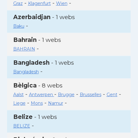
-
-
-
Graz
Klagenfurt
Wien
Azerbaidjan
- 1 webs
-
Baku
Bahrain
- 1 webs
-
BAHRAIN
Bangladesh
- 1 webs
-
Bangladesh
Bèlgica
- 8 webs
-
-
-
-
-
Aalst
Antwerpen
Brugge
Brusselles
Gent
-
-
-
Liege
Mons
Namur
Belize
- 1 webs
-
BELIZE