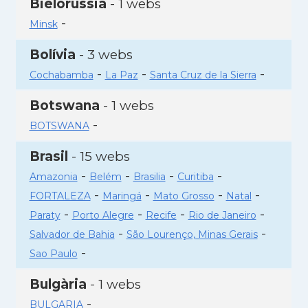
Bielorússia
- 1 webs
-
Minsk
Bolívia
- 3 webs
-
-
-
Cochabamba
La Paz
Santa Cruz de la Sierra
Botswana
- 1 webs
-
BOTSWANA
Brasil
- 15 webs
-
-
-
-
Amazonia
Belém
Brasilia
Curitiba
-
-
-
-
FORTALEZA
Maringá
Mato Grosso
Natal
-
-
-
-
Paraty
Porto Alegre
Recife
Rio de Janeiro
-
-
Salvador de Bahia
São Lourenço, Minas Gerais
-
Sao Paulo
Bulgària
- 1 webs
-
BULGARIA