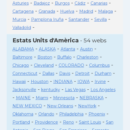
-
-
-
-
-
Asturies
Badajoz
Burgos
Cádiz
Canarias
-
-
-
-
-
Cartagena
Granada
Huelva
Madrid
Malaga
-
-
-
-
Murcia
Pamplona Iruña
Santander
Sevilla
-
Valladolid
Estats Units d'Amèrica
- 54 webs
-
-
-
-
ALABAMA
ALASKA
Atlanta
Austin
-
-
-
-
Baltimore
Boston
Buffalo
Charleston
-
-
-
-
Chicago
Cleveland
COLORADO
Columbus
-
-
-
-
-
Connecticut
Dallas
Davis
Detroit
Durham
-
-
-
-
-
Hawaii
Houston
INDIANA
IOWA
Irvine
-
-
-
Jacksonville
kentucky
Las Vegas
Los Angeles
-
-
-
-
-
MAINE
Miami
Minnesota
NEBRASKA
-
-
-
NEW MEXICO
New Orleans
NewYork
-
-
-
-
Oklahoma
Orlando
Philadelphia
Phoenix
-
-
-
-
Portland
Providence
Reno
Saint Louis
San
-
-
-
-