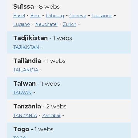
Suïssa
- 8 webs
-
-
-
-
-
Basel
Bern
Fribourg
Geneve
Lausanne
-
-
-
Lugano
Neuchatel
Zurich
Tadjikistan
- 1 webs
-
TAJIKISTAN
Tailàndia
- 1 webs
-
TAILANDIA
Taiwan
- 1 webs
-
TAIWAN
Tanzània
- 2 webs
-
-
TANZANIA
Zanzibar
Togo
- 1 webs
-