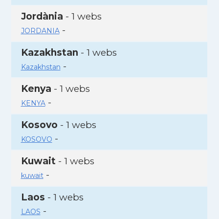
Jordània
- 1 webs
-
JORDANIA
Kazakhstan
- 1 webs
-
Kazakhstan
Kenya
- 1 webs
-
KENYA
Kosovo
- 1 webs
-
KOSOVO
Kuwait
- 1 webs
-
kuwait
Laos
- 1 webs
-
LAOS