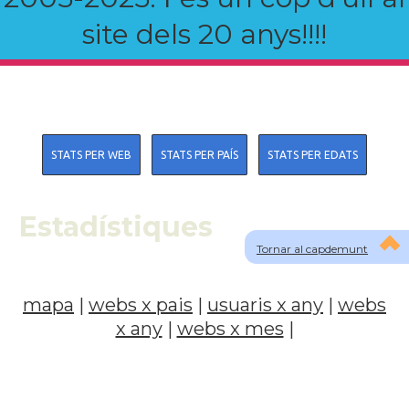
site dels 20 anys!!!!
STATS PER WEB
STATS PER PAÍS
STATS PER EDATS
Estadístiques
Tornar al capdemunt
mapa
|
webs x pais
|
usuaris x any
|
webs
x any
|
webs x mes
|