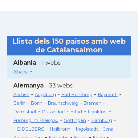
Llista dels
150
paisos amb web
de Catalansalmon
Albania
- 1 webs
-
Albania
Alemanya
- 33 webs
-
-
-
-
Aachen
Augsburg
Bad Homburg
Bayreuth
-
-
-
-
Berlin
Bonn
Braunschweig
Bremen
-
-
-
-
Darmstadt
Düsseldorf
Erfurt
Frankfurt
-
-
-
Freiburg im Breisgau
Gottingen
Hamburg
-
-
-
-
HEIDELBERG
Heilbronn
Ingolstadt
Jena
-
-
-
-
Kaiserslautern
Karlsruhe
Kassel
Koeln