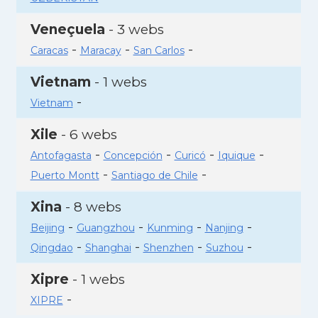
Veneçuela
- 3 webs
-
-
-
Caracas
Maracay
San Carlos
Vietnam
- 1 webs
-
Vietnam
Xile
- 6 webs
-
-
-
-
Antofagasta
Concepción
Curicó
Iquique
-
-
Puerto Montt
Santiago de Chile
Xina
- 8 webs
-
-
-
-
Beijing
Guangzhou
Kunming
Nanjing
-
-
-
-
Qingdao
Shanghai
Shenzhen
Suzhou
Xipre
- 1 webs
-
XIPRE