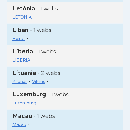
Letònia
- 1 webs
-
LETÒNIA
Líban
- 1 webs
-
Beirut
Liberia
- 1 webs
-
LIBERIA
Lituània
- 2 webs
-
-
Kaunas
Vilnius
Luxemburg
- 1 webs
-
Luxemburg
Macau
- 1 webs
-
Macau