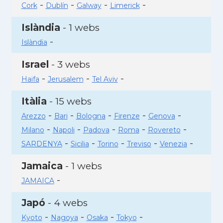
-
-
-
-
Cork
Dublín
Galway
Limerick
Islàndia
- 1 webs
-
Islàndia
Israel
- 3 webs
-
-
-
Haifa
Jerusalem
Tel Aviv
Itàlia
- 15 webs
-
-
-
-
-
Arezzo
Bari
Bologna
Firenze
Genova
-
-
-
-
-
Milano
Napoli
Padova
Roma
Rovereto
-
-
-
-
-
SARDENYA
Sicilia
Torino
Treviso
Venezia
Jamaica
- 1 webs
-
JAMAICA
Japó
- 4 webs
-
-
-
-
Kyoto
Nagoya
Osaka
Tokyo