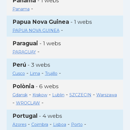
Panamà
- 1 webs
-
Panama
Papua Nova Guinea
- 1 webs
-
PAPUA NOVA GUINEA
Paraguai
- 1 webs
-
PARAGUAY
Perú
- 3 webs
-
-
-
Cusco
Lima
Trujillo
Polònia
- 6 webs
-
-
-
-
Gdansk
Krakow
Lublin
SZCZECIN
Warszawa
-
-
WROCLAW
Portugal
- 4 webs
-
-
-
-
Azores
Coimbra
Lisboa
Porto