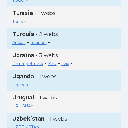
TOGO
Tunísia
- 1 webs
-
Tunis
Turquia
- 2 webs
-
-
Ankara
Istanbul
Ucraïna
- 3 webs
-
-
-
Dnipropetrovsk
Kiev
Lviv
Uganda
- 1 webs
-
Uganda
Uruguai
- 1 webs
-
URUGUAY
Uzbekistan
- 1 webs
-
UZBEKISTAN