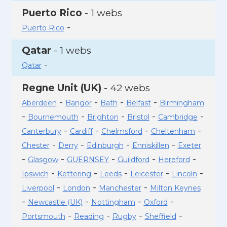
Puerto Rico
- 1 webs
-
Puerto Rico
Qatar
- 1 webs
-
Qatar
Regne Unit (UK)
- 42 webs
-
-
-
-
Aberdeen
Bangor
Bath
Belfast
Birmingham
-
-
-
-
-
Bournemouth
Brighton
Bristol
Cambridge
-
-
-
-
Canterbury
Cardiff
Chelmsford
Cheltenham
-
-
-
-
Chester
Derry
Edinburgh
Enniskillen
Exeter
-
-
-
-
-
Glasgow
GUERNSEY
Guildford
Hereford
-
-
-
-
-
Ipswich
Kettering
Leeds
Leicester
Lincoln
-
-
-
Liverpool
London
Manchester
Milton Keynes
-
-
-
-
Newcastle (UK)
Nottingham
Oxford
-
-
-
-
Portsmouth
Reading
Rugby
Sheffield