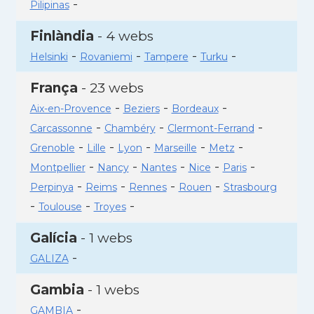
-
Pilipinas
Finlàndia
- 4 webs
-
-
-
-
Helsinki
Rovaniemi
Tampere
Turku
França
- 23 webs
-
-
-
Aix-en-Provence
Beziers
Bordeaux
-
-
-
Carcassonne
Chambéry
Clermont-Ferrand
-
-
-
-
-
Grenoble
Lille
Lyon
Marseille
Metz
-
-
-
-
-
Montpellier
Nancy
Nantes
Nice
Paris
-
-
-
-
Perpinya
Reims
Rennes
Rouen
Strasbourg
-
-
-
Toulouse
Troyes
Galícia
- 1 webs
-
GALIZA
Gambia
- 1 webs
-
GAMBIA