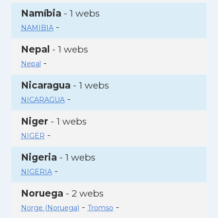
Namíbia
- 1 webs
-
NAMIBIA
Nepal
- 1 webs
-
Nepal
Nicaragua
- 1 webs
-
NICARAGUA
Niger
- 1 webs
-
NIGER
Nigeria
- 1 webs
-
NIGERIA
Noruega
- 2 webs
-
-
Norge (Noruega)
Tromso