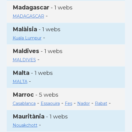
Madagascar
- 1 webs
-
MADAGASCAR
Malàisia
- 1 webs
-
Kuala Lumpur
Maldives
- 1 webs
-
MALDIVES
Malta
- 1 webs
-
MALTA
Marroc
- 5 webs
-
-
-
-
-
Casablanca
Essaouira
Fes
Nador
Rabat
Mauritània
- 1 webs
-
Nouakchott