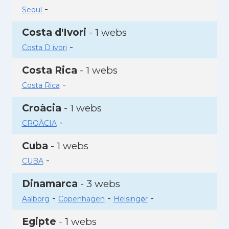
-
Seoul
Costa d'Ivori
- 1 webs
-
Costa D ivori
Costa Rica
- 1 webs
-
Costa Rica
Croàcia
- 1 webs
-
CROÀCIA
Cuba
- 1 webs
-
CUBA
Dinamarca
- 3 webs
-
-
-
Aalborg
Copenhagen
Helsingør
Egipte
- 1 webs