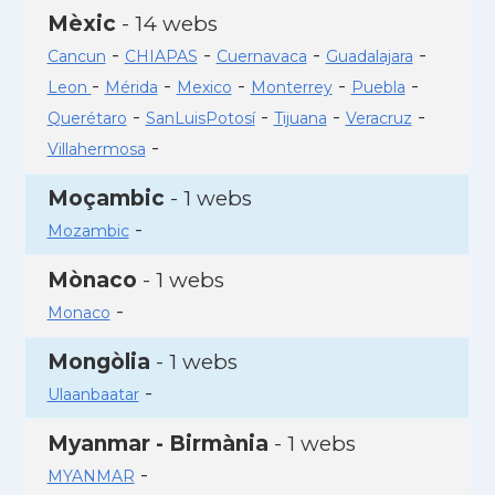
Mèxic
- 14 webs
-
-
-
-
Cancun
CHIAPAS
Cuernavaca
Guadalajara
-
-
-
-
-
Leon
Mérida
Mexico
Monterrey
Puebla
-
-
-
-
Querétaro
SanLuisPotosí
Tijuana
Veracruz
-
Villahermosa
Moçambic
- 1 webs
-
Mozambic
Mònaco
- 1 webs
-
Monaco
Mongòlia
- 1 webs
-
Ulaanbaatar
Myanmar - Birmània
- 1 webs
-
MYANMAR