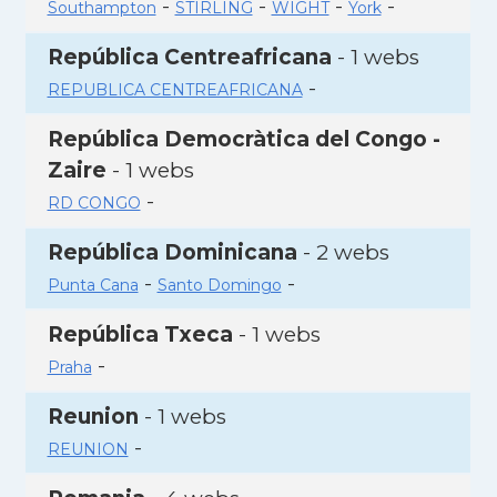
-
-
-
-
Southampton
STIRLING
WIGHT
York
República Centreafricana
- 1 webs
-
REPUBLICA CENTREAFRICANA
República Democràtica del Congo -
Zaire
- 1 webs
-
RD CONGO
República Dominicana
- 2 webs
-
-
Punta Cana
Santo Domingo
República Txeca
- 1 webs
-
Praha
Reunion
- 1 webs
-
REUNION