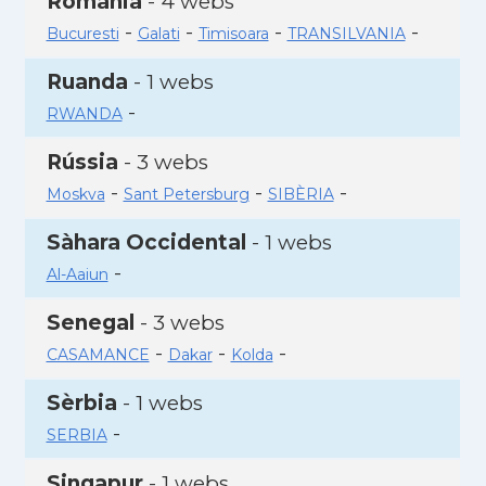
Romania
- 4 webs
-
-
-
-
Bucuresti
Galati
Timisoara
TRANSILVANIA
Ruanda
- 1 webs
-
RWANDA
Rússia
- 3 webs
-
-
-
Moskva
Sant Petersburg
SIBÈRIA
Sàhara Occidental
- 1 webs
-
Al-Aaiun
Senegal
- 3 webs
-
-
-
CASAMANCE
Dakar
Kolda
Sèrbia
- 1 webs
-
SERBIA
Singapur
- 1 webs