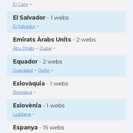
-
El Caire
El Salvador
- 1 webs
-
El Salvador
Emirats Àrabs Units
- 2 webs
-
-
Abu Dhabi
Dubai
Equador
- 2 webs
-
-
Guayaquil
Quito
Eslovàquia
- 1 webs
-
Bratislava
Eslovènia
- 1 webs
-
Ljubljana
Espanya
- 15 webs