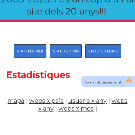
site dels 20 anys!!!!
STATS PER WEB
STATS PER PAÍS
STATS PER EDATS
Estadístiques
Tornar al capdemunt
mapa
|
webs x pais
|
usuaris x any
|
webs
x any
|
webs x mes
|