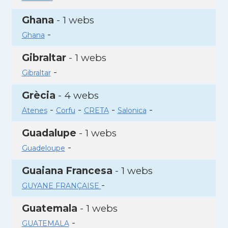
Ghana
- 1 webs
-
Ghana
Gibraltar
- 1 webs
-
Gibraltar
Grècia
- 4 webs
-
-
-
-
Atenes
Corfu
CRETA
Salonica
Guadalupe
- 1 webs
-
Guadeloupe
Guaiana Francesa
- 1 webs
-
GUYANE FRANÇAISE
Guatemala
- 1 webs
-
GUATEMALA