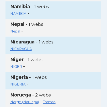
Namíbia
- 1 webs
-
NAMIBIA
Nepal
- 1 webs
-
Nepal
Nicaragua
- 1 webs
-
NICARAGUA
Niger
- 1 webs
-
NIGER
Nigeria
- 1 webs
-
NIGERIA
Noruega
- 2 webs
-
-
Norge (Noruega)
Tromso