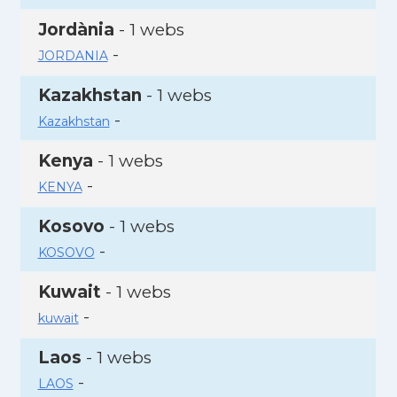
Jordània
- 1 webs
-
JORDANIA
Kazakhstan
- 1 webs
-
Kazakhstan
Kenya
- 1 webs
-
KENYA
Kosovo
- 1 webs
-
KOSOVO
Kuwait
- 1 webs
-
kuwait
Laos
- 1 webs
-
LAOS