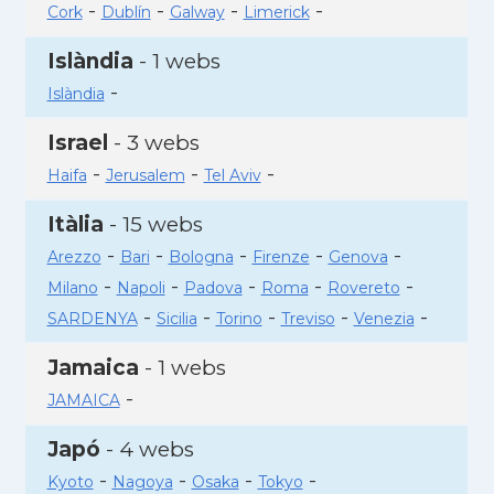
-
-
-
-
Cork
Dublín
Galway
Limerick
Islàndia
- 1 webs
-
Islàndia
Israel
- 3 webs
-
-
-
Haifa
Jerusalem
Tel Aviv
Itàlia
- 15 webs
-
-
-
-
-
Arezzo
Bari
Bologna
Firenze
Genova
-
-
-
-
-
Milano
Napoli
Padova
Roma
Rovereto
-
-
-
-
-
SARDENYA
Sicilia
Torino
Treviso
Venezia
Jamaica
- 1 webs
-
JAMAICA
Japó
- 4 webs
-
-
-
-
Kyoto
Nagoya
Osaka
Tokyo