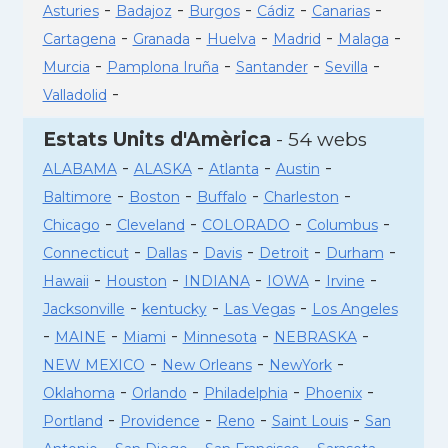
-
-
-
-
-
Asturies
Badajoz
Burgos
Cádiz
Canarias
-
-
-
-
-
Cartagena
Granada
Huelva
Madrid
Malaga
-
-
-
-
Murcia
Pamplona Iruña
Santander
Sevilla
-
Valladolid
Estats Units d'Amèrica
- 54 webs
-
-
-
-
ALABAMA
ALASKA
Atlanta
Austin
-
-
-
-
Baltimore
Boston
Buffalo
Charleston
-
-
-
-
Chicago
Cleveland
COLORADO
Columbus
-
-
-
-
-
Connecticut
Dallas
Davis
Detroit
Durham
-
-
-
-
-
Hawaii
Houston
INDIANA
IOWA
Irvine
-
-
-
Jacksonville
kentucky
Las Vegas
Los Angeles
-
-
-
-
-
MAINE
Miami
Minnesota
NEBRASKA
-
-
-
NEW MEXICO
New Orleans
NewYork
-
-
-
-
Oklahoma
Orlando
Philadelphia
Phoenix
-
-
-
-
Portland
Providence
Reno
Saint Louis
San
-
-
-
-