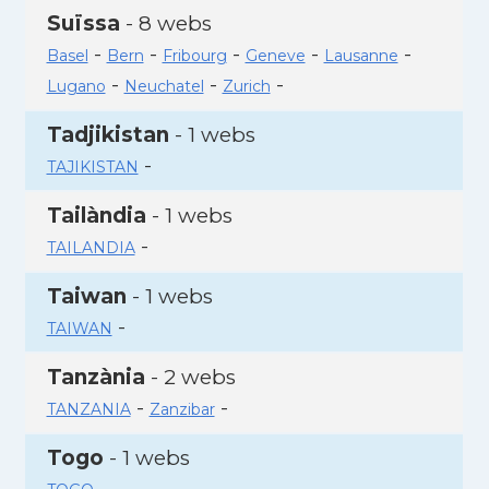
Suïssa
- 8 webs
-
-
-
-
-
Basel
Bern
Fribourg
Geneve
Lausanne
-
-
-
Lugano
Neuchatel
Zurich
Tadjikistan
- 1 webs
-
TAJIKISTAN
Tailàndia
- 1 webs
-
TAILANDIA
Taiwan
- 1 webs
-
TAIWAN
Tanzània
- 2 webs
-
-
TANZANIA
Zanzibar
Togo
- 1 webs
-