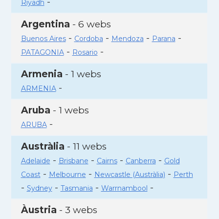
-
Riyadh
Argentina
- 6 webs
-
-
-
-
Buenos Aires
Cordoba
Mendoza
Parana
-
-
PATAGONIA
Rosario
Armenia
- 1 webs
-
ARMENIA
Aruba
- 1 webs
-
ARUBA
Austràlia
- 11 webs
-
-
-
-
Adelaide
Brisbane
Cairns
Canberra
Gold
-
-
-
Coast
Melbourne
Newcastle (Austràlia)
Perth
-
-
-
-
Sydney
Tasmania
Warrnambool
Àustria
- 3 webs