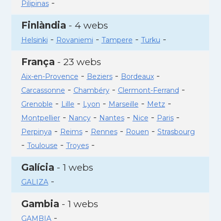
-
Pilipinas
Finlàndia
- 4 webs
-
-
-
-
Helsinki
Rovaniemi
Tampere
Turku
França
- 23 webs
-
-
-
Aix-en-Provence
Beziers
Bordeaux
-
-
-
Carcassonne
Chambéry
Clermont-Ferrand
-
-
-
-
-
Grenoble
Lille
Lyon
Marseille
Metz
-
-
-
-
-
Montpellier
Nancy
Nantes
Nice
Paris
-
-
-
-
Perpinya
Reims
Rennes
Rouen
Strasbourg
-
-
-
Toulouse
Troyes
Galícia
- 1 webs
-
GALIZA
Gambia
- 1 webs
-
GAMBIA