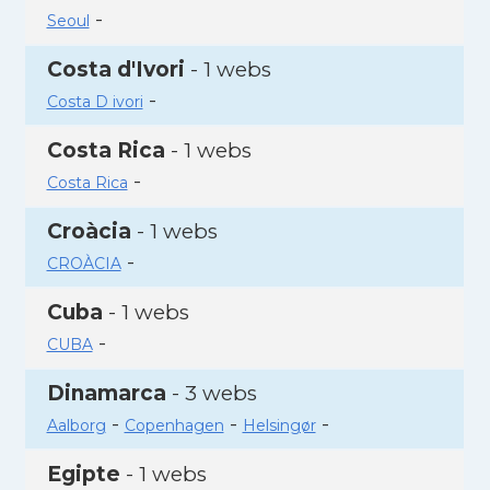
-
Seoul
Costa d'Ivori
- 1 webs
-
Costa D ivori
Costa Rica
- 1 webs
-
Costa Rica
Croàcia
- 1 webs
-
CROÀCIA
Cuba
- 1 webs
-
CUBA
Dinamarca
- 3 webs
-
-
-
Aalborg
Copenhagen
Helsingør
Egipte
- 1 webs