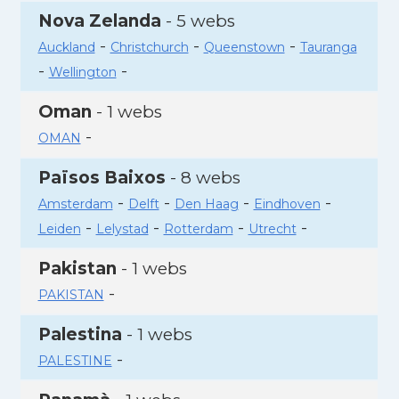
Nova Zelanda
- 5 webs
-
-
-
Auckland
Christchurch
Queenstown
Tauranga
-
-
Wellington
Oman
- 1 webs
-
OMAN
Països Baixos
- 8 webs
-
-
-
-
Amsterdam
Delft
Den Haag
Eindhoven
-
-
-
-
Leiden
Lelystad
Rotterdam
Utrecht
Pakistan
- 1 webs
-
PAKISTAN
Palestina
- 1 webs
-
PALESTINE