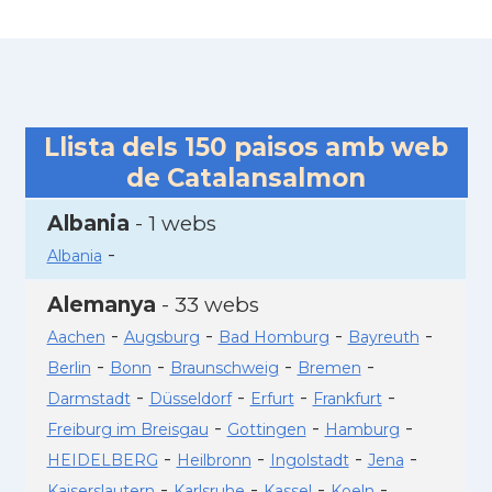
Llista dels
150
paisos amb web
de Catalansalmon
Albania
- 1 webs
-
Albania
Alemanya
- 33 webs
-
-
-
-
Aachen
Augsburg
Bad Homburg
Bayreuth
-
-
-
-
Berlin
Bonn
Braunschweig
Bremen
-
-
-
-
Darmstadt
Düsseldorf
Erfurt
Frankfurt
-
-
-
Freiburg im Breisgau
Gottingen
Hamburg
-
-
-
-
HEIDELBERG
Heilbronn
Ingolstadt
Jena
-
-
-
-
Kaiserslautern
Karlsruhe
Kassel
Koeln