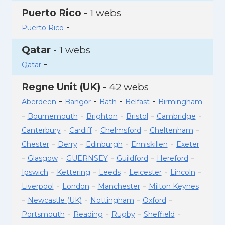
Puerto Rico
- 1 webs
-
Puerto Rico
Qatar
- 1 webs
-
Qatar
Regne Unit (UK)
- 42 webs
-
-
-
-
Aberdeen
Bangor
Bath
Belfast
Birmingham
-
-
-
-
-
Bournemouth
Brighton
Bristol
Cambridge
-
-
-
-
Canterbury
Cardiff
Chelmsford
Cheltenham
-
-
-
-
Chester
Derry
Edinburgh
Enniskillen
Exeter
-
-
-
-
-
Glasgow
GUERNSEY
Guildford
Hereford
-
-
-
-
-
Ipswich
Kettering
Leeds
Leicester
Lincoln
-
-
-
Liverpool
London
Manchester
Milton Keynes
-
-
-
-
Newcastle (UK)
Nottingham
Oxford
-
-
-
-
Portsmouth
Reading
Rugby
Sheffield