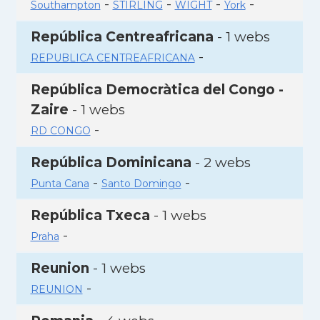
-
-
-
-
Southampton
STIRLING
WIGHT
York
República Centreafricana
- 1 webs
-
REPUBLICA CENTREAFRICANA
República Democràtica del Congo -
Zaire
- 1 webs
-
RD CONGO
República Dominicana
- 2 webs
-
-
Punta Cana
Santo Domingo
República Txeca
- 1 webs
-
Praha
Reunion
- 1 webs
-
REUNION