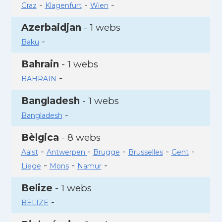
-
-
-
Graz
Klagenfurt
Wien
Azerbaidjan
- 1 webs
-
Baku
Bahrain
- 1 webs
-
BAHRAIN
Bangladesh
- 1 webs
-
Bangladesh
Bèlgica
- 8 webs
-
-
-
-
-
Aalst
Antwerpen
Brugge
Brusselles
Gent
-
-
-
Liege
Mons
Namur
Belize
- 1 webs
-
BELIZE