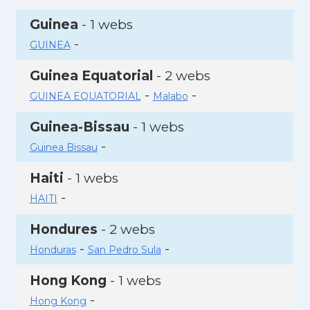
Guinea
- 1 webs
-
GUINEA
Guinea Equatorial
- 2 webs
-
-
GUINEA EQUATORIAL
Malabo
Guinea-Bissau
- 1 webs
-
Guinea Bissau
Haiti
- 1 webs
-
HAITI
Hondures
- 2 webs
-
-
Honduras
San Pedro Sula
Hong Kong
- 1 webs
-
Hong Kong