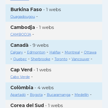
Burkina Faso
- 1 webs
-
Ouagadougou
Cambodja
- 1 webs
-
CAMBODJA
Canadà
- 9 webs
-
-
-
-
Calgary
Edmonton
Halifax
Montreal
Ottawa
-
-
-
-
-
Quebec
Sherbrooke
Toronto
Vancouver
Cap Verd
- 1 webs
-
Cabo Verde
Colòmbia
- 4 webs
-
-
-
-
Apartadó
Bogota
Bucaramanga
Medellín
Corea del Sud
- 1 webs