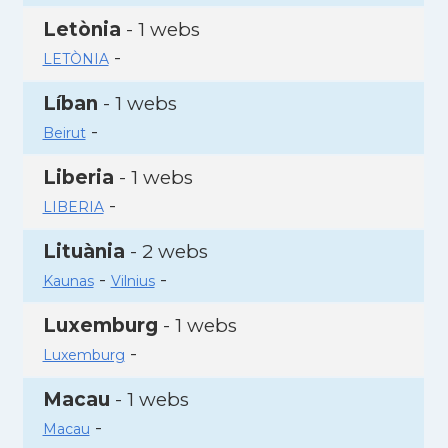
Letònia
- 1 webs
-
LETÒNIA
Líban
- 1 webs
-
Beirut
Liberia
- 1 webs
-
LIBERIA
Lituània
- 2 webs
-
-
Kaunas
Vilnius
Luxemburg
- 1 webs
-
Luxemburg
Macau
- 1 webs
-
Macau