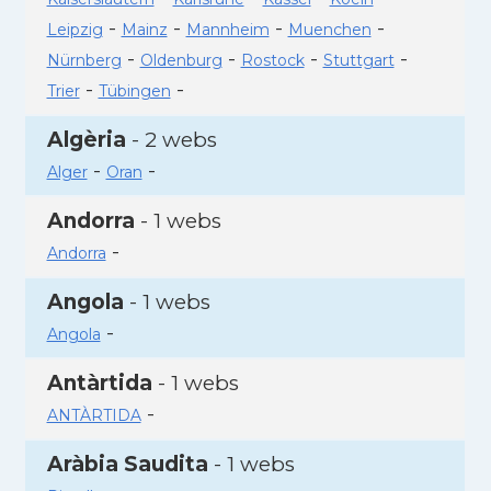
-
-
-
-
Leipzig
Mainz
Mannheim
Muenchen
-
-
-
-
Nürnberg
Oldenburg
Rostock
Stuttgart
-
-
Trier
Tübingen
Algèria
- 2 webs
-
-
Alger
Oran
Andorra
- 1 webs
-
Andorra
Angola
- 1 webs
-
Angola
Antàrtida
- 1 webs
-
ANTÀRTIDA
Aràbia Saudita
- 1 webs