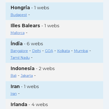
Hongria
- 1 webs
-
Budapest
Illes Balears
- 1 webs
-
Mallorca
Índia
- 6 webs
-
-
-
-
-
Bangalore
Delhi
GOA
Kolkata
Mumbai
-
Tamil Nadu
Indonesia
- 2 webs
-
-
Bali
Jakarta
Iran
- 1 webs
-
Iran
Irlanda
- 4 webs