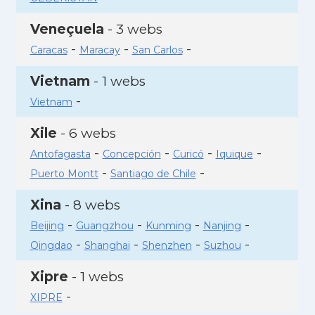
Veneçuela
- 3 webs
-
-
-
Caracas
Maracay
San Carlos
Vietnam
- 1 webs
-
Vietnam
Xile
- 6 webs
-
-
-
-
Antofagasta
Concepción
Curicó
Iquique
-
-
Puerto Montt
Santiago de Chile
Xina
- 8 webs
-
-
-
-
Beijing
Guangzhou
Kunming
Nanjing
-
-
-
-
Qingdao
Shanghai
Shenzhen
Suzhou
Xipre
- 1 webs
-
XIPRE