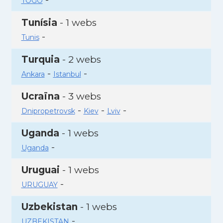
TOGO
Tunísia
- 1 webs
-
Tunis
Turquia
- 2 webs
-
-
Ankara
Istanbul
Ucraïna
- 3 webs
-
-
-
Dnipropetrovsk
Kiev
Lviv
Uganda
- 1 webs
-
Uganda
Uruguai
- 1 webs
-
URUGUAY
Uzbekistan
- 1 webs
-
UZBEKISTAN