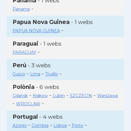
Panamà
- 1 webs
-
Panama
Papua Nova Guinea
- 1 webs
-
PAPUA NOVA GUINEA
Paraguai
- 1 webs
-
PARAGUAY
Perú
- 3 webs
-
-
-
Cusco
Lima
Trujillo
Polònia
- 6 webs
-
-
-
-
Gdansk
Krakow
Lublin
SZCZECIN
Warszawa
-
-
WROCLAW
Portugal
- 4 webs
-
-
-
-
Azores
Coimbra
Lisboa
Porto