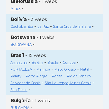
Bielorússia
- 1 webs
-
Minsk
Bolívia
- 3 webs
-
-
-
Cochabamba
La Paz
Santa Cruz de la Sierra
Botswana
- 1 webs
-
BOTSWANA
Brasil
- 15 webs
-
-
-
-
Amazonia
Belém
Brasilia
Curitiba
-
-
-
-
FORTALEZA
Maringá
Mato Grosso
Natal
-
-
-
-
Paraty
Porto Alegre
Recife
Rio de Janeiro
-
-
Salvador de Bahia
São Lourenço, Minas Gerais
-
Sao Paulo
Bulgària
- 1 webs
-
BULGARIA