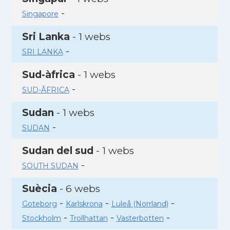
-
Singapore
Sri Lanka
- 1 webs
-
SRI LANKA
Sud-àfrica
- 1 webs
-
SUD-ÂFRICA
Sudan
- 1 webs
-
SUDAN
Sudan del sud
- 1 webs
-
SOUTH SUDAN
Suècia
- 6 webs
-
-
-
Goteborg
Karlskrona
Luleå (Norrland)
-
-
-
Stockholm
Trollhattan
Vasterbotten