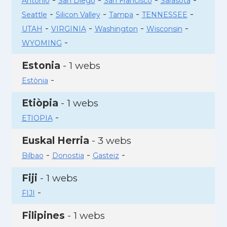
Antonio
San Diego
San Francisco
Sarasota
-
-
-
-
Seattle
Silicon Valley
Tampa
TENNESSEE
-
-
-
-
UTAH
VIRGINIA
Washington
Wisconsin
-
WYOMING
Estonia
- 1 webs
-
Estònia
Etiòpia
- 1 webs
-
ETIOPIA
Euskal Herria
- 3 webs
-
-
-
Bilbao
Donostia
Gasteiz
Fiji
- 1 webs
-
FIJI
Filipines
- 1 webs