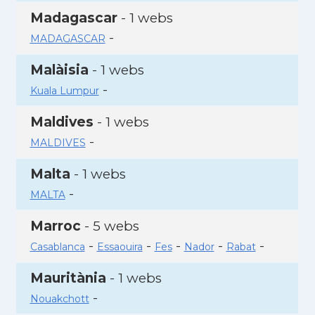
Madagascar
- 1 webs
-
MADAGASCAR
Malàisia
- 1 webs
-
Kuala Lumpur
Maldives
- 1 webs
-
MALDIVES
Malta
- 1 webs
-
MALTA
Marroc
- 5 webs
-
-
-
-
-
Casablanca
Essaouira
Fes
Nador
Rabat
Mauritània
- 1 webs
-
Nouakchott