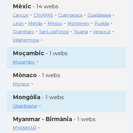
Mèxic
- 14 webs
-
-
-
-
Cancun
CHIAPAS
Cuernavaca
Guadalajara
-
-
-
-
-
Leon
Mérida
Mexico
Monterrey
Puebla
-
-
-
-
Querétaro
SanLuisPotosí
Tijuana
Veracruz
-
Villahermosa
Moçambic
- 1 webs
-
Mozambic
Mònaco
- 1 webs
-
Monaco
Mongòlia
- 1 webs
-
Ulaanbaatar
Myanmar - Birmània
- 1 webs
-
MYANMAR