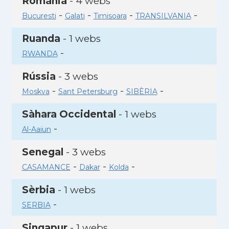
Romania
- 4 webs
-
-
-
-
Bucuresti
Galati
Timisoara
TRANSILVANIA
Ruanda
- 1 webs
-
RWANDA
Rússia
- 3 webs
-
-
-
Moskva
Sant Petersburg
SIBÈRIA
Sàhara Occidental
- 1 webs
-
Al-Aaiun
Senegal
- 3 webs
-
-
-
CASAMANCE
Dakar
Kolda
Sèrbia
- 1 webs
-
SERBIA
Singapur
- 1 webs