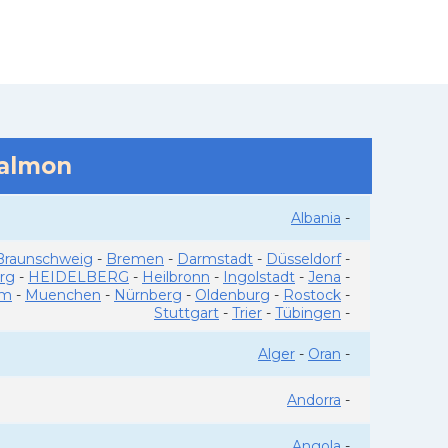
salmon
Albania
-
Braunschweig
-
Bremen
-
Darmstadt
-
Düsseldorf
-
rg
-
HEIDELBERG
-
Heilbronn
-
Ingolstadt
-
Jena
-
im
-
Muenchen
-
Nürnberg
-
Oldenburg
-
Rostock
-
Stuttgart
-
Trier
-
Tübingen
-
Alger
-
Oran
-
Andorra
-
Angola
-