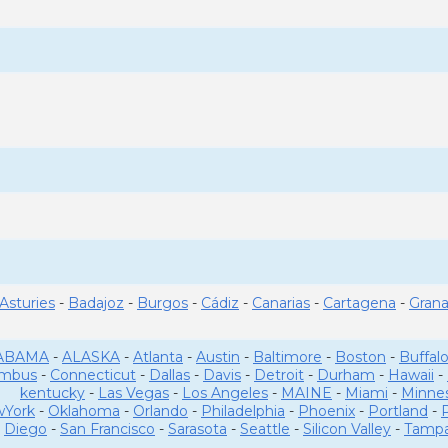
Asturies
-
Badajoz
-
Burgos
-
Cádiz
-
Canarias
-
Cartagena
-
Gran
ABAMA
-
ALASKA
-
Atlanta
-
Austin
-
Baltimore
-
Boston
-
Buffal
umbus
-
Connecticut
-
Dallas
-
Davis
-
Detroit
-
Durham
-
Hawaii
-
kentucky
-
Las Vegas
-
Los Angeles
-
MAINE
-
Miami
-
Minne
York
-
Oklahoma
-
Orlando
-
Philadelphia
-
Phoenix
-
Portland
-
Diego
-
San Francisco
-
Sarasota
-
Seattle
-
Silicon Valley
-
Tamp