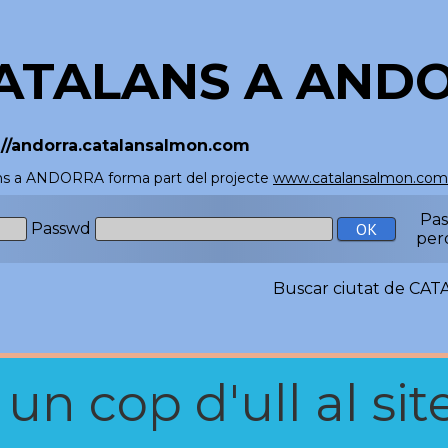
ATALANS A AND
://andorra.catalansalmon.com
ns a ANDORRA forma part del projecte
www.catalansalmon.com
Pa
Passwd
per
Buscar ciutat de C
n cop d'ull al site