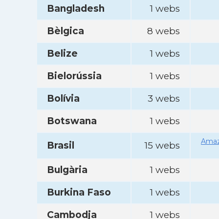
Bangladesh
1 webs
Bèlgica
8 webs
Belize
1 webs
Bielorússia
1 webs
Bolívia
3 webs
Botswana
1 webs
Amaz
Brasil
15 webs
Bulgària
1 webs
Burkina Faso
1 webs
Cambodja
1 webs