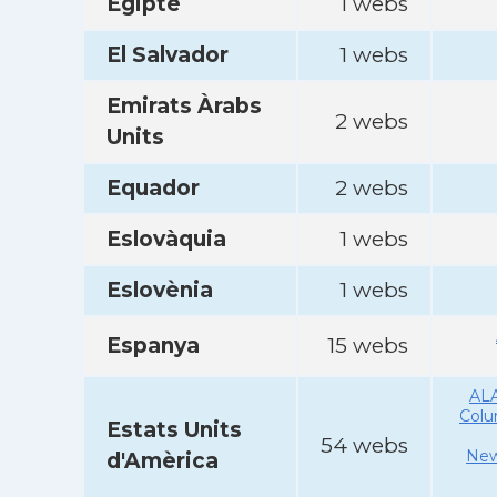
Egipte
1 webs
El Salvador
1 webs
Emirats Àrabs
2 webs
Units
Equador
2 webs
Eslovàquia
1 webs
Eslovènia
1 webs
Espanya
15 webs
AL
Col
Estats Units
54 webs
New
d'Amèrica