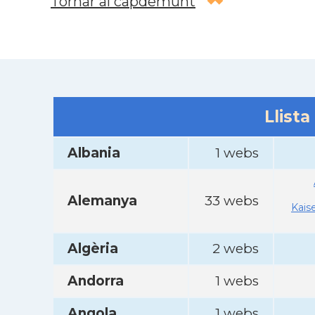
Tornar al capdemunt
Llista
Albania
1 webs
Alemanya
33 webs
Kais
Algèria
2 webs
Andorra
1 webs
Angola
1 webs