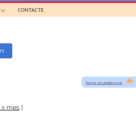
CONTACTE
TS
Tornar al capdemunt
 x mes
|