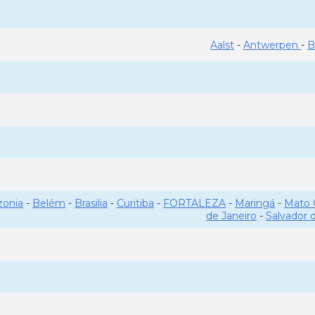
Aalst
-
Antwerpen
-
B
onia
-
Belém
-
Brasilia
-
Curitiba
-
FORTALEZA
-
Maringá
-
Mato 
de Janeiro
-
Salvador 