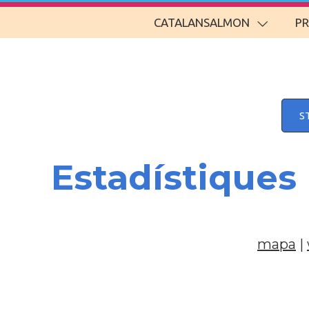
CATALANSALMON
P
S
Estadístiques
mapa
|