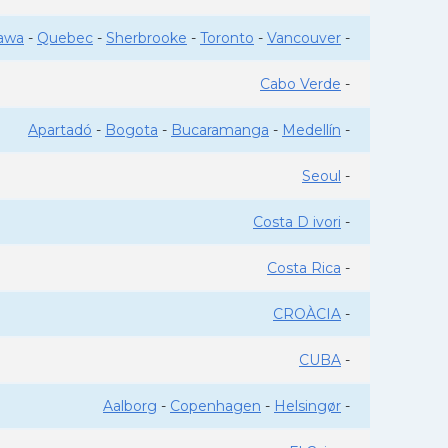
awa
-
Quebec
-
Sherbrooke
-
Toronto
-
Vancouver
-
Cabo Verde
-
Apartadó
-
Bogota
-
Bucaramanga
-
Medellín
-
Seoul
-
Costa D ivori
-
Costa Rica
-
CROÀCIA
-
CUBA
-
Aalborg
-
Copenhagen
-
Helsingør
-