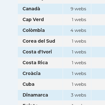
Canadà
9 webs
Cap Verd
1 webs
Colòmbia
4 webs
Corea del Sud
1 webs
Costa d'Ivori
1 webs
Costa Rica
1 webs
Croàcia
1 webs
Cuba
1 webs
Dinamarca
3 webs