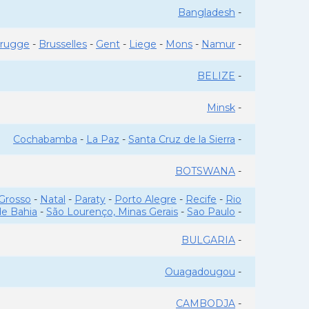
Bangladesh
-
rugge
-
Brusselles
-
Gent
-
Liege
-
Mons
-
Namur
-
BELIZE
-
Minsk
-
Cochabamba
-
La Paz
-
Santa Cruz de la Sierra
-
BOTSWANA
-
Grosso
-
Natal
-
Paraty
-
Porto Alegre
-
Recife
-
Rio
de Bahia
-
São Lourenço, Minas Gerais
-
Sao Paulo
-
BULGARIA
-
Ouagadougou
-
CAMBODJA
-