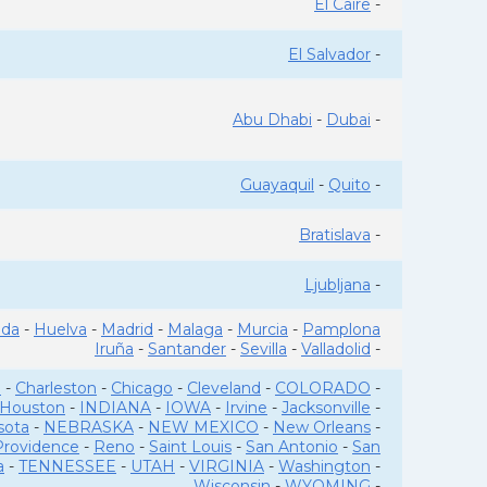
El Caire
-
El Salvador
-
Abu Dhabi
-
Dubai
-
Guayaquil
-
Quito
-
Bratislava
-
Ljubljana
-
ada
-
Huelva
-
Madrid
-
Malaga
-
Murcia
-
Pamplona
Iruña
-
Santander
-
Sevilla
-
Valladolid
-
o
-
Charleston
-
Chicago
-
Cleveland
-
COLORADO
-
Houston
-
INDIANA
-
IOWA
-
Irvine
-
Jacksonville
-
sota
-
NEBRASKA
-
NEW MEXICO
-
New Orleans
-
Providence
-
Reno
-
Saint Louis
-
San Antonio
-
San
a
-
TENNESSEE
-
UTAH
-
VIRGINIA
-
Washington
-
Wisconsin
-
WYOMING
-