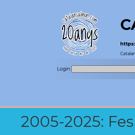
C
https
Catala
Login
2005-2025: Fes u