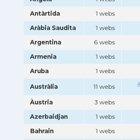
Antàrtida
1 webs
Aràbia Saudita
1 webs
Argentina
6 webs
Armenia
1 webs
Aruba
1 webs
A
Austràlia
11 webs
Àustria
3 webs
Azerbaidjan
1 webs
Bahrain
1 webs