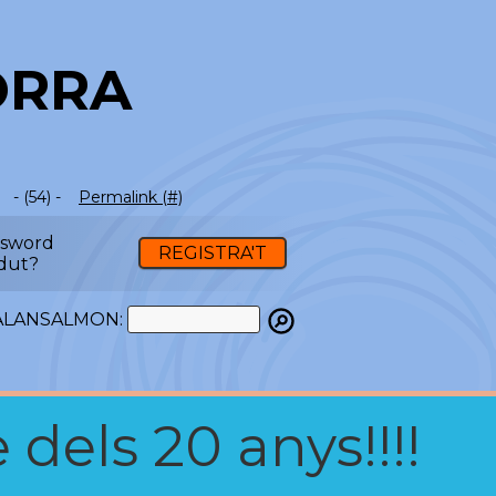
ORRA
- (54) -
Permalink (#)
ssword
REGISTRA'T
dut?
ATALANSALMON:
 dels 20 anys!!!!