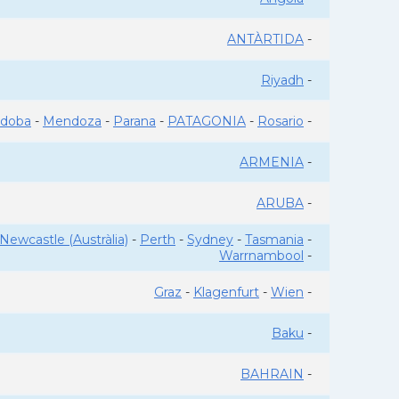
ANTÀRTIDA
-
Riyadh
-
rdoba
-
Mendoza
-
Parana
-
PATAGONIA
-
Rosario
-
ARMENIA
-
ARUBA
-
Newcastle (Austràlia)
-
Perth
-
Sydney
-
Tasmania
-
Warrnambool
-
Graz
-
Klagenfurt
-
Wien
-
Baku
-
BAHRAIN
-