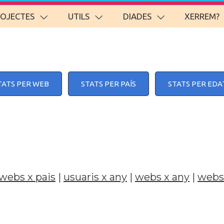
ROJECTES
UTILS
DIADES
XERREM?
TATS PER WEB
STATS PER PAÍS
STATS PER EDA
webs x pais
|
usuaris x any
|
webs x any
|
webs