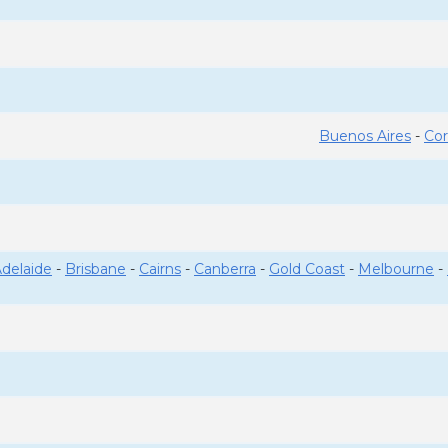
Buenos Aires
-
Co
delaide
-
Brisbane
-
Cairns
-
Canberra
-
Gold Coast
-
Melbourne
-