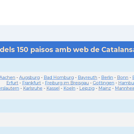
 dels
150
paisos amb web de Catalan
Aachen
-
Augsburg
-
Bad Homburg
-
Bayreuth
-
Berlin
-
Bonn
-
Erfurt
-
Frankfurt
-
Freiburg im Breisgau
-
Gottingen
-
Hambu
erslautern
-
Karlsruhe
-
Kassel
-
Koeln
-
Leipzig
-
Mainz
-
Mannhe