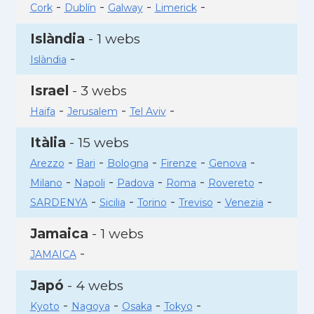
-
-
-
-
Cork
Dublín
Galway
Limerick
Islàndia
- 1 webs
-
Islàndia
Israel
- 3 webs
-
-
-
Haifa
Jerusalem
Tel Aviv
Itàlia
- 15 webs
-
-
-
-
-
Arezzo
Bari
Bologna
Firenze
Genova
-
-
-
-
-
Milano
Napoli
Padova
Roma
Rovereto
-
-
-
-
-
SARDENYA
Sicilia
Torino
Treviso
Venezia
Jamaica
- 1 webs
-
JAMAICA
Japó
- 4 webs
-
-
-
-
Kyoto
Nagoya
Osaka
Tokyo