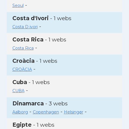
-
Seoul
Costa d'Ivori
- 1 webs
-
Costa D ivori
Costa Rica
- 1 webs
-
Costa Rica
Croàcia
- 1 webs
-
CROÀCIA
Cuba
- 1 webs
-
CUBA
Dinamarca
- 3 webs
-
-
-
Aalborg
Copenhagen
Helsingør
Egipte
- 1 webs