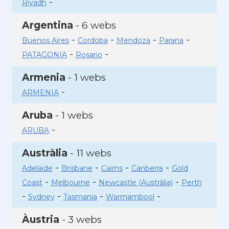
-
Riyadh
Argentina
- 6 webs
-
-
-
-
Buenos Aires
Cordoba
Mendoza
Parana
-
-
PATAGONIA
Rosario
Armenia
- 1 webs
-
ARMENIA
Aruba
- 1 webs
-
ARUBA
Austràlia
- 11 webs
-
-
-
-
Adelaide
Brisbane
Cairns
Canberra
Gold
-
-
-
Coast
Melbourne
Newcastle (Austràlia)
Perth
-
-
-
-
Sydney
Tasmania
Warrnambool
Àustria
- 3 webs