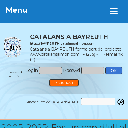
Menu
Menu
CATALANS A BAYREUTH
http://BAYREUTH.catalansalmon.com
Catalans a BAYREUTH forma part del projecte
www.catalansalmon.com
- (275) -
Permalink
(#)
Login
Passwd
Password
perdut?
REGISTRA'T
Buscar ciutat de CATALANSALMON:
2005-2025: Fes un cop d'ull al