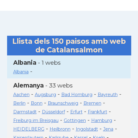
Llista dels
150
paisos amb web
de Catalansalmon
Albania
- 1 webs
-
Albania
Alemanya
- 33 webs
-
-
-
-
Aachen
Augsburg
Bad Homburg
Bayreuth
-
-
-
-
Berlin
Bonn
Braunschweig
Bremen
-
-
-
-
Darmstadt
Düsseldorf
Erfurt
Frankfurt
-
-
-
Freiburg im Breisgau
Gottingen
Hamburg
-
-
-
-
HEIDELBERG
Heilbronn
Ingolstadt
Jena
-
-
-
-
Kaiserslautern
Karlsruhe
Kassel
Koeln