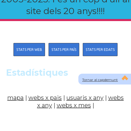
site dels 20 anys!!!!
STATS PER WEB
STATS PER PAÍS
STATS PER EDATS
Estadístiques
Tornar al capdemunt
mapa
|
webs x pais
|
usuaris x any
|
webs
x any
|
webs x mes
|