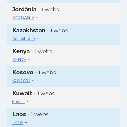
Jordània
- 1 webs
-
JORDANIA
Kazakhstan
- 1 webs
-
Kazakhstan
Kenya
- 1 webs
-
KENYA
Kosovo
- 1 webs
-
KOSOVO
Kuwait
- 1 webs
-
kuwait
Laos
- 1 webs
-
LAOS