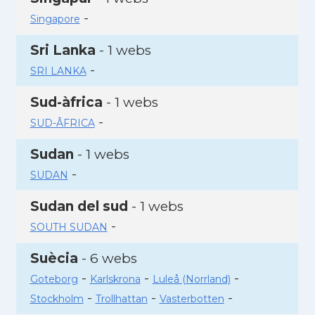
-
Singapore
Sri Lanka
- 1 webs
-
SRI LANKA
Sud-àfrica
- 1 webs
-
SUD-ÂFRICA
Sudan
- 1 webs
-
SUDAN
Sudan del sud
- 1 webs
-
SOUTH SUDAN
Suècia
- 6 webs
-
-
-
Goteborg
Karlskrona
Luleå (Norrland)
-
-
-
Stockholm
Trollhattan
Vasterbotten