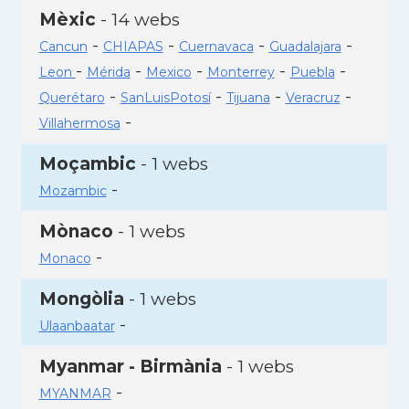
Mèxic
- 14 webs
-
-
-
-
Cancun
CHIAPAS
Cuernavaca
Guadalajara
-
-
-
-
-
Leon
Mérida
Mexico
Monterrey
Puebla
-
-
-
-
Querétaro
SanLuisPotosí
Tijuana
Veracruz
-
Villahermosa
Moçambic
- 1 webs
-
Mozambic
Mònaco
- 1 webs
-
Monaco
Mongòlia
- 1 webs
-
Ulaanbaatar
Myanmar - Birmània
- 1 webs
-
MYANMAR