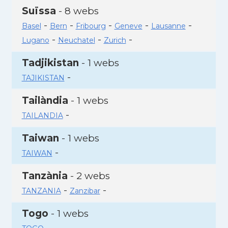
Suïssa
- 8 webs
-
-
-
-
-
Basel
Bern
Fribourg
Geneve
Lausanne
-
-
-
Lugano
Neuchatel
Zurich
Tadjikistan
- 1 webs
-
TAJIKISTAN
Tailàndia
- 1 webs
-
TAILANDIA
Taiwan
- 1 webs
-
TAIWAN
Tanzània
- 2 webs
-
-
TANZANIA
Zanzibar
Togo
- 1 webs
-