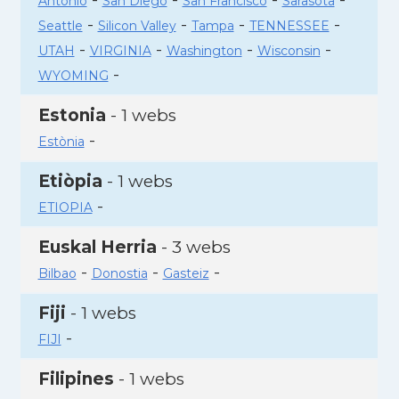
Antonio
San Diego
San Francisco
Sarasota
-
-
-
-
Seattle
Silicon Valley
Tampa
TENNESSEE
-
-
-
-
UTAH
VIRGINIA
Washington
Wisconsin
-
WYOMING
Estonia
- 1 webs
-
Estònia
Etiòpia
- 1 webs
-
ETIOPIA
Euskal Herria
- 3 webs
-
-
-
Bilbao
Donostia
Gasteiz
Fiji
- 1 webs
-
FIJI
Filipines
- 1 webs