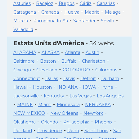
-
-
-
-
-
Asturies
Badajoz
Burgos
Cádiz
Canarias
-
-
-
-
-
Cartagena
Granada
Huelva
Madrid
Malaga
-
-
-
-
Murcia
Pamplona Iruña
Santander
Sevilla
-
Valladolid
Estats Units d'Amèrica
- 54 webs
-
-
-
-
ALABAMA
ALASKA
Atlanta
Austin
-
-
-
-
Baltimore
Boston
Buffalo
Charleston
-
-
-
-
Chicago
Cleveland
COLORADO
Columbus
-
-
-
-
-
Connecticut
Dallas
Davis
Detroit
Durham
-
-
-
-
-
Hawaii
Houston
INDIANA
IOWA
Irvine
-
-
-
Jacksonville
kentucky
Las Vegas
Los Angeles
-
-
-
-
-
MAINE
Miami
Minnesota
NEBRASKA
-
-
-
NEW MEXICO
New Orleans
NewYork
-
-
-
-
Oklahoma
Orlando
Philadelphia
Phoenix
-
-
-
-
Portland
Providence
Reno
Saint Louis
San
-
-
-
-