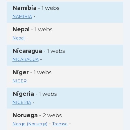
Namíbia
- 1 webs
-
NAMIBIA
Nepal
- 1 webs
-
Nepal
Nicaragua
- 1 webs
-
NICARAGUA
Niger
- 1 webs
-
NIGER
Nigeria
- 1 webs
-
NIGERIA
Noruega
- 2 webs
-
-
Norge (Noruega)
Tromso