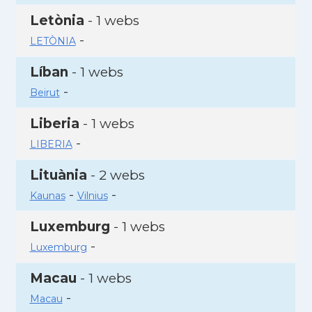
Letònia
- 1 webs
-
LETÒNIA
Líban
- 1 webs
-
Beirut
Liberia
- 1 webs
-
LIBERIA
Lituània
- 2 webs
-
-
Kaunas
Vilnius
Luxemburg
- 1 webs
-
Luxemburg
Macau
- 1 webs
-
Macau