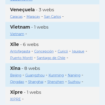
Veneçuela
- 3 webs
-
-
-
Caracas
Maracay
San Carlos
Vietnam
- 1 webs
-
Vietnam
Xile
- 6 webs
-
-
-
-
Antofagasta
Concepción
Curicó
Iquique
-
-
Puerto Montt
Santiago de Chile
Xina
- 8 webs
-
-
-
-
Beijing
Guangzhou
Kunming
Nanjing
-
-
-
-
Qingdao
Shanghai
Shenzhen
Suzhou
Xipre
- 1 webs
-
XIPRE