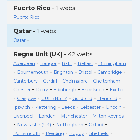
Puerto Rico
- 1 webs
-
Puerto Rico
Qatar
- 1 webs
-
Qatar
Regne Unit (UK)
- 42 webs
-
-
-
-
Aberdeen
Bangor
Bath
Belfast
Birmingham
-
-
-
-
-
Bournemouth
Brighton
Bristol
Cambridge
-
-
-
-
Canterbury
Cardiff
Chelmsford
Cheltenham
-
-
-
-
Chester
Derry
Edinburgh
Enniskillen
Exeter
-
-
-
-
-
Glasgow
GUERNSEY
Guildford
Hereford
-
-
-
-
-
Ipswich
Kettering
Leeds
Leicester
Lincoln
-
-
-
Liverpool
London
Manchester
Milton Keynes
-
-
-
-
Newcastle (UK)
Nottingham
Oxford
-
-
-
-
Portsmouth
Reading
Rugby
Sheffield