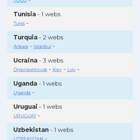
TOGO
Tunísia
- 1 webs
-
Tunis
Turquia
- 2 webs
-
-
Ankara
Istanbul
Ucraïna
- 3 webs
-
-
-
Dnipropetrovsk
Kiev
Lviv
Uganda
- 1 webs
-
Uganda
Uruguai
- 1 webs
-
URUGUAY
Uzbekistan
- 1 webs
-
UZBEKISTAN