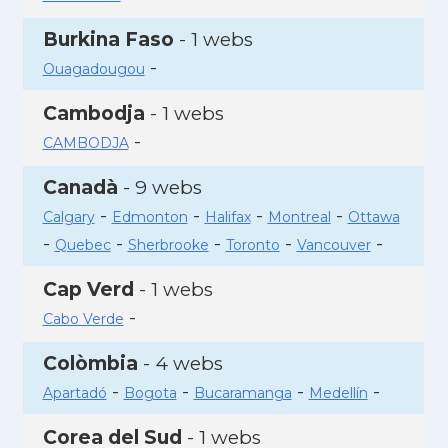
Burkina Faso
- 1 webs
-
Ouagadougou
Cambodja
- 1 webs
-
CAMBODJA
Canadà
- 9 webs
-
-
-
-
Calgary
Edmonton
Halifax
Montreal
Ottawa
-
-
-
-
-
Quebec
Sherbrooke
Toronto
Vancouver
Cap Verd
- 1 webs
-
Cabo Verde
Colòmbia
- 4 webs
-
-
-
-
Apartadó
Bogota
Bucaramanga
Medellín
Corea del Sud
- 1 webs