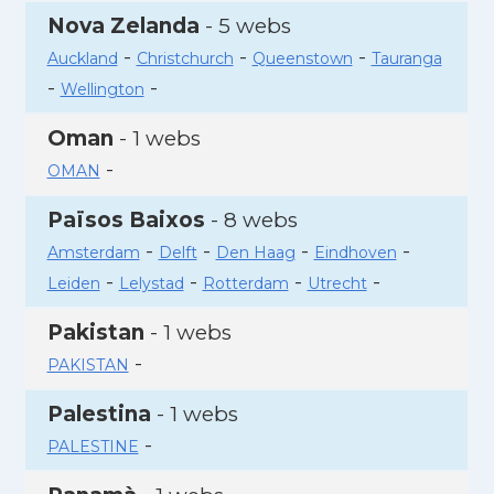
Nova Zelanda
- 5 webs
-
-
-
Auckland
Christchurch
Queenstown
Tauranga
-
-
Wellington
Oman
- 1 webs
-
OMAN
Països Baixos
- 8 webs
-
-
-
-
Amsterdam
Delft
Den Haag
Eindhoven
-
-
-
-
Leiden
Lelystad
Rotterdam
Utrecht
Pakistan
- 1 webs
-
PAKISTAN
Palestina
- 1 webs
-
PALESTINE