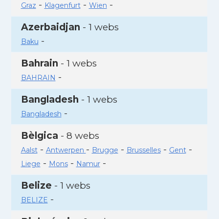
-
-
-
Graz
Klagenfurt
Wien
Azerbaidjan
- 1 webs
-
Baku
Bahrain
- 1 webs
-
BAHRAIN
Bangladesh
- 1 webs
-
Bangladesh
Bèlgica
- 8 webs
-
-
-
-
-
Aalst
Antwerpen
Brugge
Brusselles
Gent
-
-
-
Liege
Mons
Namur
Belize
- 1 webs
-
BELIZE