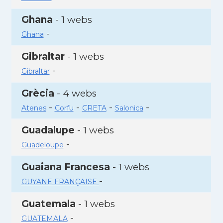
Ghana
- 1 webs
-
Ghana
Gibraltar
- 1 webs
-
Gibraltar
Grècia
- 4 webs
-
-
-
-
Atenes
Corfu
CRETA
Salonica
Guadalupe
- 1 webs
-
Guadeloupe
Guaiana Francesa
- 1 webs
-
GUYANE FRANÇAISE
Guatemala
- 1 webs
-
GUATEMALA