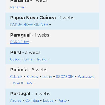
Panamà
- 1 webs
-
Panama
Papua Nova Guinea
- 1 webs
-
PAPUA NOVA GUINEA
Paraguai
- 1 webs
-
PARAGUAY
Perú
- 3 webs
-
-
-
Cusco
Lima
Trujillo
Polònia
- 6 webs
-
-
-
-
Gdansk
Krakow
Lublin
SZCZECIN
Warszawa
-
-
WROCLAW
Portugal
- 4 webs
-
-
-
-
Azores
Coimbra
Lisboa
Porto