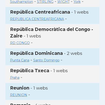
-
-
-
-
Southampton
STIRLING
WIGHT
York
República Centreafricana
- 1 webs
-
REPUBLICA CENTREAFRICANA
República Democràtica del Congo -
Zaire
- 1 webs
-
RD CONGO
República Dominicana
- 2 webs
-
-
Punta Cana
Santo Domingo
República Txeca
- 1 webs
-
Praha
Reunion
- 1 webs
-
REUNION