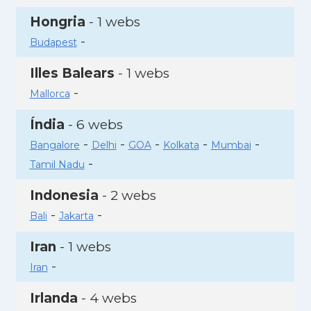
Hongria
- 1 webs
-
Budapest
Illes Balears
- 1 webs
-
Mallorca
Índia
- 6 webs
-
-
-
-
-
Bangalore
Delhi
GOA
Kolkata
Mumbai
-
Tamil Nadu
Indonesia
- 2 webs
-
-
Bali
Jakarta
Iran
- 1 webs
-
Iran
Irlanda
- 4 webs