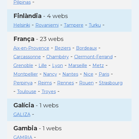
-
Pilipinas
Finlàndia
- 4 webs
-
-
-
-
Helsinki
Rovaniemi
Tampere
Turku
França
- 23 webs
-
-
-
Aix-en-Provence
Beziers
Bordeaux
-
-
-
Carcassonne
Chambéry
Clermont-Ferrand
-
-
-
-
-
Grenoble
Lille
Lyon
Marseille
Metz
-
-
-
-
-
Montpellier
Nancy
Nantes
Nice
Paris
-
-
-
-
Perpinya
Reims
Rennes
Rouen
Strasbourg
-
-
-
Toulouse
Troyes
Galícia
- 1 webs
-
GALIZA
Gambia
- 1 webs
-
GAMBIA