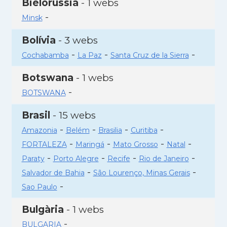
Bielorússia
- 1 webs
-
Minsk
Bolívia
- 3 webs
-
-
-
Cochabamba
La Paz
Santa Cruz de la Sierra
Botswana
- 1 webs
-
BOTSWANA
Brasil
- 15 webs
-
-
-
-
Amazonia
Belém
Brasilia
Curitiba
-
-
-
-
FORTALEZA
Maringá
Mato Grosso
Natal
-
-
-
-
Paraty
Porto Alegre
Recife
Rio de Janeiro
-
-
Salvador de Bahia
São Lourenço, Minas Gerais
-
Sao Paulo
Bulgària
- 1 webs
-
BULGARIA