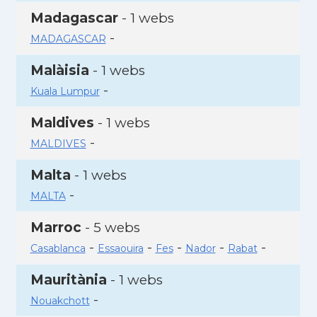
Madagascar
- 1 webs
-
MADAGASCAR
Malàisia
- 1 webs
-
Kuala Lumpur
Maldives
- 1 webs
-
MALDIVES
Malta
- 1 webs
-
MALTA
Marroc
- 5 webs
-
-
-
-
-
Casablanca
Essaouira
Fes
Nador
Rabat
Mauritània
- 1 webs
-
Nouakchott