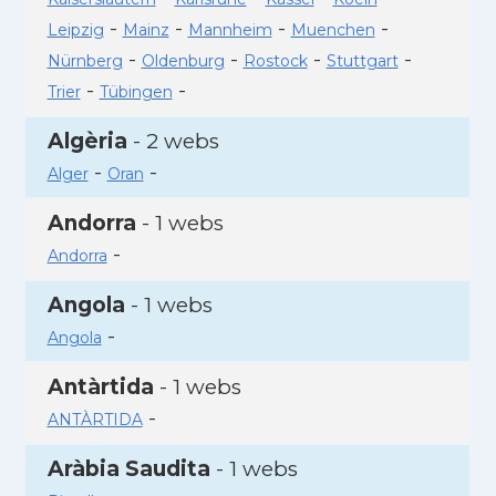
-
-
-
-
Leipzig
Mainz
Mannheim
Muenchen
-
-
-
-
Nürnberg
Oldenburg
Rostock
Stuttgart
-
-
Trier
Tübingen
Algèria
- 2 webs
-
-
Alger
Oran
Andorra
- 1 webs
-
Andorra
Angola
- 1 webs
-
Angola
Antàrtida
- 1 webs
-
ANTÀRTIDA
Aràbia Saudita
- 1 webs