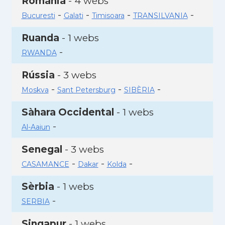
Romania
- 4 webs
-
-
-
-
Bucuresti
Galati
Timisoara
TRANSILVANIA
Ruanda
- 1 webs
-
RWANDA
Rússia
- 3 webs
-
-
-
Moskva
Sant Petersburg
SIBÈRIA
Sàhara Occidental
- 1 webs
-
Al-Aaiun
Senegal
- 3 webs
-
-
-
CASAMANCE
Dakar
Kolda
Sèrbia
- 1 webs
-
SERBIA
Singapur
- 1 webs