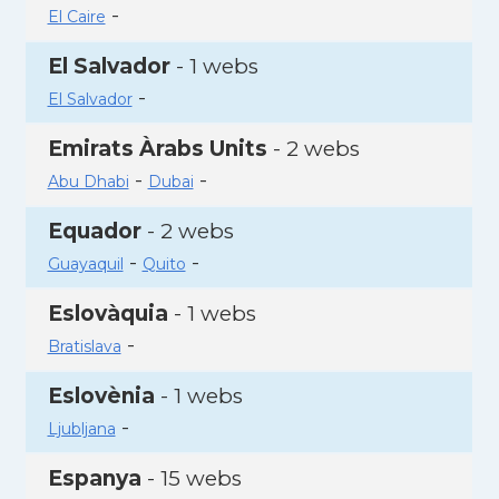
-
El Caire
El Salvador
- 1 webs
-
El Salvador
Emirats Àrabs Units
- 2 webs
-
-
Abu Dhabi
Dubai
Equador
- 2 webs
-
-
Guayaquil
Quito
Eslovàquia
- 1 webs
-
Bratislava
Eslovènia
- 1 webs
-
Ljubljana
Espanya
- 15 webs