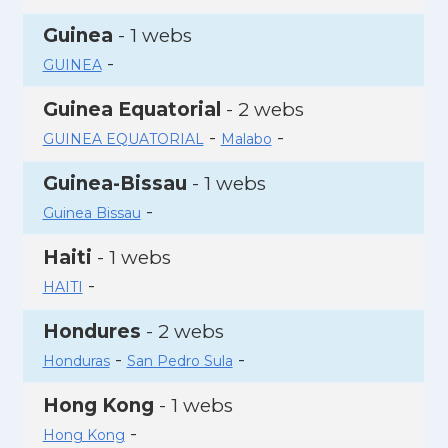
Guinea
- 1 webs
-
GUINEA
Guinea Equatorial
- 2 webs
-
-
GUINEA EQUATORIAL
Malabo
Guinea-Bissau
- 1 webs
-
Guinea Bissau
Haiti
- 1 webs
-
HAITI
Hondures
- 2 webs
-
-
Honduras
San Pedro Sula
Hong Kong
- 1 webs
-
Hong Kong