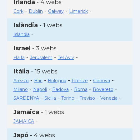
Irlanda
- 4 webs
-
-
-
-
Cork
Dublín
Galway
Limerick
Islàndia
- 1 webs
-
Islàndia
Israel
- 3 webs
-
-
-
Haifa
Jerusalem
Tel Aviv
Itàlia
- 15 webs
-
-
-
-
-
Arezzo
Bari
Bologna
Firenze
Genova
-
-
-
-
-
Milano
Napoli
Padova
Roma
Rovereto
-
-
-
-
-
SARDENYA
Sicilia
Torino
Treviso
Venezia
Jamaica
- 1 webs
-
JAMAICA
Japó
- 4 webs