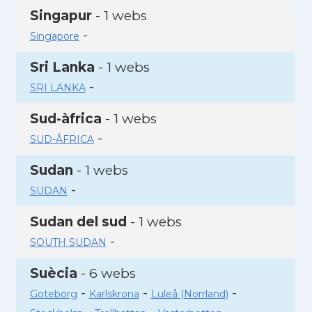
Singapur
- 1 webs
-
Singapore
Sri Lanka
- 1 webs
-
SRI LANKA
Sud-àfrica
- 1 webs
-
SUD-ÂFRICA
Sudan
- 1 webs
-
SUDAN
Sudan del sud
- 1 webs
-
SOUTH SUDAN
Suècia
- 6 webs
-
-
-
Goteborg
Karlskrona
Luleå (Norrland)