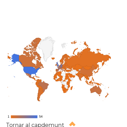
1
1
54
54
Tornar al capdemunt