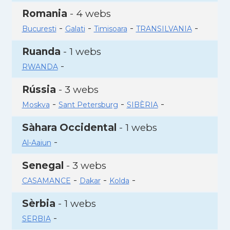
Romania
- 4 webs
-
-
-
-
Bucuresti
Galati
Timisoara
TRANSILVANIA
Ruanda
- 1 webs
-
RWANDA
Rússia
- 3 webs
-
-
-
Moskva
Sant Petersburg
SIBÈRIA
Sàhara Occidental
- 1 webs
-
Al-Aaiun
Senegal
- 3 webs
-
-
-
CASAMANCE
Dakar
Kolda
Sèrbia
- 1 webs
-
SERBIA