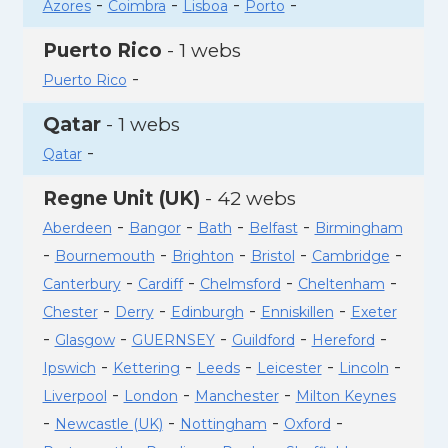
-
-
-
-
Azores
Coimbra
Lisboa
Porto
Puerto Rico
- 1 webs
-
Puerto Rico
Qatar
- 1 webs
-
Qatar
Regne Unit (UK)
- 42 webs
-
-
-
-
Aberdeen
Bangor
Bath
Belfast
Birmingham
-
-
-
-
-
Bournemouth
Brighton
Bristol
Cambridge
-
-
-
-
Canterbury
Cardiff
Chelmsford
Cheltenham
-
-
-
-
Chester
Derry
Edinburgh
Enniskillen
Exeter
-
-
-
-
-
Glasgow
GUERNSEY
Guildford
Hereford
-
-
-
-
-
Ipswich
Kettering
Leeds
Leicester
Lincoln
-
-
-
Liverpool
London
Manchester
Milton Keynes
-
-
-
-
Newcastle (UK)
Nottingham
Oxford