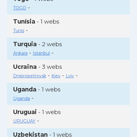
-
TOGO
Tunísia
- 1 webs
-
Tunis
Turquia
- 2 webs
-
-
Ankara
Istanbul
Ucraïna
- 3 webs
-
-
-
Dnipropetrovsk
Kiev
Lviv
Uganda
- 1 webs
-
Uganda
Uruguai
- 1 webs
-
URUGUAY
Uzbekistan
- 1 webs