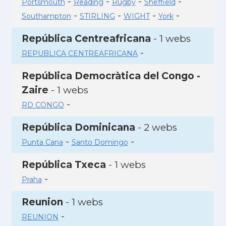
-
-
-
-
Portsmouth
Reading
Rugby
Sheffield
-
-
-
-
Southampton
STIRLING
WIGHT
York
República Centreafricana
- 1 webs
-
REPUBLICA CENTREAFRICANA
República Democràtica del Congo -
Zaire
- 1 webs
-
RD CONGO
República Dominicana
- 2 webs
-
-
Punta Cana
Santo Domingo
República Txeca
- 1 webs
-
Praha
Reunion
- 1 webs
-
REUNION