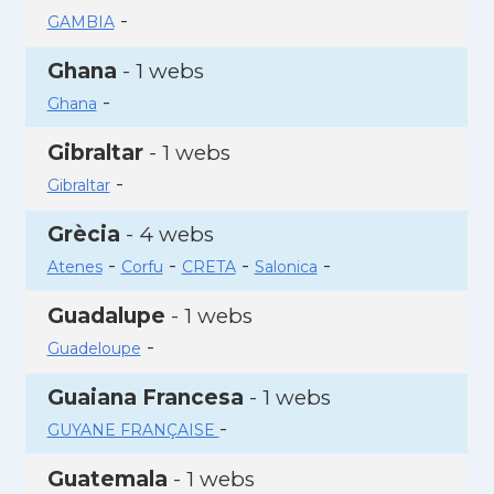
-
GAMBIA
Ghana
- 1 webs
-
Ghana
Gibraltar
- 1 webs
-
Gibraltar
Grècia
- 4 webs
-
-
-
-
Atenes
Corfu
CRETA
Salonica
Guadalupe
- 1 webs
-
Guadeloupe
Guaiana Francesa
- 1 webs
-
GUYANE FRANÇAISE
Guatemala
- 1 webs