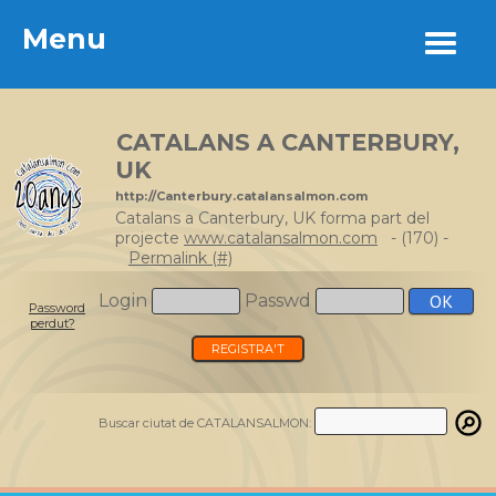
Menu
Menu
CATALANS A CANTERBURY,
UK
http://Canterbury.catalansalmon.com
Catalans a Canterbury, UK forma part del
projecte
www.catalansalmon.com
- (170) -
Permalink (#)
Login
Passwd
Password
perdut?
REGISTRA'T
Buscar ciutat de CATALANSALMON: