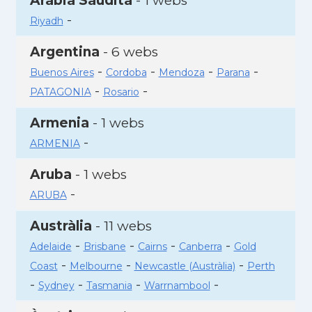
Aràbia Saudita
- 1 webs
-
Riyadh
Argentina
- 6 webs
-
-
-
-
Buenos Aires
Cordoba
Mendoza
Parana
-
-
PATAGONIA
Rosario
Armenia
- 1 webs
-
ARMENIA
Aruba
- 1 webs
-
ARUBA
Austràlia
- 11 webs
-
-
-
-
Adelaide
Brisbane
Cairns
Canberra
Gold
-
-
-
Coast
Melbourne
Newcastle (Austràlia)
Perth
-
-
-
-
Sydney
Tasmania
Warrnambool