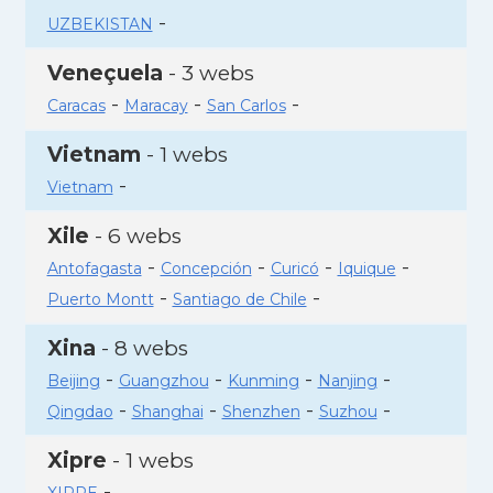
-
UZBEKISTAN
Veneçuela
- 3 webs
-
-
-
Caracas
Maracay
San Carlos
Vietnam
- 1 webs
-
Vietnam
Xile
- 6 webs
-
-
-
-
Antofagasta
Concepción
Curicó
Iquique
-
-
Puerto Montt
Santiago de Chile
Xina
- 8 webs
-
-
-
-
Beijing
Guangzhou
Kunming
Nanjing
-
-
-
-
Qingdao
Shanghai
Shenzhen
Suzhou
Xipre
- 1 webs
-