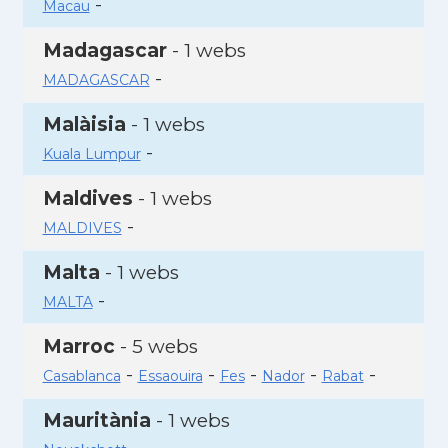
-
Macau
Madagascar
- 1 webs
-
MADAGASCAR
Malàisia
- 1 webs
-
Kuala Lumpur
Maldives
- 1 webs
-
MALDIVES
Malta
- 1 webs
-
MALTA
Marroc
- 5 webs
-
-
-
-
-
Casablanca
Essaouira
Fes
Nador
Rabat
Mauritània
- 1 webs