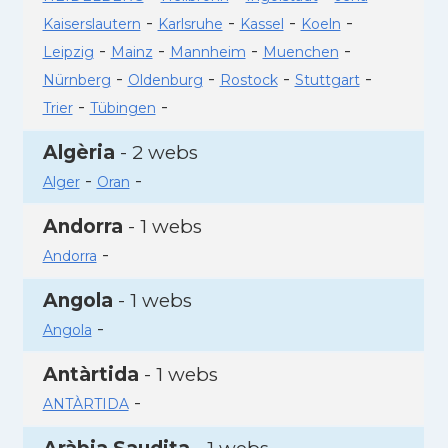
-
-
-
-
Kaiserslautern
Karlsruhe
Kassel
Koeln
-
-
-
-
Leipzig
Mainz
Mannheim
Muenchen
-
-
-
-
Nürnberg
Oldenburg
Rostock
Stuttgart
-
-
Trier
Tübingen
Algèria
- 2 webs
-
-
Alger
Oran
Andorra
- 1 webs
-
Andorra
Angola
- 1 webs
-
Angola
Antàrtida
- 1 webs
-
ANTÀRTIDA