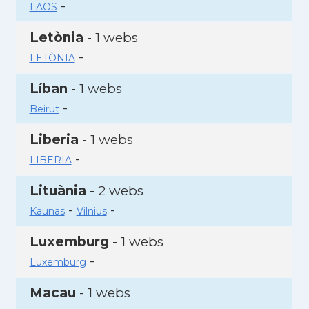
-
LAOS
Letònia
- 1 webs
-
LETÒNIA
Líban
- 1 webs
-
Beirut
Liberia
- 1 webs
-
LIBERIA
Lituània
- 2 webs
-
-
Kaunas
Vilnius
Luxemburg
- 1 webs
-
Luxemburg
Macau
- 1 webs