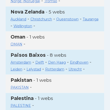
-
-
Norge (Noruega)
Tromso
Nova Zelanda
- 5 webs
-
-
-
Auckland
Christchurch
Queenstown
Tauranga
-
-
Wellington
Oman
- 1 webs
-
OMAN
Països Baixos
- 8 webs
-
-
-
-
Amsterdam
Delft
Den Haag
Eindhoven
-
-
-
-
Leiden
Lelystad
Rotterdam
Utrecht
Pakistan
- 1 webs
-
PAKISTAN
Palestina
- 1 webs
-
PALESTINE