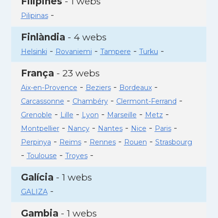
Filipines
- 1 webs
-
Pilipinas
Finlàndia
- 4 webs
-
-
-
-
Helsinki
Rovaniemi
Tampere
Turku
França
- 23 webs
-
-
-
Aix-en-Provence
Beziers
Bordeaux
-
-
-
Carcassonne
Chambéry
Clermont-Ferrand
-
-
-
-
-
Grenoble
Lille
Lyon
Marseille
Metz
-
-
-
-
-
Montpellier
Nancy
Nantes
Nice
Paris
-
-
-
-
Perpinya
Reims
Rennes
Rouen
Strasbourg
-
-
-
Toulouse
Troyes
Galícia
- 1 webs
-
GALIZA
Gambia
- 1 webs