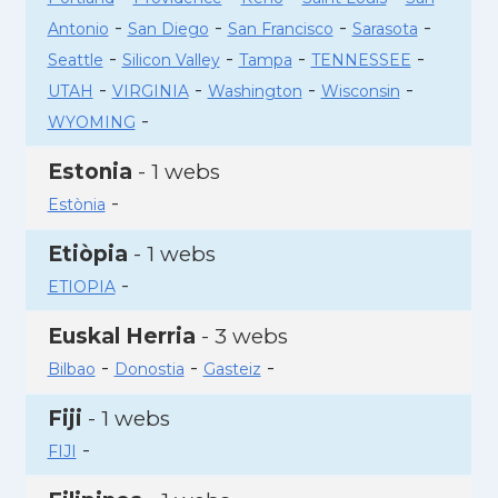
-
-
-
-
Antonio
San Diego
San Francisco
Sarasota
-
-
-
-
Seattle
Silicon Valley
Tampa
TENNESSEE
-
-
-
-
UTAH
VIRGINIA
Washington
Wisconsin
-
WYOMING
Estonia
- 1 webs
-
Estònia
Etiòpia
- 1 webs
-
ETIOPIA
Euskal Herria
- 3 webs
-
-
-
Bilbao
Donostia
Gasteiz
Fiji
- 1 webs
-
FIJI