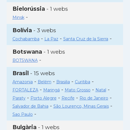
Bielorússia
- 1 webs
-
Minsk
Bolívia
- 3 webs
-
-
-
Cochabamba
La Paz
Santa Cruz de la Sierra
Botswana
- 1 webs
-
BOTSWANA
Brasil
- 15 webs
-
-
-
-
Amazonia
Belém
Brasilia
Curitiba
-
-
-
-
FORTALEZA
Maringá
Mato Grosso
Natal
-
-
-
-
Paraty
Porto Alegre
Recife
Rio de Janeiro
-
-
Salvador de Bahia
São Lourenço, Minas Gerais
-
Sao Paulo
Bulgària
- 1 webs