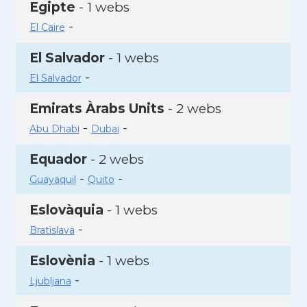
Egipte
- 1 webs
-
El Caire
El Salvador
- 1 webs
-
El Salvador
Emirats Àrabs Units
- 2 webs
-
-
Abu Dhabi
Dubai
Equador
- 2 webs
-
-
Guayaquil
Quito
Eslovàquia
- 1 webs
-
Bratislava
Eslovènia
- 1 webs
-
Ljubljana