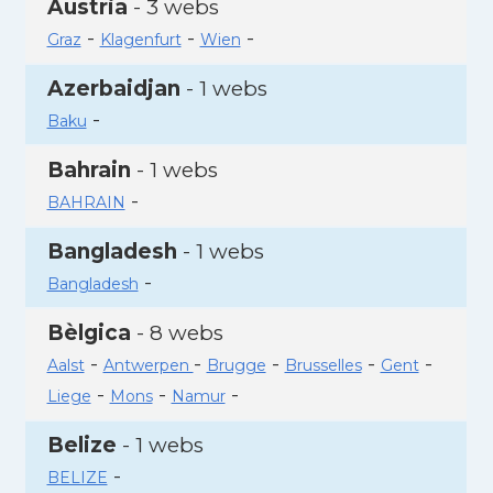
Àustria
- 3 webs
-
-
-
Graz
Klagenfurt
Wien
Azerbaidjan
- 1 webs
-
Baku
Bahrain
- 1 webs
-
BAHRAIN
Bangladesh
- 1 webs
-
Bangladesh
Bèlgica
- 8 webs
-
-
-
-
-
Aalst
Antwerpen
Brugge
Brusselles
Gent
-
-
-
Liege
Mons
Namur
Belize
- 1 webs
-
BELIZE