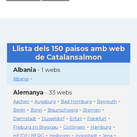
Llista dels
150
paisos amb web
de Catalansalmon
Albania
- 1 webs
-
Albania
Alemanya
- 33 webs
-
-
-
-
Aachen
Augsburg
Bad Homburg
Bayreuth
-
-
-
-
Berlin
Bonn
Braunschweig
Bremen
-
-
-
-
Darmstadt
Düsseldorf
Erfurt
Frankfurt
-
-
-
Freiburg im Breisgau
Gottingen
Hamburg
-
-
-
-
HEIDELBERG
Heilbronn
Ingolstadt
Jena