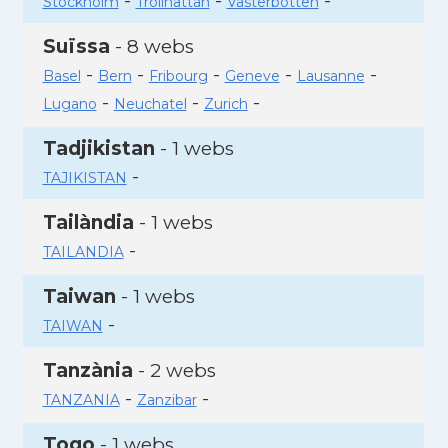
-
-
-
Stockholm
Trollhattan
Vasterbotten
Suïssa
- 8 webs
-
-
-
-
-
Basel
Bern
Fribourg
Geneve
Lausanne
-
-
-
Lugano
Neuchatel
Zurich
Tadjikistan
- 1 webs
-
TAJIKISTAN
Tailàndia
- 1 webs
-
TAILANDIA
Taiwan
- 1 webs
-
TAIWAN
Tanzània
- 2 webs
-
-
TANZANIA
Zanzibar
Togo
- 1 webs