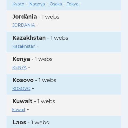
-
-
-
-
Kyoto
Nagoya
Osaka
Tokyo
Jordània
- 1 webs
-
JORDANIA
Kazakhstan
- 1 webs
-
Kazakhstan
Kenya
- 1 webs
-
KENYA
Kosovo
- 1 webs
-
KOSOVO
Kuwait
- 1 webs
-
kuwait
Laos
- 1 webs