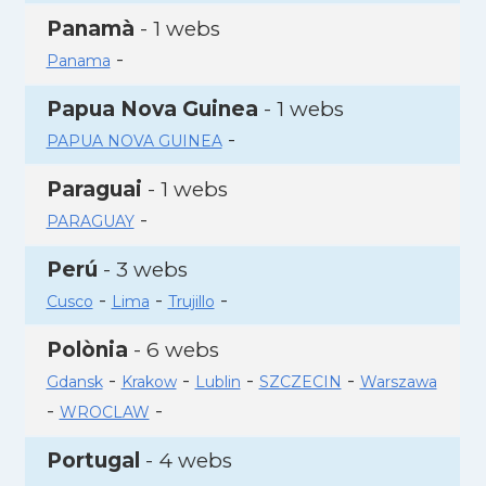
Panamà
- 1 webs
-
Panama
Papua Nova Guinea
- 1 webs
-
PAPUA NOVA GUINEA
Paraguai
- 1 webs
-
PARAGUAY
Perú
- 3 webs
-
-
-
Cusco
Lima
Trujillo
Polònia
- 6 webs
-
-
-
-
Gdansk
Krakow
Lublin
SZCZECIN
Warszawa
-
-
WROCLAW
Portugal
- 4 webs