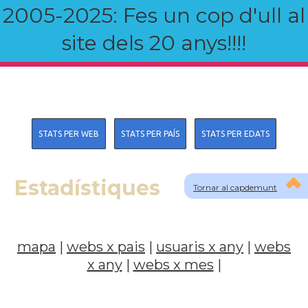
2005-2025: Fes un cop d'ull al
site dels 20 anys!!!!
STATS PER WEB
STATS PER PAÍS
STATS PER EDATS
Estadístiques
Tornar al capdemunt
mapa
|
webs x pais
|
usuaris x any
|
webs
x any
|
webs x mes
|