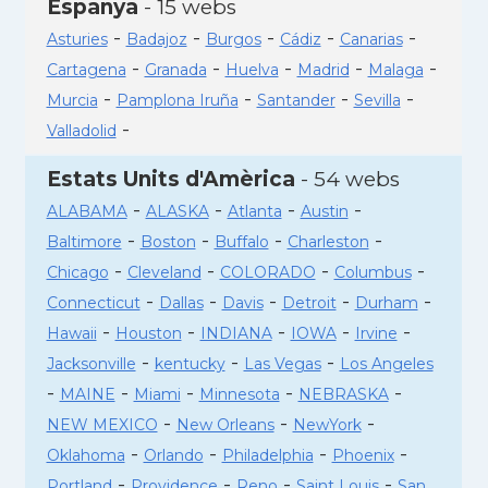
Espanya
- 15 webs
-
-
-
-
-
Asturies
Badajoz
Burgos
Cádiz
Canarias
-
-
-
-
-
Cartagena
Granada
Huelva
Madrid
Malaga
-
-
-
-
Murcia
Pamplona Iruña
Santander
Sevilla
-
Valladolid
Estats Units d'Amèrica
- 54 webs
-
-
-
-
ALABAMA
ALASKA
Atlanta
Austin
-
-
-
-
Baltimore
Boston
Buffalo
Charleston
-
-
-
-
Chicago
Cleveland
COLORADO
Columbus
-
-
-
-
-
Connecticut
Dallas
Davis
Detroit
Durham
-
-
-
-
-
Hawaii
Houston
INDIANA
IOWA
Irvine
-
-
-
Jacksonville
kentucky
Las Vegas
Los Angeles
-
-
-
-
-
MAINE
Miami
Minnesota
NEBRASKA
-
-
-
NEW MEXICO
New Orleans
NewYork
-
-
-
-
Oklahoma
Orlando
Philadelphia
Phoenix
-
-
-
-
Portland
Providence
Reno
Saint Louis
San