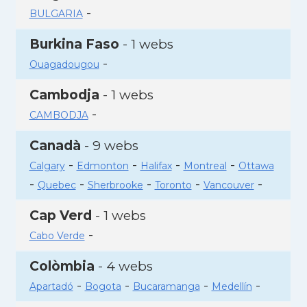
-
BULGARIA
Burkina Faso
- 1 webs
-
Ouagadougou
Cambodja
- 1 webs
-
CAMBODJA
Canadà
- 9 webs
-
-
-
-
Calgary
Edmonton
Halifax
Montreal
Ottawa
-
-
-
-
-
Quebec
Sherbrooke
Toronto
Vancouver
Cap Verd
- 1 webs
-
Cabo Verde
Colòmbia
- 4 webs
-
-
-
-
Apartadó
Bogota
Bucaramanga
Medellín