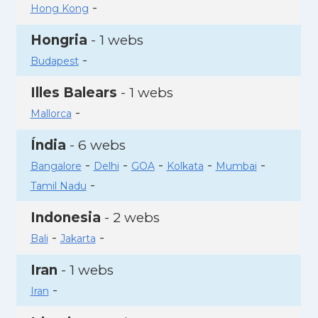
-
Hong Kong
Hongria
- 1 webs
-
Budapest
Illes Balears
- 1 webs
-
Mallorca
Índia
- 6 webs
-
-
-
-
-
Bangalore
Delhi
GOA
Kolkata
Mumbai
-
Tamil Nadu
Indonesia
- 2 webs
-
-
Bali
Jakarta
Iran
- 1 webs
-
Iran