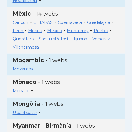
-
Nouakchott
Mèxic
- 14 webs
-
-
-
-
Cancun
CHIAPAS
Cuernavaca
Guadalajara
-
-
-
-
-
Leon
Mérida
Mexico
Monterrey
Puebla
-
-
-
-
Querétaro
SanLuisPotosí
Tijuana
Veracruz
-
Villahermosa
Moçambic
- 1 webs
-
Mozambic
Mònaco
- 1 webs
-
Monaco
Mongòlia
- 1 webs
-
Ulaanbaatar
Myanmar - Birmània
- 1 webs