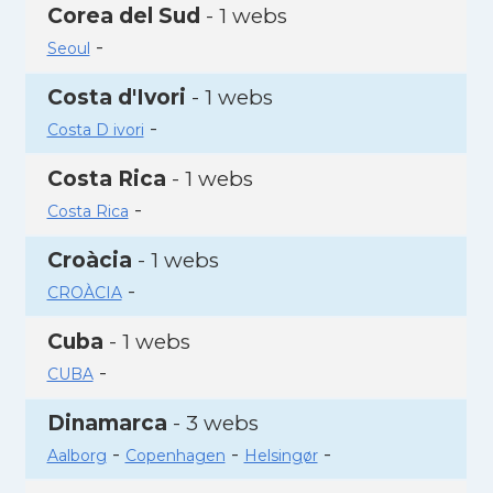
Corea del Sud
- 1 webs
-
Seoul
Costa d'Ivori
- 1 webs
-
Costa D ivori
Costa Rica
- 1 webs
-
Costa Rica
Croàcia
- 1 webs
-
CROÀCIA
Cuba
- 1 webs
-
CUBA
Dinamarca
- 3 webs
-
-
-
Aalborg
Copenhagen
Helsingør