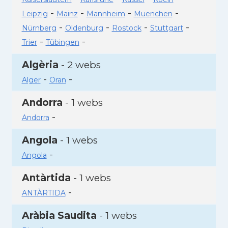
-
-
-
-
Leipzig
Mainz
Mannheim
Muenchen
-
-
-
-
Nürnberg
Oldenburg
Rostock
Stuttgart
-
-
Trier
Tübingen
Algèria
- 2 webs
-
-
Alger
Oran
Andorra
- 1 webs
-
Andorra
Angola
- 1 webs
-
Angola
Antàrtida
- 1 webs
-
ANTÀRTIDA
Aràbia Saudita
- 1 webs