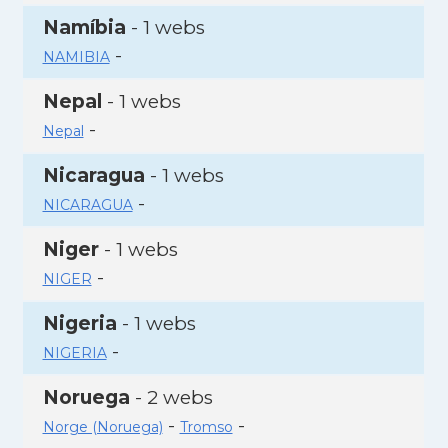
Namíbia
- 1 webs
-
NAMIBIA
Nepal
- 1 webs
-
Nepal
Nicaragua
- 1 webs
-
NICARAGUA
Niger
- 1 webs
-
NIGER
Nigeria
- 1 webs
-
NIGERIA
Noruega
- 2 webs
-
-
Norge (Noruega)
Tromso