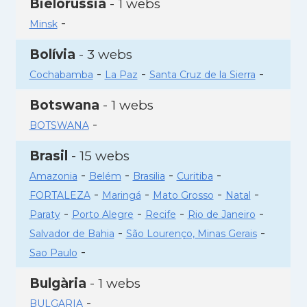
Bielorússia
- 1 webs
-
Minsk
Bolívia
- 3 webs
-
-
-
Cochabamba
La Paz
Santa Cruz de la Sierra
Botswana
- 1 webs
-
BOTSWANA
Brasil
- 15 webs
-
-
-
-
Amazonia
Belém
Brasilia
Curitiba
-
-
-
-
FORTALEZA
Maringá
Mato Grosso
Natal
-
-
-
-
Paraty
Porto Alegre
Recife
Rio de Janeiro
-
-
Salvador de Bahia
São Lourenço, Minas Gerais
-
Sao Paulo
Bulgària
- 1 webs
-
BULGARIA