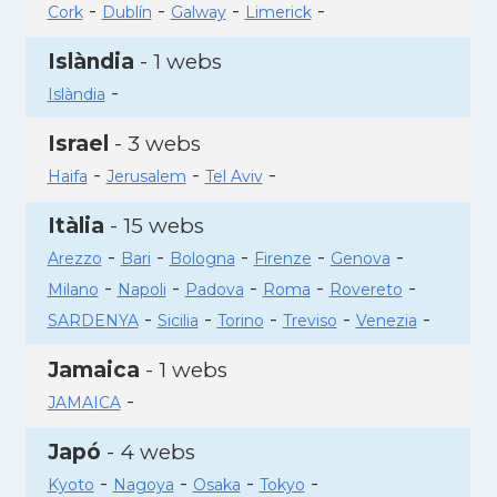
-
-
-
-
Cork
Dublín
Galway
Limerick
Islàndia
- 1 webs
-
Islàndia
Israel
- 3 webs
-
-
-
Haifa
Jerusalem
Tel Aviv
Itàlia
- 15 webs
-
-
-
-
-
Arezzo
Bari
Bologna
Firenze
Genova
-
-
-
-
-
Milano
Napoli
Padova
Roma
Rovereto
-
-
-
-
-
SARDENYA
Sicilia
Torino
Treviso
Venezia
Jamaica
- 1 webs
-
JAMAICA
Japó
- 4 webs
-
-
-
-
Kyoto
Nagoya
Osaka
Tokyo