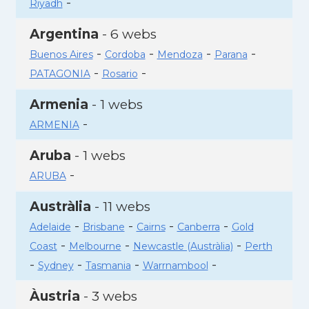
-
Riyadh
Argentina
- 6 webs
-
-
-
-
Buenos Aires
Cordoba
Mendoza
Parana
-
-
PATAGONIA
Rosario
Armenia
- 1 webs
-
ARMENIA
Aruba
- 1 webs
-
ARUBA
Austràlia
- 11 webs
-
-
-
-
Adelaide
Brisbane
Cairns
Canberra
Gold
-
-
-
Coast
Melbourne
Newcastle (Austràlia)
Perth
-
-
-
-
Sydney
Tasmania
Warrnambool
Àustria
- 3 webs