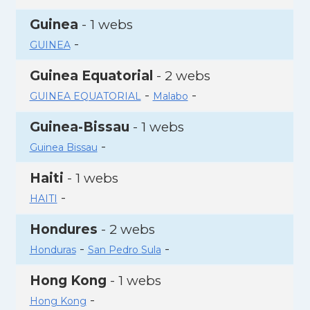
Guinea
- 1 webs
-
GUINEA
Guinea Equatorial
- 2 webs
-
-
GUINEA EQUATORIAL
Malabo
Guinea-Bissau
- 1 webs
-
Guinea Bissau
Haiti
- 1 webs
-
HAITI
Hondures
- 2 webs
-
-
Honduras
San Pedro Sula
Hong Kong
- 1 webs
-
Hong Kong