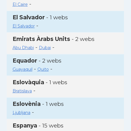
-
El Caire
El Salvador
- 1 webs
-
El Salvador
Emirats Àrabs Units
- 2 webs
-
-
Abu Dhabi
Dubai
Equador
- 2 webs
-
-
Guayaquil
Quito
Eslovàquia
- 1 webs
-
Bratislava
Eslovènia
- 1 webs
-
Ljubljana
Espanya
- 15 webs