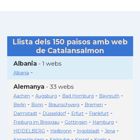
Llista dels
150
paisos amb web
de Catalansalmon
Albania
- 1 webs
-
Albania
Alemanya
- 33 webs
-
-
-
-
Aachen
Augsburg
Bad Homburg
Bayreuth
-
-
-
-
Berlin
Bonn
Braunschweig
Bremen
-
-
-
-
Darmstadt
Düsseldorf
Erfurt
Frankfurt
-
-
-
Freiburg im Breisgau
Gottingen
Hamburg
-
-
-
-
HEIDELBERG
Heilbronn
Ingolstadt
Jena
-
-
-
-
Kaiserslautern
Karlsruhe
Kassel
Koeln