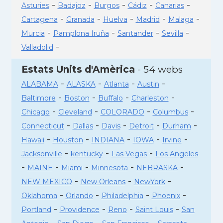
-
-
-
-
-
Asturies
Badajoz
Burgos
Cádiz
Canarias
-
-
-
-
-
Cartagena
Granada
Huelva
Madrid
Malaga
-
-
-
-
Murcia
Pamplona Iruña
Santander
Sevilla
-
Valladolid
Estats Units d'Amèrica
- 54 webs
-
-
-
-
ALABAMA
ALASKA
Atlanta
Austin
-
-
-
-
Baltimore
Boston
Buffalo
Charleston
-
-
-
-
Chicago
Cleveland
COLORADO
Columbus
-
-
-
-
-
Connecticut
Dallas
Davis
Detroit
Durham
-
-
-
-
-
Hawaii
Houston
INDIANA
IOWA
Irvine
-
-
-
Jacksonville
kentucky
Las Vegas
Los Angeles
-
-
-
-
-
MAINE
Miami
Minnesota
NEBRASKA
-
-
-
NEW MEXICO
New Orleans
NewYork
-
-
-
-
Oklahoma
Orlando
Philadelphia
Phoenix
-
-
-
-
Portland
Providence
Reno
Saint Louis
San
-
-
-
-