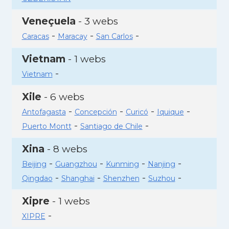
Veneçuela
- 3 webs
-
-
-
Caracas
Maracay
San Carlos
Vietnam
- 1 webs
-
Vietnam
Xile
- 6 webs
-
-
-
-
Antofagasta
Concepción
Curicó
Iquique
-
-
Puerto Montt
Santiago de Chile
Xina
- 8 webs
-
-
-
-
Beijing
Guangzhou
Kunming
Nanjing
-
-
-
-
Qingdao
Shanghai
Shenzhen
Suzhou
Xipre
- 1 webs
-
XIPRE