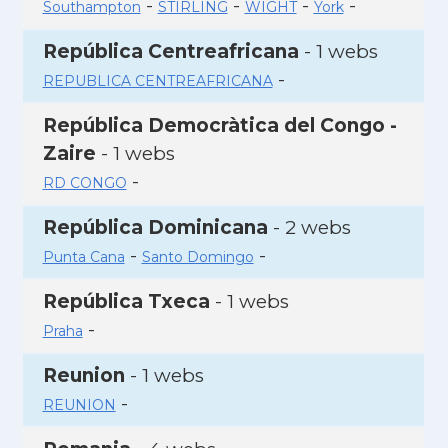
-
-
-
-
Southampton
STIRLING
WIGHT
York
República Centreafricana
- 1 webs
-
REPUBLICA CENTREAFRICANA
República Democràtica del Congo -
Zaire
- 1 webs
-
RD CONGO
República Dominicana
- 2 webs
-
-
Punta Cana
Santo Domingo
República Txeca
- 1 webs
-
Praha
Reunion
- 1 webs
-
REUNION