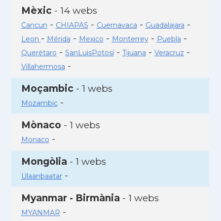
Mèxic
- 14 webs
-
-
-
-
Cancun
CHIAPAS
Cuernavaca
Guadalajara
-
-
-
-
-
Leon
Mérida
Mexico
Monterrey
Puebla
-
-
-
-
Querétaro
SanLuisPotosí
Tijuana
Veracruz
-
Villahermosa
Moçambic
- 1 webs
-
Mozambic
Mònaco
- 1 webs
-
Monaco
Mongòlia
- 1 webs
-
Ulaanbaatar
Myanmar - Birmània
- 1 webs
-
MYANMAR