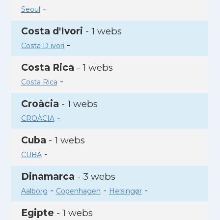
-
Seoul
Costa d'Ivori
- 1 webs
-
Costa D ivori
Costa Rica
- 1 webs
-
Costa Rica
Croàcia
- 1 webs
-
CROÀCIA
Cuba
- 1 webs
-
CUBA
Dinamarca
- 3 webs
-
-
-
Aalborg
Copenhagen
Helsingør
Egipte
- 1 webs