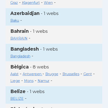
-
-
-
Graz
Klagenfurt
Wien
Azerbaidjan
- 1 webs
-
Baku
Bahrain
- 1 webs
-
BAHRAIN
Bangladesh
- 1 webs
-
Bangladesh
Bèlgica
- 8 webs
-
-
-
-
-
Aalst
Antwerpen
Brugge
Brusselles
Gent
-
-
-
Liege
Mons
Namur
Belize
- 1 webs
-
BELIZE