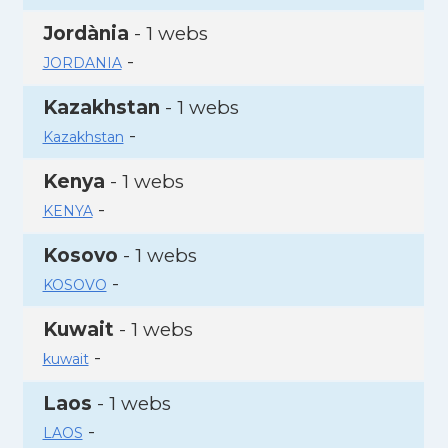
Jordània
- 1 webs
-
JORDANIA
Kazakhstan
- 1 webs
-
Kazakhstan
Kenya
- 1 webs
-
KENYA
Kosovo
- 1 webs
-
KOSOVO
Kuwait
- 1 webs
-
kuwait
Laos
- 1 webs
-
LAOS