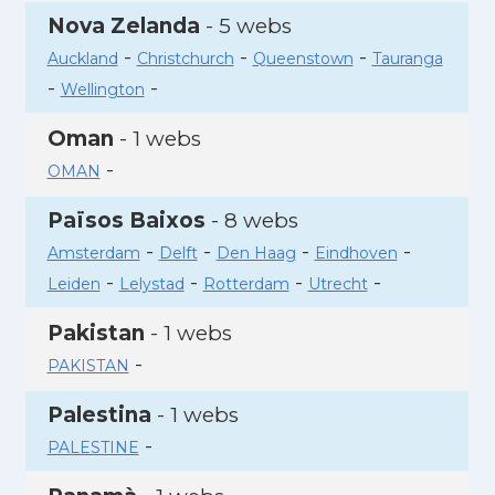
Nova Zelanda
- 5 webs
-
-
-
Auckland
Christchurch
Queenstown
Tauranga
-
-
Wellington
Oman
- 1 webs
-
OMAN
Països Baixos
- 8 webs
-
-
-
-
Amsterdam
Delft
Den Haag
Eindhoven
-
-
-
-
Leiden
Lelystad
Rotterdam
Utrecht
Pakistan
- 1 webs
-
PAKISTAN
Palestina
- 1 webs
-
PALESTINE