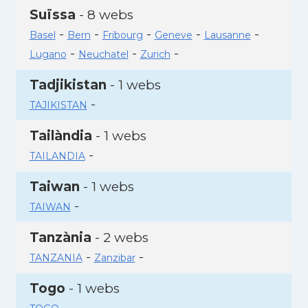
Suïssa
- 8 webs
-
-
-
-
-
Basel
Bern
Fribourg
Geneve
Lausanne
-
-
-
Lugano
Neuchatel
Zurich
Tadjikistan
- 1 webs
-
TAJIKISTAN
Tailàndia
- 1 webs
-
TAILANDIA
Taiwan
- 1 webs
-
TAIWAN
Tanzània
- 2 webs
-
-
TANZANIA
Zanzibar
Togo
- 1 webs
-