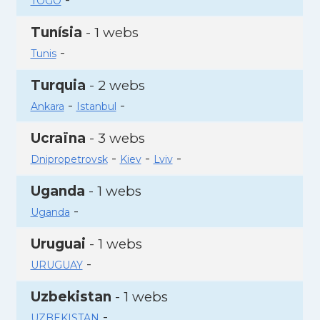
TOGO
Tunísia
- 1 webs
-
Tunis
Turquia
- 2 webs
-
-
Ankara
Istanbul
Ucraïna
- 3 webs
-
-
-
Dnipropetrovsk
Kiev
Lviv
Uganda
- 1 webs
-
Uganda
Uruguai
- 1 webs
-
URUGUAY
Uzbekistan
- 1 webs
-
UZBEKISTAN