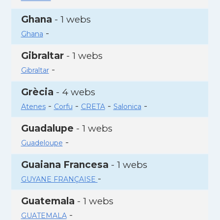
Ghana
- 1 webs
-
Ghana
Gibraltar
- 1 webs
-
Gibraltar
Grècia
- 4 webs
-
-
-
-
Atenes
Corfu
CRETA
Salonica
Guadalupe
- 1 webs
-
Guadeloupe
Guaiana Francesa
- 1 webs
-
GUYANE FRANÇAISE
Guatemala
- 1 webs
-
GUATEMALA