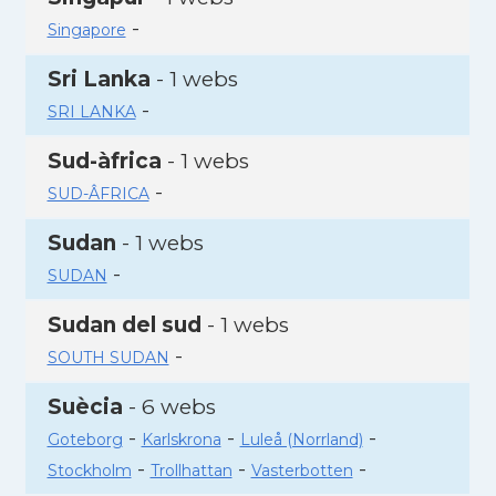
-
Singapore
Sri Lanka
- 1 webs
-
SRI LANKA
Sud-àfrica
- 1 webs
-
SUD-ÂFRICA
Sudan
- 1 webs
-
SUDAN
Sudan del sud
- 1 webs
-
SOUTH SUDAN
Suècia
- 6 webs
-
-
-
Goteborg
Karlskrona
Luleå (Norrland)
-
-
-
Stockholm
Trollhattan
Vasterbotten