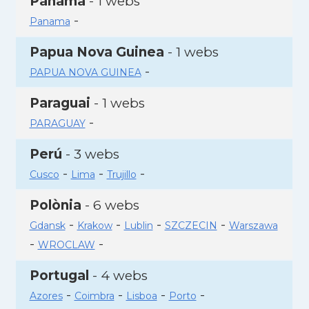
Panamà
- 1 webs
-
Panama
Papua Nova Guinea
- 1 webs
-
PAPUA NOVA GUINEA
Paraguai
- 1 webs
-
PARAGUAY
Perú
- 3 webs
-
-
-
Cusco
Lima
Trujillo
Polònia
- 6 webs
-
-
-
-
Gdansk
Krakow
Lublin
SZCZECIN
Warszawa
-
-
WROCLAW
Portugal
- 4 webs
-
-
-
-
Azores
Coimbra
Lisboa
Porto