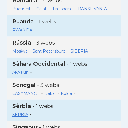
Romania
- 4 webs
-
-
-
-
Bucuresti
Galati
Timisoara
TRANSILVANIA
Ruanda
- 1 webs
-
RWANDA
Rússia
- 3 webs
-
-
-
Moskva
Sant Petersburg
SIBÈRIA
Sàhara Occidental
- 1 webs
-
Al-Aaiun
Senegal
- 3 webs
-
-
-
CASAMANCE
Dakar
Kolda
Sèrbia
- 1 webs
-
SERBIA
Singapur
- 1 webs