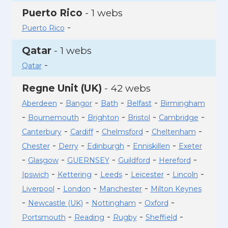
Puerto Rico
- 1 webs
-
Puerto Rico
Qatar
- 1 webs
-
Qatar
Regne Unit (UK)
- 42 webs
-
-
-
-
Aberdeen
Bangor
Bath
Belfast
Birmingham
-
-
-
-
-
Bournemouth
Brighton
Bristol
Cambridge
-
-
-
-
Canterbury
Cardiff
Chelmsford
Cheltenham
-
-
-
-
Chester
Derry
Edinburgh
Enniskillen
Exeter
-
-
-
-
-
Glasgow
GUERNSEY
Guildford
Hereford
-
-
-
-
-
Ipswich
Kettering
Leeds
Leicester
Lincoln
-
-
-
Liverpool
London
Manchester
Milton Keynes
-
-
-
-
Newcastle (UK)
Nottingham
Oxford
-
-
-
-
Portsmouth
Reading
Rugby
Sheffield