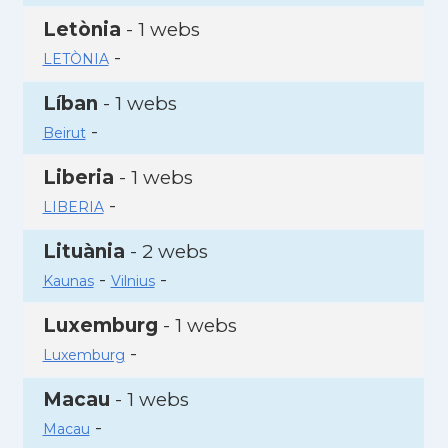
Letònia
- 1 webs
-
LETÒNIA
Líban
- 1 webs
-
Beirut
Liberia
- 1 webs
-
LIBERIA
Lituània
- 2 webs
-
-
Kaunas
Vilnius
Luxemburg
- 1 webs
-
Luxemburg
Macau
- 1 webs
-
Macau