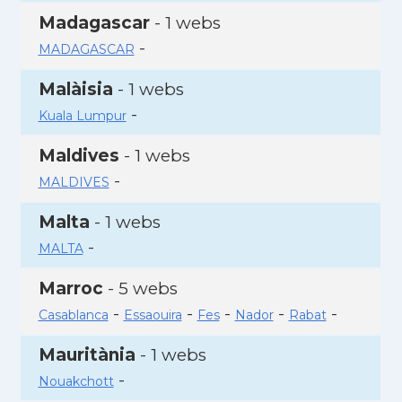
Madagascar
- 1 webs
-
MADAGASCAR
Malàisia
- 1 webs
-
Kuala Lumpur
Maldives
- 1 webs
-
MALDIVES
Malta
- 1 webs
-
MALTA
Marroc
- 5 webs
-
-
-
-
-
Casablanca
Essaouira
Fes
Nador
Rabat
Mauritània
- 1 webs
-
Nouakchott