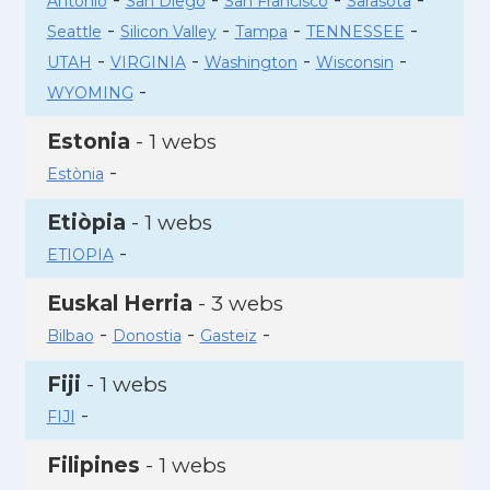
Antonio
San Diego
San Francisco
Sarasota
-
-
-
-
Seattle
Silicon Valley
Tampa
TENNESSEE
-
-
-
-
UTAH
VIRGINIA
Washington
Wisconsin
-
WYOMING
Estonia
- 1 webs
-
Estònia
Etiòpia
- 1 webs
-
ETIOPIA
Euskal Herria
- 3 webs
-
-
-
Bilbao
Donostia
Gasteiz
Fiji
- 1 webs
-
FIJI
Filipines
- 1 webs