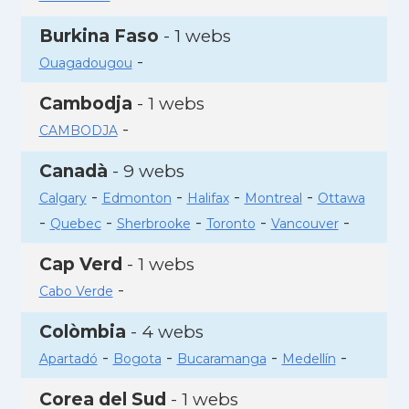
Burkina Faso
- 1 webs
-
Ouagadougou
Cambodja
- 1 webs
-
CAMBODJA
Canadà
- 9 webs
-
-
-
-
Calgary
Edmonton
Halifax
Montreal
Ottawa
-
-
-
-
-
Quebec
Sherbrooke
Toronto
Vancouver
Cap Verd
- 1 webs
-
Cabo Verde
Colòmbia
- 4 webs
-
-
-
-
Apartadó
Bogota
Bucaramanga
Medellín
Corea del Sud
- 1 webs