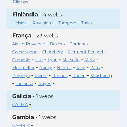
-
Pilipinas
Finlàndia
- 4 webs
-
-
-
-
Helsinki
Rovaniemi
Tampere
Turku
França
- 23 webs
-
-
-
Aix-en-Provence
Beziers
Bordeaux
-
-
-
Carcassonne
Chambéry
Clermont-Ferrand
-
-
-
-
-
Grenoble
Lille
Lyon
Marseille
Metz
-
-
-
-
-
Montpellier
Nancy
Nantes
Nice
Paris
-
-
-
-
Perpinya
Reims
Rennes
Rouen
Strasbourg
-
-
-
Toulouse
Troyes
Galícia
- 1 webs
-
GALIZA
Gambia
- 1 webs
-
GAMBIA