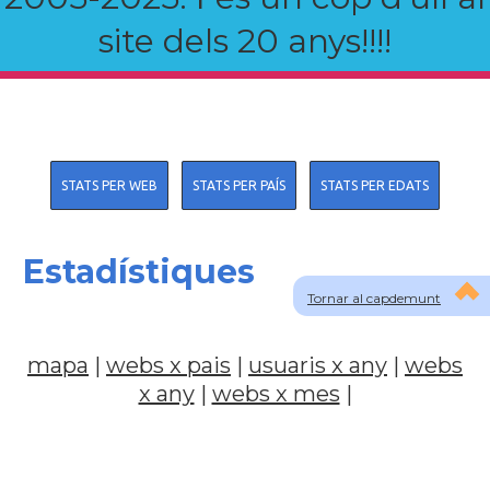
site dels 20 anys!!!!
STATS PER WEB
STATS PER PAÍS
STATS PER EDATS
Estadístiques
Tornar al capdemunt
mapa
|
webs x pais
|
usuaris x any
|
webs
x any
|
webs x mes
|