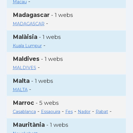
-
Macau
Madagascar
- 1 webs
-
MADAGASCAR
Malàisia
- 1 webs
-
Kuala Lumpur
Maldives
- 1 webs
-
MALDIVES
Malta
- 1 webs
-
MALTA
Marroc
- 5 webs
-
-
-
-
-
Casablanca
Essaouira
Fes
Nador
Rabat
Mauritània
- 1 webs