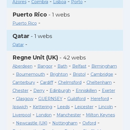
-
-
-
-
Azores
Coimbra
Lisboa
Porto
Puerto Rico
- 1 webs
-
Puerto Rico
Qatar
- 1 webs
-
Qatar
Regne Unit (UK)
- 42 webs
-
-
-
-
Aberdeen
Bangor
Bath
Belfast
Birmingham
-
-
-
-
-
Bournemouth
Brighton
Bristol
Cambridge
-
-
-
-
Canterbury
Cardiff
Chelmsford
Cheltenham
-
-
-
-
Chester
Derry
Edinburgh
Enniskillen
Exeter
-
-
-
-
-
Glasgow
GUERNSEY
Guildford
Hereford
-
-
-
-
-
Ipswich
Kettering
Leeds
Leicester
Lincoln
-
-
-
Liverpool
London
Manchester
Milton Keynes
-
-
-
-
Newcastle (UK)
Nottingham
Oxford