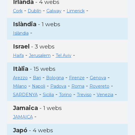
Irlanda
- 4 webs
-
-
-
-
Cork
Dublín
Galway
Limerick
Islàndia
- 1 webs
-
Islàndia
Israel
- 3 webs
-
-
-
Haifa
Jerusalem
Tel Aviv
Itàlia
- 15 webs
-
-
-
-
-
Arezzo
Bari
Bologna
Firenze
Genova
-
-
-
-
-
Milano
Napoli
Padova
Roma
Rovereto
-
-
-
-
-
SARDENYA
Sicilia
Torino
Treviso
Venezia
Jamaica
- 1 webs
-
JAMAICA
Japó
- 4 webs