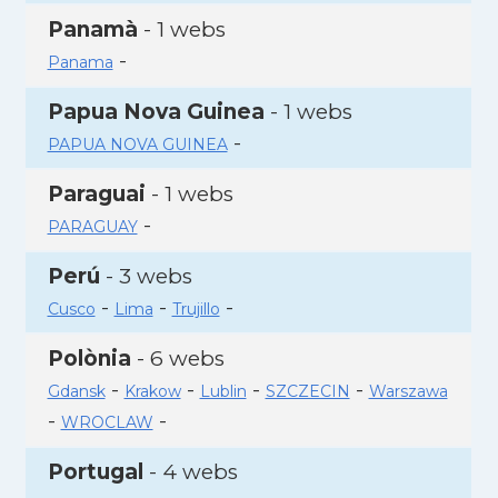
Panamà
- 1 webs
-
Panama
Papua Nova Guinea
- 1 webs
-
PAPUA NOVA GUINEA
Paraguai
- 1 webs
-
PARAGUAY
Perú
- 3 webs
-
-
-
Cusco
Lima
Trujillo
Polònia
- 6 webs
-
-
-
-
Gdansk
Krakow
Lublin
SZCZECIN
Warszawa
-
-
WROCLAW
Portugal
- 4 webs