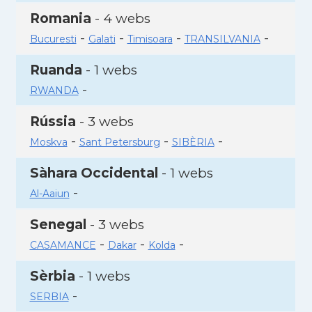
Romania
- 4 webs
-
-
-
-
Bucuresti
Galati
Timisoara
TRANSILVANIA
Ruanda
- 1 webs
-
RWANDA
Rússia
- 3 webs
-
-
-
Moskva
Sant Petersburg
SIBÈRIA
Sàhara Occidental
- 1 webs
-
Al-Aaiun
Senegal
- 3 webs
-
-
-
CASAMANCE
Dakar
Kolda
Sèrbia
- 1 webs
-
SERBIA