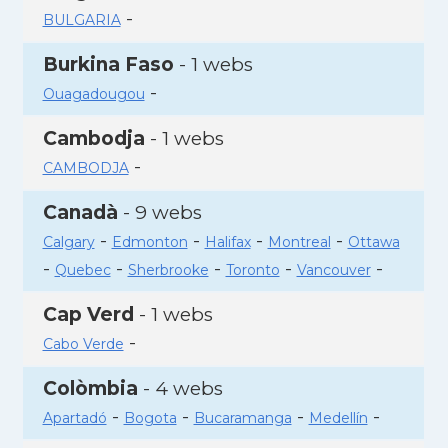
-
BULGARIA
Burkina Faso
- 1 webs
-
Ouagadougou
Cambodja
- 1 webs
-
CAMBODJA
Canadà
- 9 webs
-
-
-
-
Calgary
Edmonton
Halifax
Montreal
Ottawa
-
-
-
-
-
Quebec
Sherbrooke
Toronto
Vancouver
Cap Verd
- 1 webs
-
Cabo Verde
Colòmbia
- 4 webs
-
-
-
-
Apartadó
Bogota
Bucaramanga
Medellín