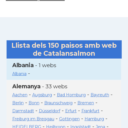
Llista dels
150
paisos amb web
de Catalansalmon
Albania
- 1 webs
-
Albania
Alemanya
- 33 webs
-
-
-
-
Aachen
Augsburg
Bad Homburg
Bayreuth
-
-
-
-
Berlin
Bonn
Braunschweig
Bremen
-
-
-
-
Darmstadt
Düsseldorf
Erfurt
Frankfurt
-
-
-
Freiburg im Breisgau
Gottingen
Hamburg
-
-
-
-
HEIDELBERG
Heilbronn
Ingolstadt
Jena