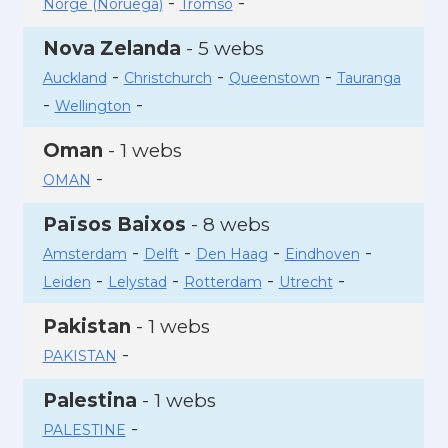
-
-
Norge (Noruega)
Tromso
Nova Zelanda
- 5 webs
-
-
-
Auckland
Christchurch
Queenstown
Tauranga
-
-
Wellington
Oman
- 1 webs
-
OMAN
Països Baixos
- 8 webs
-
-
-
-
Amsterdam
Delft
Den Haag
Eindhoven
-
-
-
-
Leiden
Lelystad
Rotterdam
Utrecht
Pakistan
- 1 webs
-
PAKISTAN
Palestina
- 1 webs
-
PALESTINE