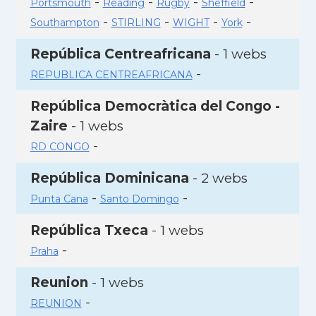
-
-
-
-
Portsmouth
Reading
Rugby
Sheffield
-
-
-
-
Southampton
STIRLING
WIGHT
York
República Centreafricana
- 1 webs
-
REPUBLICA CENTREAFRICANA
República Democràtica del Congo -
Zaire
- 1 webs
-
RD CONGO
República Dominicana
- 2 webs
-
-
Punta Cana
Santo Domingo
República Txeca
- 1 webs
-
Praha
Reunion
- 1 webs
-
REUNION