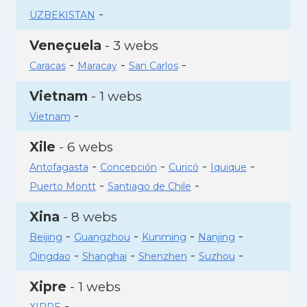
-
UZBEKISTAN
Veneçuela
- 3 webs
-
-
-
Caracas
Maracay
San Carlos
Vietnam
- 1 webs
-
Vietnam
Xile
- 6 webs
-
-
-
-
Antofagasta
Concepción
Curicó
Iquique
-
-
Puerto Montt
Santiago de Chile
Xina
- 8 webs
-
-
-
-
Beijing
Guangzhou
Kunming
Nanjing
-
-
-
-
Qingdao
Shanghai
Shenzhen
Suzhou
Xipre
- 1 webs
-