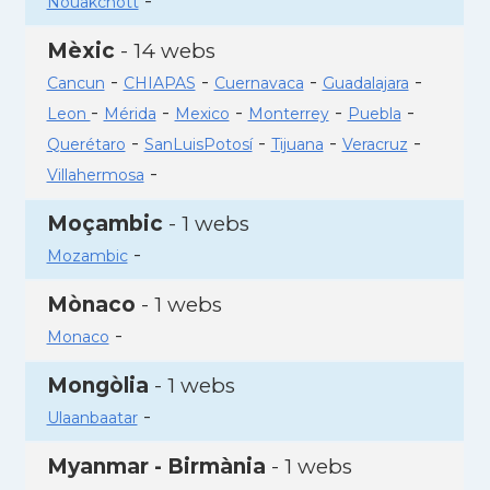
-
Nouakchott
Mèxic
- 14 webs
-
-
-
-
Cancun
CHIAPAS
Cuernavaca
Guadalajara
-
-
-
-
-
Leon
Mérida
Mexico
Monterrey
Puebla
-
-
-
-
Querétaro
SanLuisPotosí
Tijuana
Veracruz
-
Villahermosa
Moçambic
- 1 webs
-
Mozambic
Mònaco
- 1 webs
-
Monaco
Mongòlia
- 1 webs
-
Ulaanbaatar
Myanmar - Birmània
- 1 webs