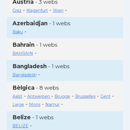
Àustria
- 3 webs
-
-
-
Graz
Klagenfurt
Wien
Azerbaidjan
- 1 webs
-
Baku
Bahrain
- 1 webs
-
BAHRAIN
Bangladesh
- 1 webs
-
Bangladesh
Bèlgica
- 8 webs
-
-
-
-
-
Aalst
Antwerpen
Brugge
Brusselles
Gent
-
-
-
Liege
Mons
Namur
Belize
- 1 webs
-
BELIZE