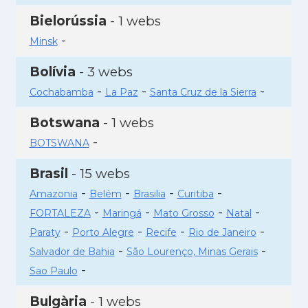
Bielorússia
- 1 webs
-
Minsk
Bolívia
- 3 webs
-
-
-
Cochabamba
La Paz
Santa Cruz de la Sierra
Botswana
- 1 webs
-
BOTSWANA
Brasil
- 15 webs
-
-
-
-
Amazonia
Belém
Brasilia
Curitiba
-
-
-
-
FORTALEZA
Maringá
Mato Grosso
Natal
-
-
-
-
Paraty
Porto Alegre
Recife
Rio de Janeiro
-
-
Salvador de Bahia
São Lourenço, Minas Gerais
-
Sao Paulo
Bulgària
- 1 webs