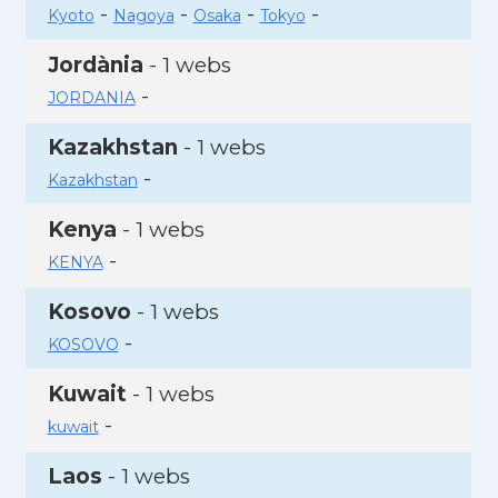
-
-
-
-
Kyoto
Nagoya
Osaka
Tokyo
Jordània
- 1 webs
-
JORDANIA
Kazakhstan
- 1 webs
-
Kazakhstan
Kenya
- 1 webs
-
KENYA
Kosovo
- 1 webs
-
KOSOVO
Kuwait
- 1 webs
-
kuwait
Laos
- 1 webs