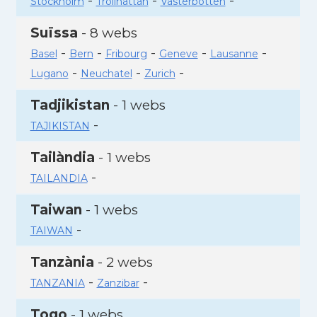
-
-
-
Stockholm
Trollhattan
Vasterbotten
Suïssa
- 8 webs
-
-
-
-
-
Basel
Bern
Fribourg
Geneve
Lausanne
-
-
-
Lugano
Neuchatel
Zurich
Tadjikistan
- 1 webs
-
TAJIKISTAN
Tailàndia
- 1 webs
-
TAILANDIA
Taiwan
- 1 webs
-
TAIWAN
Tanzània
- 2 webs
-
-
TANZANIA
Zanzibar
Togo
- 1 webs