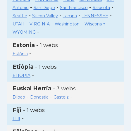
-
-
-
-
Antonio
San Diego
San Francisco
Sarasota
-
-
-
-
Seattle
Silicon Valley
Tampa
TENNESSEE
-
-
-
-
UTAH
VIRGINIA
Washington
Wisconsin
-
WYOMING
Estonia
- 1 webs
-
Estònia
Etiòpia
- 1 webs
-
ETIOPIA
Euskal Herria
- 3 webs
-
-
-
Bilbao
Donostia
Gasteiz
Fiji
- 1 webs
-
FIJI