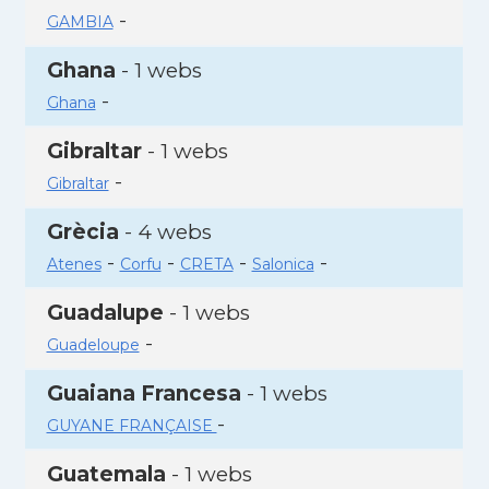
-
GAMBIA
Ghana
- 1 webs
-
Ghana
Gibraltar
- 1 webs
-
Gibraltar
Grècia
- 4 webs
-
-
-
-
Atenes
Corfu
CRETA
Salonica
Guadalupe
- 1 webs
-
Guadeloupe
Guaiana Francesa
- 1 webs
-
GUYANE FRANÇAISE
Guatemala
- 1 webs