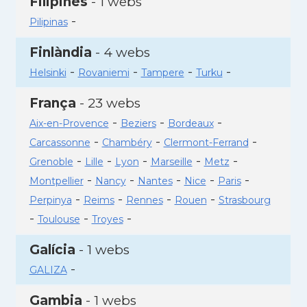
Filipines
- 1 webs
-
Pilipinas
Finlàndia
- 4 webs
-
-
-
-
Helsinki
Rovaniemi
Tampere
Turku
França
- 23 webs
-
-
-
Aix-en-Provence
Beziers
Bordeaux
-
-
-
Carcassonne
Chambéry
Clermont-Ferrand
-
-
-
-
-
Grenoble
Lille
Lyon
Marseille
Metz
-
-
-
-
-
Montpellier
Nancy
Nantes
Nice
Paris
-
-
-
-
Perpinya
Reims
Rennes
Rouen
Strasbourg
-
-
-
Toulouse
Troyes
Galícia
- 1 webs
-
GALIZA
Gambia
- 1 webs