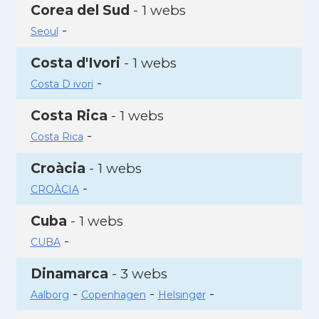
Corea del Sud
- 1 webs
-
Seoul
Costa d'Ivori
- 1 webs
-
Costa D ivori
Costa Rica
- 1 webs
-
Costa Rica
Croàcia
- 1 webs
-
CROÀCIA
Cuba
- 1 webs
-
CUBA
Dinamarca
- 3 webs
-
-
-
Aalborg
Copenhagen
Helsingør