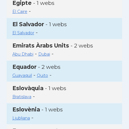
Egipte
- 1 webs
-
El Caire
El Salvador
- 1 webs
-
El Salvador
Emirats Àrabs Units
- 2 webs
-
-
Abu Dhabi
Dubai
Equador
- 2 webs
-
-
Guayaquil
Quito
Eslovàquia
- 1 webs
-
Bratislava
Eslovènia
- 1 webs
-
Ljubljana