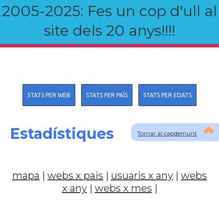
2005-2025: Fes un cop d'ull al
site dels 20 anys!!!!
STATS PER WEB
STATS PER PAÍS
STATS PER EDATS
Estadístiques
Tornar al capdemunt
mapa
|
webs x pais
|
usuaris x any
|
webs
x any
|
webs x mes
|