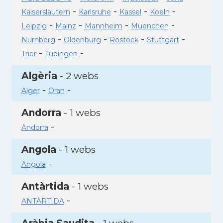
-
-
-
-
Kaiserslautern
Karlsruhe
Kassel
Koeln
-
-
-
-
Leipzig
Mainz
Mannheim
Muenchen
-
-
-
-
Nürnberg
Oldenburg
Rostock
Stuttgart
-
-
Trier
Tübingen
Algèria
- 2 webs
-
-
Alger
Oran
Andorra
- 1 webs
-
Andorra
Angola
- 1 webs
-
Angola
Antàrtida
- 1 webs
-
ANTÀRTIDA