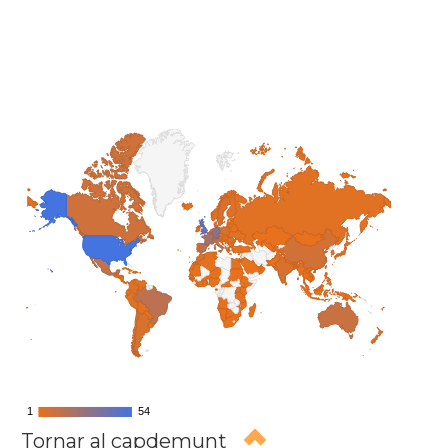
1
1
54
54
Tornar al capdemunt