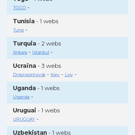
-
TOGO
Tunísia
- 1 webs
-
Tunis
Turquia
- 2 webs
-
-
Ankara
Istanbul
Ucraïna
- 3 webs
-
-
-
Dnipropetrovsk
Kiev
Lviv
Uganda
- 1 webs
-
Uganda
Uruguai
- 1 webs
-
URUGUAY
Uzbekistan
- 1 webs