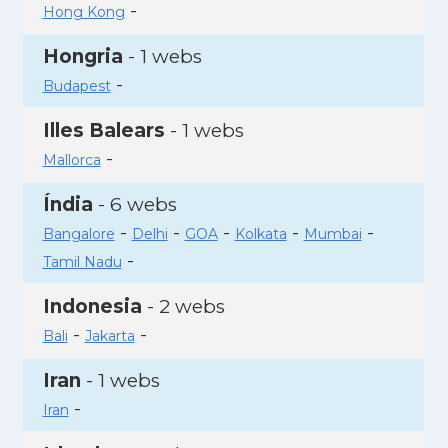
-
Hong Kong
Hongria
- 1 webs
-
Budapest
Illes Balears
- 1 webs
-
Mallorca
Índia
- 6 webs
-
-
-
-
-
Bangalore
Delhi
GOA
Kolkata
Mumbai
-
Tamil Nadu
Indonesia
- 2 webs
-
-
Bali
Jakarta
Iran
- 1 webs
-
Iran