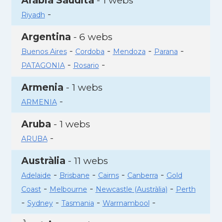
Aràbia Saudita
- 1 webs
-
Riyadh
Argentina
- 6 webs
-
-
-
-
Buenos Aires
Cordoba
Mendoza
Parana
-
-
PATAGONIA
Rosario
Armenia
- 1 webs
-
ARMENIA
Aruba
- 1 webs
-
ARUBA
Austràlia
- 11 webs
-
-
-
-
Adelaide
Brisbane
Cairns
Canberra
Gold
-
-
-
Coast
Melbourne
Newcastle (Austràlia)
Perth
-
-
-
-
Sydney
Tasmania
Warrnambool