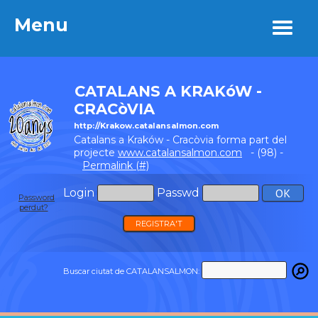
Menu
Menu
CATALANS A KRAKóW -
CRACòVIA
http://Krakow.catalansalmon.com
Catalans a Kraków - Cracòvia forma part del
projecte
www.catalansalmon.com
- (98) -
Permalink (#)
Login
Passwd
Password
perdut?
REGISTRA'T
Buscar ciutat de CATALANSALMON: