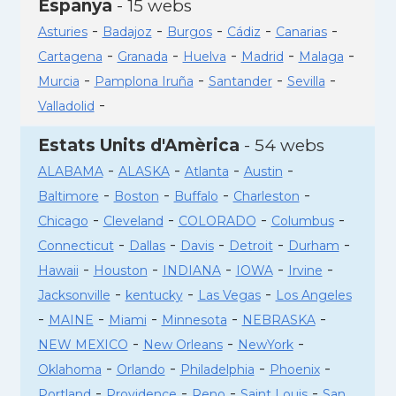
Espanya
- 15 webs
-
-
-
-
-
Asturies
Badajoz
Burgos
Cádiz
Canarias
-
-
-
-
-
Cartagena
Granada
Huelva
Madrid
Malaga
-
-
-
-
Murcia
Pamplona Iruña
Santander
Sevilla
-
Valladolid
Estats Units d'Amèrica
- 54 webs
-
-
-
-
ALABAMA
ALASKA
Atlanta
Austin
-
-
-
-
Baltimore
Boston
Buffalo
Charleston
-
-
-
-
Chicago
Cleveland
COLORADO
Columbus
-
-
-
-
-
Connecticut
Dallas
Davis
Detroit
Durham
-
-
-
-
-
Hawaii
Houston
INDIANA
IOWA
Irvine
-
-
-
Jacksonville
kentucky
Las Vegas
Los Angeles
-
-
-
-
-
MAINE
Miami
Minnesota
NEBRASKA
-
-
-
NEW MEXICO
New Orleans
NewYork
-
-
-
-
Oklahoma
Orlando
Philadelphia
Phoenix
-
-
-
-
Portland
Providence
Reno
Saint Louis
San