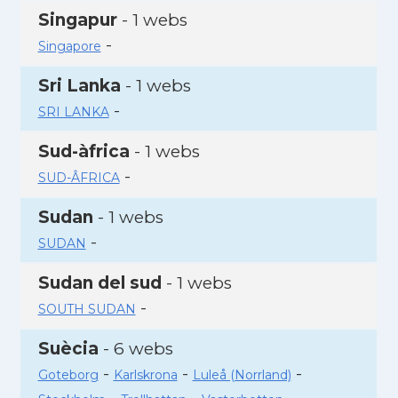
Singapur
- 1 webs
-
Singapore
Sri Lanka
- 1 webs
-
SRI LANKA
Sud-àfrica
- 1 webs
-
SUD-ÂFRICA
Sudan
- 1 webs
-
SUDAN
Sudan del sud
- 1 webs
-
SOUTH SUDAN
Suècia
- 6 webs
-
-
-
Goteborg
Karlskrona
Luleå (Norrland)