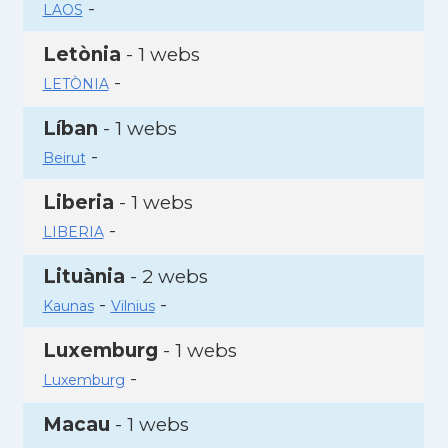
-
LAOS
Letònia
- 1 webs
-
LETÒNIA
Líban
- 1 webs
-
Beirut
Liberia
- 1 webs
-
LIBERIA
Lituània
- 2 webs
-
-
Kaunas
Vilnius
Luxemburg
- 1 webs
-
Luxemburg
Macau
- 1 webs