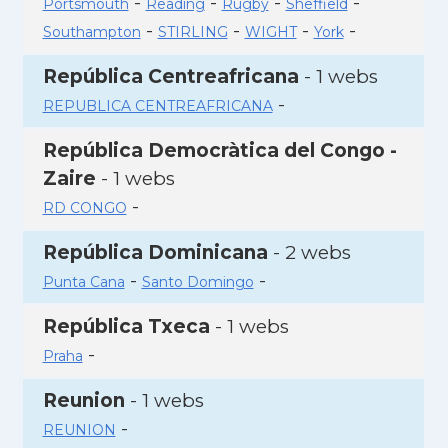
-
-
-
-
Portsmouth
Reading
Rugby
Sheffield
-
-
-
-
Southampton
STIRLING
WIGHT
York
República Centreafricana
- 1 webs
-
REPUBLICA CENTREAFRICANA
República Democràtica del Congo -
Zaire
- 1 webs
-
RD CONGO
República Dominicana
- 2 webs
-
-
Punta Cana
Santo Domingo
República Txeca
- 1 webs
-
Praha
Reunion
- 1 webs
-
REUNION