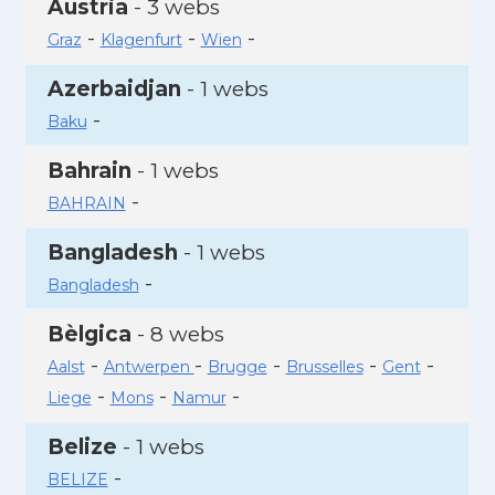
Àustria
- 3 webs
-
-
-
Graz
Klagenfurt
Wien
Azerbaidjan
- 1 webs
-
Baku
Bahrain
- 1 webs
-
BAHRAIN
Bangladesh
- 1 webs
-
Bangladesh
Bèlgica
- 8 webs
-
-
-
-
-
Aalst
Antwerpen
Brugge
Brusselles
Gent
-
-
-
Liege
Mons
Namur
Belize
- 1 webs
-
BELIZE