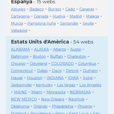
Espanya
- 15 webs
-
-
-
-
-
Asturies
Badajoz
Burgos
Cádiz
Canarias
-
-
-
-
-
Cartagena
Granada
Huelva
Madrid
Malaga
-
-
-
-
Murcia
Pamplona Iruña
Santander
Sevilla
-
Valladolid
Estats Units d'Amèrica
- 54 webs
-
-
-
-
ALABAMA
ALASKA
Atlanta
Austin
-
-
-
-
Baltimore
Boston
Buffalo
Charleston
-
-
-
-
Chicago
Cleveland
COLORADO
Columbus
-
-
-
-
-
Connecticut
Dallas
Davis
Detroit
Durham
-
-
-
-
-
Hawaii
Houston
INDIANA
IOWA
Irvine
-
-
-
Jacksonville
kentucky
Las Vegas
Los Angeles
-
-
-
-
-
MAINE
Miami
Minnesota
NEBRASKA
-
-
-
NEW MEXICO
New Orleans
NewYork
-
-
-
-
Oklahoma
Orlando
Philadelphia
Phoenix
-
-
-
-
Portland
Providence
Reno
Saint Louis
San