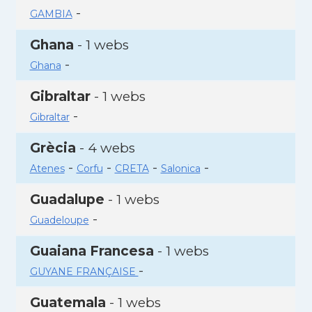
-
GAMBIA
Ghana
- 1 webs
-
Ghana
Gibraltar
- 1 webs
-
Gibraltar
Grècia
- 4 webs
-
-
-
-
Atenes
Corfu
CRETA
Salonica
Guadalupe
- 1 webs
-
Guadeloupe
Guaiana Francesa
- 1 webs
-
GUYANE FRANÇAISE
Guatemala
- 1 webs