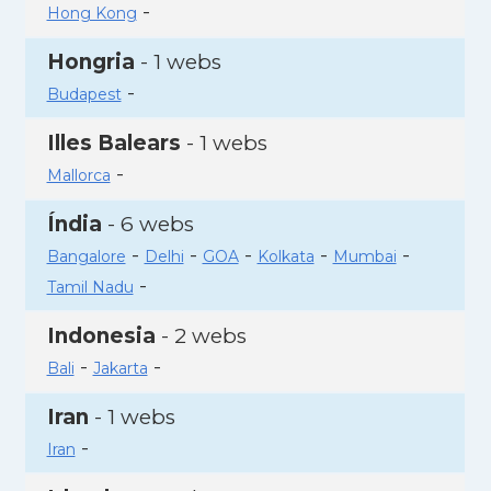
-
Hong Kong
Hongria
- 1 webs
-
Budapest
Illes Balears
- 1 webs
-
Mallorca
Índia
- 6 webs
-
-
-
-
-
Bangalore
Delhi
GOA
Kolkata
Mumbai
-
Tamil Nadu
Indonesia
- 2 webs
-
-
Bali
Jakarta
Iran
- 1 webs
-
Iran