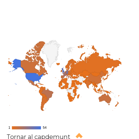
1
1
54
54
Tornar al capdemunt