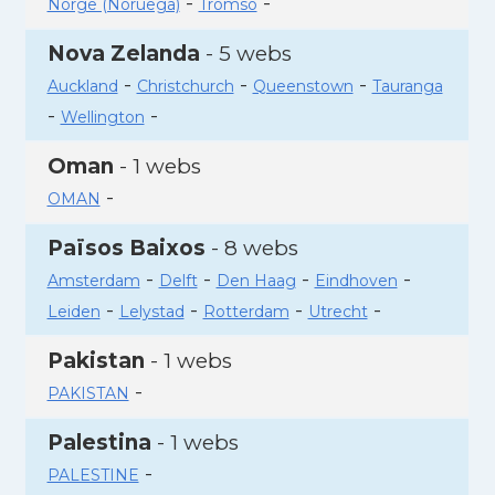
-
-
Norge (Noruega)
Tromso
Nova Zelanda
- 5 webs
-
-
-
Auckland
Christchurch
Queenstown
Tauranga
-
-
Wellington
Oman
- 1 webs
-
OMAN
Països Baixos
- 8 webs
-
-
-
-
Amsterdam
Delft
Den Haag
Eindhoven
-
-
-
-
Leiden
Lelystad
Rotterdam
Utrecht
Pakistan
- 1 webs
-
PAKISTAN
Palestina
- 1 webs
-
PALESTINE