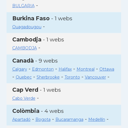
-
BULGARIA
Burkina Faso
- 1 webs
-
Ouagadougou
Cambodja
- 1 webs
-
CAMBODJA
Canadà
- 9 webs
-
-
-
-
Calgary
Edmonton
Halifax
Montreal
Ottawa
-
-
-
-
-
Quebec
Sherbrooke
Toronto
Vancouver
Cap Verd
- 1 webs
-
Cabo Verde
Colòmbia
- 4 webs
-
-
-
-
Apartadó
Bogota
Bucaramanga
Medellín