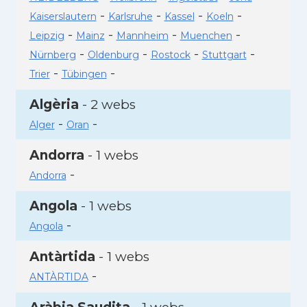
-
-
-
-
Kaiserslautern
Karlsruhe
Kassel
Koeln
-
-
-
-
Leipzig
Mainz
Mannheim
Muenchen
-
-
-
-
Nürnberg
Oldenburg
Rostock
Stuttgart
-
-
Trier
Tübingen
Algèria
- 2 webs
-
-
Alger
Oran
Andorra
- 1 webs
-
Andorra
Angola
- 1 webs
-
Angola
Antàrtida
- 1 webs
-
ANTÀRTIDA