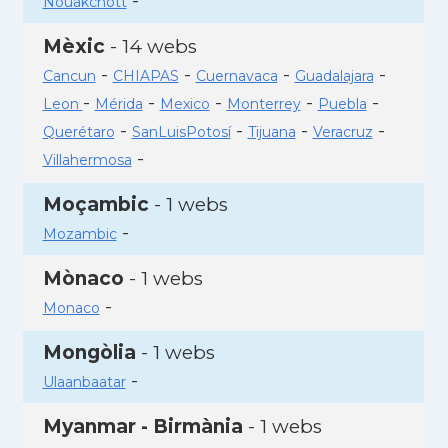
-
Nouakchott
Mèxic
- 14 webs
-
-
-
-
Cancun
CHIAPAS
Cuernavaca
Guadalajara
-
-
-
-
-
Leon
Mérida
Mexico
Monterrey
Puebla
-
-
-
-
Querétaro
SanLuisPotosí
Tijuana
Veracruz
-
Villahermosa
Moçambic
- 1 webs
-
Mozambic
Mònaco
- 1 webs
-
Monaco
Mongòlia
- 1 webs
-
Ulaanbaatar
Myanmar - Birmània
- 1 webs