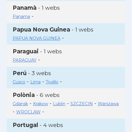
Panamà
- 1 webs
-
Panama
Papua Nova Guinea
- 1 webs
-
PAPUA NOVA GUINEA
Paraguai
- 1 webs
-
PARAGUAY
Perú
- 3 webs
-
-
-
Cusco
Lima
Trujillo
Polònia
- 6 webs
-
-
-
-
Gdansk
Krakow
Lublin
SZCZECIN
Warszawa
-
-
WROCLAW
Portugal
- 4 webs