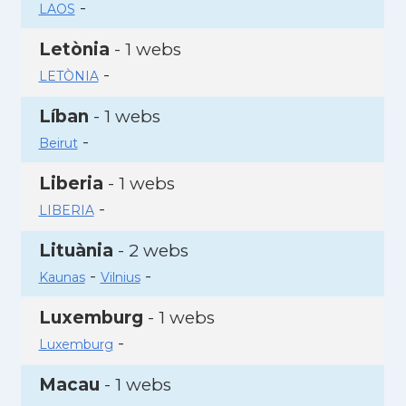
-
LAOS
Letònia
- 1 webs
-
LETÒNIA
Líban
- 1 webs
-
Beirut
Liberia
- 1 webs
-
LIBERIA
Lituània
- 2 webs
-
-
Kaunas
Vilnius
Luxemburg
- 1 webs
-
Luxemburg
Macau
- 1 webs