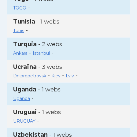
-
TOGO
Tunísia
- 1 webs
-
Tunis
Turquia
- 2 webs
-
-
Ankara
Istanbul
Ucraïna
- 3 webs
-
-
-
Dnipropetrovsk
Kiev
Lviv
Uganda
- 1 webs
-
Uganda
Uruguai
- 1 webs
-
URUGUAY
Uzbekistan
- 1 webs