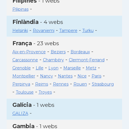
Filipines
- 1 webs
-
Pilipinas
Finlàndia
- 4 webs
-
-
-
-
Helsinki
Rovaniemi
Tampere
Turku
França
- 23 webs
-
-
-
Aix-en-Provence
Beziers
Bordeaux
-
-
-
Carcassonne
Chambéry
Clermont-Ferrand
-
-
-
-
-
Grenoble
Lille
Lyon
Marseille
Metz
-
-
-
-
-
Montpellier
Nancy
Nantes
Nice
Paris
-
-
-
-
Perpinya
Reims
Rennes
Rouen
Strasbourg
-
-
-
Toulouse
Troyes
Galícia
- 1 webs
-
GALIZA
Gambia
- 1 webs