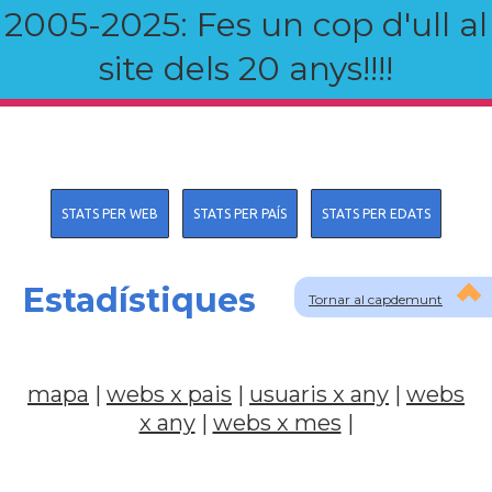
2005-2025: Fes un cop d'ull al
site dels 20 anys!!!!
STATS PER WEB
STATS PER PAÍS
STATS PER EDATS
Estadístiques
Tornar al capdemunt
mapa
|
webs x pais
|
usuaris x any
|
webs
x any
|
webs x mes
|