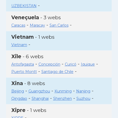
-
UZBEKISTAN
Veneçuela
- 3 webs
-
-
-
Caracas
Maracay
San Carlos
Vietnam
- 1 webs
-
Vietnam
Xile
- 6 webs
-
-
-
-
Antofagasta
Concepción
Curicó
Iquique
-
-
Puerto Montt
Santiago de Chile
Xina
- 8 webs
-
-
-
-
Beijing
Guangzhou
Kunming
Nanjing
-
-
-
-
Qingdao
Shanghai
Shenzhen
Suzhou
Xipre
- 1 webs
-