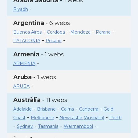
Aràbia Saudita
- 1 webs
-
Riyadh
Argentina
- 6 webs
-
-
-
-
Buenos Aires
Cordoba
Mendoza
Parana
-
-
PATAGONIA
Rosario
Armenia
- 1 webs
-
ARMENIA
Aruba
- 1 webs
-
ARUBA
Austràlia
- 11 webs
-
-
-
-
Adelaide
Brisbane
Cairns
Canberra
Gold
-
-
-
Coast
Melbourne
Newcastle (Austràlia)
Perth
-
-
-
-
Sydney
Tasmania
Warrnambool