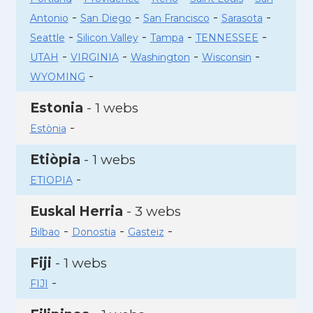
-
-
-
-
Antonio
San Diego
San Francisco
Sarasota
-
-
-
-
Seattle
Silicon Valley
Tampa
TENNESSEE
-
-
-
-
UTAH
VIRGINIA
Washington
Wisconsin
-
WYOMING
Estonia
- 1 webs
-
Estònia
Etiòpia
- 1 webs
-
ETIOPIA
Euskal Herria
- 3 webs
-
-
-
Bilbao
Donostia
Gasteiz
Fiji
- 1 webs
-
FIJI