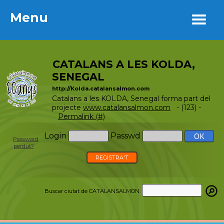
Menu
Menu
CATALANS A LES KOLDA,
SENEGAL
http://Kolda.catalansalmon.com
Catalans a les KOLDA, Senegal forma part del
projecte
www.catalansalmon.com
- (123) -
Permalink (#)
Login
Passwd
Password
perdut?
REGISTRA'T
Buscar ciutat de CATALANSALMON: