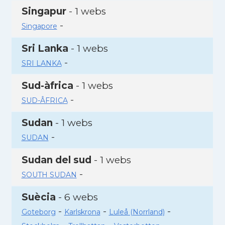
Singapur
- 1 webs
-
Singapore
Sri Lanka
- 1 webs
-
SRI LANKA
Sud-àfrica
- 1 webs
-
SUD-ÂFRICA
Sudan
- 1 webs
-
SUDAN
Sudan del sud
- 1 webs
-
SOUTH SUDAN
Suècia
- 6 webs
-
-
-
Goteborg
Karlskrona
Luleå (Norrland)