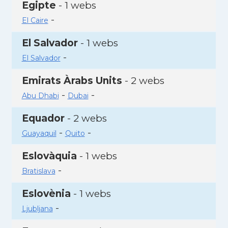
Egipte
- 1 webs
-
El Caire
El Salvador
- 1 webs
-
El Salvador
Emirats Àrabs Units
- 2 webs
-
-
Abu Dhabi
Dubai
Equador
- 2 webs
-
-
Guayaquil
Quito
Eslovàquia
- 1 webs
-
Bratislava
Eslovènia
- 1 webs
-
Ljubljana