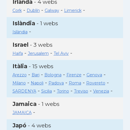
Irlanda
- 4 webs
-
-
-
-
Cork
Dublín
Galway
Limerick
Islàndia
- 1 webs
-
Islàndia
Israel
- 3 webs
-
-
-
Haifa
Jerusalem
Tel Aviv
Itàlia
- 15 webs
-
-
-
-
-
Arezzo
Bari
Bologna
Firenze
Genova
-
-
-
-
-
Milano
Napoli
Padova
Roma
Rovereto
-
-
-
-
-
SARDENYA
Sicilia
Torino
Treviso
Venezia
Jamaica
- 1 webs
-
JAMAICA
Japó
- 4 webs