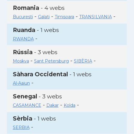
Romania
- 4 webs
-
-
-
-
Bucuresti
Galati
Timisoara
TRANSILVANIA
Ruanda
- 1 webs
-
RWANDA
Rússia
- 3 webs
-
-
-
Moskva
Sant Petersburg
SIBÈRIA
Sàhara Occidental
- 1 webs
-
Al-Aaiun
Senegal
- 3 webs
-
-
-
CASAMANCE
Dakar
Kolda
Sèrbia
- 1 webs
-
SERBIA