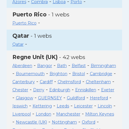
-
-
-
-
Azores
Coimbra
Lisboa
Porto
Puerto Rico
- 1 webs
-
Puerto Rico
Qatar
- 1 webs
-
Qatar
Regne Unit (UK)
- 42 webs
-
-
-
-
Aberdeen
Bangor
Bath
Belfast
Birmingham
-
-
-
-
-
Bournemouth
Brighton
Bristol
Cambridge
-
-
-
-
Canterbury
Cardiff
Chelmsford
Cheltenham
-
-
-
-
Chester
Derry
Edinburgh
Enniskillen
Exeter
-
-
-
-
-
Glasgow
GUERNSEY
Guildford
Hereford
-
-
-
-
-
Ipswich
Kettering
Leeds
Leicester
Lincoln
-
-
-
Liverpool
London
Manchester
Milton Keynes
-
-
-
-
Newcastle (UK)
Nottingham
Oxford