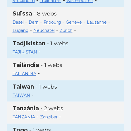
-
-
-
Stockholm
Trollhattan
Vasterbotten
Suïssa
- 8 webs
-
-
-
-
-
Basel
Bern
Fribourg
Geneve
Lausanne
-
-
-
Lugano
Neuchatel
Zurich
Tadjikistan
- 1 webs
-
TAJIKISTAN
Tailàndia
- 1 webs
-
TAILANDIA
Taiwan
- 1 webs
-
TAIWAN
Tanzània
- 2 webs
-
-
TANZANIA
Zanzibar
Togo
- 1 webs