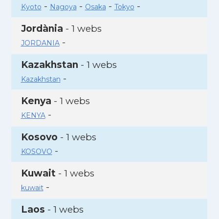
-
-
-
-
Kyoto
Nagoya
Osaka
Tokyo
Jordània
- 1 webs
-
JORDANIA
Kazakhstan
- 1 webs
-
Kazakhstan
Kenya
- 1 webs
-
KENYA
Kosovo
- 1 webs
-
KOSOVO
Kuwait
- 1 webs
-
kuwait
Laos
- 1 webs