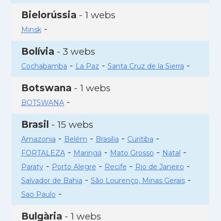
Bielorússia
- 1 webs
-
Minsk
Bolívia
- 3 webs
-
-
-
Cochabamba
La Paz
Santa Cruz de la Sierra
Botswana
- 1 webs
-
BOTSWANA
Brasil
- 15 webs
-
-
-
-
Amazonia
Belém
Brasilia
Curitiba
-
-
-
-
FORTALEZA
Maringá
Mato Grosso
Natal
-
-
-
-
Paraty
Porto Alegre
Recife
Rio de Janeiro
-
-
Salvador de Bahia
São Lourenço, Minas Gerais
-
Sao Paulo
Bulgària
- 1 webs