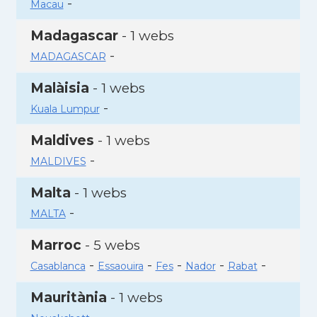
-
Macau
Madagascar
- 1 webs
-
MADAGASCAR
Malàisia
- 1 webs
-
Kuala Lumpur
Maldives
- 1 webs
-
MALDIVES
Malta
- 1 webs
-
MALTA
Marroc
- 5 webs
-
-
-
-
-
Casablanca
Essaouira
Fes
Nador
Rabat
Mauritània
- 1 webs