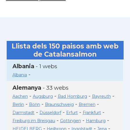
Llista dels
150
paisos amb web
de Catalansalmon
Albania
- 1 webs
-
Albania
Alemanya
- 33 webs
-
-
-
-
Aachen
Augsburg
Bad Homburg
Bayreuth
-
-
-
-
Berlin
Bonn
Braunschweig
Bremen
-
-
-
-
Darmstadt
Düsseldorf
Erfurt
Frankfurt
-
-
-
Freiburg im Breisgau
Gottingen
Hamburg
-
-
-
-
HEIDELBERG
Heilbronn
Ingolstadt
Jena