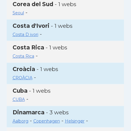
Corea del Sud
- 1 webs
-
Seoul
Costa d'Ivori
- 1 webs
-
Costa D ivori
Costa Rica
- 1 webs
-
Costa Rica
Croàcia
- 1 webs
-
CROÀCIA
Cuba
- 1 webs
-
CUBA
Dinamarca
- 3 webs
-
-
-
Aalborg
Copenhagen
Helsingør