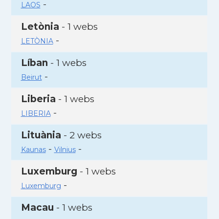
-
LAOS
Letònia
- 1 webs
-
LETÒNIA
Líban
- 1 webs
-
Beirut
Liberia
- 1 webs
-
LIBERIA
Lituània
- 2 webs
-
-
Kaunas
Vilnius
Luxemburg
- 1 webs
-
Luxemburg
Macau
- 1 webs