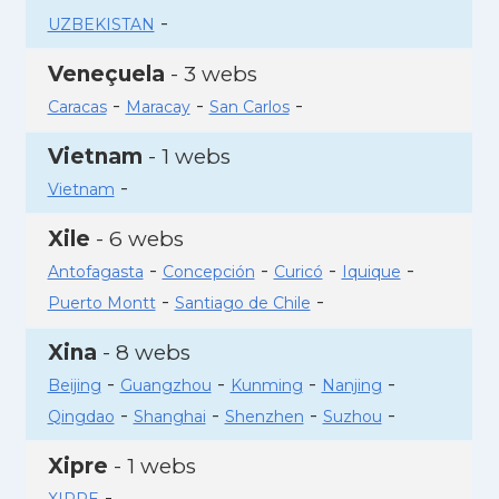
-
UZBEKISTAN
Veneçuela
- 3 webs
-
-
-
Caracas
Maracay
San Carlos
Vietnam
- 1 webs
-
Vietnam
Xile
- 6 webs
-
-
-
-
Antofagasta
Concepción
Curicó
Iquique
-
-
Puerto Montt
Santiago de Chile
Xina
- 8 webs
-
-
-
-
Beijing
Guangzhou
Kunming
Nanjing
-
-
-
-
Qingdao
Shanghai
Shenzhen
Suzhou
Xipre
- 1 webs
-