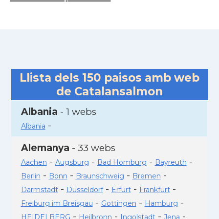
Llista dels
150
paisos amb web
de Catalansalmon
Albania
- 1 webs
-
Albania
Alemanya
- 33 webs
-
-
-
-
Aachen
Augsburg
Bad Homburg
Bayreuth
-
-
-
-
Berlin
Bonn
Braunschweig
Bremen
-
-
-
-
Darmstadt
Düsseldorf
Erfurt
Frankfurt
-
-
-
Freiburg im Breisgau
Gottingen
Hamburg
-
-
-
-
HEIDELBERG
Heilbronn
Ingolstadt
Jena