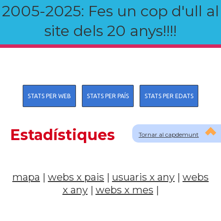
2005-2025: Fes un cop d'ull al
site dels 20 anys!!!!
STATS PER WEB
STATS PER PAÍS
STATS PER EDATS
Estadístiques
Tornar al capdemunt
mapa
|
webs x pais
|
usuaris x any
|
webs
x any
|
webs x mes
|