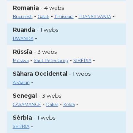
Romania
- 4 webs
-
-
-
-
Bucuresti
Galati
Timisoara
TRANSILVANIA
Ruanda
- 1 webs
-
RWANDA
Rússia
- 3 webs
-
-
-
Moskva
Sant Petersburg
SIBÈRIA
Sàhara Occidental
- 1 webs
-
Al-Aaiun
Senegal
- 3 webs
-
-
-
CASAMANCE
Dakar
Kolda
Sèrbia
- 1 webs
-
SERBIA