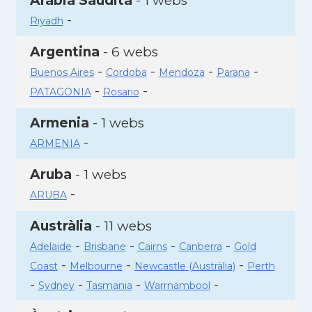
Aràbia Saudita
- 1 webs
-
Riyadh
Argentina
- 6 webs
-
-
-
-
Buenos Aires
Cordoba
Mendoza
Parana
-
-
PATAGONIA
Rosario
Armenia
- 1 webs
-
ARMENIA
Aruba
- 1 webs
-
ARUBA
Austràlia
- 11 webs
-
-
-
-
Adelaide
Brisbane
Cairns
Canberra
Gold
-
-
-
Coast
Melbourne
Newcastle (Austràlia)
Perth
-
-
-
-
Sydney
Tasmania
Warrnambool