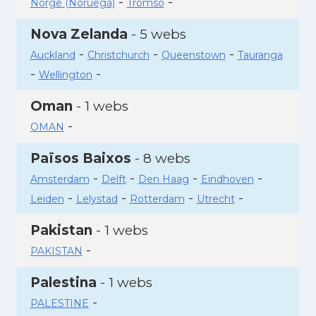
-
-
Norge (Noruega)
Tromso
Nova Zelanda
- 5 webs
-
-
-
Auckland
Christchurch
Queenstown
Tauranga
-
-
Wellington
Oman
- 1 webs
-
OMAN
Països Baixos
- 8 webs
-
-
-
-
Amsterdam
Delft
Den Haag
Eindhoven
-
-
-
-
Leiden
Lelystad
Rotterdam
Utrecht
Pakistan
- 1 webs
-
PAKISTAN
Palestina
- 1 webs
-
PALESTINE