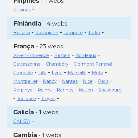
Filipines
- 1 webs
-
Pilipinas
Finlàndia
- 4 webs
-
-
-
-
Helsinki
Rovaniemi
Tampere
Turku
França
- 23 webs
-
-
-
Aix-en-Provence
Beziers
Bordeaux
-
-
-
Carcassonne
Chambéry
Clermont-Ferrand
-
-
-
-
-
Grenoble
Lille
Lyon
Marseille
Metz
-
-
-
-
-
Montpellier
Nancy
Nantes
Nice
Paris
-
-
-
-
Perpinya
Reims
Rennes
Rouen
Strasbourg
-
-
-
Toulouse
Troyes
Galícia
- 1 webs
-
GALIZA
Gambia
- 1 webs