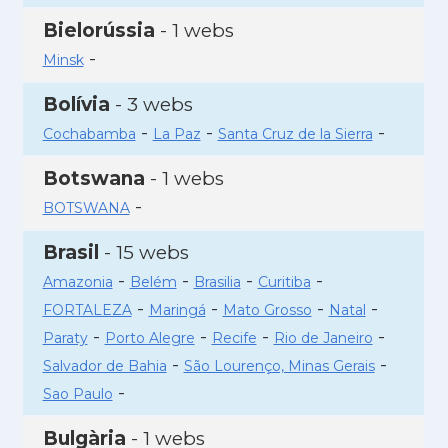
Bielorússia
- 1 webs
-
Minsk
Bolívia
- 3 webs
-
-
-
Cochabamba
La Paz
Santa Cruz de la Sierra
Botswana
- 1 webs
-
BOTSWANA
Brasil
- 15 webs
-
-
-
-
Amazonia
Belém
Brasilia
Curitiba
-
-
-
-
FORTALEZA
Maringá
Mato Grosso
Natal
-
-
-
-
Paraty
Porto Alegre
Recife
Rio de Janeiro
-
-
Salvador de Bahia
São Lourenço, Minas Gerais
-
Sao Paulo
Bulgària
- 1 webs