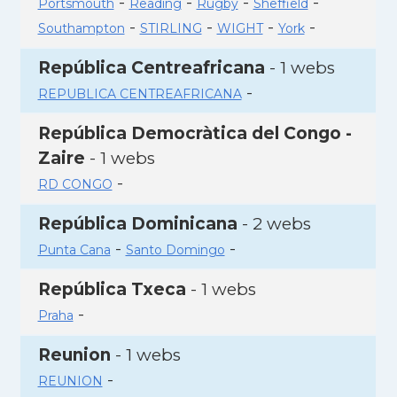
-
-
-
-
Portsmouth
Reading
Rugby
Sheffield
-
-
-
-
Southampton
STIRLING
WIGHT
York
República Centreafricana
- 1 webs
-
REPUBLICA CENTREAFRICANA
República Democràtica del Congo -
Zaire
- 1 webs
-
RD CONGO
República Dominicana
- 2 webs
-
-
Punta Cana
Santo Domingo
República Txeca
- 1 webs
-
Praha
Reunion
- 1 webs
-
REUNION