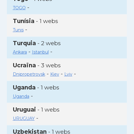
-
TOGO
Tunísia
- 1 webs
-
Tunis
Turquia
- 2 webs
-
-
Ankara
Istanbul
Ucraïna
- 3 webs
-
-
-
Dnipropetrovsk
Kiev
Lviv
Uganda
- 1 webs
-
Uganda
Uruguai
- 1 webs
-
URUGUAY
Uzbekistan
- 1 webs