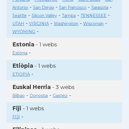
-
-
-
-
Antonio
San Diego
San Francisco
Sarasota
-
-
-
-
Seattle
Silicon Valley
Tampa
TENNESSEE
-
-
-
-
UTAH
VIRGINIA
Washington
Wisconsin
-
WYOMING
Estonia
- 1 webs
-
Estònia
Etiòpia
- 1 webs
-
ETIOPIA
Euskal Herria
- 3 webs
-
-
-
Bilbao
Donostia
Gasteiz
Fiji
- 1 webs
-
FIJI