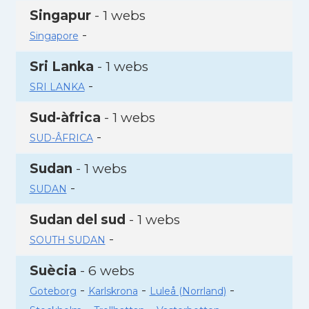
Singapur
- 1 webs
-
Singapore
Sri Lanka
- 1 webs
-
SRI LANKA
Sud-àfrica
- 1 webs
-
SUD-ÂFRICA
Sudan
- 1 webs
-
SUDAN
Sudan del sud
- 1 webs
-
SOUTH SUDAN
Suècia
- 6 webs
-
-
-
Goteborg
Karlskrona
Luleå (Norrland)