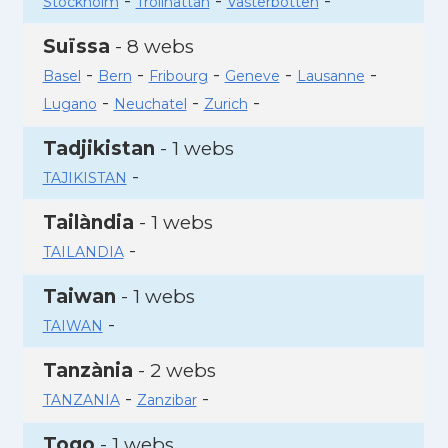
-
-
-
Stockholm
Trollhattan
Vasterbotten
Suïssa
- 8 webs
-
-
-
-
-
Basel
Bern
Fribourg
Geneve
Lausanne
-
-
-
Lugano
Neuchatel
Zurich
Tadjikistan
- 1 webs
-
TAJIKISTAN
Tailàndia
- 1 webs
-
TAILANDIA
Taiwan
- 1 webs
-
TAIWAN
Tanzània
- 2 webs
-
-
TANZANIA
Zanzibar
Togo
- 1 webs