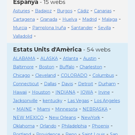
Espanya
- 15 webs
-
-
-
-
-
Asturies
Badajoz
Burgos
Cádiz
Canarias
-
-
-
-
-
Cartagena
Granada
Huelva
Madrid
Malaga
-
-
-
-
Murcia
Pamplona Iruña
Santander
Sevilla
-
Valladolid
Estats Units d'Amèrica
- 54 webs
-
-
-
-
ALABAMA
ALASKA
Atlanta
Austin
-
-
-
-
Baltimore
Boston
Buffalo
Charleston
-
-
-
-
Chicago
Cleveland
COLORADO
Columbus
-
-
-
-
-
Connecticut
Dallas
Davis
Detroit
Durham
-
-
-
-
-
Hawaii
Houston
INDIANA
IOWA
Irvine
-
-
-
Jacksonville
kentucky
Las Vegas
Los Angeles
-
-
-
-
-
MAINE
Miami
Minnesota
NEBRASKA
-
-
-
NEW MEXICO
New Orleans
NewYork
-
-
-
-
Oklahoma
Orlando
Philadelphia
Phoenix
-
-
-
-
Portland
Providence
Reno
Saint Louis
San