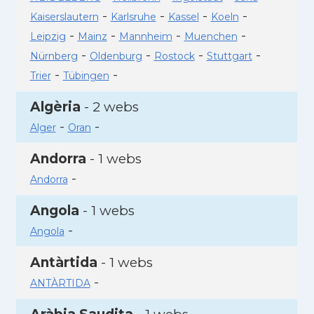
-
-
-
-
Kaiserslautern
Karlsruhe
Kassel
Koeln
-
-
-
-
Leipzig
Mainz
Mannheim
Muenchen
-
-
-
-
Nürnberg
Oldenburg
Rostock
Stuttgart
-
-
Trier
Tübingen
Algèria
- 2 webs
-
-
Alger
Oran
Andorra
- 1 webs
-
Andorra
Angola
- 1 webs
-
Angola
Antàrtida
- 1 webs
-
ANTÀRTIDA