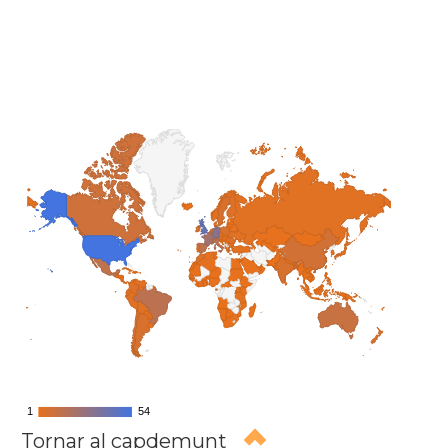
1
1
54
54
Tornar al capdemunt