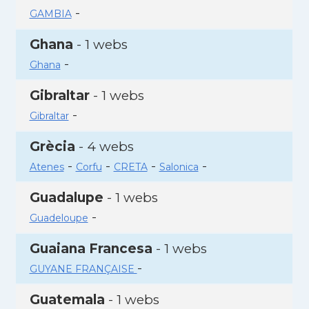
-
GAMBIA
Ghana
- 1 webs
-
Ghana
Gibraltar
- 1 webs
-
Gibraltar
Grècia
- 4 webs
-
-
-
-
Atenes
Corfu
CRETA
Salonica
Guadalupe
- 1 webs
-
Guadeloupe
Guaiana Francesa
- 1 webs
-
GUYANE FRANÇAISE
Guatemala
- 1 webs