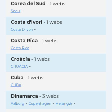
Corea del Sud
- 1 webs
-
Seoul
Costa d'Ivori
- 1 webs
-
Costa D ivori
Costa Rica
- 1 webs
-
Costa Rica
Croàcia
- 1 webs
-
CROÀCIA
Cuba
- 1 webs
-
CUBA
Dinamarca
- 3 webs
-
-
-
Aalborg
Copenhagen
Helsingør