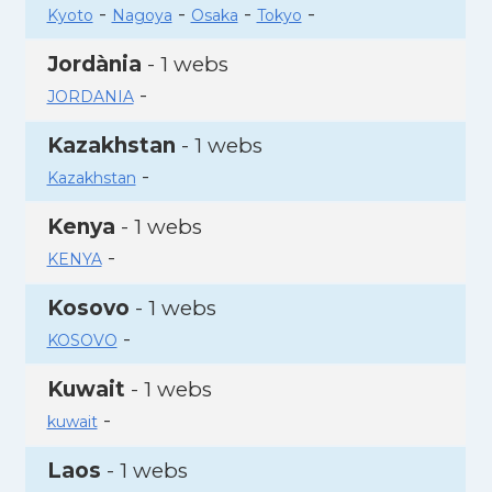
-
-
-
-
Kyoto
Nagoya
Osaka
Tokyo
Jordània
- 1 webs
-
JORDANIA
Kazakhstan
- 1 webs
-
Kazakhstan
Kenya
- 1 webs
-
KENYA
Kosovo
- 1 webs
-
KOSOVO
Kuwait
- 1 webs
-
kuwait
Laos
- 1 webs