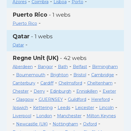
-
-
-
-
Azores
Coimbra
Lisboa
Porto
Puerto Rico
- 1 webs
-
Puerto Rico
Qatar
- 1 webs
-
Qatar
Regne Unit (UK)
- 42 webs
-
-
-
-
Aberdeen
Bangor
Bath
Belfast
Birmingham
-
-
-
-
-
Bournemouth
Brighton
Bristol
Cambridge
-
-
-
-
Canterbury
Cardiff
Chelmsford
Cheltenham
-
-
-
-
Chester
Derry
Edinburgh
Enniskillen
Exeter
-
-
-
-
-
Glasgow
GUERNSEY
Guildford
Hereford
-
-
-
-
-
Ipswich
Kettering
Leeds
Leicester
Lincoln
-
-
-
Liverpool
London
Manchester
Milton Keynes
-
-
-
-
Newcastle (UK)
Nottingham
Oxford