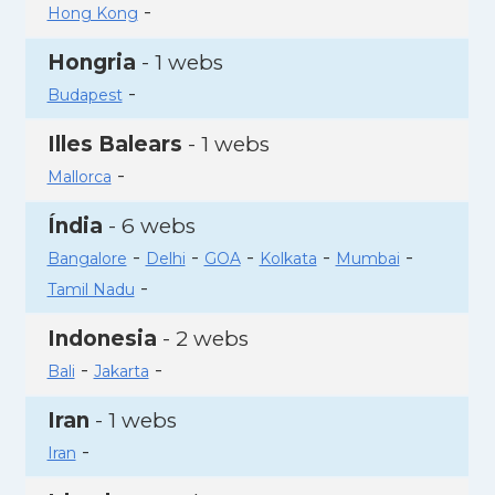
-
Hong Kong
Hongria
- 1 webs
-
Budapest
Illes Balears
- 1 webs
-
Mallorca
Índia
- 6 webs
-
-
-
-
-
Bangalore
Delhi
GOA
Kolkata
Mumbai
-
Tamil Nadu
Indonesia
- 2 webs
-
-
Bali
Jakarta
Iran
- 1 webs
-
Iran