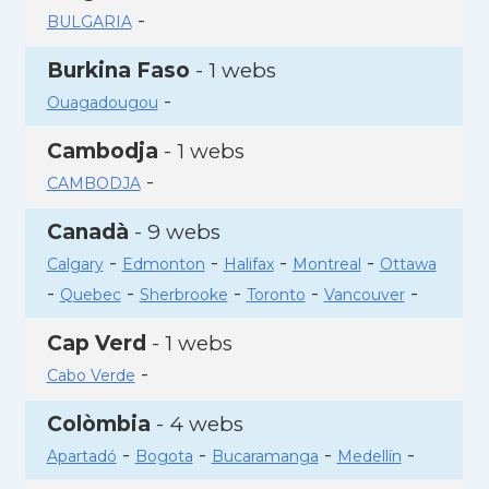
-
BULGARIA
Burkina Faso
- 1 webs
-
Ouagadougou
Cambodja
- 1 webs
-
CAMBODJA
Canadà
- 9 webs
-
-
-
-
Calgary
Edmonton
Halifax
Montreal
Ottawa
-
-
-
-
-
Quebec
Sherbrooke
Toronto
Vancouver
Cap Verd
- 1 webs
-
Cabo Verde
Colòmbia
- 4 webs
-
-
-
-
Apartadó
Bogota
Bucaramanga
Medellín