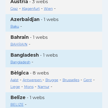
Àustria
- 3 webs
-
-
-
Graz
Klagenfurt
Wien
Azerbaidjan
- 1 webs
-
Baku
Bahrain
- 1 webs
-
BAHRAIN
Bangladesh
- 1 webs
-
Bangladesh
Bèlgica
- 8 webs
-
-
-
-
-
Aalst
Antwerpen
Brugge
Brusselles
Gent
-
-
-
Liege
Mons
Namur
Belize
- 1 webs
-
BELIZE