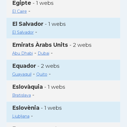
Egipte
- 1 webs
-
El Caire
El Salvador
- 1 webs
-
El Salvador
Emirats Àrabs Units
- 2 webs
-
-
Abu Dhabi
Dubai
Equador
- 2 webs
-
-
Guayaquil
Quito
Eslovàquia
- 1 webs
-
Bratislava
Eslovènia
- 1 webs
-
Ljubljana