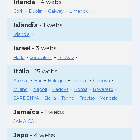
Irlanda
- 4 webs
-
-
-
-
Cork
Dublín
Galway
Limerick
Islàndia
- 1 webs
-
Islàndia
Israel
- 3 webs
-
-
-
Haifa
Jerusalem
Tel Aviv
Itàlia
- 15 webs
-
-
-
-
-
Arezzo
Bari
Bologna
Firenze
Genova
-
-
-
-
-
Milano
Napoli
Padova
Roma
Rovereto
-
-
-
-
-
SARDENYA
Sicilia
Torino
Treviso
Venezia
Jamaica
- 1 webs
-
JAMAICA
Japó
- 4 webs