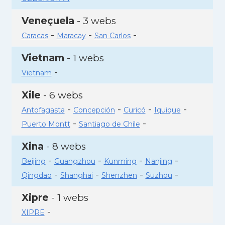
Veneçuela
- 3 webs
-
-
-
Caracas
Maracay
San Carlos
Vietnam
- 1 webs
-
Vietnam
Xile
- 6 webs
-
-
-
-
Antofagasta
Concepción
Curicó
Iquique
-
-
Puerto Montt
Santiago de Chile
Xina
- 8 webs
-
-
-
-
Beijing
Guangzhou
Kunming
Nanjing
-
-
-
-
Qingdao
Shanghai
Shenzhen
Suzhou
Xipre
- 1 webs
-
XIPRE