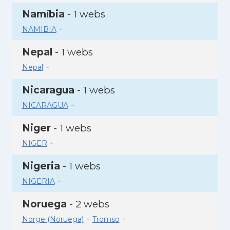
Namíbia
- 1 webs
-
NAMIBIA
Nepal
- 1 webs
-
Nepal
Nicaragua
- 1 webs
-
NICARAGUA
Niger
- 1 webs
-
NIGER
Nigeria
- 1 webs
-
NIGERIA
Noruega
- 2 webs
-
-
Norge (Noruega)
Tromso