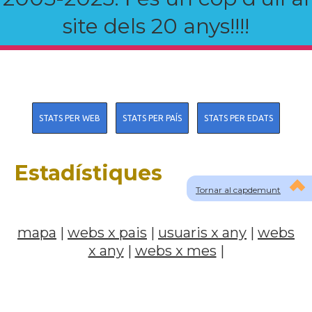
site dels 20 anys!!!!
STATS PER WEB
STATS PER PAÍS
STATS PER EDATS
Estadístiques
Tornar al capdemunt
mapa
|
webs x pais
|
usuaris x any
|
webs
x any
|
webs x mes
|