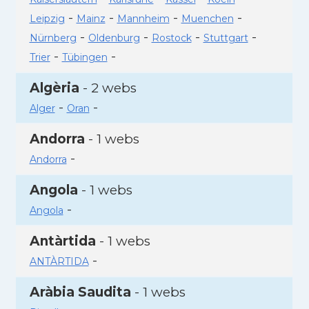
-
-
-
-
Leipzig
Mainz
Mannheim
Muenchen
-
-
-
-
Nürnberg
Oldenburg
Rostock
Stuttgart
-
-
Trier
Tübingen
Algèria
- 2 webs
-
-
Alger
Oran
Andorra
- 1 webs
-
Andorra
Angola
- 1 webs
-
Angola
Antàrtida
- 1 webs
-
ANTÀRTIDA
Aràbia Saudita
- 1 webs