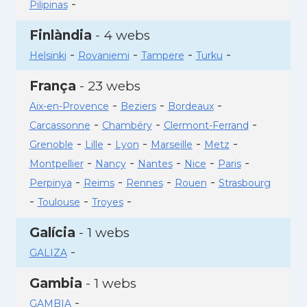
-
Pilipinas
Finlàndia
- 4 webs
-
-
-
-
Helsinki
Rovaniemi
Tampere
Turku
França
- 23 webs
-
-
-
Aix-en-Provence
Beziers
Bordeaux
-
-
-
Carcassonne
Chambéry
Clermont-Ferrand
-
-
-
-
-
Grenoble
Lille
Lyon
Marseille
Metz
-
-
-
-
-
Montpellier
Nancy
Nantes
Nice
Paris
-
-
-
-
Perpinya
Reims
Rennes
Rouen
Strasbourg
-
-
-
Toulouse
Troyes
Galícia
- 1 webs
-
GALIZA
Gambia
- 1 webs
-
GAMBIA