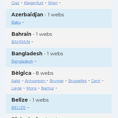
-
-
-
Graz
Klagenfurt
Wien
Azerbaidjan
- 1 webs
-
Baku
Bahrain
- 1 webs
-
BAHRAIN
Bangladesh
- 1 webs
-
Bangladesh
Bèlgica
- 8 webs
-
-
-
-
-
Aalst
Antwerpen
Brugge
Brusselles
Gent
-
-
-
Liege
Mons
Namur
Belize
- 1 webs
-
BELIZE