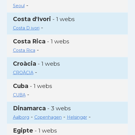
-
Seoul
Costa d'Ivori
- 1 webs
-
Costa D ivori
Costa Rica
- 1 webs
-
Costa Rica
Croàcia
- 1 webs
-
CROÀCIA
Cuba
- 1 webs
-
CUBA
Dinamarca
- 3 webs
-
-
-
Aalborg
Copenhagen
Helsingør
Egipte
- 1 webs