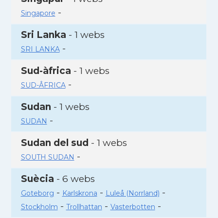
-
Singapore
Sri Lanka
- 1 webs
-
SRI LANKA
Sud-àfrica
- 1 webs
-
SUD-ÂFRICA
Sudan
- 1 webs
-
SUDAN
Sudan del sud
- 1 webs
-
SOUTH SUDAN
Suècia
- 6 webs
-
-
-
Goteborg
Karlskrona
Luleå (Norrland)
-
-
-
Stockholm
Trollhattan
Vasterbotten