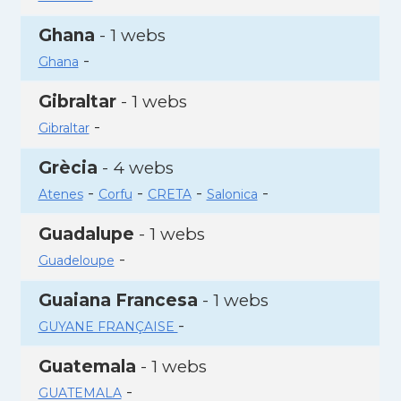
Ghana
- 1 webs
-
Ghana
Gibraltar
- 1 webs
-
Gibraltar
Grècia
- 4 webs
-
-
-
-
Atenes
Corfu
CRETA
Salonica
Guadalupe
- 1 webs
-
Guadeloupe
Guaiana Francesa
- 1 webs
-
GUYANE FRANÇAISE
Guatemala
- 1 webs
-
GUATEMALA