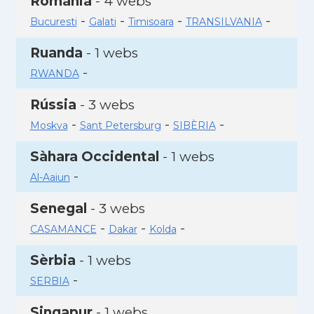
Romania
- 4 webs
-
-
-
-
Bucuresti
Galati
Timisoara
TRANSILVANIA
Ruanda
- 1 webs
-
RWANDA
Rússia
- 3 webs
-
-
-
Moskva
Sant Petersburg
SIBÈRIA
Sàhara Occidental
- 1 webs
-
Al-Aaiun
Senegal
- 3 webs
-
-
-
CASAMANCE
Dakar
Kolda
Sèrbia
- 1 webs
-
SERBIA
Singapur
- 1 webs