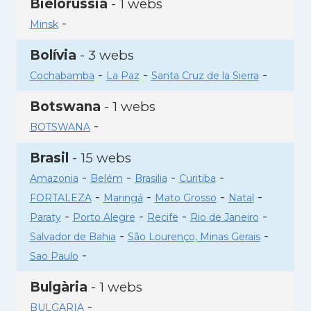
Bielorússia
- 1 webs
-
Minsk
Bolívia
- 3 webs
-
-
-
Cochabamba
La Paz
Santa Cruz de la Sierra
Botswana
- 1 webs
-
BOTSWANA
Brasil
- 15 webs
-
-
-
-
Amazonia
Belém
Brasilia
Curitiba
-
-
-
-
FORTALEZA
Maringá
Mato Grosso
Natal
-
-
-
-
Paraty
Porto Alegre
Recife
Rio de Janeiro
-
-
Salvador de Bahia
São Lourenço, Minas Gerais
-
Sao Paulo
Bulgària
- 1 webs
-
BULGARIA