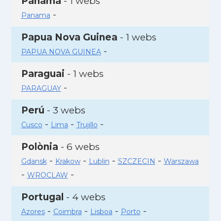
Panamà
- 1 webs
-
Panama
Papua Nova Guinea
- 1 webs
-
PAPUA NOVA GUINEA
Paraguai
- 1 webs
-
PARAGUAY
Perú
- 3 webs
-
-
-
Cusco
Lima
Trujillo
Polònia
- 6 webs
-
-
-
-
Gdansk
Krakow
Lublin
SZCZECIN
Warszawa
-
-
WROCLAW
Portugal
- 4 webs
-
-
-
-
Azores
Coimbra
Lisboa
Porto