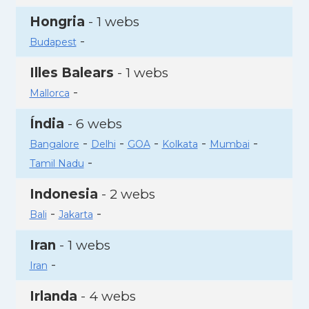
Hongria
- 1 webs
-
Budapest
Illes Balears
- 1 webs
-
Mallorca
Índia
- 6 webs
-
-
-
-
-
Bangalore
Delhi
GOA
Kolkata
Mumbai
-
Tamil Nadu
Indonesia
- 2 webs
-
-
Bali
Jakarta
Iran
- 1 webs
-
Iran
Irlanda
- 4 webs