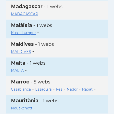
Madagascar
- 1 webs
-
MADAGASCAR
Malàisia
- 1 webs
-
Kuala Lumpur
Maldives
- 1 webs
-
MALDIVES
Malta
- 1 webs
-
MALTA
Marroc
- 5 webs
-
-
-
-
-
Casablanca
Essaouira
Fes
Nador
Rabat
Mauritània
- 1 webs
-
Nouakchott