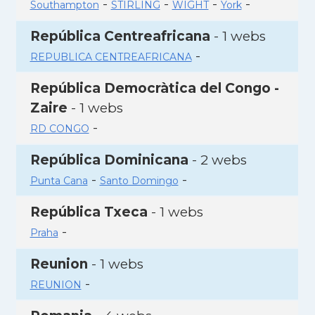
-
-
-
-
Southampton
STIRLING
WIGHT
York
República Centreafricana
- 1 webs
-
REPUBLICA CENTREAFRICANA
República Democràtica del Congo -
Zaire
- 1 webs
-
RD CONGO
República Dominicana
- 2 webs
-
-
Punta Cana
Santo Domingo
República Txeca
- 1 webs
-
Praha
Reunion
- 1 webs
-
REUNION