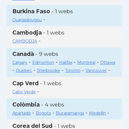
Burkina Faso
- 1 webs
-
Ouagadougou
Cambodja
- 1 webs
-
CAMBODJA
Canadà
- 9 webs
-
-
-
-
Calgary
Edmonton
Halifax
Montreal
Ottawa
-
-
-
-
-
Quebec
Sherbrooke
Toronto
Vancouver
Cap Verd
- 1 webs
-
Cabo Verde
Colòmbia
- 4 webs
-
-
-
-
Apartadó
Bogota
Bucaramanga
Medellín
Corea del Sud
- 1 webs