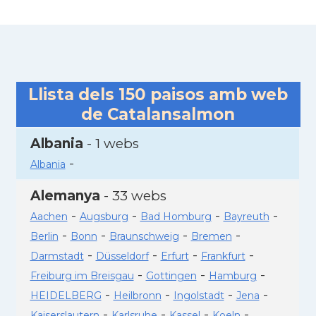
Llista dels
150
paisos amb web
de Catalansalmon
Albania
- 1 webs
-
Albania
Alemanya
- 33 webs
-
-
-
-
Aachen
Augsburg
Bad Homburg
Bayreuth
-
-
-
-
Berlin
Bonn
Braunschweig
Bremen
-
-
-
-
Darmstadt
Düsseldorf
Erfurt
Frankfurt
-
-
-
Freiburg im Breisgau
Gottingen
Hamburg
-
-
-
-
HEIDELBERG
Heilbronn
Ingolstadt
Jena
-
-
-
-
Kaiserslautern
Karlsruhe
Kassel
Koeln