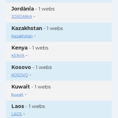
Jordània
- 1 webs
-
JORDANIA
Kazakhstan
- 1 webs
-
Kazakhstan
Kenya
- 1 webs
-
KENYA
Kosovo
- 1 webs
-
KOSOVO
Kuwait
- 1 webs
-
kuwait
Laos
- 1 webs
-
LAOS