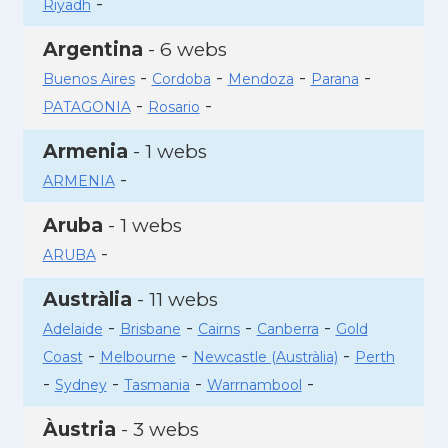
-
Riyadh
Argentina
- 6 webs
-
-
-
-
Buenos Aires
Cordoba
Mendoza
Parana
-
-
PATAGONIA
Rosario
Armenia
- 1 webs
-
ARMENIA
Aruba
- 1 webs
-
ARUBA
Austràlia
- 11 webs
-
-
-
-
Adelaide
Brisbane
Cairns
Canberra
Gold
-
-
-
Coast
Melbourne
Newcastle (Austràlia)
Perth
-
-
-
-
Sydney
Tasmania
Warrnambool
Àustria
- 3 webs