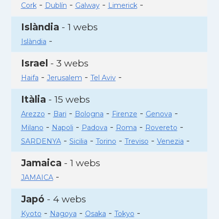
-
-
-
-
Cork
Dublín
Galway
Limerick
Islàndia
- 1 webs
-
Islàndia
Israel
- 3 webs
-
-
-
Haifa
Jerusalem
Tel Aviv
Itàlia
- 15 webs
-
-
-
-
-
Arezzo
Bari
Bologna
Firenze
Genova
-
-
-
-
-
Milano
Napoli
Padova
Roma
Rovereto
-
-
-
-
-
SARDENYA
Sicilia
Torino
Treviso
Venezia
Jamaica
- 1 webs
-
JAMAICA
Japó
- 4 webs
-
-
-
-
Kyoto
Nagoya
Osaka
Tokyo