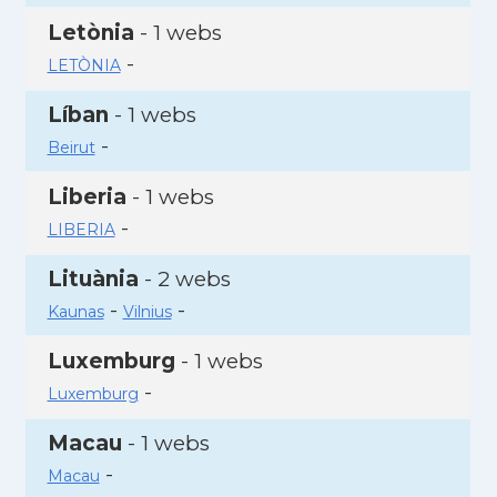
Letònia
- 1 webs
-
LETÒNIA
Líban
- 1 webs
-
Beirut
Liberia
- 1 webs
-
LIBERIA
Lituània
- 2 webs
-
-
Kaunas
Vilnius
Luxemburg
- 1 webs
-
Luxemburg
Macau
- 1 webs
-
Macau