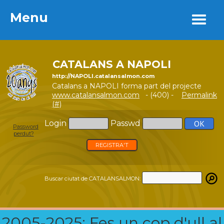
Menu
Menu
CATALANS A NAPOLI
http://NAPOLI.catalansalmon.com
Catalans a NAPOLI forma part del projecte
www.catalansalmon.com
- (400) -
Permalink
(#)
Login
Passwd
Password
perdut?
REGISTRA'T
Buscar ciutat de CATALANSALMON:
2005-2025: Fes un cop d'ull al