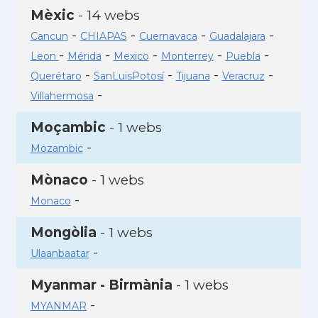
Mèxic
- 14 webs
-
-
-
-
Cancun
CHIAPAS
Cuernavaca
Guadalajara
-
-
-
-
-
Leon
Mérida
Mexico
Monterrey
Puebla
-
-
-
-
Querétaro
SanLuisPotosí
Tijuana
Veracruz
-
Villahermosa
Moçambic
- 1 webs
-
Mozambic
Mònaco
- 1 webs
-
Monaco
Mongòlia
- 1 webs
-
Ulaanbaatar
Myanmar - Birmània
- 1 webs
-
MYANMAR