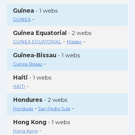
Guinea
- 1 webs
-
GUINEA
Guinea Equatorial
- 2 webs
-
-
GUINEA EQUATORIAL
Malabo
Guinea-Bissau
- 1 webs
-
Guinea Bissau
Haiti
- 1 webs
-
HAITI
Hondures
- 2 webs
-
-
Honduras
San Pedro Sula
Hong Kong
- 1 webs
-
Hong Kong