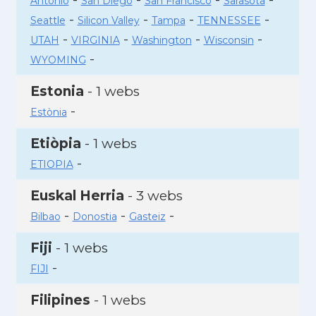
Antonio
San Diego
San Francisco
Sarasota
-
-
-
-
Seattle
Silicon Valley
Tampa
TENNESSEE
-
-
-
-
UTAH
VIRGINIA
Washington
Wisconsin
-
WYOMING
Estonia
- 1 webs
-
Estònia
Etiòpia
- 1 webs
-
ETIOPIA
Euskal Herria
- 3 webs
-
-
-
Bilbao
Donostia
Gasteiz
Fiji
- 1 webs
-
FIJI
Filipines
- 1 webs