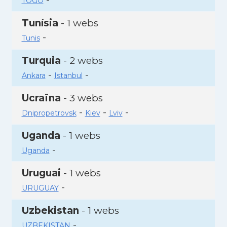
TOGO
Tunísia
- 1 webs
-
Tunis
Turquia
- 2 webs
-
-
Ankara
Istanbul
Ucraïna
- 3 webs
-
-
-
Dnipropetrovsk
Kiev
Lviv
Uganda
- 1 webs
-
Uganda
Uruguai
- 1 webs
-
URUGUAY
Uzbekistan
- 1 webs
-
UZBEKISTAN