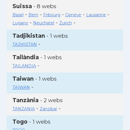
Suïssa
- 8 webs
-
-
-
-
-
Basel
Bern
Fribourg
Geneve
Lausanne
-
-
-
Lugano
Neuchatel
Zurich
Tadjikistan
- 1 webs
-
TAJIKISTAN
Tailàndia
- 1 webs
-
TAILANDIA
Taiwan
- 1 webs
-
TAIWAN
Tanzània
- 2 webs
-
-
TANZANIA
Zanzibar
Togo
- 1 webs
-