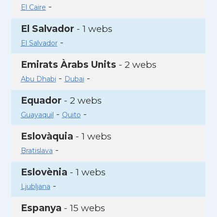
-
El Caire
El Salvador
- 1 webs
-
El Salvador
Emirats Àrabs Units
- 2 webs
-
-
Abu Dhabi
Dubai
Equador
- 2 webs
-
-
Guayaquil
Quito
Eslovàquia
- 1 webs
-
Bratislava
Eslovènia
- 1 webs
-
Ljubljana
Espanya
- 15 webs