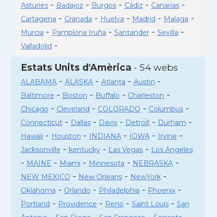
-
-
-
-
-
Asturies
Badajoz
Burgos
Cádiz
Canarias
-
-
-
-
-
Cartagena
Granada
Huelva
Madrid
Malaga
-
-
-
-
Murcia
Pamplona Iruña
Santander
Sevilla
-
Valladolid
Estats Units d'Amèrica
- 54 webs
-
-
-
-
ALABAMA
ALASKA
Atlanta
Austin
-
-
-
-
Baltimore
Boston
Buffalo
Charleston
-
-
-
-
Chicago
Cleveland
COLORADO
Columbus
-
-
-
-
-
Connecticut
Dallas
Davis
Detroit
Durham
-
-
-
-
-
Hawaii
Houston
INDIANA
IOWA
Irvine
-
-
-
Jacksonville
kentucky
Las Vegas
Los Angeles
-
-
-
-
-
MAINE
Miami
Minnesota
NEBRASKA
-
-
-
NEW MEXICO
New Orleans
NewYork
-
-
-
-
Oklahoma
Orlando
Philadelphia
Phoenix
-
-
-
-
Portland
Providence
Reno
Saint Louis
San
-
-
-
-