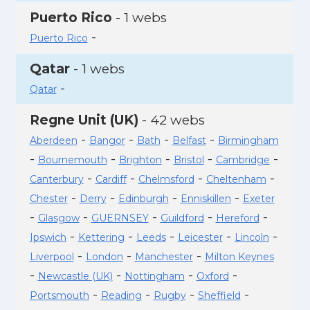
Puerto Rico
- 1 webs
-
Puerto Rico
Qatar
- 1 webs
-
Qatar
Regne Unit (UK)
- 42 webs
-
-
-
-
Aberdeen
Bangor
Bath
Belfast
Birmingham
-
-
-
-
-
Bournemouth
Brighton
Bristol
Cambridge
-
-
-
-
Canterbury
Cardiff
Chelmsford
Cheltenham
-
-
-
-
Chester
Derry
Edinburgh
Enniskillen
Exeter
-
-
-
-
-
Glasgow
GUERNSEY
Guildford
Hereford
-
-
-
-
-
Ipswich
Kettering
Leeds
Leicester
Lincoln
-
-
-
Liverpool
London
Manchester
Milton Keynes
-
-
-
-
Newcastle (UK)
Nottingham
Oxford
-
-
-
-
Portsmouth
Reading
Rugby
Sheffield