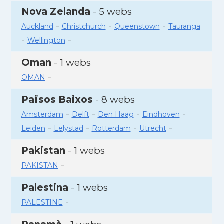
Nova Zelanda
- 5 webs
-
-
-
Auckland
Christchurch
Queenstown
Tauranga
-
-
Wellington
Oman
- 1 webs
-
OMAN
Països Baixos
- 8 webs
-
-
-
-
Amsterdam
Delft
Den Haag
Eindhoven
-
-
-
-
Leiden
Lelystad
Rotterdam
Utrecht
Pakistan
- 1 webs
-
PAKISTAN
Palestina
- 1 webs
-
PALESTINE