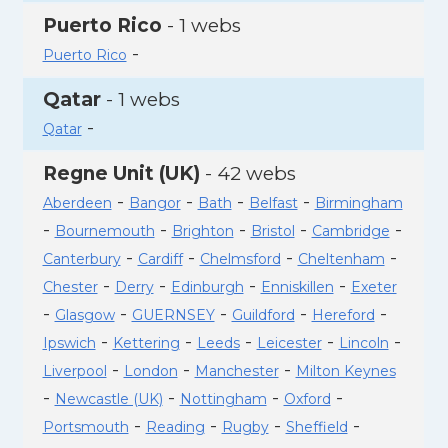
Puerto Rico
- 1 webs
-
Puerto Rico
Qatar
- 1 webs
-
Qatar
Regne Unit (UK)
- 42 webs
-
-
-
-
Aberdeen
Bangor
Bath
Belfast
Birmingham
-
-
-
-
-
Bournemouth
Brighton
Bristol
Cambridge
-
-
-
-
Canterbury
Cardiff
Chelmsford
Cheltenham
-
-
-
-
Chester
Derry
Edinburgh
Enniskillen
Exeter
-
-
-
-
-
Glasgow
GUERNSEY
Guildford
Hereford
-
-
-
-
-
Ipswich
Kettering
Leeds
Leicester
Lincoln
-
-
-
Liverpool
London
Manchester
Milton Keynes
-
-
-
-
Newcastle (UK)
Nottingham
Oxford
-
-
-
-
Portsmouth
Reading
Rugby
Sheffield