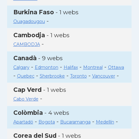
Burkina Faso
- 1 webs
-
Ouagadougou
Cambodja
- 1 webs
-
CAMBODJA
Canadà
- 9 webs
-
-
-
-
Calgary
Edmonton
Halifax
Montreal
Ottawa
-
-
-
-
-
Quebec
Sherbrooke
Toronto
Vancouver
Cap Verd
- 1 webs
-
Cabo Verde
Colòmbia
- 4 webs
-
-
-
-
Apartadó
Bogota
Bucaramanga
Medellín
Corea del Sud
- 1 webs