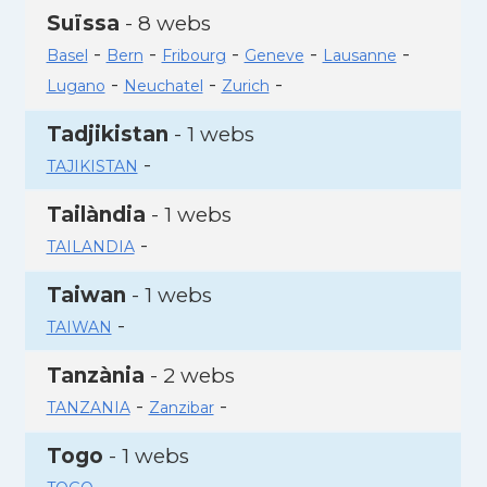
Suïssa
- 8 webs
-
-
-
-
-
Basel
Bern
Fribourg
Geneve
Lausanne
-
-
-
Lugano
Neuchatel
Zurich
Tadjikistan
- 1 webs
-
TAJIKISTAN
Tailàndia
- 1 webs
-
TAILANDIA
Taiwan
- 1 webs
-
TAIWAN
Tanzània
- 2 webs
-
-
TANZANIA
Zanzibar
Togo
- 1 webs
-