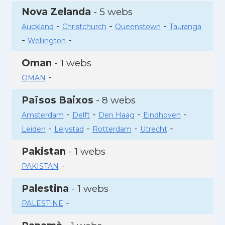
Nova Zelanda
- 5 webs
-
-
-
Auckland
Christchurch
Queenstown
Tauranga
-
-
Wellington
Oman
- 1 webs
-
OMAN
Països Baixos
- 8 webs
-
-
-
-
Amsterdam
Delft
Den Haag
Eindhoven
-
-
-
-
Leiden
Lelystad
Rotterdam
Utrecht
Pakistan
- 1 webs
-
PAKISTAN
Palestina
- 1 webs
-
PALESTINE