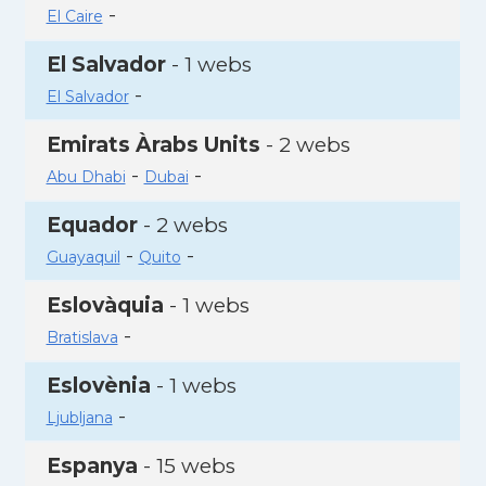
-
El Caire
El Salvador
- 1 webs
-
El Salvador
Emirats Àrabs Units
- 2 webs
-
-
Abu Dhabi
Dubai
Equador
- 2 webs
-
-
Guayaquil
Quito
Eslovàquia
- 1 webs
-
Bratislava
Eslovènia
- 1 webs
-
Ljubljana
Espanya
- 15 webs