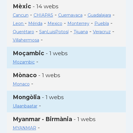
Mèxic
- 14 webs
-
-
-
-
Cancun
CHIAPAS
Cuernavaca
Guadalajara
-
-
-
-
-
Leon
Mérida
Mexico
Monterrey
Puebla
-
-
-
-
Querétaro
SanLuisPotosí
Tijuana
Veracruz
-
Villahermosa
Moçambic
- 1 webs
-
Mozambic
Mònaco
- 1 webs
-
Monaco
Mongòlia
- 1 webs
-
Ulaanbaatar
Myanmar - Birmània
- 1 webs
-
MYANMAR