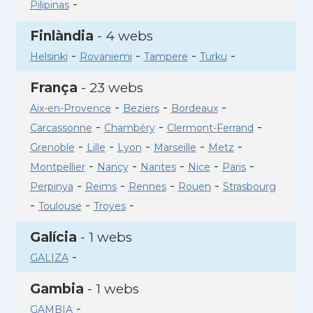
-
Pilipinas
Finlàndia
- 4 webs
-
-
-
-
Helsinki
Rovaniemi
Tampere
Turku
França
- 23 webs
-
-
-
Aix-en-Provence
Beziers
Bordeaux
-
-
-
Carcassonne
Chambéry
Clermont-Ferrand
-
-
-
-
-
Grenoble
Lille
Lyon
Marseille
Metz
-
-
-
-
-
Montpellier
Nancy
Nantes
Nice
Paris
-
-
-
-
Perpinya
Reims
Rennes
Rouen
Strasbourg
-
-
-
Toulouse
Troyes
Galícia
- 1 webs
-
GALIZA
Gambia
- 1 webs
-
GAMBIA