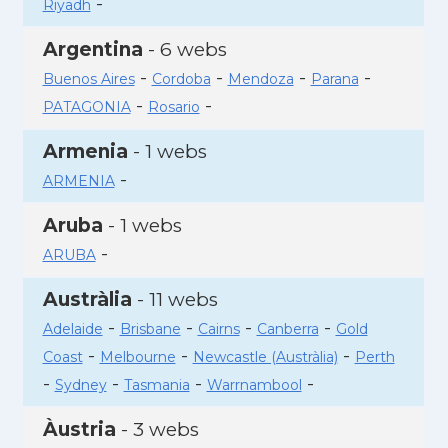
-
Riyadh
Argentina
- 6 webs
-
-
-
-
Buenos Aires
Cordoba
Mendoza
Parana
-
-
PATAGONIA
Rosario
Armenia
- 1 webs
-
ARMENIA
Aruba
- 1 webs
-
ARUBA
Austràlia
- 11 webs
-
-
-
-
Adelaide
Brisbane
Cairns
Canberra
Gold
-
-
-
Coast
Melbourne
Newcastle (Austràlia)
Perth
-
-
-
-
Sydney
Tasmania
Warrnambool
Àustria
- 3 webs