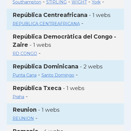
-
-
-
-
Southampton
STIRLING
WIGHT
York
República Centreafricana
- 1 webs
-
REPUBLICA CENTREAFRICANA
República Democràtica del Congo -
Zaire
- 1 webs
-
RD CONGO
República Dominicana
- 2 webs
-
-
Punta Cana
Santo Domingo
República Txeca
- 1 webs
-
Praha
Reunion
- 1 webs
-
REUNION