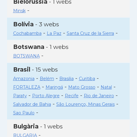
Bielorússia
- 1 webs
-
Minsk
Bolívia
- 3 webs
-
-
-
Cochabamba
La Paz
Santa Cruz de la Sierra
Botswana
- 1 webs
-
BOTSWANA
Brasil
- 15 webs
-
-
-
-
Amazonia
Belém
Brasilia
Curitiba
-
-
-
-
FORTALEZA
Maringá
Mato Grosso
Natal
-
-
-
-
Paraty
Porto Alegre
Recife
Rio de Janeiro
-
-
Salvador de Bahia
São Lourenço, Minas Gerais
-
Sao Paulo
Bulgària
- 1 webs
-
BULGARIA