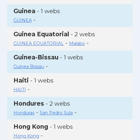
Guinea
- 1 webs
-
GUINEA
Guinea Equatorial
- 2 webs
-
-
GUINEA EQUATORIAL
Malabo
Guinea-Bissau
- 1 webs
-
Guinea Bissau
Haiti
- 1 webs
-
HAITI
Hondures
- 2 webs
-
-
Honduras
San Pedro Sula
Hong Kong
- 1 webs
-
Hong Kong