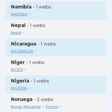
Namíbia
- 1 webs
-
NAMIBIA
Nepal
- 1 webs
-
Nepal
Nicaragua
- 1 webs
-
NICARAGUA
Niger
- 1 webs
-
NIGER
Nigeria
- 1 webs
-
NIGERIA
Noruega
- 2 webs
-
-
Norge (Noruega)
Tromso