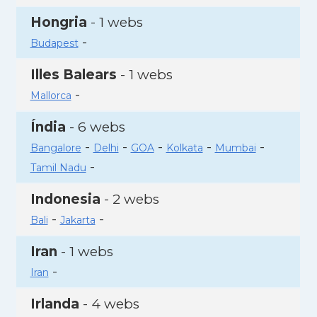
Hongria
- 1 webs
-
Budapest
Illes Balears
- 1 webs
-
Mallorca
Índia
- 6 webs
-
-
-
-
-
Bangalore
Delhi
GOA
Kolkata
Mumbai
-
Tamil Nadu
Indonesia
- 2 webs
-
-
Bali
Jakarta
Iran
- 1 webs
-
Iran
Irlanda
- 4 webs