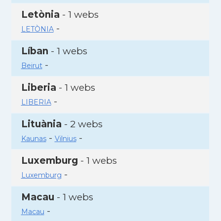
Letònia
- 1 webs
-
LETÒNIA
Líban
- 1 webs
-
Beirut
Liberia
- 1 webs
-
LIBERIA
Lituània
- 2 webs
-
-
Kaunas
Vilnius
Luxemburg
- 1 webs
-
Luxemburg
Macau
- 1 webs
-
Macau