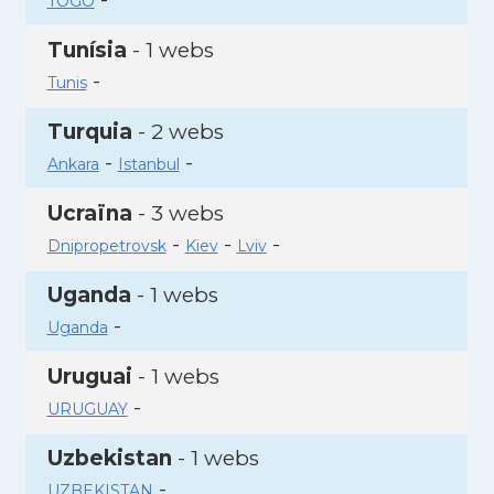
TOGO
Tunísia
- 1 webs
-
Tunis
Turquia
- 2 webs
-
-
Ankara
Istanbul
Ucraïna
- 3 webs
-
-
-
Dnipropetrovsk
Kiev
Lviv
Uganda
- 1 webs
-
Uganda
Uruguai
- 1 webs
-
URUGUAY
Uzbekistan
- 1 webs
-
UZBEKISTAN