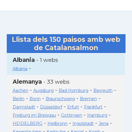
Llista dels
150
paisos amb web
de Catalansalmon
Albania
- 1 webs
-
Albania
Alemanya
- 33 webs
-
-
-
-
Aachen
Augsburg
Bad Homburg
Bayreuth
-
-
-
-
Berlin
Bonn
Braunschweig
Bremen
-
-
-
-
Darmstadt
Düsseldorf
Erfurt
Frankfurt
-
-
-
Freiburg im Breisgau
Gottingen
Hamburg
-
-
-
-
HEIDELBERG
Heilbronn
Ingolstadt
Jena
-
-
-
-
Kaiserslautern
Karlsruhe
Kassel
Koeln