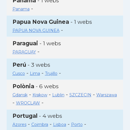
Panamà
- 1 webs
-
Panama
Papua Nova Guinea
- 1 webs
-
PAPUA NOVA GUINEA
Paraguai
- 1 webs
-
PARAGUAY
Perú
- 3 webs
-
-
-
Cusco
Lima
Trujillo
Polònia
- 6 webs
-
-
-
-
Gdansk
Krakow
Lublin
SZCZECIN
Warszawa
-
-
WROCLAW
Portugal
- 4 webs
-
-
-
-
Azores
Coimbra
Lisboa
Porto