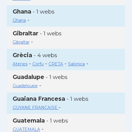
Ghana
- 1 webs
-
Ghana
Gibraltar
- 1 webs
-
Gibraltar
Grècia
- 4 webs
-
-
-
-
Atenes
Corfu
CRETA
Salonica
Guadalupe
- 1 webs
-
Guadeloupe
Guaiana Francesa
- 1 webs
-
GUYANE FRANÇAISE
Guatemala
- 1 webs
-
GUATEMALA