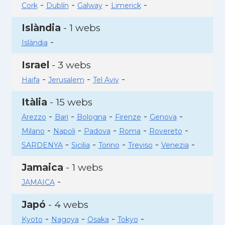
-
-
-
-
Cork
Dublín
Galway
Limerick
Islàndia
- 1 webs
-
Islàndia
Israel
- 3 webs
-
-
-
Haifa
Jerusalem
Tel Aviv
Itàlia
- 15 webs
-
-
-
-
-
Arezzo
Bari
Bologna
Firenze
Genova
-
-
-
-
-
Milano
Napoli
Padova
Roma
Rovereto
-
-
-
-
-
SARDENYA
Sicilia
Torino
Treviso
Venezia
Jamaica
- 1 webs
-
JAMAICA
Japó
- 4 webs
-
-
-
-
Kyoto
Nagoya
Osaka
Tokyo