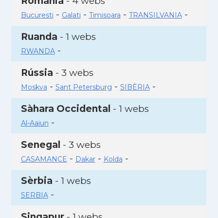
Romania
- 4 webs
-
-
-
-
Bucuresti
Galati
Timisoara
TRANSILVANIA
Ruanda
- 1 webs
-
RWANDA
Rússia
- 3 webs
-
-
-
Moskva
Sant Petersburg
SIBÈRIA
Sàhara Occidental
- 1 webs
-
Al-Aaiun
Senegal
- 3 webs
-
-
-
CASAMANCE
Dakar
Kolda
Sèrbia
- 1 webs
-
SERBIA
Singapur
- 1 webs