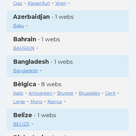
-
-
-
Graz
Klagenfurt
Wien
Azerbaidjan
- 1 webs
-
Baku
Bahrain
- 1 webs
-
BAHRAIN
Bangladesh
- 1 webs
-
Bangladesh
Bèlgica
- 8 webs
-
-
-
-
-
Aalst
Antwerpen
Brugge
Brusselles
Gent
-
-
-
Liege
Mons
Namur
Belize
- 1 webs
-
BELIZE