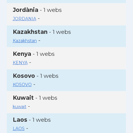
Jordània
- 1 webs
-
JORDANIA
Kazakhstan
- 1 webs
-
Kazakhstan
Kenya
- 1 webs
-
KENYA
Kosovo
- 1 webs
-
KOSOVO
Kuwait
- 1 webs
-
kuwait
Laos
- 1 webs
-
LAOS