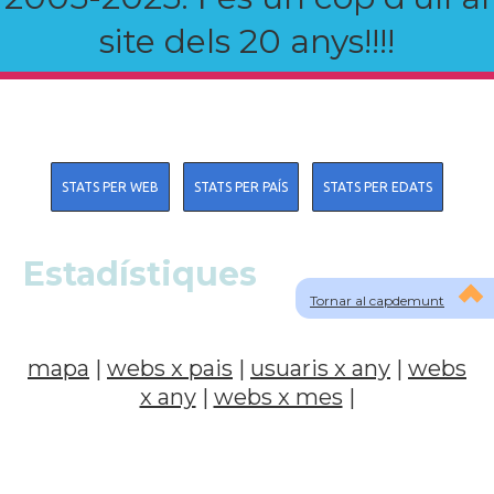
site dels 20 anys!!!!
STATS PER WEB
STATS PER PAÍS
STATS PER EDATS
Estadístiques
Tornar al capdemunt
mapa
|
webs x pais
|
usuaris x any
|
webs
x any
|
webs x mes
|