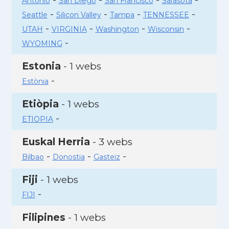
Antonio
San Diego
San Francisco
Sarasota
-
-
-
-
Seattle
Silicon Valley
Tampa
TENNESSEE
-
-
-
-
UTAH
VIRGINIA
Washington
Wisconsin
-
WYOMING
Estonia
- 1 webs
-
Estònia
Etiòpia
- 1 webs
-
ETIOPIA
Euskal Herria
- 3 webs
-
-
-
Bilbao
Donostia
Gasteiz
Fiji
- 1 webs
-
FIJI
Filipines
- 1 webs