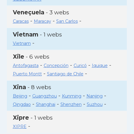
Veneçuela
- 3 webs
-
-
-
Caracas
Maracay
San Carlos
Vietnam
- 1 webs
-
Vietnam
Xile
- 6 webs
-
-
-
-
Antofagasta
Concepción
Curicó
Iquique
-
-
Puerto Montt
Santiago de Chile
Xina
- 8 webs
-
-
-
-
Beijing
Guangzhou
Kunming
Nanjing
-
-
-
-
Qingdao
Shanghai
Shenzhen
Suzhou
Xipre
- 1 webs
-
XIPRE