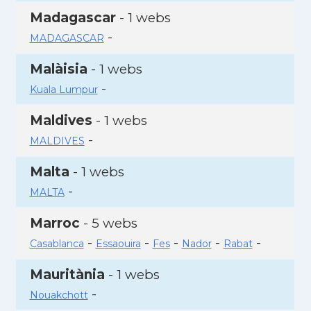
Madagascar
- 1 webs
-
MADAGASCAR
Malàisia
- 1 webs
-
Kuala Lumpur
Maldives
- 1 webs
-
MALDIVES
Malta
- 1 webs
-
MALTA
Marroc
- 5 webs
-
-
-
-
-
Casablanca
Essaouira
Fes
Nador
Rabat
Mauritània
- 1 webs
-
Nouakchott