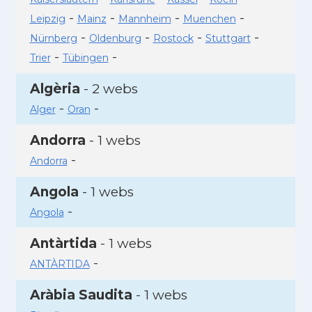
-
-
-
-
Leipzig
Mainz
Mannheim
Muenchen
-
-
-
-
Nürnberg
Oldenburg
Rostock
Stuttgart
-
-
Trier
Tübingen
Algèria
- 2 webs
-
-
Alger
Oran
Andorra
- 1 webs
-
Andorra
Angola
- 1 webs
-
Angola
Antàrtida
- 1 webs
-
ANTÀRTIDA
Aràbia Saudita
- 1 webs