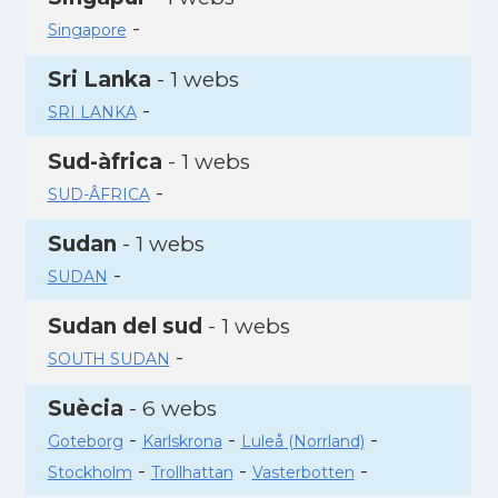
-
Singapore
Sri Lanka
- 1 webs
-
SRI LANKA
Sud-àfrica
- 1 webs
-
SUD-ÂFRICA
Sudan
- 1 webs
-
SUDAN
Sudan del sud
- 1 webs
-
SOUTH SUDAN
Suècia
- 6 webs
-
-
-
Goteborg
Karlskrona
Luleå (Norrland)
-
-
-
Stockholm
Trollhattan
Vasterbotten