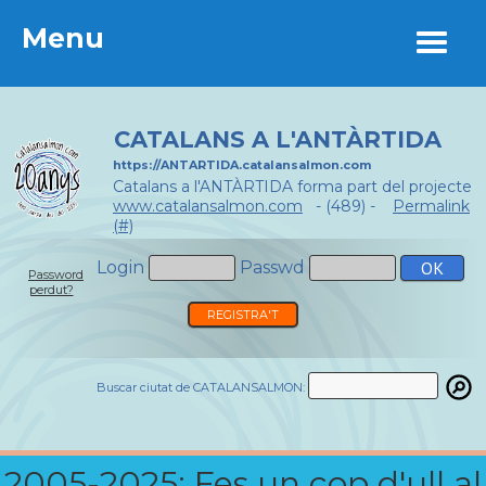
Menu
Menu
CATALANS A L'ANTÀRTIDA
https://ANTARTIDA.catalansalmon.com
Catalans a l'ANTÀRTIDA forma part del projecte
www.catalansalmon.com
- (489) -
Permalink
(#)
Login
Passwd
Password
perdut?
REGISTRA'T
Buscar ciutat de CATALANSALMON:
2005-2025: Fes un cop d'ull al