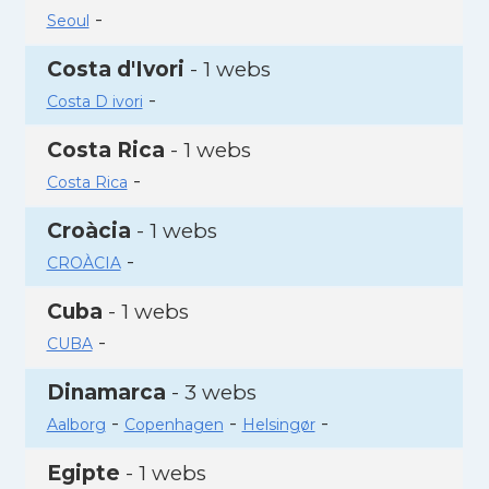
-
Seoul
Costa d'Ivori
- 1 webs
-
Costa D ivori
Costa Rica
- 1 webs
-
Costa Rica
Croàcia
- 1 webs
-
CROÀCIA
Cuba
- 1 webs
-
CUBA
Dinamarca
- 3 webs
-
-
-
Aalborg
Copenhagen
Helsingør
Egipte
- 1 webs