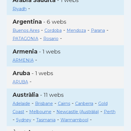
Aràbia Saudita
- 1 webs
-
Riyadh
Argentina
- 6 webs
-
-
-
-
Buenos Aires
Cordoba
Mendoza
Parana
-
-
PATAGONIA
Rosario
Armenia
- 1 webs
-
ARMENIA
Aruba
- 1 webs
-
ARUBA
Austràlia
- 11 webs
-
-
-
-
Adelaide
Brisbane
Cairns
Canberra
Gold
-
-
-
Coast
Melbourne
Newcastle (Austràlia)
Perth
-
-
-
-
Sydney
Tasmania
Warrnambool