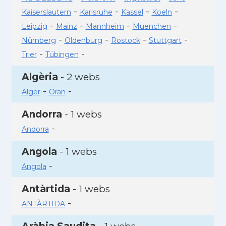
-
-
-
-
Kaiserslautern
Karlsruhe
Kassel
Koeln
-
-
-
-
Leipzig
Mainz
Mannheim
Muenchen
-
-
-
-
Nürnberg
Oldenburg
Rostock
Stuttgart
-
-
Trier
Tübingen
Algèria
- 2 webs
-
-
Alger
Oran
Andorra
- 1 webs
-
Andorra
Angola
- 1 webs
-
Angola
Antàrtida
- 1 webs
-
ANTÀRTIDA