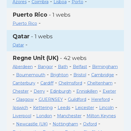
-
-
-
-
Azores
Coimbra
Lisboa
Porto
Puerto Rico
- 1 webs
-
Puerto Rico
Qatar
- 1 webs
-
Qatar
Regne Unit (UK)
- 42 webs
-
-
-
-
Aberdeen
Bangor
Bath
Belfast
Birmingham
-
-
-
-
-
Bournemouth
Brighton
Bristol
Cambridge
-
-
-
-
Canterbury
Cardiff
Chelmsford
Cheltenham
-
-
-
-
Chester
Derry
Edinburgh
Enniskillen
Exeter
-
-
-
-
-
Glasgow
GUERNSEY
Guildford
Hereford
-
-
-
-
-
Ipswich
Kettering
Leeds
Leicester
Lincoln
-
-
-
Liverpool
London
Manchester
Milton Keynes
-
-
-
-
Newcastle (UK)
Nottingham
Oxford