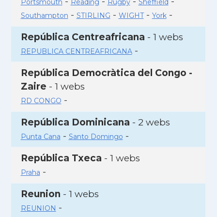
-
-
-
-
Portsmouth
Reading
Rugby
Sheffield
-
-
-
-
Southampton
STIRLING
WIGHT
York
República Centreafricana
- 1 webs
-
REPUBLICA CENTREAFRICANA
República Democràtica del Congo -
Zaire
- 1 webs
-
RD CONGO
República Dominicana
- 2 webs
-
-
Punta Cana
Santo Domingo
República Txeca
- 1 webs
-
Praha
Reunion
- 1 webs
-
REUNION