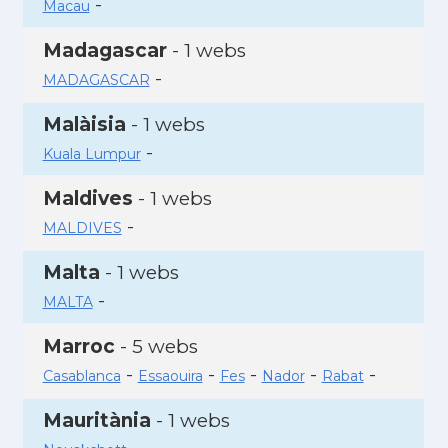
-
Macau
Madagascar
- 1 webs
-
MADAGASCAR
Malàisia
- 1 webs
-
Kuala Lumpur
Maldives
- 1 webs
-
MALDIVES
Malta
- 1 webs
-
MALTA
Marroc
- 5 webs
-
-
-
-
-
Casablanca
Essaouira
Fes
Nador
Rabat
Mauritània
- 1 webs