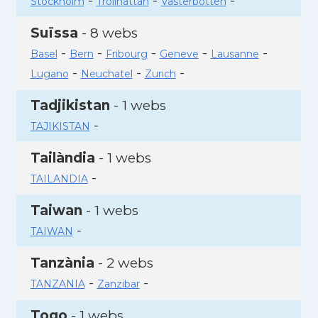
-
-
-
Stockholm
Trollhattan
Vasterbotten
Suïssa
- 8 webs
-
-
-
-
-
Basel
Bern
Fribourg
Geneve
Lausanne
-
-
-
Lugano
Neuchatel
Zurich
Tadjikistan
- 1 webs
-
TAJIKISTAN
Tailàndia
- 1 webs
-
TAILANDIA
Taiwan
- 1 webs
-
TAIWAN
Tanzània
- 2 webs
-
-
TANZANIA
Zanzibar
Togo
- 1 webs