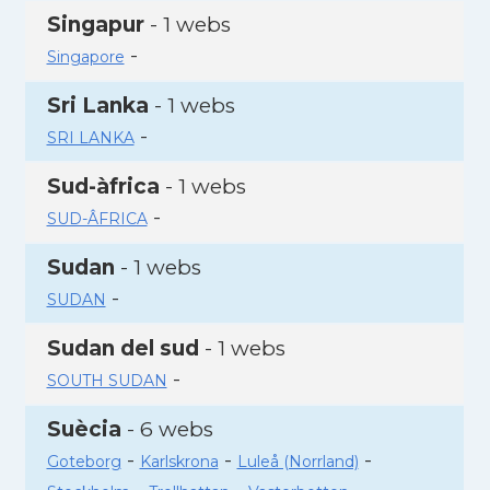
Singapur
- 1 webs
-
Singapore
Sri Lanka
- 1 webs
-
SRI LANKA
Sud-àfrica
- 1 webs
-
SUD-ÂFRICA
Sudan
- 1 webs
-
SUDAN
Sudan del sud
- 1 webs
-
SOUTH SUDAN
Suècia
- 6 webs
-
-
-
Goteborg
Karlskrona
Luleå (Norrland)