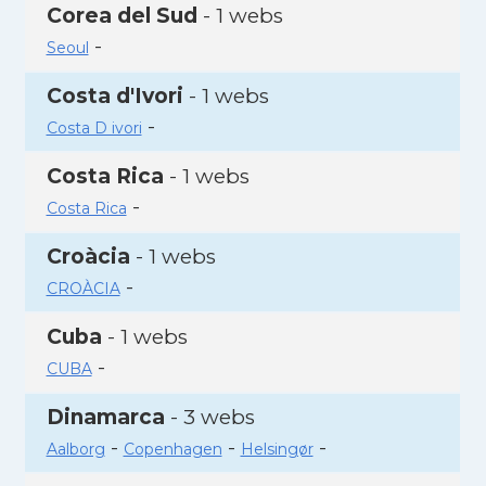
Corea del Sud
- 1 webs
-
Seoul
Costa d'Ivori
- 1 webs
-
Costa D ivori
Costa Rica
- 1 webs
-
Costa Rica
Croàcia
- 1 webs
-
CROÀCIA
Cuba
- 1 webs
-
CUBA
Dinamarca
- 3 webs
-
-
-
Aalborg
Copenhagen
Helsingør