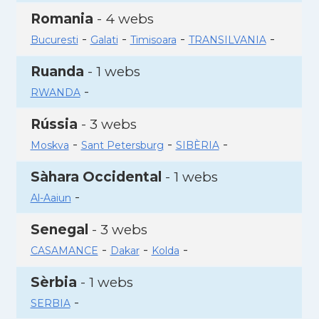
Romania
- 4 webs
-
-
-
-
Bucuresti
Galati
Timisoara
TRANSILVANIA
Ruanda
- 1 webs
-
RWANDA
Rússia
- 3 webs
-
-
-
Moskva
Sant Petersburg
SIBÈRIA
Sàhara Occidental
- 1 webs
-
Al-Aaiun
Senegal
- 3 webs
-
-
-
CASAMANCE
Dakar
Kolda
Sèrbia
- 1 webs
-
SERBIA