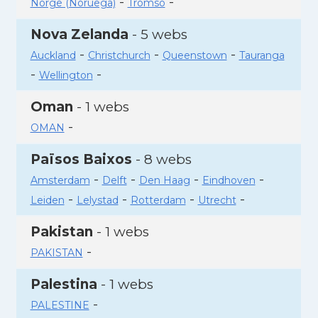
-
-
Norge (Noruega)
Tromso
Nova Zelanda
- 5 webs
-
-
-
Auckland
Christchurch
Queenstown
Tauranga
-
-
Wellington
Oman
- 1 webs
-
OMAN
Països Baixos
- 8 webs
-
-
-
-
Amsterdam
Delft
Den Haag
Eindhoven
-
-
-
-
Leiden
Lelystad
Rotterdam
Utrecht
Pakistan
- 1 webs
-
PAKISTAN
Palestina
- 1 webs
-
PALESTINE