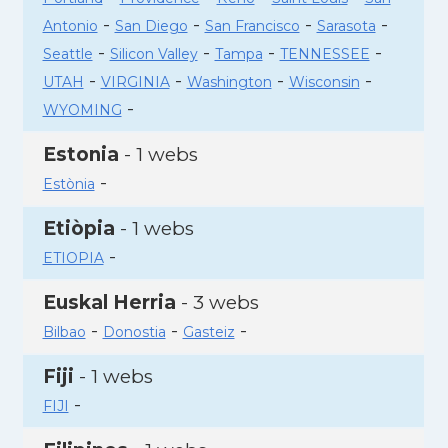
-
-
-
-
Antonio
San Diego
San Francisco
Sarasota
-
-
-
-
Seattle
Silicon Valley
Tampa
TENNESSEE
-
-
-
-
UTAH
VIRGINIA
Washington
Wisconsin
-
WYOMING
Estonia
- 1 webs
-
Estònia
Etiòpia
- 1 webs
-
ETIOPIA
Euskal Herria
- 3 webs
-
-
-
Bilbao
Donostia
Gasteiz
Fiji
- 1 webs
-
FIJI