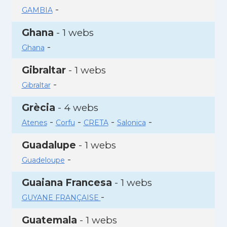
-
GAMBIA
Ghana
- 1 webs
-
Ghana
Gibraltar
- 1 webs
-
Gibraltar
Grècia
- 4 webs
-
-
-
-
Atenes
Corfu
CRETA
Salonica
Guadalupe
- 1 webs
-
Guadeloupe
Guaiana Francesa
- 1 webs
-
GUYANE FRANÇAISE
Guatemala
- 1 webs