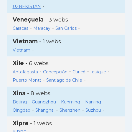
-
UZBEKISTAN
Veneçuela
- 3 webs
-
-
-
Caracas
Maracay
San Carlos
Vietnam
- 1 webs
-
Vietnam
Xile
- 6 webs
-
-
-
-
Antofagasta
Concepción
Curicó
Iquique
-
-
Puerto Montt
Santiago de Chile
Xina
- 8 webs
-
-
-
-
Beijing
Guangzhou
Kunming
Nanjing
-
-
-
-
Qingdao
Shanghai
Shenzhen
Suzhou
Xipre
- 1 webs
-