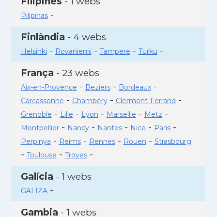
Filipines
- 1 webs
-
Pilipinas
Finlàndia
- 4 webs
-
-
-
-
Helsinki
Rovaniemi
Tampere
Turku
França
- 23 webs
-
-
-
Aix-en-Provence
Beziers
Bordeaux
-
-
-
Carcassonne
Chambéry
Clermont-Ferrand
-
-
-
-
-
Grenoble
Lille
Lyon
Marseille
Metz
-
-
-
-
-
Montpellier
Nancy
Nantes
Nice
Paris
-
-
-
-
Perpinya
Reims
Rennes
Rouen
Strasbourg
-
-
-
Toulouse
Troyes
Galícia
- 1 webs
-
GALIZA
Gambia
- 1 webs