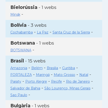
Bielorússia
- 1 webs
-
Minsk
Bolívia
- 3 webs
-
-
-
Cochabamba
La Paz
Santa Cruz de la Sierra
Botswana
- 1 webs
-
BOTSWANA
Brasil
- 15 webs
-
-
-
-
Amazonia
Belém
Brasilia
Curitiba
-
-
-
-
FORTALEZA
Maringá
Mato Grosso
Natal
-
-
-
-
Paraty
Porto Alegre
Recife
Rio de Janeiro
-
-
Salvador de Bahia
São Lourenço, Minas Gerais
-
Sao Paulo
Bulgària
- 1 webs