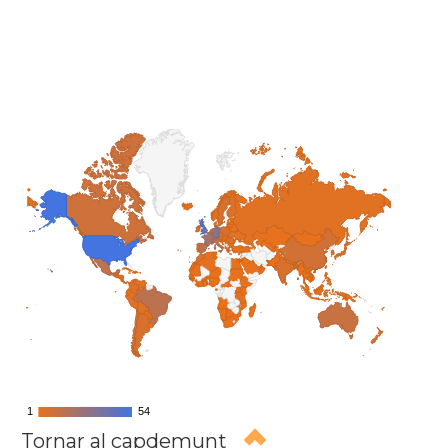
1
1
54
54
Tornar al capdemunt