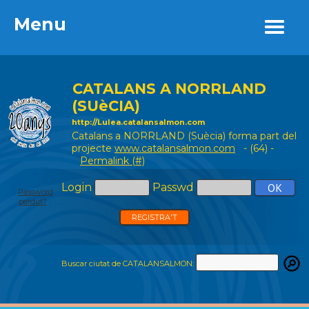
Menu
Menu
CATALANS A NORRLAND
(SUèCIA)
http://Lulea.catalansalmon.com
Catalans a NORRLAND (Suècia) forma part del
projecte
www.catalansalmon.com
- (64) -
Permalink (#)
Login
Passwd
Password
perdut?
REGISTRA'T
Buscar ciutat de CATALANSALMON: