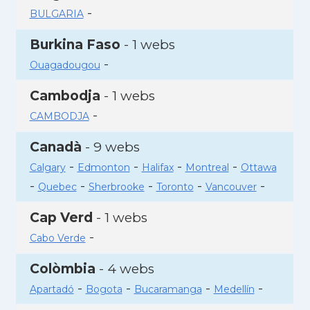
-
BULGARIA
Burkina Faso
- 1 webs
-
Ouagadougou
Cambodja
- 1 webs
-
CAMBODJA
Canadà
- 9 webs
-
-
-
-
Calgary
Edmonton
Halifax
Montreal
Ottawa
-
-
-
-
-
Quebec
Sherbrooke
Toronto
Vancouver
Cap Verd
- 1 webs
-
Cabo Verde
Colòmbia
- 4 webs
-
-
-
-
Apartadó
Bogota
Bucaramanga
Medellín