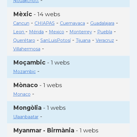
-
Nouakchott
Mèxic
- 14 webs
-
-
-
-
Cancun
CHIAPAS
Cuernavaca
Guadalajara
-
-
-
-
-
Leon
Mérida
Mexico
Monterrey
Puebla
-
-
-
-
Querétaro
SanLuisPotosí
Tijuana
Veracruz
-
Villahermosa
Moçambic
- 1 webs
-
Mozambic
Mònaco
- 1 webs
-
Monaco
Mongòlia
- 1 webs
-
Ulaanbaatar
Myanmar - Birmània
- 1 webs