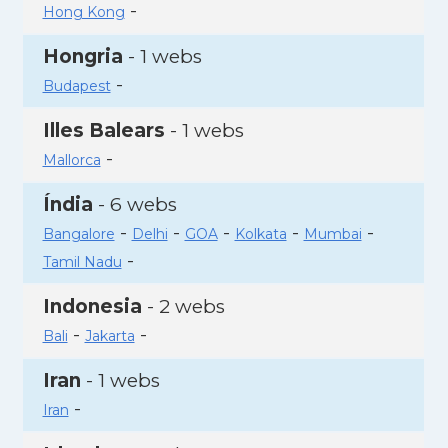
-
Hong Kong
Hongria
- 1 webs
-
Budapest
Illes Balears
- 1 webs
-
Mallorca
Índia
- 6 webs
-
-
-
-
-
Bangalore
Delhi
GOA
Kolkata
Mumbai
-
Tamil Nadu
Indonesia
- 2 webs
-
-
Bali
Jakarta
Iran
- 1 webs
-
Iran