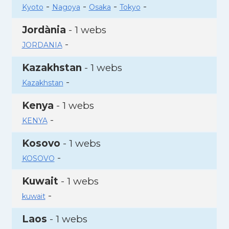
-
-
-
-
Kyoto
Nagoya
Osaka
Tokyo
Jordània
- 1 webs
-
JORDANIA
Kazakhstan
- 1 webs
-
Kazakhstan
Kenya
- 1 webs
-
KENYA
Kosovo
- 1 webs
-
KOSOVO
Kuwait
- 1 webs
-
kuwait
Laos
- 1 webs