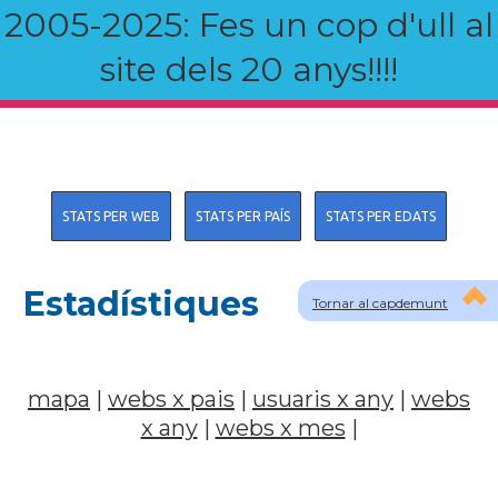
2005-2025: Fes un cop d'ull al
site dels 20 anys!!!!
STATS PER WEB
STATS PER PAÍS
STATS PER EDATS
Estadístiques
Tornar al capdemunt
mapa
|
webs x pais
|
usuaris x any
|
webs
x any
|
webs x mes
|