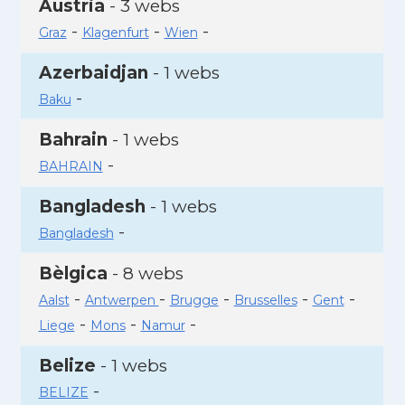
Àustria
- 3 webs
-
-
-
Graz
Klagenfurt
Wien
Azerbaidjan
- 1 webs
-
Baku
Bahrain
- 1 webs
-
BAHRAIN
Bangladesh
- 1 webs
-
Bangladesh
Bèlgica
- 8 webs
-
-
-
-
-
Aalst
Antwerpen
Brugge
Brusselles
Gent
-
-
-
Liege
Mons
Namur
Belize
- 1 webs
-
BELIZE