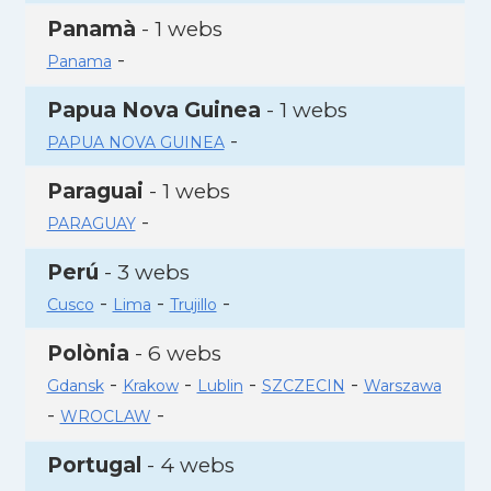
Panamà
- 1 webs
-
Panama
Papua Nova Guinea
- 1 webs
-
PAPUA NOVA GUINEA
Paraguai
- 1 webs
-
PARAGUAY
Perú
- 3 webs
-
-
-
Cusco
Lima
Trujillo
Polònia
- 6 webs
-
-
-
-
Gdansk
Krakow
Lublin
SZCZECIN
Warszawa
-
-
WROCLAW
Portugal
- 4 webs