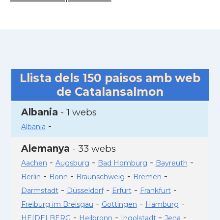
Llista dels
150
paisos amb web
de Catalansalmon
Albania
- 1 webs
-
Albania
Alemanya
- 33 webs
-
-
-
-
Aachen
Augsburg
Bad Homburg
Bayreuth
-
-
-
-
Berlin
Bonn
Braunschweig
Bremen
-
-
-
-
Darmstadt
Düsseldorf
Erfurt
Frankfurt
-
-
-
Freiburg im Breisgau
Gottingen
Hamburg
-
-
-
-
HEIDELBERG
Heilbronn
Ingolstadt
Jena