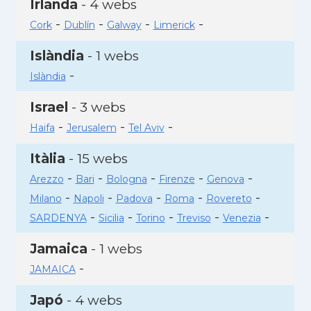
Irlanda
- 4 webs
-
-
-
-
Cork
Dublín
Galway
Limerick
Islàndia
- 1 webs
-
Islàndia
Israel
- 3 webs
-
-
-
Haifa
Jerusalem
Tel Aviv
Itàlia
- 15 webs
-
-
-
-
-
Arezzo
Bari
Bologna
Firenze
Genova
-
-
-
-
-
Milano
Napoli
Padova
Roma
Rovereto
-
-
-
-
-
SARDENYA
Sicilia
Torino
Treviso
Venezia
Jamaica
- 1 webs
-
JAMAICA
Japó
- 4 webs