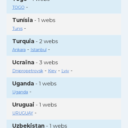
-
TOGO
Tunísia
- 1 webs
-
Tunis
Turquia
- 2 webs
-
-
Ankara
Istanbul
Ucraïna
- 3 webs
-
-
-
Dnipropetrovsk
Kiev
Lviv
Uganda
- 1 webs
-
Uganda
Uruguai
- 1 webs
-
URUGUAY
Uzbekistan
- 1 webs