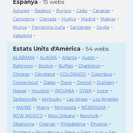
Espanya
- 15 webs
-
-
-
-
-
Asturies
Badajoz
Burgos
Cádiz
Canarias
-
-
-
-
-
Cartagena
Granada
Huelva
Madrid
Malaga
-
-
-
-
Murcia
Pamplona Iruña
Santander
Sevilla
-
Valladolid
Estats Units d'Amèrica
- 54 webs
-
-
-
-
ALABAMA
ALASKA
Atlanta
Austin
-
-
-
-
Baltimore
Boston
Buffalo
Charleston
-
-
-
-
Chicago
Cleveland
COLORADO
Columbus
-
-
-
-
-
Connecticut
Dallas
Davis
Detroit
Durham
-
-
-
-
-
Hawaii
Houston
INDIANA
IOWA
Irvine
-
-
-
Jacksonville
kentucky
Las Vegas
Los Angeles
-
-
-
-
-
MAINE
Miami
Minnesota
NEBRASKA
-
-
-
NEW MEXICO
New Orleans
NewYork
-
-
-
-
Oklahoma
Orlando
Philadelphia
Phoenix
-
-
-
-
Portland
Providence
Reno
Saint Louis
San