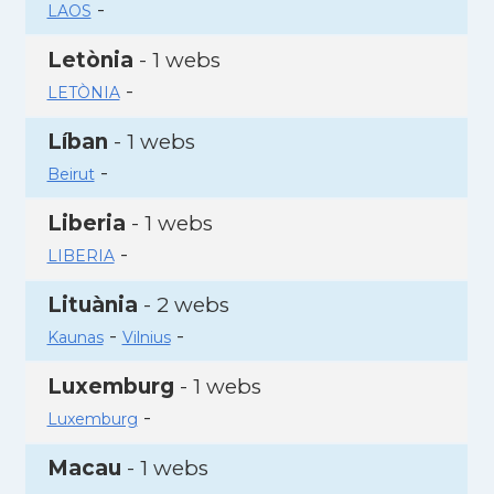
-
LAOS
Letònia
- 1 webs
-
LETÒNIA
Líban
- 1 webs
-
Beirut
Liberia
- 1 webs
-
LIBERIA
Lituània
- 2 webs
-
-
Kaunas
Vilnius
Luxemburg
- 1 webs
-
Luxemburg
Macau
- 1 webs