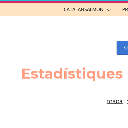
CATALANSALMON
P
S
Estadístiques
mapa
|