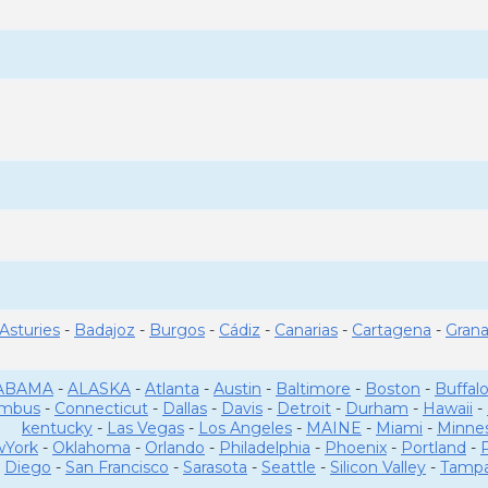
Asturies
-
Badajoz
-
Burgos
-
Cádiz
-
Canarias
-
Cartagena
-
Gran
ABAMA
-
ALASKA
-
Atlanta
-
Austin
-
Baltimore
-
Boston
-
Buffal
umbus
-
Connecticut
-
Dallas
-
Davis
-
Detroit
-
Durham
-
Hawaii
-
kentucky
-
Las Vegas
-
Los Angeles
-
MAINE
-
Miami
-
Minne
York
-
Oklahoma
-
Orlando
-
Philadelphia
-
Phoenix
-
Portland
-
Diego
-
San Francisco
-
Sarasota
-
Seattle
-
Silicon Valley
-
Tamp