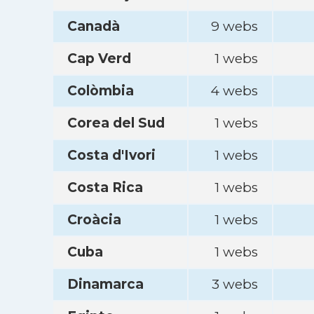
Canadà
9 webs
Cap Verd
1 webs
Colòmbia
4 webs
Corea del Sud
1 webs
Costa d'Ivori
1 webs
Costa Rica
1 webs
Croàcia
1 webs
Cuba
1 webs
Dinamarca
3 webs