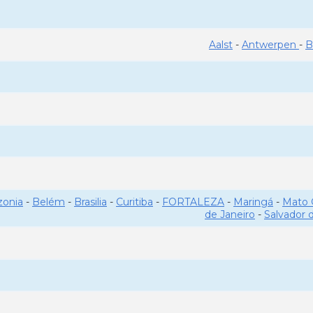
Aalst
-
Antwerpen
-
B
onia
-
Belém
-
Brasilia
-
Curitiba
-
FORTALEZA
-
Maringá
-
Mato 
de Janeiro
-
Salvador 