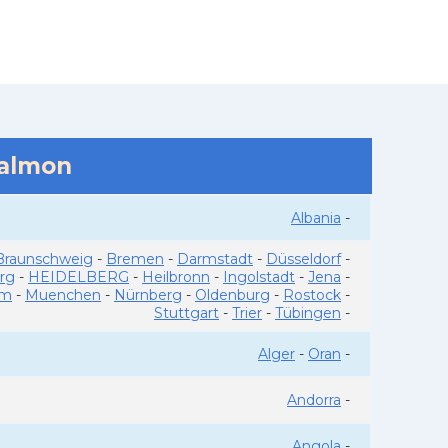
salmon
Albania
-
Braunschweig
-
Bremen
-
Darmstadt
-
Düsseldorf
-
rg
-
HEIDELBERG
-
Heilbronn
-
Ingolstadt
-
Jena
-
im
-
Muenchen
-
Nürnberg
-
Oldenburg
-
Rostock
-
Stuttgart
-
Trier
-
Tübingen
-
Alger
-
Oran
-
Andorra
-
Angola
-