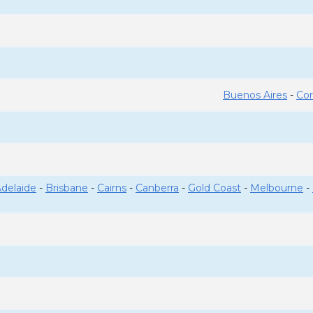
Buenos Aires
-
Co
delaide
-
Brisbane
-
Cairns
-
Canberra
-
Gold Coast
-
Melbourne
-