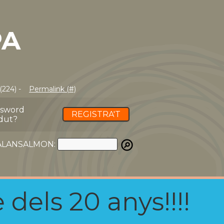
PA
(224) -
Permalink (#)
ssword
REGISTRA'T
dut?
ATALANSALMON:
 dels 20 anys!!!!