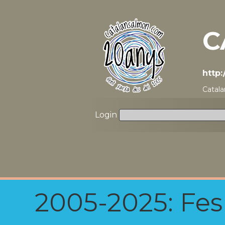
C
http
Catala
Login
2005-2025: Fes u