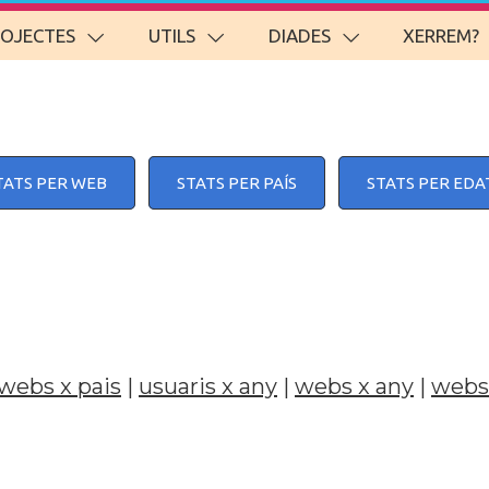
ROJECTES
UTILS
DIADES
XERREM?
TATS PER WEB
STATS PER PAÍS
STATS PER EDA
webs x pais
|
usuaris x any
|
webs x any
|
webs