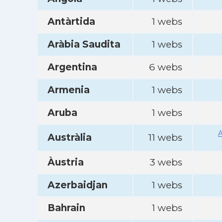
Antàrtida
1 webs
Aràbia Saudita
1 webs
Argentina
6 webs
Armenia
1 webs
Aruba
1 webs
A
Austràlia
11 webs
Àustria
3 webs
Azerbaidjan
1 webs
Bahrain
1 webs