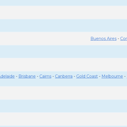
Buenos Aires
-
Co
delaide
-
Brisbane
-
Cairns
-
Canberra
-
Gold Coast
-
Melbourne
-