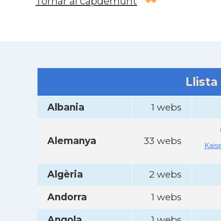
Tornar al capdemunt
Llista
Albania
1 webs
Alemanya
33 webs
Kais
Algèria
2 webs
Andorra
1 webs
Angola
1 webs