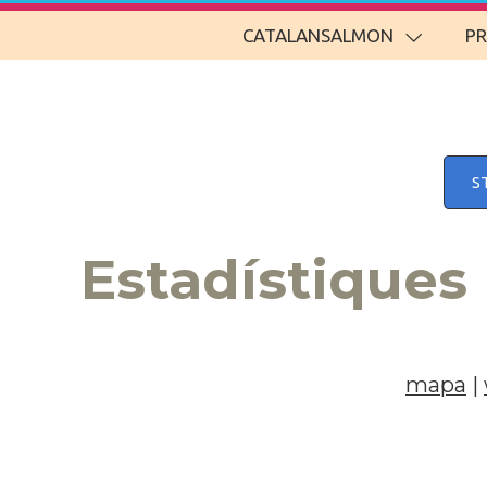
CATALANSALMON
P
S
Estadístiques
mapa
|