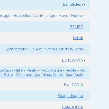
Bangladesh
-
rugge
-
Brusselles
-
Gent
-
Liege
-
Mons
-
Namur
-
BELIZE
-
Minsk
-
Cochabamba
-
La Paz
-
Santa Cruz de la Sierra
-
BOTSWANA
-
Grosso
-
Natal
-
Paraty
-
Porto Alegre
-
Recife
-
Rio
de Bahia
-
São Lourenço, Minas Gerais
-
Sao Paulo
-
BULGARIA
-
Ouagadougou
-
CAMBODJA
-