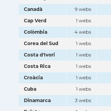
Canadà
9 webs
Cap Verd
1 webs
Colòmbia
4 webs
Corea del Sud
1 webs
Costa d'Ivori
1 webs
Costa Rica
1 webs
Croàcia
1 webs
Cuba
1 webs
Dinamarca
3 webs