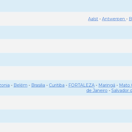
Aalst
-
Antwerpen
-
B
onia
-
Belém
-
Brasilia
-
Curitiba
-
FORTALEZA
-
Maringá
-
Mato 
de Janeiro
-
Salvador 