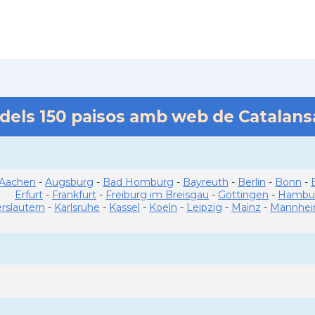
 dels
150
paisos amb web de Catalan
Aachen
-
Augsburg
-
Bad Homburg
-
Bayreuth
-
Berlin
-
Bonn
-
Erfurt
-
Frankfurt
-
Freiburg im Breisgau
-
Gottingen
-
Hambu
erslautern
-
Karlsruhe
-
Kassel
-
Koeln
-
Leipzig
-
Mainz
-
Mannhe