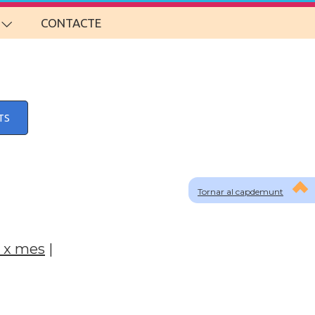
CONTACTE
TS
Tornar al capdemunt
 x mes
|