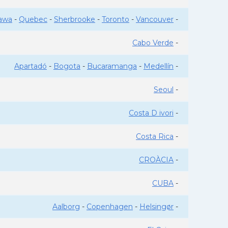
awa
-
Quebec
-
Sherbrooke
-
Toronto
-
Vancouver
-
Cabo Verde
-
Apartadó
-
Bogota
-
Bucaramanga
-
Medellín
-
Seoul
-
Costa D ivori
-
Costa Rica
-
CROÀCIA
-
CUBA
-
Aalborg
-
Copenhagen
-
Helsingør
-