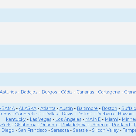
Asturies
-
Badajoz
-
Burgos
-
Cádiz
-
Canarias
-
Cartagena
-
Gran
ABAMA
-
ALASKA
-
Atlanta
-
Austin
-
Baltimore
-
Boston
-
Buffal
umbus
-
Connecticut
-
Dallas
-
Davis
-
Detroit
-
Durham
-
Hawaii
-
kentucky
-
Las Vegas
-
Los Angeles
-
MAINE
-
Miami
-
Minne
York
-
Oklahoma
-
Orlando
-
Philadelphia
-
Phoenix
-
Portland
-
Diego
-
San Francisco
-
Sarasota
-
Seattle
-
Silicon Valley
-
Tamp