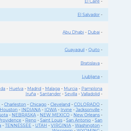
El Caire
-
El Salvador
-
Abu Dhabi
-
Dubai
-
Guayaquil
-
Quito
-
Bratislava
-
Ljubljana
-
ada
-
Huelva
-
Madrid
-
Malaga
-
Murcia
-
Pamplona
Iruña
-
Santander
-
Sevilla
-
Valladolid
-
o
-
Charleston
-
Chicago
-
Cleveland
-
COLORADO
-
Houston
-
INDIANA
-
IOWA
-
Irvine
-
Jacksonville
-
sota
-
NEBRASKA
-
NEW MEXICO
-
New Orleans
-
Providence
-
Reno
-
Saint Louis
-
San Antonio
-
San
a
-
TENNESSEE
-
UTAH
-
VIRGINIA
-
Washington
-
Wisconsin
-
WYOMING
-