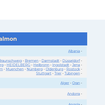
salmon
Albania
-
Braunschweig
-
Bremen
-
Darmstadt
-
Düsseldorf
-
rg
-
HEIDELBERG
-
Heilbronn
-
Ingolstadt
-
Jena
-
im
-
Muenchen
-
Nürnberg
-
Oldenburg
-
Rostock
-
Stuttgart
-
Trier
-
Tübingen
-
Alger
-
Oran
-
Andorra
-
Angola
-