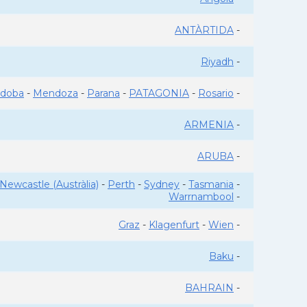
ANTÀRTIDA
-
Riyadh
-
rdoba
-
Mendoza
-
Parana
-
PATAGONIA
-
Rosario
-
ARMENIA
-
ARUBA
-
Newcastle (Austràlia)
-
Perth
-
Sydney
-
Tasmania
-
Warrnambool
-
Graz
-
Klagenfurt
-
Wien
-
Baku
-
BAHRAIN
-