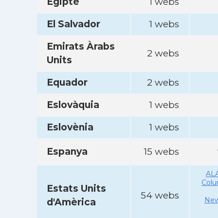
Egipte
1 webs
El Salvador
1 webs
Emirats Àrabs
2 webs
Units
Equador
2 webs
Eslovàquia
1 webs
Eslovènia
1 webs
Espanya
15 webs
AL
Col
Estats Units
54 webs
New
d'Amèrica