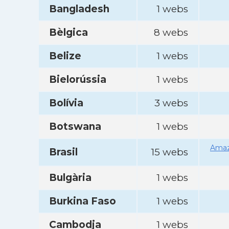
Bangladesh
1 webs
Bèlgica
8 webs
Belize
1 webs
Bielorússia
1 webs
Bolívia
3 webs
Botswana
1 webs
Amaz
Brasil
15 webs
Bulgària
1 webs
Burkina Faso
1 webs
Cambodja
1 webs