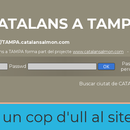
ATALANS A TAM
://TAMPA.catalansalmon.com
ns a TAMPA forma part del projecte
www.catalansalmon.com
- 
Pa
Passwd
per
Buscar ciutat de C
n cop d'ull al site