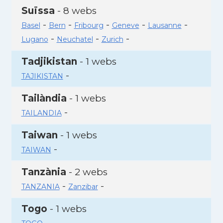
Suïssa
- 8 webs
-
-
-
-
-
Basel
Bern
Fribourg
Geneve
Lausanne
-
-
-
Lugano
Neuchatel
Zurich
Tadjikistan
- 1 webs
-
TAJIKISTAN
Tailàndia
- 1 webs
-
TAILANDIA
Taiwan
- 1 webs
-
TAIWAN
Tanzània
- 2 webs
-
-
TANZANIA
Zanzibar
Togo
- 1 webs
-