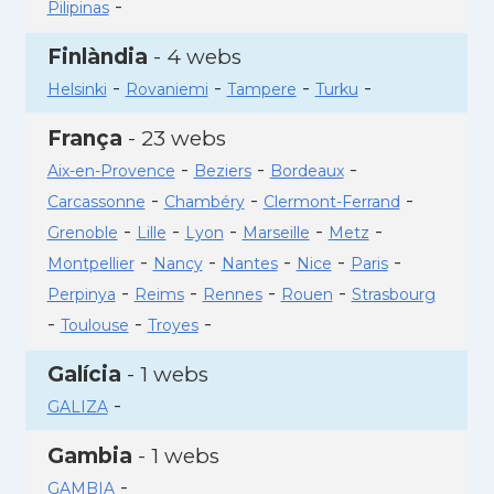
-
Pilipinas
Finlàndia
- 4 webs
-
-
-
-
Helsinki
Rovaniemi
Tampere
Turku
França
- 23 webs
-
-
-
Aix-en-Provence
Beziers
Bordeaux
-
-
-
Carcassonne
Chambéry
Clermont-Ferrand
-
-
-
-
-
Grenoble
Lille
Lyon
Marseille
Metz
-
-
-
-
-
Montpellier
Nancy
Nantes
Nice
Paris
-
-
-
-
Perpinya
Reims
Rennes
Rouen
Strasbourg
-
-
-
Toulouse
Troyes
Galícia
- 1 webs
-
GALIZA
Gambia
- 1 webs
-
GAMBIA