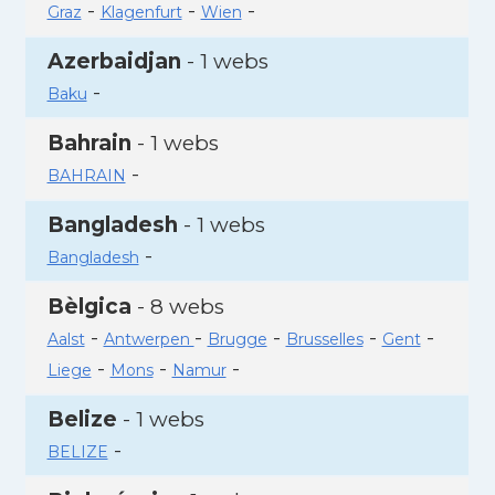
-
-
-
Graz
Klagenfurt
Wien
Azerbaidjan
- 1 webs
-
Baku
Bahrain
- 1 webs
-
BAHRAIN
Bangladesh
- 1 webs
-
Bangladesh
Bèlgica
- 8 webs
-
-
-
-
-
Aalst
Antwerpen
Brugge
Brusselles
Gent
-
-
-
Liege
Mons
Namur
Belize
- 1 webs
-
BELIZE