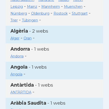
-
-
-
-
Leipzig
Mainz
Mannheim
Muenchen
-
-
-
-
Nürnberg
Oldenburg
Rostock
Stuttgart
-
-
Trier
Tübingen
Algèria
- 2 webs
-
-
Alger
Oran
Andorra
- 1 webs
-
Andorra
Angola
- 1 webs
-
Angola
Antàrtida
- 1 webs
-
ANTÀRTIDA
Aràbia Saudita
- 1 webs