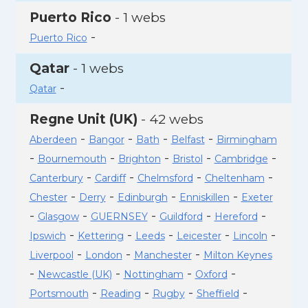
Puerto Rico
- 1 webs
-
Puerto Rico
Qatar
- 1 webs
-
Qatar
Regne Unit (UK)
- 42 webs
-
-
-
-
Aberdeen
Bangor
Bath
Belfast
Birmingham
-
-
-
-
-
Bournemouth
Brighton
Bristol
Cambridge
-
-
-
-
Canterbury
Cardiff
Chelmsford
Cheltenham
-
-
-
-
Chester
Derry
Edinburgh
Enniskillen
Exeter
-
-
-
-
-
Glasgow
GUERNSEY
Guildford
Hereford
-
-
-
-
-
Ipswich
Kettering
Leeds
Leicester
Lincoln
-
-
-
Liverpool
London
Manchester
Milton Keynes
-
-
-
-
Newcastle (UK)
Nottingham
Oxford
-
-
-
-
Portsmouth
Reading
Rugby
Sheffield