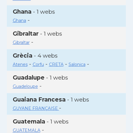
Ghana
- 1 webs
-
Ghana
Gibraltar
- 1 webs
-
Gibraltar
Grècia
- 4 webs
-
-
-
-
Atenes
Corfu
CRETA
Salonica
Guadalupe
- 1 webs
-
Guadeloupe
Guaiana Francesa
- 1 webs
-
GUYANE FRANÇAISE
Guatemala
- 1 webs
-
GUATEMALA