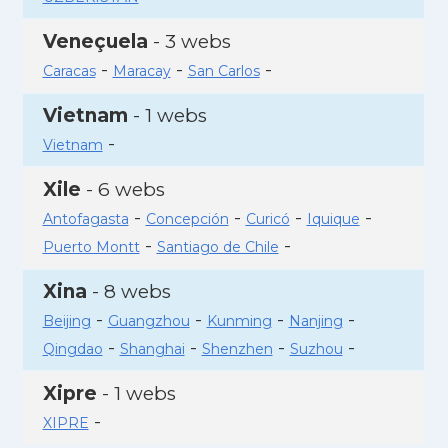
Veneçuela
- 3 webs
-
-
-
Caracas
Maracay
San Carlos
Vietnam
- 1 webs
-
Vietnam
Xile
- 6 webs
-
-
-
-
Antofagasta
Concepción
Curicó
Iquique
-
-
Puerto Montt
Santiago de Chile
Xina
- 8 webs
-
-
-
-
Beijing
Guangzhou
Kunming
Nanjing
-
-
-
-
Qingdao
Shanghai
Shenzhen
Suzhou
Xipre
- 1 webs
-
XIPRE