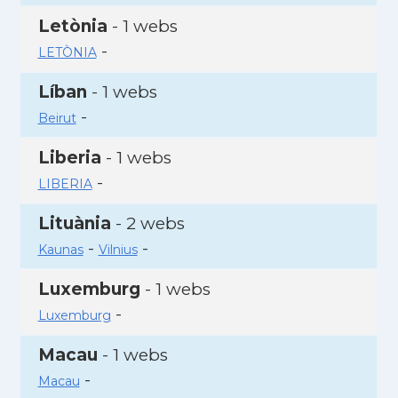
Letònia
- 1 webs
-
LETÒNIA
Líban
- 1 webs
-
Beirut
Liberia
- 1 webs
-
LIBERIA
Lituània
- 2 webs
-
-
Kaunas
Vilnius
Luxemburg
- 1 webs
-
Luxemburg
Macau
- 1 webs
-
Macau