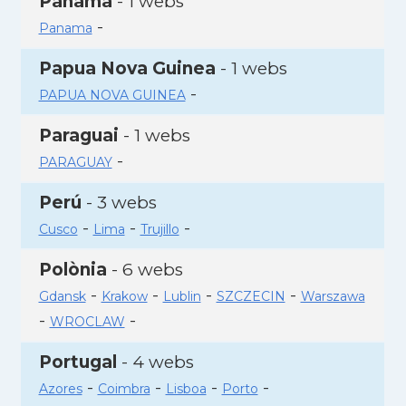
Panamà
- 1 webs
-
Panama
Papua Nova Guinea
- 1 webs
-
PAPUA NOVA GUINEA
Paraguai
- 1 webs
-
PARAGUAY
Perú
- 3 webs
-
-
-
Cusco
Lima
Trujillo
Polònia
- 6 webs
-
-
-
-
Gdansk
Krakow
Lublin
SZCZECIN
Warszawa
-
-
WROCLAW
Portugal
- 4 webs
-
-
-
-
Azores
Coimbra
Lisboa
Porto