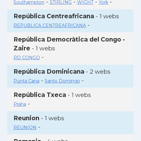
-
-
-
-
Southampton
STIRLING
WIGHT
York
República Centreafricana
- 1 webs
-
REPUBLICA CENTREAFRICANA
República Democràtica del Congo -
Zaire
- 1 webs
-
RD CONGO
República Dominicana
- 2 webs
-
-
Punta Cana
Santo Domingo
República Txeca
- 1 webs
-
Praha
Reunion
- 1 webs
-
REUNION