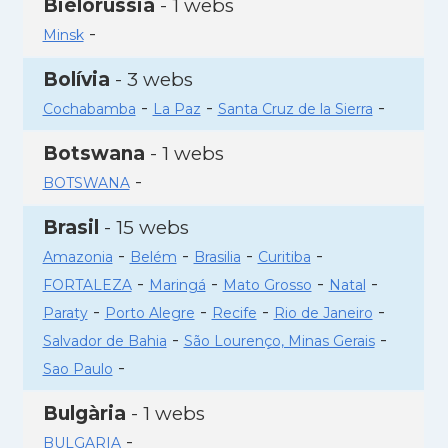
Bielorússia
- 1 webs
-
Minsk
Bolívia
- 3 webs
-
-
-
Cochabamba
La Paz
Santa Cruz de la Sierra
Botswana
- 1 webs
-
BOTSWANA
Brasil
- 15 webs
-
-
-
-
Amazonia
Belém
Brasilia
Curitiba
-
-
-
-
FORTALEZA
Maringá
Mato Grosso
Natal
-
-
-
-
Paraty
Porto Alegre
Recife
Rio de Janeiro
-
-
Salvador de Bahia
São Lourenço, Minas Gerais
-
Sao Paulo
Bulgària
- 1 webs
-
BULGARIA