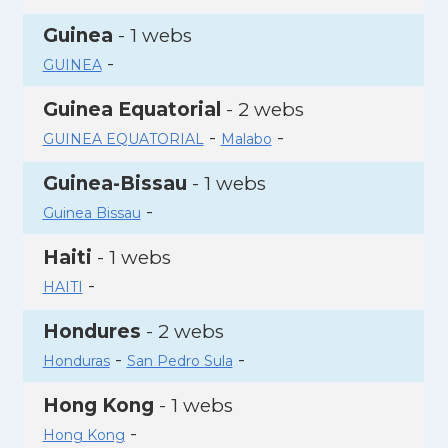
Guinea
- 1 webs
-
GUINEA
Guinea Equatorial
- 2 webs
-
-
GUINEA EQUATORIAL
Malabo
Guinea-Bissau
- 1 webs
-
Guinea Bissau
Haiti
- 1 webs
-
HAITI
Hondures
- 2 webs
-
-
Honduras
San Pedro Sula
Hong Kong
- 1 webs
-
Hong Kong