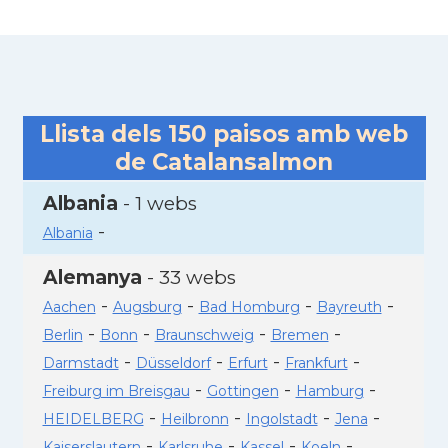
Llista dels
150
paisos amb web
de Catalansalmon
Albania
- 1 webs
-
Albania
Alemanya
- 33 webs
-
-
-
-
Aachen
Augsburg
Bad Homburg
Bayreuth
-
-
-
-
Berlin
Bonn
Braunschweig
Bremen
-
-
-
-
Darmstadt
Düsseldorf
Erfurt
Frankfurt
-
-
-
Freiburg im Breisgau
Gottingen
Hamburg
-
-
-
-
HEIDELBERG
Heilbronn
Ingolstadt
Jena
-
-
-
-
Kaiserslautern
Karlsruhe
Kassel
Koeln