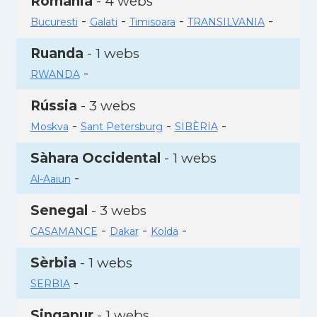
Romania
- 4 webs
-
-
-
-
Bucuresti
Galati
Timisoara
TRANSILVANIA
Ruanda
- 1 webs
-
RWANDA
Rússia
- 3 webs
-
-
-
Moskva
Sant Petersburg
SIBÈRIA
Sàhara Occidental
- 1 webs
-
Al-Aaiun
Senegal
- 3 webs
-
-
-
CASAMANCE
Dakar
Kolda
Sèrbia
- 1 webs
-
SERBIA
Singapur
- 1 webs