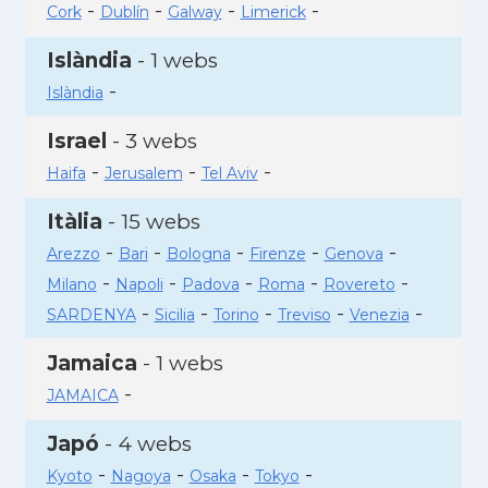
-
-
-
-
Cork
Dublín
Galway
Limerick
Islàndia
- 1 webs
-
Islàndia
Israel
- 3 webs
-
-
-
Haifa
Jerusalem
Tel Aviv
Itàlia
- 15 webs
-
-
-
-
-
Arezzo
Bari
Bologna
Firenze
Genova
-
-
-
-
-
Milano
Napoli
Padova
Roma
Rovereto
-
-
-
-
-
SARDENYA
Sicilia
Torino
Treviso
Venezia
Jamaica
- 1 webs
-
JAMAICA
Japó
- 4 webs
-
-
-
-
Kyoto
Nagoya
Osaka
Tokyo