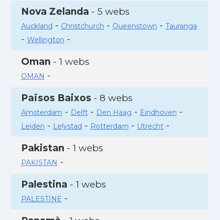
Nova Zelanda
- 5 webs
-
-
-
Auckland
Christchurch
Queenstown
Tauranga
-
-
Wellington
Oman
- 1 webs
-
OMAN
Països Baixos
- 8 webs
-
-
-
-
Amsterdam
Delft
Den Haag
Eindhoven
-
-
-
-
Leiden
Lelystad
Rotterdam
Utrecht
Pakistan
- 1 webs
-
PAKISTAN
Palestina
- 1 webs
-
PALESTINE