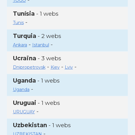
TOGO
Tunísia
- 1 webs
-
Tunis
Turquia
- 2 webs
-
-
Ankara
Istanbul
Ucraïna
- 3 webs
-
-
-
Dnipropetrovsk
Kiev
Lviv
Uganda
- 1 webs
-
Uganda
Uruguai
- 1 webs
-
URUGUAY
Uzbekistan
- 1 webs
-
UZBEKISTAN