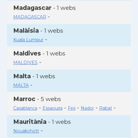
Madagascar
- 1 webs
-
MADAGASCAR
Malàisia
- 1 webs
-
Kuala Lumpur
Maldives
- 1 webs
-
MALDIVES
Malta
- 1 webs
-
MALTA
Marroc
- 5 webs
-
-
-
-
-
Casablanca
Essaouira
Fes
Nador
Rabat
Mauritània
- 1 webs
-
Nouakchott