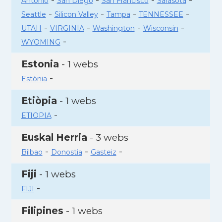
Antonio
San Diego
San Francisco
Sarasota
-
-
-
-
Seattle
Silicon Valley
Tampa
TENNESSEE
-
-
-
-
UTAH
VIRGINIA
Washington
Wisconsin
-
WYOMING
Estonia
- 1 webs
-
Estònia
Etiòpia
- 1 webs
-
ETIOPIA
Euskal Herria
- 3 webs
-
-
-
Bilbao
Donostia
Gasteiz
Fiji
- 1 webs
-
FIJI
Filipines
- 1 webs