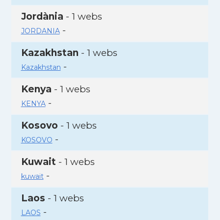
Jordània
- 1 webs
-
JORDANIA
Kazakhstan
- 1 webs
-
Kazakhstan
Kenya
- 1 webs
-
KENYA
Kosovo
- 1 webs
-
KOSOVO
Kuwait
- 1 webs
-
kuwait
Laos
- 1 webs
-
LAOS