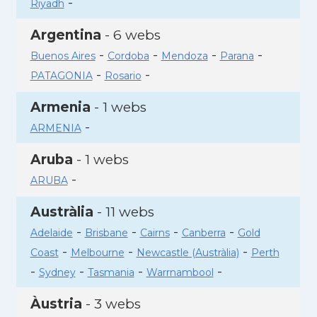
-
Riyadh
Argentina
- 6 webs
-
-
-
-
Buenos Aires
Cordoba
Mendoza
Parana
-
-
PATAGONIA
Rosario
Armenia
- 1 webs
-
ARMENIA
Aruba
- 1 webs
-
ARUBA
Austràlia
- 11 webs
-
-
-
-
Adelaide
Brisbane
Cairns
Canberra
Gold
-
-
-
Coast
Melbourne
Newcastle (Austràlia)
Perth
-
-
-
-
Sydney
Tasmania
Warrnambool
Àustria
- 3 webs