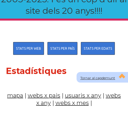
site dels 20 anys!!!!
STATS PER WEB
STATS PER PAÍS
STATS PER EDATS
Estadístiques
Tornar al capdemunt
mapa
|
webs x pais
|
usuaris x any
|
webs
x any
|
webs x mes
|