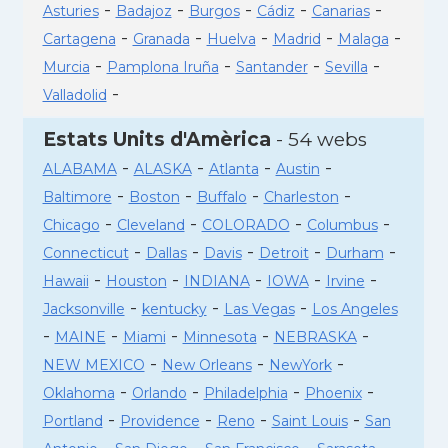
-
-
-
-
-
Asturies
Badajoz
Burgos
Cádiz
Canarias
-
-
-
-
-
Cartagena
Granada
Huelva
Madrid
Malaga
-
-
-
-
Murcia
Pamplona Iruña
Santander
Sevilla
-
Valladolid
Estats Units d'Amèrica
- 54 webs
-
-
-
-
ALABAMA
ALASKA
Atlanta
Austin
-
-
-
-
Baltimore
Boston
Buffalo
Charleston
-
-
-
-
Chicago
Cleveland
COLORADO
Columbus
-
-
-
-
-
Connecticut
Dallas
Davis
Detroit
Durham
-
-
-
-
-
Hawaii
Houston
INDIANA
IOWA
Irvine
-
-
-
Jacksonville
kentucky
Las Vegas
Los Angeles
-
-
-
-
-
MAINE
Miami
Minnesota
NEBRASKA
-
-
-
NEW MEXICO
New Orleans
NewYork
-
-
-
-
Oklahoma
Orlando
Philadelphia
Phoenix
-
-
-
-
Portland
Providence
Reno
Saint Louis
San
-
-
-
-