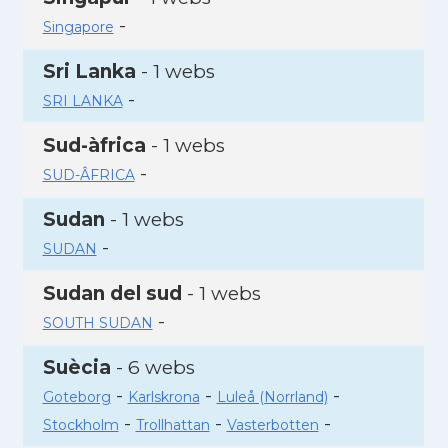
-
Singapore
Sri Lanka
- 1 webs
-
SRI LANKA
Sud-àfrica
- 1 webs
-
SUD-ÂFRICA
Sudan
- 1 webs
-
SUDAN
Sudan del sud
- 1 webs
-
SOUTH SUDAN
Suècia
- 6 webs
-
-
-
Goteborg
Karlskrona
Luleå (Norrland)
-
-
-
Stockholm
Trollhattan
Vasterbotten