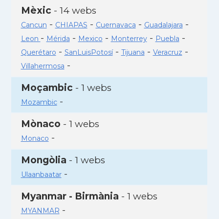
Mèxic
- 14 webs
-
-
-
-
Cancun
CHIAPAS
Cuernavaca
Guadalajara
-
-
-
-
-
Leon
Mérida
Mexico
Monterrey
Puebla
-
-
-
-
Querétaro
SanLuisPotosí
Tijuana
Veracruz
-
Villahermosa
Moçambic
- 1 webs
-
Mozambic
Mònaco
- 1 webs
-
Monaco
Mongòlia
- 1 webs
-
Ulaanbaatar
Myanmar - Birmània
- 1 webs
-
MYANMAR