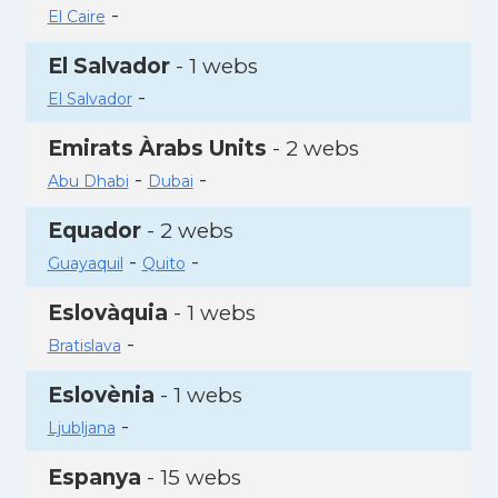
-
El Caire
El Salvador
- 1 webs
-
El Salvador
Emirats Àrabs Units
- 2 webs
-
-
Abu Dhabi
Dubai
Equador
- 2 webs
-
-
Guayaquil
Quito
Eslovàquia
- 1 webs
-
Bratislava
Eslovènia
- 1 webs
-
Ljubljana
Espanya
- 15 webs