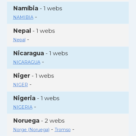
Namíbia
- 1 webs
-
NAMIBIA
Nepal
- 1 webs
-
Nepal
Nicaragua
- 1 webs
-
NICARAGUA
Niger
- 1 webs
-
NIGER
Nigeria
- 1 webs
-
NIGERIA
Noruega
- 2 webs
-
-
Norge (Noruega)
Tromso