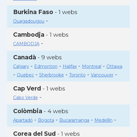
Burkina Faso
- 1 webs
-
Ouagadougou
Cambodja
- 1 webs
-
CAMBODJA
Canadà
- 9 webs
-
-
-
-
Calgary
Edmonton
Halifax
Montreal
Ottawa
-
-
-
-
-
Quebec
Sherbrooke
Toronto
Vancouver
Cap Verd
- 1 webs
-
Cabo Verde
Colòmbia
- 4 webs
-
-
-
-
Apartadó
Bogota
Bucaramanga
Medellín
Corea del Sud
- 1 webs