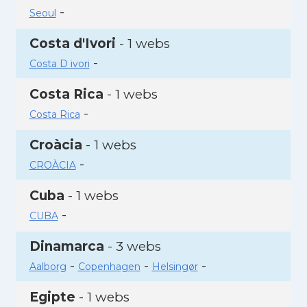
-
Seoul
Costa d'Ivori
- 1 webs
-
Costa D ivori
Costa Rica
- 1 webs
-
Costa Rica
Croàcia
- 1 webs
-
CROÀCIA
Cuba
- 1 webs
-
CUBA
Dinamarca
- 3 webs
-
-
-
Aalborg
Copenhagen
Helsingør
Egipte
- 1 webs