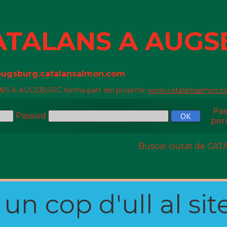
ATALANS A AUG
/augsburg.catalansalmon.com
S A AUGSBURG forma part del projecte
www.catalansalmon.
Pa
Passwd
per
Buscar ciutat de C
n cop d'ull al site