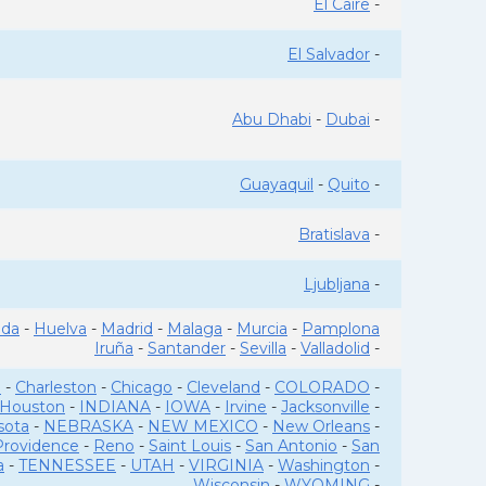
El Caire
-
El Salvador
-
Abu Dhabi
-
Dubai
-
Guayaquil
-
Quito
-
Bratislava
-
Ljubljana
-
ada
-
Huelva
-
Madrid
-
Malaga
-
Murcia
-
Pamplona
Iruña
-
Santander
-
Sevilla
-
Valladolid
-
o
-
Charleston
-
Chicago
-
Cleveland
-
COLORADO
-
Houston
-
INDIANA
-
IOWA
-
Irvine
-
Jacksonville
-
sota
-
NEBRASKA
-
NEW MEXICO
-
New Orleans
-
Providence
-
Reno
-
Saint Louis
-
San Antonio
-
San
a
-
TENNESSEE
-
UTAH
-
VIRGINIA
-
Washington
-
Wisconsin
-
WYOMING
-