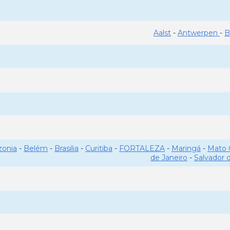
Aalst
-
Antwerpen
-
B
onia
-
Belém
-
Brasilia
-
Curitiba
-
FORTALEZA
-
Maringá
-
Mato 
de Janeiro
-
Salvador 