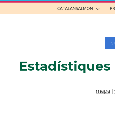
CATALANSALMON
P
S
Estadístiques
mapa
|