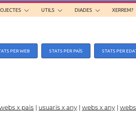
ROJECTES
UTILS
DIADES
XERREM?
TATS PER WEB
STATS PER PAÍS
STATS PER EDA
webs x pais
|
usuaris x any
|
webs x any
|
webs