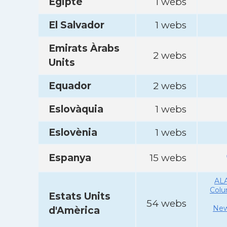
Egipte
1 webs
El Salvador
1 webs
Emirats Àrabs
2 webs
Units
Equador
2 webs
Eslovàquia
1 webs
Eslovènia
1 webs
Espanya
15 webs
AL
Col
Estats Units
54 webs
New
d'Amèrica