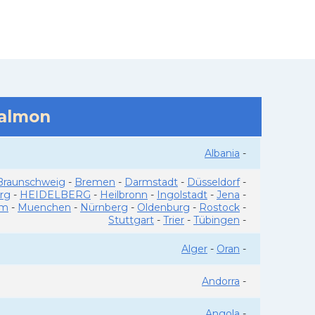
salmon
Albania
-
Braunschweig
-
Bremen
-
Darmstadt
-
Düsseldorf
-
rg
-
HEIDELBERG
-
Heilbronn
-
Ingolstadt
-
Jena
-
im
-
Muenchen
-
Nürnberg
-
Oldenburg
-
Rostock
-
Stuttgart
-
Trier
-
Tübingen
-
Alger
-
Oran
-
Andorra
-
Angola
-