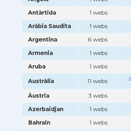
Antàrtida
1 webs
Aràbia Saudita
1 webs
Argentina
6 webs
Armenia
1 webs
Aruba
1 webs
A
Austràlia
11 webs
Àustria
3 webs
Azerbaidjan
1 webs
Bahrain
1 webs