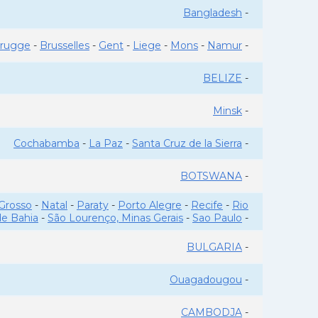
Bangladesh
-
rugge
-
Brusselles
-
Gent
-
Liege
-
Mons
-
Namur
-
BELIZE
-
Minsk
-
Cochabamba
-
La Paz
-
Santa Cruz de la Sierra
-
BOTSWANA
-
Grosso
-
Natal
-
Paraty
-
Porto Alegre
-
Recife
-
Rio
de Bahia
-
São Lourenço, Minas Gerais
-
Sao Paulo
-
BULGARIA
-
Ouagadougou
-
CAMBODJA
-