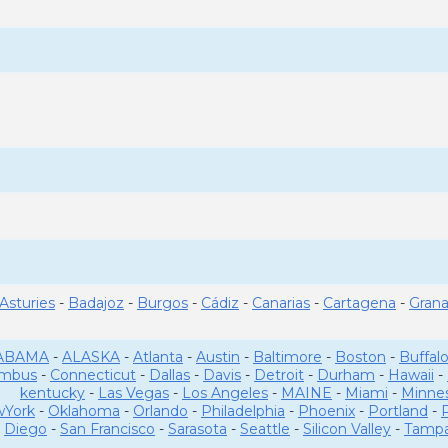
Asturies
-
Badajoz
-
Burgos
-
Cádiz
-
Canarias
-
Cartagena
-
Gran
ABAMA
-
ALASKA
-
Atlanta
-
Austin
-
Baltimore
-
Boston
-
Buffal
umbus
-
Connecticut
-
Dallas
-
Davis
-
Detroit
-
Durham
-
Hawaii
-
kentucky
-
Las Vegas
-
Los Angeles
-
MAINE
-
Miami
-
Minne
York
-
Oklahoma
-
Orlando
-
Philadelphia
-
Phoenix
-
Portland
-
Diego
-
San Francisco
-
Sarasota
-
Seattle
-
Silicon Valley
-
Tamp