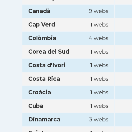
Canadà
9 webs
Cap Verd
1 webs
Colòmbia
4 webs
Corea del Sud
1 webs
Costa d'Ivori
1 webs
Costa Rica
1 webs
Croàcia
1 webs
Cuba
1 webs
Dinamarca
3 webs