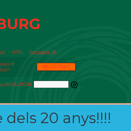
SBURG
com
- (479) -
Permalink (#)
ssword
REGISTRA'T
dut?
ATALANSALMON:
 dels 20 anys!!!!