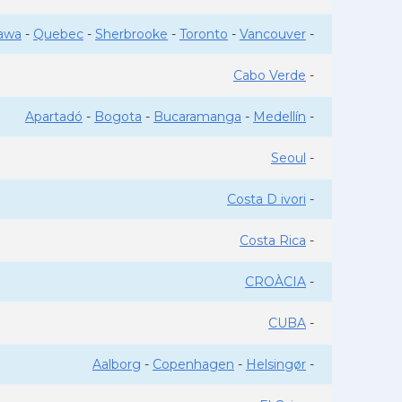
awa
-
Quebec
-
Sherbrooke
-
Toronto
-
Vancouver
-
Cabo Verde
-
Apartadó
-
Bogota
-
Bucaramanga
-
Medellín
-
Seoul
-
Costa D ivori
-
Costa Rica
-
CROÀCIA
-
CUBA
-
Aalborg
-
Copenhagen
-
Helsingør
-