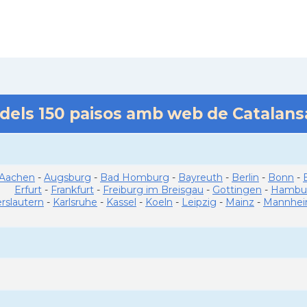
 dels
150
paisos amb web de Catalan
Aachen
-
Augsburg
-
Bad Homburg
-
Bayreuth
-
Berlin
-
Bonn
-
Erfurt
-
Frankfurt
-
Freiburg im Breisgau
-
Gottingen
-
Hambu
erslautern
-
Karlsruhe
-
Kassel
-
Koeln
-
Leipzig
-
Mainz
-
Mannhe