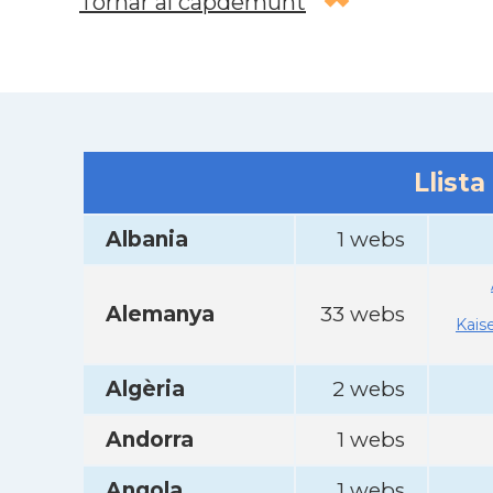
Tornar al capdemunt
Llista
Albania
1 webs
Alemanya
33 webs
Kais
Algèria
2 webs
Andorra
1 webs
Angola
1 webs