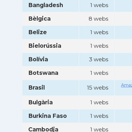
Bangladesh
1 webs
Bèlgica
8 webs
Belize
1 webs
Bielorússia
1 webs
Bolívia
3 webs
Botswana
1 webs
Amaz
Brasil
15 webs
Bulgària
1 webs
Burkina Faso
1 webs
Cambodja
1 webs