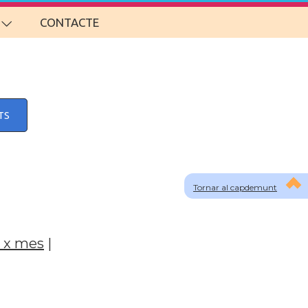
CONTACTE
TS
Tornar al capdemunt
 x mes
|