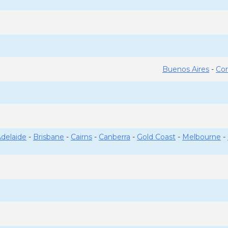
Buenos Aires
-
Co
delaide
-
Brisbane
-
Cairns
-
Canberra
-
Gold Coast
-
Melbourne
-