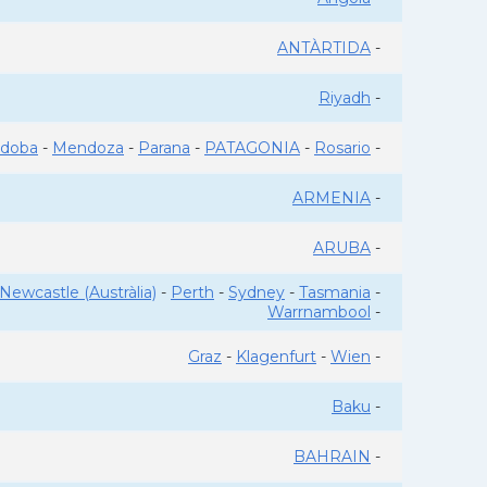
ANTÀRTIDA
-
Riyadh
-
rdoba
-
Mendoza
-
Parana
-
PATAGONIA
-
Rosario
-
ARMENIA
-
ARUBA
-
Newcastle (Austràlia)
-
Perth
-
Sydney
-
Tasmania
-
Warrnambool
-
Graz
-
Klagenfurt
-
Wien
-
Baku
-
BAHRAIN
-