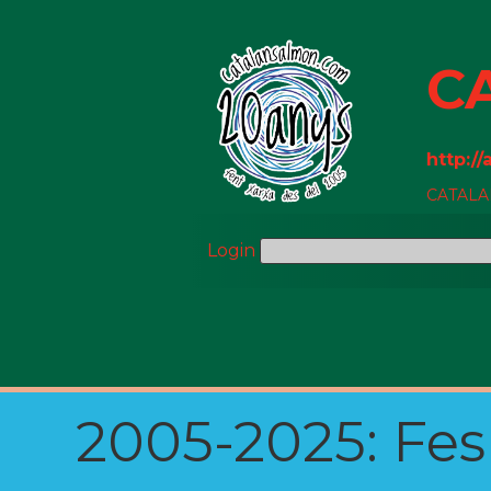
C
http:/
CATALAN
Login
2005-2025: Fes u