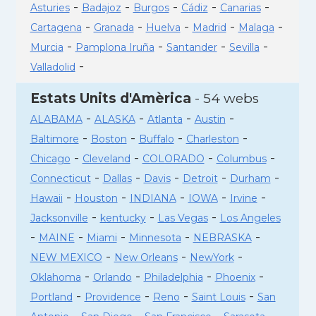
-
-
-
-
-
Asturies
Badajoz
Burgos
Cádiz
Canarias
-
-
-
-
-
Cartagena
Granada
Huelva
Madrid
Malaga
-
-
-
-
Murcia
Pamplona Iruña
Santander
Sevilla
-
Valladolid
Estats Units d'Amèrica
- 54 webs
-
-
-
-
ALABAMA
ALASKA
Atlanta
Austin
-
-
-
-
Baltimore
Boston
Buffalo
Charleston
-
-
-
-
Chicago
Cleveland
COLORADO
Columbus
-
-
-
-
-
Connecticut
Dallas
Davis
Detroit
Durham
-
-
-
-
-
Hawaii
Houston
INDIANA
IOWA
Irvine
-
-
-
Jacksonville
kentucky
Las Vegas
Los Angeles
-
-
-
-
-
MAINE
Miami
Minnesota
NEBRASKA
-
-
-
NEW MEXICO
New Orleans
NewYork
-
-
-
-
Oklahoma
Orlando
Philadelphia
Phoenix
-
-
-
-
Portland
Providence
Reno
Saint Louis
San
-
-
-
-