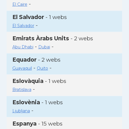
-
El Caire
El Salvador
- 1 webs
-
El Salvador
Emirats Àrabs Units
- 2 webs
-
-
Abu Dhabi
Dubai
Equador
- 2 webs
-
-
Guayaquil
Quito
Eslovàquia
- 1 webs
-
Bratislava
Eslovènia
- 1 webs
-
Ljubljana
Espanya
- 15 webs