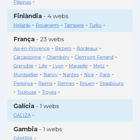
-
Pilipinas
Finlàndia
- 4 webs
-
-
-
-
Helsinki
Rovaniemi
Tampere
Turku
França
- 23 webs
-
-
-
Aix-en-Provence
Beziers
Bordeaux
-
-
-
Carcassonne
Chambéry
Clermont-Ferrand
-
-
-
-
-
Grenoble
Lille
Lyon
Marseille
Metz
-
-
-
-
-
Montpellier
Nancy
Nantes
Nice
Paris
-
-
-
-
Perpinya
Reims
Rennes
Rouen
Strasbourg
-
-
-
Toulouse
Troyes
Galícia
- 1 webs
-
GALIZA
Gambia
- 1 webs
-
GAMBIA