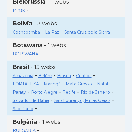
Bielorússia
- 1 webs
-
Minsk
Bolívia
- 3 webs
-
-
-
Cochabamba
La Paz
Santa Cruz de la Sierra
Botswana
- 1 webs
-
BOTSWANA
Brasil
- 15 webs
-
-
-
-
Amazonia
Belém
Brasilia
Curitiba
-
-
-
-
FORTALEZA
Maringá
Mato Grosso
Natal
-
-
-
-
Paraty
Porto Alegre
Recife
Rio de Janeiro
-
-
Salvador de Bahia
São Lourenço, Minas Gerais
-
Sao Paulo
Bulgària
- 1 webs
-
BULGARIA