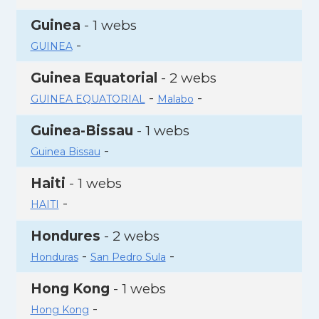
Guinea
- 1 webs
-
GUINEA
Guinea Equatorial
- 2 webs
-
-
GUINEA EQUATORIAL
Malabo
Guinea-Bissau
- 1 webs
-
Guinea Bissau
Haiti
- 1 webs
-
HAITI
Hondures
- 2 webs
-
-
Honduras
San Pedro Sula
Hong Kong
- 1 webs
-
Hong Kong