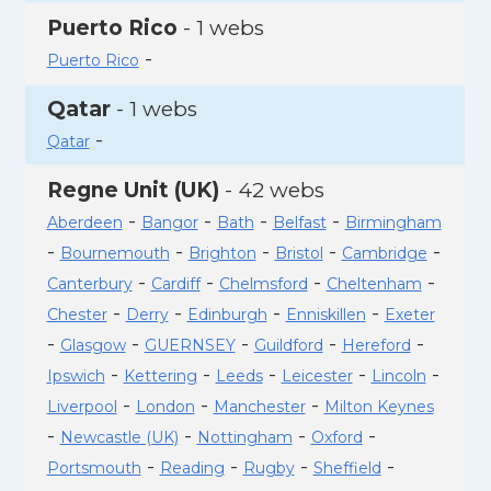
Puerto Rico
- 1 webs
-
Puerto Rico
Qatar
- 1 webs
-
Qatar
Regne Unit (UK)
- 42 webs
-
-
-
-
Aberdeen
Bangor
Bath
Belfast
Birmingham
-
-
-
-
-
Bournemouth
Brighton
Bristol
Cambridge
-
-
-
-
Canterbury
Cardiff
Chelmsford
Cheltenham
-
-
-
-
Chester
Derry
Edinburgh
Enniskillen
Exeter
-
-
-
-
-
Glasgow
GUERNSEY
Guildford
Hereford
-
-
-
-
-
Ipswich
Kettering
Leeds
Leicester
Lincoln
-
-
-
Liverpool
London
Manchester
Milton Keynes
-
-
-
-
Newcastle (UK)
Nottingham
Oxford
-
-
-
-
Portsmouth
Reading
Rugby
Sheffield