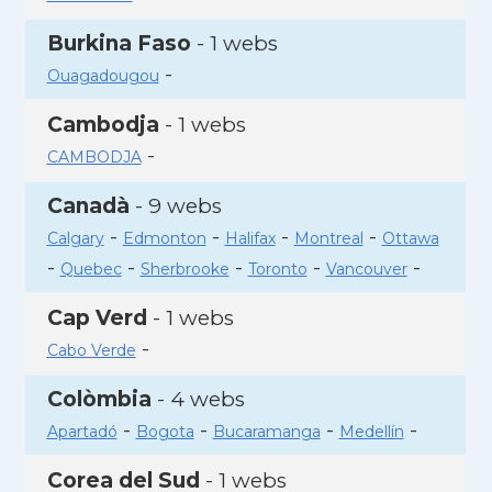
Burkina Faso
- 1 webs
-
Ouagadougou
Cambodja
- 1 webs
-
CAMBODJA
Canadà
- 9 webs
-
-
-
-
Calgary
Edmonton
Halifax
Montreal
Ottawa
-
-
-
-
-
Quebec
Sherbrooke
Toronto
Vancouver
Cap Verd
- 1 webs
-
Cabo Verde
Colòmbia
- 4 webs
-
-
-
-
Apartadó
Bogota
Bucaramanga
Medellín
Corea del Sud
- 1 webs