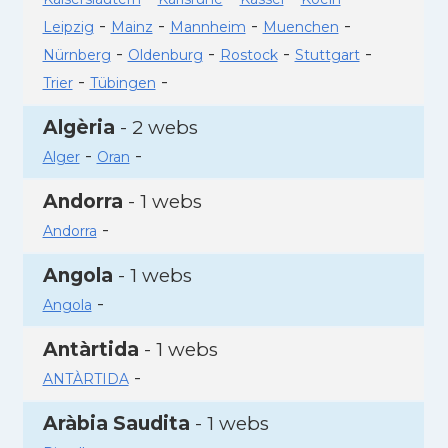
-
-
-
-
Leipzig
Mainz
Mannheim
Muenchen
-
-
-
-
Nürnberg
Oldenburg
Rostock
Stuttgart
-
-
Trier
Tübingen
Algèria
- 2 webs
-
-
Alger
Oran
Andorra
- 1 webs
-
Andorra
Angola
- 1 webs
-
Angola
Antàrtida
- 1 webs
-
ANTÀRTIDA
Aràbia Saudita
- 1 webs