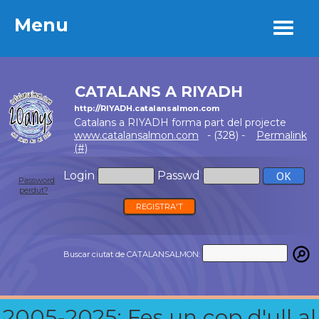
Menu
Menu
CATALANS A RIYADH
http://RIYADH.catalansalmon.com
Catalans a RIYADH forma part del projecte
www.catalansalmon.com
- (328) -
Permalink
(#)
Login
Passwd
Password
perdut?
REGISTRA'T
Buscar ciutat de CATALANSALMON:
2005-2025: Fes un cop d'ull al