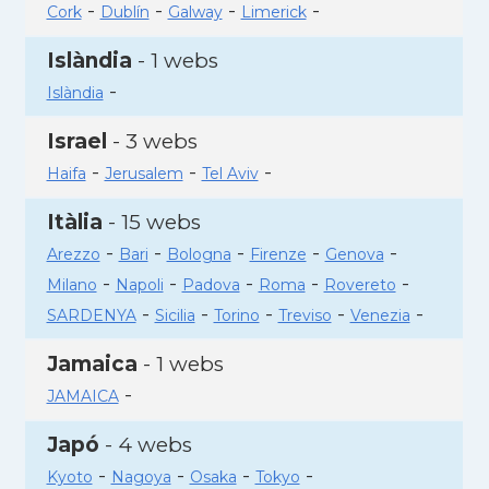
-
-
-
-
Cork
Dublín
Galway
Limerick
Islàndia
- 1 webs
-
Islàndia
Israel
- 3 webs
-
-
-
Haifa
Jerusalem
Tel Aviv
Itàlia
- 15 webs
-
-
-
-
-
Arezzo
Bari
Bologna
Firenze
Genova
-
-
-
-
-
Milano
Napoli
Padova
Roma
Rovereto
-
-
-
-
-
SARDENYA
Sicilia
Torino
Treviso
Venezia
Jamaica
- 1 webs
-
JAMAICA
Japó
- 4 webs
-
-
-
-
Kyoto
Nagoya
Osaka
Tokyo