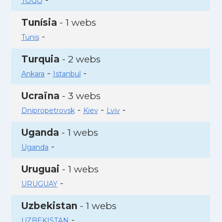
TOGO
Tunísia
- 1 webs
-
Tunis
Turquia
- 2 webs
-
-
Ankara
Istanbul
Ucraïna
- 3 webs
-
-
-
Dnipropetrovsk
Kiev
Lviv
Uganda
- 1 webs
-
Uganda
Uruguai
- 1 webs
-
URUGUAY
Uzbekistan
- 1 webs
-
UZBEKISTAN