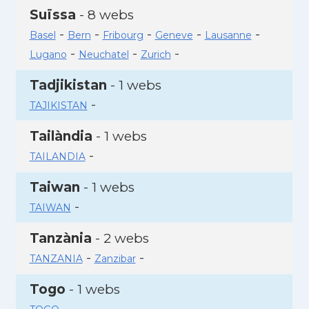
Suïssa
- 8 webs
-
-
-
-
-
Basel
Bern
Fribourg
Geneve
Lausanne
-
-
-
Lugano
Neuchatel
Zurich
Tadjikistan
- 1 webs
-
TAJIKISTAN
Tailàndia
- 1 webs
-
TAILANDIA
Taiwan
- 1 webs
-
TAIWAN
Tanzània
- 2 webs
-
-
TANZANIA
Zanzibar
Togo
- 1 webs
-