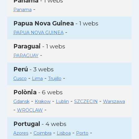
Panamà
- 1 webs
-
Panama
Papua Nova Guinea
- 1 webs
-
PAPUA NOVA GUINEA
Paraguai
- 1 webs
-
PARAGUAY
Perú
- 3 webs
-
-
-
Cusco
Lima
Trujillo
Polònia
- 6 webs
-
-
-
-
Gdansk
Krakow
Lublin
SZCZECIN
Warszawa
-
-
WROCLAW
Portugal
- 4 webs
-
-
-
-
Azores
Coimbra
Lisboa
Porto