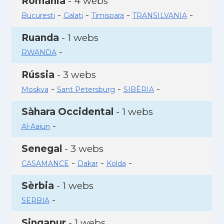
Romania
- 4 webs
-
-
-
-
Bucuresti
Galati
Timisoara
TRANSILVANIA
Ruanda
- 1 webs
-
RWANDA
Rússia
- 3 webs
-
-
-
Moskva
Sant Petersburg
SIBÈRIA
Sàhara Occidental
- 1 webs
-
Al-Aaiun
Senegal
- 3 webs
-
-
-
CASAMANCE
Dakar
Kolda
Sèrbia
- 1 webs
-
SERBIA
Singapur
- 1 webs