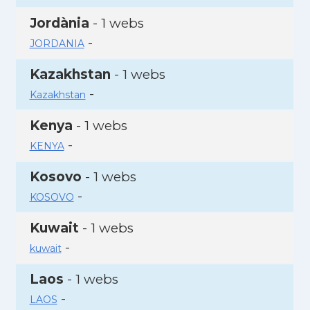
Jordània
- 1 webs
-
JORDANIA
Kazakhstan
- 1 webs
-
Kazakhstan
Kenya
- 1 webs
-
KENYA
Kosovo
- 1 webs
-
KOSOVO
Kuwait
- 1 webs
-
kuwait
Laos
- 1 webs
-
LAOS