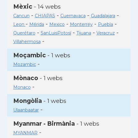
Mèxic
- 14 webs
-
-
-
-
Cancun
CHIAPAS
Cuernavaca
Guadalajara
-
-
-
-
-
Leon
Mérida
Mexico
Monterrey
Puebla
-
-
-
-
Querétaro
SanLuisPotosí
Tijuana
Veracruz
-
Villahermosa
Moçambic
- 1 webs
-
Mozambic
Mònaco
- 1 webs
-
Monaco
Mongòlia
- 1 webs
-
Ulaanbaatar
Myanmar - Birmània
- 1 webs
-
MYANMAR