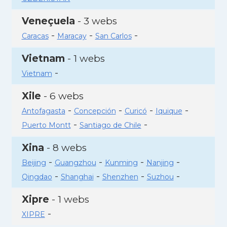
Veneçuela
- 3 webs
-
-
-
Caracas
Maracay
San Carlos
Vietnam
- 1 webs
-
Vietnam
Xile
- 6 webs
-
-
-
-
Antofagasta
Concepción
Curicó
Iquique
-
-
Puerto Montt
Santiago de Chile
Xina
- 8 webs
-
-
-
-
Beijing
Guangzhou
Kunming
Nanjing
-
-
-
-
Qingdao
Shanghai
Shenzhen
Suzhou
Xipre
- 1 webs
-
XIPRE