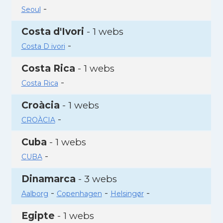
-
Seoul
Costa d'Ivori
- 1 webs
-
Costa D ivori
Costa Rica
- 1 webs
-
Costa Rica
Croàcia
- 1 webs
-
CROÀCIA
Cuba
- 1 webs
-
CUBA
Dinamarca
- 3 webs
-
-
-
Aalborg
Copenhagen
Helsingør
Egipte
- 1 webs