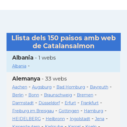
Llista dels
150
paisos amb web
de Catalansalmon
Albania
- 1 webs
-
Albania
Alemanya
- 33 webs
-
-
-
-
Aachen
Augsburg
Bad Homburg
Bayreuth
-
-
-
-
Berlin
Bonn
Braunschweig
Bremen
-
-
-
-
Darmstadt
Düsseldorf
Erfurt
Frankfurt
-
-
-
Freiburg im Breisgau
Gottingen
Hamburg
-
-
-
-
HEIDELBERG
Heilbronn
Ingolstadt
Jena
-
-
-
-
Kaiserslautern
Karlsruhe
Kassel
Koeln