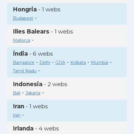
Hongria
- 1 webs
-
Budapest
Illes Balears
- 1 webs
-
Mallorca
Índia
- 6 webs
-
-
-
-
-
Bangalore
Delhi
GOA
Kolkata
Mumbai
-
Tamil Nadu
Indonesia
- 2 webs
-
-
Bali
Jakarta
Iran
- 1 webs
-
Iran
Irlanda
- 4 webs