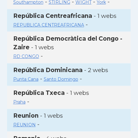
-
-
-
-
Southampton
STIRLING
WIGHT
York
República Centreafricana
- 1 webs
-
REPUBLICA CENTREAFRICANA
República Democràtica del Congo -
Zaire
- 1 webs
-
RD CONGO
República Dominicana
- 2 webs
-
-
Punta Cana
Santo Domingo
República Txeca
- 1 webs
-
Praha
Reunion
- 1 webs
-
REUNION