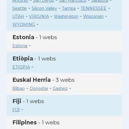
Antonio
San Diego
San Francisco
Sarasota
-
-
-
-
Seattle
Silicon Valley
Tampa
TENNESSEE
-
-
-
-
UTAH
VIRGINIA
Washington
Wisconsin
-
WYOMING
Estonia
- 1 webs
-
Estònia
Etiòpia
- 1 webs
-
ETIOPIA
Euskal Herria
- 3 webs
-
-
-
Bilbao
Donostia
Gasteiz
Fiji
- 1 webs
-
FIJI
Filipines
- 1 webs