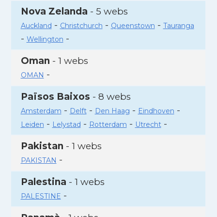
Nova Zelanda
- 5 webs
-
-
-
Auckland
Christchurch
Queenstown
Tauranga
-
-
Wellington
Oman
- 1 webs
-
OMAN
Països Baixos
- 8 webs
-
-
-
-
Amsterdam
Delft
Den Haag
Eindhoven
-
-
-
-
Leiden
Lelystad
Rotterdam
Utrecht
Pakistan
- 1 webs
-
PAKISTAN
Palestina
- 1 webs
-
PALESTINE