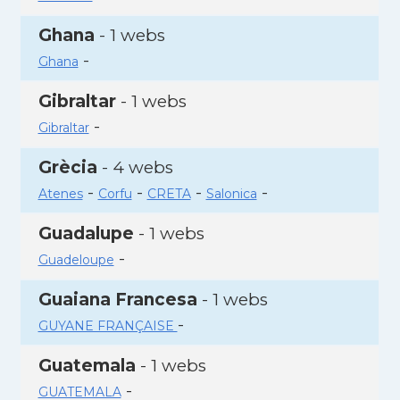
Ghana
- 1 webs
-
Ghana
Gibraltar
- 1 webs
-
Gibraltar
Grècia
- 4 webs
-
-
-
-
Atenes
Corfu
CRETA
Salonica
Guadalupe
- 1 webs
-
Guadeloupe
Guaiana Francesa
- 1 webs
-
GUYANE FRANÇAISE
Guatemala
- 1 webs
-
GUATEMALA