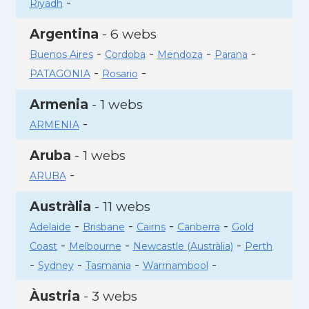
-
Riyadh
Argentina
- 6 webs
-
-
-
-
Buenos Aires
Cordoba
Mendoza
Parana
-
-
PATAGONIA
Rosario
Armenia
- 1 webs
-
ARMENIA
Aruba
- 1 webs
-
ARUBA
Austràlia
- 11 webs
-
-
-
-
Adelaide
Brisbane
Cairns
Canberra
Gold
-
-
-
Coast
Melbourne
Newcastle (Austràlia)
Perth
-
-
-
-
Sydney
Tasmania
Warrnambool
Àustria
- 3 webs