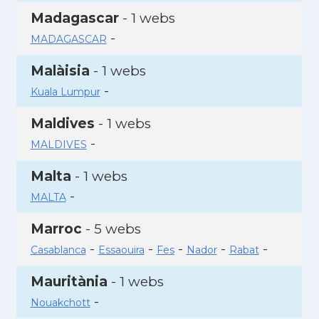
Madagascar
- 1 webs
-
MADAGASCAR
Malàisia
- 1 webs
-
Kuala Lumpur
Maldives
- 1 webs
-
MALDIVES
Malta
- 1 webs
-
MALTA
Marroc
- 5 webs
-
-
-
-
-
Casablanca
Essaouira
Fes
Nador
Rabat
Mauritània
- 1 webs
-
Nouakchott