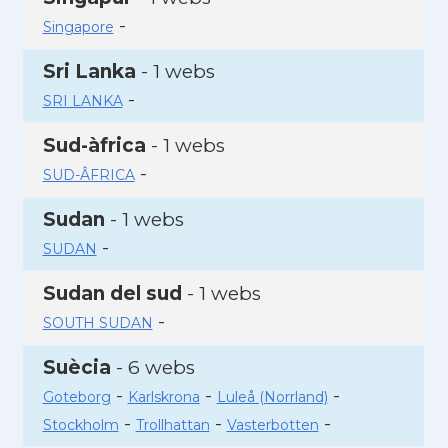
-
Singapore
Sri Lanka
- 1 webs
-
SRI LANKA
Sud-àfrica
- 1 webs
-
SUD-ÂFRICA
Sudan
- 1 webs
-
SUDAN
Sudan del sud
- 1 webs
-
SOUTH SUDAN
Suècia
- 6 webs
-
-
-
Goteborg
Karlskrona
Luleå (Norrland)
-
-
-
Stockholm
Trollhattan
Vasterbotten