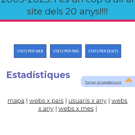
site dels 20 anys!!!!
STATS PER WEB
STATS PER PAÍS
STATS PER EDATS
Estadístiques
Tornar al capdemunt
mapa
|
webs x pais
|
usuaris x any
|
webs
x any
|
webs x mes
|