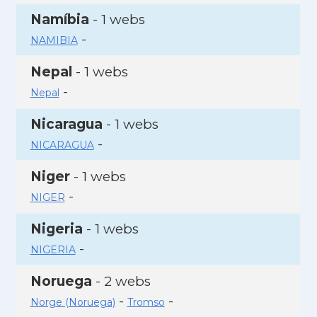
Namíbia
- 1 webs
-
NAMIBIA
Nepal
- 1 webs
-
Nepal
Nicaragua
- 1 webs
-
NICARAGUA
Niger
- 1 webs
-
NIGER
Nigeria
- 1 webs
-
NIGERIA
Noruega
- 2 webs
-
-
Norge (Noruega)
Tromso