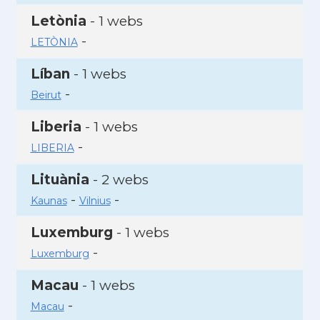
Letònia
- 1 webs
-
LETÒNIA
Líban
- 1 webs
-
Beirut
Liberia
- 1 webs
-
LIBERIA
Lituània
- 2 webs
-
-
Kaunas
Vilnius
Luxemburg
- 1 webs
-
Luxemburg
Macau
- 1 webs
-
Macau