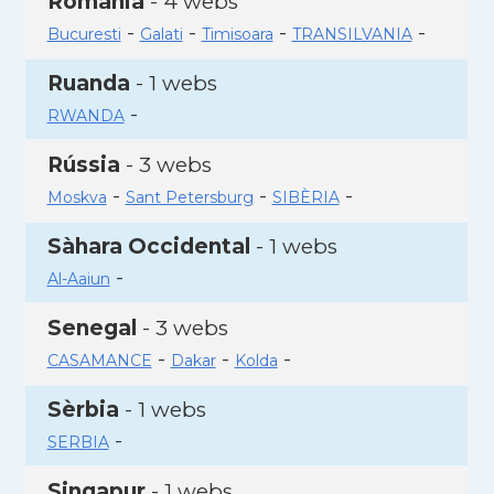
Romania
- 4 webs
-
-
-
-
Bucuresti
Galati
Timisoara
TRANSILVANIA
Ruanda
- 1 webs
-
RWANDA
Rússia
- 3 webs
-
-
-
Moskva
Sant Petersburg
SIBÈRIA
Sàhara Occidental
- 1 webs
-
Al-Aaiun
Senegal
- 3 webs
-
-
-
CASAMANCE
Dakar
Kolda
Sèrbia
- 1 webs
-
SERBIA
Singapur
- 1 webs