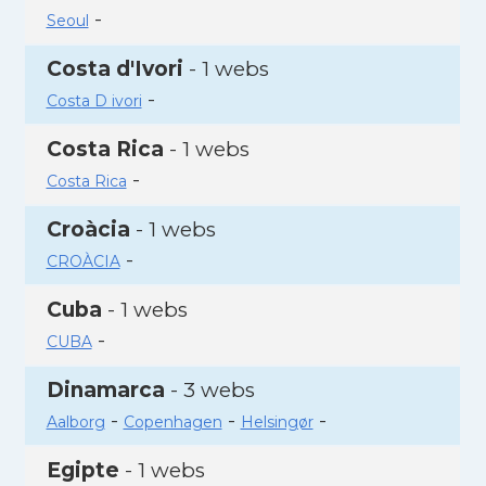
-
Seoul
Costa d'Ivori
- 1 webs
-
Costa D ivori
Costa Rica
- 1 webs
-
Costa Rica
Croàcia
- 1 webs
-
CROÀCIA
Cuba
- 1 webs
-
CUBA
Dinamarca
- 3 webs
-
-
-
Aalborg
Copenhagen
Helsingør
Egipte
- 1 webs