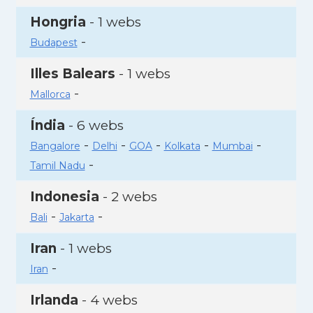
Hongria
- 1 webs
-
Budapest
Illes Balears
- 1 webs
-
Mallorca
Índia
- 6 webs
-
-
-
-
-
Bangalore
Delhi
GOA
Kolkata
Mumbai
-
Tamil Nadu
Indonesia
- 2 webs
-
-
Bali
Jakarta
Iran
- 1 webs
-
Iran
Irlanda
- 4 webs