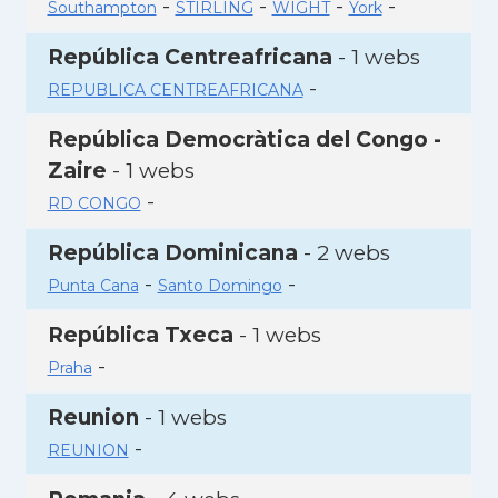
-
-
-
-
Southampton
STIRLING
WIGHT
York
República Centreafricana
- 1 webs
-
REPUBLICA CENTREAFRICANA
República Democràtica del Congo -
Zaire
- 1 webs
-
RD CONGO
República Dominicana
- 2 webs
-
-
Punta Cana
Santo Domingo
República Txeca
- 1 webs
-
Praha
Reunion
- 1 webs
-
REUNION