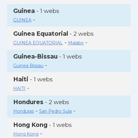
Guinea
- 1 webs
-
GUINEA
Guinea Equatorial
- 2 webs
-
-
GUINEA EQUATORIAL
Malabo
Guinea-Bissau
- 1 webs
-
Guinea Bissau
Haiti
- 1 webs
-
HAITI
Hondures
- 2 webs
-
-
Honduras
San Pedro Sula
Hong Kong
- 1 webs
-
Hong Kong