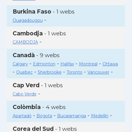
Burkina Faso
- 1 webs
-
Ouagadougou
Cambodja
- 1 webs
-
CAMBODJA
Canadà
- 9 webs
-
-
-
-
Calgary
Edmonton
Halifax
Montreal
Ottawa
-
-
-
-
-
Quebec
Sherbrooke
Toronto
Vancouver
Cap Verd
- 1 webs
-
Cabo Verde
Colòmbia
- 4 webs
-
-
-
-
Apartadó
Bogota
Bucaramanga
Medellín
Corea del Sud
- 1 webs