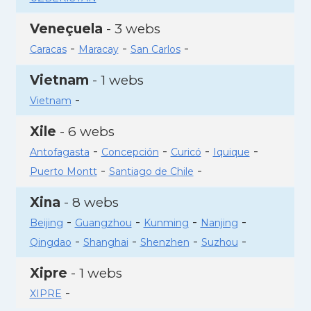
Veneçuela
- 3 webs
-
-
-
Caracas
Maracay
San Carlos
Vietnam
- 1 webs
-
Vietnam
Xile
- 6 webs
-
-
-
-
Antofagasta
Concepción
Curicó
Iquique
-
-
Puerto Montt
Santiago de Chile
Xina
- 8 webs
-
-
-
-
Beijing
Guangzhou
Kunming
Nanjing
-
-
-
-
Qingdao
Shanghai
Shenzhen
Suzhou
Xipre
- 1 webs
-
XIPRE