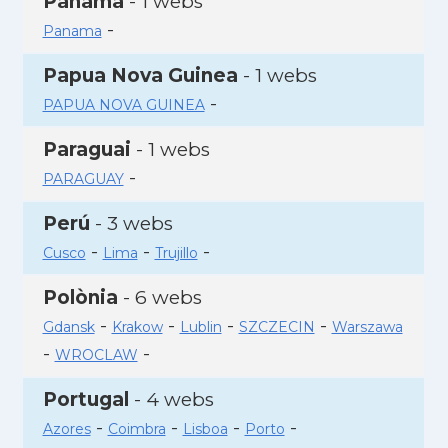
Panamà
- 1 webs
-
Panama
Papua Nova Guinea
- 1 webs
-
PAPUA NOVA GUINEA
Paraguai
- 1 webs
-
PARAGUAY
Perú
- 3 webs
-
-
-
Cusco
Lima
Trujillo
Polònia
- 6 webs
-
-
-
-
Gdansk
Krakow
Lublin
SZCZECIN
Warszawa
-
-
WROCLAW
Portugal
- 4 webs
-
-
-
-
Azores
Coimbra
Lisboa
Porto