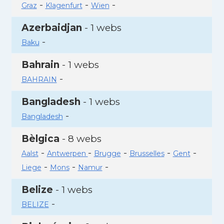
-
-
-
Graz
Klagenfurt
Wien
Azerbaidjan
- 1 webs
-
Baku
Bahrain
- 1 webs
-
BAHRAIN
Bangladesh
- 1 webs
-
Bangladesh
Bèlgica
- 8 webs
-
-
-
-
-
Aalst
Antwerpen
Brugge
Brusselles
Gent
-
-
-
Liege
Mons
Namur
Belize
- 1 webs
-
BELIZE