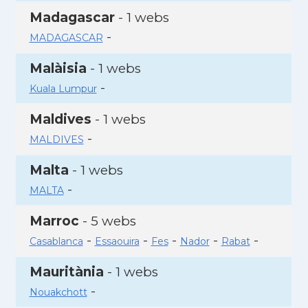
Madagascar
- 1 webs
-
MADAGASCAR
Malàisia
- 1 webs
-
Kuala Lumpur
Maldives
- 1 webs
-
MALDIVES
Malta
- 1 webs
-
MALTA
Marroc
- 5 webs
-
-
-
-
-
Casablanca
Essaouira
Fes
Nador
Rabat
Mauritània
- 1 webs
-
Nouakchott