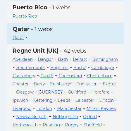
Puerto Rico
- 1 webs
-
Puerto Rico
Qatar
- 1 webs
-
Qatar
Regne Unit (UK)
- 42 webs
-
-
-
-
Aberdeen
Bangor
Bath
Belfast
Birmingham
-
-
-
-
-
Bournemouth
Brighton
Bristol
Cambridge
-
-
-
-
Canterbury
Cardiff
Chelmsford
Cheltenham
-
-
-
-
Chester
Derry
Edinburgh
Enniskillen
Exeter
-
-
-
-
-
Glasgow
GUERNSEY
Guildford
Hereford
-
-
-
-
-
Ipswich
Kettering
Leeds
Leicester
Lincoln
-
-
-
Liverpool
London
Manchester
Milton Keynes
-
-
-
-
Newcastle (UK)
Nottingham
Oxford
-
-
-
-
Portsmouth
Reading
Rugby
Sheffield