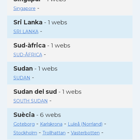
-
Singapore
Sri Lanka
- 1 webs
-
SRI LANKA
Sud-àfrica
- 1 webs
-
SUD-ÂFRICA
Sudan
- 1 webs
-
SUDAN
Sudan del sud
- 1 webs
-
SOUTH SUDAN
Suècia
- 6 webs
-
-
-
Goteborg
Karlskrona
Luleå (Norrland)
-
-
-
Stockholm
Trollhattan
Vasterbotten