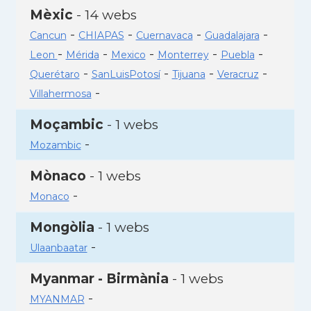
Mèxic
- 14 webs
-
-
-
-
Cancun
CHIAPAS
Cuernavaca
Guadalajara
-
-
-
-
-
Leon
Mérida
Mexico
Monterrey
Puebla
-
-
-
-
Querétaro
SanLuisPotosí
Tijuana
Veracruz
-
Villahermosa
Moçambic
- 1 webs
-
Mozambic
Mònaco
- 1 webs
-
Monaco
Mongòlia
- 1 webs
-
Ulaanbaatar
Myanmar - Birmània
- 1 webs
-
MYANMAR