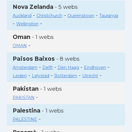
Nova Zelanda
- 5 webs
-
-
-
Auckland
Christchurch
Queenstown
Tauranga
-
-
Wellington
Oman
- 1 webs
-
OMAN
Països Baixos
- 8 webs
-
-
-
-
Amsterdam
Delft
Den Haag
Eindhoven
-
-
-
-
Leiden
Lelystad
Rotterdam
Utrecht
Pakistan
- 1 webs
-
PAKISTAN
Palestina
- 1 webs
-
PALESTINE