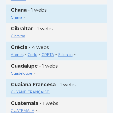
Ghana
- 1 webs
-
Ghana
Gibraltar
- 1 webs
-
Gibraltar
Grècia
- 4 webs
-
-
-
-
Atenes
Corfu
CRETA
Salonica
Guadalupe
- 1 webs
-
Guadeloupe
Guaiana Francesa
- 1 webs
-
GUYANE FRANÇAISE
Guatemala
- 1 webs
-
GUATEMALA