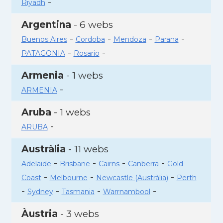
-
Riyadh
Argentina
- 6 webs
-
-
-
-
Buenos Aires
Cordoba
Mendoza
Parana
-
-
PATAGONIA
Rosario
Armenia
- 1 webs
-
ARMENIA
Aruba
- 1 webs
-
ARUBA
Austràlia
- 11 webs
-
-
-
-
Adelaide
Brisbane
Cairns
Canberra
Gold
-
-
-
Coast
Melbourne
Newcastle (Austràlia)
Perth
-
-
-
-
Sydney
Tasmania
Warrnambool
Àustria
- 3 webs