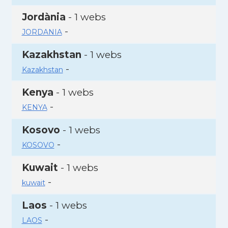
Jordània
- 1 webs
-
JORDANIA
Kazakhstan
- 1 webs
-
Kazakhstan
Kenya
- 1 webs
-
KENYA
Kosovo
- 1 webs
-
KOSOVO
Kuwait
- 1 webs
-
kuwait
Laos
- 1 webs
-
LAOS