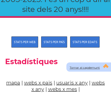
site dels 20 anys!!!!
STATS PER WEB
STATS PER PAÍS
STATS PER EDATS
Estadístiques
Tornar al capdemunt
mapa
|
webs x pais
|
usuaris x any
|
webs
x any
|
webs x mes
|