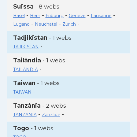
Suïssa
- 8 webs
-
-
-
-
-
Basel
Bern
Fribourg
Geneve
Lausanne
-
-
-
Lugano
Neuchatel
Zurich
Tadjikistan
- 1 webs
-
TAJIKISTAN
Tailàndia
- 1 webs
-
TAILANDIA
Taiwan
- 1 webs
-
TAIWAN
Tanzània
- 2 webs
-
-
TANZANIA
Zanzibar
Togo
- 1 webs
-