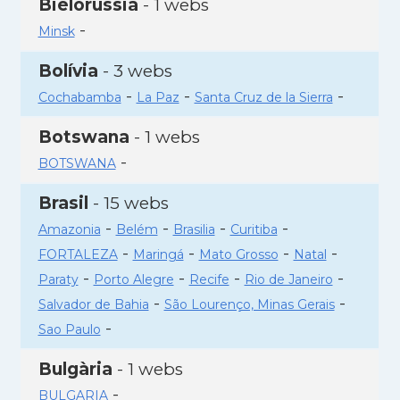
Bielorússia
- 1 webs
-
Minsk
Bolívia
- 3 webs
-
-
-
Cochabamba
La Paz
Santa Cruz de la Sierra
Botswana
- 1 webs
-
BOTSWANA
Brasil
- 15 webs
-
-
-
-
Amazonia
Belém
Brasilia
Curitiba
-
-
-
-
FORTALEZA
Maringá
Mato Grosso
Natal
-
-
-
-
Paraty
Porto Alegre
Recife
Rio de Janeiro
-
-
Salvador de Bahia
São Lourenço, Minas Gerais
-
Sao Paulo
Bulgària
- 1 webs
-
BULGARIA