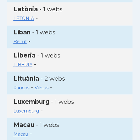
Letònia
- 1 webs
-
LETÒNIA
Líban
- 1 webs
-
Beirut
Liberia
- 1 webs
-
LIBERIA
Lituània
- 2 webs
-
-
Kaunas
Vilnius
Luxemburg
- 1 webs
-
Luxemburg
Macau
- 1 webs
-
Macau