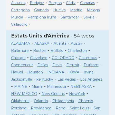
-
-
-
-
-
Asturies
Badajoz
Burgos
Cádiz
Canarias
-
-
-
-
-
Cartagena
Granada
Huelva
Madrid
Malaga
-
-
-
-
Murcia
Pamplona Iruña
Santander
Sevilla
-
Valladolid
Estats Units d'Amèrica
- 54 webs
-
-
-
-
ALABAMA
ALASKA
Atlanta
Austin
-
-
-
-
Baltimore
Boston
Buffalo
Charleston
-
-
-
-
Chicago
Cleveland
COLORADO
Columbus
-
-
-
-
-
Connecticut
Dallas
Davis
Detroit
Durham
-
-
-
-
-
Hawaii
Houston
INDIANA
IOWA
Irvine
-
-
-
Jacksonville
kentucky
Las Vegas
Los Angeles
-
-
-
-
-
MAINE
Miami
Minnesota
NEBRASKA
-
-
-
NEW MEXICO
New Orleans
NewYork
-
-
-
-
Oklahoma
Orlando
Philadelphia
Phoenix
-
-
-
-
Portland
Providence
Reno
Saint Louis
San
-
-
-
-