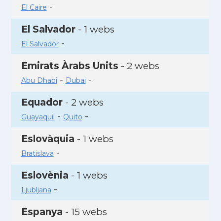
-
El Caire
El Salvador
- 1 webs
-
El Salvador
Emirats Àrabs Units
- 2 webs
-
-
Abu Dhabi
Dubai
Equador
- 2 webs
-
-
Guayaquil
Quito
Eslovàquia
- 1 webs
-
Bratislava
Eslovènia
- 1 webs
-
Ljubljana
Espanya
- 15 webs