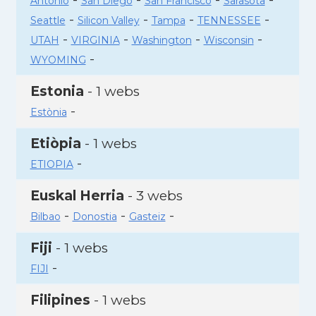
Antonio
San Diego
San Francisco
Sarasota
-
-
-
-
Seattle
Silicon Valley
Tampa
TENNESSEE
-
-
-
-
UTAH
VIRGINIA
Washington
Wisconsin
-
WYOMING
Estonia
- 1 webs
-
Estònia
Etiòpia
- 1 webs
-
ETIOPIA
Euskal Herria
- 3 webs
-
-
-
Bilbao
Donostia
Gasteiz
Fiji
- 1 webs
-
FIJI
Filipines
- 1 webs