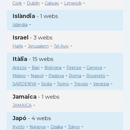
-
-
-
-
Cork
Dublín
Galway
Limerick
Islàndia
- 1 webs
-
Islàndia
Israel
- 3 webs
-
-
-
Haifa
Jerusalem
Tel Aviv
Itàlia
- 15 webs
-
-
-
-
-
Arezzo
Bari
Bologna
Firenze
Genova
-
-
-
-
-
Milano
Napoli
Padova
Roma
Rovereto
-
-
-
-
-
SARDENYA
Sicilia
Torino
Treviso
Venezia
Jamaica
- 1 webs
-
JAMAICA
Japó
- 4 webs
-
-
-
-
Kyoto
Nagoya
Osaka
Tokyo