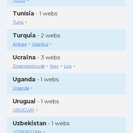
TOGO
Tunísia
- 1 webs
-
Tunis
Turquia
- 2 webs
-
-
Ankara
Istanbul
Ucraïna
- 3 webs
-
-
-
Dnipropetrovsk
Kiev
Lviv
Uganda
- 1 webs
-
Uganda
Uruguai
- 1 webs
-
URUGUAY
Uzbekistan
- 1 webs
-
UZBEKISTAN