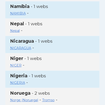
Namíbia
- 1 webs
-
NAMIBIA
Nepal
- 1 webs
-
Nepal
Nicaragua
- 1 webs
-
NICARAGUA
Niger
- 1 webs
-
NIGER
Nigeria
- 1 webs
-
NIGERIA
Noruega
- 2 webs
-
-
Norge (Noruega)
Tromso