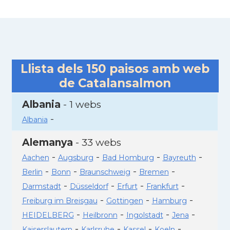
Llista dels
150
paisos amb web
de Catalansalmon
Albania
- 1 webs
-
Albania
Alemanya
- 33 webs
-
-
-
-
Aachen
Augsburg
Bad Homburg
Bayreuth
-
-
-
-
Berlin
Bonn
Braunschweig
Bremen
-
-
-
-
Darmstadt
Düsseldorf
Erfurt
Frankfurt
-
-
-
Freiburg im Breisgau
Gottingen
Hamburg
-
-
-
-
HEIDELBERG
Heilbronn
Ingolstadt
Jena
-
-
-
-
Kaiserslautern
Karlsruhe
Kassel
Koeln