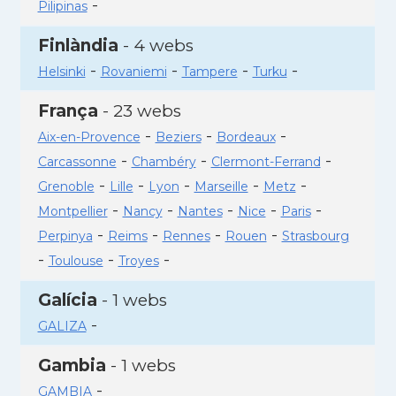
-
Pilipinas
Finlàndia
- 4 webs
-
-
-
-
Helsinki
Rovaniemi
Tampere
Turku
França
- 23 webs
-
-
-
Aix-en-Provence
Beziers
Bordeaux
-
-
-
Carcassonne
Chambéry
Clermont-Ferrand
-
-
-
-
-
Grenoble
Lille
Lyon
Marseille
Metz
-
-
-
-
-
Montpellier
Nancy
Nantes
Nice
Paris
-
-
-
-
Perpinya
Reims
Rennes
Rouen
Strasbourg
-
-
-
Toulouse
Troyes
Galícia
- 1 webs
-
GALIZA
Gambia
- 1 webs
-
GAMBIA