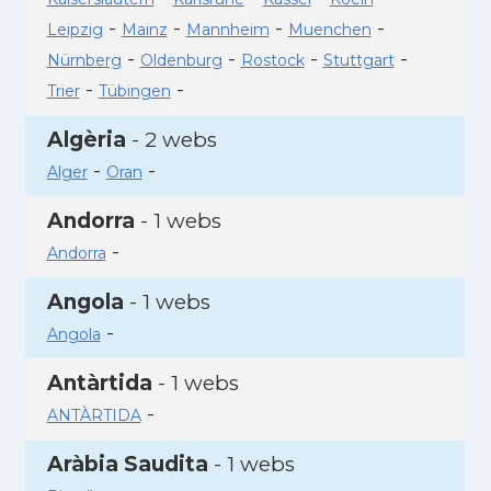
-
-
-
-
Leipzig
Mainz
Mannheim
Muenchen
-
-
-
-
Nürnberg
Oldenburg
Rostock
Stuttgart
-
-
Trier
Tübingen
Algèria
- 2 webs
-
-
Alger
Oran
Andorra
- 1 webs
-
Andorra
Angola
- 1 webs
-
Angola
Antàrtida
- 1 webs
-
ANTÀRTIDA
Aràbia Saudita
- 1 webs