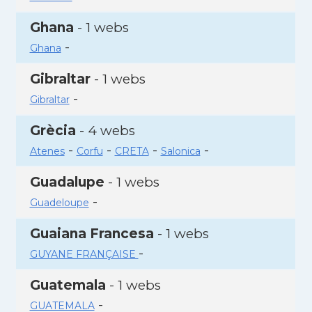
Ghana
- 1 webs
-
Ghana
Gibraltar
- 1 webs
-
Gibraltar
Grècia
- 4 webs
-
-
-
-
Atenes
Corfu
CRETA
Salonica
Guadalupe
- 1 webs
-
Guadeloupe
Guaiana Francesa
- 1 webs
-
GUYANE FRANÇAISE
Guatemala
- 1 webs
-
GUATEMALA