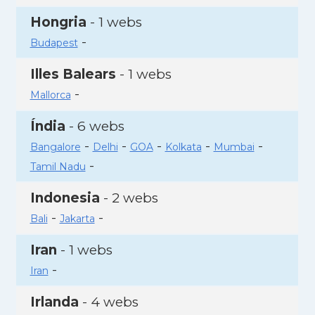
Hongria
- 1 webs
-
Budapest
Illes Balears
- 1 webs
-
Mallorca
Índia
- 6 webs
-
-
-
-
-
Bangalore
Delhi
GOA
Kolkata
Mumbai
-
Tamil Nadu
Indonesia
- 2 webs
-
-
Bali
Jakarta
Iran
- 1 webs
-
Iran
Irlanda
- 4 webs