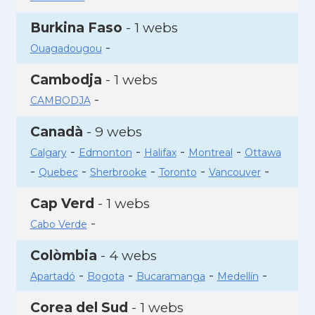
Burkina Faso
- 1 webs
-
Ouagadougou
Cambodja
- 1 webs
-
CAMBODJA
Canadà
- 9 webs
-
-
-
-
Calgary
Edmonton
Halifax
Montreal
Ottawa
-
-
-
-
-
Quebec
Sherbrooke
Toronto
Vancouver
Cap Verd
- 1 webs
-
Cabo Verde
Colòmbia
- 4 webs
-
-
-
-
Apartadó
Bogota
Bucaramanga
Medellín
Corea del Sud
- 1 webs