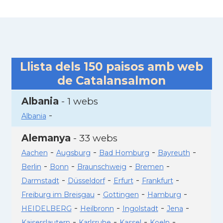
Llista dels
150
paisos amb web
de Catalansalmon
Albania
- 1 webs
-
Albania
Alemanya
- 33 webs
-
-
-
-
Aachen
Augsburg
Bad Homburg
Bayreuth
-
-
-
-
Berlin
Bonn
Braunschweig
Bremen
-
-
-
-
Darmstadt
Düsseldorf
Erfurt
Frankfurt
-
-
-
Freiburg im Breisgau
Gottingen
Hamburg
-
-
-
-
HEIDELBERG
Heilbronn
Ingolstadt
Jena
-
-
-
-
Kaiserslautern
Karlsruhe
Kassel
Koeln