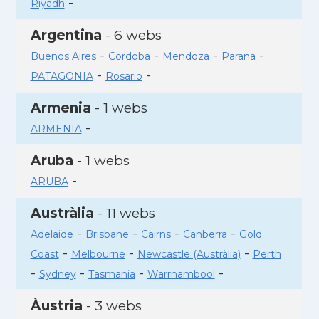
-
Riyadh
Argentina
- 6 webs
-
-
-
-
Buenos Aires
Cordoba
Mendoza
Parana
-
-
PATAGONIA
Rosario
Armenia
- 1 webs
-
ARMENIA
Aruba
- 1 webs
-
ARUBA
Austràlia
- 11 webs
-
-
-
-
Adelaide
Brisbane
Cairns
Canberra
Gold
-
-
-
Coast
Melbourne
Newcastle (Austràlia)
Perth
-
-
-
-
Sydney
Tasmania
Warrnambool
Àustria
- 3 webs