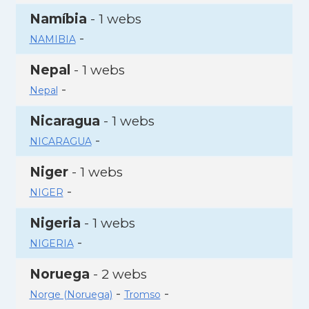
Namíbia
- 1 webs
-
NAMIBIA
Nepal
- 1 webs
-
Nepal
Nicaragua
- 1 webs
-
NICARAGUA
Niger
- 1 webs
-
NIGER
Nigeria
- 1 webs
-
NIGERIA
Noruega
- 2 webs
-
-
Norge (Noruega)
Tromso