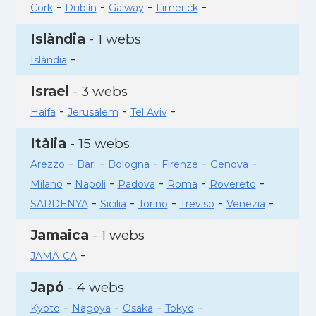
-
-
-
-
Cork
Dublín
Galway
Limerick
Islàndia
- 1 webs
-
Islàndia
Israel
- 3 webs
-
-
-
Haifa
Jerusalem
Tel Aviv
Itàlia
- 15 webs
-
-
-
-
-
Arezzo
Bari
Bologna
Firenze
Genova
-
-
-
-
-
Milano
Napoli
Padova
Roma
Rovereto
-
-
-
-
-
SARDENYA
Sicilia
Torino
Treviso
Venezia
Jamaica
- 1 webs
-
JAMAICA
Japó
- 4 webs
-
-
-
-
Kyoto
Nagoya
Osaka
Tokyo