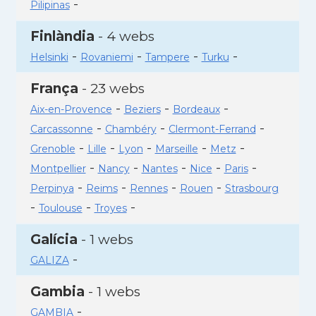
-
Pilipinas
Finlàndia
- 4 webs
-
-
-
-
Helsinki
Rovaniemi
Tampere
Turku
França
- 23 webs
-
-
-
Aix-en-Provence
Beziers
Bordeaux
-
-
-
Carcassonne
Chambéry
Clermont-Ferrand
-
-
-
-
-
Grenoble
Lille
Lyon
Marseille
Metz
-
-
-
-
-
Montpellier
Nancy
Nantes
Nice
Paris
-
-
-
-
Perpinya
Reims
Rennes
Rouen
Strasbourg
-
-
-
Toulouse
Troyes
Galícia
- 1 webs
-
GALIZA
Gambia
- 1 webs
-
GAMBIA