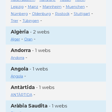
-
-
-
-
Leipzig
Mainz
Mannheim
Muenchen
-
-
-
-
Nürnberg
Oldenburg
Rostock
Stuttgart
-
-
Trier
Tübingen
Algèria
- 2 webs
-
-
Alger
Oran
Andorra
- 1 webs
-
Andorra
Angola
- 1 webs
-
Angola
Antàrtida
- 1 webs
-
ANTÀRTIDA
Aràbia Saudita
- 1 webs