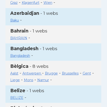
-
-
-
Graz
Klagenfurt
Wien
Azerbaidjan
- 1 webs
-
Baku
Bahrain
- 1 webs
-
BAHRAIN
Bangladesh
- 1 webs
-
Bangladesh
Bèlgica
- 8 webs
-
-
-
-
-
Aalst
Antwerpen
Brugge
Brusselles
Gent
-
-
-
Liege
Mons
Namur
Belize
- 1 webs
-
BELIZE