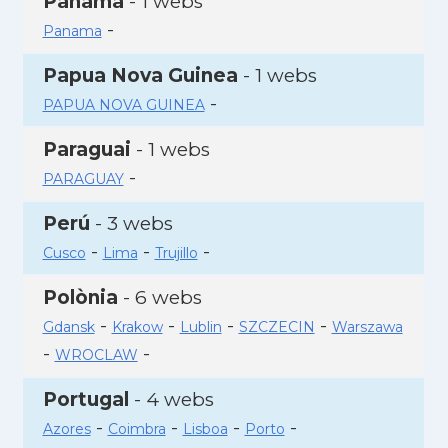
Panamà
- 1 webs
-
Panama
Papua Nova Guinea
- 1 webs
-
PAPUA NOVA GUINEA
Paraguai
- 1 webs
-
PARAGUAY
Perú
- 3 webs
-
-
-
Cusco
Lima
Trujillo
Polònia
- 6 webs
-
-
-
-
Gdansk
Krakow
Lublin
SZCZECIN
Warszawa
-
-
WROCLAW
Portugal
- 4 webs
-
-
-
-
Azores
Coimbra
Lisboa
Porto