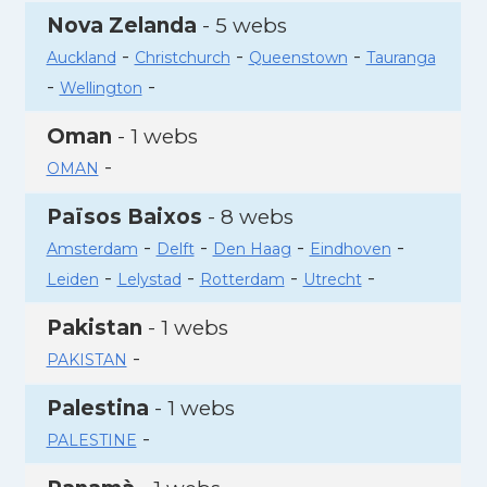
Nova Zelanda
- 5 webs
-
-
-
Auckland
Christchurch
Queenstown
Tauranga
-
-
Wellington
Oman
- 1 webs
-
OMAN
Països Baixos
- 8 webs
-
-
-
-
Amsterdam
Delft
Den Haag
Eindhoven
-
-
-
-
Leiden
Lelystad
Rotterdam
Utrecht
Pakistan
- 1 webs
-
PAKISTAN
Palestina
- 1 webs
-
PALESTINE