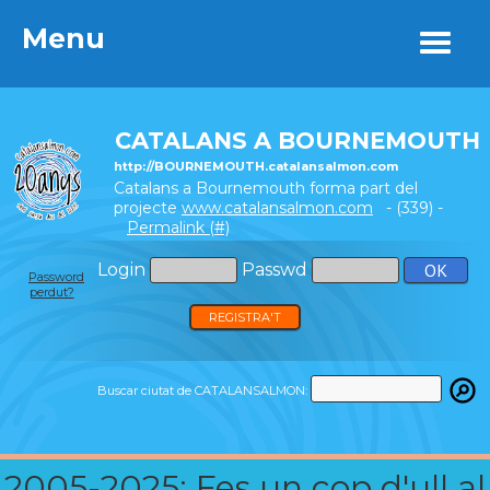
Menu
Menu
CATALANS A BOURNEMOUTH
http://BOURNEMOUTH.catalansalmon.com
Catalans a Bournemouth forma part del
projecte
www.catalansalmon.com
- (339) -
Permalink (#)
Login
Passwd
Password
perdut?
REGISTRA'T
Buscar ciutat de CATALANSALMON:
2005-2025: Fes un cop d'ull al