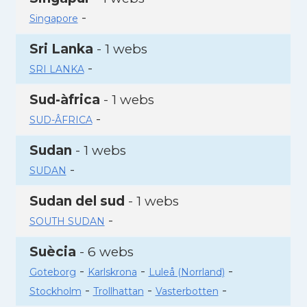
-
Singapore
Sri Lanka
- 1 webs
-
SRI LANKA
Sud-àfrica
- 1 webs
-
SUD-ÂFRICA
Sudan
- 1 webs
-
SUDAN
Sudan del sud
- 1 webs
-
SOUTH SUDAN
Suècia
- 6 webs
-
-
-
Goteborg
Karlskrona
Luleå (Norrland)
-
-
-
Stockholm
Trollhattan
Vasterbotten