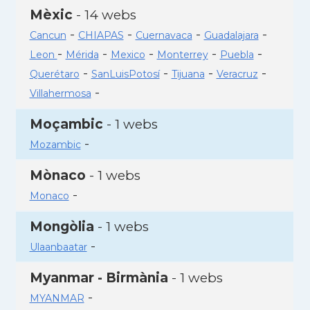
Mèxic
- 14 webs
-
-
-
-
Cancun
CHIAPAS
Cuernavaca
Guadalajara
-
-
-
-
-
Leon
Mérida
Mexico
Monterrey
Puebla
-
-
-
-
Querétaro
SanLuisPotosí
Tijuana
Veracruz
-
Villahermosa
Moçambic
- 1 webs
-
Mozambic
Mònaco
- 1 webs
-
Monaco
Mongòlia
- 1 webs
-
Ulaanbaatar
Myanmar - Birmània
- 1 webs
-
MYANMAR