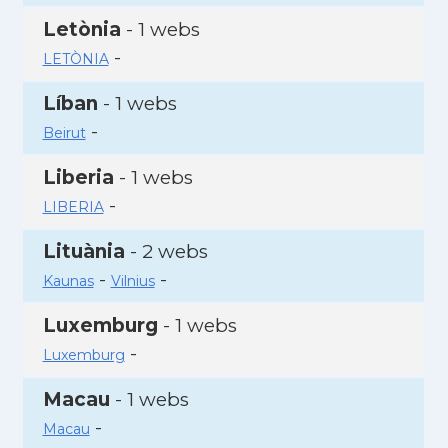
Letònia
- 1 webs
-
LETÒNIA
Líban
- 1 webs
-
Beirut
Liberia
- 1 webs
-
LIBERIA
Lituània
- 2 webs
-
-
Kaunas
Vilnius
Luxemburg
- 1 webs
-
Luxemburg
Macau
- 1 webs
-
Macau