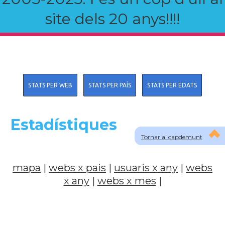
site dels 20 anys!!!!
STATS PER WEB
STATS PER PAÍS
STATS PER EDATS
Estadístiques
Tornar al capdemunt
mapa
|
webs x pais
|
usuaris x any
|
webs
x any
|
webs x mes
|