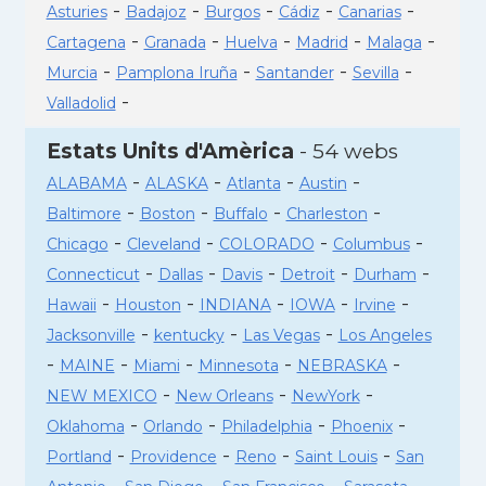
-
-
-
-
-
Asturies
Badajoz
Burgos
Cádiz
Canarias
-
-
-
-
-
Cartagena
Granada
Huelva
Madrid
Malaga
-
-
-
-
Murcia
Pamplona Iruña
Santander
Sevilla
-
Valladolid
Estats Units d'Amèrica
- 54 webs
-
-
-
-
ALABAMA
ALASKA
Atlanta
Austin
-
-
-
-
Baltimore
Boston
Buffalo
Charleston
-
-
-
-
Chicago
Cleveland
COLORADO
Columbus
-
-
-
-
-
Connecticut
Dallas
Davis
Detroit
Durham
-
-
-
-
-
Hawaii
Houston
INDIANA
IOWA
Irvine
-
-
-
Jacksonville
kentucky
Las Vegas
Los Angeles
-
-
-
-
-
MAINE
Miami
Minnesota
NEBRASKA
-
-
-
NEW MEXICO
New Orleans
NewYork
-
-
-
-
Oklahoma
Orlando
Philadelphia
Phoenix
-
-
-
-
Portland
Providence
Reno
Saint Louis
San
-
-
-
-