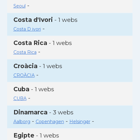
-
Seoul
Costa d'Ivori
- 1 webs
-
Costa D ivori
Costa Rica
- 1 webs
-
Costa Rica
Croàcia
- 1 webs
-
CROÀCIA
Cuba
- 1 webs
-
CUBA
Dinamarca
- 3 webs
-
-
-
Aalborg
Copenhagen
Helsingør
Egipte
- 1 webs