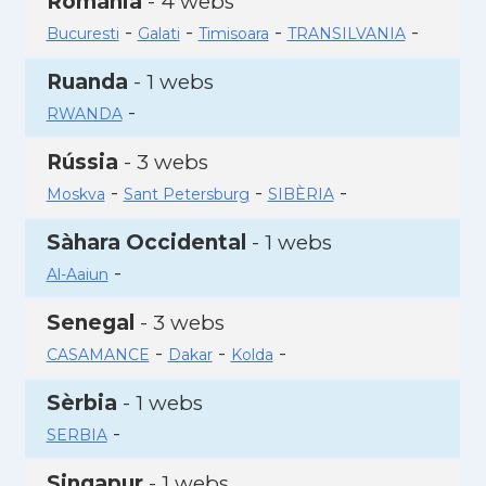
Romania
- 4 webs
-
-
-
-
Bucuresti
Galati
Timisoara
TRANSILVANIA
Ruanda
- 1 webs
-
RWANDA
Rússia
- 3 webs
-
-
-
Moskva
Sant Petersburg
SIBÈRIA
Sàhara Occidental
- 1 webs
-
Al-Aaiun
Senegal
- 3 webs
-
-
-
CASAMANCE
Dakar
Kolda
Sèrbia
- 1 webs
-
SERBIA
Singapur
- 1 webs