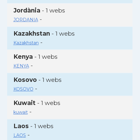
Jordània
- 1 webs
-
JORDANIA
Kazakhstan
- 1 webs
-
Kazakhstan
Kenya
- 1 webs
-
KENYA
Kosovo
- 1 webs
-
KOSOVO
Kuwait
- 1 webs
-
kuwait
Laos
- 1 webs
-
LAOS