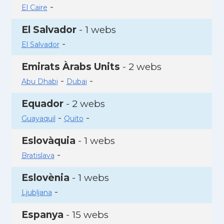
-
El Caire
El Salvador
- 1 webs
-
El Salvador
Emirats Àrabs Units
- 2 webs
-
-
Abu Dhabi
Dubai
Equador
- 2 webs
-
-
Guayaquil
Quito
Eslovàquia
- 1 webs
-
Bratislava
Eslovènia
- 1 webs
-
Ljubljana
Espanya
- 15 webs