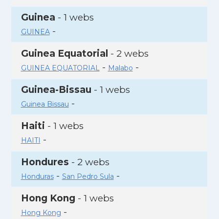
Guinea
- 1 webs
-
GUINEA
Guinea Equatorial
- 2 webs
-
-
GUINEA EQUATORIAL
Malabo
Guinea-Bissau
- 1 webs
-
Guinea Bissau
Haiti
- 1 webs
-
HAITI
Hondures
- 2 webs
-
-
Honduras
San Pedro Sula
Hong Kong
- 1 webs
-
Hong Kong