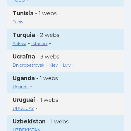
TOGO
Tunísia
- 1 webs
-
Tunis
Turquia
- 2 webs
-
-
Ankara
Istanbul
Ucraïna
- 3 webs
-
-
-
Dnipropetrovsk
Kiev
Lviv
Uganda
- 1 webs
-
Uganda
Uruguai
- 1 webs
-
URUGUAY
Uzbekistan
- 1 webs
-
UZBEKISTAN