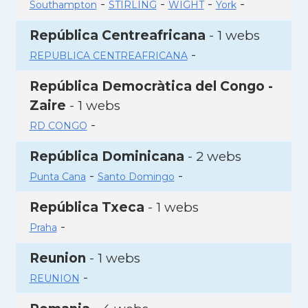
-
-
-
-
Southampton
STIRLING
WIGHT
York
República Centreafricana
- 1 webs
-
REPUBLICA CENTREAFRICANA
República Democràtica del Congo -
Zaire
- 1 webs
-
RD CONGO
República Dominicana
- 2 webs
-
-
Punta Cana
Santo Domingo
República Txeca
- 1 webs
-
Praha
Reunion
- 1 webs
-
REUNION