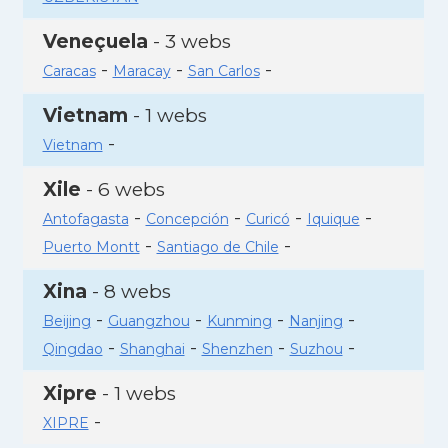
Veneçuela
- 3 webs
-
-
-
Caracas
Maracay
San Carlos
Vietnam
- 1 webs
-
Vietnam
Xile
- 6 webs
-
-
-
-
Antofagasta
Concepción
Curicó
Iquique
-
-
Puerto Montt
Santiago de Chile
Xina
- 8 webs
-
-
-
-
Beijing
Guangzhou
Kunming
Nanjing
-
-
-
-
Qingdao
Shanghai
Shenzhen
Suzhou
Xipre
- 1 webs
-
XIPRE