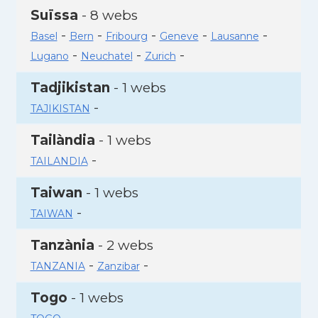
Suïssa
- 8 webs
-
-
-
-
-
Basel
Bern
Fribourg
Geneve
Lausanne
-
-
-
Lugano
Neuchatel
Zurich
Tadjikistan
- 1 webs
-
TAJIKISTAN
Tailàndia
- 1 webs
-
TAILANDIA
Taiwan
- 1 webs
-
TAIWAN
Tanzània
- 2 webs
-
-
TANZANIA
Zanzibar
Togo
- 1 webs
-