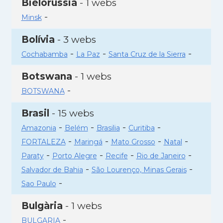
Bielorússia
- 1 webs
-
Minsk
Bolívia
- 3 webs
-
-
-
Cochabamba
La Paz
Santa Cruz de la Sierra
Botswana
- 1 webs
-
BOTSWANA
Brasil
- 15 webs
-
-
-
-
Amazonia
Belém
Brasilia
Curitiba
-
-
-
-
FORTALEZA
Maringá
Mato Grosso
Natal
-
-
-
-
Paraty
Porto Alegre
Recife
Rio de Janeiro
-
-
Salvador de Bahia
São Lourenço, Minas Gerais
-
Sao Paulo
Bulgària
- 1 webs
-
BULGARIA