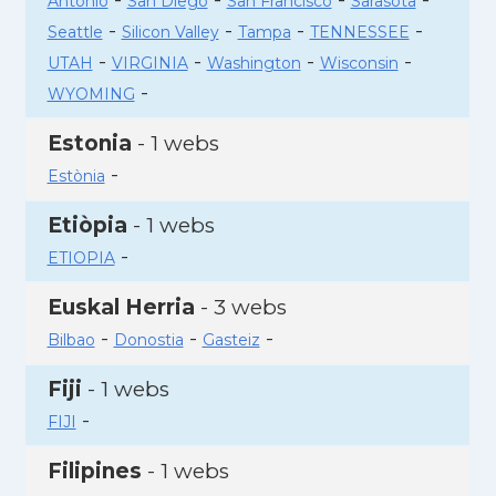
Antonio
San Diego
San Francisco
Sarasota
-
-
-
-
Seattle
Silicon Valley
Tampa
TENNESSEE
-
-
-
-
UTAH
VIRGINIA
Washington
Wisconsin
-
WYOMING
Estonia
- 1 webs
-
Estònia
Etiòpia
- 1 webs
-
ETIOPIA
Euskal Herria
- 3 webs
-
-
-
Bilbao
Donostia
Gasteiz
Fiji
- 1 webs
-
FIJI
Filipines
- 1 webs