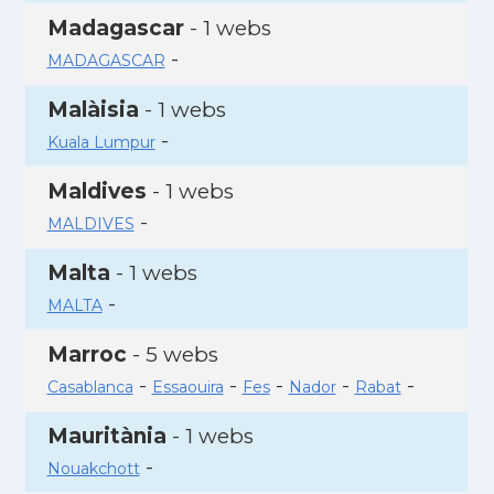
Madagascar
- 1 webs
-
MADAGASCAR
Malàisia
- 1 webs
-
Kuala Lumpur
Maldives
- 1 webs
-
MALDIVES
Malta
- 1 webs
-
MALTA
Marroc
- 5 webs
-
-
-
-
-
Casablanca
Essaouira
Fes
Nador
Rabat
Mauritània
- 1 webs
-
Nouakchott