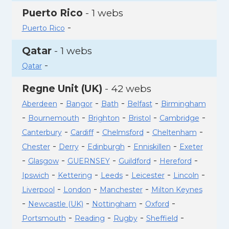
Puerto Rico
- 1 webs
-
Puerto Rico
Qatar
- 1 webs
-
Qatar
Regne Unit (UK)
- 42 webs
-
-
-
-
Aberdeen
Bangor
Bath
Belfast
Birmingham
-
-
-
-
-
Bournemouth
Brighton
Bristol
Cambridge
-
-
-
-
Canterbury
Cardiff
Chelmsford
Cheltenham
-
-
-
-
Chester
Derry
Edinburgh
Enniskillen
Exeter
-
-
-
-
-
Glasgow
GUERNSEY
Guildford
Hereford
-
-
-
-
-
Ipswich
Kettering
Leeds
Leicester
Lincoln
-
-
-
Liverpool
London
Manchester
Milton Keynes
-
-
-
-
Newcastle (UK)
Nottingham
Oxford
-
-
-
-
Portsmouth
Reading
Rugby
Sheffield