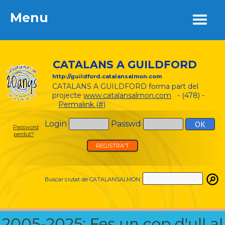
Menu
Menu
CATALANS A GUILDFORD
http://guildford.catalansalmon.com
CATALANS A GUILDFORD forma part del
projecte
www.catalansalmon.com
- (478) -
Permalink (#)
Login
Passwd
Password
perdut?
REGISTRA'T
Buscar ciutat de CATALANSALMON:
2005-2025: Fes un cop d'ull al