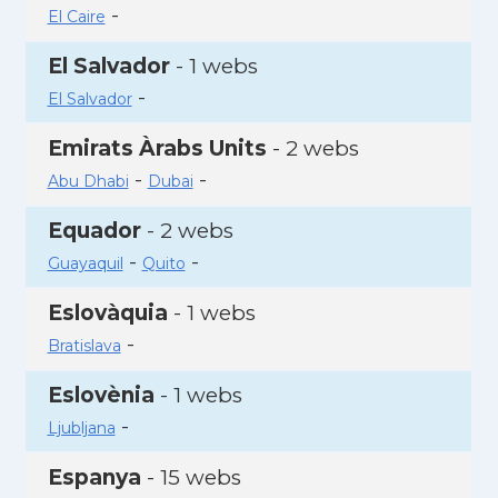
-
El Caire
El Salvador
- 1 webs
-
El Salvador
Emirats Àrabs Units
- 2 webs
-
-
Abu Dhabi
Dubai
Equador
- 2 webs
-
-
Guayaquil
Quito
Eslovàquia
- 1 webs
-
Bratislava
Eslovènia
- 1 webs
-
Ljubljana
Espanya
- 15 webs