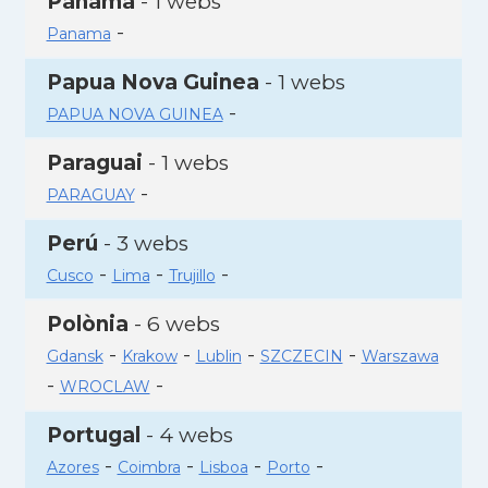
Panamà
- 1 webs
-
Panama
Papua Nova Guinea
- 1 webs
-
PAPUA NOVA GUINEA
Paraguai
- 1 webs
-
PARAGUAY
Perú
- 3 webs
-
-
-
Cusco
Lima
Trujillo
Polònia
- 6 webs
-
-
-
-
Gdansk
Krakow
Lublin
SZCZECIN
Warszawa
-
-
WROCLAW
Portugal
- 4 webs
-
-
-
-
Azores
Coimbra
Lisboa
Porto