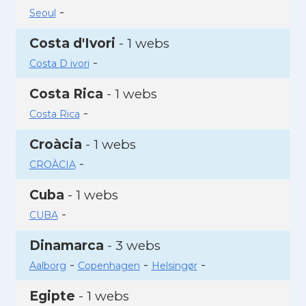
-
Seoul
Costa d'Ivori
- 1 webs
-
Costa D ivori
Costa Rica
- 1 webs
-
Costa Rica
Croàcia
- 1 webs
-
CROÀCIA
Cuba
- 1 webs
-
CUBA
Dinamarca
- 3 webs
-
-
-
Aalborg
Copenhagen
Helsingør
Egipte
- 1 webs