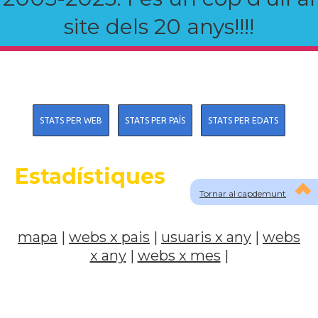
site dels 20 anys!!!!
STATS PER WEB
STATS PER PAÍS
STATS PER EDATS
Estadístiques
Tornar al capdemunt
mapa
|
webs x pais
|
usuaris x any
|
webs
x any
|
webs x mes
|