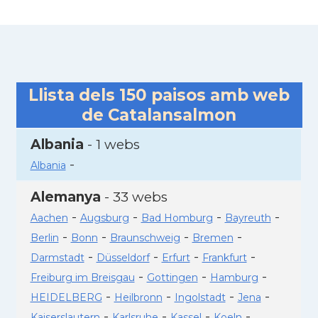
Llista dels
150
paisos amb web
de Catalansalmon
Albania
- 1 webs
-
Albania
Alemanya
- 33 webs
-
-
-
-
Aachen
Augsburg
Bad Homburg
Bayreuth
-
-
-
-
Berlin
Bonn
Braunschweig
Bremen
-
-
-
-
Darmstadt
Düsseldorf
Erfurt
Frankfurt
-
-
-
Freiburg im Breisgau
Gottingen
Hamburg
-
-
-
-
HEIDELBERG
Heilbronn
Ingolstadt
Jena
-
-
-
-
Kaiserslautern
Karlsruhe
Kassel
Koeln