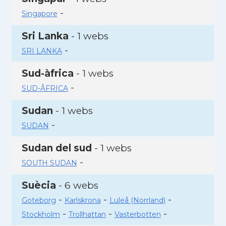
-
Singapore
Sri Lanka
- 1 webs
-
SRI LANKA
Sud-àfrica
- 1 webs
-
SUD-ÂFRICA
Sudan
- 1 webs
-
SUDAN
Sudan del sud
- 1 webs
-
SOUTH SUDAN
Suècia
- 6 webs
-
-
-
Goteborg
Karlskrona
Luleå (Norrland)
-
-
-
Stockholm
Trollhattan
Vasterbotten