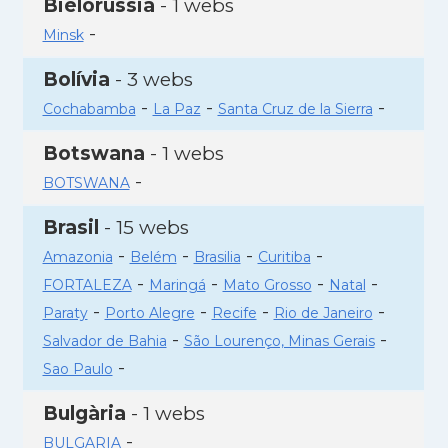
Bielorússia
- 1 webs
-
Minsk
Bolívia
- 3 webs
-
-
-
Cochabamba
La Paz
Santa Cruz de la Sierra
Botswana
- 1 webs
-
BOTSWANA
Brasil
- 15 webs
-
-
-
-
Amazonia
Belém
Brasilia
Curitiba
-
-
-
-
FORTALEZA
Maringá
Mato Grosso
Natal
-
-
-
-
Paraty
Porto Alegre
Recife
Rio de Janeiro
-
-
Salvador de Bahia
São Lourenço, Minas Gerais
-
Sao Paulo
Bulgària
- 1 webs
-
BULGARIA