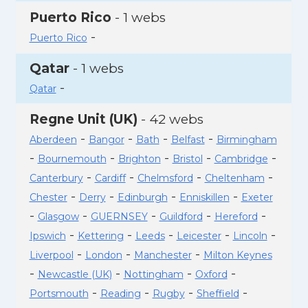
Puerto Rico
- 1 webs
-
Puerto Rico
Qatar
- 1 webs
-
Qatar
Regne Unit (UK)
- 42 webs
-
-
-
-
Aberdeen
Bangor
Bath
Belfast
Birmingham
-
-
-
-
-
Bournemouth
Brighton
Bristol
Cambridge
-
-
-
-
Canterbury
Cardiff
Chelmsford
Cheltenham
-
-
-
-
Chester
Derry
Edinburgh
Enniskillen
Exeter
-
-
-
-
-
Glasgow
GUERNSEY
Guildford
Hereford
-
-
-
-
-
Ipswich
Kettering
Leeds
Leicester
Lincoln
-
-
-
Liverpool
London
Manchester
Milton Keynes
-
-
-
-
Newcastle (UK)
Nottingham
Oxford
-
-
-
-
Portsmouth
Reading
Rugby
Sheffield