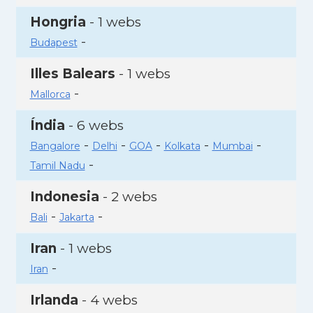
Hongria
- 1 webs
-
Budapest
Illes Balears
- 1 webs
-
Mallorca
Índia
- 6 webs
-
-
-
-
-
Bangalore
Delhi
GOA
Kolkata
Mumbai
-
Tamil Nadu
Indonesia
- 2 webs
-
-
Bali
Jakarta
Iran
- 1 webs
-
Iran
Irlanda
- 4 webs