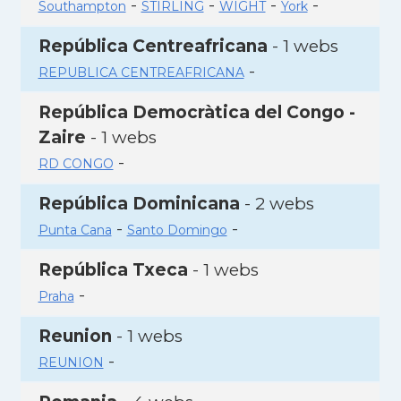
-
-
-
-
Southampton
STIRLING
WIGHT
York
República Centreafricana
- 1 webs
-
REPUBLICA CENTREAFRICANA
República Democràtica del Congo -
Zaire
- 1 webs
-
RD CONGO
República Dominicana
- 2 webs
-
-
Punta Cana
Santo Domingo
República Txeca
- 1 webs
-
Praha
Reunion
- 1 webs
-
REUNION