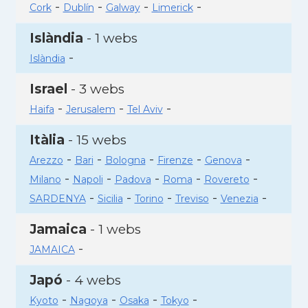
-
-
-
-
Cork
Dublín
Galway
Limerick
Islàndia
- 1 webs
-
Islàndia
Israel
- 3 webs
-
-
-
Haifa
Jerusalem
Tel Aviv
Itàlia
- 15 webs
-
-
-
-
-
Arezzo
Bari
Bologna
Firenze
Genova
-
-
-
-
-
Milano
Napoli
Padova
Roma
Rovereto
-
-
-
-
-
SARDENYA
Sicilia
Torino
Treviso
Venezia
Jamaica
- 1 webs
-
JAMAICA
Japó
- 4 webs
-
-
-
-
Kyoto
Nagoya
Osaka
Tokyo