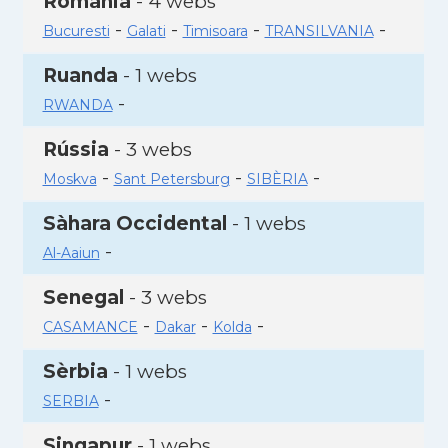
Romania
- 4 webs
-
-
-
-
Bucuresti
Galati
Timisoara
TRANSILVANIA
Ruanda
- 1 webs
-
RWANDA
Rússia
- 3 webs
-
-
-
Moskva
Sant Petersburg
SIBÈRIA
Sàhara Occidental
- 1 webs
-
Al-Aaiun
Senegal
- 3 webs
-
-
-
CASAMANCE
Dakar
Kolda
Sèrbia
- 1 webs
-
SERBIA
Singapur
- 1 webs