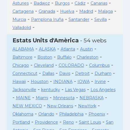
-
-
-
-
-
Asturies
Badajoz
Burgos
Cádiz
Canarias
-
-
-
-
-
Cartagena
Granada
Huelva
Madrid
Malaga
-
-
-
-
Murcia
Pamplona Iruña
Santander
Sevilla
-
Valladolid
Estats Units d'Amèrica
- 54 webs
-
-
-
-
ALABAMA
ALASKA
Atlanta
Austin
-
-
-
-
Baltimore
Boston
Buffalo
Charleston
-
-
-
-
Chicago
Cleveland
COLORADO
Columbus
-
-
-
-
-
Connecticut
Dallas
Davis
Detroit
Durham
-
-
-
-
-
Hawaii
Houston
INDIANA
IOWA
Irvine
-
-
-
Jacksonville
kentucky
Las Vegas
Los Angeles
-
-
-
-
-
MAINE
Miami
Minnesota
NEBRASKA
-
-
-
NEW MEXICO
New Orleans
NewYork
-
-
-
-
Oklahoma
Orlando
Philadelphia
Phoenix
-
-
-
-
Portland
Providence
Reno
Saint Louis
San
-
-
-
-