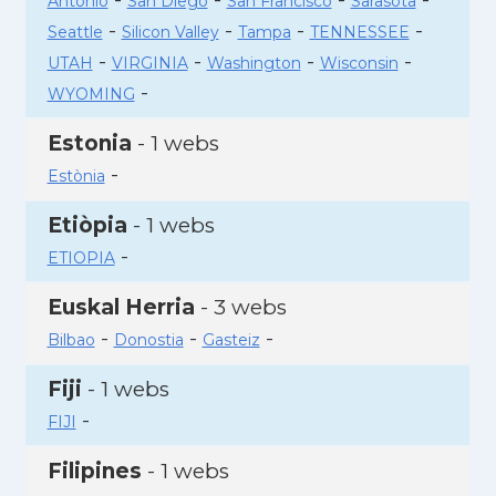
Antonio
San Diego
San Francisco
Sarasota
-
-
-
-
Seattle
Silicon Valley
Tampa
TENNESSEE
-
-
-
-
UTAH
VIRGINIA
Washington
Wisconsin
-
WYOMING
Estonia
- 1 webs
-
Estònia
Etiòpia
- 1 webs
-
ETIOPIA
Euskal Herria
- 3 webs
-
-
-
Bilbao
Donostia
Gasteiz
Fiji
- 1 webs
-
FIJI
Filipines
- 1 webs