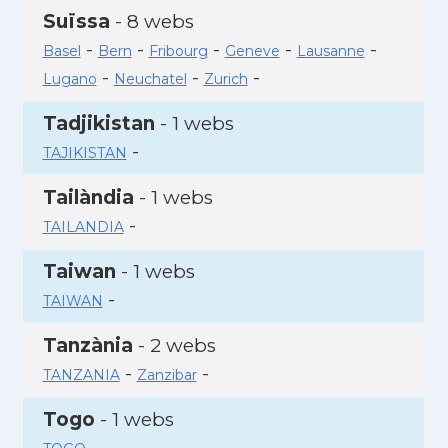
Suïssa
- 8 webs
-
-
-
-
-
Basel
Bern
Fribourg
Geneve
Lausanne
-
-
-
Lugano
Neuchatel
Zurich
Tadjikistan
- 1 webs
-
TAJIKISTAN
Tailàndia
- 1 webs
-
TAILANDIA
Taiwan
- 1 webs
-
TAIWAN
Tanzània
- 2 webs
-
-
TANZANIA
Zanzibar
Togo
- 1 webs
-