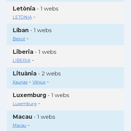
Letònia
- 1 webs
-
LETÒNIA
Líban
- 1 webs
-
Beirut
Liberia
- 1 webs
-
LIBERIA
Lituània
- 2 webs
-
-
Kaunas
Vilnius
Luxemburg
- 1 webs
-
Luxemburg
Macau
- 1 webs
-
Macau