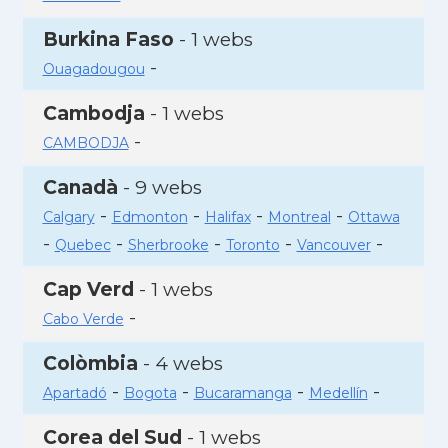
Burkina Faso
- 1 webs
-
Ouagadougou
Cambodja
- 1 webs
-
CAMBODJA
Canadà
- 9 webs
-
-
-
-
Calgary
Edmonton
Halifax
Montreal
Ottawa
-
-
-
-
-
Quebec
Sherbrooke
Toronto
Vancouver
Cap Verd
- 1 webs
-
Cabo Verde
Colòmbia
- 4 webs
-
-
-
-
Apartadó
Bogota
Bucaramanga
Medellín
Corea del Sud
- 1 webs