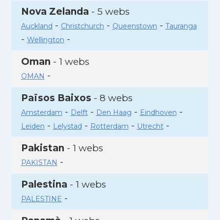
Nova Zelanda
- 5 webs
-
-
-
Auckland
Christchurch
Queenstown
Tauranga
-
-
Wellington
Oman
- 1 webs
-
OMAN
Països Baixos
- 8 webs
-
-
-
-
Amsterdam
Delft
Den Haag
Eindhoven
-
-
-
-
Leiden
Lelystad
Rotterdam
Utrecht
Pakistan
- 1 webs
-
PAKISTAN
Palestina
- 1 webs
-
PALESTINE