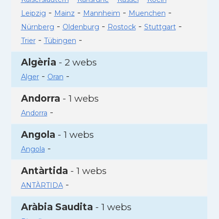
-
-
-
-
Leipzig
Mainz
Mannheim
Muenchen
-
-
-
-
Nürnberg
Oldenburg
Rostock
Stuttgart
-
-
Trier
Tübingen
Algèria
- 2 webs
-
-
Alger
Oran
Andorra
- 1 webs
-
Andorra
Angola
- 1 webs
-
Angola
Antàrtida
- 1 webs
-
ANTÀRTIDA
Aràbia Saudita
- 1 webs