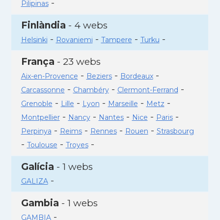
-
Pilipinas
Finlàndia
- 4 webs
-
-
-
-
Helsinki
Rovaniemi
Tampere
Turku
França
- 23 webs
-
-
-
Aix-en-Provence
Beziers
Bordeaux
-
-
-
Carcassonne
Chambéry
Clermont-Ferrand
-
-
-
-
-
Grenoble
Lille
Lyon
Marseille
Metz
-
-
-
-
-
Montpellier
Nancy
Nantes
Nice
Paris
-
-
-
-
Perpinya
Reims
Rennes
Rouen
Strasbourg
-
-
-
Toulouse
Troyes
Galícia
- 1 webs
-
GALIZA
Gambia
- 1 webs
-
GAMBIA