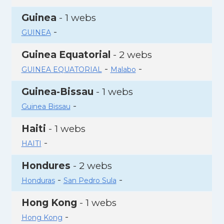
Guinea
- 1 webs
-
GUINEA
Guinea Equatorial
- 2 webs
-
-
GUINEA EQUATORIAL
Malabo
Guinea-Bissau
- 1 webs
-
Guinea Bissau
Haiti
- 1 webs
-
HAITI
Hondures
- 2 webs
-
-
Honduras
San Pedro Sula
Hong Kong
- 1 webs
-
Hong Kong