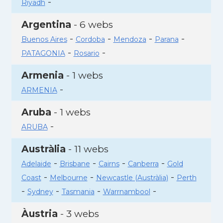
-
Riyadh
Argentina
- 6 webs
-
-
-
-
Buenos Aires
Cordoba
Mendoza
Parana
-
-
PATAGONIA
Rosario
Armenia
- 1 webs
-
ARMENIA
Aruba
- 1 webs
-
ARUBA
Austràlia
- 11 webs
-
-
-
-
Adelaide
Brisbane
Cairns
Canberra
Gold
-
-
-
Coast
Melbourne
Newcastle (Austràlia)
Perth
-
-
-
-
Sydney
Tasmania
Warrnambool
Àustria
- 3 webs