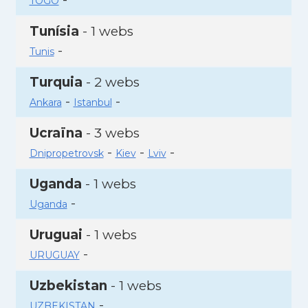
TOGO
Tunísia
- 1 webs
-
Tunis
Turquia
- 2 webs
-
-
Ankara
Istanbul
Ucraïna
- 3 webs
-
-
-
Dnipropetrovsk
Kiev
Lviv
Uganda
- 1 webs
-
Uganda
Uruguai
- 1 webs
-
URUGUAY
Uzbekistan
- 1 webs
-
UZBEKISTAN