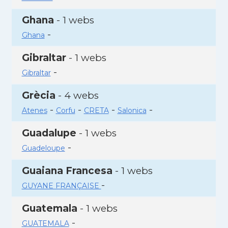
Ghana
- 1 webs
-
Ghana
Gibraltar
- 1 webs
-
Gibraltar
Grècia
- 4 webs
-
-
-
-
Atenes
Corfu
CRETA
Salonica
Guadalupe
- 1 webs
-
Guadeloupe
Guaiana Francesa
- 1 webs
-
GUYANE FRANÇAISE
Guatemala
- 1 webs
-
GUATEMALA