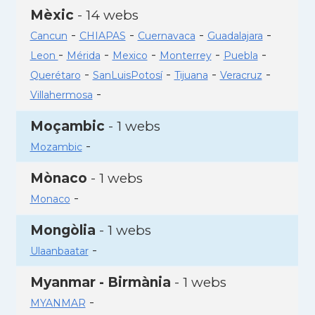
Mèxic
- 14 webs
-
-
-
-
Cancun
CHIAPAS
Cuernavaca
Guadalajara
-
-
-
-
-
Leon
Mérida
Mexico
Monterrey
Puebla
-
-
-
-
Querétaro
SanLuisPotosí
Tijuana
Veracruz
-
Villahermosa
Moçambic
- 1 webs
-
Mozambic
Mònaco
- 1 webs
-
Monaco
Mongòlia
- 1 webs
-
Ulaanbaatar
Myanmar - Birmània
- 1 webs
-
MYANMAR