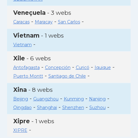
Veneçuela
- 3 webs
-
-
-
Caracas
Maracay
San Carlos
Vietnam
- 1 webs
-
Vietnam
Xile
- 6 webs
-
-
-
-
Antofagasta
Concepción
Curicó
Iquique
-
-
Puerto Montt
Santiago de Chile
Xina
- 8 webs
-
-
-
-
Beijing
Guangzhou
Kunming
Nanjing
-
-
-
-
Qingdao
Shanghai
Shenzhen
Suzhou
Xipre
- 1 webs
-
XIPRE