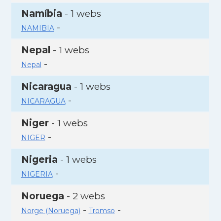
Namíbia
- 1 webs
-
NAMIBIA
Nepal
- 1 webs
-
Nepal
Nicaragua
- 1 webs
-
NICARAGUA
Niger
- 1 webs
-
NIGER
Nigeria
- 1 webs
-
NIGERIA
Noruega
- 2 webs
-
-
Norge (Noruega)
Tromso