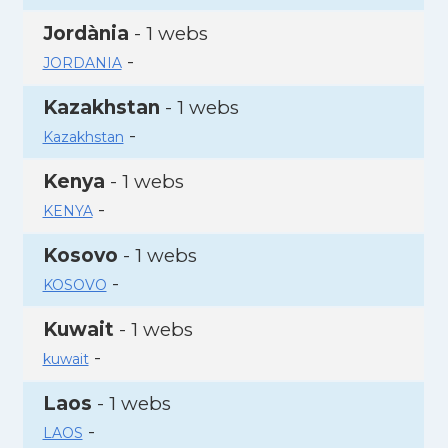
Jordània
- 1 webs
-
JORDANIA
Kazakhstan
- 1 webs
-
Kazakhstan
Kenya
- 1 webs
-
KENYA
Kosovo
- 1 webs
-
KOSOVO
Kuwait
- 1 webs
-
kuwait
Laos
- 1 webs
-
LAOS