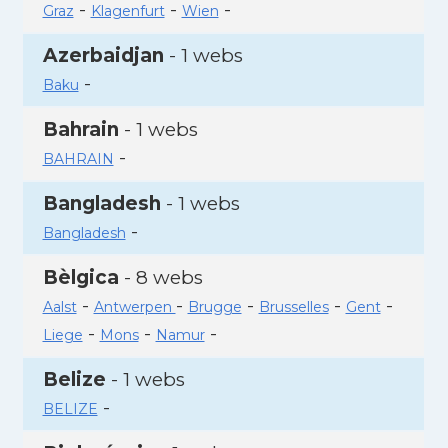
-
-
-
Graz
Klagenfurt
Wien
Azerbaidjan
- 1 webs
-
Baku
Bahrain
- 1 webs
-
BAHRAIN
Bangladesh
- 1 webs
-
Bangladesh
Bèlgica
- 8 webs
-
-
-
-
-
Aalst
Antwerpen
Brugge
Brusselles
Gent
-
-
-
Liege
Mons
Namur
Belize
- 1 webs
-
BELIZE