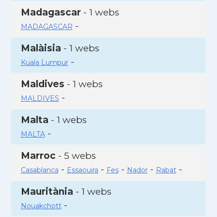
Madagascar
- 1 webs
-
MADAGASCAR
Malàisia
- 1 webs
-
Kuala Lumpur
Maldives
- 1 webs
-
MALDIVES
Malta
- 1 webs
-
MALTA
Marroc
- 5 webs
-
-
-
-
-
Casablanca
Essaouira
Fes
Nador
Rabat
Mauritània
- 1 webs
-
Nouakchott