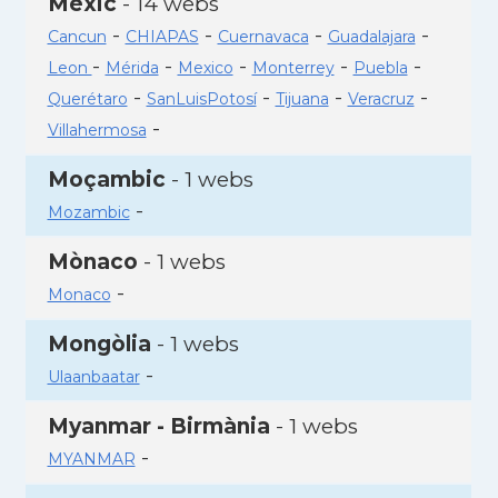
Mèxic
- 14 webs
-
-
-
-
Cancun
CHIAPAS
Cuernavaca
Guadalajara
-
-
-
-
-
Leon
Mérida
Mexico
Monterrey
Puebla
-
-
-
-
Querétaro
SanLuisPotosí
Tijuana
Veracruz
-
Villahermosa
Moçambic
- 1 webs
-
Mozambic
Mònaco
- 1 webs
-
Monaco
Mongòlia
- 1 webs
-
Ulaanbaatar
Myanmar - Birmània
- 1 webs
-
MYANMAR