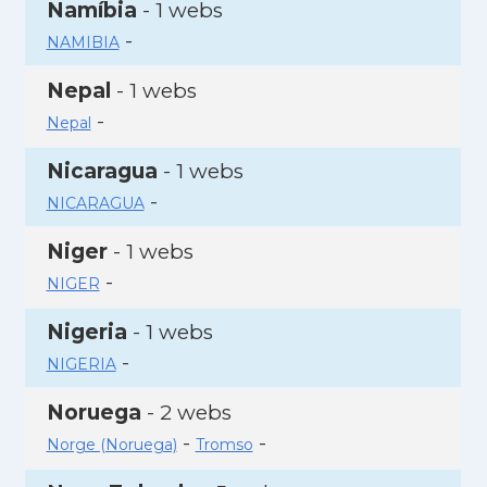
Namíbia
- 1 webs
-
NAMIBIA
Nepal
- 1 webs
-
Nepal
Nicaragua
- 1 webs
-
NICARAGUA
Niger
- 1 webs
-
NIGER
Nigeria
- 1 webs
-
NIGERIA
Noruega
- 2 webs
-
-
Norge (Noruega)
Tromso