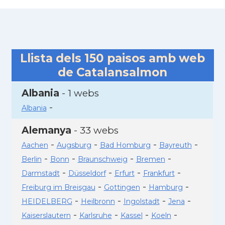
Llista dels
150
paisos amb web
de Catalansalmon
Albania
- 1 webs
-
Albania
Alemanya
- 33 webs
-
-
-
-
Aachen
Augsburg
Bad Homburg
Bayreuth
-
-
-
-
Berlin
Bonn
Braunschweig
Bremen
-
-
-
-
Darmstadt
Düsseldorf
Erfurt
Frankfurt
-
-
-
Freiburg im Breisgau
Gottingen
Hamburg
-
-
-
-
HEIDELBERG
Heilbronn
Ingolstadt
Jena
-
-
-
-
Kaiserslautern
Karlsruhe
Kassel
Koeln