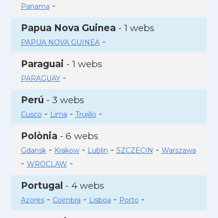
-
Panama
Papua Nova Guinea
- 1 webs
-
PAPUA NOVA GUINEA
Paraguai
- 1 webs
-
PARAGUAY
Perú
- 3 webs
-
-
-
Cusco
Lima
Trujillo
Polònia
- 6 webs
-
-
-
-
Gdansk
Krakow
Lublin
SZCZECIN
Warszawa
-
-
WROCLAW
Portugal
- 4 webs
-
-
-
-
Azores
Coimbra
Lisboa
Porto