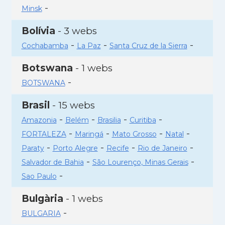
-
Minsk
Bolívia
- 3 webs
-
-
-
Cochabamba
La Paz
Santa Cruz de la Sierra
Botswana
- 1 webs
-
BOTSWANA
Brasil
- 15 webs
-
-
-
-
Amazonia
Belém
Brasilia
Curitiba
-
-
-
-
FORTALEZA
Maringá
Mato Grosso
Natal
-
-
-
-
Paraty
Porto Alegre
Recife
Rio de Janeiro
-
-
Salvador de Bahia
São Lourenço, Minas Gerais
-
Sao Paulo
Bulgària
- 1 webs
-
BULGARIA