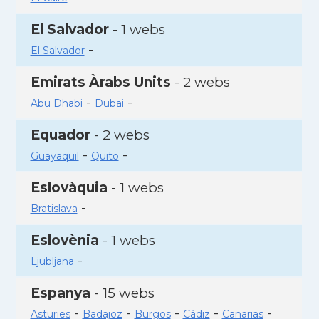
El Salvador
- 1 webs
-
El Salvador
Emirats Àrabs Units
- 2 webs
-
-
Abu Dhabi
Dubai
Equador
- 2 webs
-
-
Guayaquil
Quito
Eslovàquia
- 1 webs
-
Bratislava
Eslovènia
- 1 webs
-
Ljubljana
Espanya
- 15 webs
-
-
-
-
-
Asturies
Badajoz
Burgos
Cádiz
Canarias