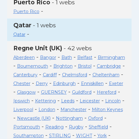
Puerto Rico
- 1 webs
-
Puerto Rico
Qatar
- 1 webs
-
Qatar
Regne Unit (UK)
- 42 webs
-
-
-
-
Aberdeen
Bangor
Bath
Belfast
Birmingham
-
-
-
-
-
Bournemouth
Brighton
Bristol
Cambridge
-
-
-
-
Canterbury
Cardiff
Chelmsford
Cheltenham
-
-
-
-
Chester
Derry
Edinburgh
Enniskillen
Exeter
-
-
-
-
-
Glasgow
GUERNSEY
Guildford
Hereford
-
-
-
-
-
Ipswich
Kettering
Leeds
Leicester
Lincoln
-
-
-
Liverpool
London
Manchester
Milton Keynes
-
-
-
-
Newcastle (UK)
Nottingham
Oxford
-
-
-
-
Portsmouth
Reading
Rugby
Sheffield
-
-
-
-
Southampton
STIRLING
WIGHT
York