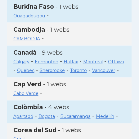
Burkina Faso
- 1 webs
-
Ouagadougou
Cambodja
- 1 webs
-
CAMBODJA
Canadà
- 9 webs
-
-
-
-
Calgary
Edmonton
Halifax
Montreal
Ottawa
-
-
-
-
-
Quebec
Sherbrooke
Toronto
Vancouver
Cap Verd
- 1 webs
-
Cabo Verde
Colòmbia
- 4 webs
-
-
-
-
Apartadó
Bogota
Bucaramanga
Medellín
Corea del Sud
- 1 webs
-