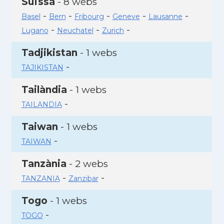
Suïssa
- 8 webs
-
-
-
-
-
Basel
Bern
Fribourg
Geneve
Lausanne
-
-
-
Lugano
Neuchatel
Zurich
Tadjikistan
- 1 webs
-
TAJIKISTAN
Tailàndia
- 1 webs
-
TAILANDIA
Taiwan
- 1 webs
-
TAIWAN
Tanzània
- 2 webs
-
-
TANZANIA
Zanzibar
Togo
- 1 webs
-
TOGO