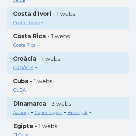
Seoul
Costa d'Ivori
- 1 webs
-
Costa D ivori
Costa Rica
- 1 webs
-
Costa Rica
Croàcia
- 1 webs
-
CROÀCIA
Cuba
- 1 webs
-
CUBA
Dinamarca
- 3 webs
-
-
-
Aalborg
Copenhagen
Helsingør
Egipte
- 1 webs
-
El Caire