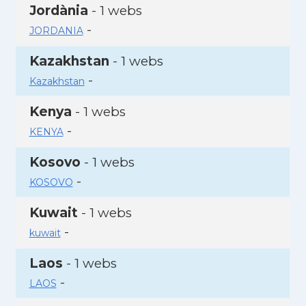
Jordània
- 1 webs
-
JORDANIA
Kazakhstan
- 1 webs
-
Kazakhstan
Kenya
- 1 webs
-
KENYA
Kosovo
- 1 webs
-
KOSOVO
Kuwait
- 1 webs
-
kuwait
Laos
- 1 webs
-
LAOS