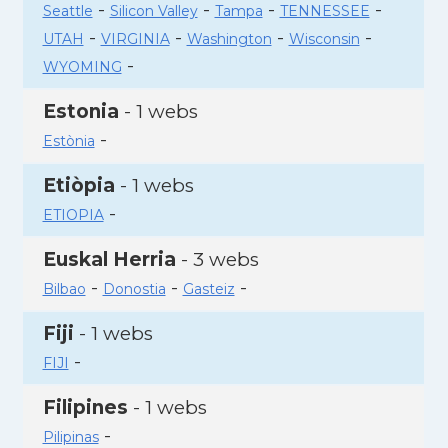
-
-
-
-
Seattle
Silicon Valley
Tampa
TENNESSEE
-
-
-
-
UTAH
VIRGINIA
Washington
Wisconsin
-
WYOMING
Estonia
- 1 webs
-
Estònia
Etiòpia
- 1 webs
-
ETIOPIA
Euskal Herria
- 3 webs
-
-
-
Bilbao
Donostia
Gasteiz
Fiji
- 1 webs
-
FIJI
Filipines
- 1 webs
-
Pilipinas