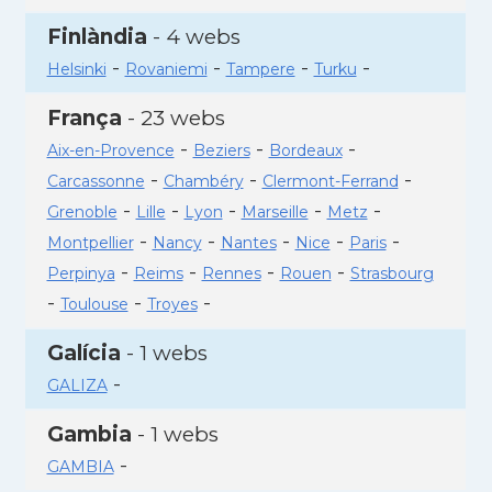
Finlàndia
- 4 webs
-
-
-
-
Helsinki
Rovaniemi
Tampere
Turku
França
- 23 webs
-
-
-
Aix-en-Provence
Beziers
Bordeaux
-
-
-
Carcassonne
Chambéry
Clermont-Ferrand
-
-
-
-
-
Grenoble
Lille
Lyon
Marseille
Metz
-
-
-
-
-
Montpellier
Nancy
Nantes
Nice
Paris
-
-
-
-
Perpinya
Reims
Rennes
Rouen
Strasbourg
-
-
-
Toulouse
Troyes
Galícia
- 1 webs
-
GALIZA
Gambia
- 1 webs
-
GAMBIA