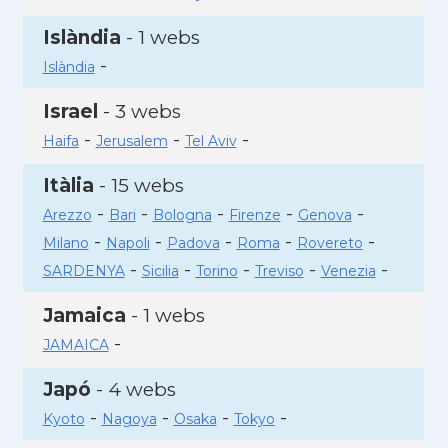
Islàndia
- 1 webs
-
Islàndia
Israel
- 3 webs
-
-
-
Haifa
Jerusalem
Tel Aviv
Itàlia
- 15 webs
-
-
-
-
-
Arezzo
Bari
Bologna
Firenze
Genova
-
-
-
-
-
Milano
Napoli
Padova
Roma
Rovereto
-
-
-
-
-
SARDENYA
Sicilia
Torino
Treviso
Venezia
Jamaica
- 1 webs
-
JAMAICA
Japó
- 4 webs
-
-
-
-
Kyoto
Nagoya
Osaka
Tokyo