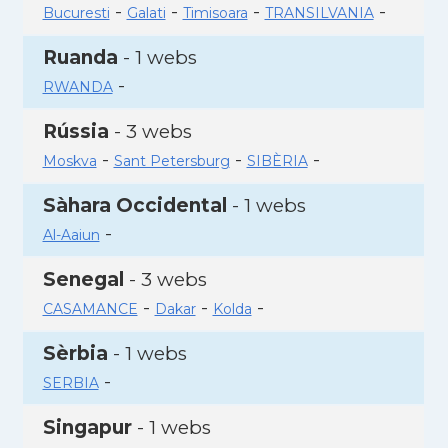
-
-
-
-
Bucuresti
Galati
Timisoara
TRANSILVANIA
Ruanda
- 1 webs
-
RWANDA
Rússia
- 3 webs
-
-
-
Moskva
Sant Petersburg
SIBÈRIA
Sàhara Occidental
- 1 webs
-
Al-Aaiun
Senegal
- 3 webs
-
-
-
CASAMANCE
Dakar
Kolda
Sèrbia
- 1 webs
-
SERBIA
Singapur
- 1 webs