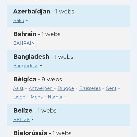
Azerbaidjan
- 1 webs
-
Baku
Bahrain
- 1 webs
-
BAHRAIN
Bangladesh
- 1 webs
-
Bangladesh
Bèlgica
- 8 webs
-
-
-
-
-
Aalst
Antwerpen
Brugge
Brusselles
Gent
-
-
-
Liege
Mons
Namur
Belize
- 1 webs
-
BELIZE
Bielorússia
- 1 webs