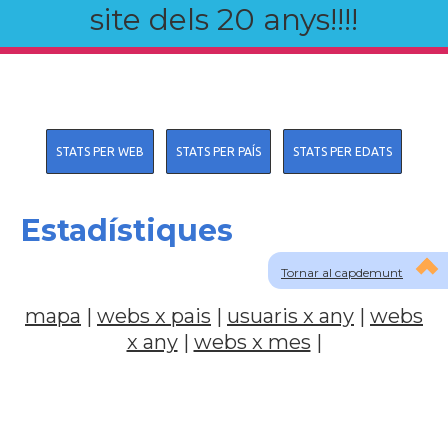
site dels 20 anys!!!!
STATS PER WEB
STATS PER PAÍS
STATS PER EDATS
Estadístiques
Tornar al capdemunt
mapa
|
webs x pais
|
usuaris x any
|
webs
x any
|
webs x mes
|