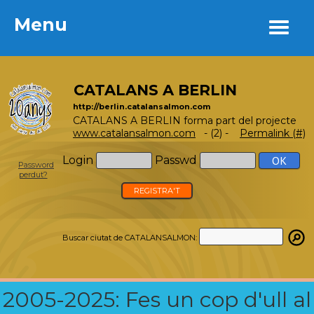
Menu
Menu
CATALANS A BERLIN
http://berlin.catalansalmon.com
CATALANS A BERLIN forma part del projecte
www.catalansalmon.com
- (2) -
Permalink (#)
Login
Passwd
Password
perdut?
REGISTRA'T
Buscar ciutat de CATALANSALMON:
2005-2025: Fes un cop d'ull al