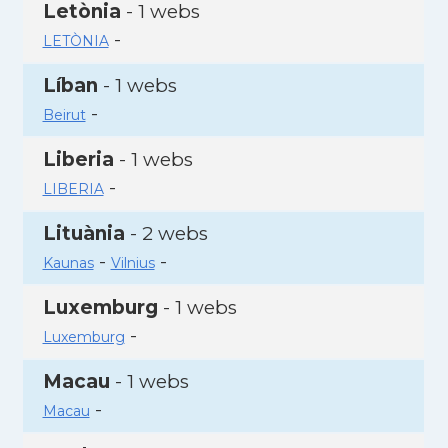
Letònia
- 1 webs
-
LETÒNIA
Líban
- 1 webs
-
Beirut
Liberia
- 1 webs
-
LIBERIA
Lituània
- 2 webs
-
-
Kaunas
Vilnius
Luxemburg
- 1 webs
-
Luxemburg
Macau
- 1 webs
-
Macau