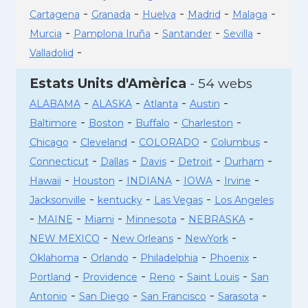
-
-
-
-
-
Cartagena
Granada
Huelva
Madrid
Malaga
-
-
-
-
Murcia
Pamplona Iruña
Santander
Sevilla
-
Valladolid
Estats Units d'Amèrica
- 54 webs
-
-
-
-
ALABAMA
ALASKA
Atlanta
Austin
-
-
-
-
Baltimore
Boston
Buffalo
Charleston
-
-
-
-
Chicago
Cleveland
COLORADO
Columbus
-
-
-
-
-
Connecticut
Dallas
Davis
Detroit
Durham
-
-
-
-
-
Hawaii
Houston
INDIANA
IOWA
Irvine
-
-
-
Jacksonville
kentucky
Las Vegas
Los Angeles
-
-
-
-
-
MAINE
Miami
Minnesota
NEBRASKA
-
-
-
NEW MEXICO
New Orleans
NewYork
-
-
-
-
Oklahoma
Orlando
Philadelphia
Phoenix
-
-
-
-
Portland
Providence
Reno
Saint Louis
San
-
-
-
-
Antonio
San Diego
San Francisco
Sarasota