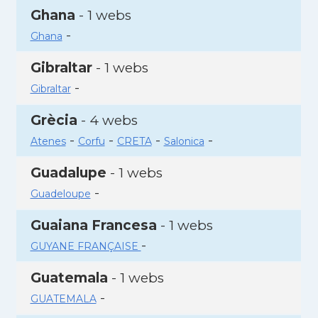
Ghana
- 1 webs
-
Ghana
Gibraltar
- 1 webs
-
Gibraltar
Grècia
- 4 webs
-
-
-
-
Atenes
Corfu
CRETA
Salonica
Guadalupe
- 1 webs
-
Guadeloupe
Guaiana Francesa
- 1 webs
-
GUYANE FRANÇAISE
Guatemala
- 1 webs
-
GUATEMALA