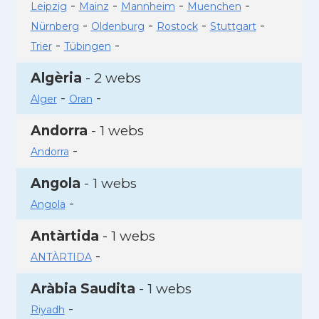
-
-
-
-
Leipzig
Mainz
Mannheim
Muenchen
-
-
-
-
Nürnberg
Oldenburg
Rostock
Stuttgart
-
-
Trier
Tübingen
Algèria
- 2 webs
-
-
Alger
Oran
Andorra
- 1 webs
-
Andorra
Angola
- 1 webs
-
Angola
Antàrtida
- 1 webs
-
ANTÀRTIDA
Aràbia Saudita
- 1 webs
-
Riyadh