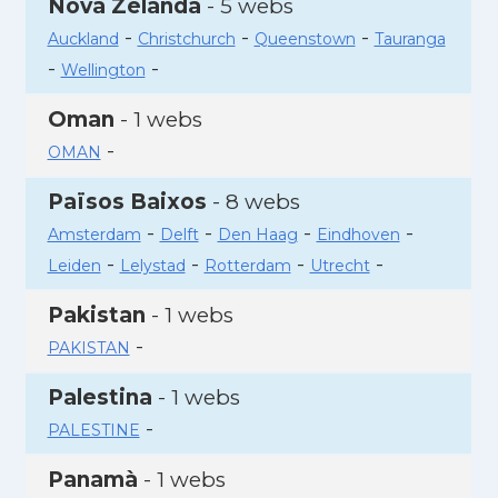
Nova Zelanda
- 5 webs
-
-
-
Auckland
Christchurch
Queenstown
Tauranga
-
-
Wellington
Oman
- 1 webs
-
OMAN
Països Baixos
- 8 webs
-
-
-
-
Amsterdam
Delft
Den Haag
Eindhoven
-
-
-
-
Leiden
Lelystad
Rotterdam
Utrecht
Pakistan
- 1 webs
-
PAKISTAN
Palestina
- 1 webs
-
PALESTINE
Panamà
- 1 webs