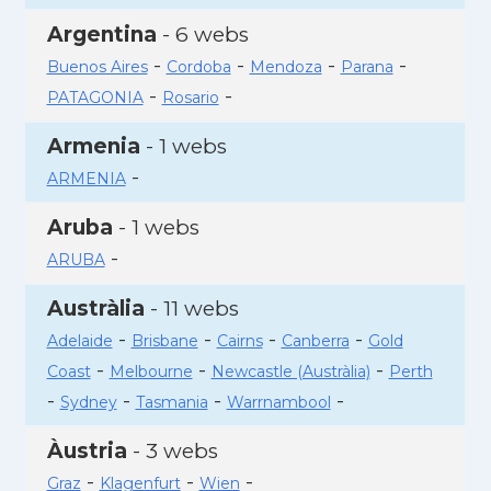
Argentina
- 6 webs
-
-
-
-
Buenos Aires
Cordoba
Mendoza
Parana
-
-
PATAGONIA
Rosario
Armenia
- 1 webs
-
ARMENIA
Aruba
- 1 webs
-
ARUBA
Austràlia
- 11 webs
-
-
-
-
Adelaide
Brisbane
Cairns
Canberra
Gold
-
-
-
Coast
Melbourne
Newcastle (Austràlia)
Perth
-
-
-
-
Sydney
Tasmania
Warrnambool
Àustria
- 3 webs
-
-
-
Graz
Klagenfurt
Wien