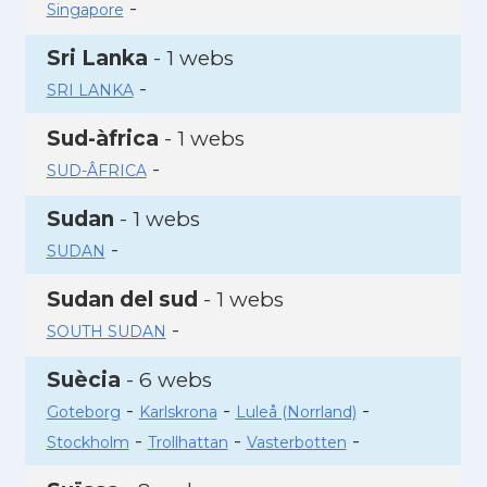
-
Singapore
Sri Lanka
- 1 webs
-
SRI LANKA
Sud-àfrica
- 1 webs
-
SUD-ÂFRICA
Sudan
- 1 webs
-
SUDAN
Sudan del sud
- 1 webs
-
SOUTH SUDAN
Suècia
- 6 webs
-
-
-
Goteborg
Karlskrona
Luleå (Norrland)
-
-
-
Stockholm
Trollhattan
Vasterbotten