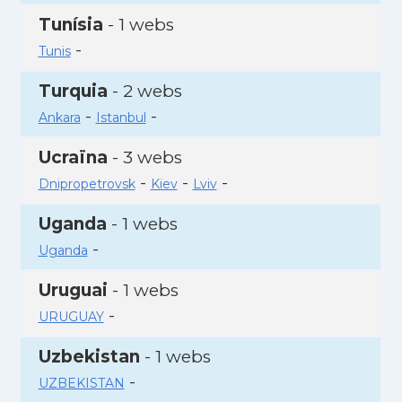
Tunísia
- 1 webs
-
Tunis
Turquia
- 2 webs
-
-
Ankara
Istanbul
Ucraïna
- 3 webs
-
-
-
Dnipropetrovsk
Kiev
Lviv
Uganda
- 1 webs
-
Uganda
Uruguai
- 1 webs
-
URUGUAY
Uzbekistan
- 1 webs
-
UZBEKISTAN