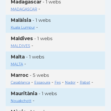
Madagascar
- 1 webs
-
MADAGASCAR
Malàisia
- 1 webs
-
Kuala Lumpur
Maldives
- 1 webs
-
MALDIVES
Malta
- 1 webs
-
MALTA
Marroc
- 5 webs
-
-
-
-
-
Casablanca
Essaouira
Fes
Nador
Rabat
Mauritània
- 1 webs
-
Nouakchott