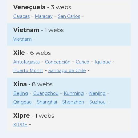
Veneçuela
- 3 webs
-
-
-
Caracas
Maracay
San Carlos
Vietnam
- 1 webs
-
Vietnam
Xile
- 6 webs
-
-
-
-
Antofagasta
Concepción
Curicó
Iquique
-
-
Puerto Montt
Santiago de Chile
Xina
- 8 webs
-
-
-
-
Beijing
Guangzhou
Kunming
Nanjing
-
-
-
-
Qingdao
Shanghai
Shenzhen
Suzhou
Xipre
- 1 webs
-
XIPRE