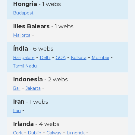
Hongria
- 1 webs
-
Budapest
Illes Balears
- 1 webs
-
Mallorca
Índia
- 6 webs
-
-
-
-
-
Bangalore
Delhi
GOA
Kolkata
Mumbai
-
Tamil Nadu
Indonesia
- 2 webs
-
-
Bali
Jakarta
Iran
- 1 webs
-
Iran
Irlanda
- 4 webs
-
-
-
-
Cork
Dublín
Galway
Limerick