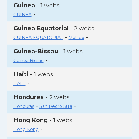
Guinea
- 1 webs
-
GUINEA
Guinea Equatorial
- 2 webs
-
-
GUINEA EQUATORIAL
Malabo
Guinea-Bissau
- 1 webs
-
Guinea Bissau
Haiti
- 1 webs
-
HAITI
Hondures
- 2 webs
-
-
Honduras
San Pedro Sula
Hong Kong
- 1 webs
-
Hong Kong