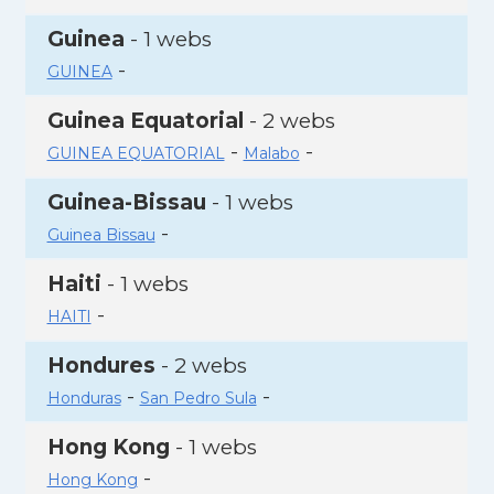
Guinea
- 1 webs
-
GUINEA
Guinea Equatorial
- 2 webs
-
-
GUINEA EQUATORIAL
Malabo
Guinea-Bissau
- 1 webs
-
Guinea Bissau
Haiti
- 1 webs
-
HAITI
Hondures
- 2 webs
-
-
Honduras
San Pedro Sula
Hong Kong
- 1 webs
-
Hong Kong