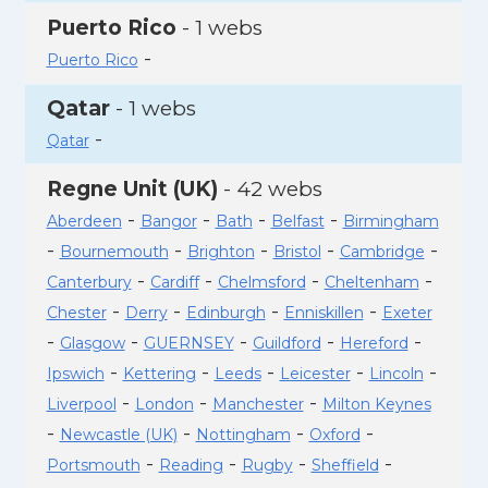
Puerto Rico
- 1 webs
-
Puerto Rico
Qatar
- 1 webs
-
Qatar
Regne Unit (UK)
- 42 webs
-
-
-
-
Aberdeen
Bangor
Bath
Belfast
Birmingham
-
-
-
-
-
Bournemouth
Brighton
Bristol
Cambridge
-
-
-
-
Canterbury
Cardiff
Chelmsford
Cheltenham
-
-
-
-
Chester
Derry
Edinburgh
Enniskillen
Exeter
-
-
-
-
-
Glasgow
GUERNSEY
Guildford
Hereford
-
-
-
-
-
Ipswich
Kettering
Leeds
Leicester
Lincoln
-
-
-
Liverpool
London
Manchester
Milton Keynes
-
-
-
-
Newcastle (UK)
Nottingham
Oxford
-
-
-
-
Portsmouth
Reading
Rugby
Sheffield