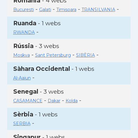
Romania
- 4 webs
-
-
-
-
Bucuresti
Galati
Timisoara
TRANSILVANIA
Ruanda
- 1 webs
-
RWANDA
Rússia
- 3 webs
-
-
-
Moskva
Sant Petersburg
SIBÈRIA
Sàhara Occidental
- 1 webs
-
Al-Aaiun
Senegal
- 3 webs
-
-
-
CASAMANCE
Dakar
Kolda
Sèrbia
- 1 webs
-
SERBIA
Singapur
- 1 webs