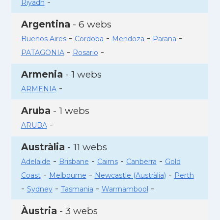
-
Riyadh
Argentina
- 6 webs
-
-
-
-
Buenos Aires
Cordoba
Mendoza
Parana
-
-
PATAGONIA
Rosario
Armenia
- 1 webs
-
ARMENIA
Aruba
- 1 webs
-
ARUBA
Austràlia
- 11 webs
-
-
-
-
Adelaide
Brisbane
Cairns
Canberra
Gold
-
-
-
Coast
Melbourne
Newcastle (Austràlia)
Perth
-
-
-
-
Sydney
Tasmania
Warrnambool
Àustria
- 3 webs