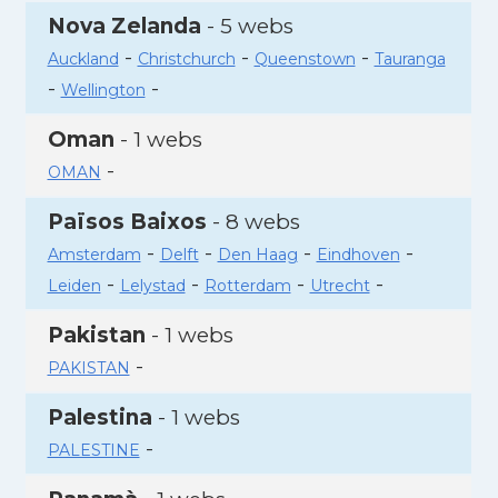
Nova Zelanda
- 5 webs
-
-
-
Auckland
Christchurch
Queenstown
Tauranga
-
-
Wellington
Oman
- 1 webs
-
OMAN
Països Baixos
- 8 webs
-
-
-
-
Amsterdam
Delft
Den Haag
Eindhoven
-
-
-
-
Leiden
Lelystad
Rotterdam
Utrecht
Pakistan
- 1 webs
-
PAKISTAN
Palestina
- 1 webs
-
PALESTINE