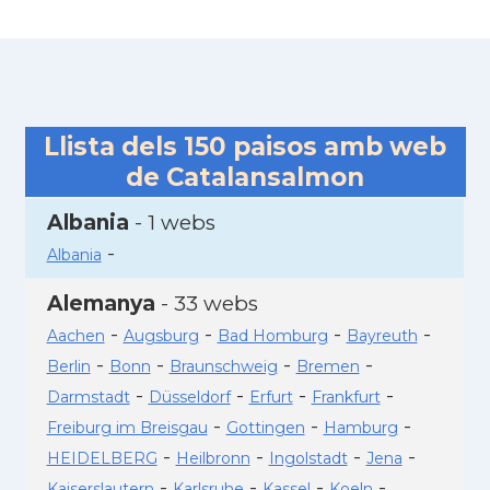
Llista dels
150
paisos amb web
de Catalansalmon
Albania
- 1 webs
-
Albania
Alemanya
- 33 webs
-
-
-
-
Aachen
Augsburg
Bad Homburg
Bayreuth
-
-
-
-
Berlin
Bonn
Braunschweig
Bremen
-
-
-
-
Darmstadt
Düsseldorf
Erfurt
Frankfurt
-
-
-
Freiburg im Breisgau
Gottingen
Hamburg
-
-
-
-
HEIDELBERG
Heilbronn
Ingolstadt
Jena
-
-
-
-
Kaiserslautern
Karlsruhe
Kassel
Koeln