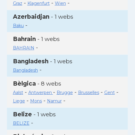
-
-
-
Graz
Klagenfurt
Wien
Azerbaidjan
- 1 webs
-
Baku
Bahrain
- 1 webs
-
BAHRAIN
Bangladesh
- 1 webs
-
Bangladesh
Bèlgica
- 8 webs
-
-
-
-
-
Aalst
Antwerpen
Brugge
Brusselles
Gent
-
-
-
Liege
Mons
Namur
Belize
- 1 webs
-
BELIZE