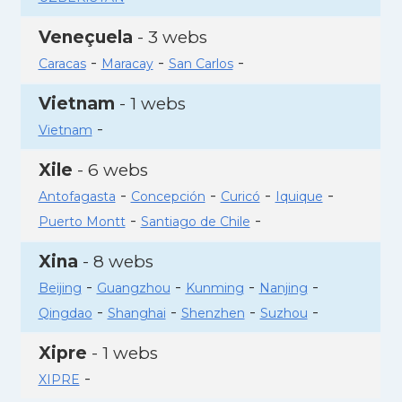
Veneçuela
- 3 webs
-
-
-
Caracas
Maracay
San Carlos
Vietnam
- 1 webs
-
Vietnam
Xile
- 6 webs
-
-
-
-
Antofagasta
Concepción
Curicó
Iquique
-
-
Puerto Montt
Santiago de Chile
Xina
- 8 webs
-
-
-
-
Beijing
Guangzhou
Kunming
Nanjing
-
-
-
-
Qingdao
Shanghai
Shenzhen
Suzhou
Xipre
- 1 webs
-
XIPRE