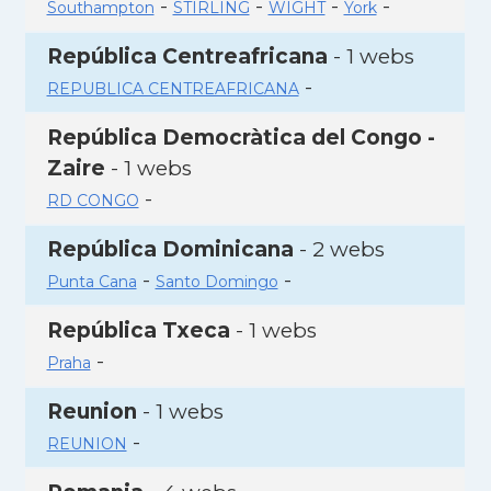
-
-
-
-
Southampton
STIRLING
WIGHT
York
República Centreafricana
- 1 webs
-
REPUBLICA CENTREAFRICANA
República Democràtica del Congo -
Zaire
- 1 webs
-
RD CONGO
República Dominicana
- 2 webs
-
-
Punta Cana
Santo Domingo
República Txeca
- 1 webs
-
Praha
Reunion
- 1 webs
-
REUNION