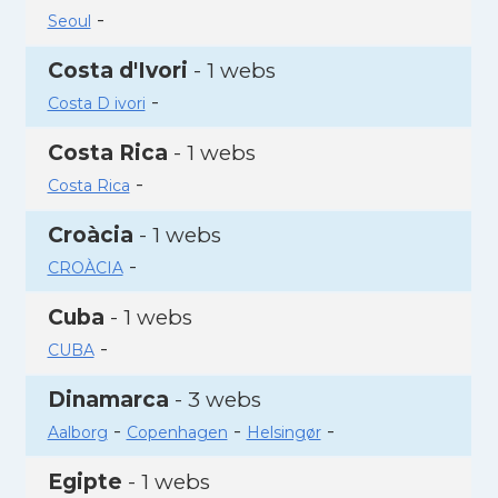
-
Seoul
Costa d'Ivori
- 1 webs
-
Costa D ivori
Costa Rica
- 1 webs
-
Costa Rica
Croàcia
- 1 webs
-
CROÀCIA
Cuba
- 1 webs
-
CUBA
Dinamarca
- 3 webs
-
-
-
Aalborg
Copenhagen
Helsingør
Egipte
- 1 webs