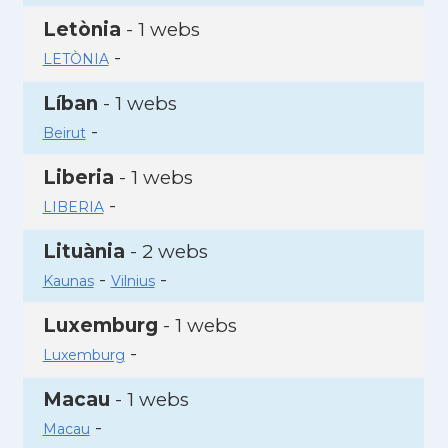
Letònia
- 1 webs
-
LETÒNIA
Líban
- 1 webs
-
Beirut
Liberia
- 1 webs
-
LIBERIA
Lituània
- 2 webs
-
-
Kaunas
Vilnius
Luxemburg
- 1 webs
-
Luxemburg
Macau
- 1 webs
-
Macau