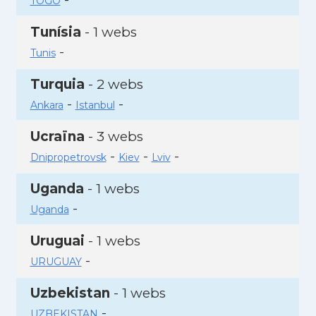
TOGO
Tunísia
- 1 webs
-
Tunis
Turquia
- 2 webs
-
-
Ankara
Istanbul
Ucraïna
- 3 webs
-
-
-
Dnipropetrovsk
Kiev
Lviv
Uganda
- 1 webs
-
Uganda
Uruguai
- 1 webs
-
URUGUAY
Uzbekistan
- 1 webs
-
UZBEKISTAN