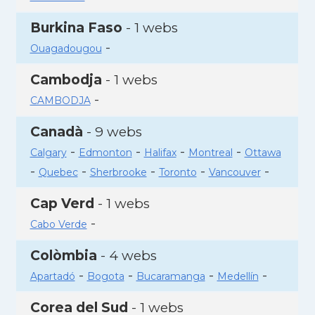
Burkina Faso
- 1 webs
-
Ouagadougou
Cambodja
- 1 webs
-
CAMBODJA
Canadà
- 9 webs
-
-
-
-
Calgary
Edmonton
Halifax
Montreal
Ottawa
-
-
-
-
-
Quebec
Sherbrooke
Toronto
Vancouver
Cap Verd
- 1 webs
-
Cabo Verde
Colòmbia
- 4 webs
-
-
-
-
Apartadó
Bogota
Bucaramanga
Medellín
Corea del Sud
- 1 webs