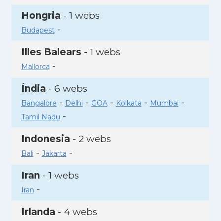
Hongria
- 1 webs
-
Budapest
Illes Balears
- 1 webs
-
Mallorca
Índia
- 6 webs
-
-
-
-
-
Bangalore
Delhi
GOA
Kolkata
Mumbai
-
Tamil Nadu
Indonesia
- 2 webs
-
-
Bali
Jakarta
Iran
- 1 webs
-
Iran
Irlanda
- 4 webs