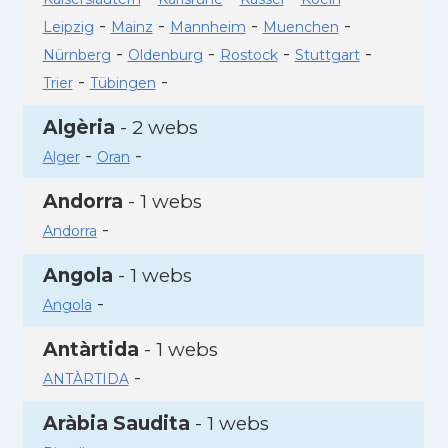
-
-
-
-
Leipzig
Mainz
Mannheim
Muenchen
-
-
-
-
Nürnberg
Oldenburg
Rostock
Stuttgart
-
-
Trier
Tübingen
Algèria
- 2 webs
-
-
Alger
Oran
Andorra
- 1 webs
-
Andorra
Angola
- 1 webs
-
Angola
Antàrtida
- 1 webs
-
ANTÀRTIDA
Aràbia Saudita
- 1 webs