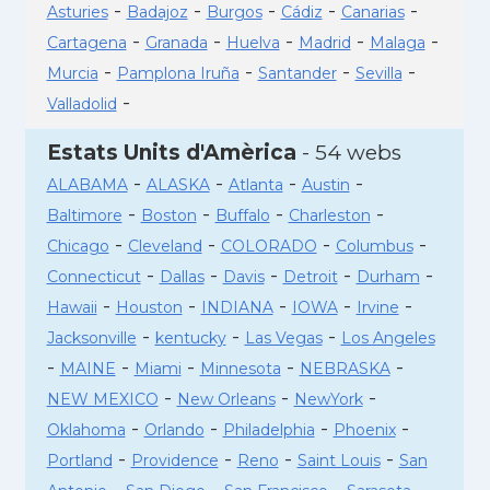
-
-
-
-
-
Asturies
Badajoz
Burgos
Cádiz
Canarias
-
-
-
-
-
Cartagena
Granada
Huelva
Madrid
Malaga
-
-
-
-
Murcia
Pamplona Iruña
Santander
Sevilla
-
Valladolid
Estats Units d'Amèrica
- 54 webs
-
-
-
-
ALABAMA
ALASKA
Atlanta
Austin
-
-
-
-
Baltimore
Boston
Buffalo
Charleston
-
-
-
-
Chicago
Cleveland
COLORADO
Columbus
-
-
-
-
-
Connecticut
Dallas
Davis
Detroit
Durham
-
-
-
-
-
Hawaii
Houston
INDIANA
IOWA
Irvine
-
-
-
Jacksonville
kentucky
Las Vegas
Los Angeles
-
-
-
-
-
MAINE
Miami
Minnesota
NEBRASKA
-
-
-
NEW MEXICO
New Orleans
NewYork
-
-
-
-
Oklahoma
Orlando
Philadelphia
Phoenix
-
-
-
-
Portland
Providence
Reno
Saint Louis
San
-
-
-
-