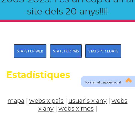
site dels 20 anys!!!!
STATS PER WEB
STATS PER PAÍS
STATS PER EDATS
Estadístiques
Tornar al capdemunt
mapa
|
webs x pais
|
usuaris x any
|
webs
x any
|
webs x mes
|