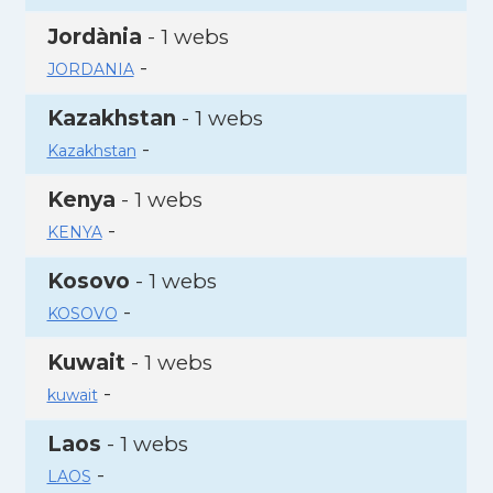
Jordània
- 1 webs
-
JORDANIA
Kazakhstan
- 1 webs
-
Kazakhstan
Kenya
- 1 webs
-
KENYA
Kosovo
- 1 webs
-
KOSOVO
Kuwait
- 1 webs
-
kuwait
Laos
- 1 webs
-
LAOS