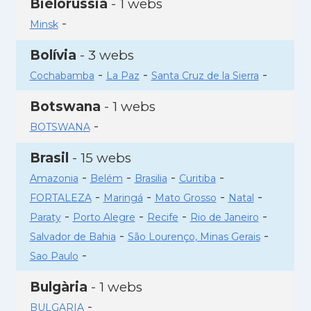
Bielorússia
- 1 webs
-
Minsk
Bolívia
- 3 webs
-
-
-
Cochabamba
La Paz
Santa Cruz de la Sierra
Botswana
- 1 webs
-
BOTSWANA
Brasil
- 15 webs
-
-
-
-
Amazonia
Belém
Brasilia
Curitiba
-
-
-
-
FORTALEZA
Maringá
Mato Grosso
Natal
-
-
-
-
Paraty
Porto Alegre
Recife
Rio de Janeiro
-
-
Salvador de Bahia
São Lourenço, Minas Gerais
-
Sao Paulo
Bulgària
- 1 webs
-
BULGARIA