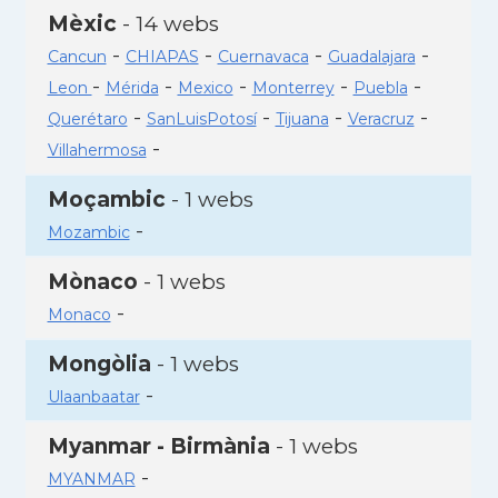
Mèxic
- 14 webs
-
-
-
-
Cancun
CHIAPAS
Cuernavaca
Guadalajara
-
-
-
-
-
Leon
Mérida
Mexico
Monterrey
Puebla
-
-
-
-
Querétaro
SanLuisPotosí
Tijuana
Veracruz
-
Villahermosa
Moçambic
- 1 webs
-
Mozambic
Mònaco
- 1 webs
-
Monaco
Mongòlia
- 1 webs
-
Ulaanbaatar
Myanmar - Birmània
- 1 webs
-
MYANMAR