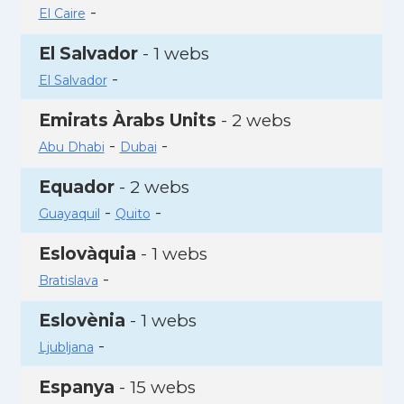
-
El Caire
El Salvador
- 1 webs
-
El Salvador
Emirats Àrabs Units
- 2 webs
-
-
Abu Dhabi
Dubai
Equador
- 2 webs
-
-
Guayaquil
Quito
Eslovàquia
- 1 webs
-
Bratislava
Eslovènia
- 1 webs
-
Ljubljana
Espanya
- 15 webs