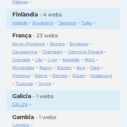
-
Pilipinas
Finlàndia
- 4 webs
-
-
-
-
Helsinki
Rovaniemi
Tampere
Turku
França
- 23 webs
-
-
-
Aix-en-Provence
Beziers
Bordeaux
-
-
-
Carcassonne
Chambéry
Clermont-Ferrand
-
-
-
-
-
Grenoble
Lille
Lyon
Marseille
Metz
-
-
-
-
-
Montpellier
Nancy
Nantes
Nice
Paris
-
-
-
-
Perpinya
Reims
Rennes
Rouen
Strasbourg
-
-
-
Toulouse
Troyes
Galícia
- 1 webs
-
GALIZA
Gambia
- 1 webs
-
GAMBIA