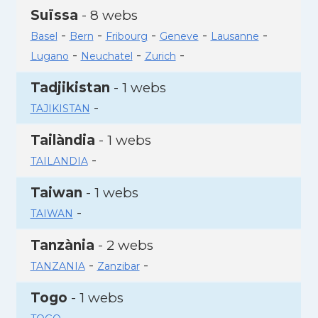
Suïssa
- 8 webs
-
-
-
-
-
Basel
Bern
Fribourg
Geneve
Lausanne
-
-
-
Lugano
Neuchatel
Zurich
Tadjikistan
- 1 webs
-
TAJIKISTAN
Tailàndia
- 1 webs
-
TAILANDIA
Taiwan
- 1 webs
-
TAIWAN
Tanzània
- 2 webs
-
-
TANZANIA
Zanzibar
Togo
- 1 webs
-