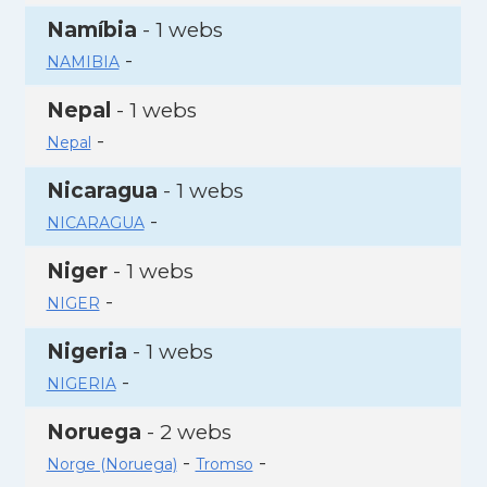
Namíbia
- 1 webs
-
NAMIBIA
Nepal
- 1 webs
-
Nepal
Nicaragua
- 1 webs
-
NICARAGUA
Niger
- 1 webs
-
NIGER
Nigeria
- 1 webs
-
NIGERIA
Noruega
- 2 webs
-
-
Norge (Noruega)
Tromso