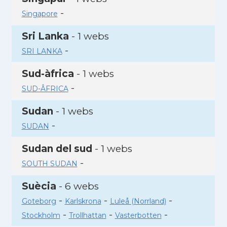
-
Singapore
Sri Lanka
- 1 webs
-
SRI LANKA
Sud-àfrica
- 1 webs
-
SUD-ÂFRICA
Sudan
- 1 webs
-
SUDAN
Sudan del sud
- 1 webs
-
SOUTH SUDAN
Suècia
- 6 webs
-
-
-
Goteborg
Karlskrona
Luleå (Norrland)
-
-
-
Stockholm
Trollhattan
Vasterbotten