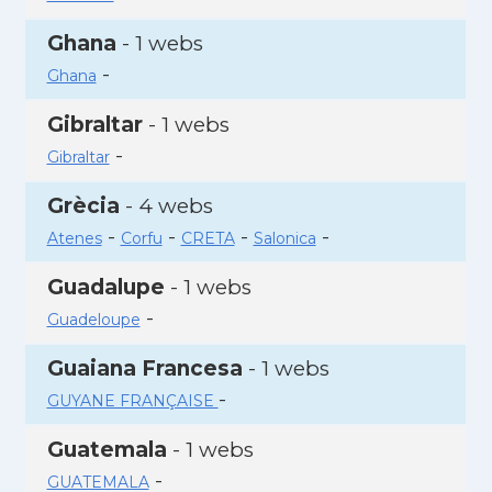
Ghana
- 1 webs
-
Ghana
Gibraltar
- 1 webs
-
Gibraltar
Grècia
- 4 webs
-
-
-
-
Atenes
Corfu
CRETA
Salonica
Guadalupe
- 1 webs
-
Guadeloupe
Guaiana Francesa
- 1 webs
-
GUYANE FRANÇAISE
Guatemala
- 1 webs
-
GUATEMALA