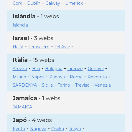
-
-
-
-
Cork
Dublín
Galway
Limerick
Islàndia
- 1 webs
-
Islàndia
Israel
- 3 webs
-
-
-
Haifa
Jerusalem
Tel Aviv
Itàlia
- 15 webs
-
-
-
-
-
Arezzo
Bari
Bologna
Firenze
Genova
-
-
-
-
-
Milano
Napoli
Padova
Roma
Rovereto
-
-
-
-
-
SARDENYA
Sicilia
Torino
Treviso
Venezia
Jamaica
- 1 webs
-
JAMAICA
Japó
- 4 webs
-
-
-
-
Kyoto
Nagoya
Osaka
Tokyo