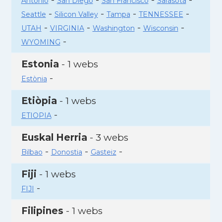
Antonio
San Diego
San Francisco
Sarasota
-
-
-
-
Seattle
Silicon Valley
Tampa
TENNESSEE
-
-
-
-
UTAH
VIRGINIA
Washington
Wisconsin
-
WYOMING
Estonia
- 1 webs
-
Estònia
Etiòpia
- 1 webs
-
ETIOPIA
Euskal Herria
- 3 webs
-
-
-
Bilbao
Donostia
Gasteiz
Fiji
- 1 webs
-
FIJI
Filipines
- 1 webs