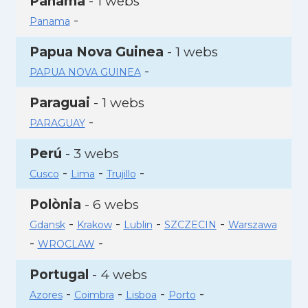
Panamà
- 1 webs
-
Panama
Papua Nova Guinea
- 1 webs
-
PAPUA NOVA GUINEA
Paraguai
- 1 webs
-
PARAGUAY
Perú
- 3 webs
-
-
-
Cusco
Lima
Trujillo
Polònia
- 6 webs
-
-
-
-
Gdansk
Krakow
Lublin
SZCZECIN
Warszawa
-
-
WROCLAW
Portugal
- 4 webs
-
-
-
-
Azores
Coimbra
Lisboa
Porto