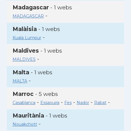
Madagascar
- 1 webs
-
MADAGASCAR
Malàisia
- 1 webs
-
Kuala Lumpur
Maldives
- 1 webs
-
MALDIVES
Malta
- 1 webs
-
MALTA
Marroc
- 5 webs
-
-
-
-
-
Casablanca
Essaouira
Fes
Nador
Rabat
Mauritània
- 1 webs
-
Nouakchott