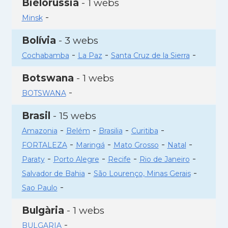
Bielorússia
- 1 webs
-
Minsk
Bolívia
- 3 webs
-
-
-
Cochabamba
La Paz
Santa Cruz de la Sierra
Botswana
- 1 webs
-
BOTSWANA
Brasil
- 15 webs
-
-
-
-
Amazonia
Belém
Brasilia
Curitiba
-
-
-
-
FORTALEZA
Maringá
Mato Grosso
Natal
-
-
-
-
Paraty
Porto Alegre
Recife
Rio de Janeiro
-
-
Salvador de Bahia
São Lourenço, Minas Gerais
-
Sao Paulo
Bulgària
- 1 webs
-
BULGARIA