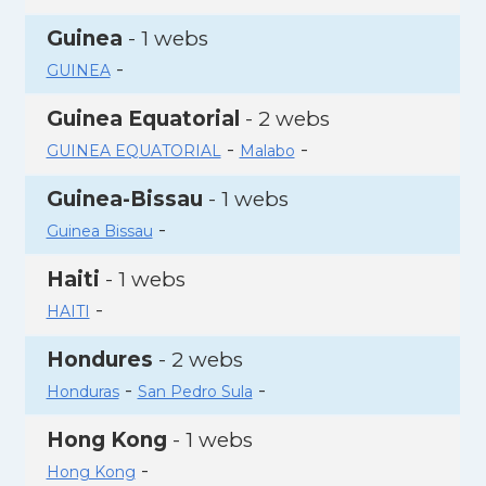
Guinea
- 1 webs
-
GUINEA
Guinea Equatorial
- 2 webs
-
-
GUINEA EQUATORIAL
Malabo
Guinea-Bissau
- 1 webs
-
Guinea Bissau
Haiti
- 1 webs
-
HAITI
Hondures
- 2 webs
-
-
Honduras
San Pedro Sula
Hong Kong
- 1 webs
-
Hong Kong