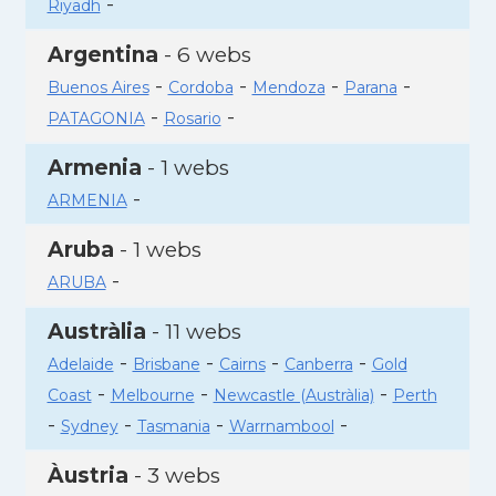
-
Riyadh
Argentina
- 6 webs
-
-
-
-
Buenos Aires
Cordoba
Mendoza
Parana
-
-
PATAGONIA
Rosario
Armenia
- 1 webs
-
ARMENIA
Aruba
- 1 webs
-
ARUBA
Austràlia
- 11 webs
-
-
-
-
Adelaide
Brisbane
Cairns
Canberra
Gold
-
-
-
Coast
Melbourne
Newcastle (Austràlia)
Perth
-
-
-
-
Sydney
Tasmania
Warrnambool
Àustria
- 3 webs