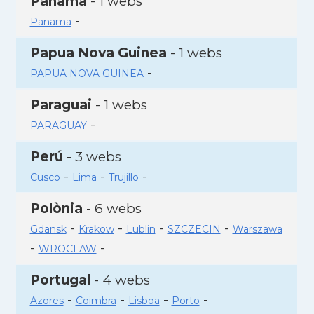
Panamà
- 1 webs
-
Panama
Papua Nova Guinea
- 1 webs
-
PAPUA NOVA GUINEA
Paraguai
- 1 webs
-
PARAGUAY
Perú
- 3 webs
-
-
-
Cusco
Lima
Trujillo
Polònia
- 6 webs
-
-
-
-
Gdansk
Krakow
Lublin
SZCZECIN
Warszawa
-
-
WROCLAW
Portugal
- 4 webs
-
-
-
-
Azores
Coimbra
Lisboa
Porto