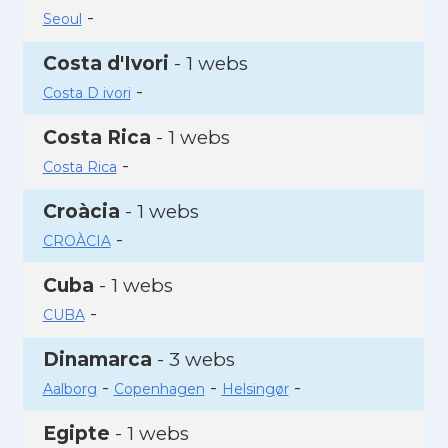
-
Seoul
Costa d'Ivori
- 1 webs
-
Costa D ivori
Costa Rica
- 1 webs
-
Costa Rica
Croàcia
- 1 webs
-
CROÀCIA
Cuba
- 1 webs
-
CUBA
Dinamarca
- 3 webs
-
-
-
Aalborg
Copenhagen
Helsingør
Egipte
- 1 webs