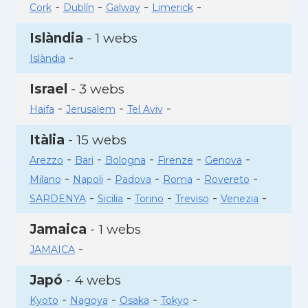
-
-
-
-
Cork
Dublín
Galway
Limerick
Islàndia
- 1 webs
-
Islàndia
Israel
- 3 webs
-
-
-
Haifa
Jerusalem
Tel Aviv
Itàlia
- 15 webs
-
-
-
-
-
Arezzo
Bari
Bologna
Firenze
Genova
-
-
-
-
-
Milano
Napoli
Padova
Roma
Rovereto
-
-
-
-
-
SARDENYA
Sicilia
Torino
Treviso
Venezia
Jamaica
- 1 webs
-
JAMAICA
Japó
- 4 webs
-
-
-
-
Kyoto
Nagoya
Osaka
Tokyo