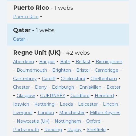
Puerto Rico
- 1 webs
-
Puerto Rico
Qatar
- 1 webs
-
Qatar
Regne Unit (UK)
- 42 webs
-
-
-
-
Aberdeen
Bangor
Bath
Belfast
Birmingham
-
-
-
-
-
Bournemouth
Brighton
Bristol
Cambridge
-
-
-
-
Canterbury
Cardiff
Chelmsford
Cheltenham
-
-
-
-
Chester
Derry
Edinburgh
Enniskillen
Exeter
-
-
-
-
-
Glasgow
GUERNSEY
Guildford
Hereford
-
-
-
-
-
Ipswich
Kettering
Leeds
Leicester
Lincoln
-
-
-
Liverpool
London
Manchester
Milton Keynes
-
-
-
-
Newcastle (UK)
Nottingham
Oxford
-
-
-
-
Portsmouth
Reading
Rugby
Sheffield