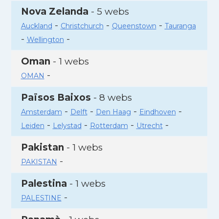
Nova Zelanda
- 5 webs
-
-
-
Auckland
Christchurch
Queenstown
Tauranga
-
-
Wellington
Oman
- 1 webs
-
OMAN
Països Baixos
- 8 webs
-
-
-
-
Amsterdam
Delft
Den Haag
Eindhoven
-
-
-
-
Leiden
Lelystad
Rotterdam
Utrecht
Pakistan
- 1 webs
-
PAKISTAN
Palestina
- 1 webs
-
PALESTINE