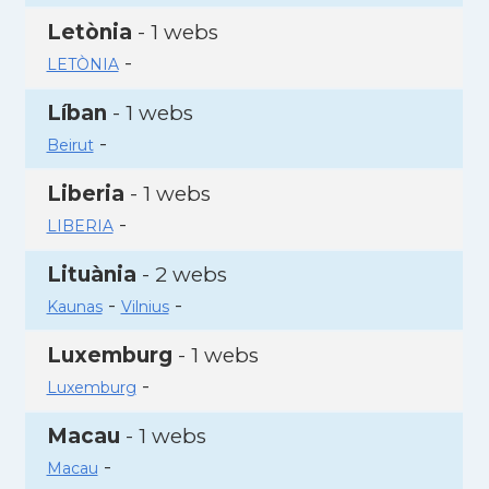
Letònia
- 1 webs
-
LETÒNIA
Líban
- 1 webs
-
Beirut
Liberia
- 1 webs
-
LIBERIA
Lituània
- 2 webs
-
-
Kaunas
Vilnius
Luxemburg
- 1 webs
-
Luxemburg
Macau
- 1 webs
-
Macau