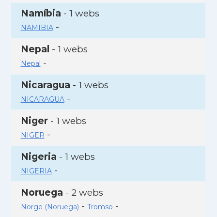
Namíbia
- 1 webs
-
NAMIBIA
Nepal
- 1 webs
-
Nepal
Nicaragua
- 1 webs
-
NICARAGUA
Niger
- 1 webs
-
NIGER
Nigeria
- 1 webs
-
NIGERIA
Noruega
- 2 webs
-
-
Norge (Noruega)
Tromso