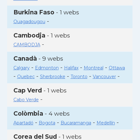
Burkina Faso
- 1 webs
-
Ouagadougou
Cambodja
- 1 webs
-
CAMBODJA
Canadà
- 9 webs
-
-
-
-
Calgary
Edmonton
Halifax
Montreal
Ottawa
-
-
-
-
-
Quebec
Sherbrooke
Toronto
Vancouver
Cap Verd
- 1 webs
-
Cabo Verde
Colòmbia
- 4 webs
-
-
-
-
Apartadó
Bogota
Bucaramanga
Medellín
Corea del Sud
- 1 webs