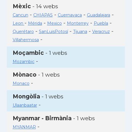
Mèxic
- 14 webs
-
-
-
-
Cancun
CHIAPAS
Cuernavaca
Guadalajara
-
-
-
-
-
Leon
Mérida
Mexico
Monterrey
Puebla
-
-
-
-
Querétaro
SanLuisPotosí
Tijuana
Veracruz
-
Villahermosa
Moçambic
- 1 webs
-
Mozambic
Mònaco
- 1 webs
-
Monaco
Mongòlia
- 1 webs
-
Ulaanbaatar
Myanmar - Birmània
- 1 webs
-
MYANMAR