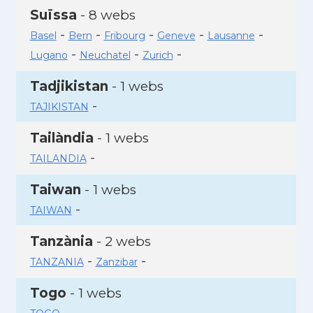
Suïssa
- 8 webs
-
-
-
-
-
Basel
Bern
Fribourg
Geneve
Lausanne
-
-
-
Lugano
Neuchatel
Zurich
Tadjikistan
- 1 webs
-
TAJIKISTAN
Tailàndia
- 1 webs
-
TAILANDIA
Taiwan
- 1 webs
-
TAIWAN
Tanzània
- 2 webs
-
-
TANZANIA
Zanzibar
Togo
- 1 webs
-