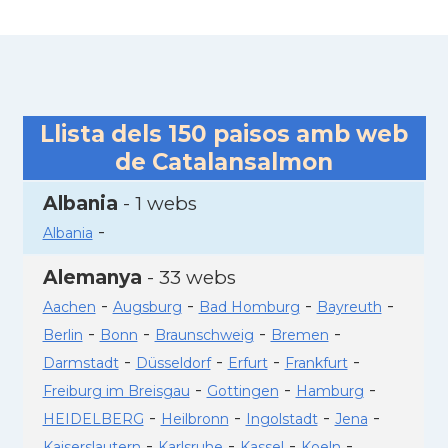
Llista dels
150
paisos amb web
de Catalansalmon
Albania
- 1 webs
-
Albania
Alemanya
- 33 webs
-
-
-
-
Aachen
Augsburg
Bad Homburg
Bayreuth
-
-
-
-
Berlin
Bonn
Braunschweig
Bremen
-
-
-
-
Darmstadt
Düsseldorf
Erfurt
Frankfurt
-
-
-
Freiburg im Breisgau
Gottingen
Hamburg
-
-
-
-
HEIDELBERG
Heilbronn
Ingolstadt
Jena
-
-
-
-
Kaiserslautern
Karlsruhe
Kassel
Koeln