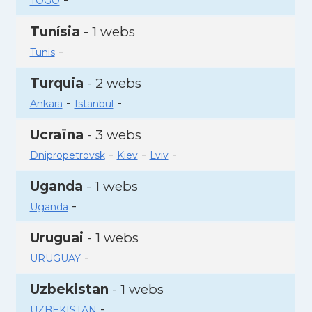
TOGO
Tunísia
- 1 webs
-
Tunis
Turquia
- 2 webs
-
-
Ankara
Istanbul
Ucraïna
- 3 webs
-
-
-
Dnipropetrovsk
Kiev
Lviv
Uganda
- 1 webs
-
Uganda
Uruguai
- 1 webs
-
URUGUAY
Uzbekistan
- 1 webs
-
UZBEKISTAN