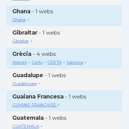
Ghana
- 1 webs
-
Ghana
Gibraltar
- 1 webs
-
Gibraltar
Grècia
- 4 webs
-
-
-
-
Atenes
Corfu
CRETA
Salonica
Guadalupe
- 1 webs
-
Guadeloupe
Guaiana Francesa
- 1 webs
-
GUYANE FRANÇAISE
Guatemala
- 1 webs
-
GUATEMALA