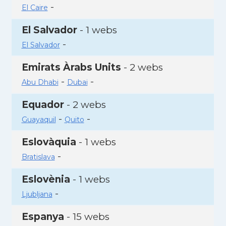
-
El Caire
El Salvador
- 1 webs
-
El Salvador
Emirats Àrabs Units
- 2 webs
-
-
Abu Dhabi
Dubai
Equador
- 2 webs
-
-
Guayaquil
Quito
Eslovàquia
- 1 webs
-
Bratislava
Eslovènia
- 1 webs
-
Ljubljana
Espanya
- 15 webs