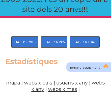
site dels 20 anys!!!!
STATS PER WEB
STATS PER PAÍS
STATS PER EDATS
Estadístiques
Tornar al capdemunt
mapa
|
webs x pais
|
usuaris x any
|
webs
x any
|
webs x mes
|