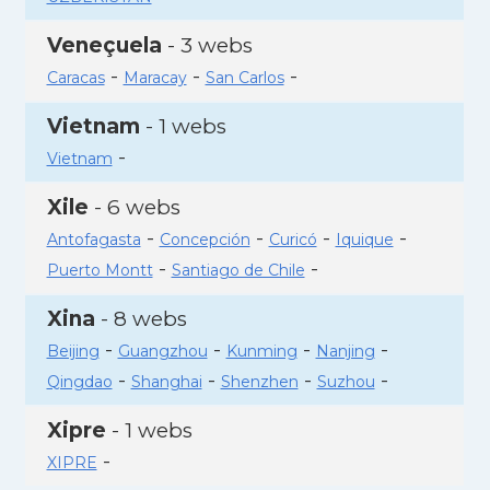
Veneçuela
- 3 webs
-
-
-
Caracas
Maracay
San Carlos
Vietnam
- 1 webs
-
Vietnam
Xile
- 6 webs
-
-
-
-
Antofagasta
Concepción
Curicó
Iquique
-
-
Puerto Montt
Santiago de Chile
Xina
- 8 webs
-
-
-
-
Beijing
Guangzhou
Kunming
Nanjing
-
-
-
-
Qingdao
Shanghai
Shenzhen
Suzhou
Xipre
- 1 webs
-
XIPRE