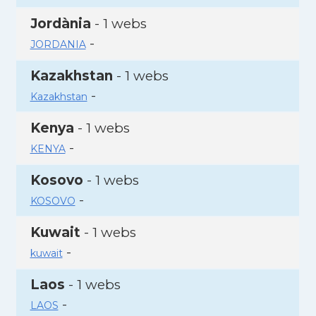
Jordània
- 1 webs
-
JORDANIA
Kazakhstan
- 1 webs
-
Kazakhstan
Kenya
- 1 webs
-
KENYA
Kosovo
- 1 webs
-
KOSOVO
Kuwait
- 1 webs
-
kuwait
Laos
- 1 webs
-
LAOS