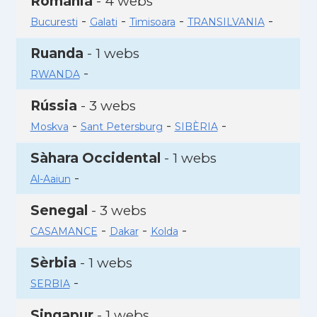
Romania
- 4 webs
-
-
-
-
Bucuresti
Galati
Timisoara
TRANSILVANIA
Ruanda
- 1 webs
-
RWANDA
Rússia
- 3 webs
-
-
-
Moskva
Sant Petersburg
SIBÈRIA
Sàhara Occidental
- 1 webs
-
Al-Aaiun
Senegal
- 3 webs
-
-
-
CASAMANCE
Dakar
Kolda
Sèrbia
- 1 webs
-
SERBIA
Singapur
- 1 webs