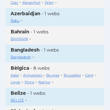
-
-
-
Graz
Klagenfurt
Wien
Azerbaidjan
- 1 webs
-
Baku
Bahrain
- 1 webs
-
BAHRAIN
Bangladesh
- 1 webs
-
Bangladesh
Bèlgica
- 8 webs
-
-
-
-
-
Aalst
Antwerpen
Brugge
Brusselles
Gent
-
-
-
Liege
Mons
Namur
Belize
- 1 webs
-
BELIZE