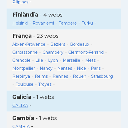
-
Pilipinas
Finlàndia
- 4 webs
-
-
-
-
Helsinki
Rovaniemi
Tampere
Turku
França
- 23 webs
-
-
-
Aix-en-Provence
Beziers
Bordeaux
-
-
-
Carcassonne
Chambéry
Clermont-Ferrand
-
-
-
-
-
Grenoble
Lille
Lyon
Marseille
Metz
-
-
-
-
-
Montpellier
Nancy
Nantes
Nice
Paris
-
-
-
-
Perpinya
Reims
Rennes
Rouen
Strasbourg
-
-
-
Toulouse
Troyes
Galícia
- 1 webs
-
GALIZA
Gambia
- 1 webs
-
GAMBIA