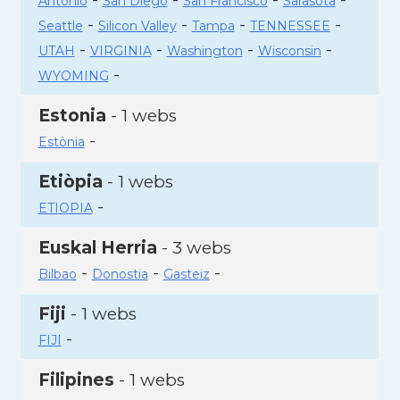
Antonio
San Diego
San Francisco
Sarasota
-
-
-
-
Seattle
Silicon Valley
Tampa
TENNESSEE
-
-
-
-
UTAH
VIRGINIA
Washington
Wisconsin
-
WYOMING
Estonia
- 1 webs
-
Estònia
Etiòpia
- 1 webs
-
ETIOPIA
Euskal Herria
- 3 webs
-
-
-
Bilbao
Donostia
Gasteiz
Fiji
- 1 webs
-
FIJI
Filipines
- 1 webs