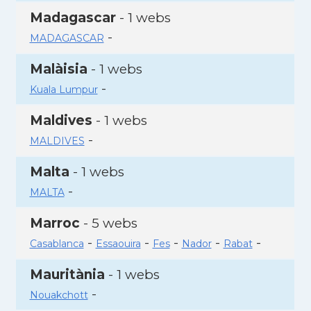
Madagascar
- 1 webs
-
MADAGASCAR
Malàisia
- 1 webs
-
Kuala Lumpur
Maldives
- 1 webs
-
MALDIVES
Malta
- 1 webs
-
MALTA
Marroc
- 5 webs
-
-
-
-
-
Casablanca
Essaouira
Fes
Nador
Rabat
Mauritània
- 1 webs
-
Nouakchott