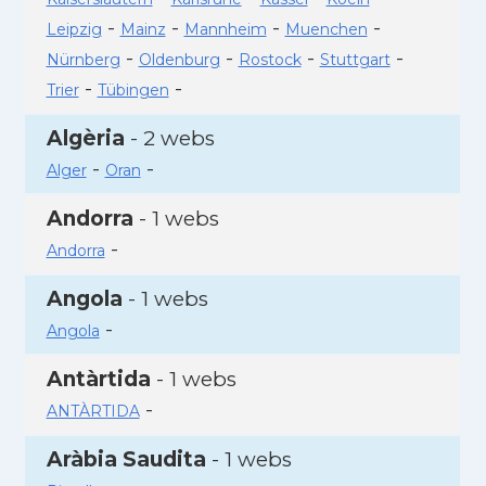
-
-
-
-
Leipzig
Mainz
Mannheim
Muenchen
-
-
-
-
Nürnberg
Oldenburg
Rostock
Stuttgart
-
-
Trier
Tübingen
Algèria
- 2 webs
-
-
Alger
Oran
Andorra
- 1 webs
-
Andorra
Angola
- 1 webs
-
Angola
Antàrtida
- 1 webs
-
ANTÀRTIDA
Aràbia Saudita
- 1 webs