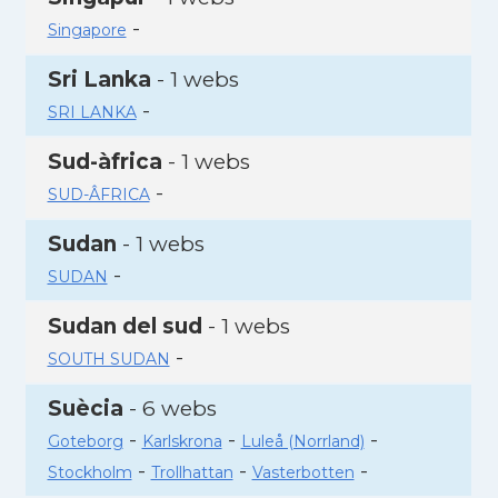
-
Singapore
Sri Lanka
- 1 webs
-
SRI LANKA
Sud-àfrica
- 1 webs
-
SUD-ÂFRICA
Sudan
- 1 webs
-
SUDAN
Sudan del sud
- 1 webs
-
SOUTH SUDAN
Suècia
- 6 webs
-
-
-
Goteborg
Karlskrona
Luleå (Norrland)
-
-
-
Stockholm
Trollhattan
Vasterbotten