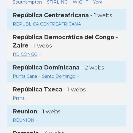
-
-
-
-
Southampton
STIRLING
WIGHT
York
República Centreafricana
- 1 webs
-
REPUBLICA CENTREAFRICANA
República Democràtica del Congo -
Zaire
- 1 webs
-
RD CONGO
República Dominicana
- 2 webs
-
-
Punta Cana
Santo Domingo
República Txeca
- 1 webs
-
Praha
Reunion
- 1 webs
-
REUNION