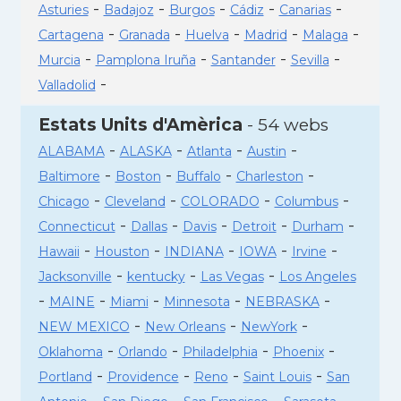
-
-
-
-
-
Asturies
Badajoz
Burgos
Cádiz
Canarias
-
-
-
-
-
Cartagena
Granada
Huelva
Madrid
Malaga
-
-
-
-
Murcia
Pamplona Iruña
Santander
Sevilla
-
Valladolid
Estats Units d'Amèrica
- 54 webs
-
-
-
-
ALABAMA
ALASKA
Atlanta
Austin
-
-
-
-
Baltimore
Boston
Buffalo
Charleston
-
-
-
-
Chicago
Cleveland
COLORADO
Columbus
-
-
-
-
-
Connecticut
Dallas
Davis
Detroit
Durham
-
-
-
-
-
Hawaii
Houston
INDIANA
IOWA
Irvine
-
-
-
Jacksonville
kentucky
Las Vegas
Los Angeles
-
-
-
-
-
MAINE
Miami
Minnesota
NEBRASKA
-
-
-
NEW MEXICO
New Orleans
NewYork
-
-
-
-
Oklahoma
Orlando
Philadelphia
Phoenix
-
-
-
-
Portland
Providence
Reno
Saint Louis
San
-
-
-
-