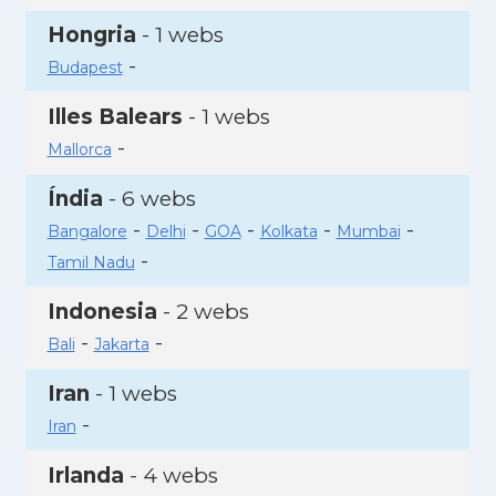
Hongria
- 1 webs
-
Budapest
Illes Balears
- 1 webs
-
Mallorca
Índia
- 6 webs
-
-
-
-
-
Bangalore
Delhi
GOA
Kolkata
Mumbai
-
Tamil Nadu
Indonesia
- 2 webs
-
-
Bali
Jakarta
Iran
- 1 webs
-
Iran
Irlanda
- 4 webs