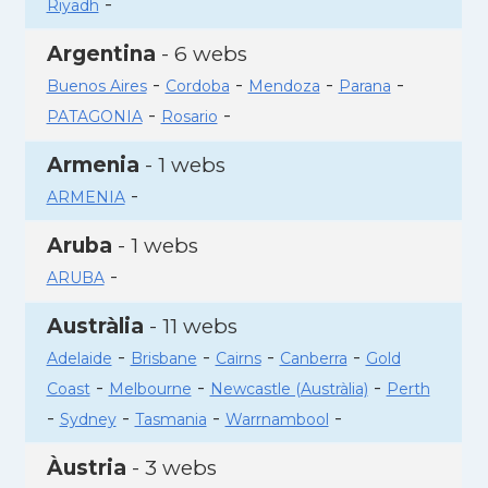
-
Riyadh
Argentina
- 6 webs
-
-
-
-
Buenos Aires
Cordoba
Mendoza
Parana
-
-
PATAGONIA
Rosario
Armenia
- 1 webs
-
ARMENIA
Aruba
- 1 webs
-
ARUBA
Austràlia
- 11 webs
-
-
-
-
Adelaide
Brisbane
Cairns
Canberra
Gold
-
-
-
Coast
Melbourne
Newcastle (Austràlia)
Perth
-
-
-
-
Sydney
Tasmania
Warrnambool
Àustria
- 3 webs