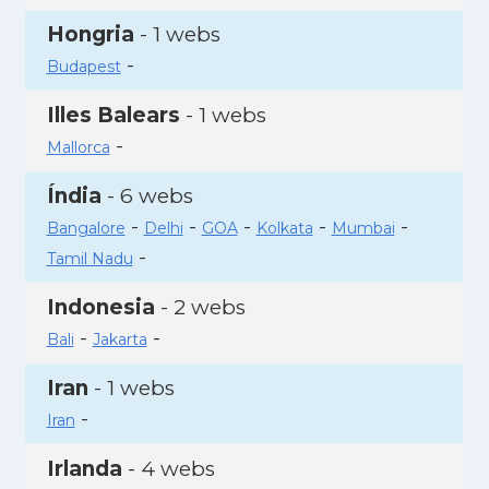
Hongria
- 1 webs
-
Budapest
Illes Balears
- 1 webs
-
Mallorca
Índia
- 6 webs
-
-
-
-
-
Bangalore
Delhi
GOA
Kolkata
Mumbai
-
Tamil Nadu
Indonesia
- 2 webs
-
-
Bali
Jakarta
Iran
- 1 webs
-
Iran
Irlanda
- 4 webs