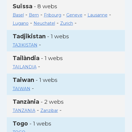
Suïssa
- 8 webs
-
-
-
-
-
Basel
Bern
Fribourg
Geneve
Lausanne
-
-
-
Lugano
Neuchatel
Zurich
Tadjikistan
- 1 webs
-
TAJIKISTAN
Tailàndia
- 1 webs
-
TAILANDIA
Taiwan
- 1 webs
-
TAIWAN
Tanzània
- 2 webs
-
-
TANZANIA
Zanzibar
Togo
- 1 webs
-