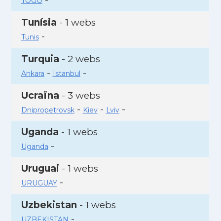
TOGO
Tunísia
- 1 webs
-
Tunis
Turquia
- 2 webs
-
-
Ankara
Istanbul
Ucraïna
- 3 webs
-
-
-
Dnipropetrovsk
Kiev
Lviv
Uganda
- 1 webs
-
Uganda
Uruguai
- 1 webs
-
URUGUAY
Uzbekistan
- 1 webs
-
UZBEKISTAN