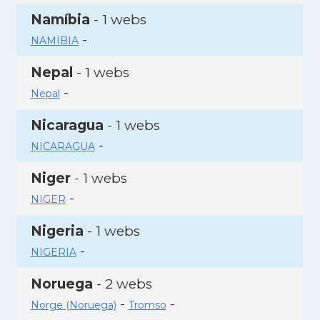
Namíbia
- 1 webs
-
NAMIBIA
Nepal
- 1 webs
-
Nepal
Nicaragua
- 1 webs
-
NICARAGUA
Niger
- 1 webs
-
NIGER
Nigeria
- 1 webs
-
NIGERIA
Noruega
- 2 webs
-
-
Norge (Noruega)
Tromso