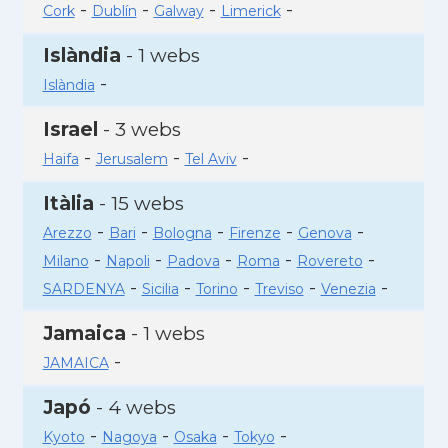
-
-
-
-
Cork
Dublín
Galway
Limerick
Islàndia
- 1 webs
-
Islàndia
Israel
- 3 webs
-
-
-
Haifa
Jerusalem
Tel Aviv
Itàlia
- 15 webs
-
-
-
-
-
Arezzo
Bari
Bologna
Firenze
Genova
-
-
-
-
-
Milano
Napoli
Padova
Roma
Rovereto
-
-
-
-
-
SARDENYA
Sicilia
Torino
Treviso
Venezia
Jamaica
- 1 webs
-
JAMAICA
Japó
- 4 webs
-
-
-
-
Kyoto
Nagoya
Osaka
Tokyo