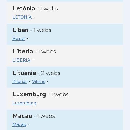
Letònia
- 1 webs
-
LETÒNIA
Líban
- 1 webs
-
Beirut
Liberia
- 1 webs
-
LIBERIA
Lituània
- 2 webs
-
-
Kaunas
Vilnius
Luxemburg
- 1 webs
-
Luxemburg
Macau
- 1 webs
-
Macau