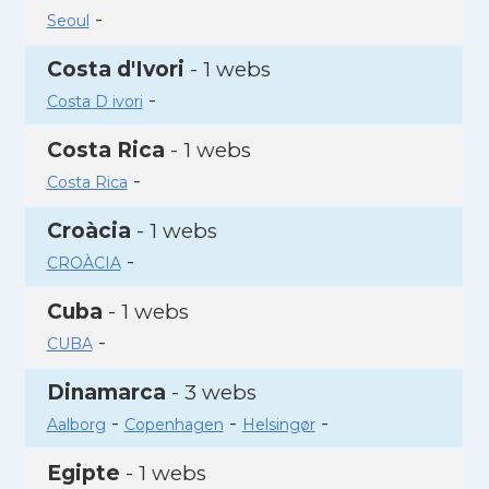
-
Seoul
Costa d'Ivori
- 1 webs
-
Costa D ivori
Costa Rica
- 1 webs
-
Costa Rica
Croàcia
- 1 webs
-
CROÀCIA
Cuba
- 1 webs
-
CUBA
Dinamarca
- 3 webs
-
-
-
Aalborg
Copenhagen
Helsingør
Egipte
- 1 webs