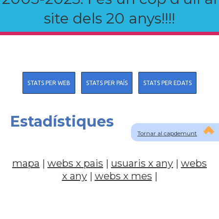
site dels 20 anys!!!!
STATS PER WEB
STATS PER PAÍS
STATS PER EDATS
Estadístiques
Tornar al capdemunt
mapa
|
webs x pais
|
usuaris x any
|
webs
x any
|
webs x mes
|