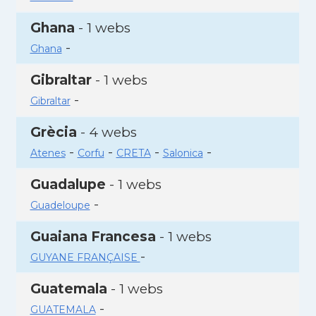
Ghana
- 1 webs
-
Ghana
Gibraltar
- 1 webs
-
Gibraltar
Grècia
- 4 webs
-
-
-
-
Atenes
Corfu
CRETA
Salonica
Guadalupe
- 1 webs
-
Guadeloupe
Guaiana Francesa
- 1 webs
-
GUYANE FRANÇAISE
Guatemala
- 1 webs
-
GUATEMALA