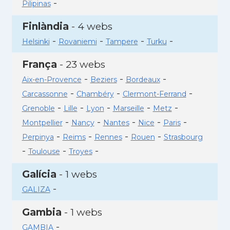
-
Pilipinas
Finlàndia
- 4 webs
-
-
-
-
Helsinki
Rovaniemi
Tampere
Turku
França
- 23 webs
-
-
-
Aix-en-Provence
Beziers
Bordeaux
-
-
-
Carcassonne
Chambéry
Clermont-Ferrand
-
-
-
-
-
Grenoble
Lille
Lyon
Marseille
Metz
-
-
-
-
-
Montpellier
Nancy
Nantes
Nice
Paris
-
-
-
-
Perpinya
Reims
Rennes
Rouen
Strasbourg
-
-
-
Toulouse
Troyes
Galícia
- 1 webs
-
GALIZA
Gambia
- 1 webs
-
GAMBIA