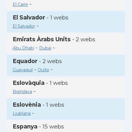
-
El Caire
El Salvador
- 1 webs
-
El Salvador
Emirats Àrabs Units
- 2 webs
-
-
Abu Dhabi
Dubai
Equador
- 2 webs
-
-
Guayaquil
Quito
Eslovàquia
- 1 webs
-
Bratislava
Eslovènia
- 1 webs
-
Ljubljana
Espanya
- 15 webs