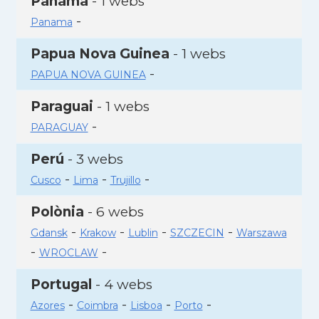
Panamà
- 1 webs
-
Panama
Papua Nova Guinea
- 1 webs
-
PAPUA NOVA GUINEA
Paraguai
- 1 webs
-
PARAGUAY
Perú
- 3 webs
-
-
-
Cusco
Lima
Trujillo
Polònia
- 6 webs
-
-
-
-
Gdansk
Krakow
Lublin
SZCZECIN
Warszawa
-
-
WROCLAW
Portugal
- 4 webs
-
-
-
-
Azores
Coimbra
Lisboa
Porto