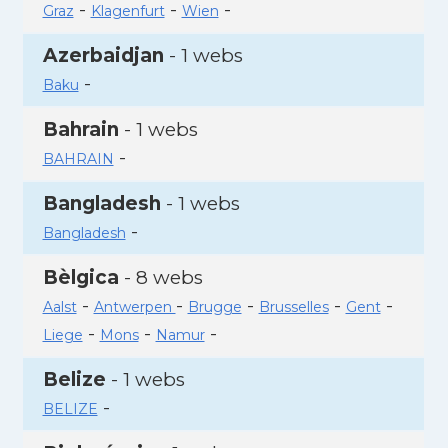
-
-
-
Graz
Klagenfurt
Wien
Azerbaidjan
- 1 webs
-
Baku
Bahrain
- 1 webs
-
BAHRAIN
Bangladesh
- 1 webs
-
Bangladesh
Bèlgica
- 8 webs
-
-
-
-
-
Aalst
Antwerpen
Brugge
Brusselles
Gent
-
-
-
Liege
Mons
Namur
Belize
- 1 webs
-
BELIZE