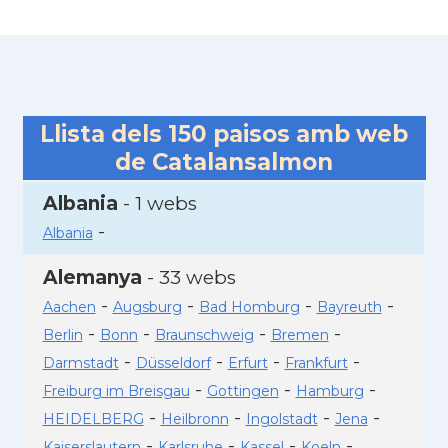
Llista dels
150
paisos amb web
de Catalansalmon
Albania
- 1 webs
-
Albania
Alemanya
- 33 webs
-
-
-
-
Aachen
Augsburg
Bad Homburg
Bayreuth
-
-
-
-
Berlin
Bonn
Braunschweig
Bremen
-
-
-
-
Darmstadt
Düsseldorf
Erfurt
Frankfurt
-
-
-
Freiburg im Breisgau
Gottingen
Hamburg
-
-
-
-
HEIDELBERG
Heilbronn
Ingolstadt
Jena
-
-
-
-
Kaiserslautern
Karlsruhe
Kassel
Koeln