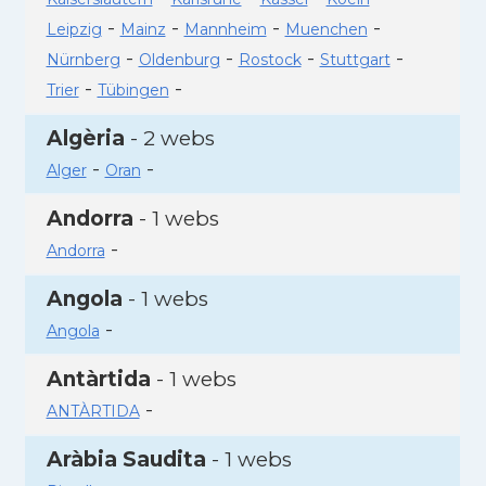
-
-
-
-
Leipzig
Mainz
Mannheim
Muenchen
-
-
-
-
Nürnberg
Oldenburg
Rostock
Stuttgart
-
-
Trier
Tübingen
Algèria
- 2 webs
-
-
Alger
Oran
Andorra
- 1 webs
-
Andorra
Angola
- 1 webs
-
Angola
Antàrtida
- 1 webs
-
ANTÀRTIDA
Aràbia Saudita
- 1 webs