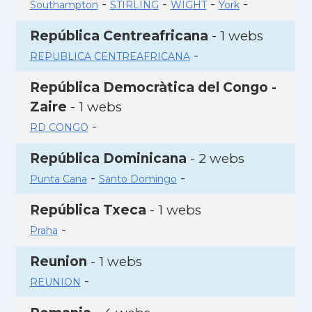
-
-
-
-
Southampton
STIRLING
WIGHT
York
República Centreafricana
- 1 webs
-
REPUBLICA CENTREAFRICANA
República Democràtica del Congo -
Zaire
- 1 webs
-
RD CONGO
República Dominicana
- 2 webs
-
-
Punta Cana
Santo Domingo
República Txeca
- 1 webs
-
Praha
Reunion
- 1 webs
-
REUNION