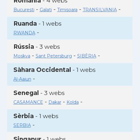
Romania
- 4 webs
-
-
-
-
Bucuresti
Galati
Timisoara
TRANSILVANIA
Ruanda
- 1 webs
-
RWANDA
Rússia
- 3 webs
-
-
-
Moskva
Sant Petersburg
SIBÈRIA
Sàhara Occidental
- 1 webs
-
Al-Aaiun
Senegal
- 3 webs
-
-
-
CASAMANCE
Dakar
Kolda
Sèrbia
- 1 webs
-
SERBIA
Singapur
- 1 webs