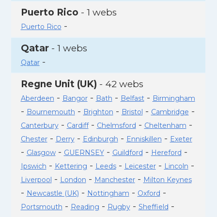
Puerto Rico
- 1 webs
-
Puerto Rico
Qatar
- 1 webs
-
Qatar
Regne Unit (UK)
- 42 webs
-
-
-
-
Aberdeen
Bangor
Bath
Belfast
Birmingham
-
-
-
-
-
Bournemouth
Brighton
Bristol
Cambridge
-
-
-
-
Canterbury
Cardiff
Chelmsford
Cheltenham
-
-
-
-
Chester
Derry
Edinburgh
Enniskillen
Exeter
-
-
-
-
-
Glasgow
GUERNSEY
Guildford
Hereford
-
-
-
-
-
Ipswich
Kettering
Leeds
Leicester
Lincoln
-
-
-
Liverpool
London
Manchester
Milton Keynes
-
-
-
-
Newcastle (UK)
Nottingham
Oxford
-
-
-
-
Portsmouth
Reading
Rugby
Sheffield