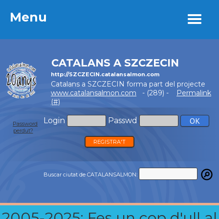
Menu
Menu
CATALANS A SZCZECIN
http://SZCZECIN.catalansalmon.com
Catalans a SZCZECIN forma part del projecte
www.catalansalmon.com
- (289) -
Permalink
(#)
Login
Passwd
Password
perdut?
REGISTRA'T
Buscar ciutat de CATALANSALMON:
2005-2025: Fes un cop d'ull al