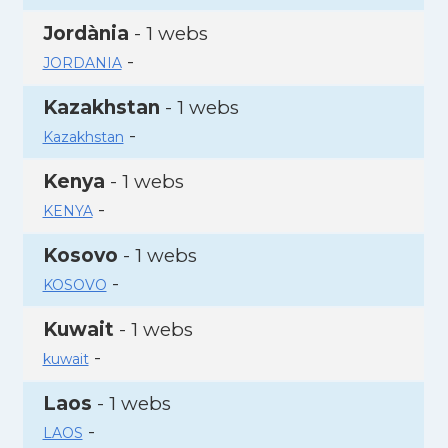
Jordània
- 1 webs
-
JORDANIA
Kazakhstan
- 1 webs
-
Kazakhstan
Kenya
- 1 webs
-
KENYA
Kosovo
- 1 webs
-
KOSOVO
Kuwait
- 1 webs
-
kuwait
Laos
- 1 webs
-
LAOS