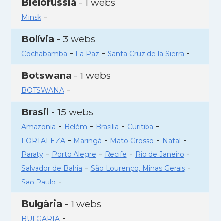
Bielorússia
- 1 webs
-
Minsk
Bolívia
- 3 webs
-
-
-
Cochabamba
La Paz
Santa Cruz de la Sierra
Botswana
- 1 webs
-
BOTSWANA
Brasil
- 15 webs
-
-
-
-
Amazonia
Belém
Brasilia
Curitiba
-
-
-
-
FORTALEZA
Maringá
Mato Grosso
Natal
-
-
-
-
Paraty
Porto Alegre
Recife
Rio de Janeiro
-
-
Salvador de Bahia
São Lourenço, Minas Gerais
-
Sao Paulo
Bulgària
- 1 webs
-
BULGARIA