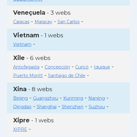
Veneçuela
- 3 webs
-
-
-
Caracas
Maracay
San Carlos
Vietnam
- 1 webs
-
Vietnam
Xile
- 6 webs
-
-
-
-
Antofagasta
Concepción
Curicó
Iquique
-
-
Puerto Montt
Santiago de Chile
Xina
- 8 webs
-
-
-
-
Beijing
Guangzhou
Kunming
Nanjing
-
-
-
-
Qingdao
Shanghai
Shenzhen
Suzhou
Xipre
- 1 webs
-
XIPRE