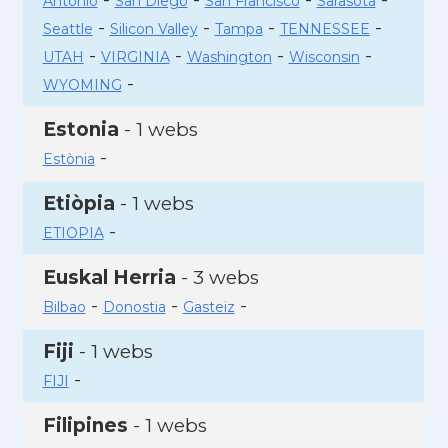
Antonio
San Diego
San Francisco
Sarasota
-
-
-
-
Seattle
Silicon Valley
Tampa
TENNESSEE
-
-
-
-
UTAH
VIRGINIA
Washington
Wisconsin
-
WYOMING
Estonia
- 1 webs
-
Estònia
Etiòpia
- 1 webs
-
ETIOPIA
Euskal Herria
- 3 webs
-
-
-
Bilbao
Donostia
Gasteiz
Fiji
- 1 webs
-
FIJI
Filipines
- 1 webs