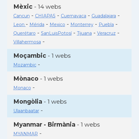
Mèxic
- 14 webs
-
-
-
-
Cancun
CHIAPAS
Cuernavaca
Guadalajara
-
-
-
-
-
Leon
Mérida
Mexico
Monterrey
Puebla
-
-
-
-
Querétaro
SanLuisPotosí
Tijuana
Veracruz
-
Villahermosa
Moçambic
- 1 webs
-
Mozambic
Mònaco
- 1 webs
-
Monaco
Mongòlia
- 1 webs
-
Ulaanbaatar
Myanmar - Birmània
- 1 webs
-
MYANMAR