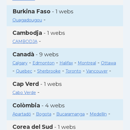
Burkina Faso
- 1 webs
-
Ouagadougou
Cambodja
- 1 webs
-
CAMBODJA
Canadà
- 9 webs
-
-
-
-
Calgary
Edmonton
Halifax
Montreal
Ottawa
-
-
-
-
-
Quebec
Sherbrooke
Toronto
Vancouver
Cap Verd
- 1 webs
-
Cabo Verde
Colòmbia
- 4 webs
-
-
-
-
Apartadó
Bogota
Bucaramanga
Medellín
Corea del Sud
- 1 webs