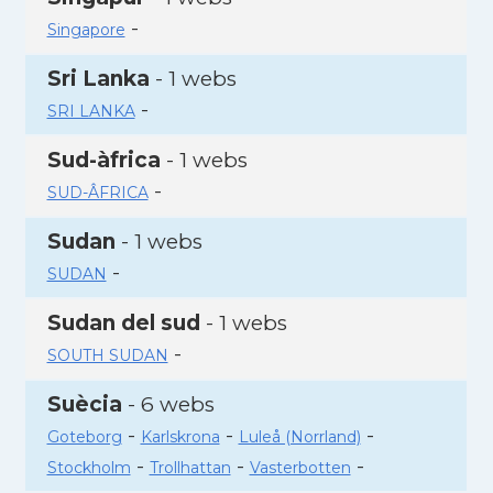
-
Singapore
Sri Lanka
- 1 webs
-
SRI LANKA
Sud-àfrica
- 1 webs
-
SUD-ÂFRICA
Sudan
- 1 webs
-
SUDAN
Sudan del sud
- 1 webs
-
SOUTH SUDAN
Suècia
- 6 webs
-
-
-
Goteborg
Karlskrona
Luleå (Norrland)
-
-
-
Stockholm
Trollhattan
Vasterbotten