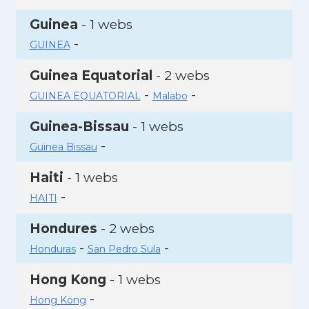
Guinea
- 1 webs
-
GUINEA
Guinea Equatorial
- 2 webs
-
-
GUINEA EQUATORIAL
Malabo
Guinea-Bissau
- 1 webs
-
Guinea Bissau
Haiti
- 1 webs
-
HAITI
Hondures
- 2 webs
-
-
Honduras
San Pedro Sula
Hong Kong
- 1 webs
-
Hong Kong