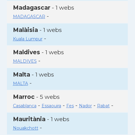
Madagascar
- 1 webs
-
MADAGASCAR
Malàisia
- 1 webs
-
Kuala Lumpur
Maldives
- 1 webs
-
MALDIVES
Malta
- 1 webs
-
MALTA
Marroc
- 5 webs
-
-
-
-
-
Casablanca
Essaouira
Fes
Nador
Rabat
Mauritània
- 1 webs
-
Nouakchott