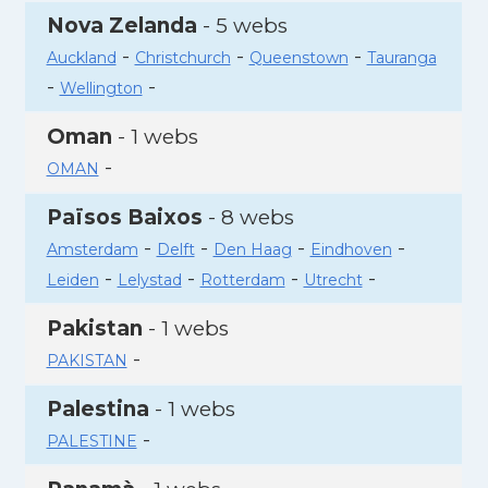
Nova Zelanda
- 5 webs
-
-
-
Auckland
Christchurch
Queenstown
Tauranga
-
-
Wellington
Oman
- 1 webs
-
OMAN
Països Baixos
- 8 webs
-
-
-
-
Amsterdam
Delft
Den Haag
Eindhoven
-
-
-
-
Leiden
Lelystad
Rotterdam
Utrecht
Pakistan
- 1 webs
-
PAKISTAN
Palestina
- 1 webs
-
PALESTINE