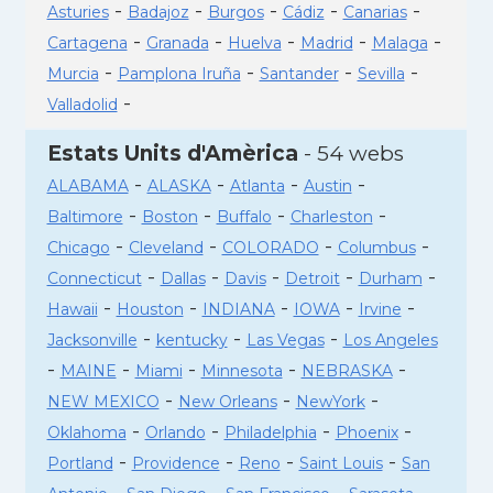
-
-
-
-
-
Asturies
Badajoz
Burgos
Cádiz
Canarias
-
-
-
-
-
Cartagena
Granada
Huelva
Madrid
Malaga
-
-
-
-
Murcia
Pamplona Iruña
Santander
Sevilla
-
Valladolid
Estats Units d'Amèrica
- 54 webs
-
-
-
-
ALABAMA
ALASKA
Atlanta
Austin
-
-
-
-
Baltimore
Boston
Buffalo
Charleston
-
-
-
-
Chicago
Cleveland
COLORADO
Columbus
-
-
-
-
-
Connecticut
Dallas
Davis
Detroit
Durham
-
-
-
-
-
Hawaii
Houston
INDIANA
IOWA
Irvine
-
-
-
Jacksonville
kentucky
Las Vegas
Los Angeles
-
-
-
-
-
MAINE
Miami
Minnesota
NEBRASKA
-
-
-
NEW MEXICO
New Orleans
NewYork
-
-
-
-
Oklahoma
Orlando
Philadelphia
Phoenix
-
-
-
-
Portland
Providence
Reno
Saint Louis
San
-
-
-
-