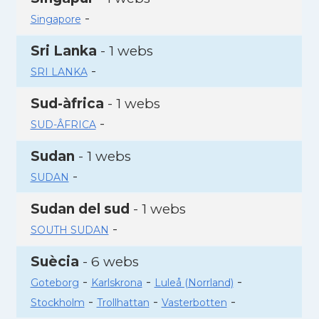
-
Singapore
Sri Lanka
- 1 webs
-
SRI LANKA
Sud-àfrica
- 1 webs
-
SUD-ÂFRICA
Sudan
- 1 webs
-
SUDAN
Sudan del sud
- 1 webs
-
SOUTH SUDAN
Suècia
- 6 webs
-
-
-
Goteborg
Karlskrona
Luleå (Norrland)
-
-
-
Stockholm
Trollhattan
Vasterbotten