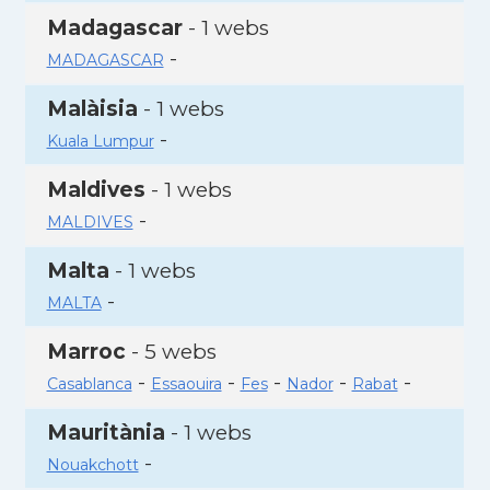
Madagascar
- 1 webs
-
MADAGASCAR
Malàisia
- 1 webs
-
Kuala Lumpur
Maldives
- 1 webs
-
MALDIVES
Malta
- 1 webs
-
MALTA
Marroc
- 5 webs
-
-
-
-
-
Casablanca
Essaouira
Fes
Nador
Rabat
Mauritània
- 1 webs
-
Nouakchott