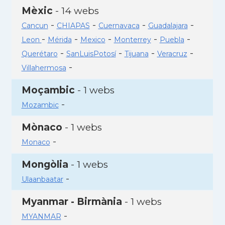
Mèxic
- 14 webs
-
-
-
-
Cancun
CHIAPAS
Cuernavaca
Guadalajara
-
-
-
-
-
Leon
Mérida
Mexico
Monterrey
Puebla
-
-
-
-
Querétaro
SanLuisPotosí
Tijuana
Veracruz
-
Villahermosa
Moçambic
- 1 webs
-
Mozambic
Mònaco
- 1 webs
-
Monaco
Mongòlia
- 1 webs
-
Ulaanbaatar
Myanmar - Birmània
- 1 webs
-
MYANMAR