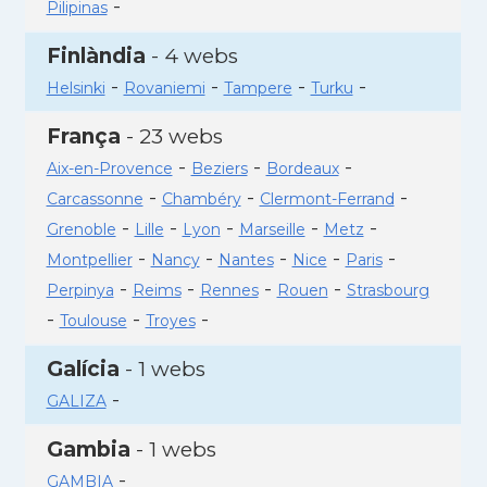
-
Pilipinas
Finlàndia
- 4 webs
-
-
-
-
Helsinki
Rovaniemi
Tampere
Turku
França
- 23 webs
-
-
-
Aix-en-Provence
Beziers
Bordeaux
-
-
-
Carcassonne
Chambéry
Clermont-Ferrand
-
-
-
-
-
Grenoble
Lille
Lyon
Marseille
Metz
-
-
-
-
-
Montpellier
Nancy
Nantes
Nice
Paris
-
-
-
-
Perpinya
Reims
Rennes
Rouen
Strasbourg
-
-
-
Toulouse
Troyes
Galícia
- 1 webs
-
GALIZA
Gambia
- 1 webs
-
GAMBIA