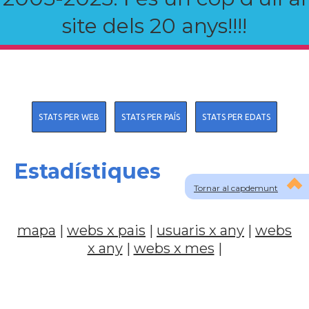
site dels 20 anys!!!!
STATS PER WEB
STATS PER PAÍS
STATS PER EDATS
Estadístiques
Tornar al capdemunt
mapa
|
webs x pais
|
usuaris x any
|
webs
x any
|
webs x mes
|