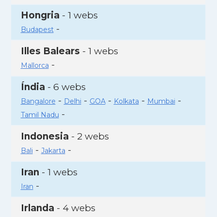
Hongria
- 1 webs
-
Budapest
Illes Balears
- 1 webs
-
Mallorca
Índia
- 6 webs
-
-
-
-
-
Bangalore
Delhi
GOA
Kolkata
Mumbai
-
Tamil Nadu
Indonesia
- 2 webs
-
-
Bali
Jakarta
Iran
- 1 webs
-
Iran
Irlanda
- 4 webs