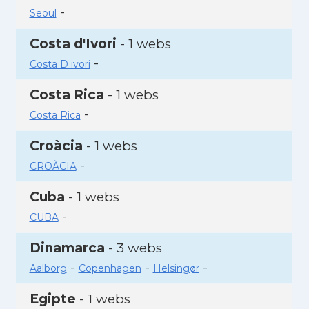
-
Seoul
Costa d'Ivori
- 1 webs
-
Costa D ivori
Costa Rica
- 1 webs
-
Costa Rica
Croàcia
- 1 webs
-
CROÀCIA
Cuba
- 1 webs
-
CUBA
Dinamarca
- 3 webs
-
-
-
Aalborg
Copenhagen
Helsingør
Egipte
- 1 webs