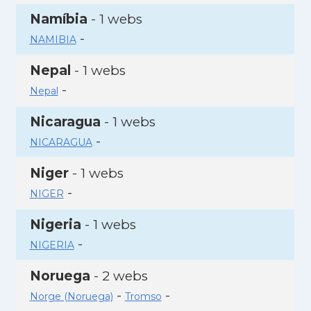
Namíbia
- 1 webs
-
NAMIBIA
Nepal
- 1 webs
-
Nepal
Nicaragua
- 1 webs
-
NICARAGUA
Niger
- 1 webs
-
NIGER
Nigeria
- 1 webs
-
NIGERIA
Noruega
- 2 webs
-
-
Norge (Noruega)
Tromso