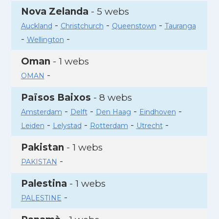
Nova Zelanda
- 5 webs
-
-
-
Auckland
Christchurch
Queenstown
Tauranga
-
-
Wellington
Oman
- 1 webs
-
OMAN
Països Baixos
- 8 webs
-
-
-
-
Amsterdam
Delft
Den Haag
Eindhoven
-
-
-
-
Leiden
Lelystad
Rotterdam
Utrecht
Pakistan
- 1 webs
-
PAKISTAN
Palestina
- 1 webs
-
PALESTINE