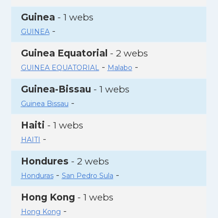
Guinea
- 1 webs
-
GUINEA
Guinea Equatorial
- 2 webs
-
-
GUINEA EQUATORIAL
Malabo
Guinea-Bissau
- 1 webs
-
Guinea Bissau
Haiti
- 1 webs
-
HAITI
Hondures
- 2 webs
-
-
Honduras
San Pedro Sula
Hong Kong
- 1 webs
-
Hong Kong