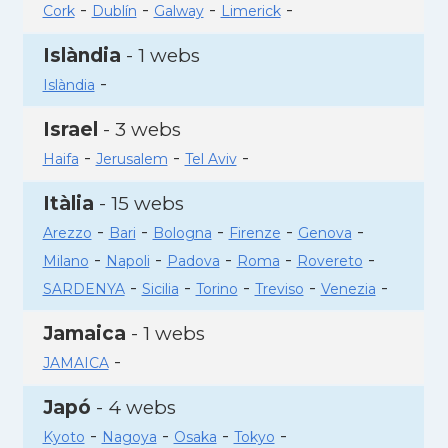
-
-
-
-
Cork
Dublín
Galway
Limerick
Islàndia
- 1 webs
-
Islàndia
Israel
- 3 webs
-
-
-
Haifa
Jerusalem
Tel Aviv
Itàlia
- 15 webs
-
-
-
-
-
Arezzo
Bari
Bologna
Firenze
Genova
-
-
-
-
-
Milano
Napoli
Padova
Roma
Rovereto
-
-
-
-
-
SARDENYA
Sicilia
Torino
Treviso
Venezia
Jamaica
- 1 webs
-
JAMAICA
Japó
- 4 webs
-
-
-
-
Kyoto
Nagoya
Osaka
Tokyo