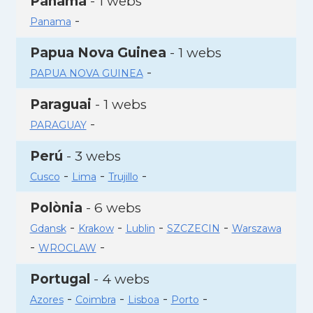
Panamà
- 1 webs
-
Panama
Papua Nova Guinea
- 1 webs
-
PAPUA NOVA GUINEA
Paraguai
- 1 webs
-
PARAGUAY
Perú
- 3 webs
-
-
-
Cusco
Lima
Trujillo
Polònia
- 6 webs
-
-
-
-
Gdansk
Krakow
Lublin
SZCZECIN
Warszawa
-
-
WROCLAW
Portugal
- 4 webs
-
-
-
-
Azores
Coimbra
Lisboa
Porto