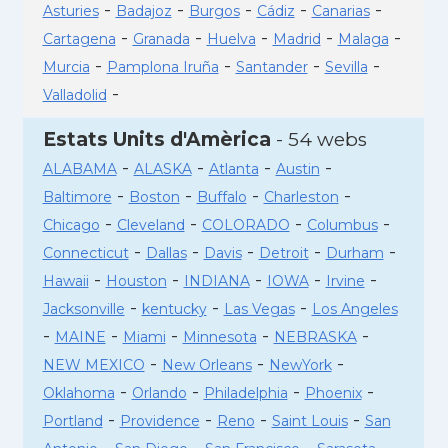
-
-
-
-
-
Asturies
Badajoz
Burgos
Cádiz
Canarias
-
-
-
-
-
Cartagena
Granada
Huelva
Madrid
Malaga
-
-
-
-
Murcia
Pamplona Iruña
Santander
Sevilla
-
Valladolid
Estats Units d'Amèrica
- 54 webs
-
-
-
-
ALABAMA
ALASKA
Atlanta
Austin
-
-
-
-
Baltimore
Boston
Buffalo
Charleston
-
-
-
-
Chicago
Cleveland
COLORADO
Columbus
-
-
-
-
-
Connecticut
Dallas
Davis
Detroit
Durham
-
-
-
-
-
Hawaii
Houston
INDIANA
IOWA
Irvine
-
-
-
Jacksonville
kentucky
Las Vegas
Los Angeles
-
-
-
-
-
MAINE
Miami
Minnesota
NEBRASKA
-
-
-
NEW MEXICO
New Orleans
NewYork
-
-
-
-
Oklahoma
Orlando
Philadelphia
Phoenix
-
-
-
-
Portland
Providence
Reno
Saint Louis
San
-
-
-
-