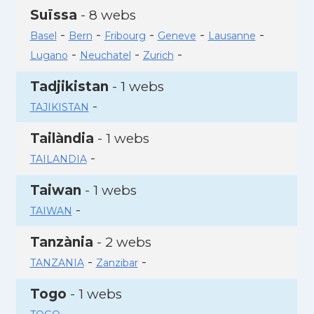
Suïssa
- 8 webs
-
-
-
-
-
Basel
Bern
Fribourg
Geneve
Lausanne
-
-
-
Lugano
Neuchatel
Zurich
Tadjikistan
- 1 webs
-
TAJIKISTAN
Tailàndia
- 1 webs
-
TAILANDIA
Taiwan
- 1 webs
-
TAIWAN
Tanzània
- 2 webs
-
-
TANZANIA
Zanzibar
Togo
- 1 webs
-