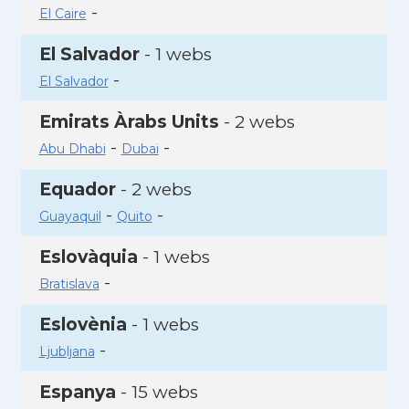
-
El Caire
El Salvador
- 1 webs
-
El Salvador
Emirats Àrabs Units
- 2 webs
-
-
Abu Dhabi
Dubai
Equador
- 2 webs
-
-
Guayaquil
Quito
Eslovàquia
- 1 webs
-
Bratislava
Eslovènia
- 1 webs
-
Ljubljana
Espanya
- 15 webs