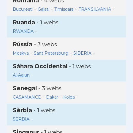
Romania
- 4 webs
-
-
-
-
Bucuresti
Galati
Timisoara
TRANSILVANIA
Ruanda
- 1 webs
-
RWANDA
Rússia
- 3 webs
-
-
-
Moskva
Sant Petersburg
SIBÈRIA
Sàhara Occidental
- 1 webs
-
Al-Aaiun
Senegal
- 3 webs
-
-
-
CASAMANCE
Dakar
Kolda
Sèrbia
- 1 webs
-
SERBIA
Singapur
- 1 webs