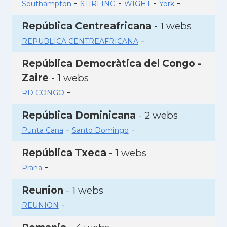
-
-
-
-
Southampton
STIRLING
WIGHT
York
República Centreafricana
- 1 webs
-
REPUBLICA CENTREAFRICANA
República Democràtica del Congo -
Zaire
- 1 webs
-
RD CONGO
República Dominicana
- 2 webs
-
-
Punta Cana
Santo Domingo
República Txeca
- 1 webs
-
Praha
Reunion
- 1 webs
-
REUNION