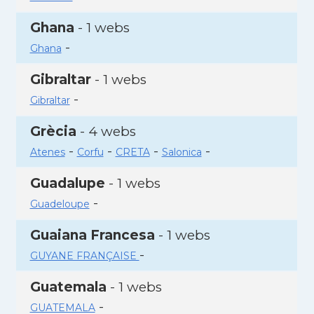
Ghana
- 1 webs
-
Ghana
Gibraltar
- 1 webs
-
Gibraltar
Grècia
- 4 webs
-
-
-
-
Atenes
Corfu
CRETA
Salonica
Guadalupe
- 1 webs
-
Guadeloupe
Guaiana Francesa
- 1 webs
-
GUYANE FRANÇAISE
Guatemala
- 1 webs
-
GUATEMALA