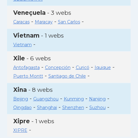
Veneçuela
- 3 webs
-
-
-
Caracas
Maracay
San Carlos
Vietnam
- 1 webs
-
Vietnam
Xile
- 6 webs
-
-
-
-
Antofagasta
Concepción
Curicó
Iquique
-
-
Puerto Montt
Santiago de Chile
Xina
- 8 webs
-
-
-
-
Beijing
Guangzhou
Kunming
Nanjing
-
-
-
-
Qingdao
Shanghai
Shenzhen
Suzhou
Xipre
- 1 webs
-
XIPRE