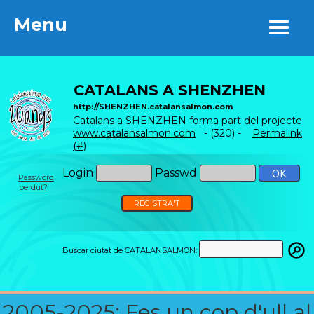
Menu
Menu
CATALANS A SHENZHEN
http://SHENZHEN.catalansalmon.com
Catalans a SHENZHEN forma part del projecte
www.catalansalmon.com
- (320) -
Permalink
(#)
Login
Passwd
Password
perdut?
REGISTRA'T
Buscar ciutat de CATALANSALMON:
2005-2025: Fes un cop d'ull al