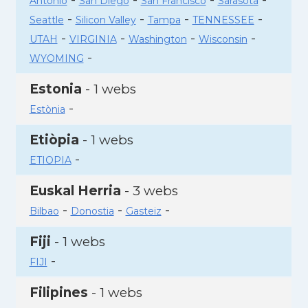
Antonio
San Diego
San Francisco
Sarasota
-
-
-
-
Seattle
Silicon Valley
Tampa
TENNESSEE
-
-
-
-
UTAH
VIRGINIA
Washington
Wisconsin
-
WYOMING
Estonia
- 1 webs
-
Estònia
Etiòpia
- 1 webs
-
ETIOPIA
Euskal Herria
- 3 webs
-
-
-
Bilbao
Donostia
Gasteiz
Fiji
- 1 webs
-
FIJI
Filipines
- 1 webs