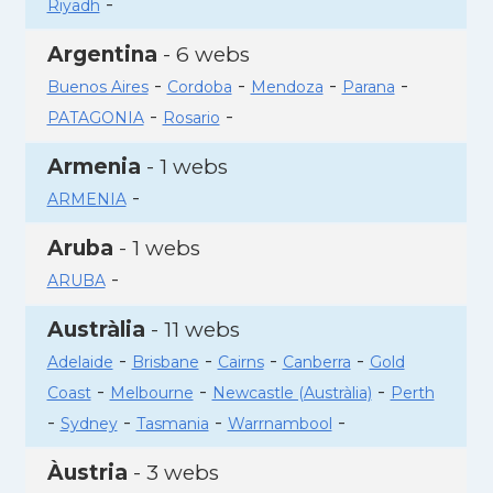
-
Riyadh
Argentina
- 6 webs
-
-
-
-
Buenos Aires
Cordoba
Mendoza
Parana
-
-
PATAGONIA
Rosario
Armenia
- 1 webs
-
ARMENIA
Aruba
- 1 webs
-
ARUBA
Austràlia
- 11 webs
-
-
-
-
Adelaide
Brisbane
Cairns
Canberra
Gold
-
-
-
Coast
Melbourne
Newcastle (Austràlia)
Perth
-
-
-
-
Sydney
Tasmania
Warrnambool
Àustria
- 3 webs