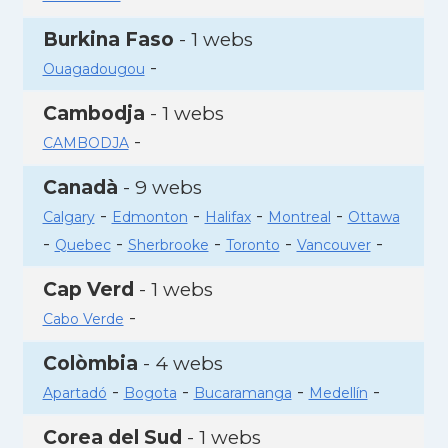
Burkina Faso
- 1 webs
-
Ouagadougou
Cambodja
- 1 webs
-
CAMBODJA
Canadà
- 9 webs
-
-
-
-
Calgary
Edmonton
Halifax
Montreal
Ottawa
-
-
-
-
-
Quebec
Sherbrooke
Toronto
Vancouver
Cap Verd
- 1 webs
-
Cabo Verde
Colòmbia
- 4 webs
-
-
-
-
Apartadó
Bogota
Bucaramanga
Medellín
Corea del Sud
- 1 webs