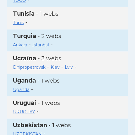
TOGO
Tunísia
- 1 webs
-
Tunis
Turquia
- 2 webs
-
-
Ankara
Istanbul
Ucraïna
- 3 webs
-
-
-
Dnipropetrovsk
Kiev
Lviv
Uganda
- 1 webs
-
Uganda
Uruguai
- 1 webs
-
URUGUAY
Uzbekistan
- 1 webs
-
UZBEKISTAN