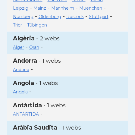
-
-
-
-
Leipzig
Mainz
Mannheim
Muenchen
-
-
-
-
Nürnberg
Oldenburg
Rostock
Stuttgart
-
-
Trier
Tübingen
Algèria
- 2 webs
-
-
Alger
Oran
Andorra
- 1 webs
-
Andorra
Angola
- 1 webs
-
Angola
Antàrtida
- 1 webs
-
ANTÀRTIDA
Aràbia Saudita
- 1 webs