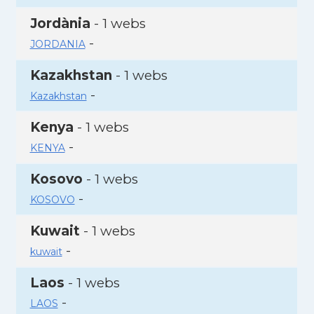
Jordània
- 1 webs
-
JORDANIA
Kazakhstan
- 1 webs
-
Kazakhstan
Kenya
- 1 webs
-
KENYA
Kosovo
- 1 webs
-
KOSOVO
Kuwait
- 1 webs
-
kuwait
Laos
- 1 webs
-
LAOS