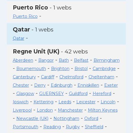
Puerto Rico
- 1 webs
-
Puerto Rico
Qatar
- 1 webs
-
Qatar
Regne Unit (UK)
- 42 webs
-
-
-
-
Aberdeen
Bangor
Bath
Belfast
Birmingham
-
-
-
-
-
Bournemouth
Brighton
Bristol
Cambridge
-
-
-
-
Canterbury
Cardiff
Chelmsford
Cheltenham
-
-
-
-
Chester
Derry
Edinburgh
Enniskillen
Exeter
-
-
-
-
-
Glasgow
GUERNSEY
Guildford
Hereford
-
-
-
-
-
Ipswich
Kettering
Leeds
Leicester
Lincoln
-
-
-
Liverpool
London
Manchester
Milton Keynes
-
-
-
-
Newcastle (UK)
Nottingham
Oxford
-
-
-
-
Portsmouth
Reading
Rugby
Sheffield