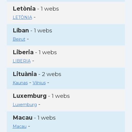
Letònia
- 1 webs
-
LETÒNIA
Líban
- 1 webs
-
Beirut
Liberia
- 1 webs
-
LIBERIA
Lituània
- 2 webs
-
-
Kaunas
Vilnius
Luxemburg
- 1 webs
-
Luxemburg
Macau
- 1 webs
-
Macau