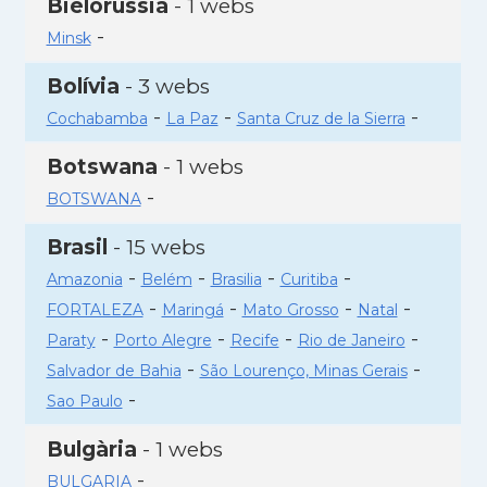
Bielorússia
- 1 webs
-
Minsk
Bolívia
- 3 webs
-
-
-
Cochabamba
La Paz
Santa Cruz de la Sierra
Botswana
- 1 webs
-
BOTSWANA
Brasil
- 15 webs
-
-
-
-
Amazonia
Belém
Brasilia
Curitiba
-
-
-
-
FORTALEZA
Maringá
Mato Grosso
Natal
-
-
-
-
Paraty
Porto Alegre
Recife
Rio de Janeiro
-
-
Salvador de Bahia
São Lourenço, Minas Gerais
-
Sao Paulo
Bulgària
- 1 webs
-
BULGARIA