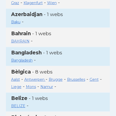
-
-
-
Graz
Klagenfurt
Wien
Azerbaidjan
- 1 webs
-
Baku
Bahrain
- 1 webs
-
BAHRAIN
Bangladesh
- 1 webs
-
Bangladesh
Bèlgica
- 8 webs
-
-
-
-
-
Aalst
Antwerpen
Brugge
Brusselles
Gent
-
-
-
Liege
Mons
Namur
Belize
- 1 webs
-
BELIZE