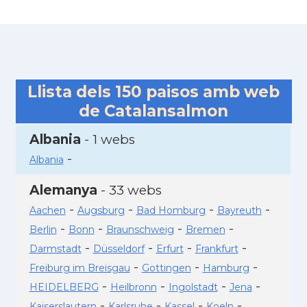
Llista dels
150
paisos amb web
de Catalansalmon
Albania
- 1 webs
-
Albania
Alemanya
- 33 webs
-
-
-
-
Aachen
Augsburg
Bad Homburg
Bayreuth
-
-
-
-
Berlin
Bonn
Braunschweig
Bremen
-
-
-
-
Darmstadt
Düsseldorf
Erfurt
Frankfurt
-
-
-
Freiburg im Breisgau
Gottingen
Hamburg
-
-
-
-
HEIDELBERG
Heilbronn
Ingolstadt
Jena
-
-
-
-
Kaiserslautern
Karlsruhe
Kassel
Koeln