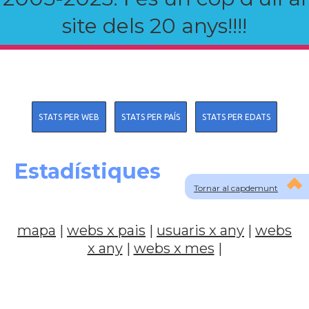
site dels 20 anys!!!!
STATS PER WEB
STATS PER PAÍS
STATS PER EDATS
Estadístiques
Tornar al capdemunt
mapa
|
webs x pais
|
usuaris x any
|
webs
x any
|
webs x mes
|