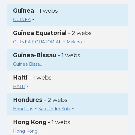
Guinea
- 1 webs
-
GUINEA
Guinea Equatorial
- 2 webs
-
-
GUINEA EQUATORIAL
Malabo
Guinea-Bissau
- 1 webs
-
Guinea Bissau
Haiti
- 1 webs
-
HAITI
Hondures
- 2 webs
-
-
Honduras
San Pedro Sula
Hong Kong
- 1 webs
-
Hong Kong