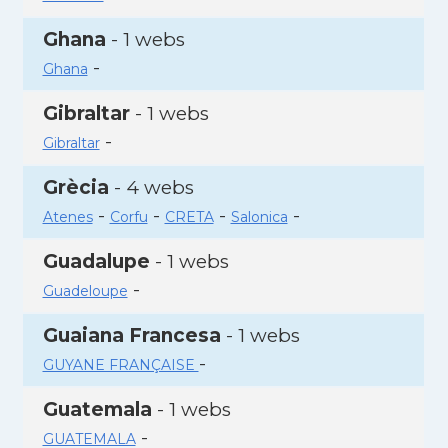
Ghana
- 1 webs
-
Ghana
Gibraltar
- 1 webs
-
Gibraltar
Grècia
- 4 webs
-
-
-
-
Atenes
Corfu
CRETA
Salonica
Guadalupe
- 1 webs
-
Guadeloupe
Guaiana Francesa
- 1 webs
-
GUYANE FRANÇAISE
Guatemala
- 1 webs
-
GUATEMALA