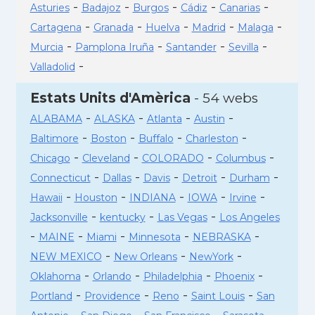
-
-
-
-
-
Asturies
Badajoz
Burgos
Cádiz
Canarias
-
-
-
-
-
Cartagena
Granada
Huelva
Madrid
Malaga
-
-
-
-
Murcia
Pamplona Iruña
Santander
Sevilla
-
Valladolid
Estats Units d'Amèrica
- 54 webs
-
-
-
-
ALABAMA
ALASKA
Atlanta
Austin
-
-
-
-
Baltimore
Boston
Buffalo
Charleston
-
-
-
-
Chicago
Cleveland
COLORADO
Columbus
-
-
-
-
-
Connecticut
Dallas
Davis
Detroit
Durham
-
-
-
-
-
Hawaii
Houston
INDIANA
IOWA
Irvine
-
-
-
Jacksonville
kentucky
Las Vegas
Los Angeles
-
-
-
-
-
MAINE
Miami
Minnesota
NEBRASKA
-
-
-
NEW MEXICO
New Orleans
NewYork
-
-
-
-
Oklahoma
Orlando
Philadelphia
Phoenix
-
-
-
-
Portland
Providence
Reno
Saint Louis
San
-
-
-
-