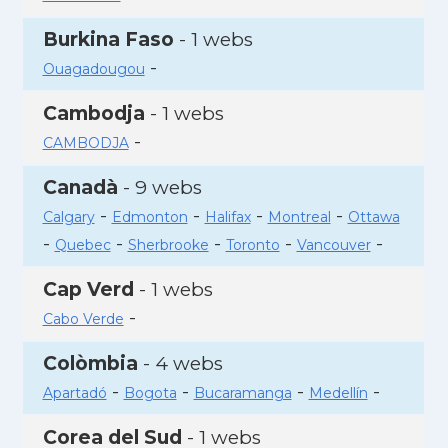
Burkina Faso
- 1 webs
-
Ouagadougou
Cambodja
- 1 webs
-
CAMBODJA
Canadà
- 9 webs
-
-
-
-
Calgary
Edmonton
Halifax
Montreal
Ottawa
-
-
-
-
-
Quebec
Sherbrooke
Toronto
Vancouver
Cap Verd
- 1 webs
-
Cabo Verde
Colòmbia
- 4 webs
-
-
-
-
Apartadó
Bogota
Bucaramanga
Medellín
Corea del Sud
- 1 webs