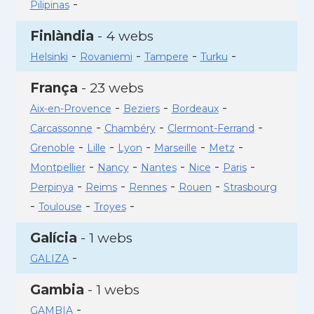
-
Pilipinas
Finlàndia
- 4 webs
-
-
-
-
Helsinki
Rovaniemi
Tampere
Turku
França
- 23 webs
-
-
-
Aix-en-Provence
Beziers
Bordeaux
-
-
-
Carcassonne
Chambéry
Clermont-Ferrand
-
-
-
-
-
Grenoble
Lille
Lyon
Marseille
Metz
-
-
-
-
-
Montpellier
Nancy
Nantes
Nice
Paris
-
-
-
-
Perpinya
Reims
Rennes
Rouen
Strasbourg
-
-
-
Toulouse
Troyes
Galícia
- 1 webs
-
GALIZA
Gambia
- 1 webs
-
GAMBIA