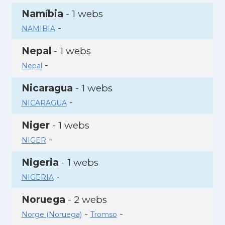
Namíbia
- 1 webs
-
NAMIBIA
Nepal
- 1 webs
-
Nepal
Nicaragua
- 1 webs
-
NICARAGUA
Niger
- 1 webs
-
NIGER
Nigeria
- 1 webs
-
NIGERIA
Noruega
- 2 webs
-
-
Norge (Noruega)
Tromso