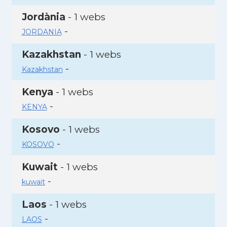
Jordània
- 1 webs
-
JORDANIA
Kazakhstan
- 1 webs
-
Kazakhstan
Kenya
- 1 webs
-
KENYA
Kosovo
- 1 webs
-
KOSOVO
Kuwait
- 1 webs
-
kuwait
Laos
- 1 webs
-
LAOS