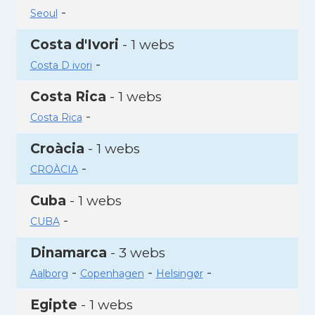
-
Seoul
Costa d'Ivori
- 1 webs
-
Costa D ivori
Costa Rica
- 1 webs
-
Costa Rica
Croàcia
- 1 webs
-
CROÀCIA
Cuba
- 1 webs
-
CUBA
Dinamarca
- 3 webs
-
-
-
Aalborg
Copenhagen
Helsingør
Egipte
- 1 webs