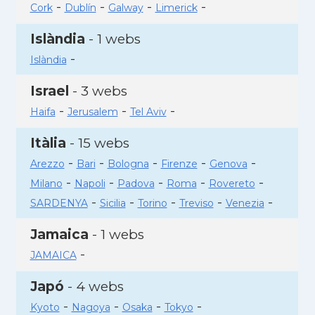
-
-
-
-
Cork
Dublín
Galway
Limerick
Islàndia
- 1 webs
-
Islàndia
Israel
- 3 webs
-
-
-
Haifa
Jerusalem
Tel Aviv
Itàlia
- 15 webs
-
-
-
-
-
Arezzo
Bari
Bologna
Firenze
Genova
-
-
-
-
-
Milano
Napoli
Padova
Roma
Rovereto
-
-
-
-
-
SARDENYA
Sicilia
Torino
Treviso
Venezia
Jamaica
- 1 webs
-
JAMAICA
Japó
- 4 webs
-
-
-
-
Kyoto
Nagoya
Osaka
Tokyo