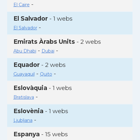
-
El Caire
El Salvador
- 1 webs
-
El Salvador
Emirats Àrabs Units
- 2 webs
-
-
Abu Dhabi
Dubai
Equador
- 2 webs
-
-
Guayaquil
Quito
Eslovàquia
- 1 webs
-
Bratislava
Eslovènia
- 1 webs
-
Ljubljana
Espanya
- 15 webs