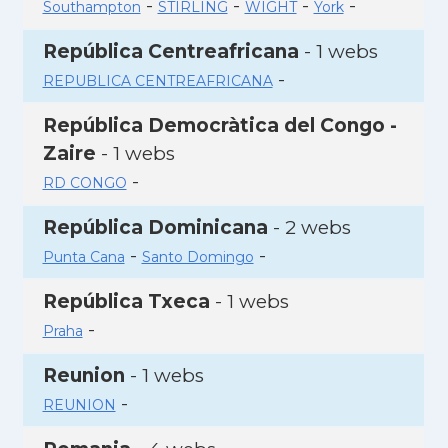
-
-
-
-
Southampton
STIRLING
WIGHT
York
República Centreafricana
- 1 webs
-
REPUBLICA CENTREAFRICANA
República Democràtica del Congo -
Zaire
- 1 webs
-
RD CONGO
República Dominicana
- 2 webs
-
-
Punta Cana
Santo Domingo
República Txeca
- 1 webs
-
Praha
Reunion
- 1 webs
-
REUNION