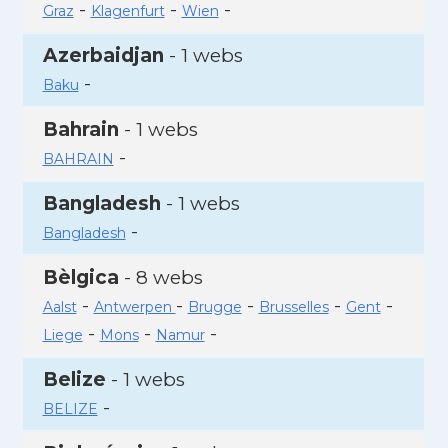
-
-
-
Graz
Klagenfurt
Wien
Azerbaidjan
- 1 webs
-
Baku
Bahrain
- 1 webs
-
BAHRAIN
Bangladesh
- 1 webs
-
Bangladesh
Bèlgica
- 8 webs
-
-
-
-
-
Aalst
Antwerpen
Brugge
Brusselles
Gent
-
-
-
Liege
Mons
Namur
Belize
- 1 webs
-
BELIZE