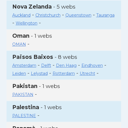
Nova Zelanda
- 5 webs
-
-
-
Auckland
Christchurch
Queenstown
Tauranga
-
-
Wellington
Oman
- 1 webs
-
OMAN
Països Baixos
- 8 webs
-
-
-
-
Amsterdam
Delft
Den Haag
Eindhoven
-
-
-
-
Leiden
Lelystad
Rotterdam
Utrecht
Pakistan
- 1 webs
-
PAKISTAN
Palestina
- 1 webs
-
PALESTINE