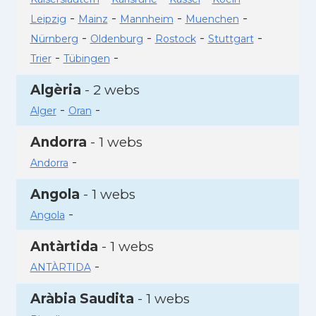
-
-
-
-
Leipzig
Mainz
Mannheim
Muenchen
-
-
-
-
Nürnberg
Oldenburg
Rostock
Stuttgart
-
-
Trier
Tübingen
Algèria
- 2 webs
-
-
Alger
Oran
Andorra
- 1 webs
-
Andorra
Angola
- 1 webs
-
Angola
Antàrtida
- 1 webs
-
ANTÀRTIDA
Aràbia Saudita
- 1 webs