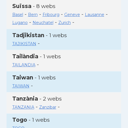
Suïssa
- 8 webs
-
-
-
-
-
Basel
Bern
Fribourg
Geneve
Lausanne
-
-
-
Lugano
Neuchatel
Zurich
Tadjikistan
- 1 webs
-
TAJIKISTAN
Tailàndia
- 1 webs
-
TAILANDIA
Taiwan
- 1 webs
-
TAIWAN
Tanzània
- 2 webs
-
-
TANZANIA
Zanzibar
Togo
- 1 webs
-