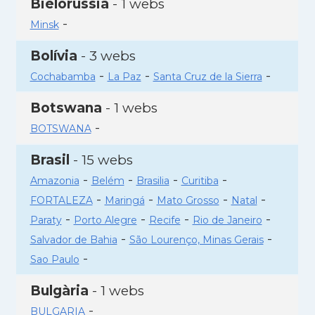
Bielorússia
- 1 webs
-
Minsk
Bolívia
- 3 webs
-
-
-
Cochabamba
La Paz
Santa Cruz de la Sierra
Botswana
- 1 webs
-
BOTSWANA
Brasil
- 15 webs
-
-
-
-
Amazonia
Belém
Brasilia
Curitiba
-
-
-
-
FORTALEZA
Maringá
Mato Grosso
Natal
-
-
-
-
Paraty
Porto Alegre
Recife
Rio de Janeiro
-
-
Salvador de Bahia
São Lourenço, Minas Gerais
-
Sao Paulo
Bulgària
- 1 webs
-
BULGARIA