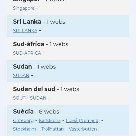
-
Singapore
Sri Lanka
- 1 webs
-
SRI LANKA
Sud-àfrica
- 1 webs
-
SUD-ÂFRICA
Sudan
- 1 webs
-
SUDAN
Sudan del sud
- 1 webs
-
SOUTH SUDAN
Suècia
- 6 webs
-
-
-
Goteborg
Karlskrona
Luleå (Norrland)
-
-
-
Stockholm
Trollhattan
Vasterbotten