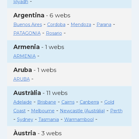
-
Riyadh
Argentina
- 6 webs
-
-
-
-
Buenos Aires
Cordoba
Mendoza
Parana
-
-
PATAGONIA
Rosario
Armenia
- 1 webs
-
ARMENIA
Aruba
- 1 webs
-
ARUBA
Austràlia
- 11 webs
-
-
-
-
Adelaide
Brisbane
Cairns
Canberra
Gold
-
-
-
Coast
Melbourne
Newcastle (Austràlia)
Perth
-
-
-
-
Sydney
Tasmania
Warrnambool
Àustria
- 3 webs