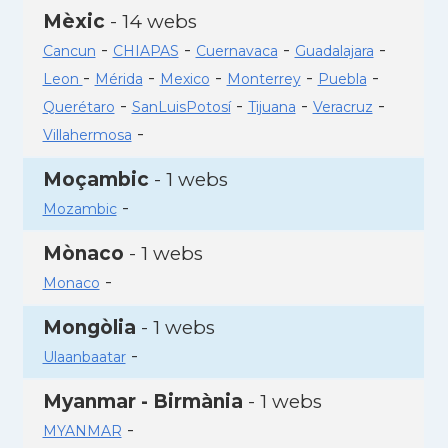
Mèxic
- 14 webs
-
-
-
-
Cancun
CHIAPAS
Cuernavaca
Guadalajara
-
-
-
-
-
Leon
Mérida
Mexico
Monterrey
Puebla
-
-
-
-
Querétaro
SanLuisPotosí
Tijuana
Veracruz
-
Villahermosa
Moçambic
- 1 webs
-
Mozambic
Mònaco
- 1 webs
-
Monaco
Mongòlia
- 1 webs
-
Ulaanbaatar
Myanmar - Birmània
- 1 webs
-
MYANMAR