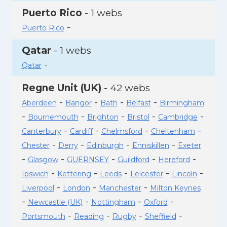
Puerto Rico
- 1 webs
-
Puerto Rico
Qatar
- 1 webs
-
Qatar
Regne Unit (UK)
- 42 webs
-
-
-
-
Aberdeen
Bangor
Bath
Belfast
Birmingham
-
-
-
-
-
Bournemouth
Brighton
Bristol
Cambridge
-
-
-
-
Canterbury
Cardiff
Chelmsford
Cheltenham
-
-
-
-
Chester
Derry
Edinburgh
Enniskillen
Exeter
-
-
-
-
-
Glasgow
GUERNSEY
Guildford
Hereford
-
-
-
-
-
Ipswich
Kettering
Leeds
Leicester
Lincoln
-
-
-
Liverpool
London
Manchester
Milton Keynes
-
-
-
-
Newcastle (UK)
Nottingham
Oxford
-
-
-
-
Portsmouth
Reading
Rugby
Sheffield