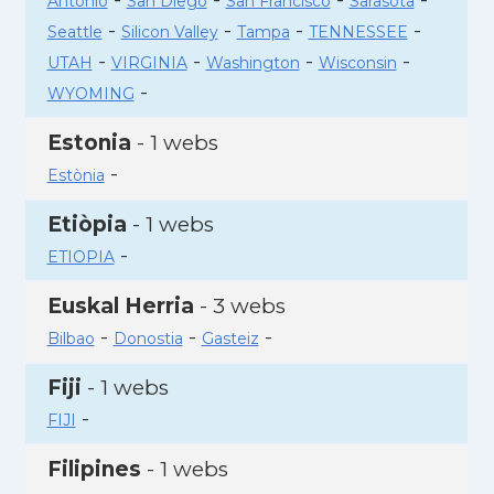
Antonio
San Diego
San Francisco
Sarasota
-
-
-
-
Seattle
Silicon Valley
Tampa
TENNESSEE
-
-
-
-
UTAH
VIRGINIA
Washington
Wisconsin
-
WYOMING
Estonia
- 1 webs
-
Estònia
Etiòpia
- 1 webs
-
ETIOPIA
Euskal Herria
- 3 webs
-
-
-
Bilbao
Donostia
Gasteiz
Fiji
- 1 webs
-
FIJI
Filipines
- 1 webs