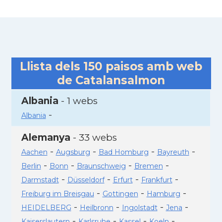
Llista dels
150
paisos amb web
de Catalansalmon
Albania
- 1 webs
-
Albania
Alemanya
- 33 webs
-
-
-
-
Aachen
Augsburg
Bad Homburg
Bayreuth
-
-
-
-
Berlin
Bonn
Braunschweig
Bremen
-
-
-
-
Darmstadt
Düsseldorf
Erfurt
Frankfurt
-
-
-
Freiburg im Breisgau
Gottingen
Hamburg
-
-
-
-
HEIDELBERG
Heilbronn
Ingolstadt
Jena
-
-
-
-
Kaiserslautern
Karlsruhe
Kassel
Koeln