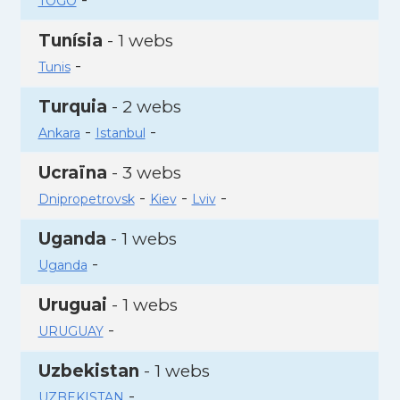
TOGO
Tunísia
- 1 webs
-
Tunis
Turquia
- 2 webs
-
-
Ankara
Istanbul
Ucraïna
- 3 webs
-
-
-
Dnipropetrovsk
Kiev
Lviv
Uganda
- 1 webs
-
Uganda
Uruguai
- 1 webs
-
URUGUAY
Uzbekistan
- 1 webs
-
UZBEKISTAN