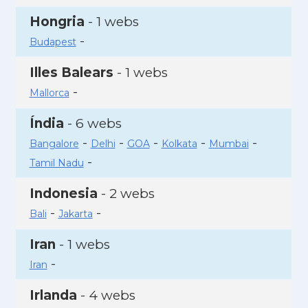
Hongria
- 1 webs
-
Budapest
Illes Balears
- 1 webs
-
Mallorca
Índia
- 6 webs
-
-
-
-
-
Bangalore
Delhi
GOA
Kolkata
Mumbai
-
Tamil Nadu
Indonesia
- 2 webs
-
-
Bali
Jakarta
Iran
- 1 webs
-
Iran
Irlanda
- 4 webs