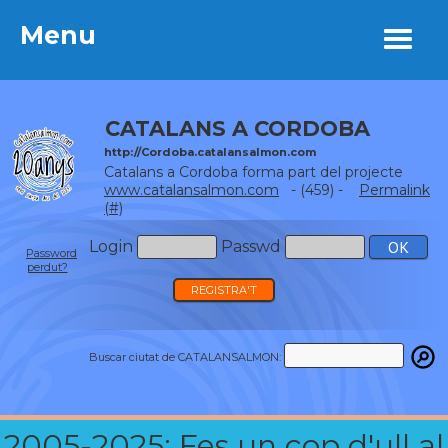
Menu
Menu
CATALANS A CORDOBA
http://Cordoba.catalansalmon.com
Catalans a Cordoba forma part del projecte
www.catalansalmon.com
- (459) -
Permalink
(#)
Login
Passwd
Password
perdut?
REGISTRA'T
Buscar ciutat de CATALANSALMON:
2005-2025: Fes un cop d'ull al