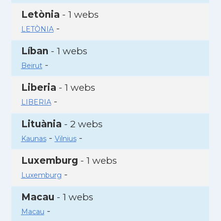
Letònia
- 1 webs
-
LETÒNIA
Líban
- 1 webs
-
Beirut
Liberia
- 1 webs
-
LIBERIA
Lituània
- 2 webs
-
-
Kaunas
Vilnius
Luxemburg
- 1 webs
-
Luxemburg
Macau
- 1 webs
-
Macau