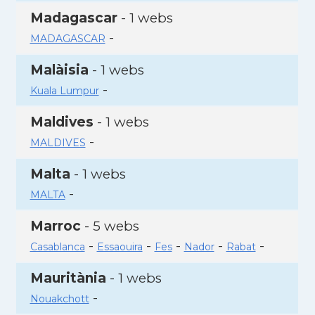
Madagascar
- 1 webs
-
MADAGASCAR
Malàisia
- 1 webs
-
Kuala Lumpur
Maldives
- 1 webs
-
MALDIVES
Malta
- 1 webs
-
MALTA
Marroc
- 5 webs
-
-
-
-
-
Casablanca
Essaouira
Fes
Nador
Rabat
Mauritània
- 1 webs
-
Nouakchott