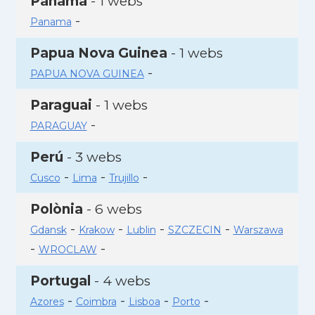
Panamà
- 1 webs
-
Panama
Papua Nova Guinea
- 1 webs
-
PAPUA NOVA GUINEA
Paraguai
- 1 webs
-
PARAGUAY
Perú
- 3 webs
-
-
-
Cusco
Lima
Trujillo
Polònia
- 6 webs
-
-
-
-
Gdansk
Krakow
Lublin
SZCZECIN
Warszawa
-
-
WROCLAW
Portugal
- 4 webs
-
-
-
-
Azores
Coimbra
Lisboa
Porto