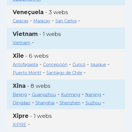
Veneçuela
- 3 webs
-
-
-
Caracas
Maracay
San Carlos
Vietnam
- 1 webs
-
Vietnam
Xile
- 6 webs
-
-
-
-
Antofagasta
Concepción
Curicó
Iquique
-
-
Puerto Montt
Santiago de Chile
Xina
- 8 webs
-
-
-
-
Beijing
Guangzhou
Kunming
Nanjing
-
-
-
-
Qingdao
Shanghai
Shenzhen
Suzhou
Xipre
- 1 webs
-
XIPRE