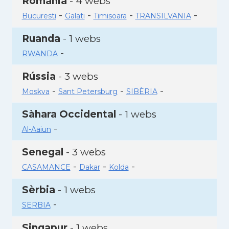
Romania
- 4 webs
-
-
-
-
Bucuresti
Galati
Timisoara
TRANSILVANIA
Ruanda
- 1 webs
-
RWANDA
Rússia
- 3 webs
-
-
-
Moskva
Sant Petersburg
SIBÈRIA
Sàhara Occidental
- 1 webs
-
Al-Aaiun
Senegal
- 3 webs
-
-
-
CASAMANCE
Dakar
Kolda
Sèrbia
- 1 webs
-
SERBIA
Singapur
- 1 webs