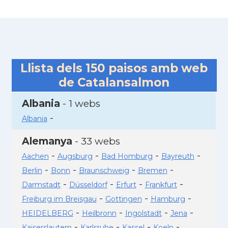
Llista dels
150
paisos amb web
de Catalansalmon
Albania
- 1 webs
-
Albania
Alemanya
- 33 webs
-
-
-
-
Aachen
Augsburg
Bad Homburg
Bayreuth
-
-
-
-
Berlin
Bonn
Braunschweig
Bremen
-
-
-
-
Darmstadt
Düsseldorf
Erfurt
Frankfurt
-
-
-
Freiburg im Breisgau
Gottingen
Hamburg
-
-
-
-
HEIDELBERG
Heilbronn
Ingolstadt
Jena
-
-
-
-
Kaiserslautern
Karlsruhe
Kassel
Koeln