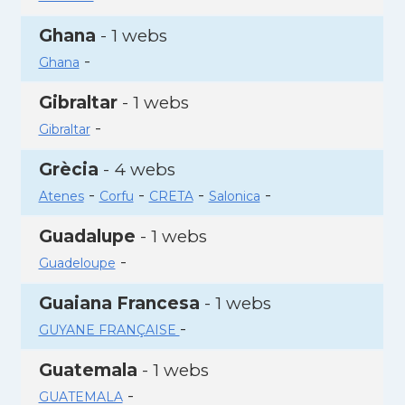
Ghana
- 1 webs
-
Ghana
Gibraltar
- 1 webs
-
Gibraltar
Grècia
- 4 webs
-
-
-
-
Atenes
Corfu
CRETA
Salonica
Guadalupe
- 1 webs
-
Guadeloupe
Guaiana Francesa
- 1 webs
-
GUYANE FRANÇAISE
Guatemala
- 1 webs
-
GUATEMALA