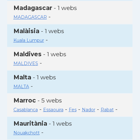
Madagascar
- 1 webs
-
MADAGASCAR
Malàisia
- 1 webs
-
Kuala Lumpur
Maldives
- 1 webs
-
MALDIVES
Malta
- 1 webs
-
MALTA
Marroc
- 5 webs
-
-
-
-
-
Casablanca
Essaouira
Fes
Nador
Rabat
Mauritània
- 1 webs
-
Nouakchott