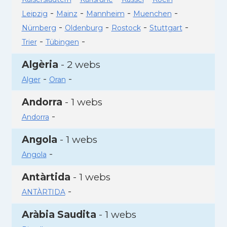
-
-
-
-
Leipzig
Mainz
Mannheim
Muenchen
-
-
-
-
Nürnberg
Oldenburg
Rostock
Stuttgart
-
-
Trier
Tübingen
Algèria
- 2 webs
-
-
Alger
Oran
Andorra
- 1 webs
-
Andorra
Angola
- 1 webs
-
Angola
Antàrtida
- 1 webs
-
ANTÀRTIDA
Aràbia Saudita
- 1 webs