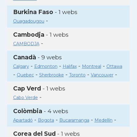
Burkina Faso
- 1 webs
-
Ouagadougou
Cambodja
- 1 webs
-
CAMBODJA
Canadà
- 9 webs
-
-
-
-
Calgary
Edmonton
Halifax
Montreal
Ottawa
-
-
-
-
-
Quebec
Sherbrooke
Toronto
Vancouver
Cap Verd
- 1 webs
-
Cabo Verde
Colòmbia
- 4 webs
-
-
-
-
Apartadó
Bogota
Bucaramanga
Medellín
Corea del Sud
- 1 webs