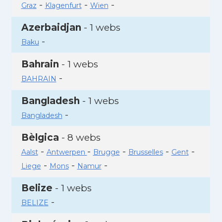
-
-
-
Graz
Klagenfurt
Wien
Azerbaidjan
- 1 webs
-
Baku
Bahrain
- 1 webs
-
BAHRAIN
Bangladesh
- 1 webs
-
Bangladesh
Bèlgica
- 8 webs
-
-
-
-
-
Aalst
Antwerpen
Brugge
Brusselles
Gent
-
-
-
Liege
Mons
Namur
Belize
- 1 webs
-
BELIZE