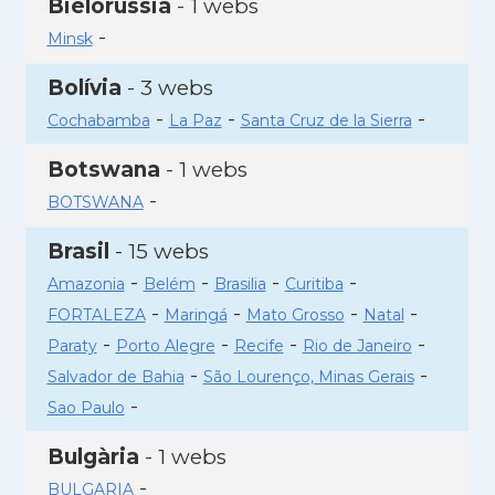
Bielorússia
- 1 webs
-
Minsk
Bolívia
- 3 webs
-
-
-
Cochabamba
La Paz
Santa Cruz de la Sierra
Botswana
- 1 webs
-
BOTSWANA
Brasil
- 15 webs
-
-
-
-
Amazonia
Belém
Brasilia
Curitiba
-
-
-
-
FORTALEZA
Maringá
Mato Grosso
Natal
-
-
-
-
Paraty
Porto Alegre
Recife
Rio de Janeiro
-
-
Salvador de Bahia
São Lourenço, Minas Gerais
-
Sao Paulo
Bulgària
- 1 webs
-
BULGARIA