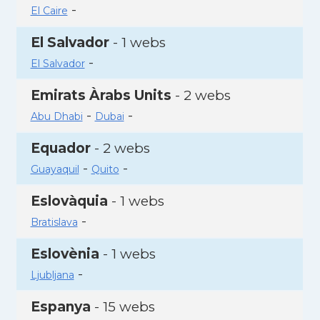
-
El Caire
El Salvador
- 1 webs
-
El Salvador
Emirats Àrabs Units
- 2 webs
-
-
Abu Dhabi
Dubai
Equador
- 2 webs
-
-
Guayaquil
Quito
Eslovàquia
- 1 webs
-
Bratislava
Eslovènia
- 1 webs
-
Ljubljana
Espanya
- 15 webs