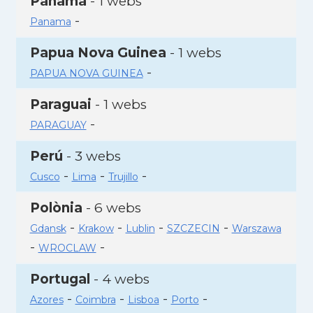
Panamà
- 1 webs
-
Panama
Papua Nova Guinea
- 1 webs
-
PAPUA NOVA GUINEA
Paraguai
- 1 webs
-
PARAGUAY
Perú
- 3 webs
-
-
-
Cusco
Lima
Trujillo
Polònia
- 6 webs
-
-
-
-
Gdansk
Krakow
Lublin
SZCZECIN
Warszawa
-
-
WROCLAW
Portugal
- 4 webs
-
-
-
-
Azores
Coimbra
Lisboa
Porto