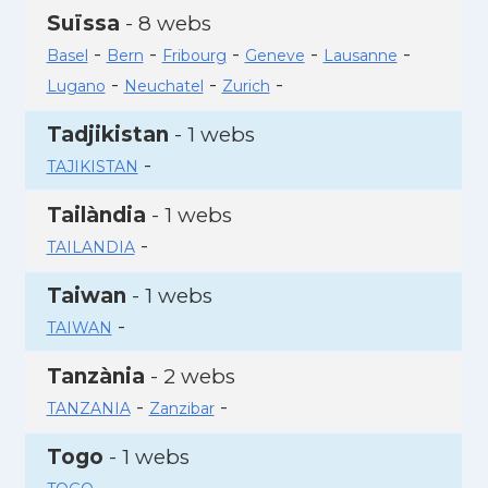
Suïssa
- 8 webs
-
-
-
-
-
Basel
Bern
Fribourg
Geneve
Lausanne
-
-
-
Lugano
Neuchatel
Zurich
Tadjikistan
- 1 webs
-
TAJIKISTAN
Tailàndia
- 1 webs
-
TAILANDIA
Taiwan
- 1 webs
-
TAIWAN
Tanzània
- 2 webs
-
-
TANZANIA
Zanzibar
Togo
- 1 webs
-