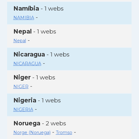
Namíbia
- 1 webs
-
NAMIBIA
Nepal
- 1 webs
-
Nepal
Nicaragua
- 1 webs
-
NICARAGUA
Niger
- 1 webs
-
NIGER
Nigeria
- 1 webs
-
NIGERIA
Noruega
- 2 webs
-
-
Norge (Noruega)
Tromso