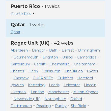
Puerto Rico
- 1 webs
-
Puerto Rico
Qatar
- 1 webs
-
Qatar
Regne Unit (UK)
- 42 webs
-
-
-
-
Aberdeen
Bangor
Bath
Belfast
Birmingham
-
-
-
-
-
Bournemouth
Brighton
Bristol
Cambridge
-
-
-
-
Canterbury
Cardiff
Chelmsford
Cheltenham
-
-
-
-
Chester
Derry
Edinburgh
Enniskillen
Exeter
-
-
-
-
-
Glasgow
GUERNSEY
Guildford
Hereford
-
-
-
-
-
Ipswich
Kettering
Leeds
Leicester
Lincoln
-
-
-
Liverpool
London
Manchester
Milton Keynes
-
-
-
-
Newcastle (UK)
Nottingham
Oxford
-
-
-
-
Portsmouth
Reading
Rugby
Sheffield