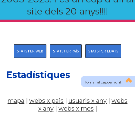
site dels 20 anys!!!!
STATS PER WEB
STATS PER PAÍS
STATS PER EDATS
Estadístiques
Tornar al capdemunt
mapa
|
webs x pais
|
usuaris x any
|
webs
x any
|
webs x mes
|