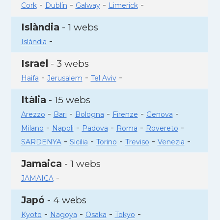
-
-
-
-
Cork
Dublín
Galway
Limerick
Islàndia
- 1 webs
-
Islàndia
Israel
- 3 webs
-
-
-
Haifa
Jerusalem
Tel Aviv
Itàlia
- 15 webs
-
-
-
-
-
Arezzo
Bari
Bologna
Firenze
Genova
-
-
-
-
-
Milano
Napoli
Padova
Roma
Rovereto
-
-
-
-
-
SARDENYA
Sicilia
Torino
Treviso
Venezia
Jamaica
- 1 webs
-
JAMAICA
Japó
- 4 webs
-
-
-
-
Kyoto
Nagoya
Osaka
Tokyo