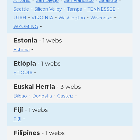
Antonio
San Diego
San Francisco
Sarasota
-
-
-
-
Seattle
Silicon Valley
Tampa
TENNESSEE
-
-
-
-
UTAH
VIRGINIA
Washington
Wisconsin
-
WYOMING
Estonia
- 1 webs
-
Estònia
Etiòpia
- 1 webs
-
ETIOPIA
Euskal Herria
- 3 webs
-
-
-
Bilbao
Donostia
Gasteiz
Fiji
- 1 webs
-
FIJI
Filipines
- 1 webs