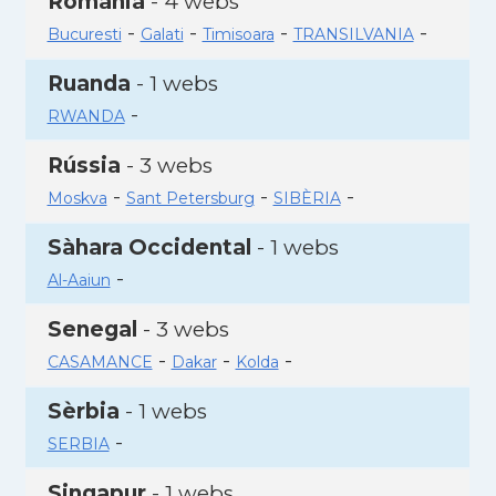
Romania
- 4 webs
-
-
-
-
Bucuresti
Galati
Timisoara
TRANSILVANIA
Ruanda
- 1 webs
-
RWANDA
Rússia
- 3 webs
-
-
-
Moskva
Sant Petersburg
SIBÈRIA
Sàhara Occidental
- 1 webs
-
Al-Aaiun
Senegal
- 3 webs
-
-
-
CASAMANCE
Dakar
Kolda
Sèrbia
- 1 webs
-
SERBIA
Singapur
- 1 webs