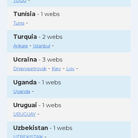
TOGO
Tunísia
- 1 webs
-
Tunis
Turquia
- 2 webs
-
-
Ankara
Istanbul
Ucraïna
- 3 webs
-
-
-
Dnipropetrovsk
Kiev
Lviv
Uganda
- 1 webs
-
Uganda
Uruguai
- 1 webs
-
URUGUAY
Uzbekistan
- 1 webs
-
UZBEKISTAN