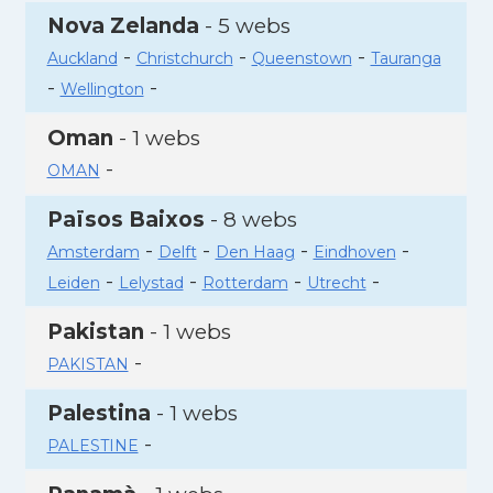
Nova Zelanda
- 5 webs
-
-
-
Auckland
Christchurch
Queenstown
Tauranga
-
-
Wellington
Oman
- 1 webs
-
OMAN
Països Baixos
- 8 webs
-
-
-
-
Amsterdam
Delft
Den Haag
Eindhoven
-
-
-
-
Leiden
Lelystad
Rotterdam
Utrecht
Pakistan
- 1 webs
-
PAKISTAN
Palestina
- 1 webs
-
PALESTINE