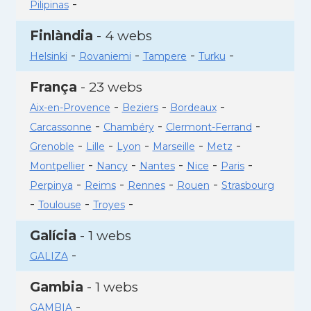
-
Pilipinas
Finlàndia
- 4 webs
-
-
-
-
Helsinki
Rovaniemi
Tampere
Turku
França
- 23 webs
-
-
-
Aix-en-Provence
Beziers
Bordeaux
-
-
-
Carcassonne
Chambéry
Clermont-Ferrand
-
-
-
-
-
Grenoble
Lille
Lyon
Marseille
Metz
-
-
-
-
-
Montpellier
Nancy
Nantes
Nice
Paris
-
-
-
-
Perpinya
Reims
Rennes
Rouen
Strasbourg
-
-
-
Toulouse
Troyes
Galícia
- 1 webs
-
GALIZA
Gambia
- 1 webs
-
GAMBIA