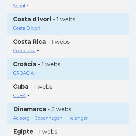
-
Seoul
Costa d'Ivori
- 1 webs
-
Costa D ivori
Costa Rica
- 1 webs
-
Costa Rica
Croàcia
- 1 webs
-
CROÀCIA
Cuba
- 1 webs
-
CUBA
Dinamarca
- 3 webs
-
-
-
Aalborg
Copenhagen
Helsingør
Egipte
- 1 webs