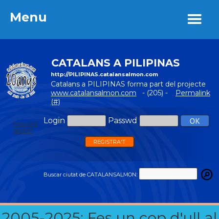
Menu
Menu
CATALANS A PILIPINAS
http://PILIPINAS.catalansalmon.com
Catalans a PILIPINAS forma part del projecte
www.catalansalmon.com
- (205) -
Permalink
(#)
Login
Passwd
Password
perdut?
REGISTRA'T
Buscar ciutat de CATALANSALMON:
2005-2025: Fes un cop d'ull al