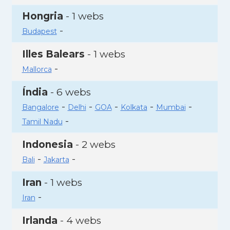
Hongria
- 1 webs
-
Budapest
Illes Balears
- 1 webs
-
Mallorca
Índia
- 6 webs
-
-
-
-
-
Bangalore
Delhi
GOA
Kolkata
Mumbai
-
Tamil Nadu
Indonesia
- 2 webs
-
-
Bali
Jakarta
Iran
- 1 webs
-
Iran
Irlanda
- 4 webs