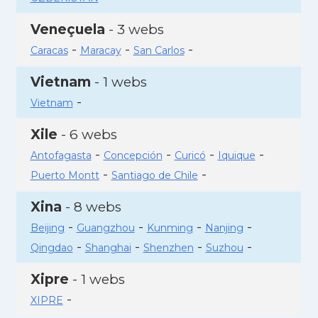
Veneçuela
- 3 webs
-
-
-
Caracas
Maracay
San Carlos
Vietnam
- 1 webs
-
Vietnam
Xile
- 6 webs
-
-
-
-
Antofagasta
Concepción
Curicó
Iquique
-
-
Puerto Montt
Santiago de Chile
Xina
- 8 webs
-
-
-
-
Beijing
Guangzhou
Kunming
Nanjing
-
-
-
-
Qingdao
Shanghai
Shenzhen
Suzhou
Xipre
- 1 webs
-
XIPRE