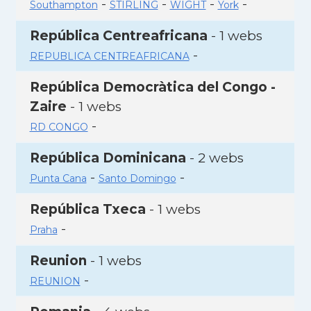
-
-
-
-
Southampton
STIRLING
WIGHT
York
República Centreafricana
- 1 webs
-
REPUBLICA CENTREAFRICANA
República Democràtica del Congo -
Zaire
- 1 webs
-
RD CONGO
República Dominicana
- 2 webs
-
-
Punta Cana
Santo Domingo
República Txeca
- 1 webs
-
Praha
Reunion
- 1 webs
-
REUNION