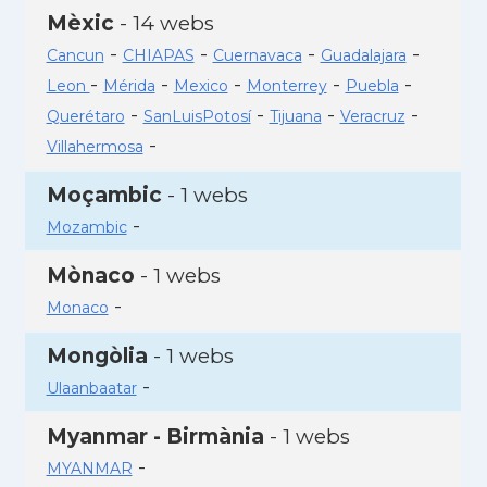
Mèxic
- 14 webs
-
-
-
-
Cancun
CHIAPAS
Cuernavaca
Guadalajara
-
-
-
-
-
Leon
Mérida
Mexico
Monterrey
Puebla
-
-
-
-
Querétaro
SanLuisPotosí
Tijuana
Veracruz
-
Villahermosa
Moçambic
- 1 webs
-
Mozambic
Mònaco
- 1 webs
-
Monaco
Mongòlia
- 1 webs
-
Ulaanbaatar
Myanmar - Birmània
- 1 webs
-
MYANMAR