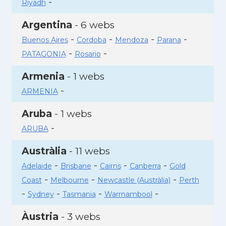
-
Riyadh
Argentina
- 6 webs
-
-
-
-
Buenos Aires
Cordoba
Mendoza
Parana
-
-
PATAGONIA
Rosario
Armenia
- 1 webs
-
ARMENIA
Aruba
- 1 webs
-
ARUBA
Austràlia
- 11 webs
-
-
-
-
Adelaide
Brisbane
Cairns
Canberra
Gold
-
-
-
Coast
Melbourne
Newcastle (Austràlia)
Perth
-
-
-
-
Sydney
Tasmania
Warrnambool
Àustria
- 3 webs