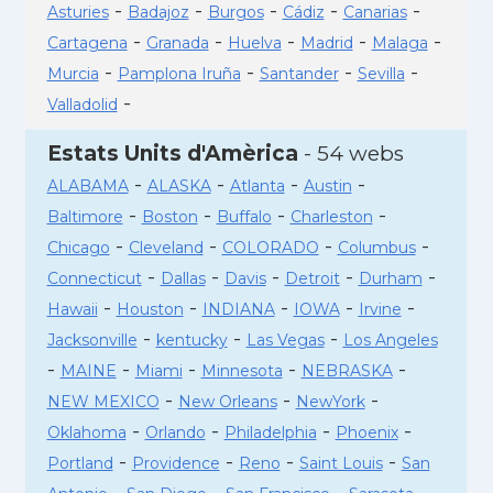
-
-
-
-
-
Asturies
Badajoz
Burgos
Cádiz
Canarias
-
-
-
-
-
Cartagena
Granada
Huelva
Madrid
Malaga
-
-
-
-
Murcia
Pamplona Iruña
Santander
Sevilla
-
Valladolid
Estats Units d'Amèrica
- 54 webs
-
-
-
-
ALABAMA
ALASKA
Atlanta
Austin
-
-
-
-
Baltimore
Boston
Buffalo
Charleston
-
-
-
-
Chicago
Cleveland
COLORADO
Columbus
-
-
-
-
-
Connecticut
Dallas
Davis
Detroit
Durham
-
-
-
-
-
Hawaii
Houston
INDIANA
IOWA
Irvine
-
-
-
Jacksonville
kentucky
Las Vegas
Los Angeles
-
-
-
-
-
MAINE
Miami
Minnesota
NEBRASKA
-
-
-
NEW MEXICO
New Orleans
NewYork
-
-
-
-
Oklahoma
Orlando
Philadelphia
Phoenix
-
-
-
-
Portland
Providence
Reno
Saint Louis
San
-
-
-
-