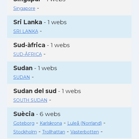
-
Singapore
Sri Lanka
- 1 webs
-
SRI LANKA
Sud-àfrica
- 1 webs
-
SUD-ÂFRICA
Sudan
- 1 webs
-
SUDAN
Sudan del sud
- 1 webs
-
SOUTH SUDAN
Suècia
- 6 webs
-
-
-
Goteborg
Karlskrona
Luleå (Norrland)
-
-
-
Stockholm
Trollhattan
Vasterbotten