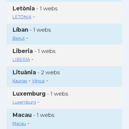
Letònia
- 1 webs
-
LETÒNIA
Líban
- 1 webs
-
Beirut
Liberia
- 1 webs
-
LIBERIA
Lituània
- 2 webs
-
-
Kaunas
Vilnius
Luxemburg
- 1 webs
-
Luxemburg
Macau
- 1 webs
-
Macau