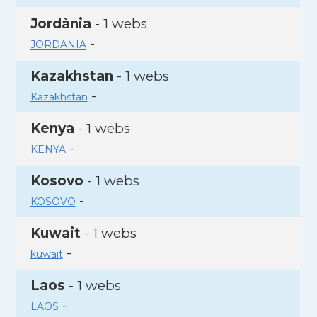
Jordània
- 1 webs
-
JORDANIA
Kazakhstan
- 1 webs
-
Kazakhstan
Kenya
- 1 webs
-
KENYA
Kosovo
- 1 webs
-
KOSOVO
Kuwait
- 1 webs
-
kuwait
Laos
- 1 webs
-
LAOS