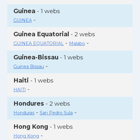
Guinea
- 1 webs
-
GUINEA
Guinea Equatorial
- 2 webs
-
-
GUINEA EQUATORIAL
Malabo
Guinea-Bissau
- 1 webs
-
Guinea Bissau
Haiti
- 1 webs
-
HAITI
Hondures
- 2 webs
-
-
Honduras
San Pedro Sula
Hong Kong
- 1 webs
-
Hong Kong