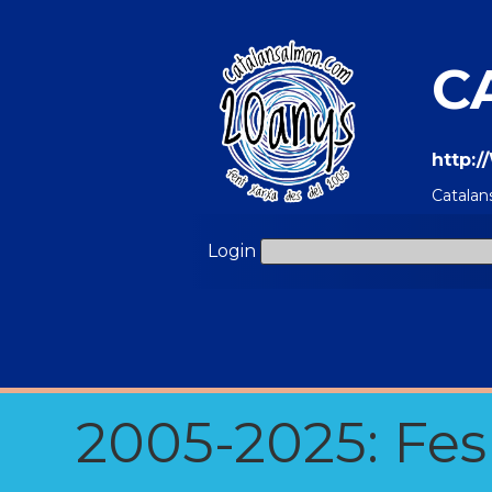
C
http:
Catalan
Login
2005-2025: Fes u