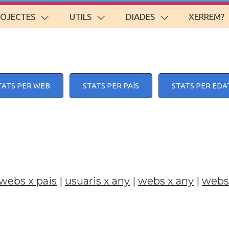
ROJECTES
UTILS
DIADES
XERREM?
TATS PER WEB
STATS PER PAÍS
STATS PER EDA
webs x pais
|
usuaris x any
|
webs x any
|
webs