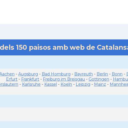
 dels
150
paisos amb web de Catalan
Aachen
-
Augsburg
-
Bad Homburg
-
Bayreuth
-
Berlin
-
Bonn
-
Erfurt
-
Frankfurt
-
Freiburg im Breisgau
-
Gottingen
-
Hambu
erslautern
-
Karlsruhe
-
Kassel
-
Koeln
-
Leipzig
-
Mainz
-
Mannhe