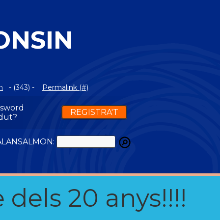
ONSIN
m
- (343) -
Permalink (#)
ssword
REGISTRA'T
dut?
ATALANSALMON:
 dels 20 anys!!!!