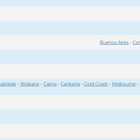
Buenos Aires
-
Co
delaide
-
Brisbane
-
Cairns
-
Canberra
-
Gold Coast
-
Melbourne
-