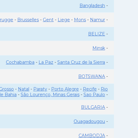
Bangladesh
-
rugge
-
Brusselles
-
Gent
-
Liege
-
Mons
-
Namur
-
BELIZE
-
Minsk
-
Cochabamba
-
La Paz
-
Santa Cruz de la Sierra
-
BOTSWANA
-
Grosso
-
Natal
-
Paraty
-
Porto Alegre
-
Recife
-
Rio
de Bahia
-
São Lourenço, Minas Gerais
-
Sao Paulo
-
BULGARIA
-
Ouagadougou
-
CAMBODJA
-