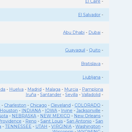
El Caire
-
El Salvador
-
Abu Dhabi
-
Dubai
-
Guayaquil
-
Quito
-
Bratislava
-
Ljubljana
-
ada
-
Huelva
-
Madrid
-
Malaga
-
Murcia
-
Pamplona
Iruña
-
Santander
-
Sevilla
-
Valladolid
-
o
-
Charleston
-
Chicago
-
Cleveland
-
COLORADO
-
Houston
-
INDIANA
-
IOWA
-
Irvine
-
Jacksonville
-
sota
-
NEBRASKA
-
NEW MEXICO
-
New Orleans
-
Providence
-
Reno
-
Saint Louis
-
San Antonio
-
San
a
-
TENNESSEE
-
UTAH
-
VIRGINIA
-
Washington
-
Wisconsin
-
WYOMING
-