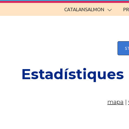
CATALANSALMON
P
S
Estadístiques
mapa
|