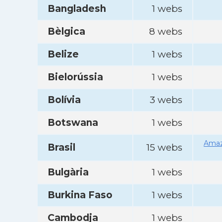
Bangladesh
1 webs
Bèlgica
8 webs
Belize
1 webs
Bielorússia
1 webs
Bolívia
3 webs
Botswana
1 webs
Amaz
Brasil
15 webs
Bulgària
1 webs
Burkina Faso
1 webs
Cambodja
1 webs