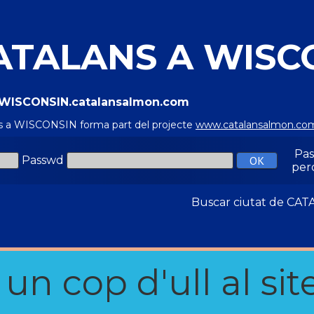
ATALANS A WISC
//WISCONSIN.catalansalmon.com
s a WISCONSIN forma part del projecte
www.catalansalmon.co
Pa
Passwd
per
Buscar ciutat de C
n cop d'ull al site