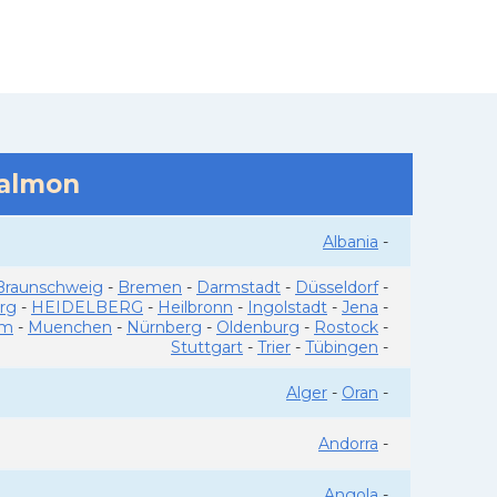
salmon
Albania
-
Braunschweig
-
Bremen
-
Darmstadt
-
Düsseldorf
-
rg
-
HEIDELBERG
-
Heilbronn
-
Ingolstadt
-
Jena
-
im
-
Muenchen
-
Nürnberg
-
Oldenburg
-
Rostock
-
Stuttgart
-
Trier
-
Tübingen
-
Alger
-
Oran
-
Andorra
-
Angola
-