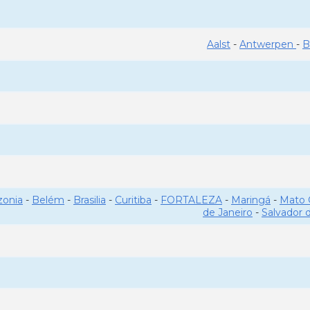
Aalst
-
Antwerpen
-
B
onia
-
Belém
-
Brasilia
-
Curitiba
-
FORTALEZA
-
Maringá
-
Mato 
de Janeiro
-
Salvador 