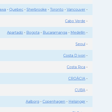
awa
-
Quebec
-
Sherbrooke
-
Toronto
-
Vancouver
-
Cabo Verde
-
Apartadó
-
Bogota
-
Bucaramanga
-
Medellín
-
Seoul
-
Costa D ivori
-
Costa Rica
-
CROÀCIA
-
CUBA
-
Aalborg
-
Copenhagen
-
Helsingør
-