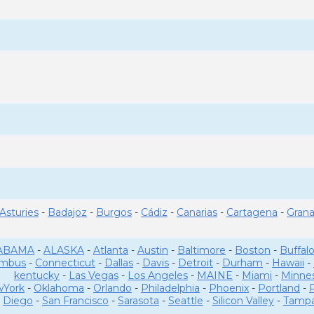
Asturies
-
Badajoz
-
Burgos
-
Cádiz
-
Canarias
-
Cartagena
-
Gran
ABAMA
-
ALASKA
-
Atlanta
-
Austin
-
Baltimore
-
Boston
-
Buffal
umbus
-
Connecticut
-
Dallas
-
Davis
-
Detroit
-
Durham
-
Hawaii
-
kentucky
-
Las Vegas
-
Los Angeles
-
MAINE
-
Miami
-
Minne
York
-
Oklahoma
-
Orlando
-
Philadelphia
-
Phoenix
-
Portland
-
Diego
-
San Francisco
-
Sarasota
-
Seattle
-
Silicon Valley
-
Tamp