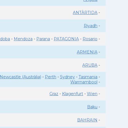
ANTÀRTIDA
-
Riyadh
-
rdoba
-
Mendoza
-
Parana
-
PATAGONIA
-
Rosario
-
ARMENIA
-
ARUBA
-
Newcastle (Austràlia)
-
Perth
-
Sydney
-
Tasmania
-
Warrnambool
-
Graz
-
Klagenfurt
-
Wien
-
Baku
-
BAHRAIN
-