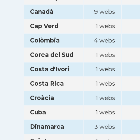
Canadà
9 webs
Cap Verd
1 webs
Colòmbia
4 webs
Corea del Sud
1 webs
Costa d'Ivori
1 webs
Costa Rica
1 webs
Croàcia
1 webs
Cuba
1 webs
Dinamarca
3 webs