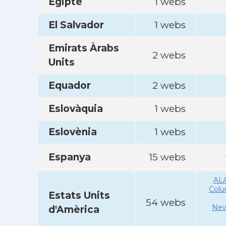
Egipte
1 webs
El Salvador
1 webs
Emirats Àrabs
2 webs
Units
Equador
2 webs
Eslovàquia
1 webs
Eslovènia
1 webs
Espanya
15 webs
AL
Col
Estats Units
54 webs
New
d'Amèrica