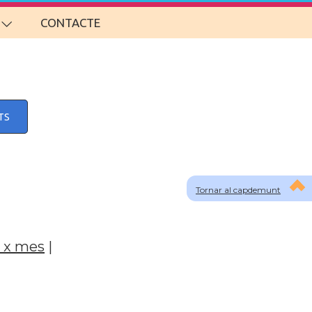
CONTACTE
TS
Tornar al capdemunt
 x mes
|