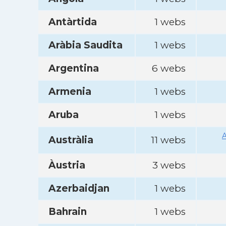
Antàrtida
1 webs
Aràbia Saudita
1 webs
Argentina
6 webs
Armenia
1 webs
Aruba
1 webs
A
Austràlia
11 webs
Àustria
3 webs
Azerbaidjan
1 webs
Bahrain
1 webs