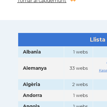
Tornar al capdemunt
Llista
Albania
1 webs
Alemanya
33 webs
Kais
Algèria
2 webs
Andorra
1 webs
Angola
1 webs