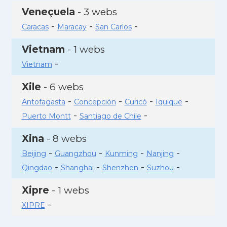
Veneçuela
- 3 webs
-
-
-
Caracas
Maracay
San Carlos
Vietnam
- 1 webs
-
Vietnam
Xile
- 6 webs
-
-
-
-
Antofagasta
Concepción
Curicó
Iquique
-
-
Puerto Montt
Santiago de Chile
Xina
- 8 webs
-
-
-
-
Beijing
Guangzhou
Kunming
Nanjing
-
-
-
-
Qingdao
Shanghai
Shenzhen
Suzhou
Xipre
- 1 webs
-
XIPRE