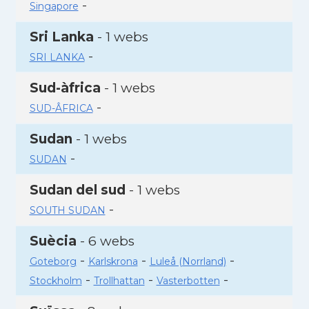
-
Singapore
Sri Lanka
- 1 webs
-
SRI LANKA
Sud-àfrica
- 1 webs
-
SUD-ÂFRICA
Sudan
- 1 webs
-
SUDAN
Sudan del sud
- 1 webs
-
SOUTH SUDAN
Suècia
- 6 webs
-
-
-
Goteborg
Karlskrona
Luleå (Norrland)
-
-
-
Stockholm
Trollhattan
Vasterbotten