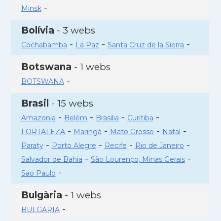
-
Minsk
Bolívia
- 3 webs
-
-
-
Cochabamba
La Paz
Santa Cruz de la Sierra
Botswana
- 1 webs
-
BOTSWANA
Brasil
- 15 webs
-
-
-
-
Amazonia
Belém
Brasilia
Curitiba
-
-
-
-
FORTALEZA
Maringá
Mato Grosso
Natal
-
-
-
-
Paraty
Porto Alegre
Recife
Rio de Janeiro
-
-
Salvador de Bahia
São Lourenço, Minas Gerais
-
Sao Paulo
Bulgària
- 1 webs
-
BULGARIA