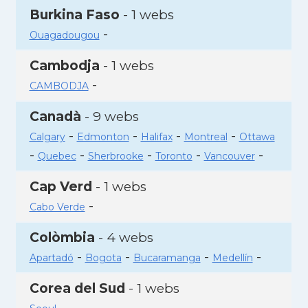
Burkina Faso
- 1 webs
-
Ouagadougou
Cambodja
- 1 webs
-
CAMBODJA
Canadà
- 9 webs
-
-
-
-
Calgary
Edmonton
Halifax
Montreal
Ottawa
-
-
-
-
-
Quebec
Sherbrooke
Toronto
Vancouver
Cap Verd
- 1 webs
-
Cabo Verde
Colòmbia
- 4 webs
-
-
-
-
Apartadó
Bogota
Bucaramanga
Medellín
Corea del Sud
- 1 webs
-