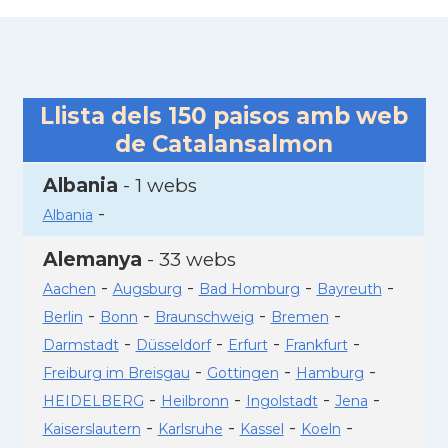
Llista dels
150
paisos amb web
de Catalansalmon
Albania
- 1 webs
-
Albania
Alemanya
- 33 webs
-
-
-
-
Aachen
Augsburg
Bad Homburg
Bayreuth
-
-
-
-
Berlin
Bonn
Braunschweig
Bremen
-
-
-
-
Darmstadt
Düsseldorf
Erfurt
Frankfurt
-
-
-
Freiburg im Breisgau
Gottingen
Hamburg
-
-
-
-
HEIDELBERG
Heilbronn
Ingolstadt
Jena
-
-
-
-
Kaiserslautern
Karlsruhe
Kassel
Koeln