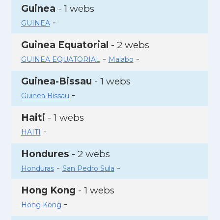
Guinea
- 1 webs
-
GUINEA
Guinea Equatorial
- 2 webs
-
-
GUINEA EQUATORIAL
Malabo
Guinea-Bissau
- 1 webs
-
Guinea Bissau
Haiti
- 1 webs
-
HAITI
Hondures
- 2 webs
-
-
Honduras
San Pedro Sula
Hong Kong
- 1 webs
-
Hong Kong