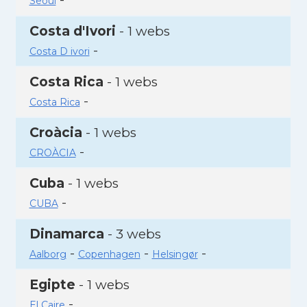
Seoul
Costa d'Ivori
- 1 webs
-
Costa D ivori
Costa Rica
- 1 webs
-
Costa Rica
Croàcia
- 1 webs
-
CROÀCIA
Cuba
- 1 webs
-
CUBA
Dinamarca
- 3 webs
-
-
-
Aalborg
Copenhagen
Helsingør
Egipte
- 1 webs
-
El Caire