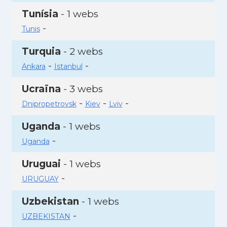
Tunísia
- 1 webs
-
Tunis
Turquia
- 2 webs
-
-
Ankara
Istanbul
Ucraïna
- 3 webs
-
-
-
Dnipropetrovsk
Kiev
Lviv
Uganda
- 1 webs
-
Uganda
Uruguai
- 1 webs
-
URUGUAY
Uzbekistan
- 1 webs
-
UZBEKISTAN