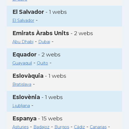
El Salvador
- 1 webs
-
El Salvador
Emirats Àrabs Units
- 2 webs
-
-
Abu Dhabi
Dubai
Equador
- 2 webs
-
-
Guayaquil
Quito
Eslovàquia
- 1 webs
-
Bratislava
Eslovènia
- 1 webs
-
Ljubljana
Espanya
- 15 webs
-
-
-
-
-
Asturies
Badajoz
Burgos
Cádiz
Canarias