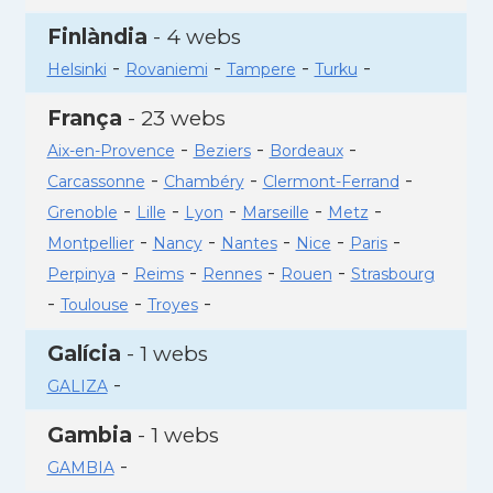
Finlàndia
- 4 webs
-
-
-
-
Helsinki
Rovaniemi
Tampere
Turku
França
- 23 webs
-
-
-
Aix-en-Provence
Beziers
Bordeaux
-
-
-
Carcassonne
Chambéry
Clermont-Ferrand
-
-
-
-
-
Grenoble
Lille
Lyon
Marseille
Metz
-
-
-
-
-
Montpellier
Nancy
Nantes
Nice
Paris
-
-
-
-
Perpinya
Reims
Rennes
Rouen
Strasbourg
-
-
-
Toulouse
Troyes
Galícia
- 1 webs
-
GALIZA
Gambia
- 1 webs
-
GAMBIA