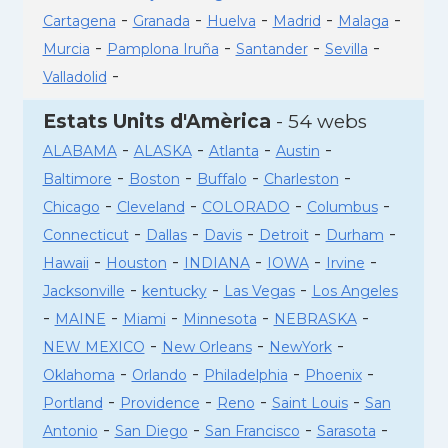
-
-
-
-
-
Cartagena
Granada
Huelva
Madrid
Malaga
-
-
-
-
Murcia
Pamplona Iruña
Santander
Sevilla
-
Valladolid
Estats Units d'Amèrica
- 54 webs
-
-
-
-
ALABAMA
ALASKA
Atlanta
Austin
-
-
-
-
Baltimore
Boston
Buffalo
Charleston
-
-
-
-
Chicago
Cleveland
COLORADO
Columbus
-
-
-
-
-
Connecticut
Dallas
Davis
Detroit
Durham
-
-
-
-
-
Hawaii
Houston
INDIANA
IOWA
Irvine
-
-
-
Jacksonville
kentucky
Las Vegas
Los Angeles
-
-
-
-
-
MAINE
Miami
Minnesota
NEBRASKA
-
-
-
NEW MEXICO
New Orleans
NewYork
-
-
-
-
Oklahoma
Orlando
Philadelphia
Phoenix
-
-
-
-
Portland
Providence
Reno
Saint Louis
San
-
-
-
-
Antonio
San Diego
San Francisco
Sarasota