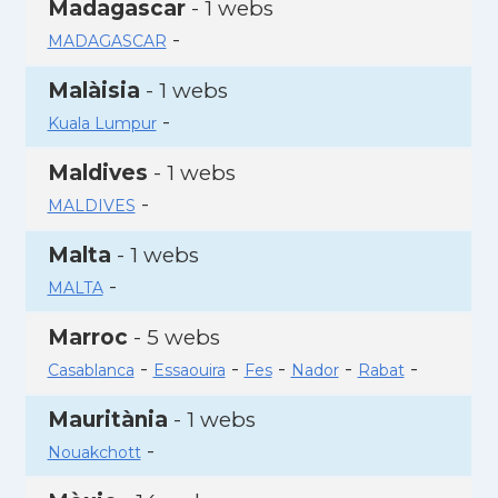
Madagascar
- 1 webs
-
MADAGASCAR
Malàisia
- 1 webs
-
Kuala Lumpur
Maldives
- 1 webs
-
MALDIVES
Malta
- 1 webs
-
MALTA
Marroc
- 5 webs
-
-
-
-
-
Casablanca
Essaouira
Fes
Nador
Rabat
Mauritània
- 1 webs
-
Nouakchott