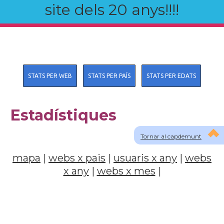
site dels 20 anys!!!!
STATS PER WEB
STATS PER PAÍS
STATS PER EDATS
Estadístiques
Tornar al capdemunt
mapa
|
webs x pais
|
usuaris x any
|
webs
x any
|
webs x mes
|