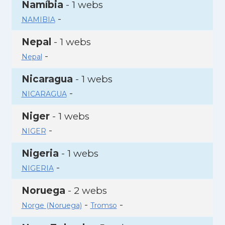
Namíbia
- 1 webs
-
NAMIBIA
Nepal
- 1 webs
-
Nepal
Nicaragua
- 1 webs
-
NICARAGUA
Niger
- 1 webs
-
NIGER
Nigeria
- 1 webs
-
NIGERIA
Noruega
- 2 webs
-
-
Norge (Noruega)
Tromso