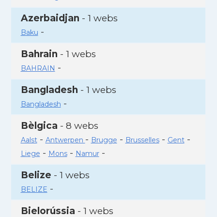
Azerbaidjan
- 1 webs
-
Baku
Bahrain
- 1 webs
-
BAHRAIN
Bangladesh
- 1 webs
-
Bangladesh
Bèlgica
- 8 webs
-
-
-
-
-
Aalst
Antwerpen
Brugge
Brusselles
Gent
-
-
-
Liege
Mons
Namur
Belize
- 1 webs
-
BELIZE
Bielorússia
- 1 webs