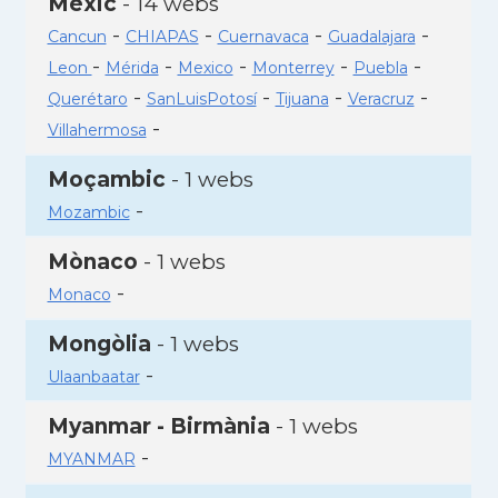
Mèxic
- 14 webs
-
-
-
-
Cancun
CHIAPAS
Cuernavaca
Guadalajara
-
-
-
-
-
Leon
Mérida
Mexico
Monterrey
Puebla
-
-
-
-
Querétaro
SanLuisPotosí
Tijuana
Veracruz
-
Villahermosa
Moçambic
- 1 webs
-
Mozambic
Mònaco
- 1 webs
-
Monaco
Mongòlia
- 1 webs
-
Ulaanbaatar
Myanmar - Birmània
- 1 webs
-
MYANMAR