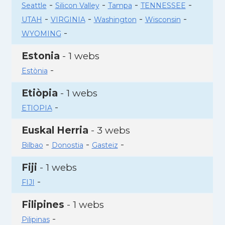
-
-
-
-
Seattle
Silicon Valley
Tampa
TENNESSEE
-
-
-
-
UTAH
VIRGINIA
Washington
Wisconsin
-
WYOMING
Estonia
- 1 webs
-
Estònia
Etiòpia
- 1 webs
-
ETIOPIA
Euskal Herria
- 3 webs
-
-
-
Bilbao
Donostia
Gasteiz
Fiji
- 1 webs
-
FIJI
Filipines
- 1 webs
-
Pilipinas