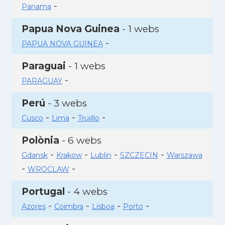
-
Panama
Papua Nova Guinea
- 1 webs
-
PAPUA NOVA GUINEA
Paraguai
- 1 webs
-
PARAGUAY
Perú
- 3 webs
-
-
-
Cusco
Lima
Trujillo
Polònia
- 6 webs
-
-
-
-
Gdansk
Krakow
Lublin
SZCZECIN
Warszawa
-
-
WROCLAW
Portugal
- 4 webs
-
-
-
-
Azores
Coimbra
Lisboa
Porto