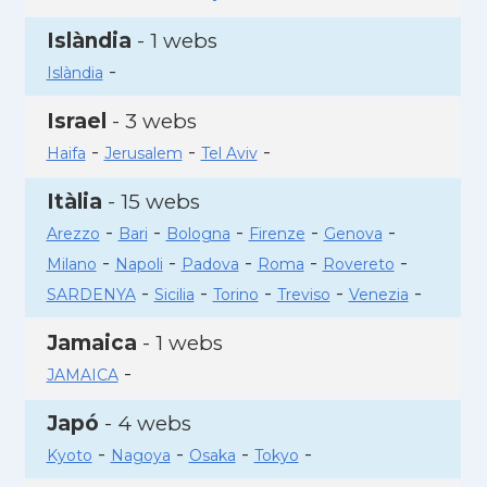
Islàndia
- 1 webs
-
Islàndia
Israel
- 3 webs
-
-
-
Haifa
Jerusalem
Tel Aviv
Itàlia
- 15 webs
-
-
-
-
-
Arezzo
Bari
Bologna
Firenze
Genova
-
-
-
-
-
Milano
Napoli
Padova
Roma
Rovereto
-
-
-
-
-
SARDENYA
Sicilia
Torino
Treviso
Venezia
Jamaica
- 1 webs
-
JAMAICA
Japó
- 4 webs
-
-
-
-
Kyoto
Nagoya
Osaka
Tokyo