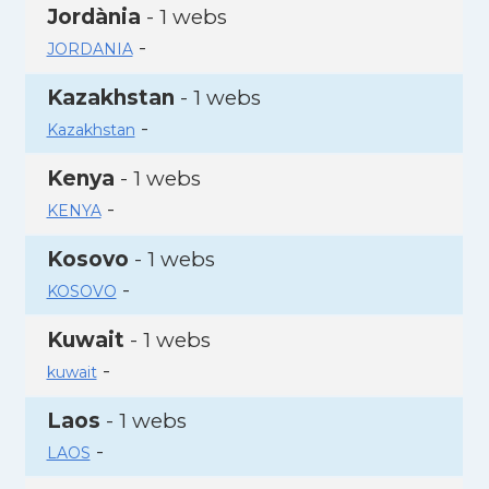
Jordània
- 1 webs
-
JORDANIA
Kazakhstan
- 1 webs
-
Kazakhstan
Kenya
- 1 webs
-
KENYA
Kosovo
- 1 webs
-
KOSOVO
Kuwait
- 1 webs
-
kuwait
Laos
- 1 webs
-
LAOS