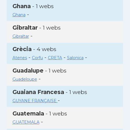
Ghana
- 1 webs
-
Ghana
Gibraltar
- 1 webs
-
Gibraltar
Grècia
- 4 webs
-
-
-
-
Atenes
Corfu
CRETA
Salonica
Guadalupe
- 1 webs
-
Guadeloupe
Guaiana Francesa
- 1 webs
-
GUYANE FRANÇAISE
Guatemala
- 1 webs
-
GUATEMALA