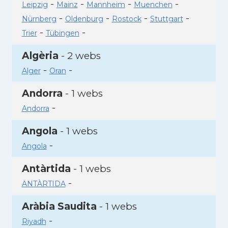
-
-
-
-
Leipzig
Mainz
Mannheim
Muenchen
-
-
-
-
Nürnberg
Oldenburg
Rostock
Stuttgart
-
-
Trier
Tübingen
Algèria
- 2 webs
-
-
Alger
Oran
Andorra
- 1 webs
-
Andorra
Angola
- 1 webs
-
Angola
Antàrtida
- 1 webs
-
ANTÀRTIDA
Aràbia Saudita
- 1 webs
-
Riyadh