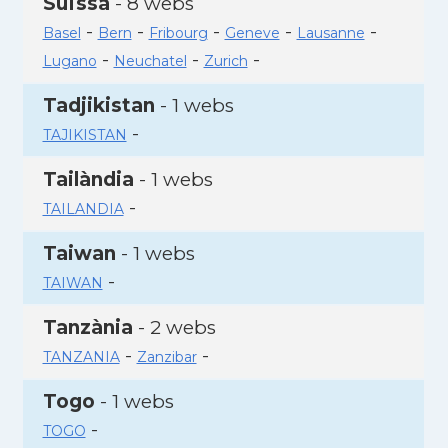
Suïssa
- 8 webs
-
-
-
-
-
Basel
Bern
Fribourg
Geneve
Lausanne
-
-
-
Lugano
Neuchatel
Zurich
Tadjikistan
- 1 webs
-
TAJIKISTAN
Tailàndia
- 1 webs
-
TAILANDIA
Taiwan
- 1 webs
-
TAIWAN
Tanzània
- 2 webs
-
-
TANZANIA
Zanzibar
Togo
- 1 webs
-
TOGO