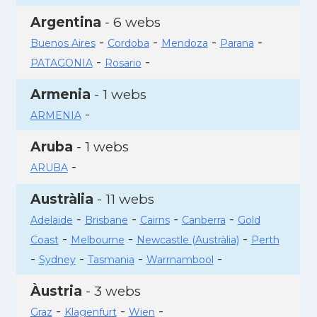
Argentina
- 6 webs
-
-
-
-
Buenos Aires
Cordoba
Mendoza
Parana
-
-
PATAGONIA
Rosario
Armenia
- 1 webs
-
ARMENIA
Aruba
- 1 webs
-
ARUBA
Austràlia
- 11 webs
-
-
-
-
Adelaide
Brisbane
Cairns
Canberra
Gold
-
-
-
Coast
Melbourne
Newcastle (Austràlia)
Perth
-
-
-
-
Sydney
Tasmania
Warrnambool
Àustria
- 3 webs
-
-
-
Graz
Klagenfurt
Wien