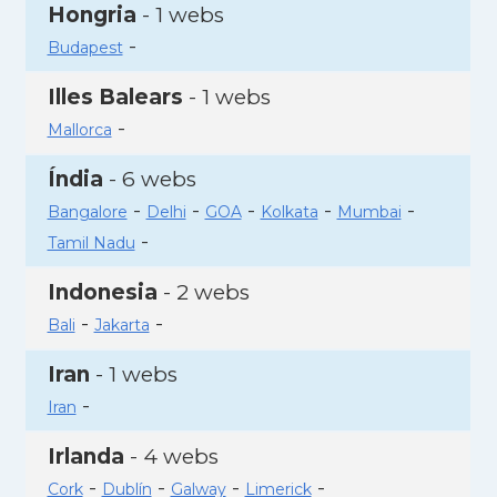
Hongria
- 1 webs
-
Budapest
Illes Balears
- 1 webs
-
Mallorca
Índia
- 6 webs
-
-
-
-
-
Bangalore
Delhi
GOA
Kolkata
Mumbai
-
Tamil Nadu
Indonesia
- 2 webs
-
-
Bali
Jakarta
Iran
- 1 webs
-
Iran
Irlanda
- 4 webs
-
-
-
-
Cork
Dublín
Galway
Limerick