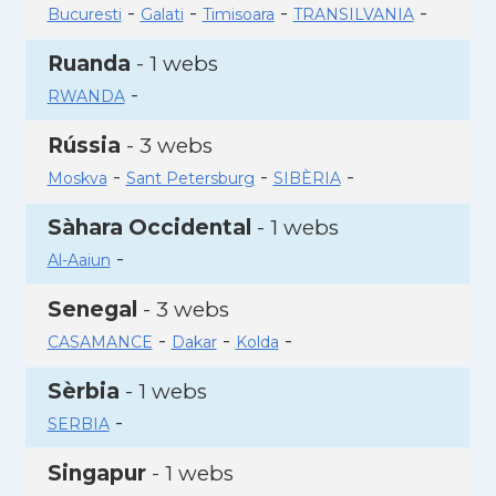
-
-
-
-
Bucuresti
Galati
Timisoara
TRANSILVANIA
Ruanda
- 1 webs
-
RWANDA
Rússia
- 3 webs
-
-
-
Moskva
Sant Petersburg
SIBÈRIA
Sàhara Occidental
- 1 webs
-
Al-Aaiun
Senegal
- 3 webs
-
-
-
CASAMANCE
Dakar
Kolda
Sèrbia
- 1 webs
-
SERBIA
Singapur
- 1 webs