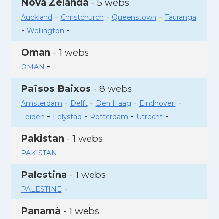
Nova Zelanda
- 5 webs
-
-
-
Auckland
Christchurch
Queenstown
Tauranga
-
-
Wellington
Oman
- 1 webs
-
OMAN
Països Baixos
- 8 webs
-
-
-
-
Amsterdam
Delft
Den Haag
Eindhoven
-
-
-
-
Leiden
Lelystad
Rotterdam
Utrecht
Pakistan
- 1 webs
-
PAKISTAN
Palestina
- 1 webs
-
PALESTINE
Panamà
- 1 webs