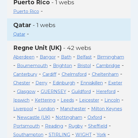
Puerto Rico
- 1 webs
-
Puerto Rico
Qatar
- 1 webs
-
Qatar
Regne Unit (UK)
- 42 webs
-
-
-
-
Aberdeen
Bangor
Bath
Belfast
Birmingham
-
-
-
-
-
Bournemouth
Brighton
Bristol
Cambridge
-
-
-
-
Canterbury
Cardiff
Chelmsford
Cheltenham
-
-
-
-
Chester
Derry
Edinburgh
Enniskillen
Exeter
-
-
-
-
-
Glasgow
GUERNSEY
Guildford
Hereford
-
-
-
-
-
Ipswich
Kettering
Leeds
Leicester
Lincoln
-
-
-
Liverpool
London
Manchester
Milton Keynes
-
-
-
-
Newcastle (UK)
Nottingham
Oxford
-
-
-
-
Portsmouth
Reading
Rugby
Sheffield
-
-
-
-
Southampton
STIRLING
WIGHT
York