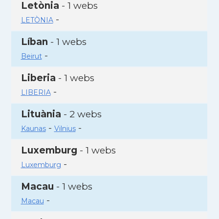
Letònia
- 1 webs
-
LETÒNIA
Líban
- 1 webs
-
Beirut
Liberia
- 1 webs
-
LIBERIA
Lituània
- 2 webs
-
-
Kaunas
Vilnius
Luxemburg
- 1 webs
-
Luxemburg
Macau
- 1 webs
-
Macau