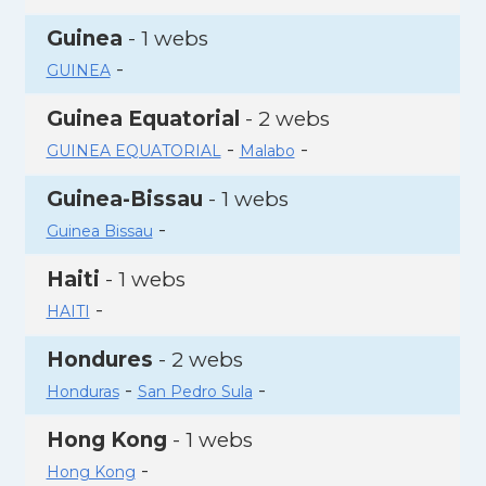
Guinea
- 1 webs
-
GUINEA
Guinea Equatorial
- 2 webs
-
-
GUINEA EQUATORIAL
Malabo
Guinea-Bissau
- 1 webs
-
Guinea Bissau
Haiti
- 1 webs
-
HAITI
Hondures
- 2 webs
-
-
Honduras
San Pedro Sula
Hong Kong
- 1 webs
-
Hong Kong