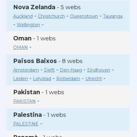
Nova Zelanda
- 5 webs
-
-
-
Auckland
Christchurch
Queenstown
Tauranga
-
-
Wellington
Oman
- 1 webs
-
OMAN
Països Baixos
- 8 webs
-
-
-
-
Amsterdam
Delft
Den Haag
Eindhoven
-
-
-
-
Leiden
Lelystad
Rotterdam
Utrecht
Pakistan
- 1 webs
-
PAKISTAN
Palestina
- 1 webs
-
PALESTINE