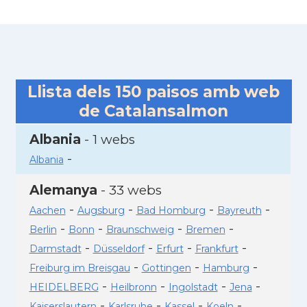
Llista dels
150
paisos amb web
de Catalansalmon
Albania
- 1 webs
-
Albania
Alemanya
- 33 webs
-
-
-
-
Aachen
Augsburg
Bad Homburg
Bayreuth
-
-
-
-
Berlin
Bonn
Braunschweig
Bremen
-
-
-
-
Darmstadt
Düsseldorf
Erfurt
Frankfurt
-
-
-
Freiburg im Breisgau
Gottingen
Hamburg
-
-
-
-
HEIDELBERG
Heilbronn
Ingolstadt
Jena
-
-
-
-
Kaiserslautern
Karlsruhe
Kassel
Koeln