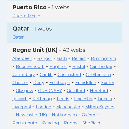
Puerto Rico
- 1 webs
-
Puerto Rico
Qatar
- 1 webs
-
Qatar
Regne Unit (UK)
- 42 webs
-
-
-
-
Aberdeen
Bangor
Bath
Belfast
Birmingham
-
-
-
-
-
Bournemouth
Brighton
Bristol
Cambridge
-
-
-
-
Canterbury
Cardiff
Chelmsford
Cheltenham
-
-
-
-
Chester
Derry
Edinburgh
Enniskillen
Exeter
-
-
-
-
-
Glasgow
GUERNSEY
Guildford
Hereford
-
-
-
-
-
Ipswich
Kettering
Leeds
Leicester
Lincoln
-
-
-
Liverpool
London
Manchester
Milton Keynes
-
-
-
-
Newcastle (UK)
Nottingham
Oxford
-
-
-
-
Portsmouth
Reading
Rugby
Sheffield