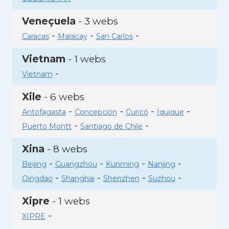
Veneçuela
- 3 webs
-
-
-
Caracas
Maracay
San Carlos
Vietnam
- 1 webs
-
Vietnam
Xile
- 6 webs
-
-
-
-
Antofagasta
Concepción
Curicó
Iquique
-
-
Puerto Montt
Santiago de Chile
Xina
- 8 webs
-
-
-
-
Beijing
Guangzhou
Kunming
Nanjing
-
-
-
-
Qingdao
Shanghai
Shenzhen
Suzhou
Xipre
- 1 webs
-
XIPRE