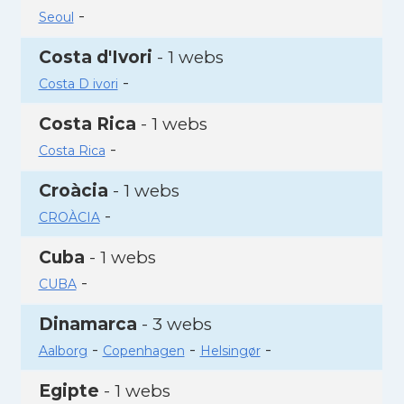
-
Seoul
Costa d'Ivori
- 1 webs
-
Costa D ivori
Costa Rica
- 1 webs
-
Costa Rica
Croàcia
- 1 webs
-
CROÀCIA
Cuba
- 1 webs
-
CUBA
Dinamarca
- 3 webs
-
-
-
Aalborg
Copenhagen
Helsingør
Egipte
- 1 webs