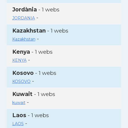
Jordània
- 1 webs
-
JORDANIA
Kazakhstan
- 1 webs
-
Kazakhstan
Kenya
- 1 webs
-
KENYA
Kosovo
- 1 webs
-
KOSOVO
Kuwait
- 1 webs
-
kuwait
Laos
- 1 webs
-
LAOS