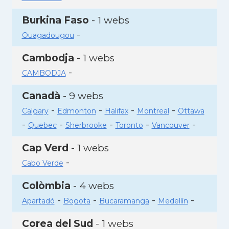
Burkina Faso
- 1 webs
-
Ouagadougou
Cambodja
- 1 webs
-
CAMBODJA
Canadà
- 9 webs
-
-
-
-
Calgary
Edmonton
Halifax
Montreal
Ottawa
-
-
-
-
-
Quebec
Sherbrooke
Toronto
Vancouver
Cap Verd
- 1 webs
-
Cabo Verde
Colòmbia
- 4 webs
-
-
-
-
Apartadó
Bogota
Bucaramanga
Medellín
Corea del Sud
- 1 webs