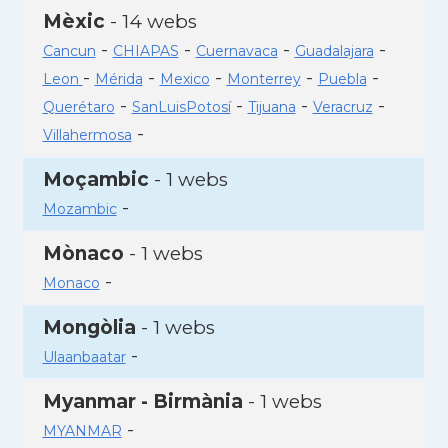
Mèxic
- 14 webs
-
-
-
-
Cancun
CHIAPAS
Cuernavaca
Guadalajara
-
-
-
-
-
Leon
Mérida
Mexico
Monterrey
Puebla
-
-
-
-
Querétaro
SanLuisPotosí
Tijuana
Veracruz
-
Villahermosa
Moçambic
- 1 webs
-
Mozambic
Mònaco
- 1 webs
-
Monaco
Mongòlia
- 1 webs
-
Ulaanbaatar
Myanmar - Birmània
- 1 webs
-
MYANMAR