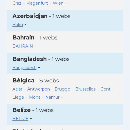
-
-
-
Graz
Klagenfurt
Wien
Azerbaidjan
- 1 webs
-
Baku
Bahrain
- 1 webs
-
BAHRAIN
Bangladesh
- 1 webs
-
Bangladesh
Bèlgica
- 8 webs
-
-
-
-
-
Aalst
Antwerpen
Brugge
Brusselles
Gent
-
-
-
Liege
Mons
Namur
Belize
- 1 webs
-
BELIZE