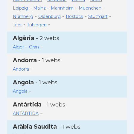
-
-
-
-
Leipzig
Mainz
Mannheim
Muenchen
-
-
-
-
Nürnberg
Oldenburg
Rostock
Stuttgart
-
-
Trier
Tübingen
Algèria
- 2 webs
-
-
Alger
Oran
Andorra
- 1 webs
-
Andorra
Angola
- 1 webs
-
Angola
Antàrtida
- 1 webs
-
ANTÀRTIDA
Aràbia Saudita
- 1 webs