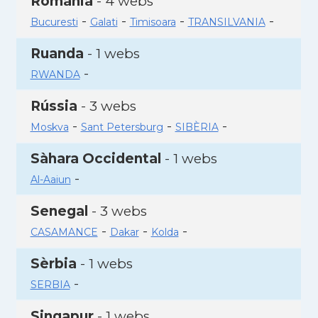
Romania
- 4 webs
-
-
-
-
Bucuresti
Galati
Timisoara
TRANSILVANIA
Ruanda
- 1 webs
-
RWANDA
Rússia
- 3 webs
-
-
-
Moskva
Sant Petersburg
SIBÈRIA
Sàhara Occidental
- 1 webs
-
Al-Aaiun
Senegal
- 3 webs
-
-
-
CASAMANCE
Dakar
Kolda
Sèrbia
- 1 webs
-
SERBIA
Singapur
- 1 webs