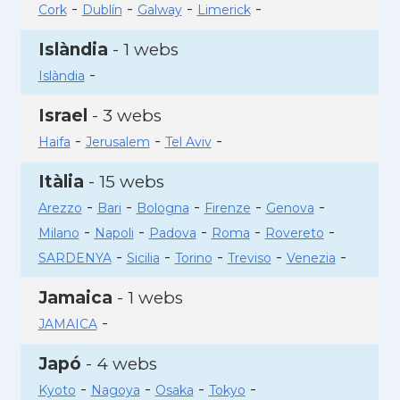
-
-
-
-
Cork
Dublín
Galway
Limerick
Islàndia
- 1 webs
-
Islàndia
Israel
- 3 webs
-
-
-
Haifa
Jerusalem
Tel Aviv
Itàlia
- 15 webs
-
-
-
-
-
Arezzo
Bari
Bologna
Firenze
Genova
-
-
-
-
-
Milano
Napoli
Padova
Roma
Rovereto
-
-
-
-
-
SARDENYA
Sicilia
Torino
Treviso
Venezia
Jamaica
- 1 webs
-
JAMAICA
Japó
- 4 webs
-
-
-
-
Kyoto
Nagoya
Osaka
Tokyo