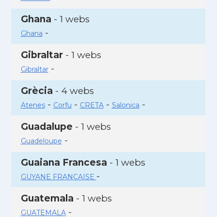
Ghana
- 1 webs
-
Ghana
Gibraltar
- 1 webs
-
Gibraltar
Grècia
- 4 webs
-
-
-
-
Atenes
Corfu
CRETA
Salonica
Guadalupe
- 1 webs
-
Guadeloupe
Guaiana Francesa
- 1 webs
-
GUYANE FRANÇAISE
Guatemala
- 1 webs
-
GUATEMALA