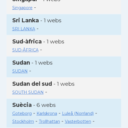
-
Singapore
Sri Lanka
- 1 webs
-
SRI LANKA
Sud-àfrica
- 1 webs
-
SUD-ÂFRICA
Sudan
- 1 webs
-
SUDAN
Sudan del sud
- 1 webs
-
SOUTH SUDAN
Suècia
- 6 webs
-
-
-
Goteborg
Karlskrona
Luleå (Norrland)
-
-
-
Stockholm
Trollhattan
Vasterbotten