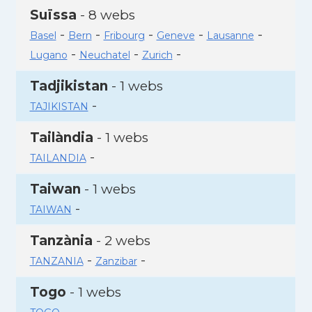
Suïssa
- 8 webs
-
-
-
-
-
Basel
Bern
Fribourg
Geneve
Lausanne
-
-
-
Lugano
Neuchatel
Zurich
Tadjikistan
- 1 webs
-
TAJIKISTAN
Tailàndia
- 1 webs
-
TAILANDIA
Taiwan
- 1 webs
-
TAIWAN
Tanzània
- 2 webs
-
-
TANZANIA
Zanzibar
Togo
- 1 webs
-