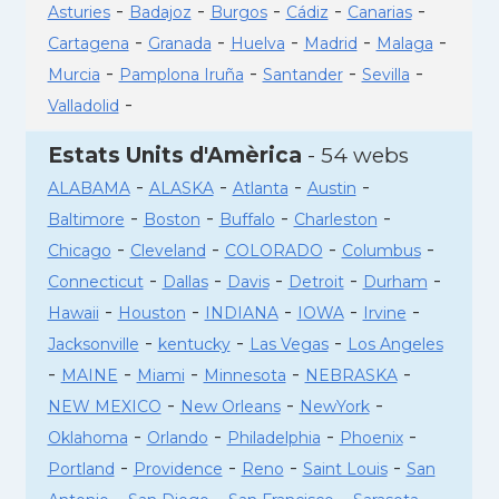
-
-
-
-
-
Asturies
Badajoz
Burgos
Cádiz
Canarias
-
-
-
-
-
Cartagena
Granada
Huelva
Madrid
Malaga
-
-
-
-
Murcia
Pamplona Iruña
Santander
Sevilla
-
Valladolid
Estats Units d'Amèrica
- 54 webs
-
-
-
-
ALABAMA
ALASKA
Atlanta
Austin
-
-
-
-
Baltimore
Boston
Buffalo
Charleston
-
-
-
-
Chicago
Cleveland
COLORADO
Columbus
-
-
-
-
-
Connecticut
Dallas
Davis
Detroit
Durham
-
-
-
-
-
Hawaii
Houston
INDIANA
IOWA
Irvine
-
-
-
Jacksonville
kentucky
Las Vegas
Los Angeles
-
-
-
-
-
MAINE
Miami
Minnesota
NEBRASKA
-
-
-
NEW MEXICO
New Orleans
NewYork
-
-
-
-
Oklahoma
Orlando
Philadelphia
Phoenix
-
-
-
-
Portland
Providence
Reno
Saint Louis
San
-
-
-
-