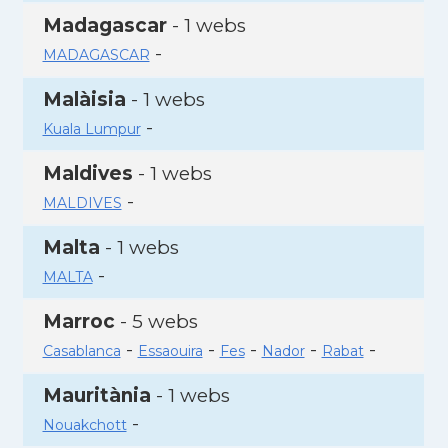
Madagascar
- 1 webs
-
MADAGASCAR
Malàisia
- 1 webs
-
Kuala Lumpur
Maldives
- 1 webs
-
MALDIVES
Malta
- 1 webs
-
MALTA
Marroc
- 5 webs
-
-
-
-
-
Casablanca
Essaouira
Fes
Nador
Rabat
Mauritània
- 1 webs
-
Nouakchott