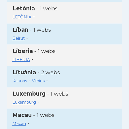
Letònia
- 1 webs
-
LETÒNIA
Líban
- 1 webs
-
Beirut
Liberia
- 1 webs
-
LIBERIA
Lituània
- 2 webs
-
-
Kaunas
Vilnius
Luxemburg
- 1 webs
-
Luxemburg
Macau
- 1 webs
-
Macau