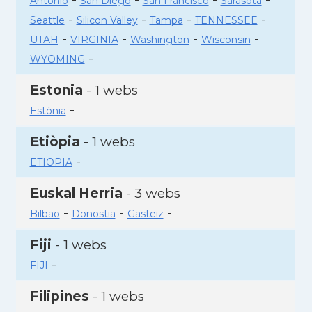
Antonio
San Diego
San Francisco
Sarasota
-
-
-
-
Seattle
Silicon Valley
Tampa
TENNESSEE
-
-
-
-
UTAH
VIRGINIA
Washington
Wisconsin
-
WYOMING
Estonia
- 1 webs
-
Estònia
Etiòpia
- 1 webs
-
ETIOPIA
Euskal Herria
- 3 webs
-
-
-
Bilbao
Donostia
Gasteiz
Fiji
- 1 webs
-
FIJI
Filipines
- 1 webs