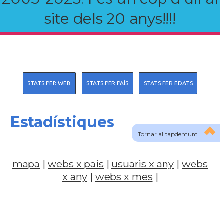
site dels 20 anys!!!!
STATS PER WEB
STATS PER PAÍS
STATS PER EDATS
Estadístiques
Tornar al capdemunt
mapa
|
webs x pais
|
usuaris x any
|
webs
x any
|
webs x mes
|