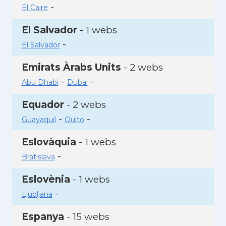
-
El Caire
El Salvador
- 1 webs
-
El Salvador
Emirats Àrabs Units
- 2 webs
-
-
Abu Dhabi
Dubai
Equador
- 2 webs
-
-
Guayaquil
Quito
Eslovàquia
- 1 webs
-
Bratislava
Eslovènia
- 1 webs
-
Ljubljana
Espanya
- 15 webs