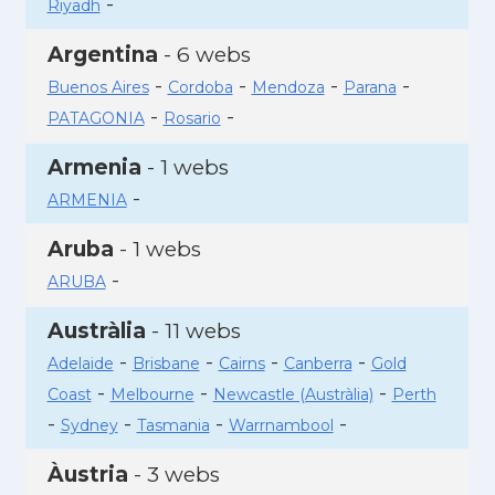
-
Riyadh
Argentina
- 6 webs
-
-
-
-
Buenos Aires
Cordoba
Mendoza
Parana
-
-
PATAGONIA
Rosario
Armenia
- 1 webs
-
ARMENIA
Aruba
- 1 webs
-
ARUBA
Austràlia
- 11 webs
-
-
-
-
Adelaide
Brisbane
Cairns
Canberra
Gold
-
-
-
Coast
Melbourne
Newcastle (Austràlia)
Perth
-
-
-
-
Sydney
Tasmania
Warrnambool
Àustria
- 3 webs