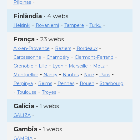
-
Pilipinas
Finlàndia
- 4 webs
-
-
-
-
Helsinki
Rovaniemi
Tampere
Turku
França
- 23 webs
-
-
-
Aix-en-Provence
Beziers
Bordeaux
-
-
-
Carcassonne
Chambéry
Clermont-Ferrand
-
-
-
-
-
Grenoble
Lille
Lyon
Marseille
Metz
-
-
-
-
-
Montpellier
Nancy
Nantes
Nice
Paris
-
-
-
-
Perpinya
Reims
Rennes
Rouen
Strasbourg
-
-
-
Toulouse
Troyes
Galícia
- 1 webs
-
GALIZA
Gambia
- 1 webs
-
GAMBIA