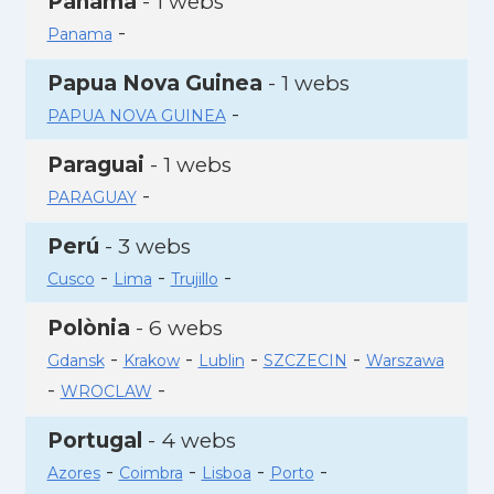
Panamà
- 1 webs
-
Panama
Papua Nova Guinea
- 1 webs
-
PAPUA NOVA GUINEA
Paraguai
- 1 webs
-
PARAGUAY
Perú
- 3 webs
-
-
-
Cusco
Lima
Trujillo
Polònia
- 6 webs
-
-
-
-
Gdansk
Krakow
Lublin
SZCZECIN
Warszawa
-
-
WROCLAW
Portugal
- 4 webs
-
-
-
-
Azores
Coimbra
Lisboa
Porto