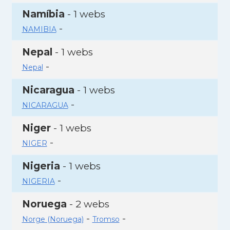
Namíbia
- 1 webs
-
NAMIBIA
Nepal
- 1 webs
-
Nepal
Nicaragua
- 1 webs
-
NICARAGUA
Niger
- 1 webs
-
NIGER
Nigeria
- 1 webs
-
NIGERIA
Noruega
- 2 webs
-
-
Norge (Noruega)
Tromso