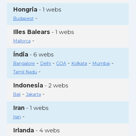
Hongria
- 1 webs
-
Budapest
Illes Balears
- 1 webs
-
Mallorca
Índia
- 6 webs
-
-
-
-
-
Bangalore
Delhi
GOA
Kolkata
Mumbai
-
Tamil Nadu
Indonesia
- 2 webs
-
-
Bali
Jakarta
Iran
- 1 webs
-
Iran
Irlanda
- 4 webs