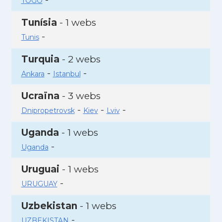
TOGO
Tunísia
- 1 webs
-
Tunis
Turquia
- 2 webs
-
-
Ankara
Istanbul
Ucraïna
- 3 webs
-
-
-
Dnipropetrovsk
Kiev
Lviv
Uganda
- 1 webs
-
Uganda
Uruguai
- 1 webs
-
URUGUAY
Uzbekistan
- 1 webs
-
UZBEKISTAN