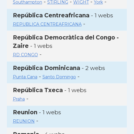
-
-
-
-
Southampton
STIRLING
WIGHT
York
República Centreafricana
- 1 webs
-
REPUBLICA CENTREAFRICANA
República Democràtica del Congo -
Zaire
- 1 webs
-
RD CONGO
República Dominicana
- 2 webs
-
-
Punta Cana
Santo Domingo
República Txeca
- 1 webs
-
Praha
Reunion
- 1 webs
-
REUNION