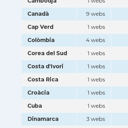
Cambodja
1 webs
Canadà
9 webs
Cap Verd
1 webs
Colòmbia
4 webs
Corea del Sud
1 webs
Costa d'Ivori
1 webs
Costa Rica
1 webs
Croàcia
1 webs
Cuba
1 webs
Dinamarca
3 webs