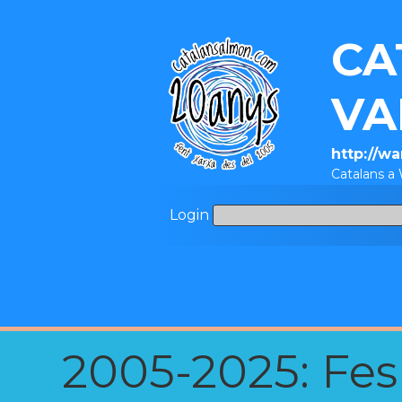
CA
VA
http://w
Catalans a
Login
2005-2025: Fes u