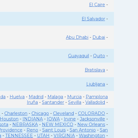
El Caire
-
El Salvador
-
Abu Dhabi
-
Dubai
-
Guayaquil
-
Quito
-
Bratislava
-
Ljubljana
-
ada
-
Huelva
-
Madrid
-
Malaga
-
Murcia
-
Pamplona
Iruña
-
Santander
-
Sevilla
-
Valladolid
-
o
-
Charleston
-
Chicago
-
Cleveland
-
COLORADO
-
Houston
-
INDIANA
-
IOWA
-
Irvine
-
Jacksonville
-
sota
-
NEBRASKA
-
NEW MEXICO
-
New Orleans
-
Providence
-
Reno
-
Saint Louis
-
San Antonio
-
San
a
-
TENNESSEE
-
UTAH
-
VIRGINIA
-
Washington
-