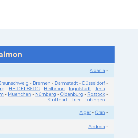
salmon
Albania
-
Braunschweig
-
Bremen
-
Darmstadt
-
Düsseldorf
-
rg
-
HEIDELBERG
-
Heilbronn
-
Ingolstadt
-
Jena
-
im
-
Muenchen
-
Nürnberg
-
Oldenburg
-
Rostock
-
Stuttgart
-
Trier
-
Tübingen
-
Alger
-
Oran
-
Andorra
-