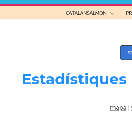
CATALANSALMON
P
S
Estadístiques
mapa
|