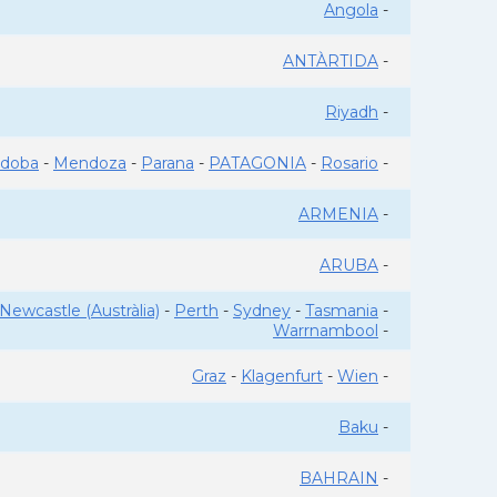
Angola
-
ANTÀRTIDA
-
Riyadh
-
rdoba
-
Mendoza
-
Parana
-
PATAGONIA
-
Rosario
-
ARMENIA
-
ARUBA
-
Newcastle (Austràlia)
-
Perth
-
Sydney
-
Tasmania
-
Warrnambool
-
Graz
-
Klagenfurt
-
Wien
-
Baku
-
BAHRAIN
-