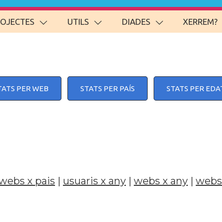
ROJECTES
UTILS
DIADES
XERREM?
TATS PER WEB
STATS PER PAÍS
STATS PER EDA
webs x pais
|
usuaris x any
|
webs x any
|
webs