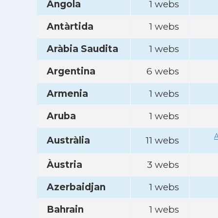
Angola
1 webs
Antàrtida
1 webs
Aràbia Saudita
1 webs
Argentina
6 webs
Armenia
1 webs
Aruba
1 webs
A
Austràlia
11 webs
Àustria
3 webs
Azerbaidjan
1 webs
Bahrain
1 webs