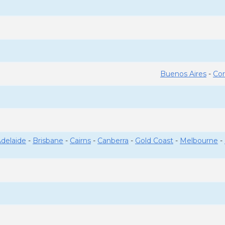
Buenos Aires
-
Co
delaide
-
Brisbane
-
Cairns
-
Canberra
-
Gold Coast
-
Melbourne
-