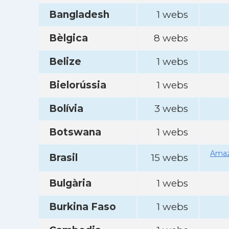
Bangladesh
1 webs
Bèlgica
8 webs
Belize
1 webs
Bielorússia
1 webs
Bolívia
3 webs
Botswana
1 webs
Amaz
Brasil
15 webs
Bulgària
1 webs
Burkina Faso
1 webs