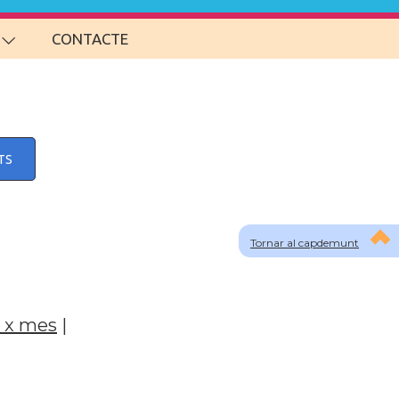
CONTACTE
TS
Tornar al capdemunt
 x mes
|