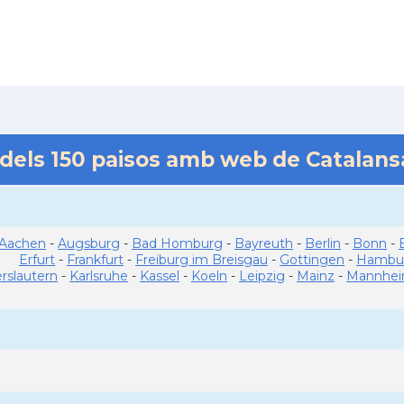
 dels
150
paisos amb web de Catalan
Aachen
-
Augsburg
-
Bad Homburg
-
Bayreuth
-
Berlin
-
Bonn
-
Erfurt
-
Frankfurt
-
Freiburg im Breisgau
-
Gottingen
-
Hambu
erslautern
-
Karlsruhe
-
Kassel
-
Koeln
-
Leipzig
-
Mainz
-
Mannhe