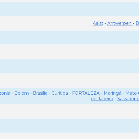
Aalst
-
Antwerpen
-
B
onia
-
Belém
-
Brasilia
-
Curitiba
-
FORTALEZA
-
Maringá
-
Mato 
de Janeiro
-
Salvador 