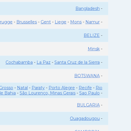
Bangladesh
-
rugge
-
Brusselles
-
Gent
-
Liege
-
Mons
-
Namur
-
BELIZE
-
Minsk
-
Cochabamba
-
La Paz
-
Santa Cruz de la Sierra
-
BOTSWANA
-
Grosso
-
Natal
-
Paraty
-
Porto Alegre
-
Recife
-
Rio
de Bahia
-
São Lourenço, Minas Gerais
-
Sao Paulo
-
BULGARIA
-
Ouagadougou
-