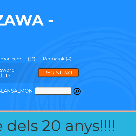
ZAWA -
almon.com
- (36) -
Permalink (#)
ssword
REGISTRA'T
dut?
ATALANSALMON:
 dels 20 anys!!!!