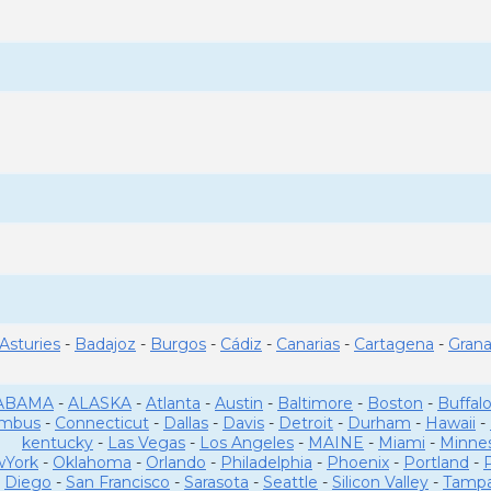
Asturies
-
Badajoz
-
Burgos
-
Cádiz
-
Canarias
-
Cartagena
-
Gran
ABAMA
-
ALASKA
-
Atlanta
-
Austin
-
Baltimore
-
Boston
-
Buffal
umbus
-
Connecticut
-
Dallas
-
Davis
-
Detroit
-
Durham
-
Hawaii
-
kentucky
-
Las Vegas
-
Los Angeles
-
MAINE
-
Miami
-
Minne
York
-
Oklahoma
-
Orlando
-
Philadelphia
-
Phoenix
-
Portland
-
Diego
-
San Francisco
-
Sarasota
-
Seattle
-
Silicon Valley
-
Tamp