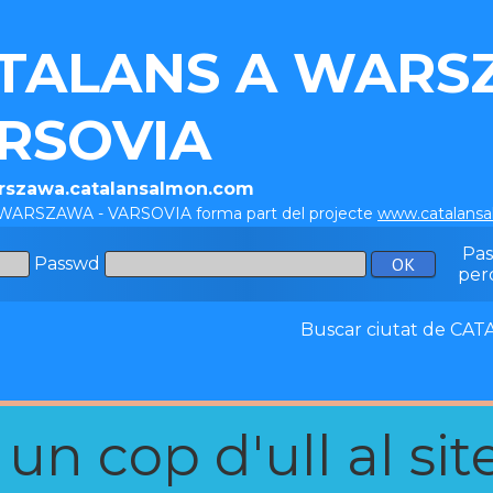
TALANS A WARS
RSOVIA
arszawa.catalansalmon.com
 WARSZAWA - VARSOVIA forma part del projecte
www.catalans
Pa
Passwd
per
Buscar ciutat de C
n cop d'ull al site