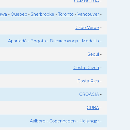
CAMBODJA
-
awa
-
Quebec
-
Sherbrooke
-
Toronto
-
Vancouver
-
Cabo Verde
-
Apartadó
-
Bogota
-
Bucaramanga
-
Medellín
-
Seoul
-
Costa D ivori
-
Costa Rica
-
CROÀCIA
-
CUBA
-
Aalborg
-
Copenhagen
-
Helsingør
-