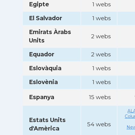
Egipte
1 webs
El Salvador
1 webs
Emirats Àrabs
2 webs
Units
Equador
2 webs
Eslovàquia
1 webs
Eslovènia
1 webs
Espanya
15 webs
AL
Col
Estats Units
54 webs
New
d'Amèrica