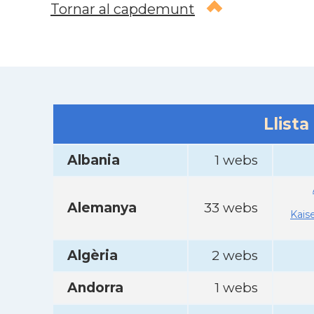
Tornar al capdemunt
Llista
Albania
1 webs
Alemanya
33 webs
Kais
Algèria
2 webs
Andorra
1 webs