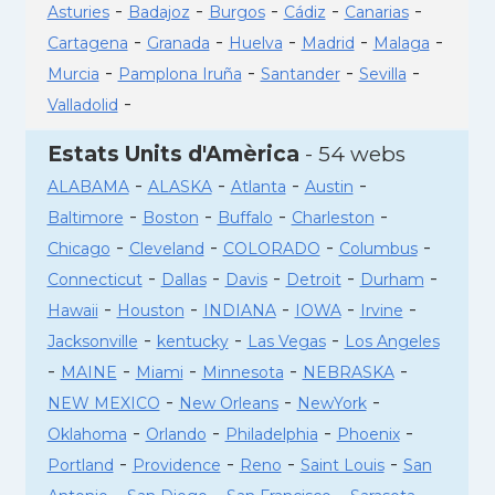
-
-
-
-
-
Asturies
Badajoz
Burgos
Cádiz
Canarias
-
-
-
-
-
Cartagena
Granada
Huelva
Madrid
Malaga
-
-
-
-
Murcia
Pamplona Iruña
Santander
Sevilla
-
Valladolid
Estats Units d'Amèrica
- 54 webs
-
-
-
-
ALABAMA
ALASKA
Atlanta
Austin
-
-
-
-
Baltimore
Boston
Buffalo
Charleston
-
-
-
-
Chicago
Cleveland
COLORADO
Columbus
-
-
-
-
-
Connecticut
Dallas
Davis
Detroit
Durham
-
-
-
-
-
Hawaii
Houston
INDIANA
IOWA
Irvine
-
-
-
Jacksonville
kentucky
Las Vegas
Los Angeles
-
-
-
-
-
MAINE
Miami
Minnesota
NEBRASKA
-
-
-
NEW MEXICO
New Orleans
NewYork
-
-
-
-
Oklahoma
Orlando
Philadelphia
Phoenix
-
-
-
-
Portland
Providence
Reno
Saint Louis
San
-
-
-
-