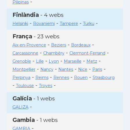
-
Pilipinas
Finlàndia
- 4 webs
-
-
-
-
Helsinki
Rovaniemi
Tampere
Turku
França
- 23 webs
-
-
-
Aix-en-Provence
Beziers
Bordeaux
-
-
-
Carcassonne
Chambéry
Clermont-Ferrand
-
-
-
-
-
Grenoble
Lille
Lyon
Marseille
Metz
-
-
-
-
-
Montpellier
Nancy
Nantes
Nice
Paris
-
-
-
-
Perpinya
Reims
Rennes
Rouen
Strasbourg
-
-
-
Toulouse
Troyes
Galícia
- 1 webs
-
GALIZA
Gambia
- 1 webs
-
GAMBIA