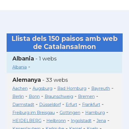
Llista dels
150
paisos amb web
de Catalansalmon
Albania
- 1 webs
-
Albania
Alemanya
- 33 webs
-
-
-
-
Aachen
Augsburg
Bad Homburg
Bayreuth
-
-
-
-
Berlin
Bonn
Braunschweig
Bremen
-
-
-
-
Darmstadt
Düsseldorf
Erfurt
Frankfurt
-
-
-
Freiburg im Breisgau
Gottingen
Hamburg
-
-
-
-
HEIDELBERG
Heilbronn
Ingolstadt
Jena
-
-
-
-
Kaiserslautern
Karlsruhe
Kassel
Koeln