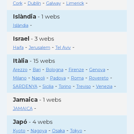
-
-
-
-
Cork
Dublín
Galway
Limerick
Islàndia
- 1 webs
-
Islàndia
Israel
- 3 webs
-
-
-
Haifa
Jerusalem
Tel Aviv
Itàlia
- 15 webs
-
-
-
-
-
Arezzo
Bari
Bologna
Firenze
Genova
-
-
-
-
-
Milano
Napoli
Padova
Roma
Rovereto
-
-
-
-
-
SARDENYA
Sicilia
Torino
Treviso
Venezia
Jamaica
- 1 webs
-
JAMAICA
Japó
- 4 webs
-
-
-
-
Kyoto
Nagoya
Osaka
Tokyo