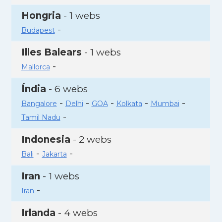
Hongria
- 1 webs
-
Budapest
Illes Balears
- 1 webs
-
Mallorca
Índia
- 6 webs
-
-
-
-
-
Bangalore
Delhi
GOA
Kolkata
Mumbai
-
Tamil Nadu
Indonesia
- 2 webs
-
-
Bali
Jakarta
Iran
- 1 webs
-
Iran
Irlanda
- 4 webs