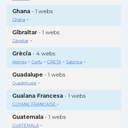
Ghana
- 1 webs
-
Ghana
Gibraltar
- 1 webs
-
Gibraltar
Grècia
- 4 webs
-
-
-
-
Atenes
Corfu
CRETA
Salonica
Guadalupe
- 1 webs
-
Guadeloupe
Guaiana Francesa
- 1 webs
-
GUYANE FRANÇAISE
Guatemala
- 1 webs
-
GUATEMALA