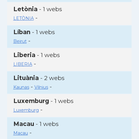
Letònia
- 1 webs
-
LETÒNIA
Líban
- 1 webs
-
Beirut
Liberia
- 1 webs
-
LIBERIA
Lituània
- 2 webs
-
-
Kaunas
Vilnius
Luxemburg
- 1 webs
-
Luxemburg
Macau
- 1 webs
-
Macau