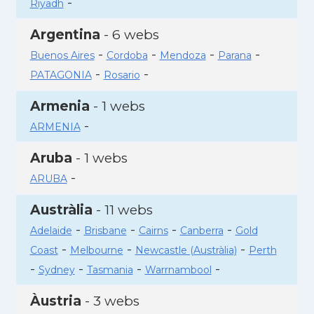
-
Riyadh
Argentina
- 6 webs
-
-
-
-
Buenos Aires
Cordoba
Mendoza
Parana
-
-
PATAGONIA
Rosario
Armenia
- 1 webs
-
ARMENIA
Aruba
- 1 webs
-
ARUBA
Austràlia
- 11 webs
-
-
-
-
Adelaide
Brisbane
Cairns
Canberra
Gold
-
-
-
Coast
Melbourne
Newcastle (Austràlia)
Perth
-
-
-
-
Sydney
Tasmania
Warrnambool
Àustria
- 3 webs