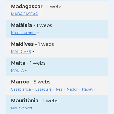
Madagascar
- 1 webs
-
MADAGASCAR
Malàisia
- 1 webs
-
Kuala Lumpur
Maldives
- 1 webs
-
MALDIVES
Malta
- 1 webs
-
MALTA
Marroc
- 5 webs
-
-
-
-
-
Casablanca
Essaouira
Fes
Nador
Rabat
Mauritània
- 1 webs
-
Nouakchott