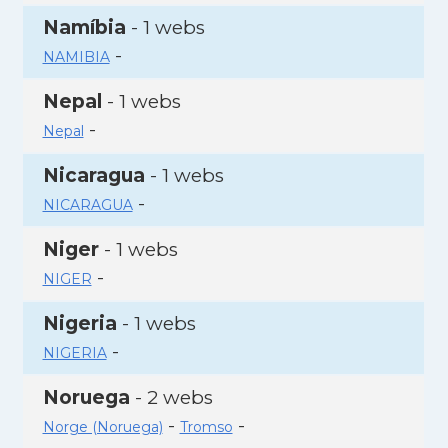
Namíbia
- 1 webs
-
NAMIBIA
Nepal
- 1 webs
-
Nepal
Nicaragua
- 1 webs
-
NICARAGUA
Niger
- 1 webs
-
NIGER
Nigeria
- 1 webs
-
NIGERIA
Noruega
- 2 webs
-
-
Norge (Noruega)
Tromso