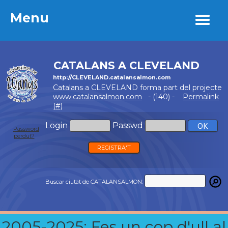
Menu
Menu
CATALANS A CLEVELAND
http://CLEVELAND.catalansalmon.com
Catalans a CLEVELAND forma part del projecte
www.catalansalmon.com
- (140) -
Permalink
(#)
Login
Passwd
Password
perdut?
REGISTRA'T
Buscar ciutat de CATALANSALMON:
2005-2025: Fes un cop d'ull al