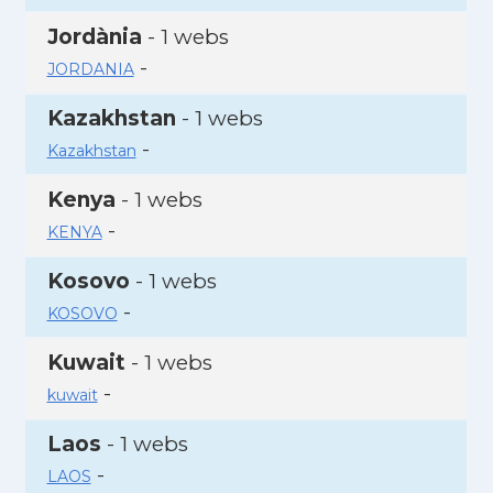
Jordània
- 1 webs
-
JORDANIA
Kazakhstan
- 1 webs
-
Kazakhstan
Kenya
- 1 webs
-
KENYA
Kosovo
- 1 webs
-
KOSOVO
Kuwait
- 1 webs
-
kuwait
Laos
- 1 webs
-
LAOS