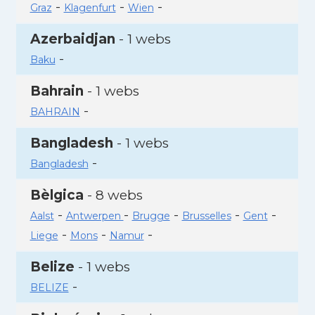
-
-
-
Graz
Klagenfurt
Wien
Azerbaidjan
- 1 webs
-
Baku
Bahrain
- 1 webs
-
BAHRAIN
Bangladesh
- 1 webs
-
Bangladesh
Bèlgica
- 8 webs
-
-
-
-
-
Aalst
Antwerpen
Brugge
Brusselles
Gent
-
-
-
Liege
Mons
Namur
Belize
- 1 webs
-
BELIZE