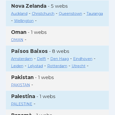
Nova Zelanda
- 5 webs
-
-
-
Auckland
Christchurch
Queenstown
Tauranga
-
-
Wellington
Oman
- 1 webs
-
OMAN
Països Baixos
- 8 webs
-
-
-
-
Amsterdam
Delft
Den Haag
Eindhoven
-
-
-
-
Leiden
Lelystad
Rotterdam
Utrecht
Pakistan
- 1 webs
-
PAKISTAN
Palestina
- 1 webs
-
PALESTINE