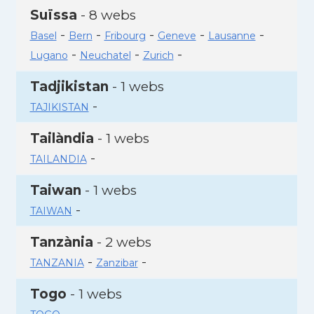
Suïssa
- 8 webs
-
-
-
-
-
Basel
Bern
Fribourg
Geneve
Lausanne
-
-
-
Lugano
Neuchatel
Zurich
Tadjikistan
- 1 webs
-
TAJIKISTAN
Tailàndia
- 1 webs
-
TAILANDIA
Taiwan
- 1 webs
-
TAIWAN
Tanzània
- 2 webs
-
-
TANZANIA
Zanzibar
Togo
- 1 webs
-