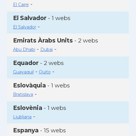
-
El Caire
El Salvador
- 1 webs
-
El Salvador
Emirats Àrabs Units
- 2 webs
-
-
Abu Dhabi
Dubai
Equador
- 2 webs
-
-
Guayaquil
Quito
Eslovàquia
- 1 webs
-
Bratislava
Eslovènia
- 1 webs
-
Ljubljana
Espanya
- 15 webs