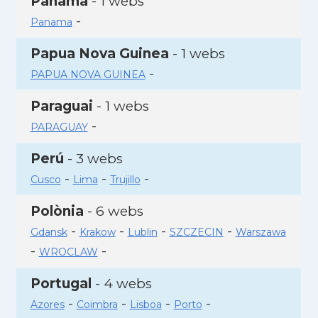
Panamà
- 1 webs
-
Panama
Papua Nova Guinea
- 1 webs
-
PAPUA NOVA GUINEA
Paraguai
- 1 webs
-
PARAGUAY
Perú
- 3 webs
-
-
-
Cusco
Lima
Trujillo
Polònia
- 6 webs
-
-
-
-
Gdansk
Krakow
Lublin
SZCZECIN
Warszawa
-
-
WROCLAW
Portugal
- 4 webs
-
-
-
-
Azores
Coimbra
Lisboa
Porto