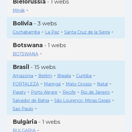
Bielorússia
- 1 webs
-
Minsk
Bolívia
- 3 webs
-
-
-
Cochabamba
La Paz
Santa Cruz de la Sierra
Botswana
- 1 webs
-
BOTSWANA
Brasil
- 15 webs
-
-
-
-
Amazonia
Belém
Brasilia
Curitiba
-
-
-
-
FORTALEZA
Maringá
Mato Grosso
Natal
-
-
-
-
Paraty
Porto Alegre
Recife
Rio de Janeiro
-
-
Salvador de Bahia
São Lourenço, Minas Gerais
-
Sao Paulo
Bulgària
- 1 webs
-
BULGARIA