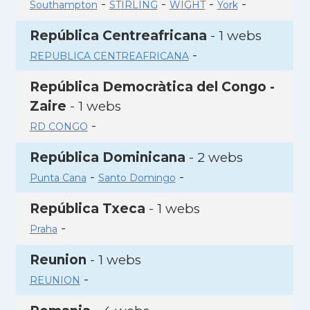
-
-
-
-
Southampton
STIRLING
WIGHT
York
República Centreafricana
- 1 webs
-
REPUBLICA CENTREAFRICANA
República Democràtica del Congo -
Zaire
- 1 webs
-
RD CONGO
República Dominicana
- 2 webs
-
-
Punta Cana
Santo Domingo
República Txeca
- 1 webs
-
Praha
Reunion
- 1 webs
-
REUNION