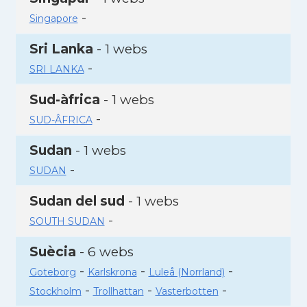
-
Singapore
Sri Lanka
- 1 webs
-
SRI LANKA
Sud-àfrica
- 1 webs
-
SUD-ÂFRICA
Sudan
- 1 webs
-
SUDAN
Sudan del sud
- 1 webs
-
SOUTH SUDAN
Suècia
- 6 webs
-
-
-
Goteborg
Karlskrona
Luleå (Norrland)
-
-
-
Stockholm
Trollhattan
Vasterbotten