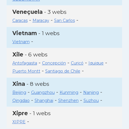
Veneçuela
- 3 webs
-
-
-
Caracas
Maracay
San Carlos
Vietnam
- 1 webs
-
Vietnam
Xile
- 6 webs
-
-
-
-
Antofagasta
Concepción
Curicó
Iquique
-
-
Puerto Montt
Santiago de Chile
Xina
- 8 webs
-
-
-
-
Beijing
Guangzhou
Kunming
Nanjing
-
-
-
-
Qingdao
Shanghai
Shenzhen
Suzhou
Xipre
- 1 webs
-
XIPRE