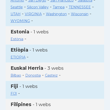
Antonio
San Diego
San Francisco
Sarasota
-
-
-
-
Seattle
Silicon Valley
Tampa
TENNESSEE
-
-
-
-
UTAH
VIRGINIA
Washington
Wisconsin
-
WYOMING
Estonia
- 1 webs
-
Estònia
Etiòpia
- 1 webs
-
ETIOPIA
Euskal Herria
- 3 webs
-
-
-
Bilbao
Donostia
Gasteiz
Fiji
- 1 webs
-
FIJI
Filipines
- 1 webs