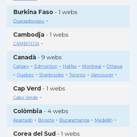
Burkina Faso
- 1 webs
-
Ouagadougou
Cambodja
- 1 webs
-
CAMBODJA
Canadà
- 9 webs
-
-
-
-
Calgary
Edmonton
Halifax
Montreal
Ottawa
-
-
-
-
-
Quebec
Sherbrooke
Toronto
Vancouver
Cap Verd
- 1 webs
-
Cabo Verde
Colòmbia
- 4 webs
-
-
-
-
Apartadó
Bogota
Bucaramanga
Medellín
Corea del Sud
- 1 webs