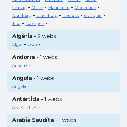
-
-
-
-
Leipzig
Mainz
Mannheim
Muenchen
-
-
-
-
Nürnberg
Oldenburg
Rostock
Stuttgart
-
-
Trier
Tübingen
Algèria
- 2 webs
-
-
Alger
Oran
Andorra
- 1 webs
-
Andorra
Angola
- 1 webs
-
Angola
Antàrtida
- 1 webs
-
ANTÀRTIDA
Aràbia Saudita
- 1 webs