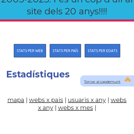
site dels 20 anys!!!!
STATS PER WEB
STATS PER PAÍS
STATS PER EDATS
Estadístiques
Tornar al capdemunt
mapa
|
webs x pais
|
usuaris x any
|
webs
x any
|
webs x mes
|