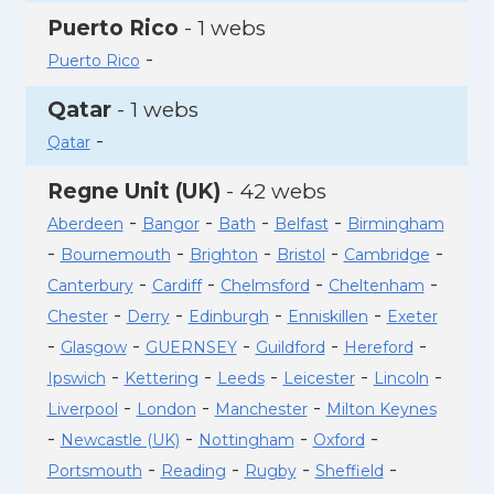
Puerto Rico
- 1 webs
-
Puerto Rico
Qatar
- 1 webs
-
Qatar
Regne Unit (UK)
- 42 webs
-
-
-
-
Aberdeen
Bangor
Bath
Belfast
Birmingham
-
-
-
-
-
Bournemouth
Brighton
Bristol
Cambridge
-
-
-
-
Canterbury
Cardiff
Chelmsford
Cheltenham
-
-
-
-
Chester
Derry
Edinburgh
Enniskillen
Exeter
-
-
-
-
-
Glasgow
GUERNSEY
Guildford
Hereford
-
-
-
-
-
Ipswich
Kettering
Leeds
Leicester
Lincoln
-
-
-
Liverpool
London
Manchester
Milton Keynes
-
-
-
-
Newcastle (UK)
Nottingham
Oxford
-
-
-
-
Portsmouth
Reading
Rugby
Sheffield