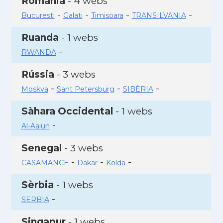
Romania
- 4 webs
-
-
-
-
Bucuresti
Galati
Timisoara
TRANSILVANIA
Ruanda
- 1 webs
-
RWANDA
Rússia
- 3 webs
-
-
-
Moskva
Sant Petersburg
SIBÈRIA
Sàhara Occidental
- 1 webs
-
Al-Aaiun
Senegal
- 3 webs
-
-
-
CASAMANCE
Dakar
Kolda
Sèrbia
- 1 webs
-
SERBIA
Singapur
- 1 webs