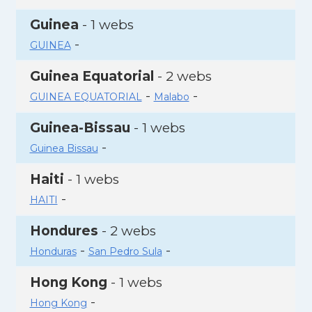
Guinea
- 1 webs
-
GUINEA
Guinea Equatorial
- 2 webs
-
-
GUINEA EQUATORIAL
Malabo
Guinea-Bissau
- 1 webs
-
Guinea Bissau
Haiti
- 1 webs
-
HAITI
Hondures
- 2 webs
-
-
Honduras
San Pedro Sula
Hong Kong
- 1 webs
-
Hong Kong