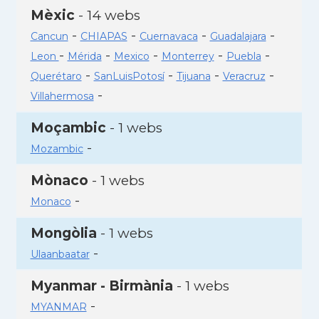
Mèxic
- 14 webs
-
-
-
-
Cancun
CHIAPAS
Cuernavaca
Guadalajara
-
-
-
-
-
Leon
Mérida
Mexico
Monterrey
Puebla
-
-
-
-
Querétaro
SanLuisPotosí
Tijuana
Veracruz
-
Villahermosa
Moçambic
- 1 webs
-
Mozambic
Mònaco
- 1 webs
-
Monaco
Mongòlia
- 1 webs
-
Ulaanbaatar
Myanmar - Birmània
- 1 webs
-
MYANMAR