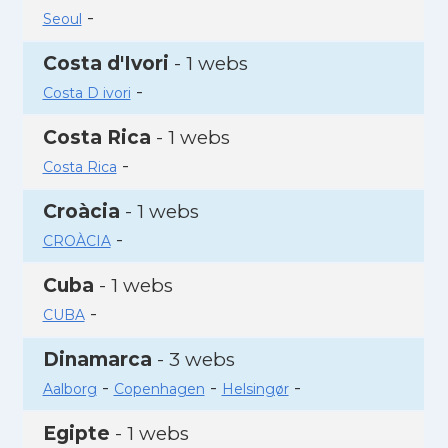
-
Seoul
Costa d'Ivori
- 1 webs
-
Costa D ivori
Costa Rica
- 1 webs
-
Costa Rica
Croàcia
- 1 webs
-
CROÀCIA
Cuba
- 1 webs
-
CUBA
Dinamarca
- 3 webs
-
-
-
Aalborg
Copenhagen
Helsingør
Egipte
- 1 webs