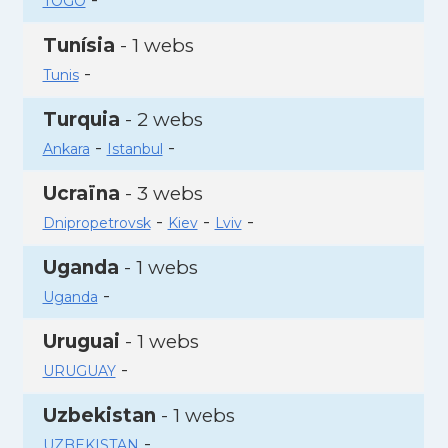
TOGO
Tunísia
- 1 webs
-
Tunis
Turquia
- 2 webs
-
-
Ankara
Istanbul
Ucraïna
- 3 webs
-
-
-
Dnipropetrovsk
Kiev
Lviv
Uganda
- 1 webs
-
Uganda
Uruguai
- 1 webs
-
URUGUAY
Uzbekistan
- 1 webs
-
UZBEKISTAN