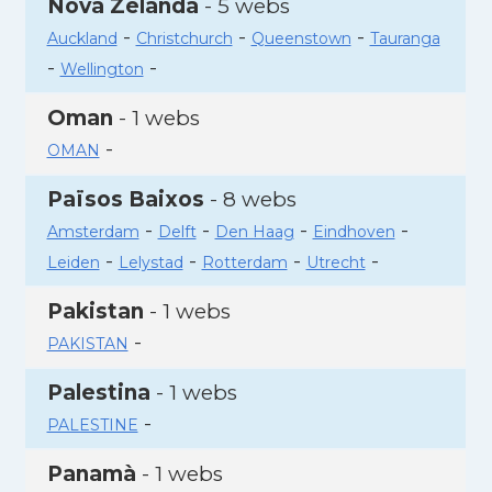
Nova Zelanda
- 5 webs
-
-
-
Auckland
Christchurch
Queenstown
Tauranga
-
-
Wellington
Oman
- 1 webs
-
OMAN
Països Baixos
- 8 webs
-
-
-
-
Amsterdam
Delft
Den Haag
Eindhoven
-
-
-
-
Leiden
Lelystad
Rotterdam
Utrecht
Pakistan
- 1 webs
-
PAKISTAN
Palestina
- 1 webs
-
PALESTINE
Panamà
- 1 webs