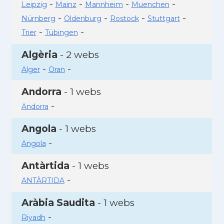
-
-
-
-
Leipzig
Mainz
Mannheim
Muenchen
-
-
-
-
Nürnberg
Oldenburg
Rostock
Stuttgart
-
-
Trier
Tübingen
Algèria
- 2 webs
-
-
Alger
Oran
Andorra
- 1 webs
-
Andorra
Angola
- 1 webs
-
Angola
Antàrtida
- 1 webs
-
ANTÀRTIDA
Aràbia Saudita
- 1 webs
-
Riyadh