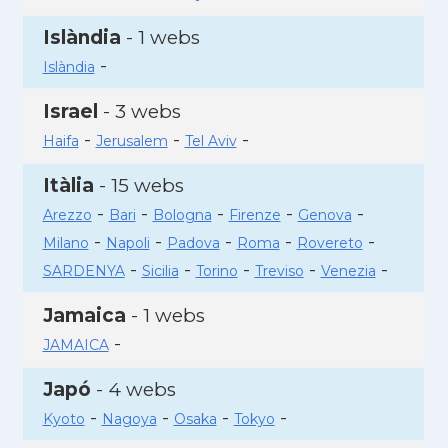
Islàndia
- 1 webs
-
Islàndia
Israel
- 3 webs
-
-
-
Haifa
Jerusalem
Tel Aviv
Itàlia
- 15 webs
-
-
-
-
-
Arezzo
Bari
Bologna
Firenze
Genova
-
-
-
-
-
Milano
Napoli
Padova
Roma
Rovereto
-
-
-
-
-
SARDENYA
Sicilia
Torino
Treviso
Venezia
Jamaica
- 1 webs
-
JAMAICA
Japó
- 4 webs
-
-
-
-
Kyoto
Nagoya
Osaka
Tokyo