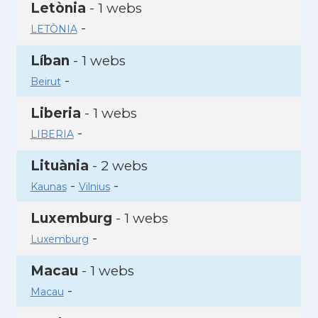
Letònia
- 1 webs
-
LETÒNIA
Líban
- 1 webs
-
Beirut
Liberia
- 1 webs
-
LIBERIA
Lituània
- 2 webs
-
-
Kaunas
Vilnius
Luxemburg
- 1 webs
-
Luxemburg
Macau
- 1 webs
-
Macau