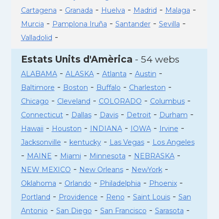
-
-
-
-
-
Cartagena
Granada
Huelva
Madrid
Malaga
-
-
-
-
Murcia
Pamplona Iruña
Santander
Sevilla
-
Valladolid
Estats Units d'Amèrica
- 54 webs
-
-
-
-
ALABAMA
ALASKA
Atlanta
Austin
-
-
-
-
Baltimore
Boston
Buffalo
Charleston
-
-
-
-
Chicago
Cleveland
COLORADO
Columbus
-
-
-
-
-
Connecticut
Dallas
Davis
Detroit
Durham
-
-
-
-
-
Hawaii
Houston
INDIANA
IOWA
Irvine
-
-
-
Jacksonville
kentucky
Las Vegas
Los Angeles
-
-
-
-
-
MAINE
Miami
Minnesota
NEBRASKA
-
-
-
NEW MEXICO
New Orleans
NewYork
-
-
-
-
Oklahoma
Orlando
Philadelphia
Phoenix
-
-
-
-
Portland
Providence
Reno
Saint Louis
San
-
-
-
-
Antonio
San Diego
San Francisco
Sarasota