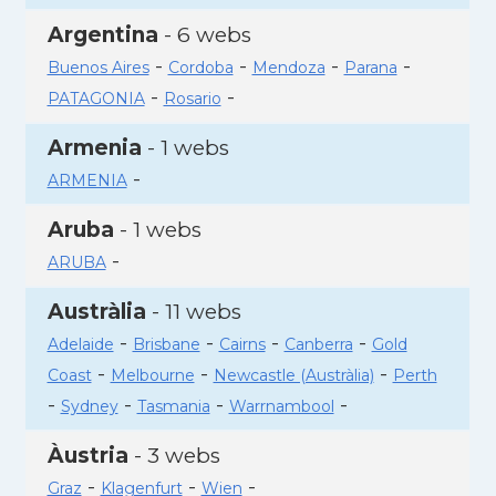
Argentina
- 6 webs
-
-
-
-
Buenos Aires
Cordoba
Mendoza
Parana
-
-
PATAGONIA
Rosario
Armenia
- 1 webs
-
ARMENIA
Aruba
- 1 webs
-
ARUBA
Austràlia
- 11 webs
-
-
-
-
Adelaide
Brisbane
Cairns
Canberra
Gold
-
-
-
Coast
Melbourne
Newcastle (Austràlia)
Perth
-
-
-
-
Sydney
Tasmania
Warrnambool
Àustria
- 3 webs
-
-
-
Graz
Klagenfurt
Wien