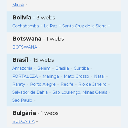
-
Minsk
Bolívia
- 3 webs
-
-
-
Cochabamba
La Paz
Santa Cruz de la Sierra
Botswana
- 1 webs
-
BOTSWANA
Brasil
- 15 webs
-
-
-
-
Amazonia
Belém
Brasilia
Curitiba
-
-
-
-
FORTALEZA
Maringá
Mato Grosso
Natal
-
-
-
-
Paraty
Porto Alegre
Recife
Rio de Janeiro
-
-
Salvador de Bahia
São Lourenço, Minas Gerais
-
Sao Paulo
Bulgària
- 1 webs
-
BULGARIA