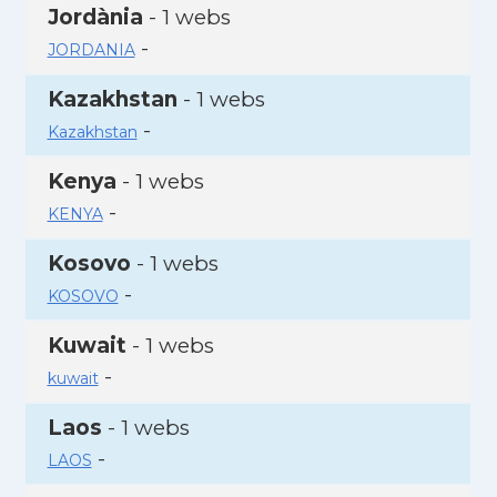
Jordània
- 1 webs
-
JORDANIA
Kazakhstan
- 1 webs
-
Kazakhstan
Kenya
- 1 webs
-
KENYA
Kosovo
- 1 webs
-
KOSOVO
Kuwait
- 1 webs
-
kuwait
Laos
- 1 webs
-
LAOS