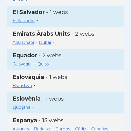
El Salvador
- 1 webs
-
El Salvador
Emirats Àrabs Units
- 2 webs
-
-
Abu Dhabi
Dubai
Equador
- 2 webs
-
-
Guayaquil
Quito
Eslovàquia
- 1 webs
-
Bratislava
Eslovènia
- 1 webs
-
Ljubljana
Espanya
- 15 webs
-
-
-
-
-
Asturies
Badajoz
Burgos
Cádiz
Canarias