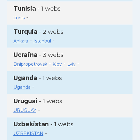
Tunísia
- 1 webs
-
Tunis
Turquia
- 2 webs
-
-
Ankara
Istanbul
Ucraïna
- 3 webs
-
-
-
Dnipropetrovsk
Kiev
Lviv
Uganda
- 1 webs
-
Uganda
Uruguai
- 1 webs
-
URUGUAY
Uzbekistan
- 1 webs
-
UZBEKISTAN