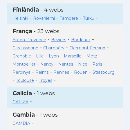
Finlàndia
- 4 webs
-
-
-
-
Helsinki
Rovaniemi
Tampere
Turku
França
- 23 webs
-
-
-
Aix-en-Provence
Beziers
Bordeaux
-
-
-
Carcassonne
Chambéry
Clermont-Ferrand
-
-
-
-
-
Grenoble
Lille
Lyon
Marseille
Metz
-
-
-
-
-
Montpellier
Nancy
Nantes
Nice
Paris
-
-
-
-
Perpinya
Reims
Rennes
Rouen
Strasbourg
-
-
-
Toulouse
Troyes
Galícia
- 1 webs
-
GALIZA
Gambia
- 1 webs
-
GAMBIA