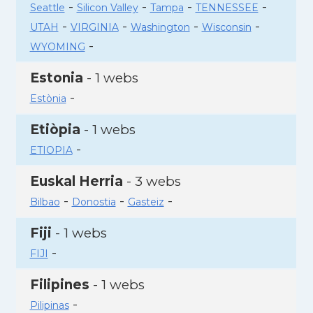
-
-
-
-
Seattle
Silicon Valley
Tampa
TENNESSEE
-
-
-
-
UTAH
VIRGINIA
Washington
Wisconsin
-
WYOMING
Estonia
- 1 webs
-
Estònia
Etiòpia
- 1 webs
-
ETIOPIA
Euskal Herria
- 3 webs
-
-
-
Bilbao
Donostia
Gasteiz
Fiji
- 1 webs
-
FIJI
Filipines
- 1 webs
-
Pilipinas