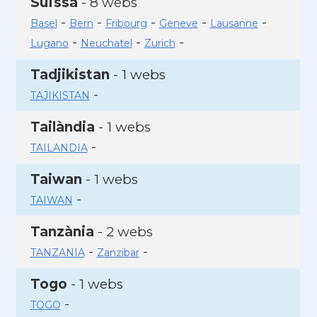
Suïssa
- 8 webs
-
-
-
-
-
Basel
Bern
Fribourg
Geneve
Lausanne
-
-
-
Lugano
Neuchatel
Zurich
Tadjikistan
- 1 webs
-
TAJIKISTAN
Tailàndia
- 1 webs
-
TAILANDIA
Taiwan
- 1 webs
-
TAIWAN
Tanzània
- 2 webs
-
-
TANZANIA
Zanzibar
Togo
- 1 webs
-
TOGO