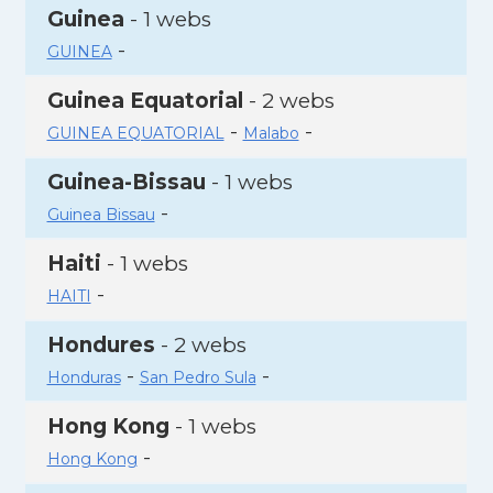
Guinea
- 1 webs
-
GUINEA
Guinea Equatorial
- 2 webs
-
-
GUINEA EQUATORIAL
Malabo
Guinea-Bissau
- 1 webs
-
Guinea Bissau
Haiti
- 1 webs
-
HAITI
Hondures
- 2 webs
-
-
Honduras
San Pedro Sula
Hong Kong
- 1 webs
-
Hong Kong