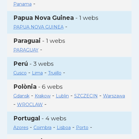
-
Panama
Papua Nova Guinea
- 1 webs
-
PAPUA NOVA GUINEA
Paraguai
- 1 webs
-
PARAGUAY
Perú
- 3 webs
-
-
-
Cusco
Lima
Trujillo
Polònia
- 6 webs
-
-
-
-
Gdansk
Krakow
Lublin
SZCZECIN
Warszawa
-
-
WROCLAW
Portugal
- 4 webs
-
-
-
-
Azores
Coimbra
Lisboa
Porto