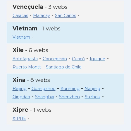
Veneçuela
- 3 webs
-
-
-
Caracas
Maracay
San Carlos
Vietnam
- 1 webs
-
Vietnam
Xile
- 6 webs
-
-
-
-
Antofagasta
Concepción
Curicó
Iquique
-
-
Puerto Montt
Santiago de Chile
Xina
- 8 webs
-
-
-
-
Beijing
Guangzhou
Kunming
Nanjing
-
-
-
-
Qingdao
Shanghai
Shenzhen
Suzhou
Xipre
- 1 webs
-
XIPRE