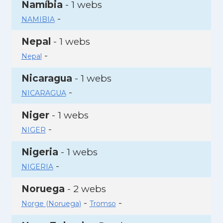
Namíbia
- 1 webs
-
NAMIBIA
Nepal
- 1 webs
-
Nepal
Nicaragua
- 1 webs
-
NICARAGUA
Niger
- 1 webs
-
NIGER
Nigeria
- 1 webs
-
NIGERIA
Noruega
- 2 webs
-
-
Norge (Noruega)
Tromso