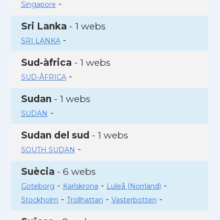
-
Singapore
Sri Lanka
- 1 webs
-
SRI LANKA
Sud-àfrica
- 1 webs
-
SUD-ÂFRICA
Sudan
- 1 webs
-
SUDAN
Sudan del sud
- 1 webs
-
SOUTH SUDAN
Suècia
- 6 webs
-
-
-
Goteborg
Karlskrona
Luleå (Norrland)
-
-
-
Stockholm
Trollhattan
Vasterbotten