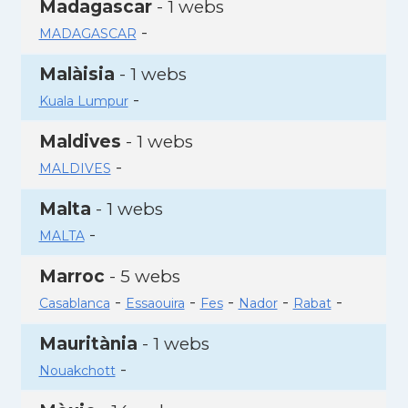
Madagascar
- 1 webs
-
MADAGASCAR
Malàisia
- 1 webs
-
Kuala Lumpur
Maldives
- 1 webs
-
MALDIVES
Malta
- 1 webs
-
MALTA
Marroc
- 5 webs
-
-
-
-
-
Casablanca
Essaouira
Fes
Nador
Rabat
Mauritània
- 1 webs
-
Nouakchott