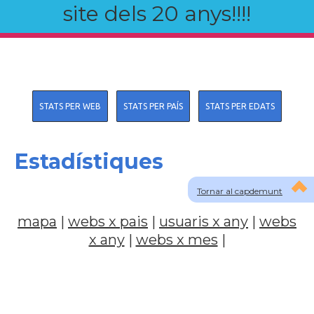
site dels 20 anys!!!!
STATS PER WEB
STATS PER PAÍS
STATS PER EDATS
Estadístiques
Tornar al capdemunt
mapa
|
webs x pais
|
usuaris x any
|
webs
x any
|
webs x mes
|