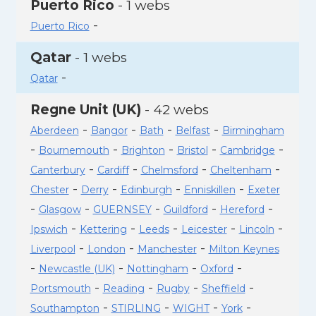
Puerto Rico
- 1 webs
-
Puerto Rico
Qatar
- 1 webs
-
Qatar
Regne Unit (UK)
- 42 webs
-
-
-
-
Aberdeen
Bangor
Bath
Belfast
Birmingham
-
-
-
-
-
Bournemouth
Brighton
Bristol
Cambridge
-
-
-
-
Canterbury
Cardiff
Chelmsford
Cheltenham
-
-
-
-
Chester
Derry
Edinburgh
Enniskillen
Exeter
-
-
-
-
-
Glasgow
GUERNSEY
Guildford
Hereford
-
-
-
-
-
Ipswich
Kettering
Leeds
Leicester
Lincoln
-
-
-
Liverpool
London
Manchester
Milton Keynes
-
-
-
-
Newcastle (UK)
Nottingham
Oxford
-
-
-
-
Portsmouth
Reading
Rugby
Sheffield
-
-
-
-
Southampton
STIRLING
WIGHT
York