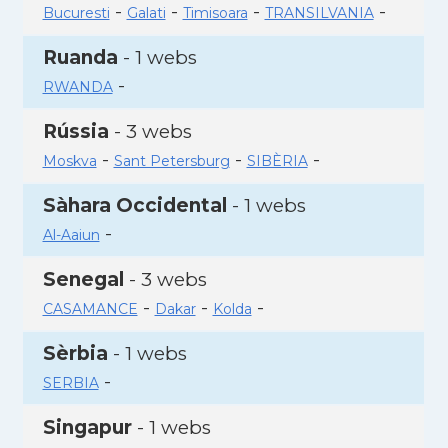
-
-
-
-
Bucuresti
Galati
Timisoara
TRANSILVANIA
Ruanda
- 1 webs
-
RWANDA
Rússia
- 3 webs
-
-
-
Moskva
Sant Petersburg
SIBÈRIA
Sàhara Occidental
- 1 webs
-
Al-Aaiun
Senegal
- 3 webs
-
-
-
CASAMANCE
Dakar
Kolda
Sèrbia
- 1 webs
-
SERBIA
Singapur
- 1 webs