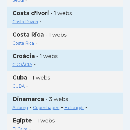
Seoul
Costa d'Ivori
- 1 webs
-
Costa D ivori
Costa Rica
- 1 webs
-
Costa Rica
Croàcia
- 1 webs
-
CROÀCIA
Cuba
- 1 webs
-
CUBA
Dinamarca
- 3 webs
-
-
-
Aalborg
Copenhagen
Helsingør
Egipte
- 1 webs
-
El Caire