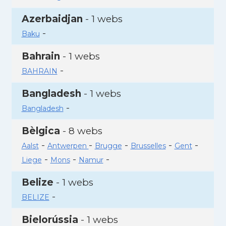
Azerbaidjan
- 1 webs
-
Baku
Bahrain
- 1 webs
-
BAHRAIN
Bangladesh
- 1 webs
-
Bangladesh
Bèlgica
- 8 webs
-
-
-
-
-
Aalst
Antwerpen
Brugge
Brusselles
Gent
-
-
-
Liege
Mons
Namur
Belize
- 1 webs
-
BELIZE
Bielorússia
- 1 webs