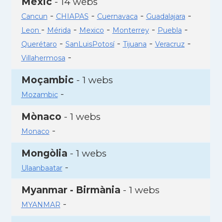
Mèxic
- 14 webs
-
-
-
-
Cancun
CHIAPAS
Cuernavaca
Guadalajara
-
-
-
-
-
Leon
Mérida
Mexico
Monterrey
Puebla
-
-
-
-
Querétaro
SanLuisPotosí
Tijuana
Veracruz
-
Villahermosa
Moçambic
- 1 webs
-
Mozambic
Mònaco
- 1 webs
-
Monaco
Mongòlia
- 1 webs
-
Ulaanbaatar
Myanmar - Birmània
- 1 webs
-
MYANMAR