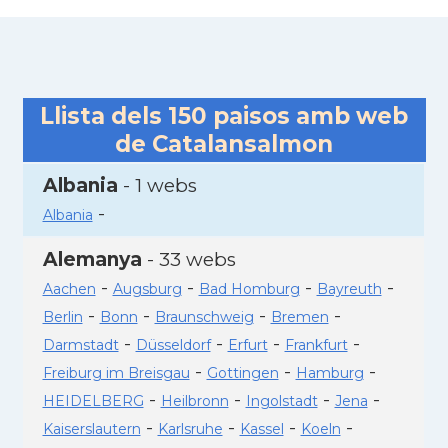
Llista dels
150
paisos amb web
de Catalansalmon
Albania
- 1 webs
-
Albania
Alemanya
- 33 webs
-
-
-
-
Aachen
Augsburg
Bad Homburg
Bayreuth
-
-
-
-
Berlin
Bonn
Braunschweig
Bremen
-
-
-
-
Darmstadt
Düsseldorf
Erfurt
Frankfurt
-
-
-
Freiburg im Breisgau
Gottingen
Hamburg
-
-
-
-
HEIDELBERG
Heilbronn
Ingolstadt
Jena
-
-
-
-
Kaiserslautern
Karlsruhe
Kassel
Koeln