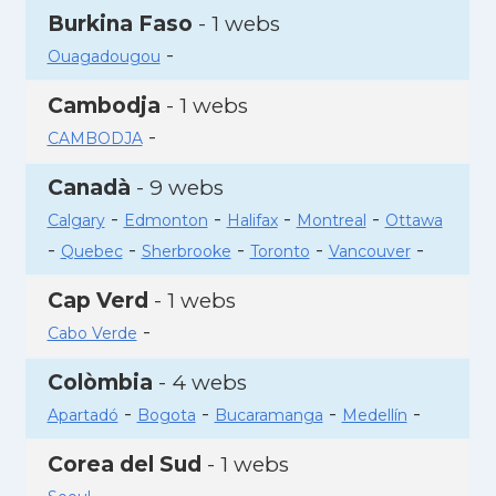
Burkina Faso
- 1 webs
-
Ouagadougou
Cambodja
- 1 webs
-
CAMBODJA
Canadà
- 9 webs
-
-
-
-
Calgary
Edmonton
Halifax
Montreal
Ottawa
-
-
-
-
-
Quebec
Sherbrooke
Toronto
Vancouver
Cap Verd
- 1 webs
-
Cabo Verde
Colòmbia
- 4 webs
-
-
-
-
Apartadó
Bogota
Bucaramanga
Medellín
Corea del Sud
- 1 webs
-