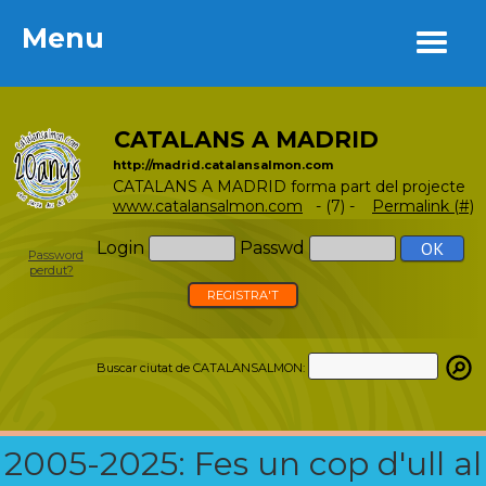
Menu
Menu
CATALANS A MADRID
http://madrid.catalansalmon.com
CATALANS A MADRID forma part del projecte
www.catalansalmon.com
- (7) -
Permalink (#)
Login
Passwd
Password
perdut?
REGISTRA'T
Buscar ciutat de CATALANSALMON:
2005-2025: Fes un cop d'ull al