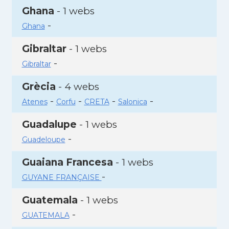
Ghana
- 1 webs
-
Ghana
Gibraltar
- 1 webs
-
Gibraltar
Grècia
- 4 webs
-
-
-
-
Atenes
Corfu
CRETA
Salonica
Guadalupe
- 1 webs
-
Guadeloupe
Guaiana Francesa
- 1 webs
-
GUYANE FRANÇAISE
Guatemala
- 1 webs
-
GUATEMALA