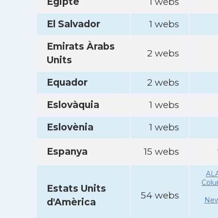
Egipte
1 webs
El Salvador
1 webs
Emirats Àrabs
2 webs
Units
Equador
2 webs
Eslovàquia
1 webs
Eslovènia
1 webs
Espanya
15 webs
AL
Col
Estats Units
54 webs
New
d'Amèrica