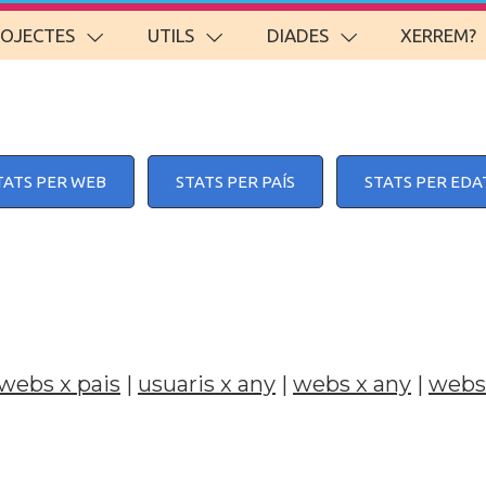
ROJECTES
UTILS
DIADES
XERREM?
TATS PER WEB
STATS PER PAÍS
STATS PER EDA
webs x pais
|
usuaris x any
|
webs x any
|
webs