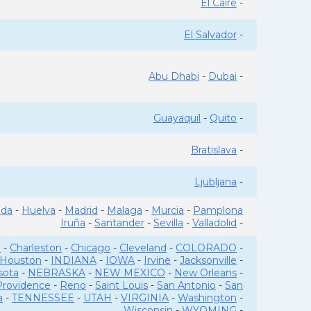
El Caire
-
El Salvador
-
Abu Dhabi
-
Dubai
-
Guayaquil
-
Quito
-
Bratislava
-
Ljubljana
-
ada
-
Huelva
-
Madrid
-
Malaga
-
Murcia
-
Pamplona
Iruña
-
Santander
-
Sevilla
-
Valladolid
-
o
-
Charleston
-
Chicago
-
Cleveland
-
COLORADO
-
Houston
-
INDIANA
-
IOWA
-
Irvine
-
Jacksonville
-
sota
-
NEBRASKA
-
NEW MEXICO
-
New Orleans
-
Providence
-
Reno
-
Saint Louis
-
San Antonio
-
San
a
-
TENNESSEE
-
UTAH
-
VIRGINIA
-
Washington
-
Wisconsin
-
WYOMING
-