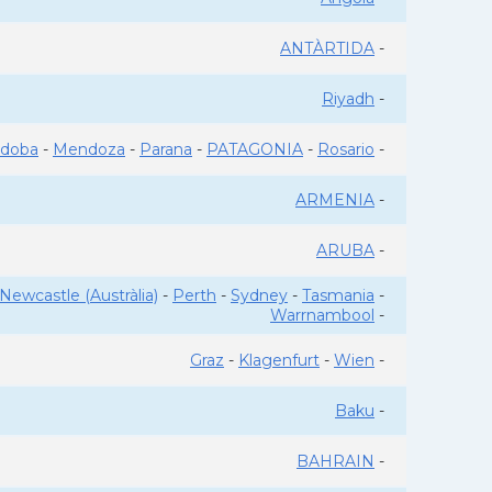
ANTÀRTIDA
-
Riyadh
-
rdoba
-
Mendoza
-
Parana
-
PATAGONIA
-
Rosario
-
ARMENIA
-
ARUBA
-
Newcastle (Austràlia)
-
Perth
-
Sydney
-
Tasmania
-
Warrnambool
-
Graz
-
Klagenfurt
-
Wien
-
Baku
-
BAHRAIN
-