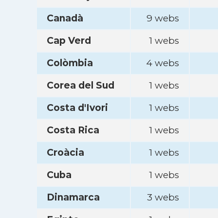
Canadà
9 webs
Cap Verd
1 webs
Colòmbia
4 webs
Corea del Sud
1 webs
Costa d'Ivori
1 webs
Costa Rica
1 webs
Croàcia
1 webs
Cuba
1 webs
Dinamarca
3 webs