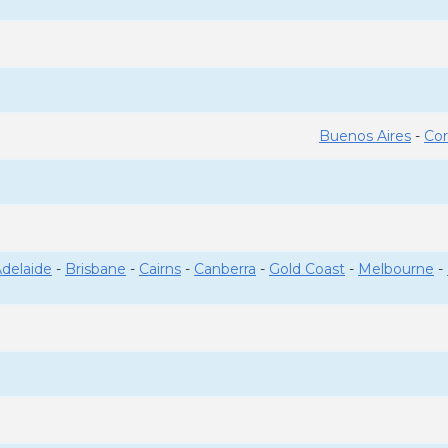
Buenos Aires
-
Co
delaide
-
Brisbane
-
Cairns
-
Canberra
-
Gold Coast
-
Melbourne
-