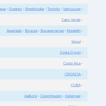
awa
-
Quebec
-
Sherbrooke
-
Toronto
-
Vancouver
-
Cabo Verde
-
Apartadó
-
Bogota
-
Bucaramanga
-
Medellín
-
Seoul
-
Costa D ivori
-
Costa Rica
-
CROÀCIA
-
CUBA
-
Aalborg
-
Copenhagen
-
Helsingør
-