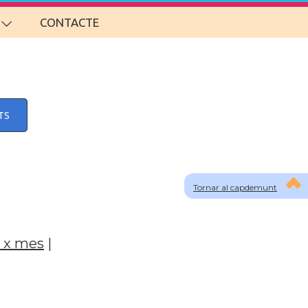
CONTACTE
TS
Tornar al capdemunt
 x mes
|