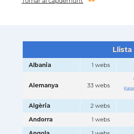
Tornar al capdemunt
Llista
Albania
1 webs
Alemanya
33 webs
Kais
Algèria
2 webs
Andorra
1 webs
Angola
1 webs