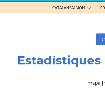
CATALANSALMON
P
S
Estadístiques
mapa
|