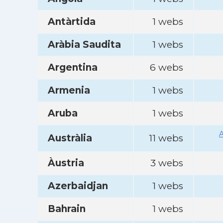
Antàrtida
1 webs
Aràbia Saudita
1 webs
Argentina
6 webs
Armenia
1 webs
Aruba
1 webs
A
Austràlia
11 webs
Àustria
3 webs
Azerbaidjan
1 webs
Bahrain
1 webs