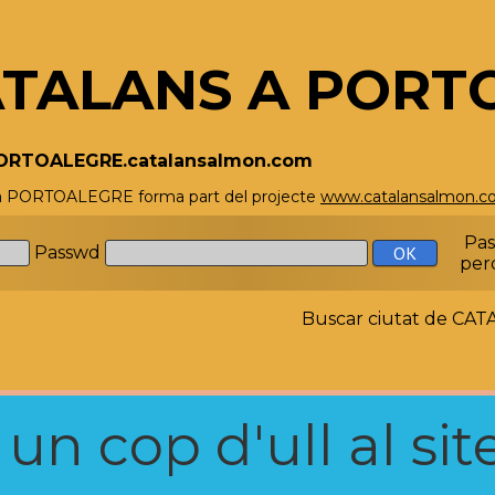
TALANS A PORT
PORTOALEGRE.catalansalmon.com
 a PORTOALEGRE forma part del projecte
www.catalansalmon.
Pa
Passwd
per
Buscar ciutat de C
n cop d'ull al site