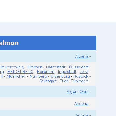
salmon
Albania
-
Braunschweig
-
Bremen
-
Darmstadt
-
Düsseldorf
-
rg
-
HEIDELBERG
-
Heilbronn
-
Ingolstadt
-
Jena
-
im
-
Muenchen
-
Nürnberg
-
Oldenburg
-
Rostock
-
Stuttgart
-
Trier
-
Tübingen
-
Alger
-
Oran
-
Andorra
-
Angola
-