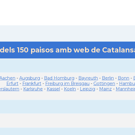
 dels
150
paisos amb web de Catalan
Aachen
-
Augsburg
-
Bad Homburg
-
Bayreuth
-
Berlin
-
Bonn
-
Erfurt
-
Frankfurt
-
Freiburg im Breisgau
-
Gottingen
-
Hambu
erslautern
-
Karlsruhe
-
Kassel
-
Koeln
-
Leipzig
-
Mainz
-
Mannhe