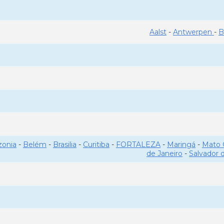
Aalst
-
Antwerpen
-
B
onia
-
Belém
-
Brasilia
-
Curitiba
-
FORTALEZA
-
Maringá
-
Mato 
de Janeiro
-
Salvador 