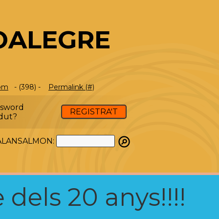
OALEGRE
com
- (398) -
Permalink (#)
ssword
REGISTRA'T
dut?
ATALANSALMON:
 dels 20 anys!!!!