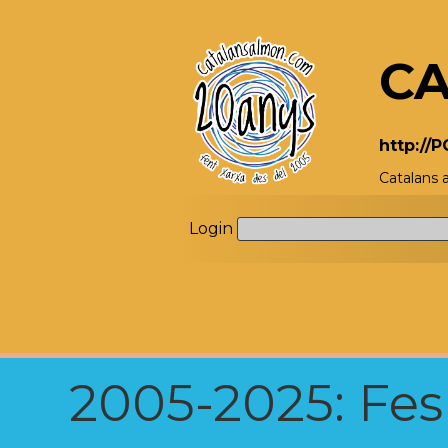
CA
http://
Catalans
Login
2005-2025: Fes u