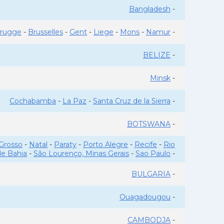
Bangladesh
-
rugge
-
Brusselles
-
Gent
-
Liege
-
Mons
-
Namur
-
BELIZE
-
Minsk
-
Cochabamba
-
La Paz
-
Santa Cruz de la Sierra
-
BOTSWANA
-
Grosso
-
Natal
-
Paraty
-
Porto Alegre
-
Recife
-
Rio
de Bahia
-
São Lourenço, Minas Gerais
-
Sao Paulo
-
BULGARIA
-
Ouagadougou
-
CAMBODJA
-