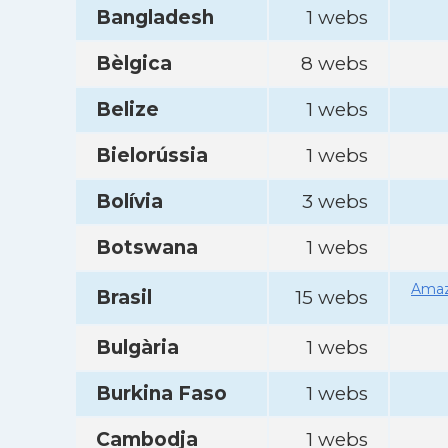
Bangladesh
1 webs
Bèlgica
8 webs
Belize
1 webs
Bielorússia
1 webs
Bolívia
3 webs
Botswana
1 webs
Amaz
Brasil
15 webs
Bulgària
1 webs
Burkina Faso
1 webs
Cambodja
1 webs