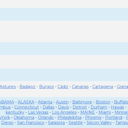
Asturies
-
Badajoz
-
Burgos
-
Cádiz
-
Canarias
-
Cartagena
-
Gran
ABAMA
-
ALASKA
-
Atlanta
-
Austin
-
Baltimore
-
Boston
-
Buffal
umbus
-
Connecticut
-
Dallas
-
Davis
-
Detroit
-
Durham
-
Hawaii
-
kentucky
-
Las Vegas
-
Los Angeles
-
MAINE
-
Miami
-
Minne
York
-
Oklahoma
-
Orlando
-
Philadelphia
-
Phoenix
-
Portland
-
Diego
-
San Francisco
-
Sarasota
-
Seattle
-
Silicon Valley
-
Tamp