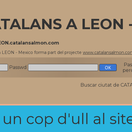
TALANS A LEON 
LEON.catalansalmon.com
a LEON - Mexico forma part del projecte
www.catalansalmon.co
Pa
Passwd
per
Buscar ciutat de C
n cop d'ull al site