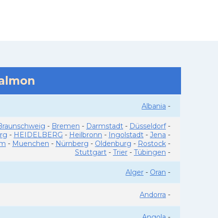
salmon
Albania
-
Braunschweig
-
Bremen
-
Darmstadt
-
Düsseldorf
-
rg
-
HEIDELBERG
-
Heilbronn
-
Ingolstadt
-
Jena
-
im
-
Muenchen
-
Nürnberg
-
Oldenburg
-
Rostock
-
Stuttgart
-
Trier
-
Tübingen
-
Alger
-
Oran
-
Andorra
-
Angola
-