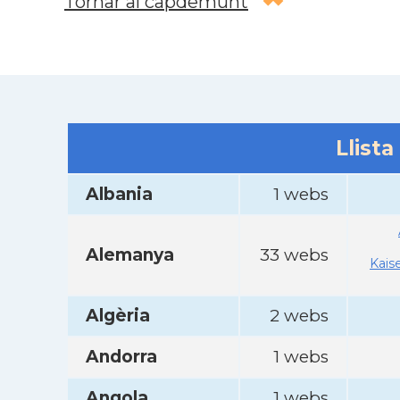
Tornar al capdemunt
Llista
Albania
1 webs
Alemanya
33 webs
Kais
Algèria
2 webs
Andorra
1 webs
Angola
1 webs