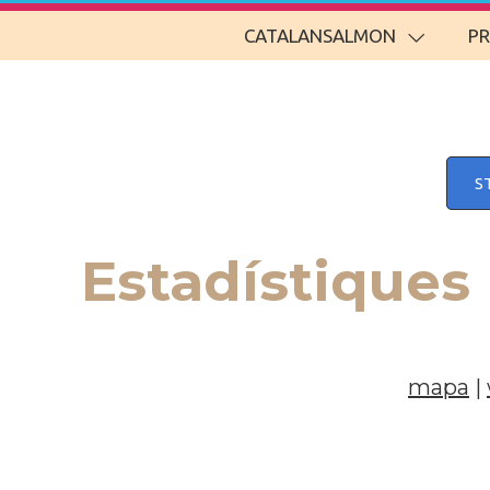
CATALANSALMON
P
S
Estadístiques
mapa
|