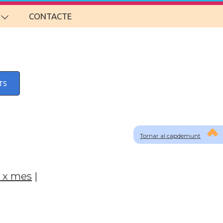
CONTACTE
TS
Tornar al capdemunt
 x mes
|