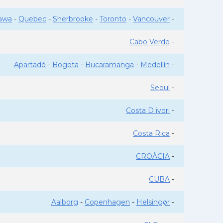
awa
-
Quebec
-
Sherbrooke
-
Toronto
-
Vancouver
-
Cabo Verde
-
Apartadó
-
Bogota
-
Bucaramanga
-
Medellín
-
Seoul
-
Costa D ivori
-
Costa Rica
-
CROÀCIA
-
CUBA
-
Aalborg
-
Copenhagen
-
Helsingør
-