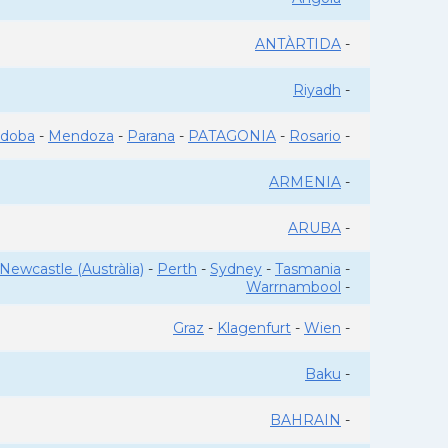
ANTÀRTIDA
-
Riyadh
-
rdoba
-
Mendoza
-
Parana
-
PATAGONIA
-
Rosario
-
ARMENIA
-
ARUBA
-
Newcastle (Austràlia)
-
Perth
-
Sydney
-
Tasmania
-
Warrnambool
-
Graz
-
Klagenfurt
-
Wien
-
Baku
-
BAHRAIN
-