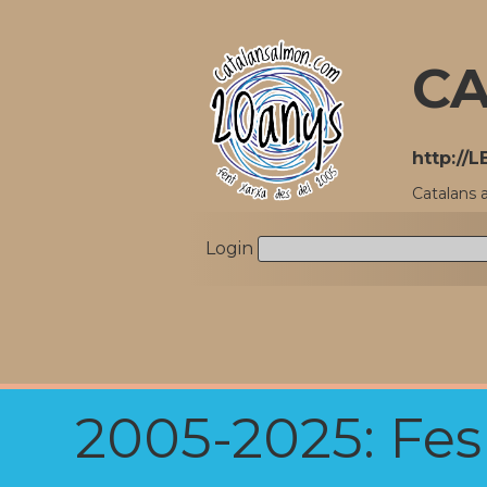
CA
http://
Catalans 
Login
2005-2025: Fes u