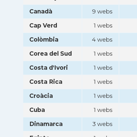
Canadà
9 webs
Cap Verd
1 webs
Colòmbia
4 webs
Corea del Sud
1 webs
Costa d'Ivori
1 webs
Costa Rica
1 webs
Croàcia
1 webs
Cuba
1 webs
Dinamarca
3 webs