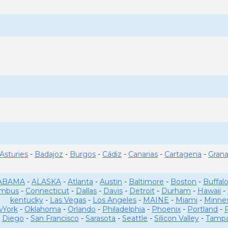
Asturies
-
Badajoz
-
Burgos
-
Cádiz
-
Canarias
-
Cartagena
-
Gran
ABAMA
-
ALASKA
-
Atlanta
-
Austin
-
Baltimore
-
Boston
-
Buffal
umbus
-
Connecticut
-
Dallas
-
Davis
-
Detroit
-
Durham
-
Hawaii
-
kentucky
-
Las Vegas
-
Los Angeles
-
MAINE
-
Miami
-
Minne
York
-
Oklahoma
-
Orlando
-
Philadelphia
-
Phoenix
-
Portland
-
Diego
-
San Francisco
-
Sarasota
-
Seattle
-
Silicon Valley
-
Tamp