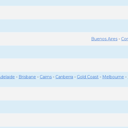
Buenos Aires
-
Co
delaide
-
Brisbane
-
Cairns
-
Canberra
-
Gold Coast
-
Melbourne
-