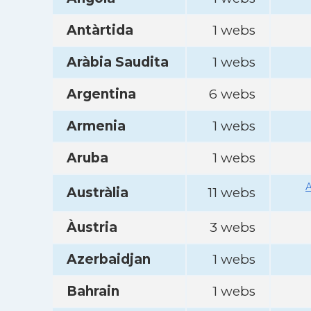
Antàrtida
1 webs
Aràbia Saudita
1 webs
Argentina
6 webs
Armenia
1 webs
Aruba
1 webs
A
Austràlia
11 webs
Àustria
3 webs
Azerbaidjan
1 webs
Bahrain
1 webs