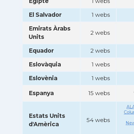
Egipte
1 webs
El Salvador
1 webs
Emirats Àrabs
2 webs
Units
Equador
2 webs
Eslovàquia
1 webs
Eslovènia
1 webs
Espanya
15 webs
AL
Col
Estats Units
54 webs
New
d'Amèrica