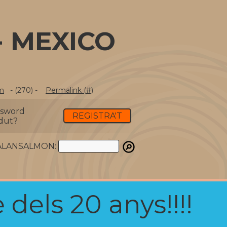
- MEXICO
m
- (270) -
Permalink (#)
ssword
REGISTRA'T
dut?
ATALANSALMON:
 dels 20 anys!!!!