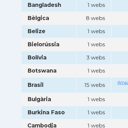
Bangladesh
1 webs
Bèlgica
8 webs
Belize
1 webs
Bielorússia
1 webs
Bolívia
3 webs
Botswana
1 webs
Amaz
Brasil
15 webs
Bulgària
1 webs
Burkina Faso
1 webs
Cambodja
1 webs