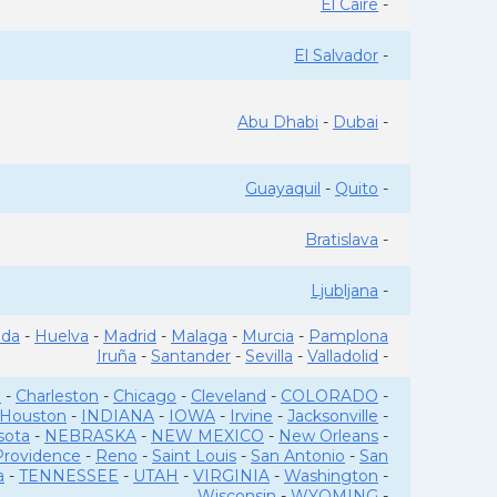
El Caire
-
El Salvador
-
Abu Dhabi
-
Dubai
-
Guayaquil
-
Quito
-
Bratislava
-
Ljubljana
-
ada
-
Huelva
-
Madrid
-
Malaga
-
Murcia
-
Pamplona
Iruña
-
Santander
-
Sevilla
-
Valladolid
-
o
-
Charleston
-
Chicago
-
Cleveland
-
COLORADO
-
Houston
-
INDIANA
-
IOWA
-
Irvine
-
Jacksonville
-
sota
-
NEBRASKA
-
NEW MEXICO
-
New Orleans
-
Providence
-
Reno
-
Saint Louis
-
San Antonio
-
San
a
-
TENNESSEE
-
UTAH
-
VIRGINIA
-
Washington
-
Wisconsin
-
WYOMING
-