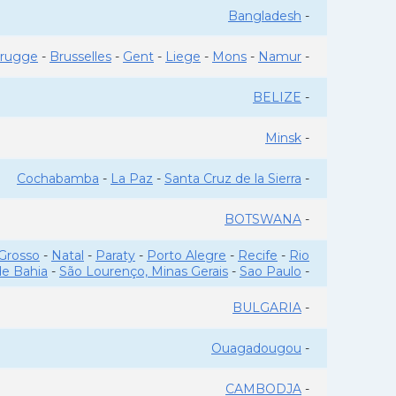
Bangladesh
-
rugge
-
Brusselles
-
Gent
-
Liege
-
Mons
-
Namur
-
BELIZE
-
Minsk
-
Cochabamba
-
La Paz
-
Santa Cruz de la Sierra
-
BOTSWANA
-
Grosso
-
Natal
-
Paraty
-
Porto Alegre
-
Recife
-
Rio
de Bahia
-
São Lourenço, Minas Gerais
-
Sao Paulo
-
BULGARIA
-
Ouagadougou
-
CAMBODJA
-