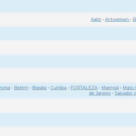
Aalst
-
Antwerpen
-
B
onia
-
Belém
-
Brasilia
-
Curitiba
-
FORTALEZA
-
Maringá
-
Mato 
de Janeiro
-
Salvador 