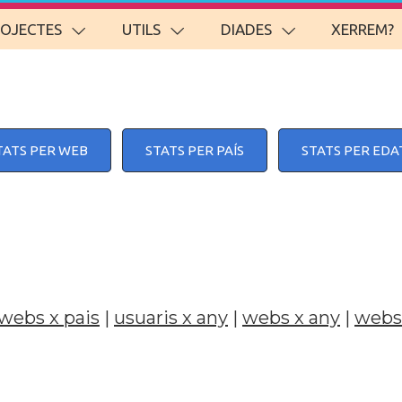
ROJECTES
UTILS
DIADES
XERREM?
TATS PER WEB
STATS PER PAÍS
STATS PER EDA
webs x pais
|
usuaris x any
|
webs x any
|
webs