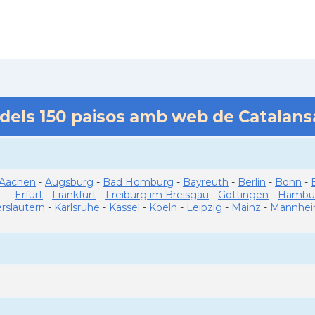
 dels
150
paisos amb web de Catalan
Aachen
-
Augsburg
-
Bad Homburg
-
Bayreuth
-
Berlin
-
Bonn
-
Erfurt
-
Frankfurt
-
Freiburg im Breisgau
-
Gottingen
-
Hambu
erslautern
-
Karlsruhe
-
Kassel
-
Koeln
-
Leipzig
-
Mainz
-
Mannhe