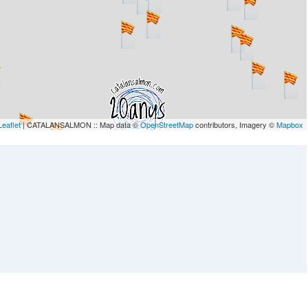
Leaflet
| CATALANSALMON :: Map data ©
OpenStreetMap
contributors, Imagery ©
Mapbox