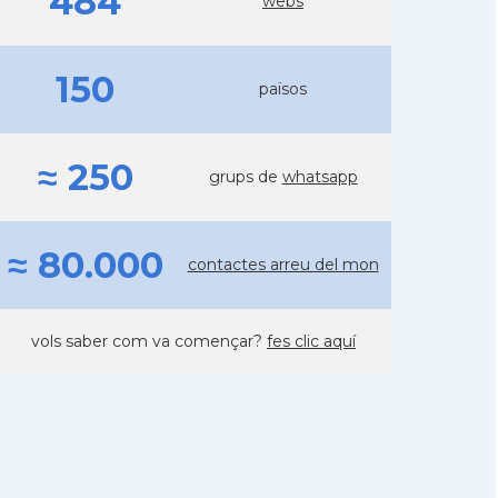
484
webs
150
països
≈ 250
grups de
whatsapp
≈ 80.000
contactes arreu del mon
vols saber com va començar?
fes clic aquí