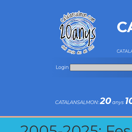
C
CATALA
Login
20
1
CATALANSALMON:
anys
2005-2025: Fes u