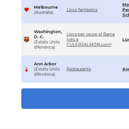
Mo
Melbourne
Llocs fantàstics
Pe
(Austràlia)
Sc
Washington,
Llocs per veure el Barça
D. C.
(ves a
Lu
(Estats Units
CULERSALMON.com)
d'Amèrica)
Ann Arbor
(Estats Units
Restaurants
Av
d'Amèrica)