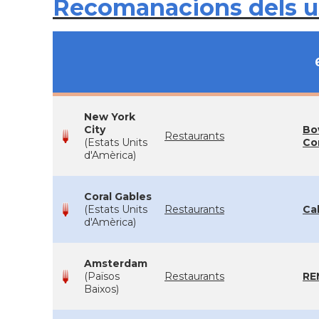
Recomanacions dels 
New York
City
Bo
Restaurants
(Estats Units
Co
d'Amèrica)
Coral Gables
(Estats Units
Restaurants
Cal
d'Amèrica)
Amsterdam
(Països
Restaurants
RE
Baixos)