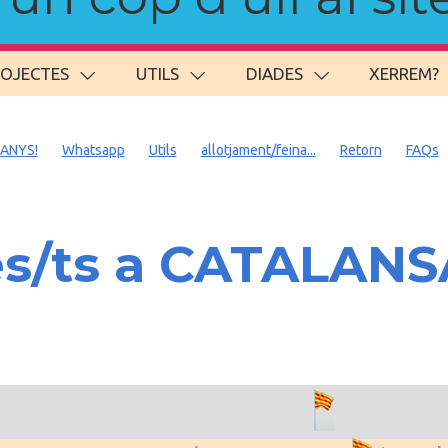
ROJECTES
UTILS
DIADES
XERREM?
 ANYS!
Whatsapp
Utils
allotjament/feina...
Retorn
FAQs
es/ts a CATALAN