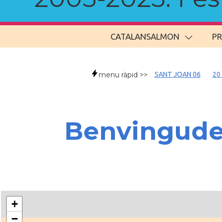
CATALANSALMON
P
menu ràpid >>
SANT JOAN 06
20
Benvingud
+
−