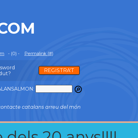
.COM
om
- (0) -
Permalink (#)
ssword
REGISTRA'T
dut?
ATALANSALMON:
ontacte catalans arreu del món
 dels 20 anys!!!!