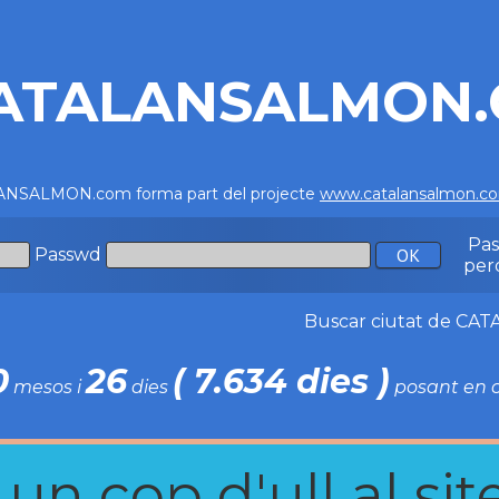
ATALANSALMON
NSALMON.com forma part del projecte
www.catalansalmon.c
Pa
Passwd
per
Buscar ciutat de C
0
26
( 7.634 dies )
mesos i
dies
posant en c
n cop d'ull al site