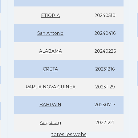
ETIOPIA
20240510
San Antonio
20240416
ALABAMA
20240226
CRETA
20231216
PAPUA NOVA GUINEA
20231129
BAHRAIN
20230717
Augsburg
20221221
totes les webs