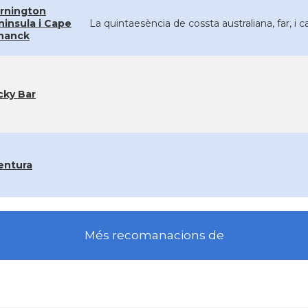
rnington
ninsula i Cape
La quintaesència de cossta australiana, far, i c
hanck
cky Bar
entura
Més recomanacions de