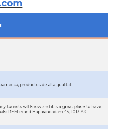
.com
s
oamericà, productes de alta qualitat
y tourists will know and it is a great place to have
nals: REM eiland Haparandadam 45, 1013 AK