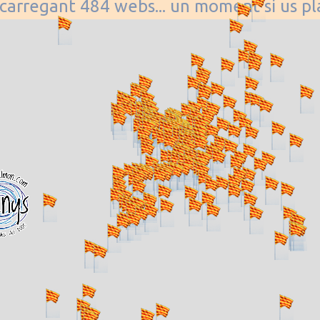
. carregant 484 webs... un moment si us p