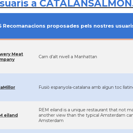
usuaris a CATALANSALMON
6 Recomanacions proposades pels nostres usuari
wery Meat
Carn d’alt nivell a Manhattan
mpany
aMillor
Fusiò espanyola-catalana amb algun toc llatin
REM eiland is a unique restaurant that not man
M eiland
another view than the typical Amsterdam ca
Amsterdam