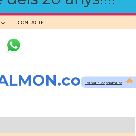
CONTACTE
SALMON.com
Tornar al capdamunt