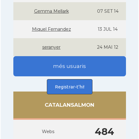
Gemma Mellark
07 SET 14
Miquel Fernandez
13 JUL 14
seranyer
24 MAI 12
més usuaris
Registrar-t'hi!
CATALANSALMON
484
Webs