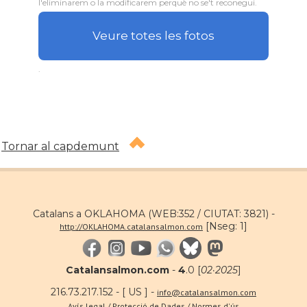
l'eliminarem o la modificarem perquè no se't reconegui.
Veure totes les fotos
.
Tornar al capdemunt
Catalans a OKLAHOMA (WEB:352 / CIUTAT: 3821) -
[Nseg: 1]
http://OKLAHOMA.catalansalmon.com
Catalansalmon.com
-
4
.0 [
02·2025
]
216.73.217.152 - [ US ] -
info@catalansalmon.com
Avís legal / Protecció de Dades / Normes d'ús