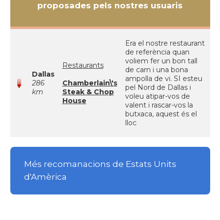
proposades pels nostres usuaris
Era el nostre restaurant
de referència quan
voliem fer un bon tall
Restaurants
de carn i una bona
Dallas
ampolla de vi. SI esteu
286
Chamberlain\'s
pel Nord de Dallas i
km
Steak & Chop
voleu atipar-vos de
House
valent i rascar-vos la
butxaca, aquest és el
lloc
Més recomanacions de Estats Units
d'Amèrica