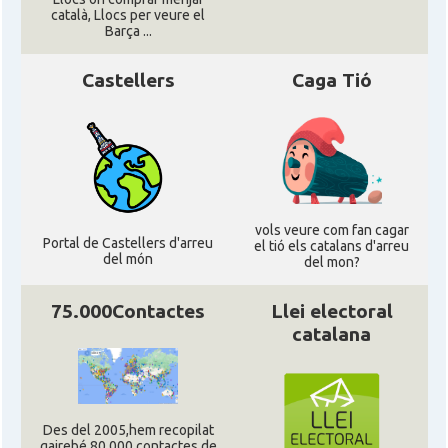
català, Llocs per veure el
Casal
Casal Català del Nord de Califòrnia
Barça ...
Castellers
Caga Tió
Casal dels Països Catalans a
Casal
Califòrnia
Casal
Catalan Institute of America
Casal
Fundació Paulí Bellet
vols veure com fan cagar
Portal de Castellers d'arreu
el tió els catalans d'arreu
del món
del mon?
North American Catalan Society
Casal
(NACS)
75.000Contactes
Llei electoral
catalana
Acció
ACCIÓ a Austin
Acció
Acció a New York
Des del 2005,hem recopilat
gairebé 80.000 contactes de