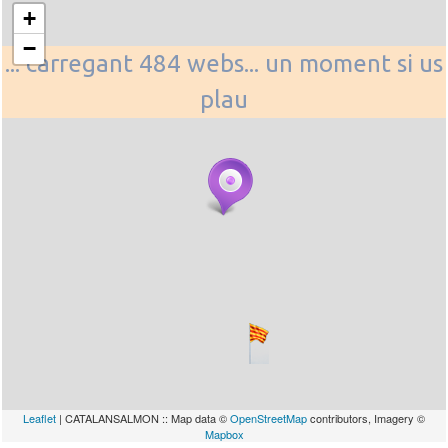
+
−
... carregant 484 webs... un moment si us
plau
Leaflet
| CATALANSALMON :: Map data ©
OpenStreetMap
contributors, Imagery ©
Mapbox