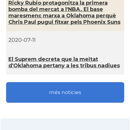
Ricky Rubio protagonitza la primera
bomba del mercat a l'NBA. El base
CAMON
Catalans a ORLANDO
maresmenc marxa a Oklahoma perquè
Chris Paul pugui fitxar pels Phoenix Suns
Catalans a Philadelphia,
CAMON
Pennsylvania, USA
2020-07-11
CAMON
Catalans a PHOENIX
El Suprem decreta que la meitat
d'Oklahoma pertany a les tribus nadiues
CAMON
Catalans a Portland (OR)
CAMON
Catalans a PROVIDENCE
més noticies
CAMON
Catalans a RENO
CAMON
Catalans a SAINT LOUIS