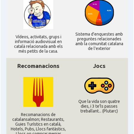
CAMON
Catalans a UTAH
CAMON
Catalans a VIRGINIA
Sistema d'enquestes amb
Ví­deos, activitats, grups i
preguntes relacionades
informació audiovisual en
amb la comunitat catalana
català relacionada amb els
CAMON
Catalans a WASHINGTON DC
de l'exterior
més petits de la casa.
Recomanacions
Jocs
CAMON
Catalans a WISCONSIN
CAMON
Catalans a WYOMING
American Institute for Catalan
Que la vida son quatre
Casal
Studies (AICS)
dies, i 3 te'ls passes
treballant... (Plutarc)
Recomanacions de
catalansalmon; Restaurants,
Casal
Casal Català de Minnesota
Guies Turístics en català,
Hotels, Pubs, Llocs fantàstics,
Llocs on comprar menjar