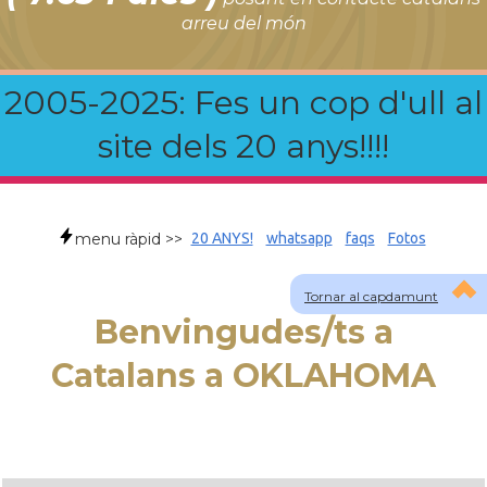
arreu del món
2005-2025: Fes un cop d'ull al
site dels 20 anys!!!!
menu ràpid >>
20 ANYS!
whatsapp
faqs
Fotos
Tornar al capdamunt
Benvingudes/ts a
Catalans a OKLAHOMA