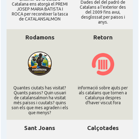
Dades del del padró de
Catalana ens atorgà el PREMI
Catalans a l'exterior des
JOSEP MARIA BATISTA I
del 2009 fins avui,
ROCA per reconéixer la tasca
desglossat per paisos i
de CATALANSALMON
anys.
Rodamons
Retorn
Quantes ciutats has visitat?
informació sobre ajuts per
Quants paisos? Quin usuari
als catalans que tornen a
de catalansalmon ha visitat
Catalunya despres
més països i cuutats? quins
d'haver viscut fora
son els que mes agraden i els
que menys?
Sant Joans
Calçotades