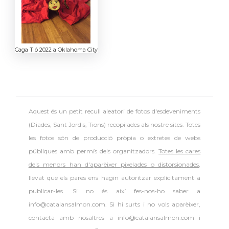
Caga Tió 2022 a Oklahoma City
Aquest és un petit recull aleatori de
fotos d'esdeveniments
(Diades, Sant Jordis, Tions) recopilades als nostre sites. Totes
les fotos són de producció pròpia o extretes de webs
públiques amb permís dels organitzadors.
Totes les cares
dels menors han d'aparèixer pixelades o distorsionades
,
llevat que els pares ens hagin autoritzar explícitament a
publicar-les. Si no és així fes-nos-ho saber a
info@catalansalmon.com. Si hi surts i no vols aparèixer,
contacta amb nosaltres a info@catalansalmon.com i