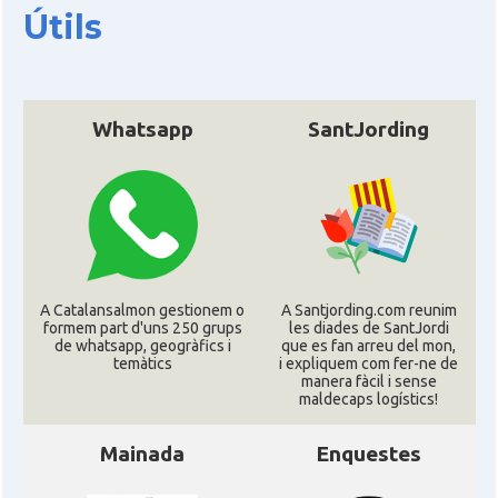
CAMON
Catalans a San Antonio - Texas
Útils
CAMON
Catalans a San Diego
Whatsapp
SantJording
CAMON
Catalans a SAN FRANCISCO
CAMON
Catalans a Sarasota, Florida, USA
CAMON
Catalans a SEATTLE
A Catalansalmon gestionem o
A Santjording.com reunim
formem part d'uns 250 grups
les diades de SantJordi
Catalans a Silicon Valley (San Jose),
CAMON
de whatsapp, geogràfics i
que es fan arreu del mon,
California, USA
temàtics
i expliquem com fer-ne de
manera fàcil i sense
maldecaps logí­stics!
CAMON
Catalans a TAMPA
Mainada
Enquestes
CAMON
Catalans a TENNESSEE