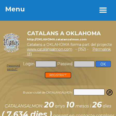
Menu
Menu
CATALANS A OKLAHOMA
http://OKLAHOMA.catalansalmon.com
Catalans a OKLAHOMA forma part del projecte
www.catalansalmon.com
- (352) -
Permalink
(#)
Login
Passwd
Password
perdut?
REGISTRA'T
Buscar ciutat de CATALANSALMON:
20
10
26
CATALANSALMON:
anys
mesos i
dies
( 7.634 dies )
posant en contacte catalans