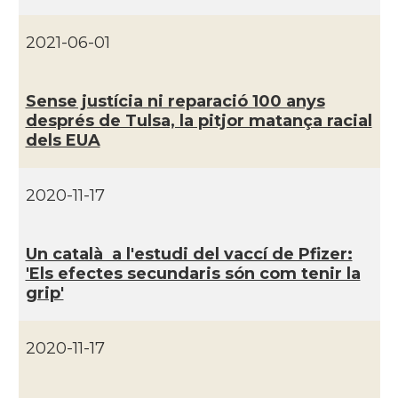
CAMON
Catalans a Maine, USA
2021-06-01
CAMON
Catalans a MIAMI
Sense justí­cia ni reparació 100 anys
després de Tulsa, la pitjor matança racial
CAMON
Catalans a MINNESOTA
dels EUA
CAMON
Catalans a NEBRASKA
2020-11-17
CAMON
Catalans a NEW MEXICO
Un català a l'estudi del vaccí­ de Pfizer:
'Els efectes secundaris són com tenir la
CAMON
Catalans a New Orleans
grip'
CAMON
CATALANS A NEW YORK
2020-11-17
CAMON
Catalans a OKLAHOMA