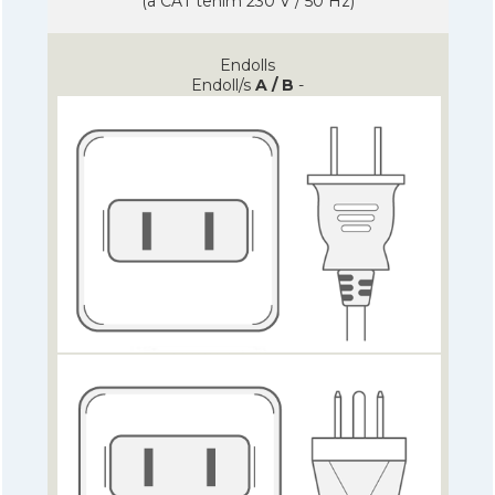
(a CAT tenim 230 V / 50 Hz)
Endolls
Endoll/s
A / B
-