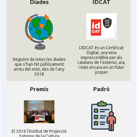
Diades
IDCAT
Consolat
Consolat general a Houston
Consolat
Consolat general a Los Angeles
Consolat
Consolat general a Miami
L'IDCAT és un Certificat
Digital, una eina
Consolat
Consolat general a New York City
imprescindible per als
Registre de totes les diades
catalans de l'exterior, ara,
que s'han fet públicament
i més encara en un futur
arreu del món, des de l'any
proper
Consolat
Consolat general a San Francisco
2018
Premis
Padró
Consolat
Consolat general a Washington
Ambaixada espanyola a Estats Units
Ambaixada
d'Amèrica
* + ambaixades i consolats
El 2016 l'Institut de Projecció
Exterior de la Cultura