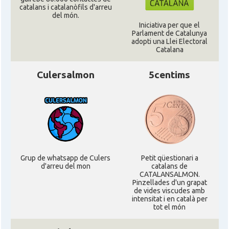
catalans i catalanòfils d'arreu
Acció
ACCIÓ a Silicon Valley
del món.
Iniciativa per que el
Parlament de Catalunya
Acció
Acció a Washington DC
adopti una Llei Electoral
Catalana
Acció
ACCIÓ Miami
Culersalmon
5centims
Delegació del Govern als Estats
Delegació
Units i Canadà (New York)
Delegació del Govern als Estats
Delegació
Units i Canadà (Washington)
Grup de whatsapp de Culers
Petit qüestionari a
d'arreu del mon
catalans de
Consolat
Consolat general a Boston
CATALANSALMON.
Pinzellades d'un grapat
de vides viscudes amb
intensitat i en català per
Consolat
Consolat general a Chicago
tot el món