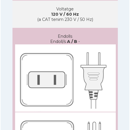
Voltatge
120 V / 60 Hz
(a CAT tenim 230 V / 50 Hz)
Endolls
Endoll/s
A / B
-