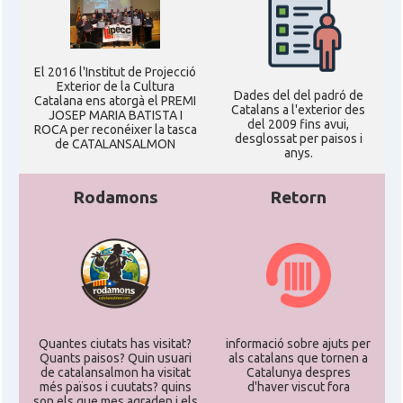
El 2016 l'Institut de Projecció
Exterior de la Cultura
Dades del del padró de
Catalana ens atorgà el PREMI
Catalans a l'exterior des
JOSEP MARIA BATISTA I
del 2009 fins avui,
ROCA per reconéixer la tasca
desglossat per paisos i
de CATALANSALMON
anys.
Rodamons
Retorn
Quantes ciutats has visitat?
informació sobre ajuts per
Quants paisos? Quin usuari
als catalans que tornen a
de catalansalmon ha visitat
Catalunya despres
més països i cuutats? quins
d'haver viscut fora
son els que mes agraden i els