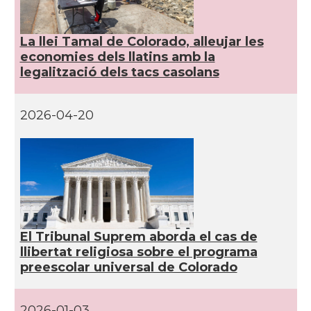
CAMON
Catalans a Hawaii
La llei Tamal de Colorado, alleujar les
CAMON
Catalans a Houston - Texas
economies dels llatins amb la
legalització dels tacs casolans
CAMON
Catalans a INDIANA
2026-04-20
CAMON
Catalans a IOWA
CAMON
Catalans a IRVINE
CAMON
Catalans a Jacksonville
El Tribunal Suprem aborda el cas de
CAMON
Catalans a Kentucky
llibertat religiosa sobre el programa
preescolar universal de Colorado
CAMON
Catalans a Las Vegas
2026-01-03