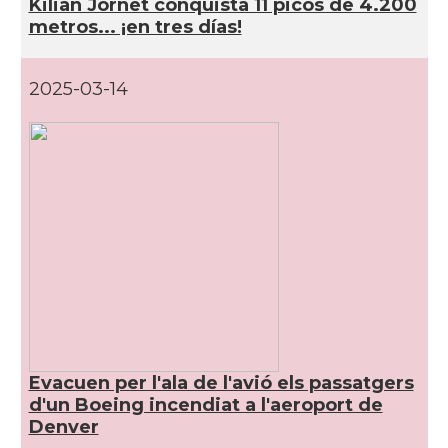
Kilian Jornet conquista 11 picos de 4.200
metros... ¡en tres días!
CAMON
Catalans a OKLAHOMA
2025-03-14
CAMON
Catalans a ORLANDO
Catalans a Philadelphia,
CAMON
Pennsylvania, USA
CAMON
Catalans a PHOENIX
CAMON
Catalans a Portland (OR)
CAMON
Catalans a PROVIDENCE
Evacuen per l'ala de l'avió els passatgers
d'un Boeing incendiat a l'aeroport de
CAMON
Catalans a RENO
Denver