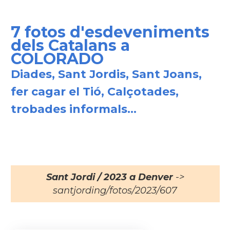
7 fotos d'esdeveniments
dels Catalans a
COLORADO
Diades, Sant Jordis, Sant Joans,
fer cagar el Tió, Calçotades,
trobades informals...
Sant Jordi / 2023 a Denver
->
santjording/fotos/2023/607