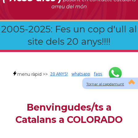
arreu del món
2005-2025: Fes un cop d'ull al
site dels 20 anys!!!!
menu ràpid >>
20 ANYS!
whatsapp
faqs
Tornar al capdamunt
Benvingudes/ts a
Catalans a COLORADO