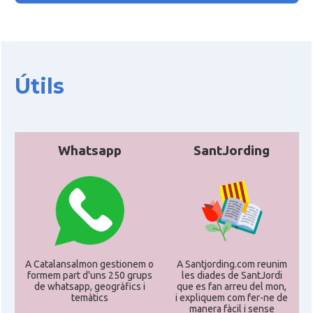
Casal
Casal Català de Minnesota
Casal
Casal Català del Nord de Califòrnia
Útils
Casal dels Països Catalans a
Casal
Califòrnia
Whatsapp
SantJording
Casal
Catalan Institute of America
Casal
Fundació Paulí Bellet
North American Catalan Society
Casal
(NACS)
A Catalansalmon gestionem o
A Santjording.com reunim
formem part d'uns 250 grups
les diades de SantJordi
de whatsapp, geogràfics i
que es fan arreu del mon,
Acció
ACCIÓ a Austin
temàtics
i expliquem com fer-ne de
manera fàcil i sense