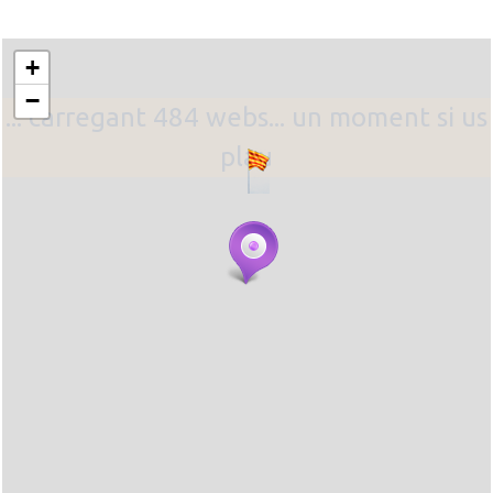
+
−
... carregant 484 webs... un moment si us
plau