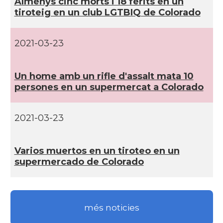
Almenys cinc morts i 18 ferits en un
tiroteig en un club LGTBIQ de Colorado
CAMON
Catalans a TENNESSEE
2021-03-23
CAMON
Catalans a UTAH
Un home amb un rifle d'assalt mata 10
CAMON
Catalans a VIRGINIA
persones en un supermercat a Colorado
CAMON
Catalans a WASHINGTON DC
2021-03-23
CAMON
Catalans a WISCONSIN
Varios muertos en un tiroteo en un
supermercado de Colorado
CAMON
Catalans a WYOMING
American Institute for Catalan
Casal
més noticies
Studies (AICS)