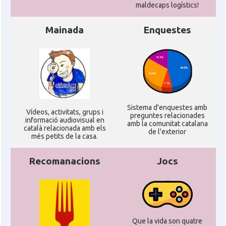
maldecaps logí­stics!
Acció
Acció a New York
Mainada
Enquestes
Acció
ACCIÓ a Silicon Valley
Acció
Acció a Washington DC
Acció
ACCIÓ Miami
Sistema d'enquestes amb
Ví­deos, activitats, grups i
preguntes relacionades
informació audiovisual en
amb la comunitat catalana
català relacionada amb els
Delegació del Govern als Estats
de l'exterior
Delegació
més petits de la casa.
Units i Canadà (New York)
Recomanacions
Jocs
Delegació del Govern als Estats
Delegació
Units i Canadà (Washington)
Consolat
Consolat general a Boston
Que la vida son quatre