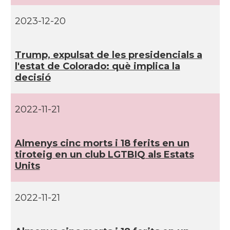
CAMON
Catalans a SAINT LOUIS
2023-12-20
CAMON
Catalans a San Antonio - Texas
Trump, expulsat de les presidencials a
l'estat de Colorado: què implica la
CAMON
Catalans a San Diego
decisió
CAMON
Catalans a SAN FRANCISCO
2022-11-21
CAMON
Catalans a Sarasota, Florida, USA
Almenys cinc morts i 18 ferits en un
tiroteig en un club LGTBIQ als Estats
CAMON
Catalans a SEATTLE
Units
Catalans a Silicon Valley (San Jose),
CAMON
2022-11-21
California, USA
CAMON
Catalans a TAMPA