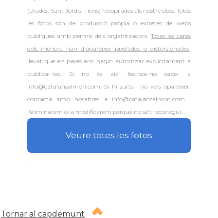
(Diades, Sant Jordis, Tions) recopilades als nostre sites. Totes
les fotos són de producció pròpia o extretes de webs
públiques amb permís dels organitzadors.
Totes les cares
dels menors han d'aparèixer pixelades o distorsionades
,
llevat que els pares ens hagin autoritzar explícitament a
publicar-les. Si no és així fes-nos-ho saber a
info@catalansalmon.com. Si hi surts i no vols aparèixer,
contacta amb nosaltres a info@catalansalmon.com i
l'eliminarem o la modificarem perquè no se't reconegui.
Veure totes les fotos
.
Tornar al capdemunt