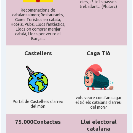
dies, i 3 te'ls passes
Consolat
Consolat general a Chicago
treballant... (Plutarc)
Recomanacions de
catalansalmon; Restaurants,
Guies Turístics en català,
Consolat
Consolat general a Houston
Hotels, Pubs, Llocs fantàstics,
Llocs on comprar menjar
català, Llocs per veure el
Barça ...
Consolat
Consolat general a Los Angeles
Castellers
Caga Tió
Consolat
Consolat general a Miami
Consolat
Consolat general a New York City
Consolat
Consolat general a San Francisco
vols veure com fan cagar
Portal de Castellers d'arreu
el tió els catalans d'arreu
del món
del mon?
Consolat
Consolat general a Washington
75.000Contactes
Llei electoral
Ambaixada espanyola a Estats Units
catalana
Ambaixada
d'Amèrica