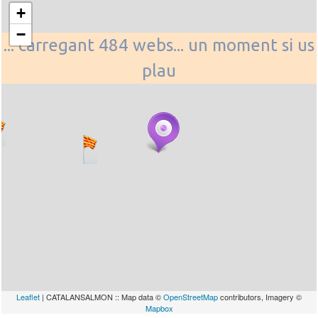
+
−
... carregant 484 webs... un moment si us
plau
Leaflet
| CATALANSALMON :: Map data ©
OpenStreetMap
contributors, Imagery ©
Mapbox