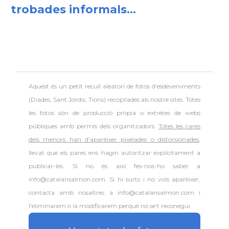
trobades informals...
Aquest és un petit recull aleatori de
fotos d'esdeveniments
(Diades, Sant Jordis, Tions) recopilades als nostre sites. Totes
les fotos són de producció pròpia o extretes de webs
públiques amb permís dels organitzadors.
Totes les cares
dels menors han d'aparèixer pixelades o distorsionades
,
llevat que els pares ens hagin autoritzar explícitament a
publicar-les. Si no és així fes-nos-ho saber a
info@catalansalmon.com. Si hi surts i no vols aparèixer,
contacta amb nosaltres a info@catalansalmon.com i
l'eliminarem o la modificarem perquè no se't reconegui.