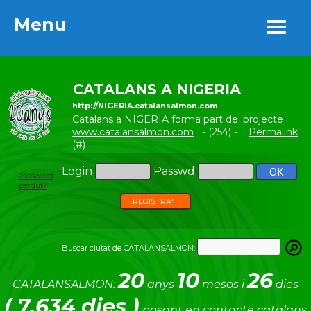
Menu
Menu
CATALANS A NIGERIA
http://NIGERIA.catalansalmon.com
Catalans a NIGERIA forma part del projecte
www.catalansalmon.com
- (254) -
Permalink
(#)
Login
Passwd
Password
perdut?
REGISTRA'T
Buscar ciutat de CATALANSALMON:
20
10
26
CATALANSALMON:
anys
mesos i
dies
( 7.634 dies )
posant en contacte catalans