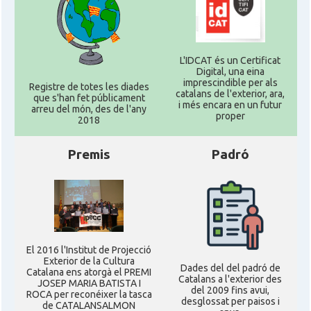
L'IDCAT és un Certificat
Digital, una eina
imprescindible per als
Registre de totes les diades
catalans de l'exterior, ara,
que s'han fet públicament
i més encara en un futur
arreu del món, des de l'any
proper
2018
Premis
Padró
El 2016 l'Institut de Projecció
Exterior de la Cultura
Dades del del padró de
Catalana ens atorgà el PREMI
Catalans a l'exterior des
JOSEP MARIA BATISTA I
del 2009 fins avui,
ROCA per reconéixer la tasca
desglossat per paisos i
de CATALANSALMON