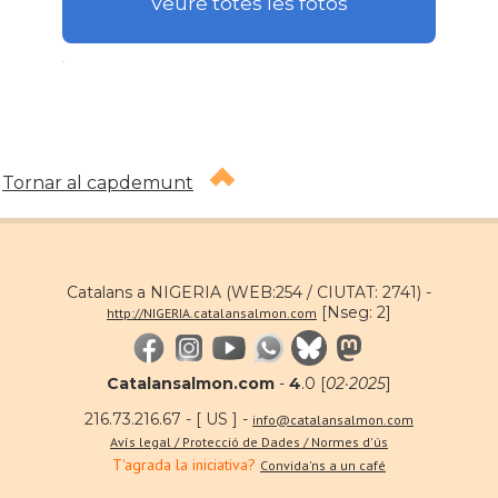
Veure totes les fotos
.
Tornar al capdemunt
Catalans a NIGERIA (WEB:254 / CIUTAT: 2741) -
[Nseg: 2]
http://NIGERIA.catalansalmon.com
Catalansalmon.com
-
4
.0 [
02·2025
]
216.73.216.67 - [ US ] -
info@catalansalmon.com
Avís legal / Protecció de Dades / Normes d'ús
T'agrada la iniciativa?
Convida'ns a un café