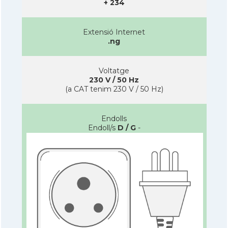
+ 234
Extensió Internet
.ng
Voltatge
230 V / 50 Hz
(a CAT tenim 230 V / 50 Hz)
Endolls
Endoll/s
D / G
-