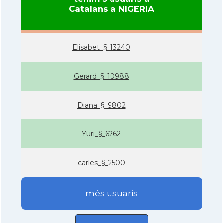
Catalans a NIGERIA
Elisabet_§_13240
Gerard_§_10988
Diana_§_9802
Yuri_§_6262
carles_§_2500
més usuaris