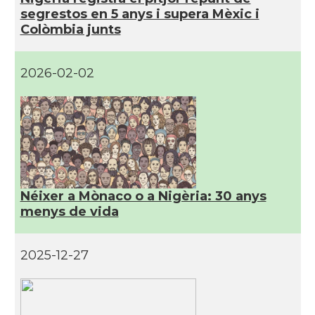
segrestos en 5 anys i supera Mèxic i
Colòmbia junts
2026-02-02
Néixer a Mònaco o a Nigèria: 30 anys
menys de vida
2025-12-27