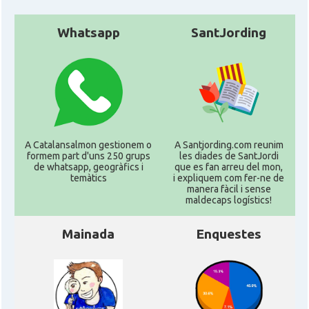
Whatsapp
SantJording
A Catalansalmon gestionem o
A Santjording.com reunim
formem part d'uns 250 grups
les diades de SantJordi
de whatsapp, geogràfics i
que es fan arreu del mon,
temàtics
i expliquem com fer-ne de
manera fàcil i sense
maldecaps logí­stics!
Mainada
Enquestes