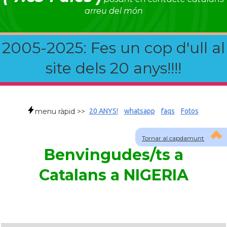
arreu del món
2005-2025: Fes un cop d'ull al
site dels 20 anys!!!!
menu ràpid >>
20 ANYS!
whatsapp
faqs
Fotos
Tornar al capdamunt
Benvingudes/ts a
Catalans a NIGERIA