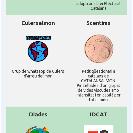
adopti una Llei Electoral
Catalana
Culersalmon
5centims
Grup de whatsapp de Culers
Petit qüestionari a
d'arreu del mon
catalans de
CATALANSALMON.
Pinzellades d'un grapat
de vides viscudes amb
intensitat i en català per
tot el món
Diades
IDCAT