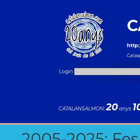
C
http
Catal
Login
20
1
CATALANSALMON:
anys
2005-2025: Fes u