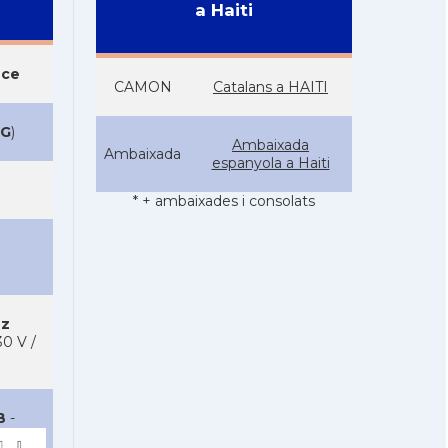
a Haiti
nce
CAMON
Catalans a HAITI
G
)
Ambaixada
Ambaixada
espanyola a Haiti
* + ambaixades i consolats
Hz
0 V /
B
-