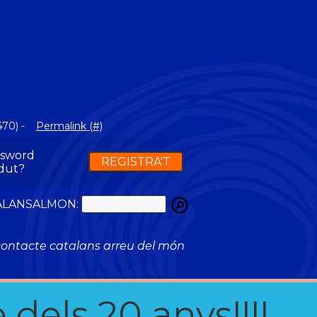
470) -
Permalink (#)
ssword
REGISTRA'T
dut?
ATALANSALMON:
ontacte catalans arreu del món
 dels 20 anys!!!!