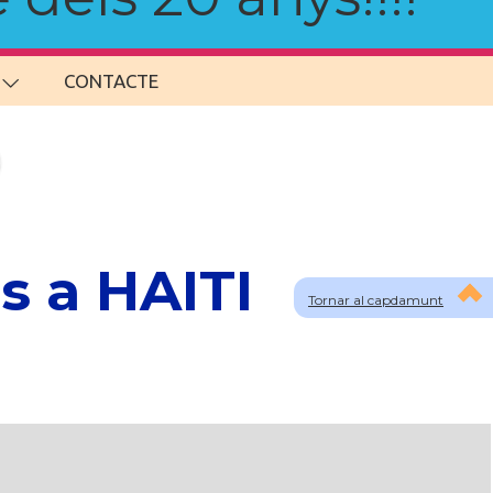
CONTACTE
s a HAITI
Tornar al capdamunt