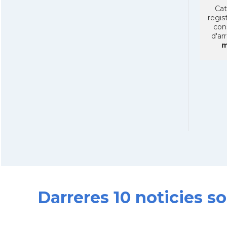
Cat
regist
con
d'ar
m
Darreres 10 noticies s