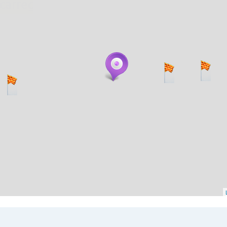
. carregant 484 webs... un moment si us p