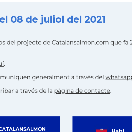
l 08 de juliol del 2021
ebs del projecte de Catalansalmon.com que fa
uí
.
 comuniquen generalment a través del
whatsap
ribar a través de la
pàgina de contacte
.
CATALANSALMON
Haiti