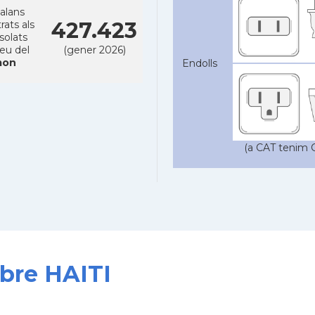
alans
427.423
rats als
solats
reu del
(gener 2026)
on
Endolls
(a CAT tenim C
obre HAITI