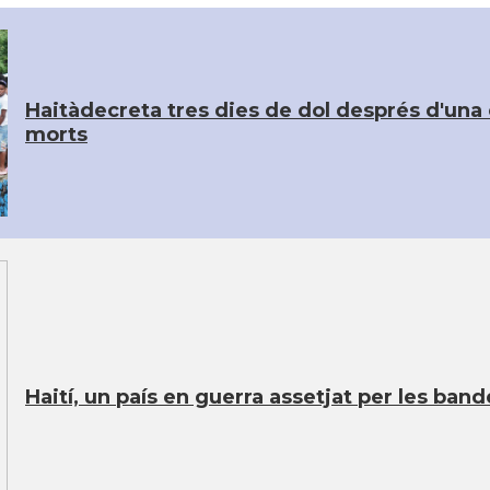
Haitàdecreta tres dies de dol després d'un
morts
Haití, un país en guerra assetjat per les ba