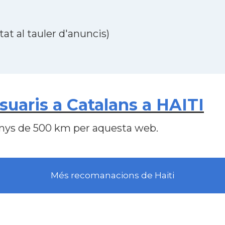
at al tauler d'anuncis)
uaris a Catalans a HAITI
nys de 500 km per aquesta web.
Més recomanacions de Haiti