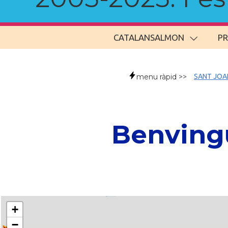
CATALANSALMON
P
menu ràpid >>
SANT JOA
Benvingu
+
−