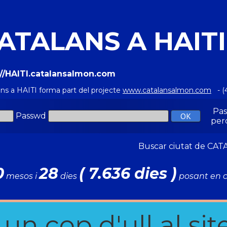
ATALANS A HAITI
://HAITI.catalansalmon.com
ans a HAITI forma part del projecte
www.catalansalmon.com
- (
Pa
Passwd
per
Buscar ciutat de C
0
28
( 7.636 dies )
mesos i
dies
posant en c
n cop d'ull al site