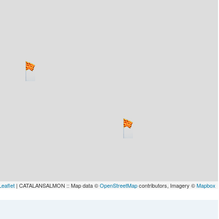
lau
Leaflet
| CATALANSALMON :: Map data ©
OpenStreetMap
contributors, Imagery ©
Mapbox