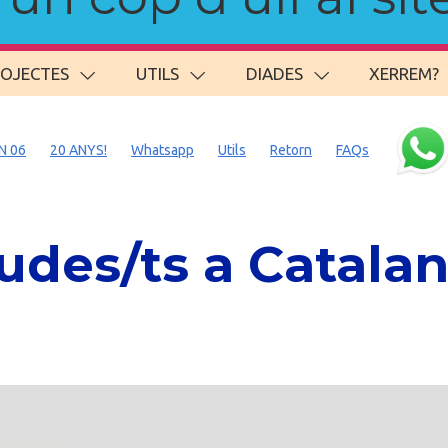
ROJECTES
UTILS
DIADES
XERREM?
N 06
20 ANYS!
Whatsapp
Utils
Retorn
FAQs
des/ts a Catalan