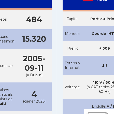
484
Capital
Port-au-Pri
ebs
Moneda
Gourde
(
HT
uaris
15.320
ansalmon
Prefix
+ 509
2005-
Extensió
.ht
creacio
09-11
Internet
(a Dublin)
110 V / 60 
Voltatge
(a CAT tenim 23
alans
50 Hz)
4
rats als
lats de
(gener 2026)
aiti
Endoll/s
A / 