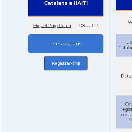
Catalans a HAITI
W
Miquel Puig Cerdà
08 JUL 21
Us
més usuaris
Catal
Registrar-t'hi!
Data 
Cat
regist
conso
H