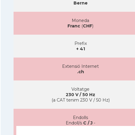
Berne
Moneda
Franc
(
CHF
)
Prefix
+ 41
Extensió Internet
.ch
Voltatge
230 V / 50 Hz
(a CAT tenim 230 V / 50 Hz)
Endolls
Endoll/s
C / J
-