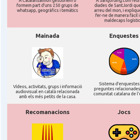
A Catalansalmon gestionem o
A Santjording.com reun
formem part d'uns 250 grups de
diades de SantJordi que
whatsapp, geogràfics i temàtics
arreu del mon, i expliq
fer-ne de manera fàcil 
maldecaps logí­stic
Mainada
Enquestes
Sistema d'enqueste
Ví­deos, activitats, grups i informació
preguntes relacionades
audiovisual en català relacionada
comunitat catalana de l'
amb els més petits de la casa.
Recomanacions
Jocs