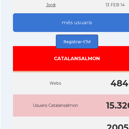
Jordi
13 FEB 14
més usuaris
Registrar-t'hi!
CATALANSALMON
484
Webs
15.32
Usuaris Catalansalmon
2005