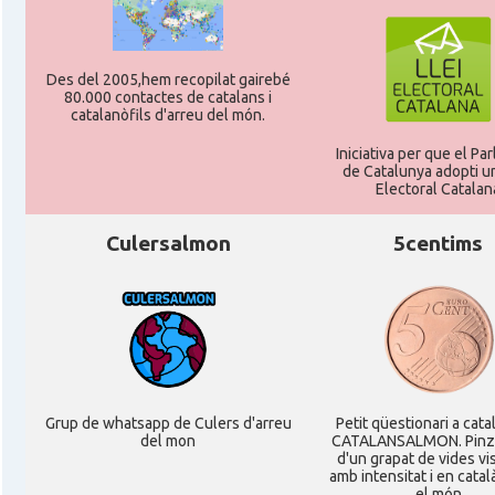
Des del 2005,hem recopilat gairebé
80.000 contactes de catalans i
catalanòfils d'arreu del món.
Iniciativa per que el Pa
de Catalunya adopti un
Electoral Catalan
Culersalmon
5centims
Grup de whatsapp de Culers d'arreu
Petit qüestionari a cata
del mon
CATALANSALMON. Pinz
d'un grapat de vides v
amb intensitat i en catal
el món