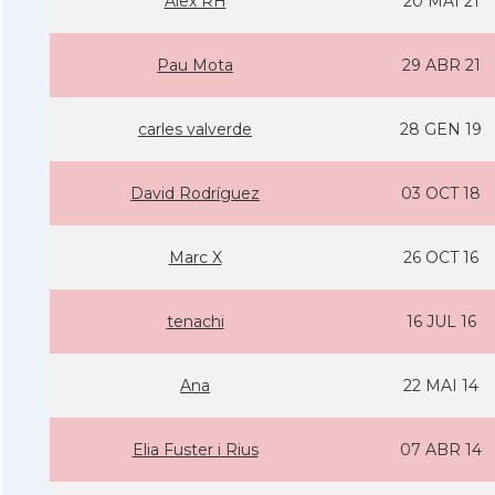
Alex RH
20 MAI 21
Pau Mota
29 ABR 21
carles valverde
28 GEN 19
David Rodrí­guez
03 OCT 18
Marc X
26 OCT 16
tenachi
16 JUL 16
Ana
22 MAI 14
Elia Fuster i Rius
07 ABR 14