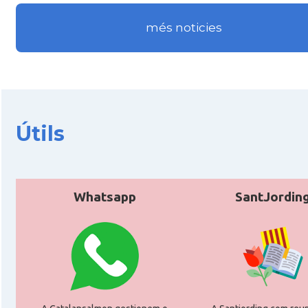
més noticies
Útils
Whatsapp
SantJordin