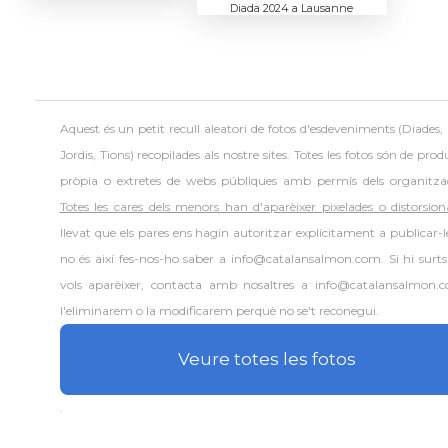
Diada 2024 a Lausanne
Aquest és un petit recull aleatori de
fotos d'esdeveniments (Diades,
Jordis, Tions) recopilades als nostre sites. Totes les fotos són de prod
pròpia o extretes de webs públiques amb permís dels organitza
Totes les cares dels menors han d'aparèixer pixelades o distorsion
llevat que els pares ens hagin autoritzar explícitament a publicar-le
no és així fes-nos-ho saber a info@catalansalmon.com. Si hi surts
vols aparèixer, contacta amb nosaltres a info@catalansalmon.
l'eliminarem o la modificarem perquè no se't reconegui.
Veure totes les fotos
.