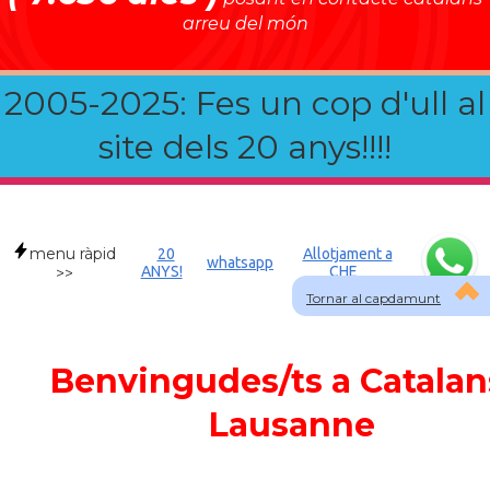
arreu del món
2005-2025: Fes un cop d'ull al
site dels 20 anys!!!!
menu ràpid
20
Allotjament a
whatsapp
ANYS!
CHE
>>
Tornar al capdamunt
Benvingudes/ts a Catalan
Lausanne