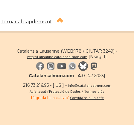
Tornar al capdemunt
Catalans a Lausanne (WEB:178 / CIUTAT: 3249) -
[Nseg: 1]
http://Lausanne.catalansalmon.com
Catalansalmon.com
-
4
.0 [
02·2025
]
216.73.216.95 - [ US ] -
info@catalansalmon.com
Avís legal / Protecció de Dades / Normes d'ús
T'agrada la iniciativa?
Convida'ns a un café