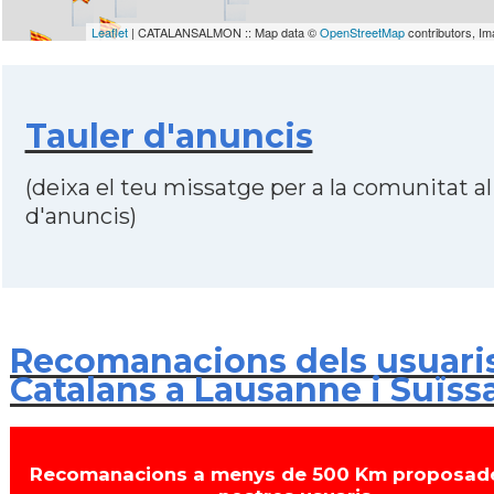
Leaflet
| CATALANSALMON :: Map data ©
OpenStreetMap
contributors, I
Tauler d'anuncis
(deixa el teu missatge per a la comunitat al
d'anuncis)
Recomanacions dels usuari
Catalans a Lausanne i Suïss
Recomanacions a menys de 500 Km proposade