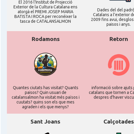
El 2016 l'Institut de Projecció
Exterior de la Cultura Catalana ens
Dades del del padr
atorgà el PREMI JOSEP MARIA
Catalans a l'exterior d
BATISTA I ROCA per reconéixer la
2009 fins avui, desglos
tasca de CATALANSALMON
paisos i anys.
Rodamons
Retorn
Quantes ciutats has visitat? Quants
informació sobre ajuts 
paisos? Quin usuari de
catalans que tornen a C
catalansalmon ha visitat més països i
despres d'haver viscu
cuutats? quins son els que mes
agraden i els que menys?
Sant Joans
Calçotades