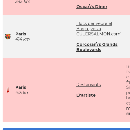
345 km
Oscar\'s Diner
Llocs per veure el
Barça (ves a
Paris
CULERSALMON.com)
414 km
Corcoran\'s Grands
Boulevards
R
f
cu
f
Restaurants
Paris
S
415 km
p
L\'artiste
bo
c
m
s