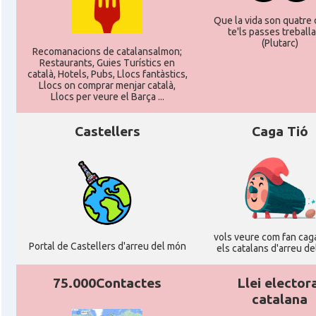
Que la vida son quatre d
te'ls passes treballan
(Plutarc)
Recomanacions de catalansalmon;
Restaurants, Guies Turístics en
català, Hotels, Pubs, Llocs fantàstics,
Llocs on comprar menjar català,
Llocs per veure el Barça ...
Castellers
Caga Tió
vols veure com fan caga
Portal de Castellers d'arreu del món
els catalans d'arreu d
75.000Contactes
Llei elector
catalana