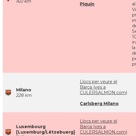
160 km
Piquín
a
Va
p
i
d
S
10
in
l
d
p
pr
Llocs per veure el
Barça (ves a
Milano
CULERSALMON.com)
228 km
Carlsberg Milano
Llocs per veure el
Luxembourg
Barça (ves a
[Luxemburg/Lëtzebuerg]
CULERSALMON.com)