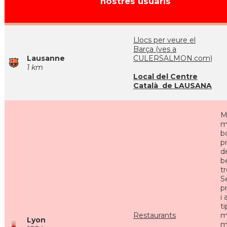
nostres usuaris
Llocs per veure el
Barça (ves a
Lausanne
CULERSALMON.com)
1 km
Local del Centre
Català de LAUSANA
M
m
b
p
de
b
tr
S
p
i
t
Restaurants
m
Lyon
m