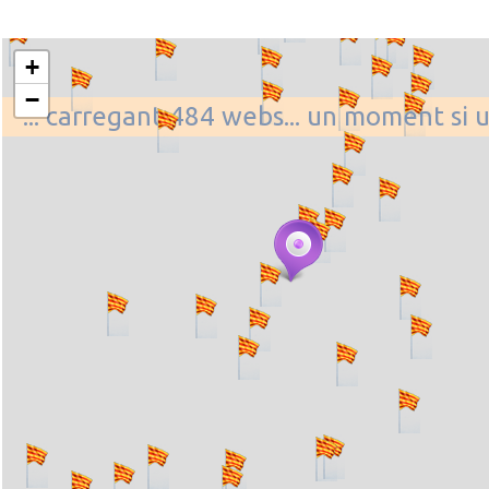
+
−
... carregant 484 webs... un moment si 