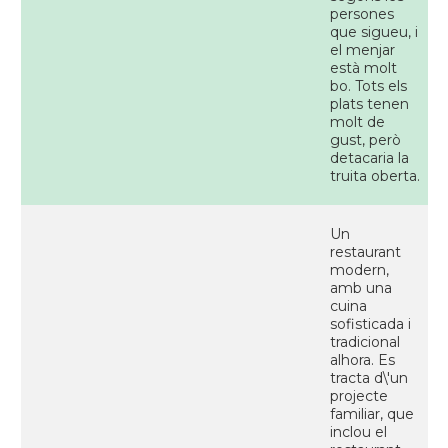
persones
que sigueu, i
el menjar
està molt
bo. Tots els
plats tenen
molt de
gust, però
detacaria la
truita oberta.
Un
restaurant
modern,
amb una
cuina
sofisticada i
tradicional
alhora. Es
tracta d\'un
projecte
familiar, que
inclou el