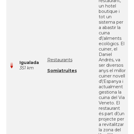
restaurant,
un hotel
boutique i
tot un
sistema per
a abastir la
cuina
d\'aliments
ecològics. El
cuiner, el
Daniel
Restaurants
Andrés, va
Igualada
ser diversos
351 km
Somiatruites
anys el millor
cuiner novell
d\'Espanya i
actualment
gestiona la
cuina del Via
Veneto. El
restaurant
és part d\'un
projecte per
a revitalitzar
la zona del