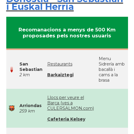
i Euskal Herria
Recomanacions a menys de 500 Km
proposades pels nostres usuaris
Menu
San
Restaurants
Sidrería amb
Sebastian
bacallà i
2 km
Barkaiztegi
carns a la
brasa
Llocs per veure el
Barça (ves a
Arriondas
CULERSALMON.com)
259 km
Cafeteria Kelsey