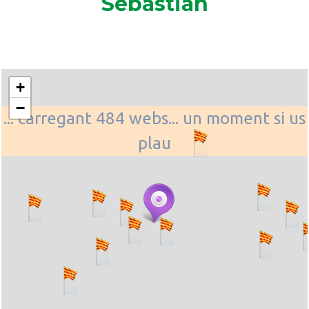
Sebastián
+
−
... carregant 484 webs... un moment si us
plau