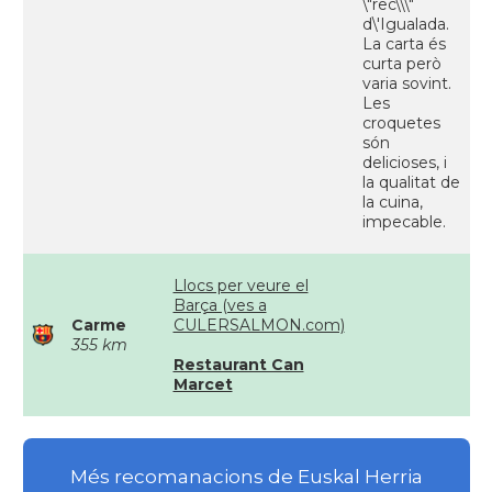
\"rec\\\"
d\'Igualada.
La carta és
curta però
varia sovint.
Les
croquetes
són
delicioses, i
la qualitat de
la cuina,
impecable.
Llocs per veure el
Barça (ves a
Carme
CULERSALMON.com)
355 km
Restaurant Can
Marcet
Més recomanacions de Euskal Herria