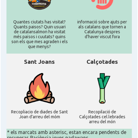
Quantes ciutats has visitat?
informació sobre ajuts per
Quants paisos? Quin usuari
als catalans que tornen a
de catalansalmon ha visitat
Catalunya despres
més països i cuutats? quins
d'haver viscut fora
son els que mes agraden i els
que menys?
Sant Joans
Calçotades
Recopliacio de diades de Sant
Recopilació de
Joan d'arreu del móm
Calçotades cel.lebrades
arreu del món
* els marcats amb asterisc, estan encara pendents de
recuperar. Paciència joves padawans...