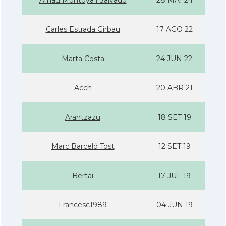
Arnau Montoya i Salvadó
28 MAI 24
Carles Estrada Girbau
17 AGO 22
Marta Costa
24 JUN 22
Acch
20 ABR 21
Arantzazu
18 SET 19
Marc Barceló Tost
12 SET 19
Bertai
17 JUL 19
Francesc1989
04 JUN 19