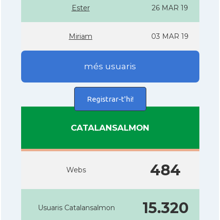
Ester
26 MAR 19
Miriam
03 MAR 19
més usuaris
Registrar-t'hi!
CATALANSALMON
484
Webs
15.320
Usuaris Catalansalmon