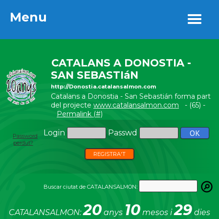
Menu
Menu
CATALANS A DONOSTIA -
SAN SEBASTIáN
http://Donostia.catalansalmon.com
Catalans a Donostia - San Sebastián forma part
del projecte
www.catalansalmon.com
- (65) -
Permalink (#)
Login
Passwd
Password
perdut?
REGISTRA'T
Buscar ciutat de CATALANSALMON:
20
10
29
CATALANSALMON:
anys
mesos i
dies