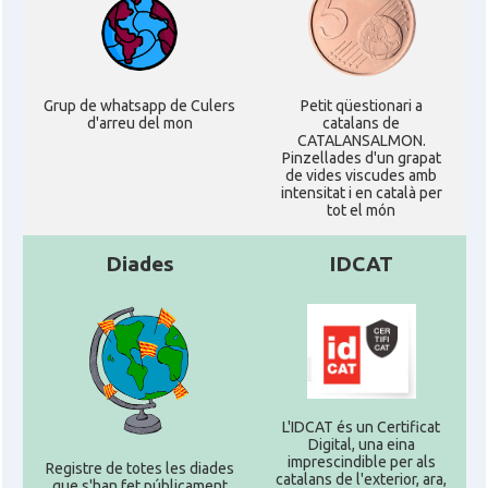
Grup de whatsapp de Culers
Petit qüestionari a
d'arreu del mon
catalans de
CATALANSALMON.
Pinzellades d'un grapat
de vides viscudes amb
intensitat i en català per
tot el món
Diades
IDCAT
L'IDCAT és un Certificat
Digital, una eina
imprescindible per als
Registre de totes les diades
catalans de l'exterior, ara,
que s'han fet públicament