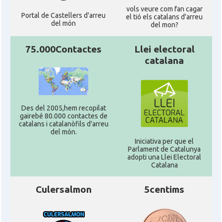
vols veure com fan cagar
Portal de Castellers d'arreu
el tió els catalans d'arreu
del món
del mon?
75.000Contactes
Llei electoral
catalana
Des del 2005,hem recopilat
gairebé 80.000 contactes de
catalans i catalanòfils d'arreu
del món.
Iniciativa per que el
Parlament de Catalunya
adopti una Llei Electoral
Catalana
Culersalmon
5centims