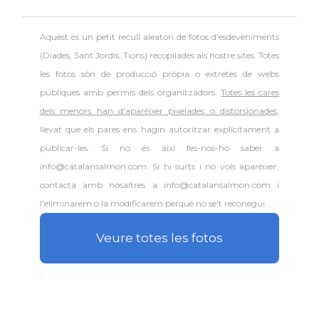
Aquest és un petit recull aleatori de
fotos d'esdeveniments
(Diades, Sant Jordis, Tions) recopilades als nostre sites. Totes
les fotos són de producció pròpia o extretes de webs
públiques amb permís dels organitzadors.
Totes les cares
dels menors han d'aparèixer pixelades o distorsionades
,
llevat que els pares ens hagin autoritzar explícitament a
publicar-les. Si no és així fes-nos-ho saber a
info@catalansalmon.com. Si hi surts i no vols aparèixer,
contacta amb nosaltres a info@catalansalmon.com i
l'eliminarem o la modificarem perquè no se't reconegui.
Veure totes les fotos
.