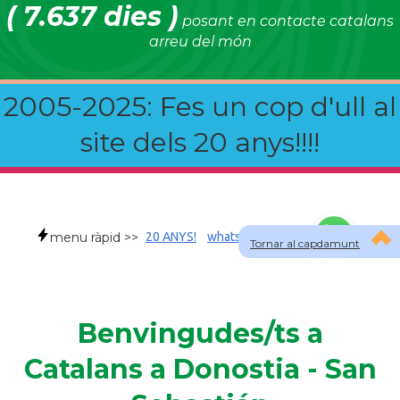
( 7.637 dies )
posant en contacte catalans
arreu del món
2005-2025: Fes un cop d'ull al
site dels 20 anys!!!!
menu ràpid >>
20 ANYS!
whatsapp
faqs
Tornar al capdamunt
Benvingudes/ts a
Catalans a Donostia - San