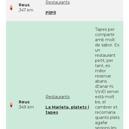
Restaurants
Reus
347 km
PilPil
Tapes per
compartir
amb molt
de sabor. Es
un
restaurant
petit, per
tant, es
millor
reservar
abans
d\'anar-hi.
\r\nEl servei
Restaurants
està molt
Reus
be, el
349 km
La Marieta, platets i
cambrer et
tapes
recomana
quants plats
agafar
segons les