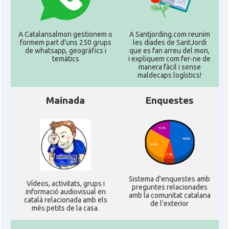
A Catalansalmon gestionem o
A Santjording.com reunim
formem part d'uns 250 grups
les diades de SantJordi
de whatsapp, geogràfics i
que es fan arreu del mon,
temàtics
i expliquem com fer-ne de
manera fàcil i sense
maldecaps logí­stics!
Mainada
Enquestes
Sistema d'enquestes amb
Ví­deos, activitats, grups i
preguntes relacionades
informació audiovisual en
amb la comunitat catalana
català relacionada amb els
de l'exterior
més petits de la casa.