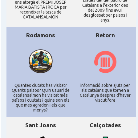
Dades del del padró de
ens atorgà el PREMI JOSEP
Catalans a l'exterior des
MARIA BATISTA I ROCA per
del 2009 fins avui,
reconéixer la tasca de
desglossat per paisos i
CATALANSALMON
anys.
Rodamons
Retorn
Quantes ciutats has visitat?
informació sobre ajuts per
Quants paisos? Quin usuari de
als catalans que tornen a
catalansalmon ha visitat més
Catalunya despres d'haver
països i cuutats? quins son els
viscut fora
que mes agraden i els que
menys?
Sant Joans
Calçotades