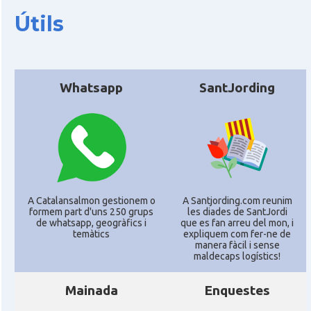
Útils
CAMON
Catalans a Ingolstadt
CAMON
Catalans a JENA
Whatsapp
SantJording
CAMON
Catalans a KAISERSLAUTERN
CAMON
Catalans a Karlsruhe
CAMON
Catalans a KASSEL
A Catalansalmon gestionem o
A Santjording.com reunim
formem part d'uns 250 grups
les diades de SantJordi
de whatsapp, geogràfics i
que es fan arreu del mon, i
CAMON
Catalans a Koeln - Köln - Colonia
temàtics
expliquem com fer-ne de
manera fàcil i sense
maldecaps logí­stics!
CAMON
Catalans a LEIPZIG
Mainada
Enquestes
CAMON
Catalans a Mainz