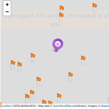
+
−
... carregant 484 webs... un moment si u
plau
Leaflet
| CATALANSALMON :: Map data ©
OpenStreetMap
contributors, Imagery ©
Mapbo