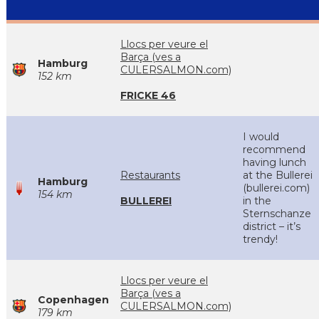
Llocs per veure el
Barça (ves a
Hamburg
CULERSALMON.com)
152 km
FRICKE 46
I would
recommend
having lunch
Restaurants
at the Bullerei
Hamburg
(bullerei.com)
154 km
BULLEREI
in the
Sternschanze
district – it’s
trendy!
Llocs per veure el
Barça (ves a
Copenhagen
CULERSALMON.com)
179 km