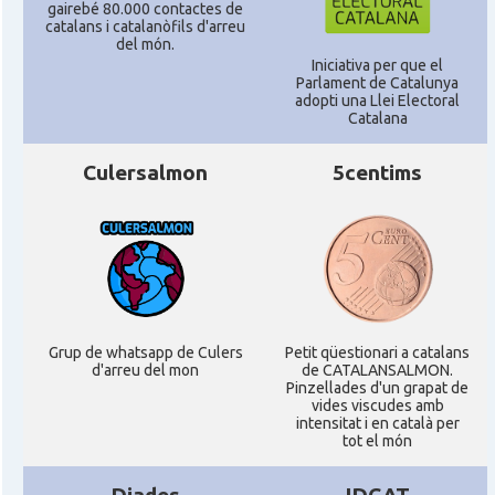
Casal
Centre Cultural Català de Colònia
gairebé 80.000 contactes de
catalans i catalanòfils d'arreu
del món.
Iniciativa per que el
Casal
Katalanischer Salon, e. V.
Parlament de Catalunya
adopti una Llei Electoral
Catalana
Acció
Oficina Exterior de Catalunya a Berlín
Culersalmon
5centims
Oficina Exterior de Catalunya a
Acció
Stuttgart
Delegació
Delegació del Govern a Alemanya
Consolat
Consolat general a Dusseldorf
Grup de whatsapp de Culers
Petit qüestionari a catalans
d'arreu del mon
de CATALANSALMON.
Pinzellades d'un grapat de
vides viscudes amb
Consolat
Consolat general a Frankfurt am Main
intensitat i en català per
tot el món
Consolat
Consolat general a Hamburg