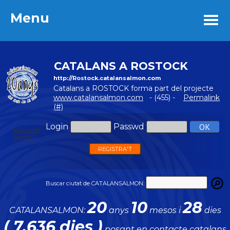
Menu
Menu
CATALANS A ROSTOCK
http://Rostock.catalansalmon.com
Catalans a ROSTOCK forma part del projecte
www.catalansalmon.com
- (455) -
Permalink
(#)
Login
Passwd
Password
perdut?
REGISTRA'T
Buscar ciutat de CATALANSALMON:
20
10
28
CATALANSALMON:
anys
mesos i
dies
( 7.636 dies )
posant en contacte catalans