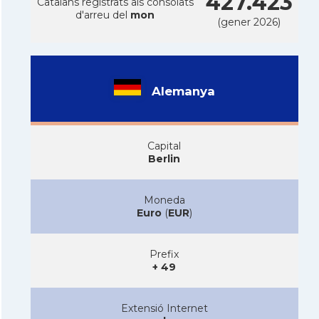
427.423
Catalans registrats als consolats
d'arreu del
mon
(gener 2026)
Alemanya
Capital
Berlin
Moneda
Euro
(
EUR
)
Prefix
+ 49
Extensió Internet