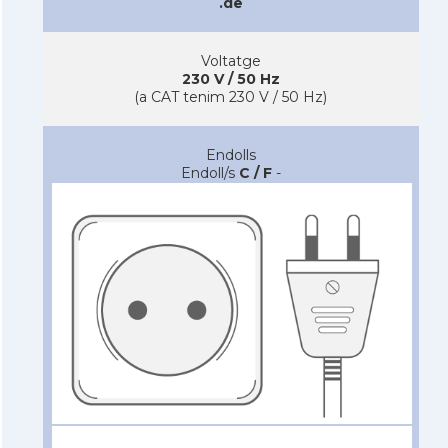
.de
Voltatge
230 V / 50 Hz
(a CAT tenim 230 V / 50 Hz)
Endolls
Endoll/s
C / F
-