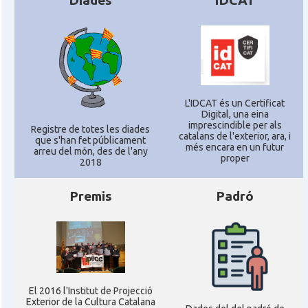
Diades
IDCAT
Consolat
Consolat general a Munich [München]
Consolat
Consolat general a Stuttgart
L'IDCAT és un Certificat
Ambaixada
Ambaixada espanyola a Alemanya
Digital, una eina
imprescindible per als
Registre de totes les diades
* + ambaixades i consolats
catalans de l'exterior, ara, i
que s'han fet públicament
més encara en un futur
arreu del món, des de l'any
proper
2018
Premis
Padró
El 2016 l'Institut de Projecció
Exterior de la Cultura Catalana