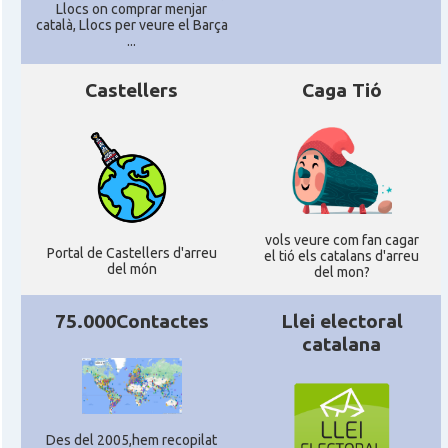
Llocs on comprar menjar
CAMON
CATALANS A TÜBINGEN
català, Llocs per veure el Barça
...
Associació Catalana d'Essen E.V. /
Casal
Castellers
Katalanischer Verein Essen E.V.
Caga Tió
Associació Catalana d'Hamburg "El
Casal
Pont Blau\"
Casal
Casal Català de Frankfurt
vols veure com fan cagar
Portal de Castellers d'arreu
el tió els catalans d'arreu
del món
del mon?
Casal
Casal Català de Stuttgart, Stuttcat e.V.
75.000Contactes
Llei electoral
Casal
Catalanets E.V.
catalana
Casal
Centre Català de Munic
Des del 2005,hem recopilat