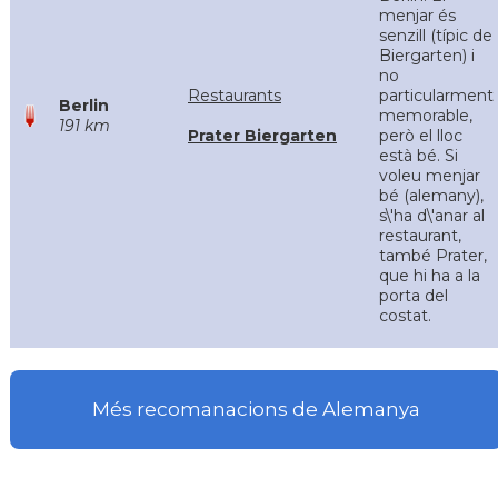
menjar és
senzill (típic de
Biergarten) i
no
Restaurants
particularment
Berlin
memorable,
191 km
Prater Biergarten
però el lloc
està bé. Si
voleu menjar
bé (alemany),
s\'ha d\'anar al
restaurant,
també Prater,
que hi ha a la
porta del
costat.
Més recomanacions de Alemanya