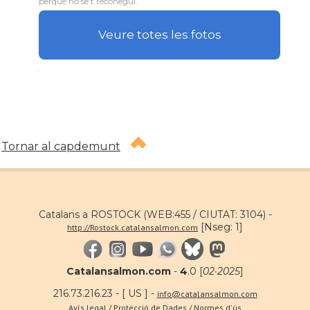
perquè no se't reconegui.
Veure totes les fotos
.
Tornar al capdemunt
Catalans a ROSTOCK (WEB:455 / CIUTAT: 3104) -
[Nseg: 1]
http://Rostock.catalansalmon.com
Catalansalmon.com
-
4
.0 [
02·2025
]
216.73.216.23 - [ US ] -
info@catalansalmon.com
Avís legal / Protecció de Dades / Normes d'ús