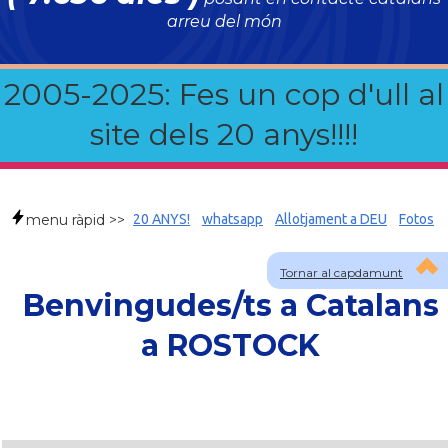
arreu del món
2005-2025: Fes un cop d'ull al
site dels 20 anys!!!!
menu ràpid >>
20 ANYS!
whatsapp
Allotjament a DEU
Fotos
Tornar al capdamunt
Benvingudes/ts a Catalans
a ROSTOCK