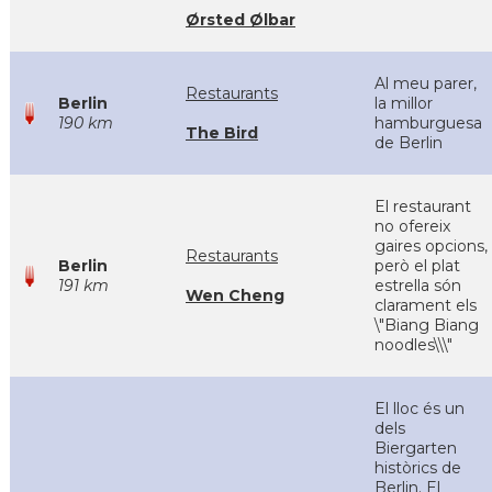
Ørsted Ølbar
Al meu parer,
Restaurants
Berlin
la millor
190 km
hamburguesa
The Bird
de Berlin
El restaurant
no ofereix
gaires opcions,
Restaurants
Berlin
però el plat
191 km
estrella són
Wen Cheng
clarament els
\"Biang Biang
noodles\\\"
El lloc és un
dels
Biergarten
històrics de
Berlin. El