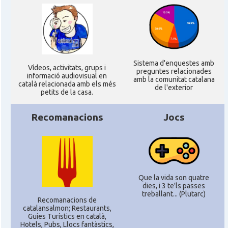
CAMON
Catalans a MANNHEIM
CAMON
Catalans a MÜNCHEN
Sistema d'enquestes amb
Ví­deos, activitats, grups i
preguntes relacionades
informació audiovisual en
amb la comunitat catalana
català relacionada amb els més
CAMON
Catalans a NURNBERG
de l'exterior
petits de la casa.
CAMON
Recomanacions
Catalans a OLDENBURG
Jocs
CAMON
Catalans a ROSTOCK
CAMON
Catalans a Stuttgart
Que la vida son quatre
dies, i 3 te'ls passes
treballant... (Plutarc)
Recomanacions de
CAMON
Catalans a TRIER
catalansalmon; Restaurants,
Guies Turístics en català,
Hotels, Pubs, Llocs fantàstics,