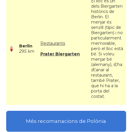
El lloc és un
dels Biergarten
històrics de
Berlin. El
menjar és
senzill (típic de
Biergarten) i no
particularment
Restaurants
memorable,
Berlin
però el lloc està
295 km
Prater Biergarten
bé. Si voleu
menjar bé
(alemany), s\'ha
d\'anar al
restaurant,
també Prater,
que hi ha a la
porta del
costat.
Més recomanacions de Polònia