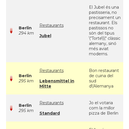
El Jubel és una
pastisseria, no
precisament un
restaurant. Els
Restaurants
Berlin
pastissos no
294 km
són del tipus
Jubel
\"Torte\\\" clàssic
alemany, sinó
més aviat
moderns.
Restaurants
Bon restaurant
Berlin
de cuina del
295 km
Lebensmittel in
sud
Mitte
d\'Alemanya
Restaurants
Jo el votaria
Berlin
com la millor
295 km
Standard
pizza de Berlin