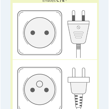
Endoll/s
C / E
-