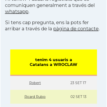
comuniquen generalment a través del
whatsapp
.
Si tens cap pregunta, ens la pots fer
arribar a través de la
pàgina de contacte
.
tenim 4 usuaris a
Catalans a WROCLAW
Robert
23 SET 17
Ricard Rubio
02 SET 13