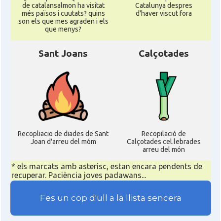
de catalansalmon ha visitat
Catalunya despres
més països i cuutats? quins
d'haver viscut fora
son els que mes agraden i els
que menys?
Sant Joans
Calçotades
Recopliacio de diades de Sant
Recopilació de
Joan d'arreu del móm
Calçotades cel.lebrades
arreu del món
* els marcats amb asterisc, estan encara pendents de
recuperar. Paciència joves padawans...
Fes un cop d'ull a la llista sencera