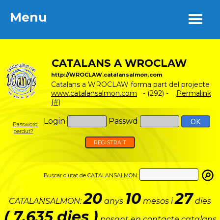
Menu
Menu
CATALANS A WROCLAW
http://WROCLAW.catalansalmon.com
Catalans a WROCLAW forma part del projecte
www.catalansalmon.com
- (292) -
Permalink
(#)
Login
Passwd
Password
perdut?
REGISTRA'T
Buscar ciutat de CATALANSALMON:
20
10
27
CATALANSALMON:
anys
mesos i
dies
( 7.635 dies )
posant en contacte catalans