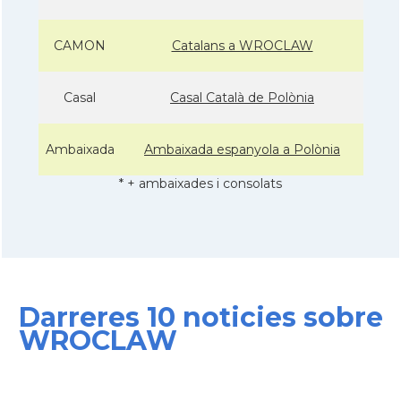
CAMON
Catalans a WROCLAW
Casal
Casal Català de Polònia
Ambaixada
Ambaixada espanyola a Polònia
* + ambaixades i consolats
Darreres 10 noticies sobre
WROCLAW