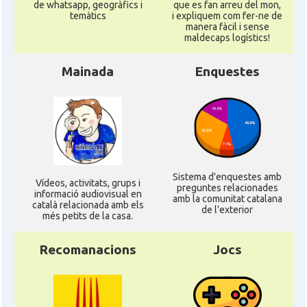
de whatsapp, geogràfics i
que es fan arreu del mon,
temàtics
i expliquem com fer-ne de
manera fàcil i sense
maldecaps logí­stics!
Mainada
Enquestes
Sistema d'enquestes amb
Ví­deos, activitats, grups i
preguntes relacionades
informació audiovisual en
amb la comunitat catalana
català relacionada amb els
de l'exterior
més petits de la casa.
Recomanacions
Jocs