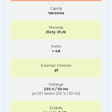
Capital
Varsòvia
Moneda
Zloty
(
PLN
)
Prefix
+ 48
Extensió Internet
.pl
Voltatge
230 V / 50 Hz
(a CAT tenim 230 V / 50 Hz)
Endolls