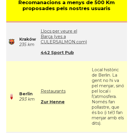
Recomanacions a menys de 500 Km
proposades pels nostres usuaris
Llocs per veure el
Barça (ves a
Kraków
CULERSALMON.com)
235 km
442 Sport Pub
Local històric
de Berlin. La
gent no hi va
pel menjar, sinó
Restaurants
pel local i
Berlin
l\'atmosfera.
293 km
Zur Henne
Només fan
pollastre, que
és bo (i te\'l fan
menjar amb els
dits).