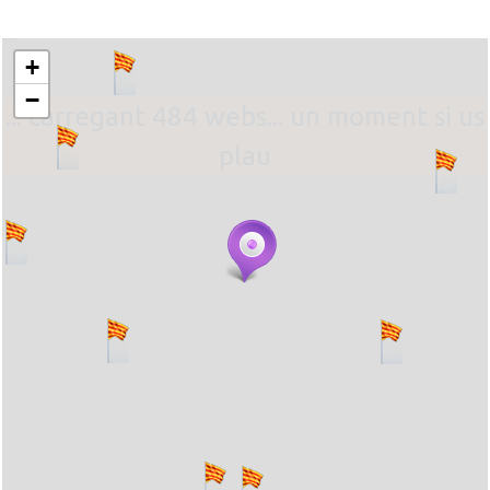
+
−
... carregant 484 webs... un moment si us
plau