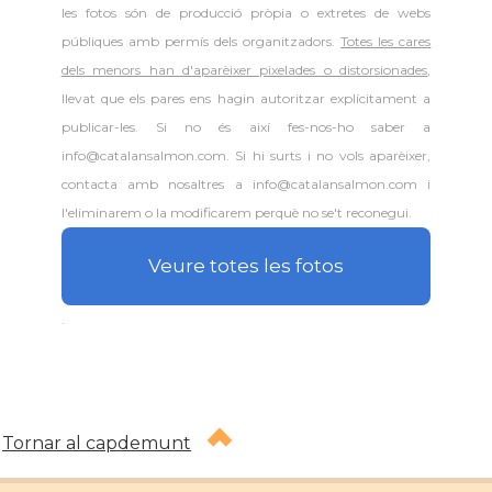
les fotos són de producció pròpia o extretes de webs
públiques amb permís dels organitzadors.
Totes les cares
dels menors han d'aparèixer pixelades o distorsionades
,
llevat que els pares ens hagin autoritzar explícitament a
publicar-les. Si no és així fes-nos-ho saber a
info@catalansalmon.com. Si hi surts i no vols aparèixer,
contacta amb nosaltres a info@catalansalmon.com i
l'eliminarem o la modificarem perquè no se't reconegui.
Veure totes les fotos
.
Tornar al capdemunt