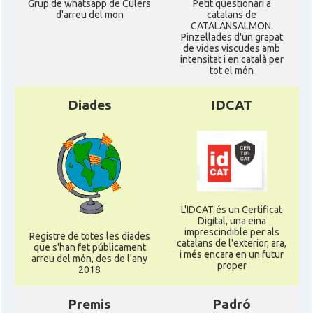
Grup de whatsapp de Culers
Petit qüestionari a
d'arreu del mon
catalans de
CATALANSALMON.
Pinzellades d'un grapat
de vides viscudes amb
intensitat i en català per
tot el món
Diades
IDCAT
L'IDCAT és un Certificat
Digital, una eina
imprescindible per als
Registre de totes les diades
catalans de l'exterior, ara,
que s'han fet públicament
i més encara en un futur
arreu del món, des de l'any
proper
2018
Premis
Padró