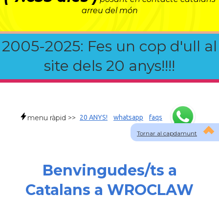
arreu del món
2005-2025: Fes un cop d'ull al
site dels 20 anys!!!!
menu ràpid >>
20 ANYS!
whatsapp
faqs
Tornar al capdamunt
Benvingudes/ts a
Catalans a WROCLAW