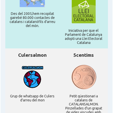
Des del 2005,hem recopilat
gairebé 80.000 contactes de
catalans i catalanòfils d'arreu
del món.
Iniciativa per que el
Parlament de Catalunya
adopti una Llei Electoral
Catalana
Culersalmon
5centims
Grup de whatsapp de Culers
Petit qüestionari a
d'arreu del mon
catalans de
CATALANSALMON.
Pinzellades d'un grapat
de vides viscudes amb