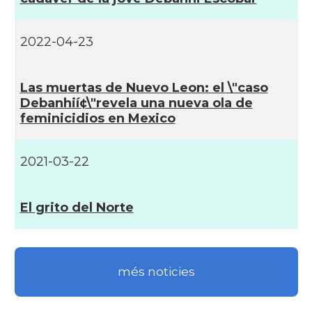
Acció
ACCIÓ a Ciudad de Mexico
2022-04-23
Delegació del Govern a Mèxic i a
Delegació
Las muertas de Nuevo Leon: el \"caso
l’Amèrica Central
Debanhií¢\"revela una nueva ola de
feminicidios en Mexico
Consolat general a Ciudad de
Consolat
México (DF)
2021-03-22
Consolat
Consolat general a Guadalajara
El grito del Norte
Consolat
Consolat general a Monterrey
Ambaixada
Embajada de España en México
més noticies
* + ambaixades i consolats