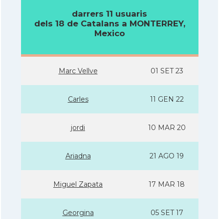
darrers 11 usuaris
dels 18 de Catalans a MONTERREY,
Mexico
Marc Vellve
01 SET 23
Carles
11 GEN 22
jordi
10 MAR 20
Ariadna
21 AGO 19
Miguel Zapata
17 MAR 18
Georgina
05 SET 17