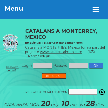
Menu
Menu
CATALANS A MONTERREY,
MEXICO
http://MONTERREY.catalansalmon.com
Catalans a MONTERREY, Mexico forma part del
projecte
www.catalansalmon.com
- (163) -
Permalink (#)
Login
Passwd
Password
perdut?
REGISTRA'T
Buscar ciutat de CATALANSALMON:
20
10
28
CATALANSALMON:
anys
mesos i
dies