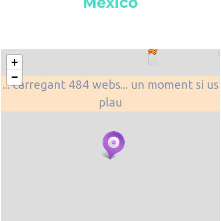
Mexico
+
−
... carregant 484 webs... un moment si us
plau