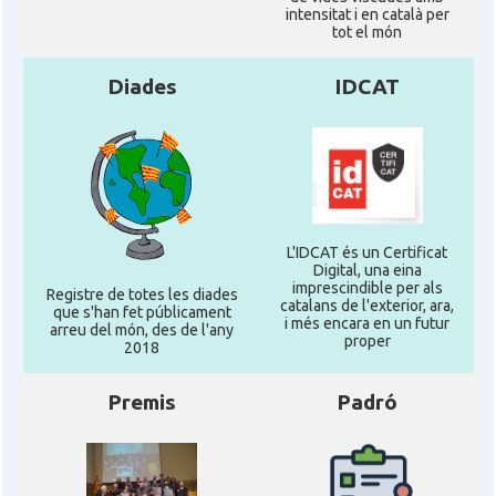
intensitat i en català per
tot el món
Diades
IDCAT
L'IDCAT és un Certificat
Digital, una eina
imprescindible per als
Registre de totes les diades
catalans de l'exterior, ara,
que s'han fet públicament
i més encara en un futur
arreu del món, des de l'any
proper
2018
Premis
Padró