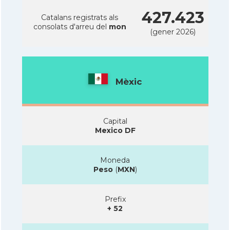
427.423
Catalans registrats als
consolats d'arreu del
mon
(gener 2026)
Mèxic
Capital
Mexico DF
Moneda
Peso
(
MXN
)
Prefix
+ 52