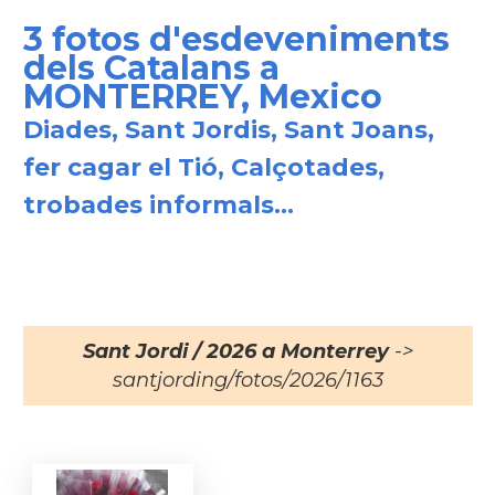
3 fotos d'esdeveniments
dels Catalans a
MONTERREY, Mexico
Diades, Sant Jordis, Sant Joans,
fer cagar el Tió, Calçotades,
trobades informals...
Sant Jordi / 2026 a Monterrey
->
santjording/fotos/2026/1163