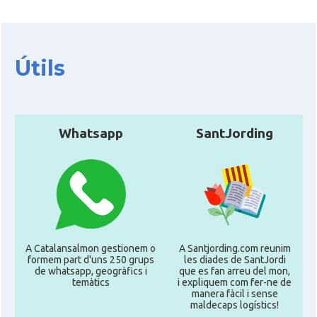
Útils
Whatsapp
SantJording
A Catalansalmon gestionem o
A Santjording.com reunim
formem part d'uns 250 grups
les diades de SantJordi
de whatsapp, geogràfics i
que es fan arreu del mon,
temàtics
i expliquem com fer-ne de
manera fàcil i sense
maldecaps logí­stics!