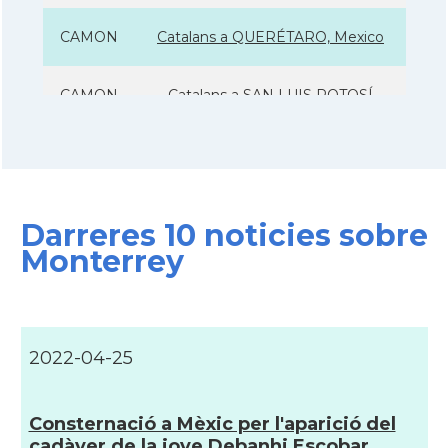
CAMON
Catalans a QUERÉTARO, Mexico
CAMON
Catalans a SAN LUIS POTOSÍ
CAMON
Catalans a TIJUANA
CAMON
Catalans a Veracruz
Darreres 10 noticies sobre
Monterrey
CAMON
Catalans a VILLAHERMOSA
Casal
Casal Virolai
2022-04-25
Casal
Club catalan de negocios (Mexico)
Consternació a Mèxic per l'aparició del
Casal
Orfeó Català de Mèxic
cadàver de la jove Debanhi Escobar