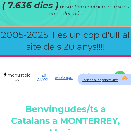
( 7.636 dies )
posant en contacte catalans
arreu del món
2005-2025: Fes un cop d'ull al
site dels 20 anys!!!!
menu ràpid
20
Allotjament a
whatsapp
ANYS!
Tornar al capdamunt
MEX
>>
Benvingudes/ts a
Catalans a MONTERREY,