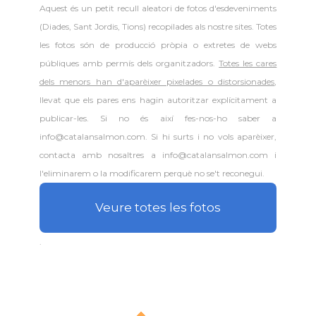
Aquest és un petit recull aleatori de
fotos d'esdeveniments
(Diades, Sant Jordis, Tions) recopilades als nostre sites. Totes
les fotos són de producció pròpia o extretes de webs
públiques amb permís dels organitzadors.
Totes les cares
dels menors han d'aparèixer pixelades o distorsionades
,
llevat que els pares ens hagin autoritzar explícitament a
publicar-les. Si no és així fes-nos-ho saber a
info@catalansalmon.com. Si hi surts i no vols aparèixer,
contacta amb nosaltres a info@catalansalmon.com i
l'eliminarem o la modificarem perquè no se't reconegui.
Veure totes les fotos
.