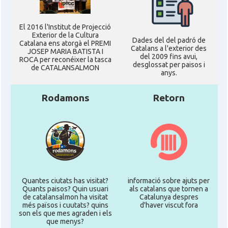
El 2016 l'Institut de Projecció
Exterior de la Cultura
Dades del del padró de
Catalana ens atorgà el PREMI
Catalans a l'exterior des
JOSEP MARIA BATISTA I
del 2009 fins avui,
ROCA per reconéixer la tasca
desglossat per paisos i
de CATALANSALMON
anys.
Rodamons
Retorn
Quantes ciutats has visitat?
informació sobre ajuts per
Quants paisos? Quin usuari
als catalans que tornen a
de catalansalmon ha visitat
Catalunya despres
més països i cuutats? quins
d'haver viscut fora
son els que mes agraden i els
que menys?