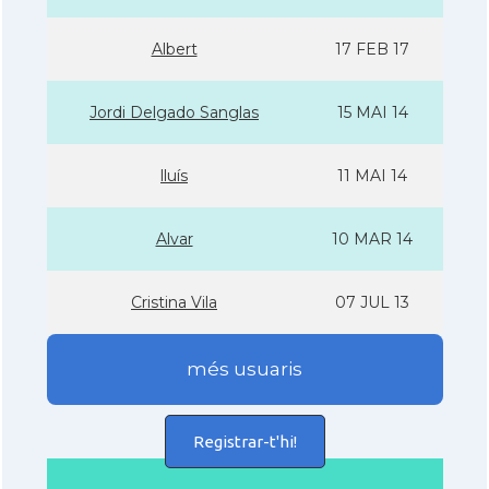
Albert
17 FEB 17
Jordi Delgado Sanglas
15 MAI 14
lluí­s
11 MAI 14
Alvar
10 MAR 14
Cristina Vila
07 JUL 13
més usuaris
Registrar-t'hi!