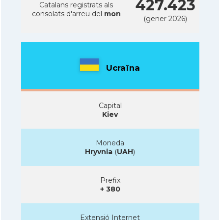
427.423
Catalans registrats als
consolats d'arreu del
mon
(gener 2026)
Ucraïna
Capital
Kiev
Moneda
Hryvnia
(
UAH
)
Prefix
+ 380
Extensió Internet