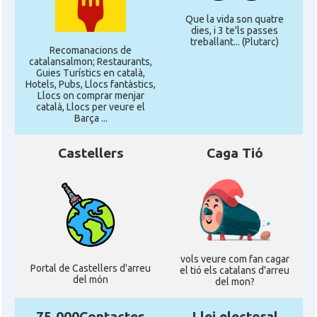
Que la vida son quatre
dies, i 3 te'ls passes
treballant... (Plutarc)
Recomanacions de
catalansalmon; Restaurants,
Guies Turístics en català,
Hotels, Pubs, Llocs fantàstics,
Llocs on comprar menjar
català, Llocs per veure el
Barça ...
Castellers
Caga Tió
vols veure com fan cagar
Portal de Castellers d'arreu
el tió els catalans d'arreu
del món
del mon?
75.000Contactes
Llei electoral