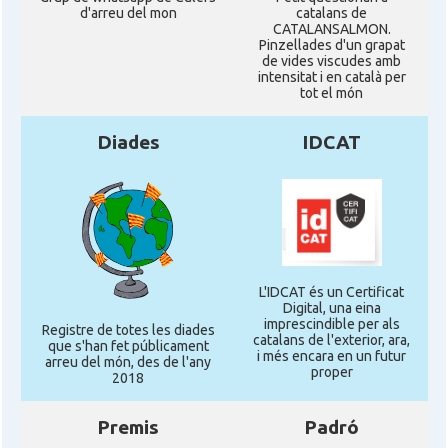
d'arreu del mon
catalans de
CATALANSALMON.
Pinzellades d'un grapat
de vides viscudes amb
intensitat i en català per
tot el món
Diades
IDCAT
L'IDCAT és un Certificat
Digital, una eina
imprescindible per als
Registre de totes les diades
catalans de l'exterior, ara,
que s'han fet públicament
i més encara en un futur
arreu del món, des de l'any
proper
2018
Premis
Padró