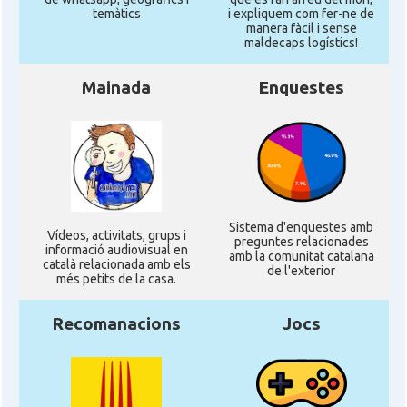
temàtics
i expliquem com fer-ne de
manera fàcil i sense
maldecaps logí­stics!
Mainada
Enquestes
Sistema d'enquestes amb
Ví­deos, activitats, grups i
preguntes relacionades
informació audiovisual en
amb la comunitat catalana
català relacionada amb els
de l'exterior
més petits de la casa.
Recomanacions
Jocs