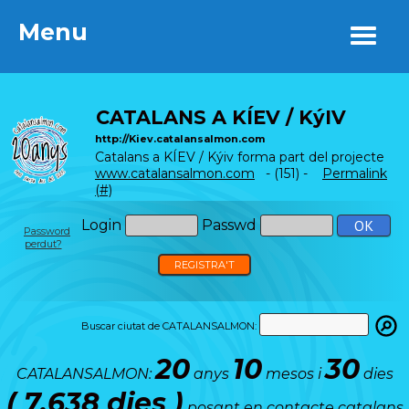
Menu
Menu
CATALANS A KÍEV / KýIV
http://Kiev.catalansalmon.com
Catalans a KÍEV / Kýiv forma part del projecte
www.catalansalmon.com
- (151) -
Permalink
(#)
Login
Passwd
Password
perdut?
REGISTRA'T
Buscar ciutat de CATALANSALMON:
20
10
30
CATALANSALMON:
anys
mesos i
dies
( 7.638 dies )
posant en contacte catalans