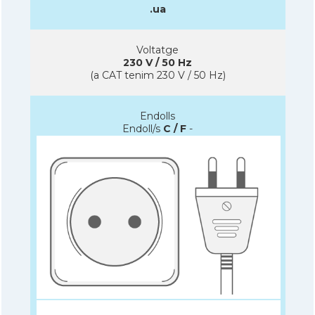
.ua
Voltatge
230 V / 50 Hz
(a CAT tenim 230 V / 50 Hz)
Endolls
Endoll/s
C / F
-