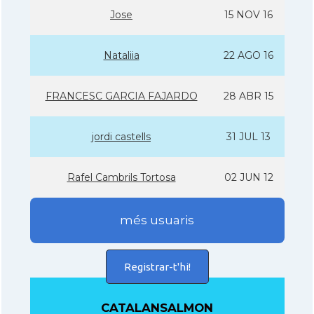
Jose
15 NOV 16
Nataliia
22 AGO 16
FRANCESC GARCIA FAJARDO
28 ABR 15
jordi castells
31 JUL 13
Rafel Cambrils Tortosa
02 JUN 12
més usuaris
Registrar-t'hi!
CATALANSALMON