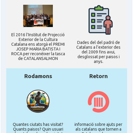
El 2016 l'Institut de Projecció
Exterior de la Cultura
Dades del del padró de
Catalana ens atorgà el PREMI
Catalans a l'exterior des
JOSEP MARIA BATISTA I
del 2009 fins avui,
ROCA per reconéixer la tasca
desglossat per paisos i
de CATALANSALMON
anys.
Rodamons
Retorn
Quantes ciutats has visitat?
informació sobre ajuts per
Quants paisos? Quin usuari
als catalans que tornen a