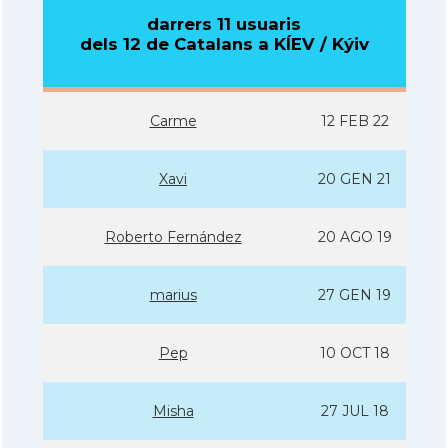
darrers 11 usuaris
dels 12 de Catalans a KÍEV / Kýiv
Carme
12 FEB 22
Xavi
20 GEN 21
Roberto Fernández
20 AGO 19
marius
27 GEN 19
Pep
10 OCT 18
Misha
27 JUL 18