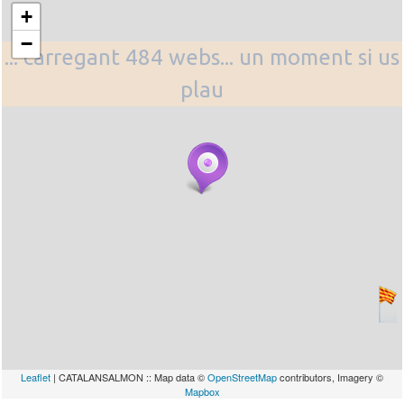
+
−
... carregant 484 webs... un moment si us
plau
Leaflet
| CATALANSALMON :: Map data ©
OpenStreetMap
contributors, Imagery ©
Mapbox