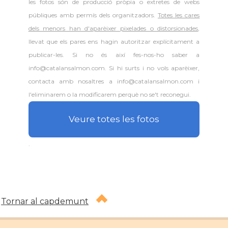
les fotos són de producció pròpia o extretes de webs
públiques amb permís dels organitzadors.
Totes les cares
dels menors han d'aparèixer pixelades o distorsionades
,
llevat que els pares ens hagin autoritzar explícitament a
publicar-les. Si no és així fes-nos-ho saber a
info@catalansalmon.com. Si hi surts i no vols aparèixer,
contacta amb nosaltres a info@catalansalmon.com i
l'eliminarem o la modificarem perquè no se't reconegui.
Veure totes les fotos
.
Tornar al capdemunt