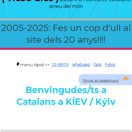
arreu del món
2005-2025: Fes un cop d'ull al
site dels 20 anys!!!!
menu ràpid >>
20 ANYS!
whatsapp
faqs
Fotos
Tornar al capdamunt
Benvingudes/ts a
Catalans a KÍEV / Kýiv