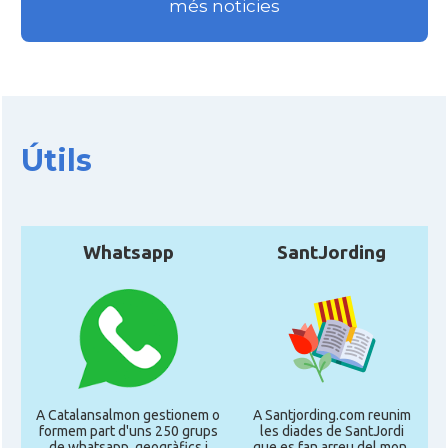
més noticies
Útils
Whatsapp
SantJording
A Catalansalmon gestionem o
A Santjording.com reunim
formem part d'uns 250 grups
les diades de SantJordi
de whatsapp, geogràfics i
que es fan arreu del mon,