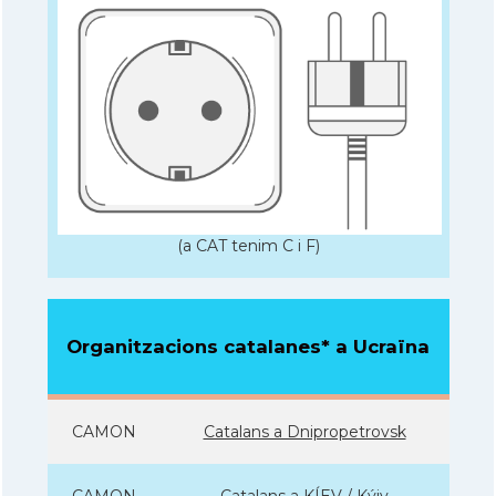
(a CAT tenim C i F)
Organitzacions catalanes* a Ucraïna
CAMON
Catalans a Dnipropetrovsk
CAMON
Catalans a KÍEV / Kýiv