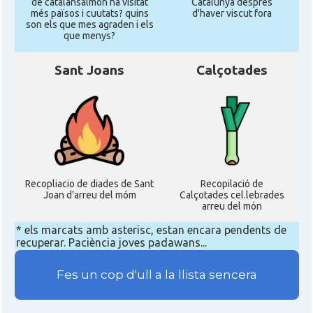
de catalansalmon ha visitat
Catalunya despres
més països i cuutats? quins
d'haver viscut fora
son els que mes agraden i els
que menys?
Sant Joans
Calçotades
Recopliacio de diades de Sant
Recopilació de
Joan d'arreu del móm
Calçotades cel.lebrades
arreu del món
* els marcats amb asterisc, estan encara pendents de
recuperar. Paciència joves padawans...
Fes un cop d'ull a la llista sencera