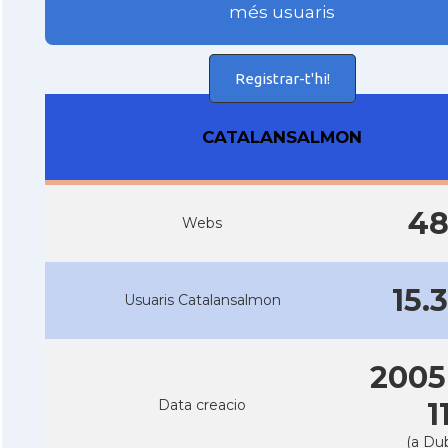
més usuaris
Registrar-t'hi!
CATALANSALMON
4
Webs
15.
Usuaris Catalansalmon
2005
Data creacio
1
(a Dub