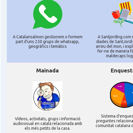
A Catalansalmon gestionem o formem
A Santjording.com 
part d'uns 250 grups de whatsapp,
diades de SantJordi
geogràfics i temàtics
arreu del mon, i ex
fer-ne de manera fà
maldecaps logí­
Mainada
Enquest
Sistema d'enque
Ví­deos, activitats, grups i informació
preguntes relacion
audiovisual en català relacionada amb
comunitat catalana d
els més petits de la casa.