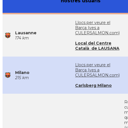
nostres usuaris
Llocs per veure el
Barça (ves a
Lausanne
CULERSALMON.com)
174 km
Local del Centre
Català de LAUSANA
Llocs per veure el
Barça (ves a
Milano
CULERSALMON.com)
215 km
Carlsberg Milano
R
c
m
q
m
(