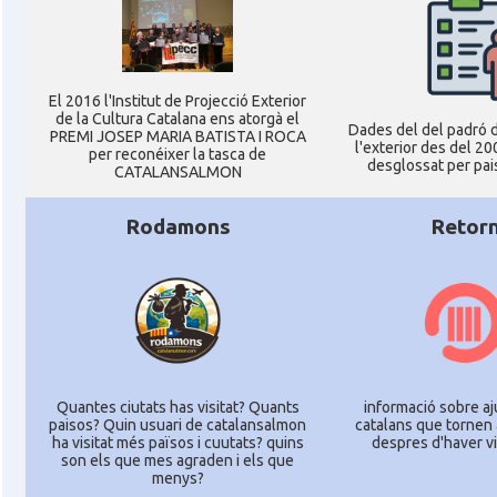
El 2016 l'Institut de Projecció Exterior
de la Cultura Catalana ens atorgà el
Dades del del padró d
PREMI JOSEP MARIA BATISTA I ROCA
l'exterior des del 20
per reconéixer la tasca de
desglossat per pais
CATALANSALMON
Rodamons
Retor
Quantes ciutats has visitat? Quants
informació sobre aj
paisos? Quin usuari de catalansalmon
catalans que tornen 
ha visitat més països i cuutats? quins
despres d'haver vi
son els que mes agraden i els que
menys?