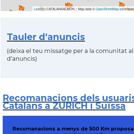
Leaflet
| CATALANSALMON :: Map data ©
OpenStreetMap
contribut
Tauler d'anuncis
(deixa el teu missatge per a la comunitat al
d'anuncis)
Recomanacions dels usuari
Catalans a ZURICH i Suïssa
Recomanacions a menys de 500 Km proposa