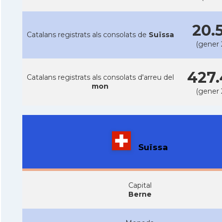
20.
Catalans registrats als consolats de
Suïssa
(gener 
427.
Catalans registrats als consolats d'arreu del
mon
(gener 
Suïssa
Capital
Berne