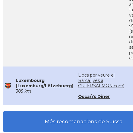
a
f
v
d
s
(s
r
d
s
p
c
Llocs per veure el
Luxembourg
Barça (ves a
[Luxemburg/Lëtzebuerg]
CULERSALMON.com)
305 km
Oscar\'s Diner
Més recomanacions de Suïssa