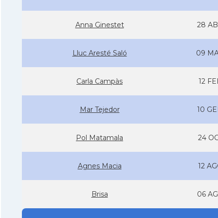
Anna Ginestet
28 AB
Lluc Aresté Saló
09 MA
Carla Campàs
12 FE
Mar Tejedor
10 GE
Pol Matamala
24 OC
Agnes Macia
12 AG
Brisa
06 AG