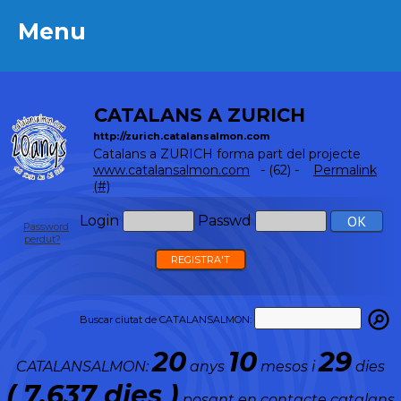
Menu
Menu
CATALANS A ZURICH
http://zurich.catalansalmon.com
Catalans a ZURICH forma part del projecte
www.catalansalmon.com
- (62) -
Permalink
(#)
Login
Passwd
Password
perdut?
REGISTRA'T
Buscar ciutat de CATALANSALMON:
20
10
29
CATALANSALMON:
anys
mesos i
dies
( 7.637 dies )
posant en contacte catalans