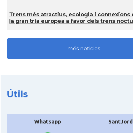
Trens més atractius, ecologia i connexions 
la gran tria europea a favor dels trens noct
més noticies
Útils
Whatsapp
SantJord