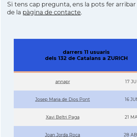
Si tens cap pregunta, ens la pots fer arribar
de la
pàgina de contacte
.
darrers 11 usuaris
dels 132 de Catalans a ZURICH
annapr
17 JU
Josep Maria de Dios Pont
16 JU
Xavi Beltri Paga
21 MA
Joan Jorda Roca
28 AB