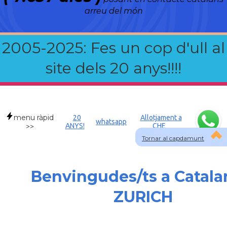
arreu del món
2005-2025: Fes un cop d'ull al
site dels 20 anys!!!!
menu ràpid
20
Allotjament a
whatsapp
ANYS!
CHE
>>
Tornar al capdamunt
Benvingudes/ts a Catala
ZURICH