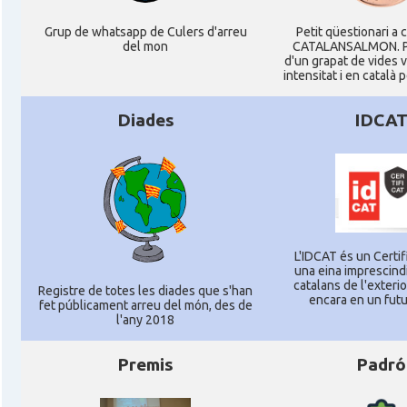
Grup de whatsapp de Culers d'arreu
Petit qüestionari a 
del mon
CATALANSALMON. P
d'un grapat de vides 
intensitat i en català 
Diades
IDCA
L'IDCAT és un Certifi
una eina imprescindi
catalans de l'exterior
Registre de totes les diades que s'han
encara en un futu
fet públicament arreu del món, des de
l'any 2018
Premis
Padró