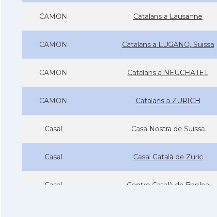
CAMON
Catalans a Lausanne
CAMON
Catalans a LUGANO, Suïssa
CAMON
Catalans a NEUCHATEL
CAMON
Catalans a ZURICH
Casal
Casa Nostra de Suïssa
Casal
Casal Català de Zuric
Casal
Centre Català de Basilea
Casal
Centre Català de Ginebra (CC