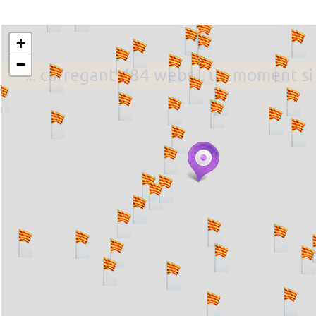
+
−
... carregant 484 webs... un moment si