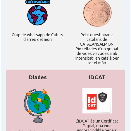
Grup de whatsapp de Culers
Petit qüestionari a
d'arreu del mon
catalans de
CATALANSALMON.
Pinzellades d'un grapat
de vides viscudes amb
intensitat i en català per
tot el món
Diades
IDCAT
L'IDCAT és un Certificat
Digital, una eina
imprescindible per als