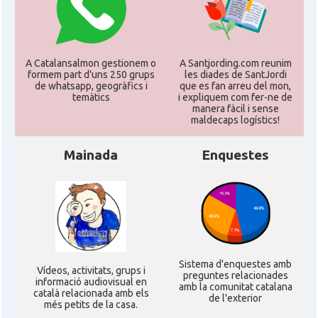
A Catalansalmon gestionem o
A Santjording.com reunim
formem part d'uns 250 grups
les diades de SantJordi
de whatsapp, geogràfics i
que es fan arreu del mon,
temàtics
i expliquem com fer-ne de
manera fàcil i sense
maldecaps logí­stics!
Mainada
Enquestes
Sistema d'enquestes amb
Ví­deos, activitats, grups i
preguntes relacionades
informació audiovisual en
amb la comunitat catalana
català relacionada amb els
de l'exterior
més petits de la casa.