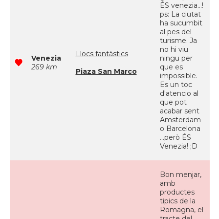
ÉS venezia...!
ps: La ciutat
ha sucumbit
al pes del
turisme. Ja
no hi viu
Llocs fantàstics
Venezia
ningu per
269 km
que es
Piaza San Marco
impossible.
Es un toc
d'atencio al
que pot
acabar sent
Amsterdam
o Barcelona
...però ÉS
Venezia! ;D
Bon menjar,
amb
productes
tipics de la
Romagna, el
tracte del