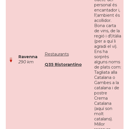
personal és
encantador i,
l\'ambient és
acollidor.
Bona carta
de vins, de la
regió i d\'itàlia
(per a quí li
agradi el vi).
Ens ha
Restaurants
Ravenna
sorprès
290 km
alguns noms
Q35 Ristorantino
de plats com:
Tagliata alla
Catalana o
Gambes a la
catalana i de
postre
Crema
Catalana
(aquí son
molt
catalans).
Millor