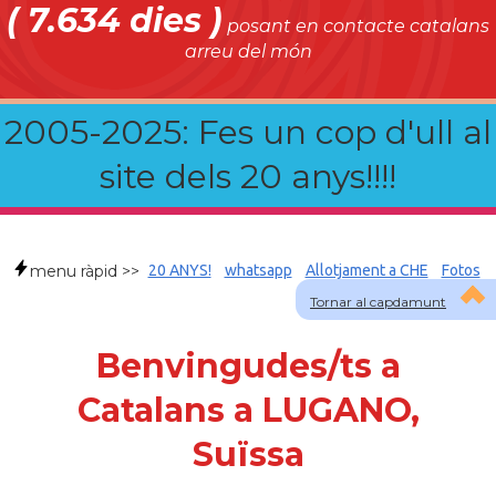
( 7.634 dies )
posant en contacte catalans
arreu del món
2005-2025: Fes un cop d'ull al
site dels 20 anys!!!!
menu ràpid >>
20 ANYS!
whatsapp
Allotjament a CHE
Fotos
Tornar al capdamunt
Benvingudes/ts a
Catalans a LUGANO,
Suïssa