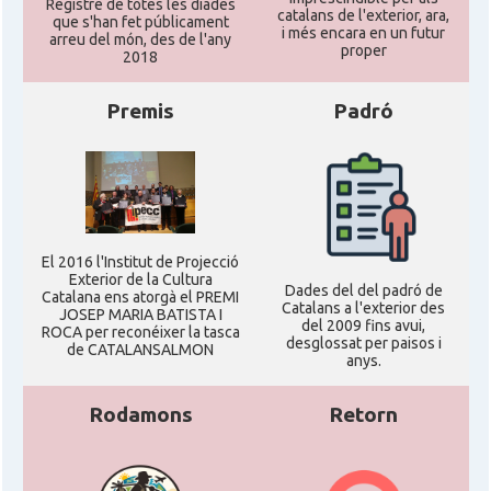
Registre de totes les diades
catalans de l'exterior, ara,
que s'han fet públicament
i més encara en un futur
arreu del món, des de l'any
proper
2018
Premis
Padró
El 2016 l'Institut de Projecció
Exterior de la Cultura
Dades del del padró de
Catalana ens atorgà el PREMI
Catalans a l'exterior des
JOSEP MARIA BATISTA I
del 2009 fins avui,
ROCA per reconéixer la tasca
desglossat per paisos i
de CATALANSALMON
anys.
Rodamons
Retorn