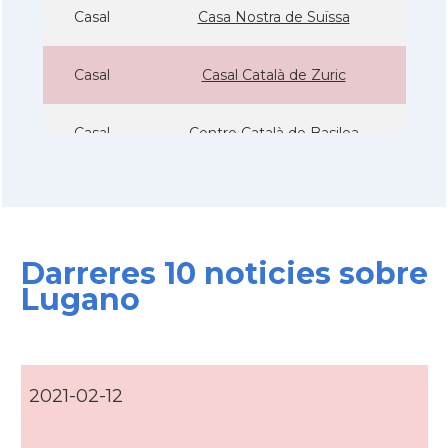
Casal
Casa Nostra de Suïssa
Casal
Casal Català de Zuric
Casal
Centre Català de Basilea
Casal
Centre Català de Ginebra (CCG)
Casal
Centre Català de Lausana
Darreres 10 noticies sobre
Lugano
Delegació
Delegació del Govern a Suïssa
Consolat
Consolat general a Bern
2021-02-12
Consolat
Consolat general a Geneve