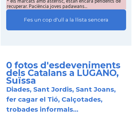
* els marcats amb asterisc, estan encara pendents de
recuperar. Paciència joves padawans...
Fes un cop d'ull a la llista sencera
0 fotos d'esdeveniments
dels Catalans a LUGANO,
Suïssa
Diades, Sant Jordis, Sant Joans,
fer cagar el Tió, Calçotades,
trobades informals...