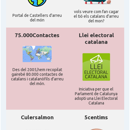
vols veure com fan cagar
Portal de Castellers d'arreu
el tió els catalans d'arreu
del món
del mon?
75.000Contactes
Llei electoral
catalana
Des del 2005,hem recopilat
gairebé 80.000 contactes de
catalans i catalanòfils d'arreu
del món.
Iniciativa per que el
Parlament de Catalunya
adopti una Llei Electoral
Catalana
Culersalmon
5centims