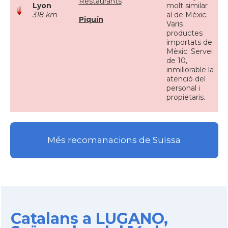
Restaurants
Lyon
molt similar
318 km
al de Mèxic.
Piquín
Varis
productes
importats de
Mèxic. Servei
de 10,
inmillorable la
atenció del
personal i
propietaris.
Més recomanacions de Suïssa
Catalans a LUGANO,