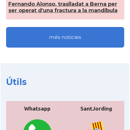
Fernando Alonso, traslladat a Berna per
Ambaixada
Ambaixada espanyola a Suïssa
ser operat d'una fractura a la mandí­bula
* + ambaixades i consolats
més noticies
Útils
Whatsapp
SantJording