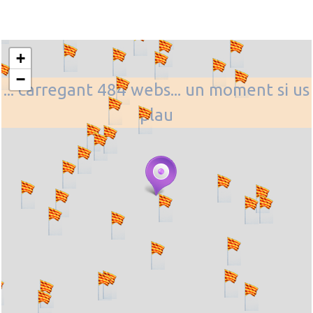
+
−
... carregant 484 webs... un moment si us
plau