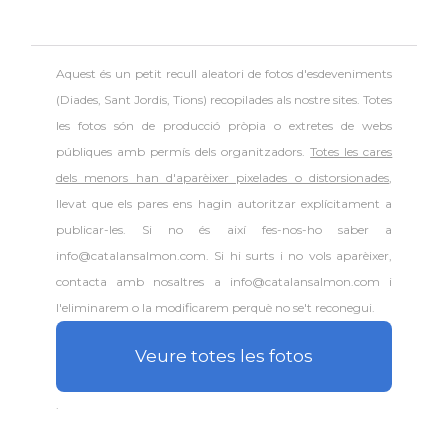
Aquest és un petit recull aleatori de
fotos d'esdeveniments
(Diades, Sant Jordis, Tions) recopilades als nostre sites. Totes
les fotos són de producció pròpia o extretes de webs
públiques amb permís dels organitzadors.
Totes les cares
dels menors han d'aparèixer pixelades o distorsionades
,
llevat que els pares ens hagin autoritzar explícitament a
publicar-les. Si no és així fes-nos-ho saber a
info@catalansalmon.com. Si hi surts i no vols aparèixer,
contacta amb nosaltres a info@catalansalmon.com i
l'eliminarem o la modificarem perquè no se't reconegui.
Veure totes les fotos
.