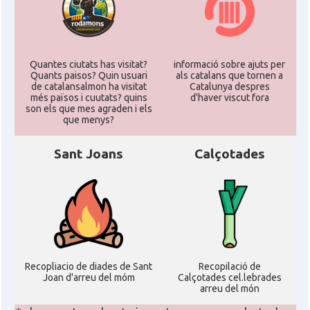
Quantes ciutats has visitat?
informació sobre ajuts per
Quants paisos? Quin usuari
als catalans que tornen a
de catalansalmon ha visitat
Catalunya despres
més països i cuutats? quins
d'haver viscut fora
son els que mes agraden i els
que menys?
Sant Joans
Calçotades
Recopliacio de diades de Sant
Recopilació de
Joan d'arreu del móm
Calçotades cel.lebrades
arreu del món