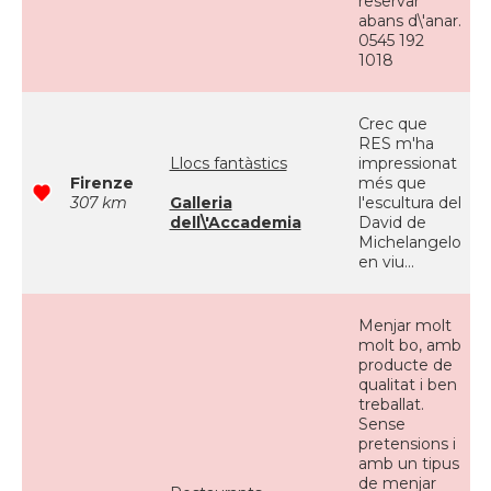
reservar
abans d\'anar.
0545 192
1018
Crec que
RES m'ha
Llocs fantàstics
impressionat
Firenze
més que
307 km
Galleria
l'escultura del
dell\'Accademia
David de
Michelangelo
en viu...
Menjar molt
molt bo, amb
producte de
qualitat i ben
treballat.
Sense
pretensions i
amb un tipus
de menjar