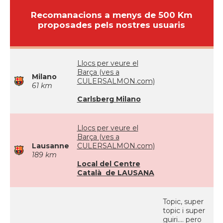
Recomanacions a menys de 500 Km
proposades pels nostres usuaris
Llocs per veure el
Barça (ves a
Milano
CULERSALMON.com)
61 km
Carlsberg Milano
Llocs per veure el
Barça (ves a
Lausanne
CULERSALMON.com)
189 km
Local del Centre
Català de LAUSANA
Topic, super
topic i super
guiri.... pero