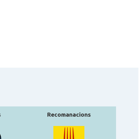
Casal Català de Mar
Casal
del Plata
Casal de Catalunya
Casal
de Buenos Aires
Casal de Catalunya
Casal
de Paraná
Casal de Catalunya
Casal
de Santa Fe
Casal dels Països
Casal
s
Recomanacions
Catalans de La Plata
Centre Català de
Casal
Capitán Sarmiento