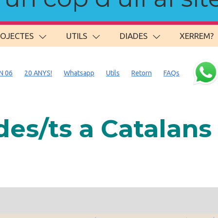
ROJECTES
UTILS
DIADES
XERREM?
N 06
20 ANYS!
Whatsapp
Utils
Retorn
FAQs
es/ts a Catalan