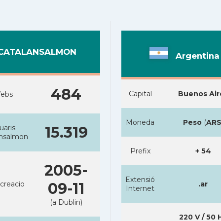
CATALANSALMON
Argentina
484
Capital
Buenos Air
ebs
Moneda
Peso
(
AR
uaris
15.319
ansalmon
Prefix
+ 54
2005-
Extensió
creacio
09-11
.ar
Internet
(a Dublin)
220 V / 50 