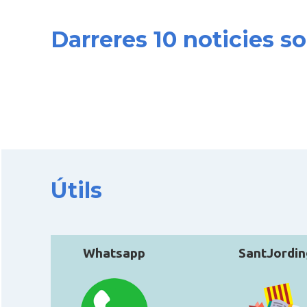
Darreres 10 noticies s
Útils
Whatsapp
SantJordin