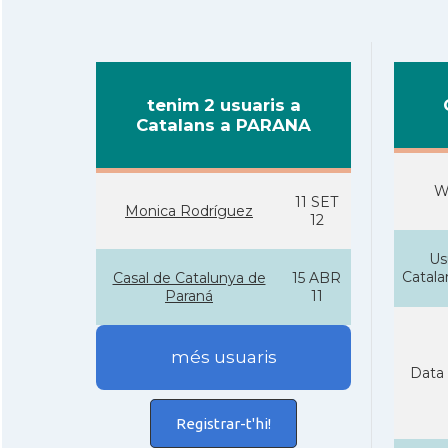
tenim 2 usuaris a
Catalans a PARANA
W
11 SET
Monica Rodrí­guez
12
Us
Catal
Casal de Catalunya de
15 ABR
Paraná
11
més usuaris
Data 
Registrar-t'hi!