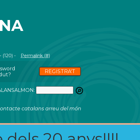
ANA
 (120) -
Permalink (#)
ssword
REGISTRA'T
dut?
ATALANSALMON:
ontacte catalans arreu del món
 dels 20 anys!!!!