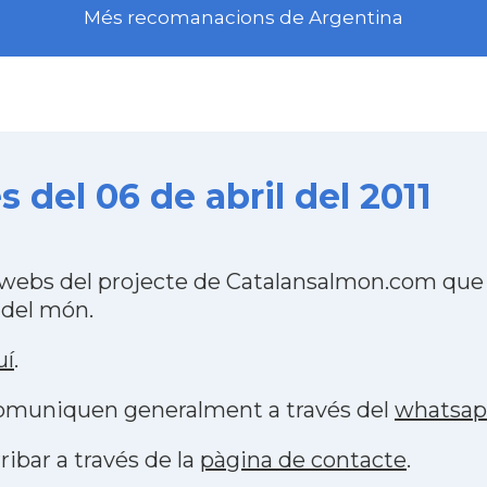
Més recomanacions de Argentina
del 06 de abril del 2011
webs del projecte de Catalansalmon.com que 
 del món.
uí
.
 comuniquen generalment a través del
whatsa
ribar a través de la
pàgina de contacte
.