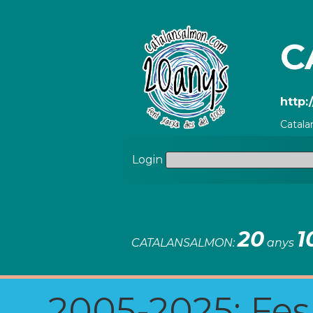
C
http:
Catala
Login
20
1
CATALANSALMON:
anys
2005-2025: Fes u