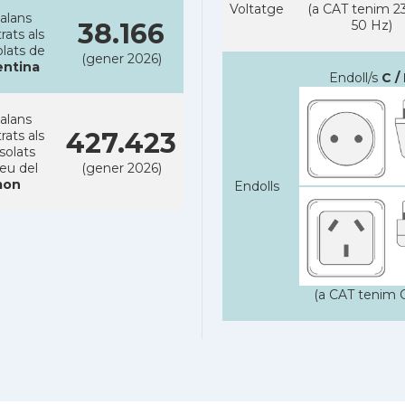
Voltatge
(a CAT tenim 23
alans
38.166
50 Hz)
rats als
lats de
(gener 2026)
entina
Endoll/s
C / 
alans
427.423
rats als
solats
reu del
(gener 2026)
on
Endolls
(a CAT tenim C