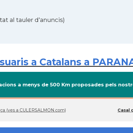
at al tauler d'anuncis)
uaris a Catalans a PARANA
cions a menys de 500 Km proposades pels nostre
Barça (ves a CULERSALMON.com)
Casal 