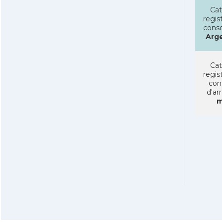
Cat
regist
conso
Arg
Cat
regist
con
d'ar
m