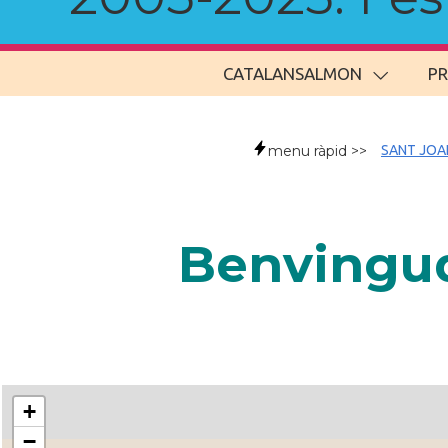
CATALANSALMON
P
menu ràpid >>
SANT JOA
Benvingud
+
−