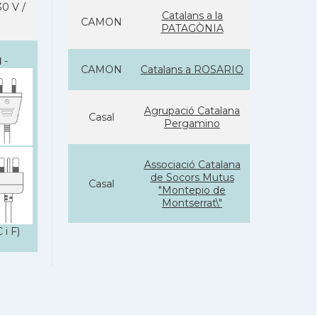
0 V /
Catalans a la
CAMON
PATAGÒNIA
I
-
CAMON
Catalans a ROSARIO
Agrupació Catalana
Casal
Pergamino
Associació Catalana
de Socors Mutus
Casal
"Montepio de
Montserrat\"
 i F)
Casal Català de
Casal
Bahía Blanca
Casal Català de
Casal
Córdoba