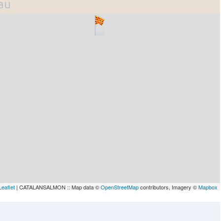
lau
Leaflet
| CATALANSALMON :: Map data ©
OpenStreetMap
contributors, Imagery ©
Mapbox