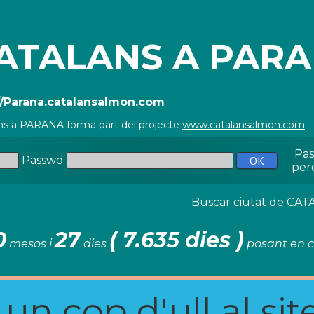
ATALANS A PAR
//Parana.catalansalmon.com
ns a PARANA forma part del projecte
www.catalansalmon.com
-
Pa
Passwd
per
Buscar ciutat de C
0
27
( 7.635 dies )
mesos i
dies
posant en c
n cop d'ull al site