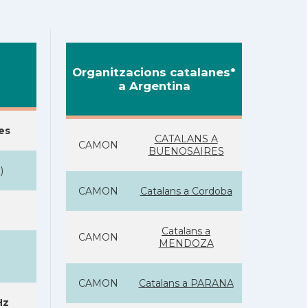
Organitzacions catalanes*
a Argentina
es
CATALANS A
CAMON
BUENOSAIRES
S
)
CAMON
Catalans a Cordoba
Catalans a
CAMON
MENDOZA
CAMON
Catalans a PARANA
Hz