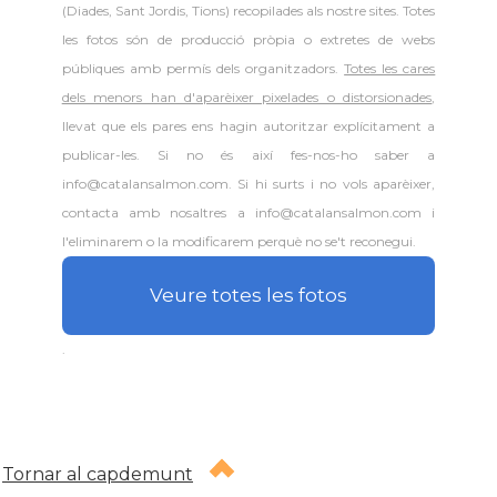
(Diades, Sant Jordis, Tions) recopilades als nostre sites. Totes
les fotos són de producció pròpia o extretes de webs
públiques amb permís dels organitzadors.
Totes les cares
dels menors han d'aparèixer pixelades o distorsionades
,
llevat que els pares ens hagin autoritzar explícitament a
publicar-les. Si no és així fes-nos-ho saber a
info@catalansalmon.com. Si hi surts i no vols aparèixer,
contacta amb nosaltres a info@catalansalmon.com i
l'eliminarem o la modificarem perquè no se't reconegui.
Veure totes les fotos
.
Tornar al capdemunt