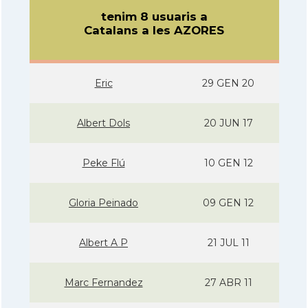
tenim 8 usuaris a
Catalans a les AZORES
Eric
29 GEN 20
Albert Dols
20 JUN 17
Peke Flú
10 GEN 12
Gloria Peinado
09 GEN 12
Albert A P
21 JUL 11
Marc Fernandez
27 ABR 11