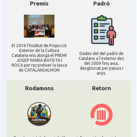
Premis
Padró
El 2016 l'Institut de Projecció
Exterior de la Cultura
Dades del del padró de
Catalana ens atorgà el PREMI
Catalans a l'exterior des
JOSEP MARIA BATISTA I
del 2009 fins avui,
ROCA per reconéixer la tasca
desglossat per paisos i
de CATALANSALMON
anys.
Rodamons
Retorn