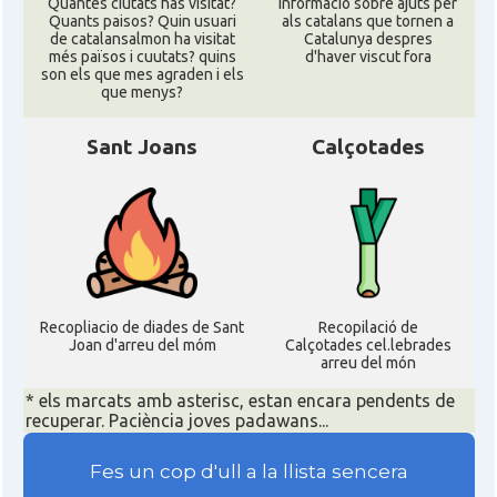
Quantes ciutats has visitat?
informació sobre ajuts per
Quants paisos? Quin usuari
als catalans que tornen a
de catalansalmon ha visitat
Catalunya despres
més països i cuutats? quins
d'haver viscut fora
son els que mes agraden i els
que menys?
Sant Joans
Calçotades
Recopliacio de diades de Sant
Recopilació de
Joan d'arreu del móm
Calçotades cel.lebrades
arreu del món
* els marcats amb asterisc, estan encara pendents de
recuperar. Paciència joves padawans...
Fes un cop d'ull a la llista sencera