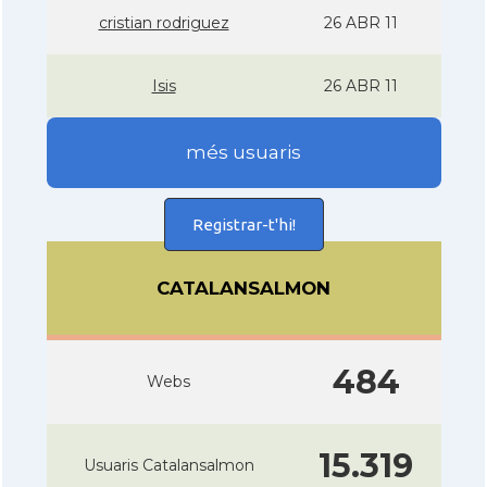
cristian rodriguez
26 ABR 11
Isis
26 ABR 11
més usuaris
Registrar-t'hi!
CATALANSALMON
484
Webs
15.319
Usuaris Catalansalmon