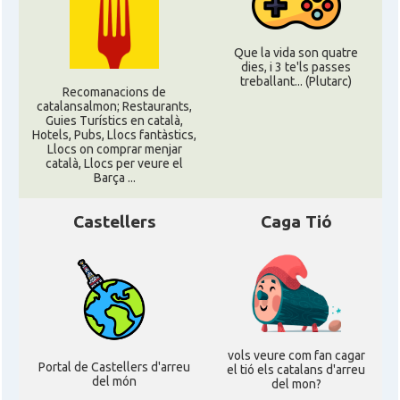
Que la vida son quatre
dies, i 3 te'ls passes
treballant... (Plutarc)
Recomanacions de
catalansalmon; Restaurants,
Guies Turístics en català,
Hotels, Pubs, Llocs fantàstics,
Llocs on comprar menjar
català, Llocs per veure el
Barça ...
Castellers
Caga Tió
vols veure com fan cagar
Portal de Castellers d'arreu
el tió els catalans d'arreu
del món
del mon?