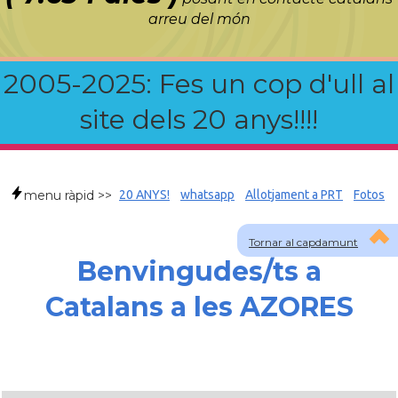
arreu del món
2005-2025: Fes un cop d'ull al
site dels 20 anys!!!!
menu ràpid >>
20 ANYS!
whatsapp
Allotjament a PRT
Fotos
Tornar al capdamunt
Benvingudes/ts a
Catalans a les AZORES