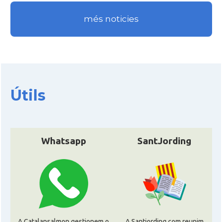
més noticies
Útils
Whatsapp
SantJording
A Catalansalmon gestionem o
A Santjording.com reunim