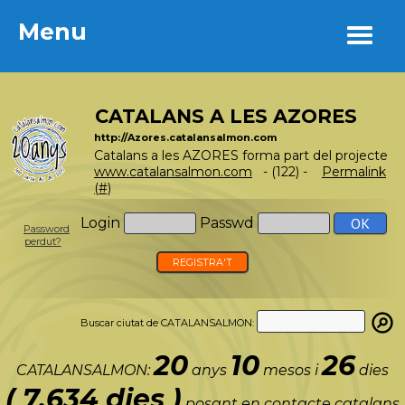
Menu
Menu
CATALANS A LES AZORES
http://Azores.catalansalmon.com
Catalans a les AZORES forma part del projecte
www.catalansalmon.com
- (122) -
Permalink
(#)
Login
Passwd
Password
perdut?
REGISTRA'T
Buscar ciutat de CATALANSALMON:
20
10
26
CATALANSALMON:
anys
mesos i
dies
( 7.634 dies )
posant en contacte catalans