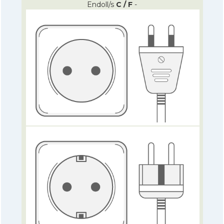
Endoll/s
C / F
-