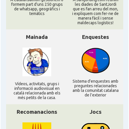
formem part d'uns 250 grups
les diades de SantJordi
de whatsapp, geogràfics i
que es fan arreu del mon,
temàtics
i expliquem com fer-ne de
manera fàcil i sense
maldecaps logí­stics!
Mainada
Enquestes
Sistema d'enquestes amb
Ví­deos, activitats, grups i
preguntes relacionades
informació audiovisual en
amb la comunitat catalana
català relacionada amb els
de l'exterior
més petits de la casa.
Recomanacions
Jocs