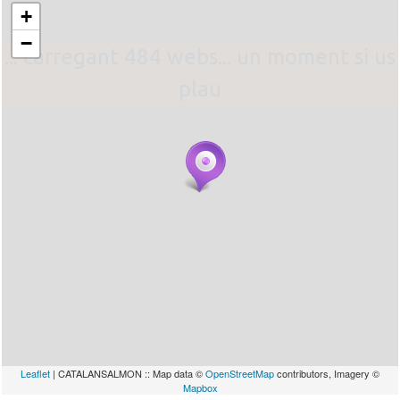
+
−
... carregant 484 webs... un moment si us
plau
Leaflet
| CATALANSALMON :: Map data ©
OpenStreetMap
contributors, Imagery ©
Mapbox