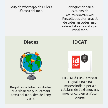
Grup de whatsapp de Culers
Petit qüestionari a
d'arreu del mon
catalans de
CATALANSALMON.
Pinzellades d'un grapat
de vides viscudes amb
intensitat i en català per
tot el món
Diades
IDCAT
L'IDCAT és un Certificat
Digital, una eina
imprescindible per als
Registre de totes les diades
catalans de l'exterior, ara,
que s'han fet públicament
i més encara en un futur
arreu del món, des de l'any
proper
2018